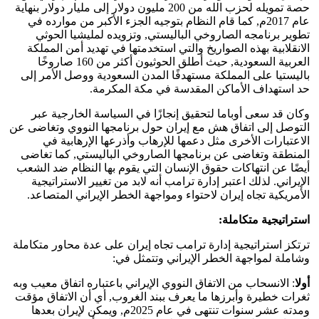
حصة تمويله لحزب الله من 200 مليون دولار إلى مليار دولار بنهاية
عام 2017م, كما قام النظام بتوجيه الجزء الأكبر من موارده في
تطوير برنامجه الصاروخي الباليستي, وتزويده لمليشيا الحوثي
الانقلابية بهذه الصواريخ والتي استخدمتها في تهديد أمن المملكة
العربية السعودية, حيث أطلق الحوثيون أكثر من 160 صاروخًا
باليستيا على المملكة مستهدفًا المدن السعودية ووصل الأمر إلى
حد استهداف الأماكن المقدسة في مكة المكرمة.
وكان قد سعى أوباما لتحقيق إنجازًا في السياسة الخارجية عبر
التوصل إلى اتفاق هش مع إيران حول برنامجها النووي وتغاضى عن
الاعتبارات الأخرى مثل دعمها للإرهاب وأذرعها الإرهابية في
المنطقة وتغاضى عن برنامجها الصاروخي الباليستي, كما تغاضى
أيضًا عن انتهاكات حقوق الإنسان التي يقوم بها النظام ضد الشعب
الإيراني. لذلك اعتبر إدارة ترامب أنه لابد من تغيير الاستراتيجية
الأمريكية تجاه إيران لاحتواء ومواجهة الخطر الإيراني المتصاعد.
استراتيجية متكاملة:
ترتكز استراتيجية إدارة ترامب تجاه إيران على عدة محاور متكاملة
وشاملة لمواجهة الخطر الإيراني وتتمثل في:
أولا
: الانسحاب من الاتفاق النووي الإيراني باعتباره اتفاق معيب وبه
ثغرات خطيرة وأبرزها ما يعرف ببند الغروب, أي أن الاتفاق مؤقت
ومدته عشر سنوات تنتهى في عام 2025م, ويمكن لإيران بعدها