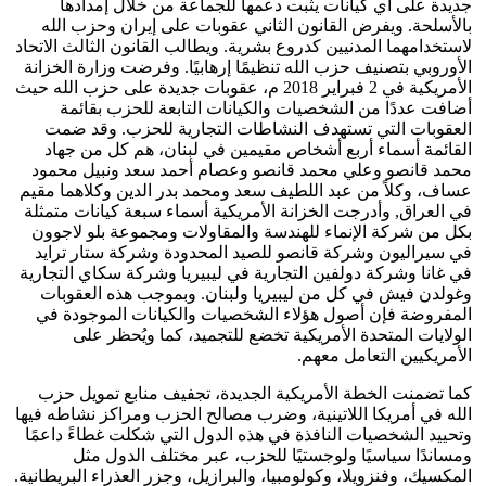
جديدة على أي كيانات يثبت دعمها للجماعة من خلال إمدادها
بالأسلحة. ويفرض القانون الثاني عقوبات على إيران وحزب الله
لاستخدامهما المدنيين كدروع بشرية. ويطالب القانون الثالث الاتحاد
الأوروبي بتصنيف حزب الله تنظيمًا إرهابيًا. وفرضت وزارة الخزانة
الأمريكية في 2 فبراير 2018 م، عقوبات جديدة على حزب الله حيث
أضافت عددًا من الشخصيات والكيانات التابعة للحزب بقائمة
العقوبات التي تستهدف النشاطات التجارية للحزب. وقد ضمت
القائمة أسماء أربع أشخاص مقيمين في لبنان، هم كل من جهاد
محمد قانصو وعلي محمد قانصو وعصام أحمد سعد ونبيل محمود
عساف، وكلاً من عبد اللطيف سعد ومحمد بدر الدين وكلاهما مقيم
في العراق, وأدرجت الخزانة الأمريكية أسماء سبعة كيانات متمثلة
بكل من شركة الإنماء للهندسة والمقاولات ومجموعة بلو لاجوون
في سيراليون وشركة قانصو للصيد المحدودة وشركة ستار ترايد
في غانا وشركة دولفين التجارية في ليبيريا وشركة سكاي التجارية
وغولدن فيش في كل من ليبيريا ولبنان. وبموجب هذه العقوبات
المفروضة فإن أصول هؤلاء الشخصيات والكيانات الموجودة في
الولايات المتحدة الأمريكية تخضع للتجميد، كما ويُحظر على
الأمريكيين التعامل معهم.
كما تضمنت الخطة الأمريكية الجديدة، تجفيف منابع تمويل حزب
الله في أمريكا اللاتينية، وضرب مصالح الحزب ومراكز نشاطه فيها
وتحييد الشخصيات النافذة في هذه الدول التي شكلت غطاءً داعمًا
ومساندًا سياسيًا ولوجستيًا للحزب، عبر مختلف الدول مثل
المكسيك، وفنزويلا، وكولومبيا، والبرازيل، وجزر العذراء البريطانية.