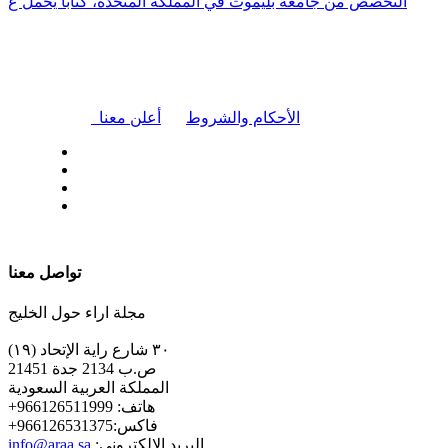
التخصص من جامعة بليموث في المملكة المتحدة، كتابًا يحمل ع
|
الأحكام والشروط
أعلن معنا
| تابعنا على
تواصل معنا
مجلة اراء حول الخليج
٣٠ شارع راية الإتحاد (١٩)
ص.ب 2134 جدة 21451
المملكة العربية السعودية
+هاتف: 966126511999
+فاكس:966126531375
:البريد الإلكتروني
info@araa.sa