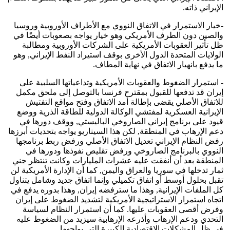
الإيراني ذاته.
-خيار الاستمرار في الاتفاق النووي مع الأطراف الأوروبية وروسيا
والصين دون الطرف الأمريكي وهو خيار يواجه بصعوبات أيضًا في
ظل تأثير العقوبات الأمريكية على الشركات الأوروبية ومطالبة
الولايات المتحدة الدول الأخرى بوقف استيراد النفط الإيراني, وهو
ما يدفع بانهيار الاتفاق في نهاية المطاف.
- استمرار الضغوط والعقوبات الأمريكية وتداعياتها السلبية على
إيران قد تدفعها للقبول بمقترح فرنسا بالتوصل إلى ملحق مكمل
للاتفاق الأصلي يقضى بإطالة أمد الاتفاق وفتح مواقع التفتيش
الإيرانية العسكرية لمفتشي الوكالة الدولية للطاقة الذرية ووضع
قيود على برنامج إيراني الصاروخي الباليستي, ووقف دورها في
دعم الإرهاب في المنطقة, لكن هذا السيناريو يواجه بتحديات أبرزها
رفض النظام الإيراني تعديل الاتفاق الأصلي ورفض ربط برنامجها
النووي بالبرنامج الصاروخي ورفض تقليص نفوذها ودورها في
المنطقة بعد أن أنفقت عليه عشرات المليارات وكانت تنتظر جني
ثمار تدخلها في سوريا والعراق واليمن, كما أن الإدارة الأمريكية لن
تقبل بحلول أوسط أو اتفاق تكميلي وإنما اتفاق جديد وشامل يتناول
كل الملفات الإيرانية, وهذا ما سترفضه إيران, وهذا بدوره يدفع في
اتجاه استمرار الاستراتيجية الأمريكية لتشديد الضغوط على إيران
وفرض أقصى العقوبات عليها. كما أن استمرار النظام لسياسة
التحدي ودعم الإرهاب وأذرعه الإرهابية سيزيد من الضغوط عليه
في ظل المشكلات الاقتصادية الكبيرة التي يواجهها.