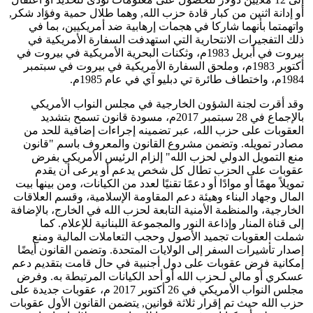
أو إدانة اثنين من كبار قادة حزب الله, وهما طلال حمية وفؤاد شكر,
واتهمتما بأنهما شاركا في هجمات إرهابية ضد أمريكيين، بما في
ذلك التفجيرات الانتحارية التي استهدفت السفارة الأمريكية في
بيروت في أبريل 1983م، وثكنات البحرية الأمريكية في بيروت في
أكتوبر 1983م، وملحق السفارة الأمريكية في بيروت في سبتمبر
1984م، واختطاف طائرة تي دبليو آي في عام 1985م.
وقد أقرت لجنة الشؤون الخارجية في مجلس النواب الأمريكي
بالإجماع في 28 سبتمبر 2017م، مسودة قانون تسمح بتشديد
العقوبات على حزب الله، عبر تضمينه إجراءات إضافية للحد من
مصادر تمويله. وتضمن مشروع القانون والمعروف باسم "قانون
منع التمويل الدولي لحزب الله" إلزام الرئيس الأمريكي بفرض
عقوبات على الحزب تطال كل شخص يدعم أو يرعى أن يقدم
تمويلاً مهمًا أو موادًا أو دعمًا تقنيًا لعدد من الكيانات، ومن بينها بيت
المال وجهاد البناء وهيئة دعم المقاومة الإسلامية، وقسم العلاقات
الخارجية، والمنظمة الأمنية التابعة لحزب الله في الخارج، بالإضافة
إلى قناة المنار وإذاعة النور والمجموعة اللبنانية للإعلام. كما
شملت العقوبات تجميد الأصول وحجب التعاملات المالية ومنع
إصدار تأشيرات السفر إلى الولايات المتحدة. وتضمن القانون أيضًا
إمكانية فرض عقوبات على دول أجنبية في حال قامت بتقديم دعم
عسكري أو مالي لـحزب الله أو أحد الكيانات المرتبطة به. وفرض
مجلس النواب الأمريكي في 26 أكتوبر 2017 م، عقوبات جديدة على
حزب الله حيث تم إقرار ثلاثة قوانين, يتضمن القانون الأول عقوبات