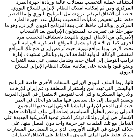
استئناف عملية التخصيب بمعدلات عالية وزيادة أجهزة الطرد
المركزي ومن ثم إمكانية امتلاك النظام الإيراني للسلاح النووي,
خاصة أن الاتفاق لم يقم بنزع شامل للبرنامج النووي وإنما اقتصر
فقط على تخفيض عمليات التخصيب وتقليل عدد أجهزة الطرد
المركزي, وبالتالي حافظ على بنية البرنامج النووي الإيراني, وهو ما
ظهر جليًا في تصريحات المسئولون الإيرانيين بعد الانسحاب
الأمريكي من الاتفاق النووي بالتهديد باستئناف التخصيب مرة
أخرى, كما أن الاتفاق لم يشمل المواقع العسكرية الإيرانية التي
تحت الأرض وبها مواقع نووية, حيث ترفض إيران فتح تلك المواقع
لمفتشي الوكالة الدولية للطاقة الذرية, وبالتالي تستهدف إدارة
ترامب التوصل إلى اتفاق جديد وشامل يقضي على هذه الثغرات
ويضع قيود واضحة على إمكانية امتلاك النظام الإيراني للسلاح
النووي.
ثانيا
: ربط الملف النووي الإيراني بالملفات الأخرى خاصة البرنامج
الباليستي التي تهدد أمن واستقرار المنطقة ودعم إيران للإرهاب
ولأذرعها العسكرية والتي أدت لتقويض الاستقرار في الدول العربية
وتعقيد التوصل إلى حل سياسي فيها مثلما هو الحال في اليمن
حيث أدى الدعم الإيراني لمليشيا الحوثي إلى تحديها للمجتمع
الدولي ورفض الحلول السياسية, إضافة إلى ملف انتهاكات حقوق
الإنسان في إيران, ولذلك ترتكز الاستراتيجية الأمريكية الجديدة على
التعامل مع تلك الملفات عبر حزمة واحد دون الفصل بينها, على
خلاف الوضع في الوقف الأوروبي الذي يريد الفصل بين المسارات
ويركز فقط على الملف النووي والحفاظ على الاتفاق لاعتبارات