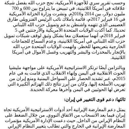
وحسب تقرير سري للأجهزة الأمريكية، نجح حزب الله بفضل شبكة
علاقاته في أمريكا اللاتينية، في تبييض ما يتراوح بين 600 و 700
مليون دولار، بين 2014 و2016م. ونشرت وزارة الخزانة الأمريكية
في 16 فبراير 2017م، قائمة بأملاك نائب الرئيس الفنزويلي طارق
العصيمى الذي تتهمه واشنطن بدعم وتمويل حزب الله اللبناني
تحديدًا. كما أكدت الولايات المتحدة الأمريكية والأرجنتين في 5
فبراير 2018م، أنهما ستعملان معا بشكل وثيق لوقف شبكات تمويل
حزب الله اللبناني في أمريكا اللاتينية، وعدم السماح للجماعات
الخارجية بتعريضها للخطر. واتهمت الولايات المتحدة حزب الله
بالإتجار بالمخدرات والبشر والتهريب وغسل الأموال في أمريكا
اللاتينية.
وبالتزامن أيضًا ترتكز الاستراتيجية الأمريكية على مواجهة مليشيا
الحوث الانقلابية في اليمن وإنهاء الانقلاب الذي قامت به في عام
2015م، عبر تشديد الحصار على السواحل اليمنية ومنع إيران من
تهريب الأسلحة إليها, وكان من أبرز نتائج ذلك الهزائم الكبيرة التي
تعرض لها الحوثيين في اليمن وأخرها معركة الحديدة.
ثالثها: دعم قوى التغيير في إيران:
يمثل دعم المعارضة الإيرانية أحد أدوات الاستراتيجية الأمريكية تجاه
إيران فيما بعد الانسحاب من الاتفاق النووي, من خلال الضغط على
النظام الإيراني من الداخل, حيث دعمت الإدارة الأمريكية مؤتمرات
المعارضة الإيرانية في الخارج والتي تطالب بتغيير النظام الإيراني