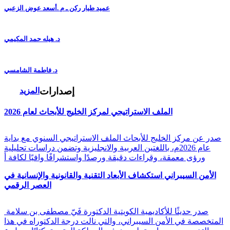
عميد طيار ركن ـ م .أسعد عوض الزعبي
د. هيله حمد المكيمي
د. فاطمة الشامسي
إصدارات
المزيد
الملف الاستراتيجي لمركز الخليج للأبحاث لعام 2026
صدر عن مركز الخليج للأبحاث الملف الاستراتيجي السنوي مع بداية
عام 2026م، باللغتين العربية والانجليزية وتضمن دراسات تحليلية
ورؤى معمقة، وقراءات دقيقة ورصدًا واستشرافًا وافيًا لكافة أ
الأمن السيبراني استكشاف الأبعاد التقنية والقانونية والإنسانية في
العصر الرقمي
صدر حديثًا للأكاديمية الكويتية الدكتورة فَيّ مصطفى بن سلامة
المتخصصة في الأمن السيبراني، والتي نالت درجة الدكتوراه في هذا