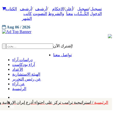
/
/
/
/
/
تسجيل
تسجيل
أعلن
الاحكام
أرشيف
أرشيف
الكتاب
الدخول
الكُــتَّـاب
معنا
والشروط
التصويت
كاتب
الشهر
Aug 06 / 2026
إشترك الآن!
تواصل معنا
دراسات آراء
آراء بودكاست
الأعداد
الهيئة الاستشارية
عن رئيس التحرير
عن آراء
الرئيسية
الرئيسية
/ استراتيجية ترامب تركز على احتواء أذرع إيران الإرهابية