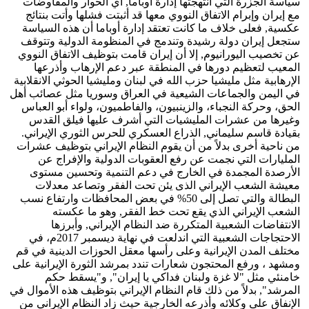
سياسة الجزرة التي انتهجتها إدارة أوباما, أي الحوار والمفاوضات
مع إيران وإبرام الاتفاق النووي معها قد أثبتت فشلها وأتت بنتائج
عكسية, فعلى خلاف ما كانت تعتقد إدارة أوباما أن هذه السياسة
ستجعل إيران دولة رشيدة وتندمج في المنظومة الدولية وتتوقف
عن تخصيب اليورانيوم, إلا أن إيران قامت بتوظيف الاتفاق النووي
المعيب لتعظيم دورها في المنطقة عبر دعم الإرهاب وأذرعها
الإرهابية مثل مليشيا حزب الله في لبنان ومليشيا الحوثي الانقلابية
في اليمن والجماعات الشيعية في العراق وسوريا مثل عصائب أهل
الحق، وحركة النجباء، والزينبيون، والفاطميون، ولواء أبو العباس
وغيرها من عشرات المليشيات التي أشرف عليها فيلق القدس
بقيادة قاسم سليماني, الذراع العسكري للحرس الثوري الإيراني.
من ناحية أخرى بدلاً من أن يقوم النظام الإيراني بتوظيف عشرات
المليارات التي نجمت عن رفع العقوبات الدولية والإفراج عن
الأرصدة المجمدة في الخارج في دعم التنمية وتحسين مستوى
معيشة الشعب الإيراني الذى يئن تحت الفقر وتصاعد معدلات
البطالة والتي تصل إلى 50% في بعض المحافظات وارتفاع نسب
الشعب الإيراني الذي يقع تحت خط الفقر, وهو ما عكسته
الانتفاضات الشعبية المتكررة ضد النظام الإيراني, وأبرزها
الاحتجاجات الشعبية التي اندلعت في نهاية ديسمبر 2017م، في
مختلف المدن الإيرانية وعلى رأسها معقل الحوزات الدينية في قم
ومشهد ، ورفع المحتجون شعارات تندد بمرشد الثورة الإيرانية على
خامنئي مثل "لا غزة ولبنان فداكي يا إيران", و"يسقط حكم
المرشد", بدلاً من ذلك قام النظام الإيراني بتوظيف هذه الأموال في
الإنفاق على وكلائه وأذرعه الخارجية حيث زاد النظام الإيراني من