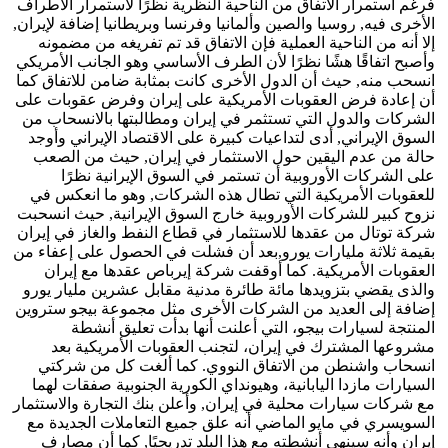
فرغم استمرار الاتفاق من الناحية النظرية نظرًا لاستمرار الأطراف
الأخرى فيه, روسيا والصين وألمانيا وفرنسا وبريطانيا إضافة لإيران,
إلا أنه من الناحية العملية فإن الاتفاق قد تم تفريغه من مضمونه
وأصبح اتفاقًا هشًا نظرًا لأن الطرف الأساسي وهو الجانب الأمريكي
انسحب منه, حيث أن الدول الأخرى كانت بمثابة ضامن للاتفاق كما
أن إعادة فرض العقوبات الأمريكية على إيران وفرض عقوبات على
الشركات والدول التي تستثمر في إيران ومطالبتها بالانسحاب من
السوق الإيراني, أدى لتداعيات كبيرة على الاقتصاد الإيراني وأوجد
حالة من عدم اليقين حول الاستثمار في إيران, حيث من الصعب
على الشركات الأوروبية أن تستمر في السوق الإيرانية نظرًا
للعقوبات الأمريكية التي تطال هذه الشركات, وهو ما انعكس في
نزوح كبير للشركات الأوروبية خارج السوق الإيرانية, حيث انسحبت
شركة توتال من عقدها للاستثمار في قطاع النفط والغاز في إيران
بقيمة ثلاثة مليارات يورو,بعد أن فشلت في الحصول على إعفاء من
العقوبات الأمريكية. كما أوقفت شركة إيرباص عقدها مع إيران
والذى يقضي بتزويدها مائة طائرة مدنية مقابل عشرين مليار يورو
إضافة إلى العديد من الشركات الأخرى مثل مجموعة بيجو ستروين
المنتجة لسيارات بيجو، التي أعلنت أنها بدأت تعليق أنشطة
مشروعها المشترك في إيران، لتجنب العقوبات الأمريكية بعد
انسحاب واشنطن من الاتفاق النووي. كما ألغت كل من شركتي
السيارات مازدا اليابانية، وهيونداي الكورية الجنوبية صفقات لهما
مع شركات سيارات محلية في إيران, وأعلن بنك التجارة والاستثمار
السويسري في مايو الماضي أنه علق جميع التعاملات الجديدة مع
إيران وأنه سينهي أنشطته مع هذا البلد تدريجيًا, كما أن مصارف