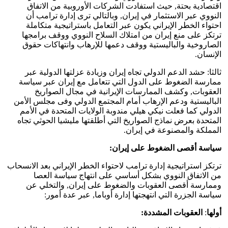
اقتصادية بحتة, حيث استفادت الشركات الأوروبية من الاتفاق
النووي عبر الاستثمار في إيران, وبالتالي ترى إدارة ترامب أن
احتواء الخطر الإيراني يكون عبر التعامل باستراتيجية متكاملة
ترتكز على منع إيران من امتلاك السلاح النووي ووقف برامجها
الصاروخية والباليستية ووقف دعمها للإرهاب وانتهاكات حقوق
الإنسان.
ثالثا: حشد الدعم الدولي تجاه إيران وزيادة عزلتها الدولية عبر
ممارسة الضغوط على الدول التي تتعامل مع إيران عبر سياسة
العقوبات, وكشف الممارسات الإيرانية في مجال الصواريخ
الباليستية ودعم الإرهاب أمام المجتمع الدولي وفى مجلس الأمن
الدولي كما فعلت نيكي هيلي مندوبة الولايات المتحدة في الأمم
المتحدة بعرض نماذج الصواريخ التي أطلقتها مليشيا الحوثي تجاه
المملكة والمصنوعة في إيران.
سياسة أقصى الضغوط على إيران:
ترتكز استراتيجية إدارة ترامب لاحتواء الخطر الإيراني بعد الانسحاب
من الاتفاق النووي بشكل أساسي على انتهاج سياسة العصا
وممارسة أقصى العقوبات والضغوط على إيران, والتخلي عن
سياسة الجزرة التي انتهجتها إدارة أوباما, عبر عدة أمور:
أولها
:
العقوبات المشددة: