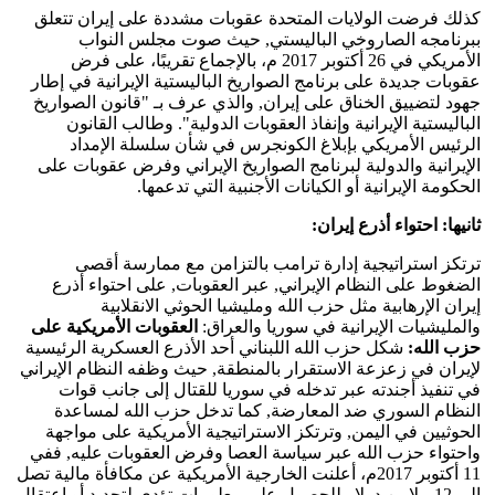
كذلك فرضت الولايات المتحدة عقوبات مشددة على إيران تتعلق
ببرنامجه الصاروخي الباليستي, حيث صوت مجلس النواب
الأمريكي في 26 أكتوبر 2017 م، بالإجماع تقريبًا، على فرض
عقوبات جديدة على برنامج الصواريخ الباليستية الإيرانية في إطار
جهود لتضييق الخناق على إيران, والذي عرف بـ "قانون الصواريخ
الباليستية الإيرانية وإنفاذ العقوبات الدولية". وطالب القانون
الرئيس الأمريكي بإبلاغ الكونجرس في شأن سلسلة الإمداد
الإيرانية والدولية لبرنامج الصواريخ الإيراني وفرض عقوبات على
الحكومة الإيرانية أو الكيانات الأجنبية التي تدعمها.
ثانيها: احتواء أذرع إيران:
ترتكز استراتيجية إدارة ترامب بالتزامن مع ممارسة أقصى
الضغوط على النظام الإيراني, عبر العقوبات, على احتواء أذرع
إيران الإرهابية مثل حزب الله ومليشيا الحوثي الانقلابية
والمليشيات الإيرانية في سوريا والعراق:
العقوبات الأمريكية على
حزب الله:
شكل حزب الله اللبناني أحد الأذرع العسكرية الرئيسية
لإيران في زعزعة الاستقرار بالمنطقة, حيث وظفه النظام الإيراني
في تنفيذ أجندته عبر تدخله في سوريا للقتال إلى جانب قوات
النظام السوري ضد المعارضة, كما تدخل حزب الله لمساعدة
الحوثيين في اليمن, وترتكز الاستراتيجية الأمريكية على مواجهة
واحتواء حزب الله عبر سياسة العصا وفرض العقوبات عليه, ففي
11 أكتوبر 2017م، أعلنت الخارجية الأمريكية عن مكافأة مالية تصل
إلى 12 ملايين دولار للحصول على معلومات تؤدى لتحديد أو اعتقال