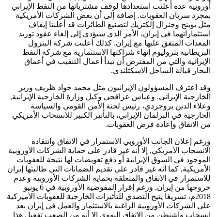
أوروبية عدة أعلنت استعدادها لوقف مشترياتها من النفط الإيراني
بمجرد سريان العقوبات. إضافة إلى أن بعض الشركات الأمريكية
مثل بوينج وجنرال إلكتريك لتصنيع الطائرات قد أعلنتا إيقاف
استثماراتهما في إيران، الأمر الذى سيؤدي إلى إلغاء عقود توريد
المعدات المتفق عليها مع إيران. كذلك أعلنت شركة البترول
البريطانية بتروليوم إنهاء شراكتها الاستثمارية مع شركة النفط
الإيرانية والتي من المفترض أن تبدأ أعمال التنقيب في أعماق
البحار قبالة الساحل الاسكتلندي.
وقد اعترف المسؤولون الإيرانيون مثل محمد جواد ظريف وزير
الخارجية الإيراني. وعباس عراقجي وكيل وزارة الخارجية الإيرانية,
وعلاء الدين بروجردي، رئيس لجنة الأمن القومي والسياسة
الخارجية في البرلمان الإيراني، بالتأثير الكبير للانسحاب الأمريكي
من الاتفاق وإعادة فرض العقوبات.
ورغم إعلان الجانب الأوروبي الاستمرار في الاتفاق وانتقاده
الانسحاب الأمريكي, إلا أنه غير قادر على حماية الشركات الأوروبية
الموجود في السوق الإيرانية أو دفع تعويضات لها نتيجة للعقوبات
الأمريكية, كما أنه غير قادر على تقديم الضمانات التي طالبتها إيران
للاستمرار في الاتفاق والمتعلقة بحماية الشركات الأوروبية وعدم
خروجها من إيران, ورغم إقرار المفوضية الأوروبية في 6 يونيو
2018م، تشريعًا يتيح التصدي للتأثيرات الخارجية للعقوبات الأميركية
على الشركات الأوروبية الراغبة بالاستثمار والعمل في إيران بعد
انسحاب واشنطن من الاتفاق النووي إلا أنه من الصعب تفعيل هذا