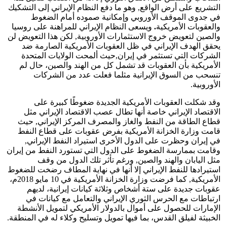
التشريع على أرض الواقع, وهو ما دفع النظام الإيراني إلى التشكيك
في جدوى الموقف الأوروبي وإمكانية صموده أمام الضغوط
والعقوبات الأمريكية
.
ويسعى النظام الإيراني للمراهنة على روسيا
والصين لتعويض خروج الاستثمارات الأوروبية, لكن هذا التعويض لن
يحقق الهدف الإيراني في ظل العقوبات الأمريكية الصارمة ضد
الشركات التي تستثمر في إيران,حيث ألمحت الولايات المتحدة
الأمريكية بأن العقوبات قد تشمل كل من الهند والصين، حال لم
تنسحب من السوق الإيرانية مثلما فعلت عدد من الشركات
الأوروبية.
وقد شكلت العقوبات الأمريكية الجديدة ضغوطًا كبيرة على
الاقتصاد الإيراني خاصة أنها تطال عصب الاقتصاد الإيراني مثل
قطاع الطاقة من النفط والغاز والمصرف المركز الإيراني, حيث
قامت وزارة الخزانة الأمريكية بفرض عقوبات على قطاع النفط
في إيران وحظرت على الدول الأخرى استيراد النفط الإيراني,
وقامت بممارسة الضغوط على الدول التي تستورد النفط من إيران
مثل اليابان والهند والصين, ورغم تأثر تلك الدول من وقف
استيرادها للنفط الإيراني إلا أنها في نهاية المطاف رضخت للضغوط
الأمريكية, كما فرضت وزارة الخزانة الأمريكية في 10 مايو 2018م،
عقوبات جديدة على ستة أشخاص وثلاثة كيانات إيرانية، لديهم
ارتباطات مع الحرس الثوري الإيراني والتعامل مع كيانات في
الإمارات للحصول على أموال بالدولار الأمريكي لتمويل الأنشطة
الخبيثة لفيلق القدس، بما فيها تمويل وتسليح وكلاء له في المنطقة.