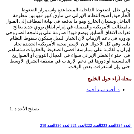
وفي ظل الضغوط الداخلية المتصاعدة واستمرار الضغوط
الخارجية, أصبح النظام الإيراني في مأزق كبير فهو بين مطرقة
الداخل وسندان الخارج وهو ما يدفعه في نهاية المطاف إلى القبول
بالمطالب الأمريكية والمتمثلة في إبرام اتفاق نووي جديد يعالج
ثغرات الاتفاق السابق ويضع قيودًا صارمة على برنامجه الصاروخي
ودوره في دعم الإرهاب لأن الخيار البديل سيكون سقوط النظام
ذاته. وفي كل الأحوال فإن الاستراتيجية الأمريكية الجديدة تجاه
إيران والقائمة على ممارسة أقصى الضغوط والعقوبات ستساهم
في احتواء الخطر الإيراني سواء في المجال النووي أو الصواريخ
الباليستية أو دورها في دعم الإرهاب في منطقة الشرق الأوسط
حتى وإن استغرقت بعض الوقت.
مجلة آراء حول الخليج
د. أحمد سيد أحمد
تصفح الأعداد
العدد 224
العدد 223
العدد 222
العدد 221
العدد 220
العدد 219