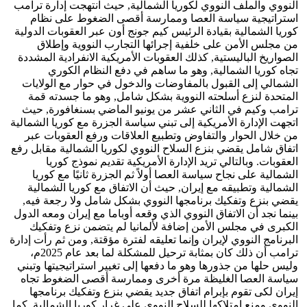
النووي والملف النووي لكوريا الشمالية, حيث انتهجت إدارة ترامب
استراتيجية سياسة العصا وممارسة أقصى الضغوط على نظام
كوريا الشمالية بقيادة الرئيس كيم جونج أون عبر العقوبات الدولية
من مجلس الأمن على خلفية إجرائها التجارب النووية وإطلاق
الصواريخ الباليستية, كذلك العقوبات الأمريكية الانفرادية المشددة
تجاه كوريا الشمالية, وهو ما ساهم في دفع النظام الكوري
الشمالي إلى القبول بالمفاوضات والدخول في حوار مع الولايات
المتحدة لنزع أسلحته النووية بشكل شامل, وهو ما جسدته قمة
ترامب وكيم في الثاني عشر من يونيو الماضي بسنغافورة, حيث
اتجهت الإدارة الأمريكية إلى تبني سياسة الجزرة مع كوريا الشمالية
من خلال الحوار والتفاوض وتطبيع العلاقات ورفع العقوبات عبر
اتفاق شامل يقضي بنزع السلاح النووي لكوريا الشمالية مقابل رفع
العقوبات. وبالتالي تريد الإدارة الأمريكية تقديم نموذج كوريا
الشمالية على نجاح سياسة العصا أولاً ثم الجزرة ثانيًا مع كوريا
الشمالية وتطبيقه مع إيران, حيث أن الاتفاق مع كوريا الشمالية
يقضي بنزع وتفكيك برنامجها النووي بشكل شامل ولا رجعة فيه,
بينما نجد أن الاتفاق النووي الذي وقعه أوباما مع إيران ومعه الدول
الكبرى في مجلس الأمن إضافة لألمانيا لم يتضمن نزع وتفكيك
البرنامج النووي لإيران وإنما تعليقه لفترة مؤقتة, ومن ثم رأت إدارة
ترامب أن ذلك كان بمثابة ترحيل للمشكلة لما بعد عام 2025م،
وليس حلها من جذورها وهو ما دفعها إلى تغيير استراتيجيتها وتبني
سياسة العصا الغليظة مرة أخرى وممارسة أقصى الضغوط تجاه
إيران لكى تقوم بإبرام اتفاق جديد يقضي بنزع وتفكيك برنامجها
النووي ومنع امتلاكها للسلاح النووي على غرار كوريا الشمالية, كما