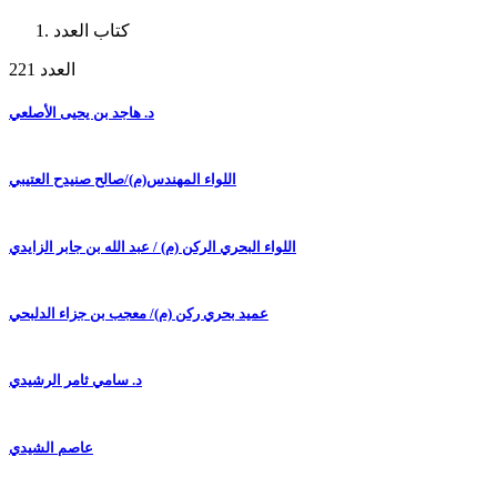
كتاب العدد
العدد 221
د. هاجد بن يحيى الأصلعي
اللواء المهندس(م)/صالح صنيدح العتيبي
اللواء البحري الركن (م) / عبد الله بن جابر الزايدي
عميد بحري ركن (م)/ معجب بن جزاء الدلبحي
د. سامي ثامر الرشيدي
عاصم الشيدي