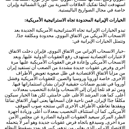
استهدفت أيضًا تفكيك العلاقات السرية بين كوريا الشمالية وإيران
خاصة في مجال الصواريخ الباليستية.
الخيارات الإيرانية المحدودة تجاه الاستراتيجية الأمريكية:
تبدو الخيارات الإيرانية تجاه الاستراتيجية الأمريكية الجديدة بعد
الانسحاب الأمريكي من الاتفاق النووي, محدودة ومكلفة جدًا,
وتتمثل الخيارات الإيرانية في:
-خيار الانسحاب الإيراني من الاتفاق النووي, فإيران دخلت الاتفاق
لاعتبارات اقتصادية تستهدف رفع العقوبات الدولية عليها, وبعد
الانسحاب الأمريكي وإعادة فرض العقوبات الأمريكية عليها مرة
أخرى وفرض عقوبات جديدة مشددة من الصعب أن تستفيد إيران
من مزايا الاتفاق الاقتصادية في ظل صعوبة تعويض الأطراف
الأخرى, خاصة أوروبا وروسيا والصين, للعقوبات الأمريكية وفشل
أوروبا في تقديم ضمانات حقيقية لإيران بشأن استثماراتها فيها,
ومن ثم قد تلجأ إيران إلى الانسحاب وإعادة التخصيب بمعدلات
أعلى, كما هدد المرشد الأعلى على خامنئي, لكن هذا الخيار سيكون
مكلفًا جدًا لإيران, فمن ناحية فإن انسحابها يعنى انهيار الاتفاق تمامًا
ويفقدها تعاطف الأطراف الأخرى التي ستتجه صوب الموقف
الأمريكي, كما أن استئناف التخصيب بمعدلات أعلى وزيادة أجهزة
الطرد المركز سيعيد العقوبات الدولية الصادرة عن مجلس الأمن
مرة أخرى, وسيدفع باتجاه فرض عقوبات جديدة وهو أمر لا يتحمله
الاقتصاد الإيراني الذي يعانى من تدهور كبير قد يهدد بسقوط النظام