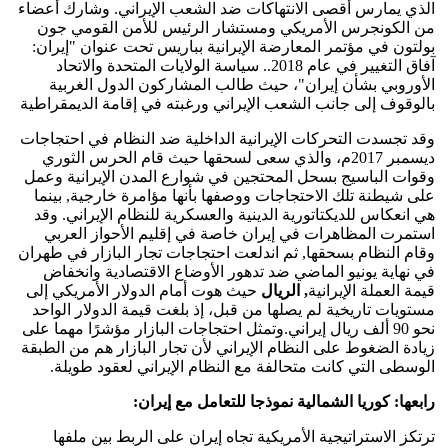
الذي يمارس أقصى الانتهاكات ضد الشعب الإيراني. وشارك أعضاء
من الكونجرس الأمريكي ومستشار الرئيس للأمن القومي جون
بولتون في مؤتمر المعارضة الإيرانية بباريس تحت عنوان "إيران:
آفاق التغيير في عام 2018.. سياسة الولايات المتحدة والاتحاد
الأوروبي بشأن إيران"، حيث طالب المشاركون الدول الغربية
بالوقوف إلى جانب الشعب الإيراني ورغبته في إقامة الديمقراطية
وقد تجسدت التحركات الإيرانية الداخلية ضد النظام في احتجاجات
ديسمبر 2017م، والذي سعى لسحقها حيث قام الحرس الثوري
وقوات الباسيج بسحل المحتجين في شوارع المدن الإيرانية وعمل
على شيطنة تلك الاحتجاجات ووصفها بأنها مؤامرة خارجية, بينما
هي انعكاس للديكتاتورية الدينية والعسكرية للنظام الإيراني. وقد
استمرت المظاهرات في إيران خاصة في إقليم الأحواز العربي
وقام النظام بسحقها, ثم اندلعت احتجاجات تجار البازار في طهران
في نهاية يونيو الماضي ضد تدهور الأوضاع الاقتصادية وانخفاض
قيمة العملة الإيرانية
, الريال
حيث هوت أمام الدولار الأمريكي إلى
مستويات تاريخية لم يصلها من قبل، إذ بلغت قيمة الدولار الواحد
نحو 90 ألف ريال إيراني.وتمثل احتجاجات البازار مؤشرًا مهما على
زيادة الضغوط على النظام الإيراني لأن تجار البازار هم من الطبقة
الوسطى التي كانت متحالفة مع النظام الإيراني لعقود طويلة.
رابعها: كوريا الشمالية نموذجا للتعامل مع إيران:
ترتكز الاستراتيجية الأمريكية تجاه إيران على الربط بين ملفها