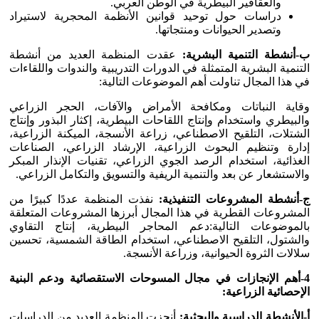
والعقاقير البيطرية في الوطن العربي.
دراسات حول توحيد قوانين الأنظمة المحجرية لاستيراد
وتصدير الحيوانات ومنتجاتها.
ب-أنشطة التنمية البشرية:
عقدت المنظمة العديد من أنشطة
التنمية البشرية المتمثلة في الدورات التدريبية والندوات واللقاءات
في هذا المجال تناولت أهم الموضوعات التالية:
وقاية النباتات ومكافحة الأمراض والآفات، الحجر الزراعي
والبيطري واستخدام وإنتاج اللقاحات البيطرية، إكثار البذور وإنتاج
الشتلات، التلقيح الاصطناعي، زراعة الأنسجة، الميكنة الزراعية،
إدارة وتنظيم البحوث الزراعية، الإرشاد الزراعي، الصناعات
الغذائية، استخدام الرصد الجوي الزراعي، تقنيات الإنذار المبكر
والاستشعار عن بعد والتنمية الريفية والتسويق والتكامل الزراعي.
ج-أنشطة المشروعات التنفيذية:
نفذت المنظمة عددًا كبيرًا من
المشروعات القطرية في هذا المجال أبرزها المشروعات المتعلقة
بالموضوعات التالية:دعم المحاجر البيطرية، إنتاج التقاوي
والشتول، التلقيح الاصطناعي، استخدام الطاقة الشمسية، تحسين
سلالات الثروة الحيوانية، وزراعة الأنسجة.
4-أهم الإنجازات في مجال المسوحات الاستقصائية ودعم البنية
الإحصائية الزراعية:
أ-الأنشطة الدراسية والبحثية:
أنجزت المنظمة العديد من الدراسات