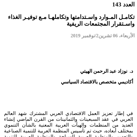
العدد 143
تكامـل المـوارد واسـتدامتها وتكاملهـا مـع توفيـر الغذاء
واسـتقرار المجتمعات الريفية
الأربعاء، 06 تشرين2/نوفمبر 2019
د. نوزاد عبد الرحمن الهيتي
أكاديمي متخصص بالاقتصاد السياسي
في إطار تعزيز العمل الاقتصادي العربي المشترك شهد العالم
العربي في عقد السبعينات والثمانينات من القرن الماضي إنشاء
العديد من المنظمات والهيآت العربية المعنية بالشأن التنموي
بمختلف أبعاده، حيث تم تأسيس المنظمة العربية للتنمية الصناعية
والتعدين والمنظمة العربية للسياحة والمنظمة العربية للتنمية