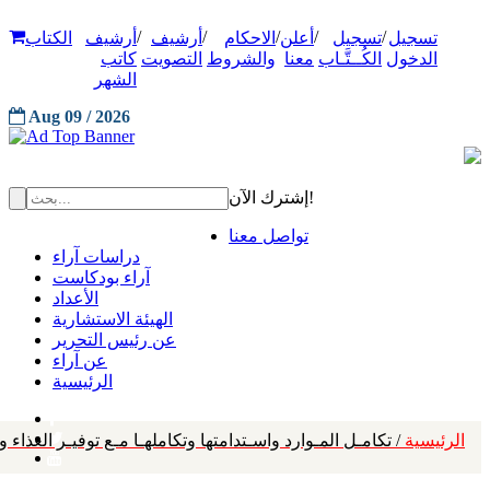
/
/
/
/
/
تسجيل
تسجيل
أعلن
الاحكام
أرشيف
أرشيف
الكتاب
الدخول
الكُــتَّـاب
معنا
والشروط
التصويت
كاتب
الشهر
Aug 09 / 2026
إشترك الآن!
تواصل معنا
دراسات آراء
آراء بودكاست
الأعداد
الهيئة الاستشارية
عن رئيس التحرير
عن آراء
الرئيسية
الرئيسية
/ تكامـل المـوارد واسـتدامتها وتكاملهـا مـع توفيـر الغذاء 