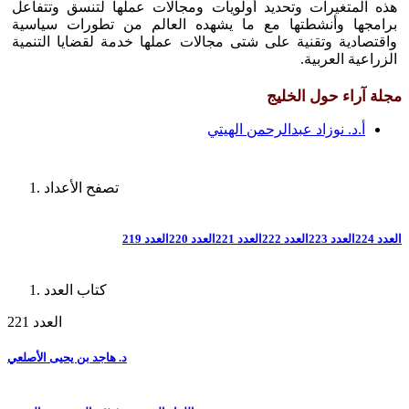
هذه المتغيرات وتحديد أولويات ومجالات عملها لتنسق وتتفاعل
برامجها وأنشطتها مع ما يشهده العالم من تطورات سياسية
واقتصادية وتقنية على شتى مجالات عملها خدمة لقضايا التنمية
الزراعية العربية.
مجلة آراء حول الخليج
أ.د. نوزاد عبدالرحمن الهيتي
تصفح الأعداد
العدد 224
العدد 223
العدد 222
العدد 221
العدد 220
العدد 219
كتاب العدد
العدد 221
د. هاجد بن يحيى الأصلعي