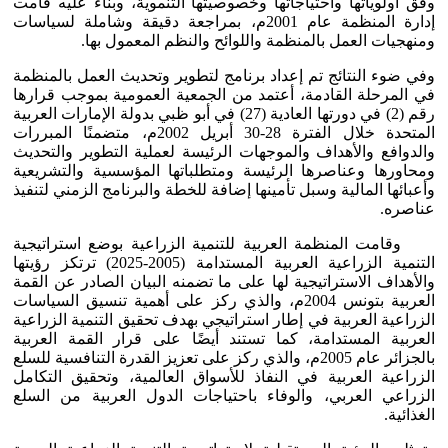
وفق أولوياتها واحتياجاتها وخصوصيتها التنموية، وبناء عليه قامت
إدارة المنظمة عام 2001م، بمراجعة دقيقة وشاملة لسياسات
ومنهجيات العمل بالمنظمة واللوائح والنظم المعمول بها.
وفي ضوء النتائج تم إعداد برنامج لتطوير وتحديث العمل بالمنظمة
في المرحلة القادمة، أعتمد من الجمعية العمومية بموجب قرارها
رقم (2) في دورتها العادية (27) في أبو ظبي بدولة الإمارات العربية
المتحدة خلال الفترة 28-30 أبريل 2002م، متضمنًا المبررات
والدوافع والأهداف والموجهات الرئيسة لعملية التطوير والتحديث
ومحاورها وعناصرها الرئيسة ومتطلباتها المؤسسية والتشريعية
وأعبائها المالية وسبل تأمينها إضافة للخطة والبرنامج الزمني لتنفيذ
عناصره.
وقامت المنظمة العربية للتنمية الزراعية بوضع استراتيجية
التنمية الزراعية العربية المستدامة (2005-2025) ترتكز رؤيتها
والأهداف الاستراتيجية لها على ما تضمنه البيان الصادر عن القمة
العربية بتونس 2004م، والذي ركز على أهمية تنسيق السياسات
الزراعية العربية في إطار استراتيجي بهدف تحقيق التنمية الزراعية
العربية المستدامة، كما تستند أيضًا على قرار القمة العربية
بالجزائر عام 2005م، والذي ركز على تعزيز القدرة التنافسية للسلع
الزراعية العربية في النفاذ للأسواق العالمية، وتحقيق التكامل
الزراعي العربي، والوفاء باحتياجات الدول العربية من السلع
الغذائية.