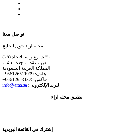
| تابعنا على
تواصل معنا
مجلة اراء حول الخليج
٣٠ شارع راية الإتحاد (١٩)
ص.ب 2134 جدة 21451
المملكة العربية السعودية
+هاتف: 966126511999
+فاكس:966126531375
:البريد الإلكتروني
info@araa.sa
تطبيق مجلة آراء
إشترك في القائمة البريدية