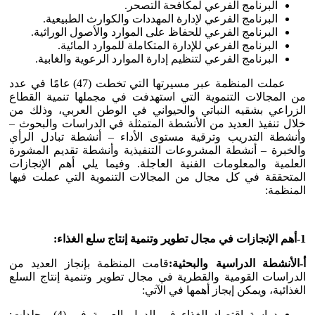
البرنامج الفرعي لمكافحة التصحر.
البرنامج الفرعي لإدارة المهددات والكوارث الطبيعية.
البرنامج الفرعي للحفاظ على الموارد والأصول الوراثية.
البرنامج الفرعي للإدارة المتكاملة للموارد المائية.
البرنامج الفرعي لتنظيم إدارة الموارد الرعوية والغابية.
عملت المنظمة عبر مسيرتها التي تخطت (47) عامًا في عدد
من المجالات التنموية التي استهدفت في مجملها تنمية القطاع
الزراعي بشقيه النباتي والحيواني في الوطن العربي، وذلك من
خلال تنفيذ العديد من الأنشطة المتمثلة في الدراسات والبحوث –
وأنشطة التدريب وترقية مستوى الأداء – أنشطة تبادل الرأي
والخبرة – أنشطة المشروعات التنفيذية وأنشطة تقديم المشورة
العلمية والمعلومات الفنية العاجلة. وفيما يلي أهم الإنجازات
المتحققة في كل مجال من المجالات التنموية التي عملت فيها
المنظمة:
1-أهم الإنجازات في مجال تطوير وتنمية إنتاج سلع الغذاء
:
أ-الأنشطة الدراسية والبحثية
:
قامت المنظمة بإنجاز العديد من
الدراسات القومية والقطرية في مجال تطوير وتنمية إنتاج السلع
الغذائية، ويمكن إيجاز أهمها في الآتي:
دراسة اقتصاد الغذاء في الدول العربية في (4) مجلدات: