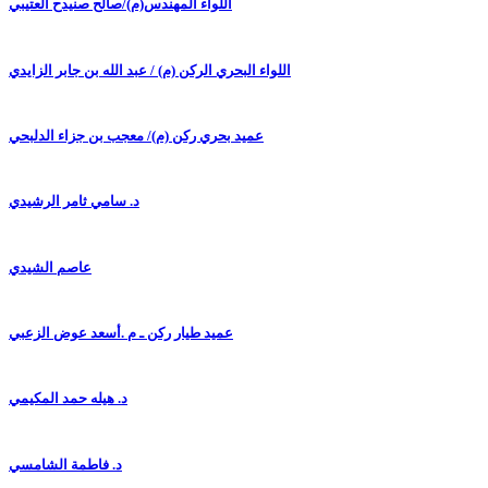
اللواء المهندس(م)/صالح صنيدح العتيبي
اللواء البحري الركن (م) / عبد الله بن جابر الزايدي
عميد بحري ركن (م)/ معجب بن جزاء الدلبحي
د. سامي ثامر الرشيدي
عاصم الشيدي
عميد طيار ركن ـ م .أسعد عوض الزعبي
د. هيله حمد المكيمي
د. فاطمة الشامسي