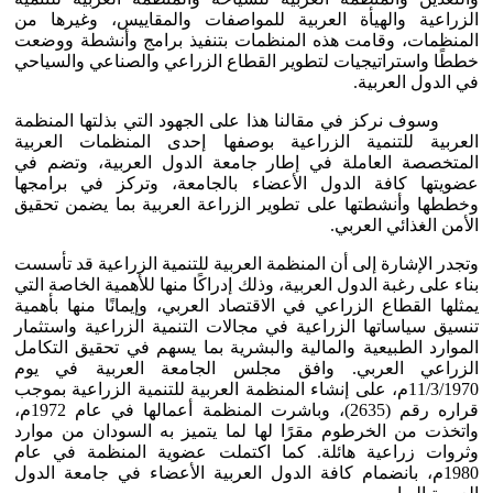
الزراعية والهيأة العربية للمواصفات والمقاييس، وغيرها من
المنظمات، وقامت هذه المنظمات بتنفيذ برامج وأنشطة ووضعت
خططًا واستراتيجيات لتطوير القطاع الزراعي والصناعي والسياحي
في الدول العربية.
وسوف نركز في مقالنا هذا على الجهود التي بذلتها المنظمة
العربية للتنمية الزراعية بوصفها إحدى المنظمات العربية
المتخصصة العاملة في إطار جامعة الدول العربية، وتضم في
عضويتها كافة الدول الأعضاء بالجامعة، وتركز في برامجها
وخططها وأنشطتها على تطوير الزراعة العربية بما يضمن تحقيق
الأمن الغذائي العربي.
وتجدر الإشارة إلى أن المنظمة العربية للتنمية الزراعية قد تأسست
بناء على رغبة الدول العربية، وذلك إدراكًا منها للأهمية الخاصة التي
يمثلها القطاع الزراعي في الاقتصاد العربي، وإيمانًا منها بأهمية
تنسيق سياساتها الزراعية في مجالات التنمية الزراعية واستثمار
الموارد الطبيعية والمالية والبشرية بما يسهم في تحقيق التكامل
الزراعي العربي. وافق مجلس الجامعة العربية في يوم
11/3/1970م، على إنشاء المنظمة العربية للتنمية الزراعية بموجب
قراره رقم (2635)، وباشرت المنظمة أعمالها في عام 1972م،
واتخذت من الخرطوم مقرًا لها لما يتميز به السودان من موارد
وثروات زراعية هائلة. كما اكتملت عضوية المنظمة في عام
1980م، بانضمام كافة الدول العربية الأعضاء في جامعة الدول