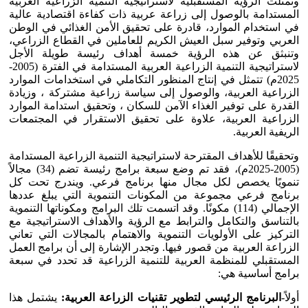
وتمثلت الرؤية المستقبلية لاستراتيجية التنمية الزراعية العربية
المستدامة بالوصول إلى زراعة عربية ذات كفاءة اقتصادية عالية
في استخدام الموارد، قادرة على تحقيق الأمن الغذائي في الوطن
العربي وتوفير سبل العيش الكريم للعاملين في القطاع الزراعي،
وتنبثق عن هذه الرؤية خمسة أهداف رئيسة طويلة الأجل
لاستراتيجية التنمية الزراعية العربية المستدامة في الفترة (2005-
2025م) تتمثل في إنتاج المنظور التكاملي في استخدامات الموارد
الزراعية العربية، والوصول إلى سياسة زراعية مشتركة ، وزيادة
القدرة على توفير الغذاء الآمن للسكان ، وتحقيق استدامة الموارد
الزراعية العربية، علاوة على تحقيق الاستقرار في المجتمعات
الريفية العربية.
وتحقيقًا للأهداف المقترحة لاستراتيجية التنمية الزراعية المستدامة
(2005-2025م)، فقد تم وضع سبعة برامج رئيسة تضم (34) مجالاً
تنمويًا يخصص لكل مجال منها برنامج فرعي. ويندرج تحت كل
برنامج فرعي مجموعة من المكونات التنموية التي يبلغ عددها
الإجمالي (114) مكونًا. وقد اتسمت تلك البرامج ومكوناتها التنموية
بالتناسق والتكامل والترابط مع الرؤية والأهداف الاستراتيجية مع
التركيز على الأولويات التنموية والاهتمام بالمجالات التي تعاني
الزراعة العربية من قصور فيها. وتجدر الإشارة إلى أن برامج العمل
المستقبلي للمنظمة العربية للتنمية الزراعية قد تحدد في سبعة
برامج أساسية هي:
أولاً-
البرنامج الرئيسي لتطوير تقنيات الزراعة
العربية:
يشتمل هذا