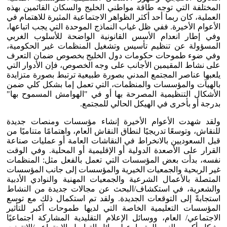
المختلفة التي توجه طاقة مواطني الخليج والسكان القائمين بهذه
العملية، كان ربما أحد أكثر الظواهر الاجتماعية المثيرة للاهتمام في
الأعوام الأخيرة. ففي ظل غياب النماذج الموحدة التي يجب اتباعها،
وفي إطار انعدام الأسس القانونية الواضحة للأسلوب الغربي
المسؤولة عن تنظيم تأسيس وتشغيل المنظمات غير الحكومية،
وفي ضوء طموحات حكومات دول الخليج بخصوص ضمان التعرف
على نشاط المقيمين الأجانب على وجه الخصوص، فإن الأدوار التي
يلعبها عناصر المجتمع المدني بصورة طبيعية ترتبط بصورة متزايدة
بالهيآت والمؤسسات والمنظمات، التي تعمل إما بشكل كلي ضمن
الأشكال التنظيمية المصرحة بها أو في "الهوامش المسموح بها"
بدرجة أو بأخرى في الهيكل الحالي للمجتمع.
ولقد شهدت الأعوام الأخيرة إنشاء مؤسسات ومنصات جديدة
للنقاش، وتوسعًا تدريجيًا لنطاق النقاش العام، واهتمامًا متناميًا من
قبل السعوديين بالانخراط في النقاشات العامة أو عمليات صناعة
القرار على الأصعدة الدولية أو الإقليمية أو المحلية. وفي الوقت
نفسه، بدأت بعض المؤسسات التي تعمل بالفعل مثل: المنظمات
غير الربحية والجمعيات الخيرية والمؤسسات إلى جانب المؤسسات
المتصلة بالأعمال الشرعية والجمعيات المهنية والنوادي الأدبية
والشعرية، في استكشاف/البحث عن مجالات جديدة من النشاط
استجابةً إلى التوقعات الجديدة. ولقد تم استكمال ذلك مع توسع
المؤسسات التعليمية الخاصة التي لديها طموحات أكبر للتأثير
الاجتماعي/ العام، ووسائل الإعلام التقليدية المشاركة اجتماعيًا