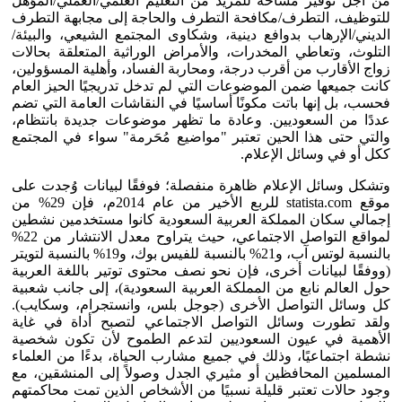
من أجل توفير مساحة للمزيد من التعليم العلمي/العملي/المؤهل
للتوظيف، التطرف/مكافحة التطرف والحاجة إلى مجابهة التطرف
الديني/الإرهاب بدوافع دينية، وشكاوى المجتمع الشيعي، والبيئة/
التلوث، وتعاطي المخدرات، والأمراض الوراثية المتعلقة بحالات
زواج الأقارب من أقرب درجة، ومحاربة الفساد، وأهلية المسؤولين،
كانت جميعها ضمن الموضوعات التي لم تدخل تدريجيًا الحيز العام
فحسب، بل إنها باتت مكونًا أساسيًا في النقاشات العامة التي تضم
عددًا من السعوديين. وعادة ما تظهر موضوعات جديدة بانتظام،
والتي حتى هذا الحين تعتبر "مواضيع مُحَرمة" سواء في المجتمع
ككل أو في وسائل الإعلام.
وتشكل وسائل الإعلام ظاهرة منفصلة؛ فوفقًا لبيانات وُجدت على
موقع statista.com للربع الأخير من عام 2014م، فإن 29% من
إجمالي سكان المملكة العربية السعودية كانوا مستخدمين نشطين
لمواقع التواصل الاجتماعي، حيث يتراوح معدل الانتشار من 22%
بالنسبة لوتس آب، و21% بالنسبة للفيس بوك، و19% بالنسبة لتويتر
(ووفقًا لبيانات أخرى، فإن نحو نصف محتوى توتير باللغة العربية
حول العالم نابع من المملكة العربية السعودية)، إلى جانب شعبية
كل وسائل التواصل الأخرى (جوجل بلس، وانستجرام، وسكايب).
ولقد تطورت وسائل التواصل الاجتماعي لتصبح أداة في غاية
الأهمية في عيون السعوديين لتدعم الطموح لأن تكون شخصية
نشطة اجتماعيًا، وذلك في جميع مشارب الحياة، بدءًا من العلماء
المسلمين المحافظين أو مثيري الجدل وصولاً إلى المنشقين، مع
وجود حالات تعتبر قليلة نسبيًا من الأشخاص الذين تمت محاكمتهم