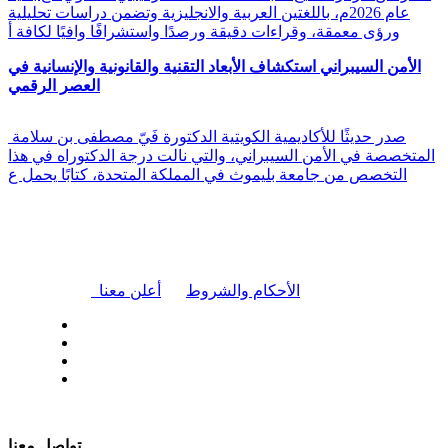
عام 2026م، باللغتين العربية والانجليزية وتضمن دراسات تحليلية
ورؤى معمقة، وقراءات دقيقة ورصدًا واستشرافًا وافيًا لكافة أ
الأمن السيبراني استكشاف الأبعاد التقنية والقانونية والإنسانية في
العصر الرقمي
صدر حديثًا للأكاديمية الكويتية الدكتورة فَيّ مصطفى بن سلامة
المتخصصة في الأمن السيبراني، والتي نالت درجة الدكتوراه في هذا
التخصص من جامعة بليموث في المملكة المتحدة، كتابًا يحمل ع
|
الأحكام والشروط
أعلن معنا
| تابعنا على
تواصل معنا