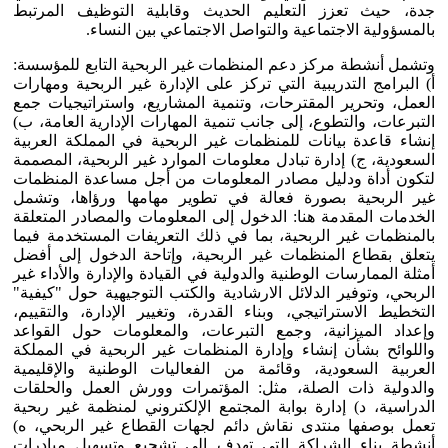
جدة، حيث تعزز التعليم الحديث وقابلية التوظيف المرتبط
بالمسؤولية الاجتماعية والتواصل الاجتماعي بين النساء.
وتشمل أنشطة مركز دعم المنظمات غير الربحية التابع للمؤسسة:
أ) البرامج التدريبية التي تركز على الإدارة غير الربحية ومهارات
العمل، وتحرير المقترحات، وتنمية المشاريع، واستراتيجيات جمع
التبرعات، والتطوع، إلى جانب تنمية المهارات الإدارية العامة، ب)
إنشاء قاعدة بيانات للمنظمات غير الربحية في المملكة العربية
السعودية، ج) إدارة تبادل معلومات الموارد غير الربحية، المصممة
لتكون أداة ودليل مصادر المعلومات من أجل مساعدة المنظمات
غير الربحية بصورة فعالة في تطوير مهامها ورؤاها، وتشمل
الخدمات المقدمة هنا: الدخول إلى المعلومات والمصادر المتعلقة
بالمنظمات غير الربحية، بما في ذلك التعريفات المستخدمة فيما
يتعلق بقطاع المنظمات غير الربحية، وإتاحة الدخول إلى أفضل
أمثلة الممارسات الوطنية والدولية في القيادة والإدارة والأداء غير
الربحي، وتوفير الدلائل الارشادية والكتب التوجيهية حول "كيفية"
التخطيط الاستراتيجي، وبناء القدرة، وتغيير الإدارة، والتقييم،
وإعداد الميزانية، وجمع التبرعات، والمعلومات حول القواعد
واللوائح بشأن إنشاء وإدارة المنظمات غير الربحية في المملكة
العربية السعودية، وقائمة من الفعاليات الوطنية والإقليمية
والدولية ذات الصلة، مثل: المؤتمرات وورش العمل والحلقات
الدراسية، د) إدارة بوابة المجتمع الإلكتروني لمنظمة غير ربحية
تعمل بوصفها منتدى نقاش دائم لجهات القطاع غير الربحي، ه)
أنشطة بناء الشراكة التي تهدف إلى تشجيع وتسهيل مبادرات