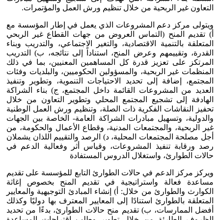
التعاون غير الربحية من خلال تنظيم ورش العمل والمؤتمرات.
ويتولى مركز دعم المشروعات الذي يعمل في إطار المؤسسة مع
أ) تقديم المنح (التماس العروض من جهات القطاع غير الربحي
المتعلقة بالتنمية الاقتصادية، والتغير الاجتماعي، والتدريب وبناء
القدرة، وتقييمهم وعرض المنح، استناداً إلى نتائجه، ب) التدريب
المرتكز على تعزيز قدرة كل المساهمين المعنيين، بما في ذلك
المنظمات غير الربحية، والمسؤولين الحكوميين، والبلديات وفئات
المجتمع، إضافة إلى تحديد الاحتياجات التنموية، وتطوير وتنفيذ
العديد من المشروعات القائمة داخل المجتمع، ج) بناء الشراكة
الهادفة إلى تشجيع المجتمع المحلي وتطوير التعاون من خلال
تحفيز النقاشات الفكرية ذات الصلة، وتنظيم ورش العمل الوطنية
والدولية، وتسهيل مبادرات الشراكة العامة- الخاصة بين الجهات
غير الربحية، والمجتمعات المدنية، وقطاع الأعمال والحكومة، من
أجل مصلحة المجتمعات المحلية، د) الرصد والتقييم اللذان يشملان
رصد ورقابة تنفيذ المشروعات، وقياس أثر وفعالية الدعم في
حالات الطوارئ، واستغلال الدروس المستفادة
ويركز مركز الدعم في حالات الطوارئ التابع للمؤسسة على تقديم
مساعدة فعالة واستراتيجية في تقديم المنح بخصوص إغاثة
الكوارث والطوارئ من خلال: أ) إنشاء المبادئ التوجيهية والمعايير
المتعلقة بالطوارئ استنادًا إلى المعايير المعترف بها دوليًا وكذلك
أفضل الممارسات، ب) تقديم منح حالات الطوارئ، بدءًا من تحديد
الظروف الطارئة من خلال تطوير وطلب اقتراحات المساعدة