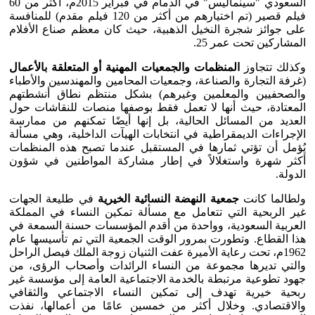
السعودي "سينماليس" في الدمام في فبراير 2015م، أكثر من 60
فيلم قصير (تم اختيارهم من أكثر من 120 فيلم مقدم) للمنافسة
على جوائز شجرة النخيل الذهبية، حيث كان معظم صناع الأفلام
المشاركين تحت عمر 25.
وكذلك تتجاوز
المنظمات والجمعيات المهنية أو المتعلقة بالأعمال
(غرفة التجارة والصناعة، وجمعيات المحامين والمهندسين والأطباء
والصحفيين والمعلمين وغيرهم) بشكل منتظم نطاق أنشطتهم
المعتادة، حيث أنها لا تعمل فقط بوصفها منصات للنقاشات حول
العديد من المسائل الحالية، بل إنها أيضًا تمكنهم من ممارسة
الإجراءات الديمقراطية في انتخابات الهيآت الداخلية، وهي مسألة
يُؤمل أن تؤتي ثمارها في المستقبل عندما تصبح هذه المنظمات
أكثر شهرة واستغلالاً في إطار مشاركة المواطنين في شؤون
الدولة.
ولطالما كانت
جمعية النهضة النسائية الخيرية
في طليعة الجهات
غير الربحية التي تتعامل مع مسألة تمكين النساء في المملكة
العربية السعودية، وواحدة من أقدم المؤسسات حسنة السمعة في
هذا القطاع. وتطورت بمرور الوقت الجمعية التي تم تأسيسها عام
1962م، تحت رعاية الأميرة عفت الثنيان زوجة الملك فيصل الراحل
والتي تديرها مجموعة من النساء الرائدات وأصحاب الرؤى، من
جهود تطوعية مرتبطة بالخدمة الاجتماعية العامة إلى مؤسسة غير
ربحية خيرية تهدف إلى تمكين النساء الاجتماعي والثقافي
والاقتصادي. وخلال أكثر من خمسين عامًا من أعمالها، نفذت