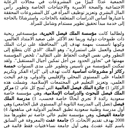
الجمعية عددًا كبيرًا من المشروعات في مجالات الرعاية
الاجتماعية والصحة الأسرية والاحتياجات الخاصة وتطوير رأس
المال البشري وتعزيز توظيف المرأة في كل المشروعات المحققة
باعتبارها أساس الدراسات المتعلقة بالحاجات، واسترشادًا بالحاجة
إلى خدمة مبدأ تحقيق تطوير مستدام وشامل للمرأة.
ولطالما كانت
مؤسسة الملك فيصل الخيرية،
مؤسسةغير ربحية
ذات طموحات دولية وربما تعد الأكثر على صعيد الامتداد العالمي.
وكونها تأسست بمهمة تهدف إلى "المحافظة على تراث الملك
فيصل والعمل على استمراره"، وهو الملك "الذي كان يتطلع إلى
التطور وفي نفس الوقت الحفاظ على التقاليد"، تلخص المؤسسة
مهمتها في "تجاوز الحدود من أجل تمكين أجيال المستقبل". ولقد
تمكنت المؤسسة من تأسيس وتطوير على مدى السنوات
خمسة
ركائز أو مشروعات أساسية
كانت تهدف إلى "إثراء الفكر وتكريم
العلماء على المستوى المحلي والإقليمي والدولي، ودعم البحث
العلمي، وتعزيز التعليم في المجتمعات الإسلامية. وشملت هذه
الركائز: 1)
جائزة الملك فيصل العالمية
التي تُمنح كل عام، 2)
مركز
الملك فيصل للبحوث والدراسات الإسلامية،
وهي مؤسسة خاصة
سعودية رائدة لا تجري أبحاثًا خاصة فحسب، 3)
مدرسة الملك
فيصل
(تصل إلى المدرسة الثانوية أي المستوى قبل الجامعي) وهي
أول مدرسة وطنية سعودية تطبق المعايير الدولية في مناهجها، 4)
جامعة الفيصل،
وهي مؤسسة تعليم عالي خاصة تم تطويرها منذ
2008 بهدف تقديم الأبحاث، 5)
جامعة عفت
(المعروفة في السابق
باسم كلية عفت)، وهي أول جامعة نساء/فتيات فقط قائمة في