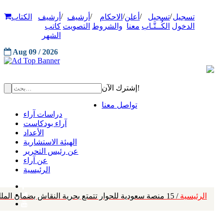
/
/
/
/
/
تسجيل
تسجيل
أعلن
الاحكام
أرشيف
أرشيف
الكتاب
الدخول
الكُــتَّـاب
معنا
والشروط
التصويت
كاتب
الشهر
Aug 09 / 2026
إشترك الآن!
تواصل معنا
دراسات آراء
آراء بودكاست
الأعداد
الهيئة الاستشارية
عن رئيس التحرير
عن آراء
الرئيسية
الرئيسية
/ 15 منصة سعودية للحوار تتمتع بحرية النقاش بضمان الملك وولي العهد