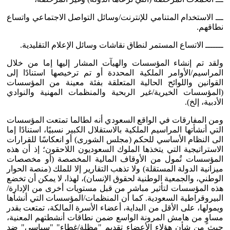
ـــ الاستخدام المتنامي للإنترنت/وسائل التواصل الاجتماعي واتساع
نطاقهم.
ـــــــ الاتساع المستمر لنطاق نقاشات وسائل الإعلام التقليدية.
ولقد تم إنشاء المؤسسات والهيآت المشار إليها إما من خلال
المراسيم/الأوامر الملكية المحددة أو تم ترخيصها استنادًا إلى
القوانين واللوائح الحالية المتعلقة بفئة معينة من المؤسسات
(المؤسسات الخيرية/غير الربحية والمنظمات المهنية والنوادي
الأدبية، إلخ).
ومن المفارقات في الواقع السعودي أنه لطالما تمتعت المؤسسات
التي أنشأتها المراسيم الملكية بالاستقلال الكبير نسبيًا، استنادًا إما
الى النظام الأساسي للحكم (مجلس الشورى) أو انعكاسًا للقرارات
الاستراتيجية التي يتخذها الملوك السعوديون اللاحقون؛ إذ أن هذه
المؤسسات تُمول من الأوقاف المالية المخصصة (أو مخصصات
ميزانية الدولة المستقلة) ولا تذهب التقارير إلا للملك (منصة الحوار
الوطني، والجمعية الوطنية لحقوق الإنسان)، لهذا، لا يمكن أن تخضع
هذه المؤسسات لتأثير مباشر من قبل مستويات أخرى من الإدارة/
البيروقراطية السعودية. كما أن المنظمات/المؤسسات التي أنشأها
ويمولها، على الأقل من البداية، أعضاء الأسرة المالكة، تمتعت بقدر
مساوٍ من هامش المرونة الواسع ضمن نطاقات أنشطتهم المعنية،
حيث من شأن هؤلاء الأعضاء تقديم "مظلة/غطاء" "سياسي" ضد