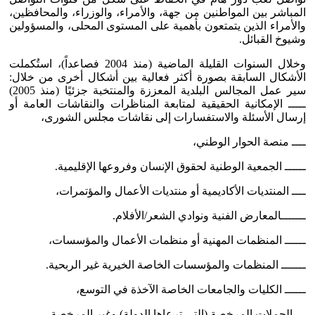
المباشر بين المواطنين من جهة، والأمراء، والوزراء، والمحافظين،
والأمراء الذين يتمتعون بأهمية على المستوى المحلى، والمسؤولين
وشيوخ القبائل.
وخلال السنوات القليلة الماضية (منذ 2004 فصاعداً)، استُكملت
الأشكال السابقة بصورة أكثر فعالية بين أشكال أخرى من خلال:
سير عمل المجالس البلدية المعززة والمنتخبة جزئيًا (منذ 2005)
ـــــ الإمكانية الحقيقية لمتابعة المناظرات والنقاشات العامة أو
إرسال الأسئلة والاستفسارات إلى نقاشات مجلس الشورى،
ــــ منصة الحوار الوطني،
ــــــ الجمعية الوطنية لحقوق الإنسان وفروعها الإقليمية.
ــــ المنتديات الأكاديمية أو منتديات الأعمال والمؤتمرات،
ـــــــالمعارض الفنية ونوادي الشعر/الأفلام.
ــــــ المنظمات المهنية أو منظمات الأعمال والمؤسسات،
ـــــــ المنظمات والمؤسسات الخاصة الخيرية غير الربحية.
ــــــ الكليات والجامعات الخاصة الآخذة في التوسع،
ـــ الحملات المرخصة (التي ترعاها الدولة) وغير المرخصة،