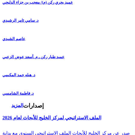
عميد بحري ركن (م)/ معجب بن جزاء الدلبحي
د. سامي ثامر الرشيدي
عاصم الشيدي
عميد طيار ركن ـ م .أسعد عوض الزعبي
د. هيله حمد المكيمي
د. فاطمة الشامسي
إصدارات
المزيد
الملف الاستراتيجي لمركز الخليج للأبحاث لعام 2026
صدر عن مركز الخليج للأبحاث الملف الاستراتيجي السنوي مع بداية