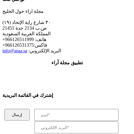
مجلة اراء حول الخليج
٣٠ شارع راية الإتحاد (١٩)
ص.ب 2134 جدة 21451
المملكة العربية السعودية
+هاتف: 966126511999
+فاكس:966126531375
:البريد الإلكتروني
info@araa.sa
تطبيق مجلة آراء
إشترك في القائمة البريدية