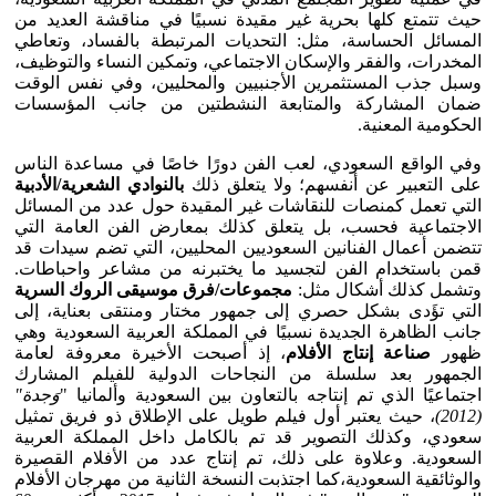
حيث تتمتع كلها بحرية غير مقيدة نسبيًا في مناقشة العديد من
المسائل الحساسة، مثل: التحديات المرتبطة بالفساد، وتعاطي
المخدرات، والفقر والإسكان الاجتماعي، وتمكين النساء والتوظيف،
وسبل جذب المستثمرين الأجنبيين والمحليين، وفي نفس الوقت
ضمان المشاركة والمتابعة النشطتين من جانب المؤسسات
الحكومية المعنية.
وفي الواقع السعودي، لعب الفن دورًا خاصًا في مساعدة الناس
على التعبير عن أنفسهم؛ ولا يتعلق ذلك
بالنوادي الشعرية/الأدبية
التي تعمل كمنصات للنقاشات غير المقيدة حول عدد من المسائل
الاجتماعية فحسب، بل يتعلق كذلك بمعارض الفن العامة التي
تتضمن أعمال الفنانين السعوديين المحليين، التي تضم سيدات قد
قمن باستخدام الفن لتجسيد ما يختبرنه من مشاعر واحباطات.
وتشمل كذلك أشكال مثل:
مجموعات/فرق موسيقى الروك السرية
التي تؤَدى بشكل حصري إلى جمهور مختار ومنتقى بعناية، إلى
جانب الظاهرة الجديدة نسبيًا في المملكة العربية السعودية وهي
ظهور
صناعة إنتاج الأفلام
، إذ أصبحت الأخيرة معروفة لعامة
الجمهور بعد سلسلة من النجاحات الدولية للفيلم المشارك
اجتماعيًا الذي تم إنتاجه بالتعاون بين السعودية وألمانيا "
وَجدة"
(2012)
، حيث يعتبر أول فيلم طويل على الإطلاق ذو فريق تمثيل
سعودي، وكذلك التصوير قد تم بالكامل داخل المملكة العربية
السعودية. وعلاوة على ذلك، تم إنتاج عدد من الأفلام القصيرة
والوثائقية السعودية،كما اجتذبت النسخة الثانية من مهرجان الأفلام