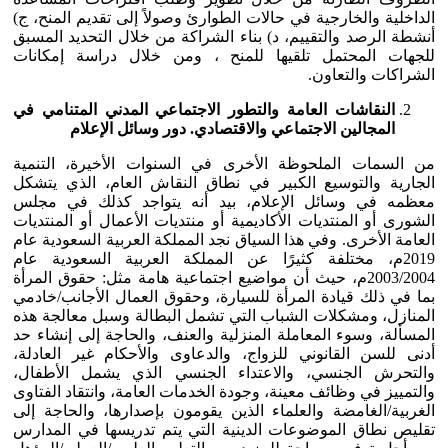
الداخلية والخارجية في حالات الطوارئ وصولاً إلى تقديم المنح، ج)
أنشطة الرصد والتقييم، د) بناء الشراكة من خلال التحديد المسبق
للجهات المحتمل تلقيها للمنح ، ومن خلال دراسة إمكانات
الشراكات والتعاون.
النقاشات العامة والتطور الاجتماعي المدني المتنامي في
المجالين الاجتماعي والاقتصادي. دور وسائل الإعلام
من السمات الملحوظة الأخرى في السنوات الأخيرة، التنمية
الجارية والتوسيع الكبير في نطاق النقاش العام، الذي يتشكل
معظمه في وسائل الإعلام، بيد أنه يتواجد كذلك في مجلس
الشورى أو المنتديات الأكاديمية أو منتديات الأعمال أو المنتديات
العامة الأخرى. وفي هذا السياق نجد المملكة العربية السعودية عام
2019م، مختلفة كثيرًا عن المملكة العربية السعودية عام
2003/2004م، حيث أن مواضيع اجتماعية هامة مثل: حقوق المرأة
بما في ذلك قيادة المرأة للسيارة، وحقوق العمال الأجانب/خادمي
المنازل، ومشكلات الشباب التي تشمل البطالة وسبل معالجة هذه
المسألة، وسوء المعاملة المنزلية والعنف، والحاجة إلى إنشاء حد
أدنى للسن القانوني للزواج، والدعاوى والأحكام غير العادلة،
والتحرش الجنسي، والاعتداء الجنسي الذي يشمل الأطفال،
والتمييز في وظائف معينة، وجودة الخدمات العامة، وانتقاد الفتاوى
الغربية/الغامضة والعلماء الذين يقومون بإصدارها، والحاجة إلى
تقليص نطاق الموضوعات الدينية التي يتم تدريسها في المدارس