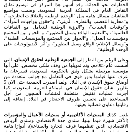
الخطوات نحو الحداثة. وقد أسهم هذا المركز في توسيع نطاق
النقاش العام في المملكة العربية السعودية. وضمت مواضيع
النقاشات مسائل هامة مثل "الوحدة الوطنية والعلاقات الخارجية"،
و"محاربة التعصب والتطرف الديني"، و"حقوق وواجبات المرأة"،
و"توقعات الشباب"، و"الرؤية الوطنية للتعامل مع الثقافات
العالمية"، و"التعليم: الواقع وسبل التطوير"، و"الحوار بين المجتمع
ومؤسسات العمل"، و"الحوار بين المجتمع والمؤسسات الطبية"،
و"وسائل الإعلام: الواقع وسبل التطوير"، و"أثر الأيديولوجيات على
الوحدة الوطنية".
وعلى الرغم من النظر إلى
الجمعية الوطنية لحقوق الإنسان،
التي
أُسست عام 2005م، وتم تمويلها من وقف ملكي مخصص، على أنها
مؤسسة مرتبطة بشكل وثيق بالحكومة السعودية، فسرعان ما
عرف عنها قيامها بدور قوى في التعامل مع جوانب متعددة من
أوضاع حقوق الإنسان في البلاد. ولقد أصدرت الجمعية حتى الآن 5
تقارير بشأن حقوق الإنسان في المملكة العربية السعودية، كما
أجرت عمليات تفتيش منتظمة لمنشآت السجون من أجل
المساعدة على تحسين ظروف الاحتجاز في البلاد، إضافة إلى
رقابتها دعاوى قضائية بعينها.
تلعب كذلك
المنتديات الأكاديمية أو منتديات الأعمال والمؤتمرات
(الأكثر شهرة فيما بينها: منتدى جدة الاقتصادي ومنتدى الرياض
الاقتصادي، الذين تنظمهما غرف التجارة والصناعة)، أدوارًا هامة
في عملية تطوير المجتمع المدني في المملكة العربية السعودية،