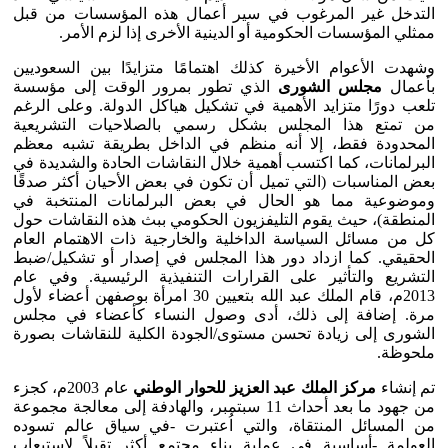
التدخل غير المرغوب في سير أعمال هذه المؤسسات من قبل
ممثلي المؤسسات الحكومية أو الدينية الأخرى إذا لزم الأمر.
وشهدت الأعوام الأخيرة كذلك اهتمامًا متزايدًا بين السعوديين
بأعمال
مجلس الشورى
الذي تطور بمرور الوقت إلى مؤسسة
تلعب دورًا متزايد الأهمية في تشكيل هياكل الدولة. وعلى الرغم
من تمتع هذا المجلس بشكل رسمي بالصلاحيات التشريعية
المحدودة فقط، إلا أنه منظم في الداخل بطريقة تشبه معظم
البرلمانات، كما اكتسب أهمية خلال النقاشات الحادة والشديدة في
بعض المناسبات (التي تميل أن تكون في بعض الأحيان أكثر صدقًا
وموضوعية مما هو الحال في بعض البرلمانات المنتخبة في
المنطقة)، حيث يقوم التليفزيون الحكومي ببث هذه النقاشات حول
كل من مسائل السياسة الداخلية والخارجية ذات الاهتمام العام
الحقيقي. كما ازداد دور هذا المجلس في إصدار أو تشكيل/ضبط
التشريع والتأثير على القرارات التنفيذية الرئيسية. وفي عام
2013م، قام الملك عبد الله بتعيين 30 امرأة بوصفهن أعضاء لأول
مرة. إضافة إلى ذلك، أدى وصول النساء كأعضاء في مجلس
الشورى إلى زيادة تحسن مستوى/الجودة الكلية للنقاشات بصورة
ملحوظة.
تم إنشاء
مركز الملك عبد العزيز للحوار الوطني
عام 2003م، كجزء
من جهود ما بعد أحداث 11 سبتمبر، والهادفة إلى معالجة مجموعة
من المسائل المنتقاة، والتي اُعتبرت -في سياق عالم تسوده
العولمة -أساسية في عملية بناء مجتمع أكثر تقبلاً لاستيعاب