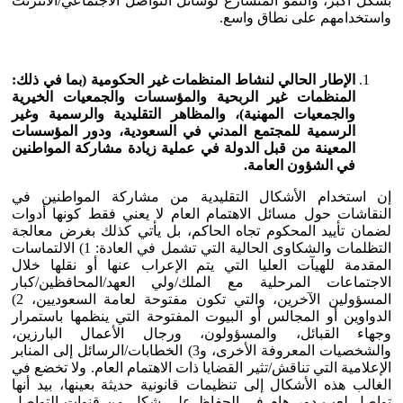
بشكل أكبر، والنمو المتسارع لوسائل التواصل الاجتماعي/الانترنت
واستخدامهم على نطاق واسع.
الإطار الحالي لنشاط المنظمات غير الحكومية (بما في ذلك:
المنظمات غير الربحية والمؤسسات والجمعيات الخيرية
والجمعيات المهنية)، والمظاهر التقليدية والرسمية وغير
الرسمية للمجتمع المدني في السعودية، ودور المؤسسات
المعينة من قبل الدولة في عملية زيادة مشاركة المواطنين
في الشؤون العامة.
إن استخدام الأشكال التقليدية من مشاركة المواطنين في
النقاشات حول مسائل الاهتمام العام لا يعني فقط كونها أدوات
لضمان تأييد المحكوم تجاه الحاكم، بل يأتي كذلك بغرض معالجة
التظلمات والشكاوى الحالية التي تشمل في العادة: 1) الالتماسات
المقدمة للهيآت العليا التي يتم الإعراب عنها أو نقلها خلال
الاجتماعات المرحلية مع الملك/ولي العهد/المحافظين/كبار
المسؤولين الآخرين، والتي تكون مفتوحة لعامة السعوديين، 2)
الدواوين أو المجالس أو البيوت المفتوحة التي ينظمها باستمرار
وجهاء القبائل، والمسؤولون، ورجال الأعمال البارزين،
والشخصيات المعروفة الأخرى، و3) الخطابات/الرسائل إلى المنابر
الإعلامية التي تناقش/تثير القضايا ذات الاهتمام العام. ولا تخضع في
الغالب هذه الأشكال إلى تنظيمات قانونية حديثة بعينها، بيد أنها
تواصل لعب دور هام في الحفاظ على شكل من قنوات التواصل