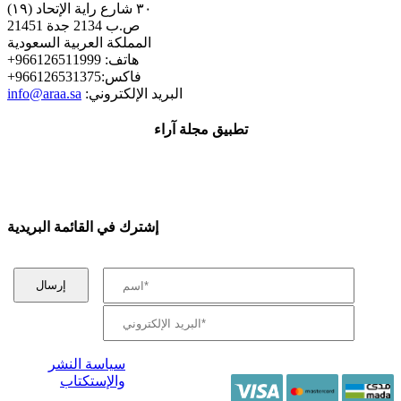
٣٠ شارع راية الإتحاد (١٩)
ص.ب 2134 جدة 21451
المملكة العربية السعودية
+هاتف: 966126511999
+فاكس:966126531375
:البريد الإلكتروني
info@araa.sa
تطبيق مجلة آراء
إشترك في القائمة البريدية
سياسة النشر
والإستكتاب
/ جميع الحقوق