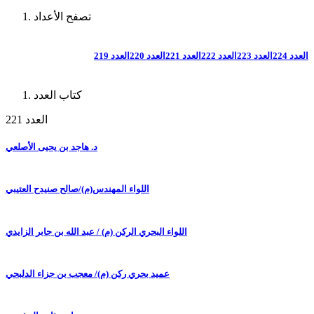
تصفح الأعداد
العدد 224
العدد 223
العدد 222
العدد 221
العدد 220
العدد 219
كتاب العدد
العدد 221
د. هاجد بن يحيى الأصلعي
اللواء المهندس(م)/صالح صنيدح العتيبي
اللواء البحري الركن (م) / عبد الله بن جابر الزايدي
عميد بحري ركن (م)/ معجب بن جزاء الدلبحي