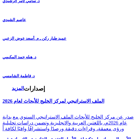
د. سامي ثامر الرشيدي
عاصم الشيدي
عميد طيار ركن ـ م .أسعد عوض الزعبي
د. هيله حمد المكيمي
د. فاطمة الشامسي
إصدارات
المزيد
الملف الاستراتيجي لمركز الخليج للأبحاث لعام 2026
صدر عن مركز الخليج للأبحاث الملف الاستراتيجي السنوي مع بداية
عام 2026م، باللغتين العربية والانجليزية وتضمن دراسات تحليلية
ورؤى معمقة، وقراءات دقيقة ورصدًا واستشرافًا وافيًا لكافة أ