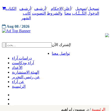
/
/
/
/
/
تسجيل
تسجيل
أعلن
الاحكام
أرشيف
أرشيف
الكتاب
الدخول
الكُــتَّـاب
معنا
والشروط
التصويت
كاتب
الشهر
Aug 08 / 2026
إشترك الآن!
تواصل معنا
دراسات آراء
آراء بودكاست
الأعداد
الهيئة الاستشارية
عن رئيس التحرير
عن آراء
الرئيسية
الرئيسية
/ د. ميسون إبراهيم