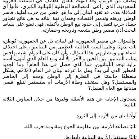
ونصف من الزمن، وقد انتهت باتفاق الطائف في المملكة العربية
السعودية، الذي راعى المصالحة الوطنية اللبنانية الكبرى، فأنها أي
الملاقاة هذه، قد تقود لبنان إلى ما هو أخطر من حرب أهلية، فأسر
الوطن ورهنه وتدمير اقتصاده وفقدان ثقة أبنائه به هي نتائج تتجاوز
حصاد حرب لتصل إلى حدود بيع الوطن بأكمله، فهي تضع على بساط
البحث أذن مصير وطن بشعبه وتاريخه وحضارته.
والسؤال عن مصير الجمهورية في لبنان، بل عن الجمهورية كوطن،
بات بديهيًا وعلى ألسنة الغالبية العظمى من اللبنانيين، على اختلاف
انتماءاتهم ومشاربهم. هذا السؤال، وأن كأن على الدوام أشبه بهاجس
ينتاب اللبنانيين بين الحين والآخر، إلا أنه ومع العام الذي أنتهى، أشبه
براية توحد اللبنانيين، فما الذي حصل في هذا العام؟ وما الجديد
الخطير الذي أتى به؟ وهل ما عرفه لبنان في العام 2020م، يشكل
منعطفًا حاسمًا في النظرة إلى الوطن ومعه إلى الحاضر
والمستقبل؟ وهل ستخف وطأة الأزمات أم ستستمر لتبلغ أقصى
مدياتها مع العام المقبل؟
سنحاول الإجابة عن هذه الأسئلة وغيرها من خلال العناوين الثلاثة
التالية:
أولًا-لبنان من الأزمة إلى الثورة.
ثانيًا-تصاعد الأزمة: بين مقاومة الجوع ومقاومة حزب الله.
ثالثًا-مستقبل الأزمة اللبنانية وأبعادها.