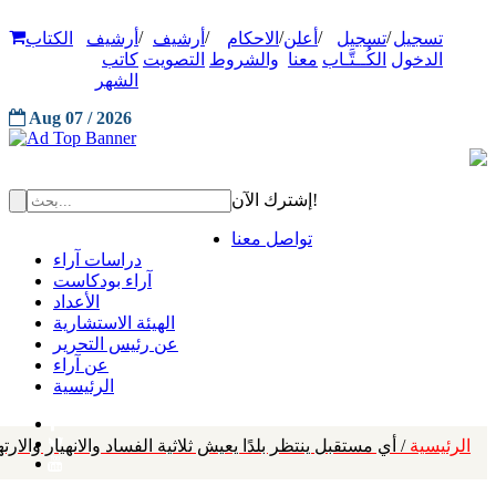
/
/
/
/
/
تسجيل
تسجيل
أعلن
الاحكام
أرشيف
أرشيف
الكتاب
الدخول
الكُــتَّـاب
معنا
والشروط
التصويت
كاتب
الشهر
Aug 07 / 2026
إشترك الآن!
تواصل معنا
دراسات آراء
آراء بودكاست
الأعداد
الهيئة الاستشارية
عن رئيس التحرير
عن آراء
الرئيسية
الرئيسية
/ أي مستقبل ينتظر بلدًا يعيش ثلاثية الفساد والانهيار والارته