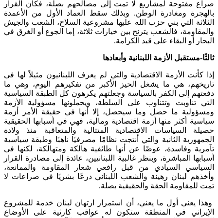
صراع مفتوحة لمشاريع لا تمت إلى مصالحهم بصلة، فكان القرار
بالهجرة ومغادرة الوطن. وبذلك سقط العماد الأول من الأعمدة
الثلاثة التي بني حزب الله عليها مشروعية السلاح، الشعب والجيش
والمقاومة، فالشعب يترنح بين خيارات ثلاثة، إما الجوع أو الغرق في
البحار أو البقاء على قيد الكرامة.
ثالثًا-مستقبل الأزمة اللبنانية وأبعادها
إذا كأنت الأزمة الاقتصادية والتي لم يعرف اللبنانيون مثيلاً لها في
تاريخهم، هي ما يشغل الحيز الأكبر من تفكيرهم اليوم، وهي ما
دفعتهم إلى الكفر بالسياسة وجعلتهم يكرهون كل الطبقة السياسية
التي تناوبت وتتناوب على السلطة، ويحملونها مسؤولية الأزمة
ومسؤولية ما حصل وما سيحصل، إلا أنها في حقيقة الأمر أزمة
سياسية أكثر منها أزمة اقتصادية ومالية، فهي في أسبابها الحقيقية
حصيلة السياسات الاقتصادية المتتالية والمتعاقبة منذ ولادة
الجمهورية الثانية والتي أنتجت نظامًا مصرفيًا ناهبًا وطبقة سياسية
تآمرية وفاسدة، عوضًا عن أنها طائفية هالكة ومتهالكة، لكنها في
أسبابها المباشرة، وبنظر غالبية اللبنانيين، عائدة إلى مصادرة القرار
السياسي السيادي من قبل رافعي شعار المقاومة والممانعة،
وأخذهم لبنان رهينة والشعب اللبناني درعًا بشريًا في صراعات لا
تمت للمقاومة الحقة والحقيقية بصلة.
وهذا يعني أول ما يعني، أن استمرار ارتهان لبنان خدمة للمشروع
الإيراني في المنطقة ستكون له عواقب كارثية على الأوضاع