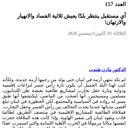
العدد 157
أي مستقبل ينتظر بلدًا يعيش ثلاثية الفساد والانهيار
والارتهان!
الثلاثاء، 29 كانون1/ديسمبر 2020
الدكتور مازن شندب
لم تكد تنتهي أزمة في لبنان حتى يولد من رحمها أزمة جديدة، ولكأنه
كتب لهذا البلد الجميل أن يكون تارة رأس جسر لنزاعات إقليمية
ودولية وتارة حقل تجارب لمشاريع طائفية بغيضة ظن اللبنانيون،
مسلمين ومسيحيين، أنها أضحت من الماضي، ليكتشفوا أنها طبق
مميز له رواده في السياسية والمجتمع. لكن الخطورة في لبنان تبلغ
أقصى مدياتها عندما يحدث التحالف بين رأس الجسر وحقل التجارب،
فملاقاة الطائفية للمشاريع الإقليمية في منتصف الطريق، لطالما
قادت وتقود لبنان إلى شفير الهاوية. وإذا كأنت هذه الملاقاة حجزت
لنفسها مكانا مرموقًا في الحرب الأهلية اللبنانية والتي استمرت عقدًا