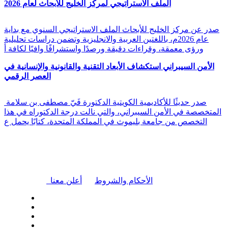
الملف الاستراتيجي لمركز الخليج للأبحاث لعام 2026
صدر عن مركز الخليج للأبحاث الملف الاستراتيجي السنوي مع بداية
عام 2026م، باللغتين العربية والانجليزية وتضمن دراسات تحليلية
ورؤى معمقة، وقراءات دقيقة ورصدًا واستشرافًا وافيًا لكافة أ
الأمن السيبراني استكشاف الأبعاد التقنية والقانونية والإنسانية في
العصر الرقمي
صدر حديثًا للأكاديمية الكويتية الدكتورة فَيّ مصطفى بن سلامة
المتخصصة في الأمن السيبراني، والتي نالت درجة الدكتوراه في هذا
التخصص من جامعة بليموث في المملكة المتحدة، كتابًا يحمل ع
|
الأحكام والشروط
أعلن معنا
| تابعنا على