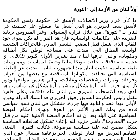
أولاً-لبنان من الأزمة إلى "الثورة"
اذا كأن قرار وزير الاتصالات الأسبق في حكومة رئيس الحكومة
الأسبق سعد الحريري هو الذي أشعل ما اصطلح على تسميته في
لبنان بـ "الثورة"، من خلال قراره العشوائي وغير المدروس بزيادة
الضريبة على مكالمات الواتساب، فأن هذا القرار لم يكن سوى عود
الثقاب الذي أشعل فتيل الغضب الشعبي العارم، فالحراكات الشعبية
الواسعة النطاق التي امتدت على مساحة الوطن بكل أطيافه
ومكوناته، والتي عرفها لبنان منذ تشرين الأول/ أكتوبر 2019م، أي
عشية عام 2020م، جاءت تتويجًا سلبيًا وحتميًا لسياسات وممارسات
طبقة سياسية حكمت لبنان منذ الجمهورية الثانية. نتحدث عن الطبقة
السياسية التي تحالفت مكوناتها المتناقضة مع بعضها من أحزاب
وحركات وتيارات وشخصيات وعائلات، والتي هندس مواقعها ودور
كل منها حزب الله، تارة بشكل مباشر وتارة بشكل غير مباشر، وهو
الذي وبعد الانسحاب السوري من لبنان عام 2005م، وعلى خلفية
مقتل رئيس الحكومة السابق رفيق الحريري قد أمسك الدولة بيدين،
الأولى فيها عصا والثانية فيها جزرة، فتشكل في لبنان نسق سياسي
قاده من يملك القدر الأكبر من القوة. وبهدف إحكام القبضة
السياسية على البلد بعد أن تم إحكام القبضة الأمنية عليه من قبل
حزب "المقاومة"، باشر حزب الله بإعادة تشكيل تحالفاته السياسية
بشكل يضمن فيه غلبة سياسية موصوفة، فكأنت الثمرة – اللعنة،
التفاهم العريض مع التيار الوطني الحر بزعامة ميشال عون الذي
يشغل اليوم منصب رئاسة الجمهورية. ومع هذا التحالف المصلحي