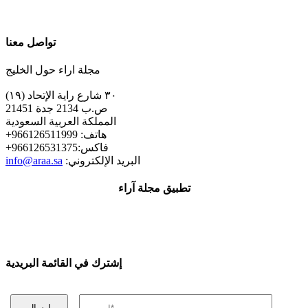
تواصل معنا
مجلة اراء حول الخليج
٣٠ شارع راية الإتحاد (١٩)
ص.ب 2134 جدة 21451
المملكة العربية السعودية
+هاتف: 966126511999
+فاكس:966126531375
:البريد الإلكتروني
info@araa.sa
تطبيق مجلة آراء
إشترك في القائمة البريدية