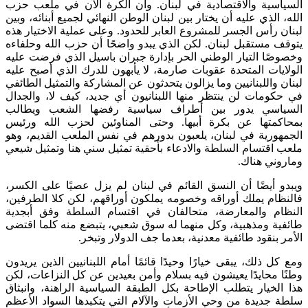
السياسية والاقتصادية في لبنان. وأن الكرة الآن في ملعب حزب
الله، الذي عليه أن يختار بين لبنان الوطن النهائي لجميع أبنائه، وبين
لبنان رأس الجسر للمشروع العابر للحدود. وعلى عملية الاختيار هذه
يتوقف مستقبل لبنان. لكن الذي يبدو واضحًا أن حزب الله وحلفاءه
وخصوصًا التيار الوطني الحر بإدارة جبران باسيل الذي فرضت عليه
الولايات المتحدة عقوبات صارمة، لا يأبهون للدرك الذي أصبح عليه
لبنان واللبنانيين وما يزالون يتحدثون عن المشاركة والتمثيل الطائفي
في حكومات لن ينتظر منها اللبنانيون أي جديد، كيف لا، والجدال
السياسي يدور بين أطراف سياسية رفضها الشعب ويطالب
بمحاكمتها عن بكرة أبيها. وحتى المناوئين لحزب الله ورئيس
الجمهورية في لبنان، يلعبون بدورهم في نفس الملعب القديم، وهو
ملعب اقتسام السلطة والادعاء بأحقية تمثيل سني هنا وتمثيل شيعي
وماروني هناك.
ويبدو أيضًا أن النسق القائم في لبنان لم يزل عصيًا على الكسر،
فالنظام يملك أوراقه وخصومه يملكون أوراقهم، لكن كلا الطرفين،
النظام والمعارضة، متحالفان في اقتسام السلطة وفق أبجدية
طائفية ومذهبية، وكل منهما له سوق شعبي، يتبضع منه كلما اقتضى
الأمر بنقود طائفية معدنية، بعدما جف الدولار وتبخر.
ومع كل ذلك، يبقى خيارًا وحيدًا قائمًا أمام اللبنانيين الذين يريدون
وطنًا محايدًا يعيشون فيه بسلام وأمن بعيدين عن كل النزاعات، لكن
هذا الخيار يتطلب الإطاحة بكل الطبقة السياسية الراهنة، وانبثاق
سلطة جديدة من وحي الأزمات والآلام التي يتكبدها السواد الأعظم