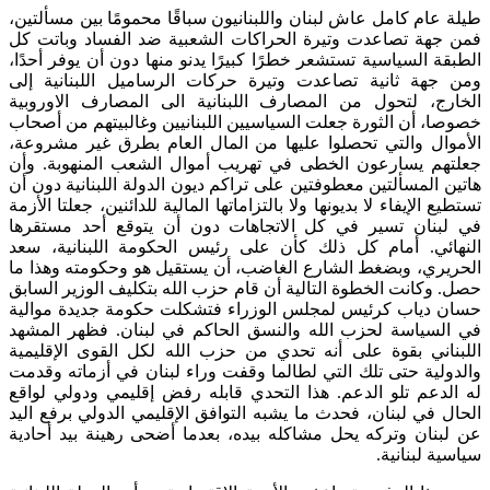
طيلة عام كامل عاش لبنان واللبنانيون سباقًا محمومًا بين مسألتين،
فمن جهة تصاعدت وتيرة الحراكات الشعبية ضد الفساد وباتت كل
الطبقة السياسية تستشعر خطرًا كبيرًا يدنو منها دون أن يوفر أحدًا،
ومن جهة ثانية تصاعدت وتيرة حركات الرساميل اللبنانية إلى
الخارج، لتحول من المصارف اللبنانية الى المصارف الاوروبية
خصوصا، أن الثورة جعلت السياسيين اللبنانيين وغالبيتهم من أصحاب
الأموال والتي تحصلوا عليها من المال العام بطرق غير مشروعة،
جعلتهم يسارعون الخطى في تهريب أموال الشعب المنهوبة. وأن
هاتين المسألتين معطوفتين على تراكم ديون الدولة اللبنانية دون أن
تستطيع الإيفاء لا بديونها ولا بالتزاماتها المالية للدائنين، جعلتا الأزمة
في لبنان تسير في كل الاتجاهات دون أن يتوقع أحد مستقرها
النهائي. أمام كل ذلك كأن على رئيس الحكومة اللبنانية، سعد
الحريري، وبضغط الشارع الغاضب، أن يستقيل هو وحكومته وهذا ما
حصل. وكانت الخطوة التالية أن قام حزب الله بتكليف الوزير السابق
حسان دياب كرئيس لمجلس الوزراء فتشكلت حكومة جديدة موالية
في السياسة لحزب الله والنسق الحاكم في لبنان. فظهر المشهد
اللبناني بقوة على أنه تحدي من حزب الله لكل القوى الإقليمية
والدولية حتى تلك التي لطالما وقفت وراء لبنان في أزماته وقدمت
له الدعم تلو الدعم. هذا التحدي قابله رفض إقليمي ودولي لواقع
الحال في لبنان، فحدث ما يشبه التوافق الإقليمي الدولي برفع اليد
عن لبنان وتركه يحل مشاكله بيده، بعدما أضحى رهينة بيد أحادية
سياسية لبنانية.