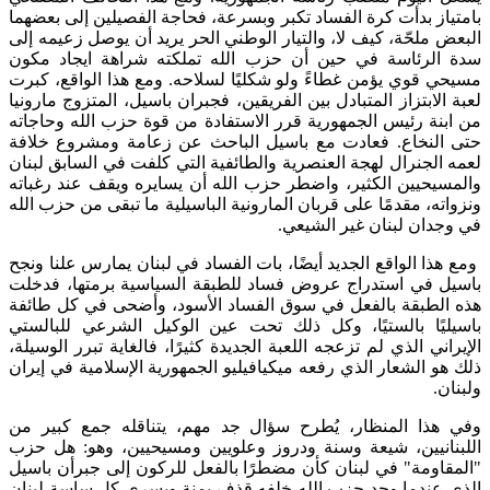
بامتياز بدأت كرة الفساد تكبر وبسرعة، فحاجة الفصيلين إلى بعضهما
البعض ملحّة، كيف لا، والتيار الوطني الحر يريد أن يوصل زعيمه إلى
سدة الرئاسة في حين أن حزب الله تملكته شراهة ايجاد مكون
مسيحي قوي يؤمن غطاءً ولو شكليًا لسلاحه. ومع هذا الواقع، كبرت
لعبة الابتزاز المتبادل بين الفريقين، فجبران باسيل، المتزوج مارونيا
من ابنة رئيس الجمهورية قرر الاستفادة من قوة حزب الله وحاجاته
حتى النخاع. فعادت مع باسيل الباحث عن زعامة ومشروع خلافة
لعمه الجنرال لهجة العنصرية والطائفية التي كلفت في السابق لبنان
والمسيحيين الكثير، واضطر حزب الله أن يسايره ويقف عند رغباته
ونزواته، مقدمًا على قربان المارونية الباسيلية ما تبقى من حزب الله
في وجدان لبنان غير الشيعي.
ومع هذا الواقع الجديد أيضًا، بات الفساد في لبنان يمارس علنا ونجح
باسيل في استدراج عروض فساد للطبقة السياسية برمتها، فدخلت
هذه الطبقة بالفعل في سوق الفساد الأسود، وأضحى في كل طائفة
باسيليًا بالستيًا، وكل ذلك تحت عين الوكيل الشرعي للبالستي
الإيراني الذي لم تزعجه اللعبة الجديدة كثيرًا، فالغاية تبرر الوسيلة،
ذلك هو الشعار الذي رفعه ميكيافيليو الجمهورية الإسلامية في إيران
ولبنان.
وفي هذا المنظار، يُطرح سؤال جد مهم، يتناقله جمع كبير من
اللبنانيين، شيعة وسنة ودروز وعلويين ومسيحيين، وهو: هل حزب
"المقاومة" في لبنان كأن مضطرًا بالفعل للركون إلى جبرأن باسيل
الذي عندما وجد حزب الله خلفه قذف يمنة ويسرى كل ساسة لبنان