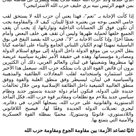
بمن فيهم الرئيس نبيه بري حليف حزب الله الاستراتيجي؟
إذا كأنت الإجابة بـ "نعم"، فهذا يعني أن حزب الله لا يستحق لقب
حامي الحمى بوجه من يعتبره عدوًا للبنان، كيف لا، والمقاومة يجب
أن تكون فوق كل الحسابات الداخلية وتوازناتها، إذ يجب أن يقف
الجميع خلفها لحماية ظهرها وليس أن تقف هي خلف البعض وأمام
بعضًا آخرًا. وإذا كأنت الاجابة بـ "لا"، فحزب الله يقصد النفخ في بوق
الباسيلية تمهيدًا لهدم الكيان اللبناني الجامع والبناء على أنقاضه كيانا
ينقل الحزب من موقع الدولة داخل الدولة إلى موقع استلام الدولة
ومصادرة مؤسساتها. وهذه في حقيقة الأمر نظرية سياسية عريضة
لها منظروها وشعبيتها في لبنان والعالم العربي، ذلك أن الكثيرين
يرون أن فائض القوة الذي بات يمتلكه حزب الله، سيعمل هذا الأخير
على استثماره واستخدامه لقلب المعادلات الطائفية والمذهبية
والسياسية في لبنان، ليسيطر وفق منطق الغلبة والقوة ووفق
منطق الغالبية الشيعية داخل الطائفة الإسلامية ومن خلال تحالفات
جديدة على الدولة، فنكون أمام دولة جديدة بدستور جديد ونظام
سياسي جديد يتلاءم مع تطلعات ومقادير قوة حزب الله، فكل المآخذ
الدستورية والقانونية على حزب الله، يسجلها الحزب في دفاتره،
ليجري تعديلات الدولة الجديدة وفقًا لها، فيصبح اللاقانوني
واللادستوري، قانونيًا ودستوريًا، محميًا بمظلة القوة العسكرية
والأمنية التي يتمتع بها.
ثانيًا-تصاعد الأزمة: بين مقاومة الجوع ومقاومة حزب الله