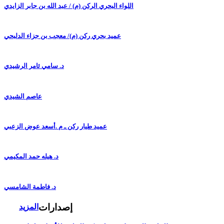
اللواء البحري الركن (م) / عبد الله بن جابر الزايدي
عميد بحري ركن (م)/ معجب بن جزاء الدلبحي
د. سامي ثامر الرشيدي
عاصم الشيدي
عميد طيار ركن ـ م .أسعد عوض الزعبي
د. هيله حمد المكيمي
د. فاطمة الشامسي
إصدارات
المزيد