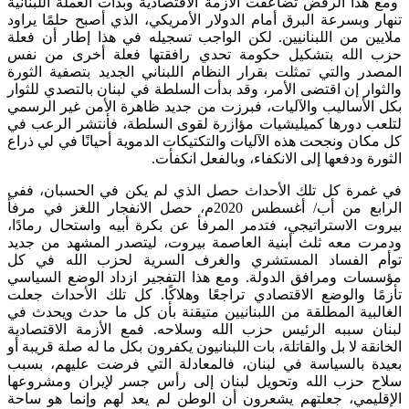
ومع هذا الرفض تضاعفت الأزمة الاقتصادية وبدأت العملة اللبنانية
تنهار وبسرعة البرق أمام الدولار الأمريكي، الذي أصبح حلمًا يراود
ملايين من اللبنانيين. لكن الواجب تسجيله في هذا إطار أن فعلة
حزب الله بتشكيل حكومة تحدي رافقتها فعلة أخرى من نفس
المصدر والتي تمثلت بقرار النظام اللبناني الجديد بتصفية الثورة
والثوار إن اقتضى الأمر، وقد بدأت السلطة في لبنان بالتصدي للثوار
بكل الأساليب والآليات، فبرزت من جديد ظاهرة الأمن غير الرسمي
لتلعب دورها كميليشيات مؤازرة لقوى السلطة، فأنتشر الرعب في
كل مكان ونجحت هذه الآليات والتكتيكات الدموية أحيانًا في لي ذراع
الثورة ودفعها إلى الانكفاء، وبالفعل انكفأت.
في غمرة كل تلك الأحداث حصل الذي لم يكن في الحسبان، ففي
الرابع من أب/ أغسطس 2020م، حصل الانفجار اللغز في مرفأ
بيروت الاستراتيجي، فتدمر المرفأ عن بكرة أبيه واستحال رمادًا،
ودمرت معه ثلث أبنية العاصمة بيروت، ليتصدر المشهد من جديد
توأم الفساد المستشري والغرف السرية لحزب الله في كل
مؤسسات ومرافق الدولة. ومع هذا التفجير ازداد الوضع السياسي
تأزمًا والوضع الاقتصادي تراجعًا وهلاكًا. كل تلك الأحداث جعلت
الغالبية المطلقة من اللبنانيين متيقنة بأن كل ما حدث ويحدث في
لبنان سببه الرئيس حزب الله وسلاحه. فمع الأزمة الاقتصادية
الخانقة لا بل والقاتلة، بات اللبنانيون يكفرون بكل ما له صلة قريبة أو
بعيدة بالسياسة في لبنان، فالمعادلة التي فرضت عليهم، بسبب
سلاح حزب الله وتحويل لبنان إلى رأس جسر لإيران ومشروعها
الإقليمي، جعلتهم يشعرون أن الوطن لم يعد لهم وإنما هو ساحة