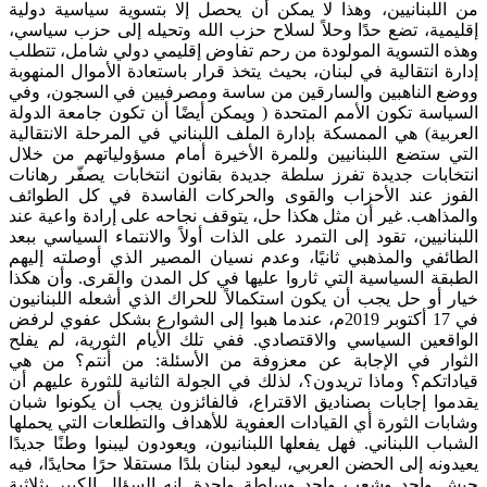
من اللبنانيين، وهذا لا يمكن أن يحصل إلا بتسوية سياسية دولية
إقليمية، تضع حدًا وحلاً لسلاح حزب الله وتحيله إلى حزب سياسي،
وهذه التسوية المولودة من رحم تفاوض إقليمي دولي شامل، تتطلب
إدارة انتقالية في لبنان، بحيث يتخذ قرار باستعادة الأموال المنهوبة
ووضع الناهبين والسارقين من ساسة ومصرفيين في السجون، وفي
السياسة تكون الأمم المتحدة ( ويمكن أيضًا أن تكون جامعة الدولة
العربية) هي الممسكة بإدارة الملف اللبناني في المرحلة الانتقالية
التي ستضع اللبنانيين وللمرة الأخيرة أمام مسؤولياتهم من خلال
انتخابات جديدة تفرز سلطة جديدة بقانون انتخابات يصفّر رهانات
الفوز عند الأحزاب والقوى والحركات الفاسدة في كل الطوائف
والمذاهب. غير أن مثل هكذا حل، يتوقف نجاحه على إرادة واعية عند
اللبنانيين، تقود إلى التمرد على الذات أولاً والانتماء السياسي ببعد
الطائفي والمذهبي ثانيًا، وعدم نسيان المصير الذي أوصلته إليهم
الطبقة السياسية التي ثاروا عليها في كل المدن والقرى. وأن هكذا
خيار أو حل يجب أن يكون استكمالاً للحراك الذي أشعله اللبنانيون
في 17 أكتوبر 2019م، عندما هبوا إلى الشوارع بشكل عفوي لرفض
الواقعين السياسي والاقتصادي. ففي تلك الأيام الثورية، لم يفلح
الثوار في الإجابة عن معزوفة من الأسئلة: من أنتم؟ من هي
قياداتكم؟ وماذا تريدون؟، لذلك في الجولة الثانية للثورة عليهم أن
يقدموا إجابات بصناديق الاقتراع، فالفائزون يجب أن يكونوا شبان
وشابات الثورة أي القيادات العفوية للأهداف والتطلعات التي يحملها
الشباب اللبناني. فهل يفعلها اللبنانيون، ويعودون ليبنوا وطنًا جديدًا
يعيدونه إلى الحضن العربي، ليعود لبنان بلدًا مستقلا حرًا محايدًا، فيه
جيش واحد وشعب واحد وسلطة واحدة. إنه السؤال الكبير بثلاثية