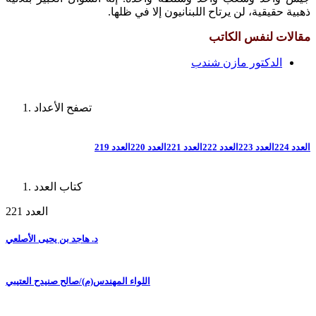
ذهبية حقيقية، لن يرتاح اللبنانيون إلا في ظلها.
مقالات لنفس الكاتب
الدكتور مازن شندب
تصفح الأعداد
العدد 224
العدد 223
العدد 222
العدد 221
العدد 220
العدد 219
كتاب العدد
العدد 221
د. هاجد بن يحيى الأصلعي
اللواء المهندس(م)/صالح صنيدح العتيبي