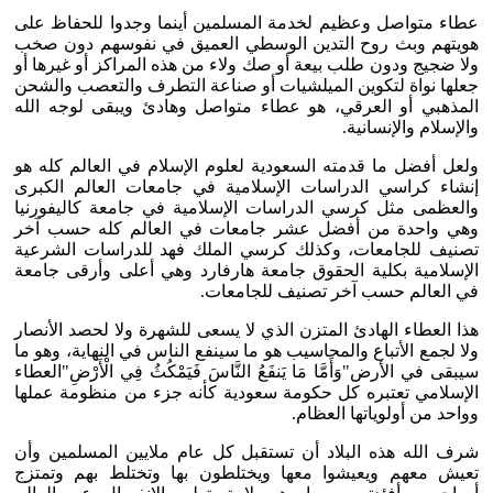
عطاء متواصل وعظيم لخدمة المسلمين أينما وجدوا للحفاظ على
هويتهم وبث روح التدين الوسطي العميق في نفوسهم دون صخب
ولا ضجيج ودون طلب بيعة أو صك ولاء من هذه المراكز أو غيرها أو
جعلها نواة لتكوين الميلشيات أو صناعة التطرف والتعصب والشحن
المذهبي أو العرقي، هو عطاء متواصل وهادئ ويبقى لوجه الله
والإسلام والإنسانية.
ولعل أفضل ما قدمته السعودية لعلوم الإسلام في العالم كله هو
إنشاء كراسي الدراسات الإسلامية في جامعات العالم الكبرى
والعظمى مثل كرسي الدراسات الإسلامية في جامعة كاليفورنيا
وهي واحدة من أفضل عشر جامعات في العالم كله حسب آخر
تصنيف للجامعات، وكذلك كرسي الملك فهد للدراسات الشرعية
الإسلامية بكلية الحقوق جامعة هارفارد وهي أعلى وأرقى جامعة
في العالم حسب آخر تصنيف للجامعات.
هذا العطاء الهادئ المتزن الذي لا يسعى للشهرة ولا لحصد الأنصار
ولا لجمع الأتباع والمحاسيب هو ما سينفع الناس في النهاية، وهو ما
سيبقى في الأرض"وَأَمَّا مَا يَنفَعُ النَّاسَ فَيَمْكُثُ فِي الْأَرْضِ"العطاء
الإسلامي تعتبره كل حكومة سعودية كأنه جزء من منظومة عملها
وواحد من أولوياتها العظام.
شرف الله هذه البلاد أن تستقبل كل عام ملايين المسلمين وأن
تعيش معهم ويعيشوا معها ويختلطون بها وتختلط بهم وتمتزج