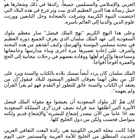
العربي والإسلامي والمسلمين جميعاً، رائدها في ذلك وشعارها هو
حمل رسالة هذا الدين العظيم الذي نبت وترعرع في هذه البلاد التي
احتضنت النبوة الكريمة وشرفت بالصحابة وجل التابعين وورثت
علوم الدين والدنيا إلى العالم بأسره.
وعلى هذا النهج الكريم "نهج الملك فيصل" سار معظم ملوك
السعودية إلى عهد الملك سلمان الذي يعرف الجميع دوره العظيم
في محنة مسلمي البوسنة والهرسك وكيف أنقذهم من هذه المحنة
وأشرف على إعادة تعميرها مرة أخرى وبناء مدارسها وجامعاتها
ومساجدها وإكرام أهلها ووفادة بعضهم في رحلات مجانية إلى الحج
والعمرة أفوجاً أفواجاً.
الملك سلمان كان يردد أيضاً تمسك بلاده بالكتاب والسنة ويرد على
كل من يظن أنهما يعوقان التطور المنشود للبلاد فيقول"إن من
يعتقد أن الكتاب والسنة عائق للتطور أو التقدم فهو لم يقرأ القرآن
ولم يفهمه".
كان همَّ كل ملوك السعودية أن يعيشوا مع مقولة الملك فيصل
الأثيرة التي أطلقها منذ قرابة نصف قرن"أرى المملكة السعودية
بعد 50 عاماً من الآن مصدر إشعاع للبشرية"والإشعاع قديم ولكنه
متواصل فحسب ولكن من دول الخليج كلها.
فإذا كانت مجلة العربي الكويتية هي رائدة البعث الثقافي العربي
الحديث المنطلق من الخليج للأمة العربية والمستمر حتى اليوم