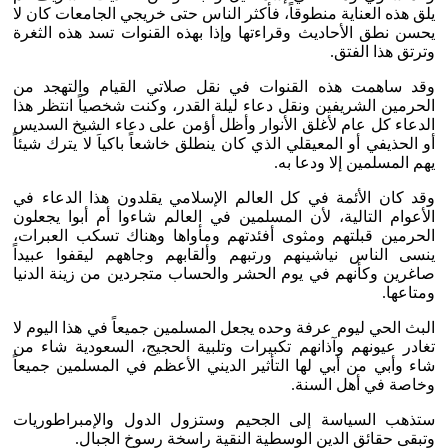
يلق هذه العناية منطوقاً، فأكثر الناس حتى خريجي الجامعات كان لا
يحسن نطق الأحاديث وقراءتها وإذا بهذه القنوات تسد هذه الثغرة
وترتق هذا الفتق.
وقد ساهمت هذه القنوات في نقل صلاتي القيام والتهجد من
الحرمين الشريفين ونقل دعاء ليلة القدر، وكنت شخصياً انتظر هذا
الدعاء كل عام لأغلق الأنوار وأظل أؤمن على دعاء الشيخ السديس
أو الحذيفي أو المعيقلي الذي كان ينطلق خاشعاً باكياَ لا يترك شيئاً
يهم المسلمين إلا ودعا به.
وقد كان الأئمة في كل العالم الإسلامي يقلدون هذا الدعاء في
الأعوام التالية، لأن المسلمين في العالم شاءوا أم أبوا يجعلون
الحرمين قبلتهم ومثوى أفئدتهم ومأواها وهناك تسكب العبرات،
ينسى الناس نياشينهم ورتبهم وألقابهم وجاههم ليقفوا عبيداً
صاغرين وكأنهم في يوم الحشر والحساب متجردين من زينة الدنيا
ومتاعها.
البث الحي ليوم عرفة وحده يجعل المسلمين جميعاً في هذا اليوم لا
تغادر عيونهم وآذانهم تكبيرات وتلبية الحجيج، السعودية شاء من
شاء وأبي من أبي لها التأثير الديني الأعظم في المسلمين جميعاً
وخاصة في أهل السنة.
ستذهب السياسة إلى الجحيم وستزول الدول والإمبراطوريات
وتبقى حقائق الدين الوسطية النقية راسخة رسوخ الجبال.