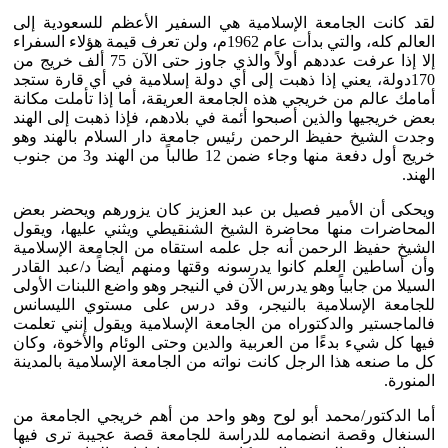
لقد كانت الجامعة الإسلامية هي السفير الأعظم للسعودية إلى
العالم كله، والتي بدأت عام 1962م، ولن تعرف قيمة هؤلاء السفراء
إلا إذا عرفت عددهم أولاً والذي جاوز حتى الآن 75 ألف خريج من
170دولة، يعني إذا ذهبت إلى أي دولة إسلامية في أي قارة ستجد
أمامك عالم من خريجي هذه الجامعة العريقة، أما إذا تأملت مكانة
بعض خريجيها والذين أصبحوا أئمة في بلادهم، فإذا ذهبت إلى الهند
وجدت الشيخ حفيظ الرحمن رئيس جامعة دار السلام بالهند وهو
خريج أول دفعة منها وجاء ضمن 12 طالباً من الهند و3 من جنوب
الهند.
ويحكى أن الأمير فصيل بن عبد العزيز كان يزورهم ويحضر بعض
المحاضرات منها محاضرة الشيخ الشنقيطي ويثني عليها، ويقول
الشيخ حفيظ الرحمن أنه جل علمه استقاه من الجامعة الإسلامية
وأن أساطين العلم كانوا يدرسونه وقتها ومنهم أيضاً د/عبد القادر
السيلا من جابياً وهو يدرس الآن في النيجر وهو واضع اللبنات الأولى
للجامعة الإسلامية بالنيجر، وقد درس على مستوي الليسانس
فالماجستير والدكتوراه من الجامعة الإسلامية ويقول إنني تعلمت
فيها كل شيء بدءًا من العربية والدين وحتى الوئام والأخوة، وكان
كل ما صنعه هذا الرجل كانت نواته من الجامعة الإسلامية بالمدينة
المنورة.
أما الدكتور/محمد أبو لوح وهو واحد من أهم خريجي الجامعة من
السنغال وقصة انضمامه للدراسة للجامعة قصة عجيبة ترى فيها