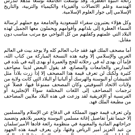
رائحة النبوة العطرة، وقد توسعت الجامعة توسعاً مذهلاً لتدرس
الهندسة وعلم الاتصالات والفيزياء والكيمياء والتربية، والتاريخ
الإسلامي إلى جوار العلوم الإسلامية.
وكل هؤلاء يعتبرون سفراء للسعودية والجامعة مع حملهم لرسالة
السماء العطرة إلى بلدانهم وأقوامهم ويحملون معها الجميل لهذه
البلاد التي علمتهم وكفلتهم من كل النواحي مع مرتب مناسب دون
مقابل.
أما مصحف الملك فهد فقد جاب العالم كله ولا يوجد بيت في العالم
العربي والإسلامي إلا وفيه هذه النسخة المباركة من كتاب الله،
فإما أن يهدى له في رحلاته للحج والعمرة أو يهدى إليه في بلده في
المدارس والجامعات والمصانع، قد يقول البعض لدينا مصاحف
كثيرة ولكنك لن تعرف قيمة هذا المصحف إلا إذا زرت بلاداً مثل
الشيشان أو البوسنة والهرسك أو ألبانيا أو البلاد التي كانت ولاية من
ولايات الاتحاد السوفيتي وكان المصحف ممنوعاً فيها، فضلاً عن
ترجمات المصاحف إلى اللغات المختلفة سواءً الإنجليزية أو
الفرنسية أو الإفريقية لقد وزعت في هذه البلاد ملايين المصاحف
من مطبعة الملك فهد.
ولن تعرف قيمة جهود المملكة في الدفاع عن الإسلام والمسلمين
إلا حينما تقرأ تفاصيل إغاثة مسلمي البوسنة وتعمير بلادهم وتضميد
جراحاتهم المادية والمعنوية في منظومة رائعة قادها الأمير/سلمان
بن عبد العزيز أمير الرياض وقتها، ولن يعرف قيمة هذه الجهود