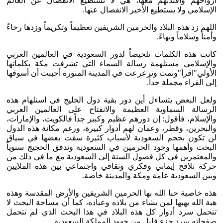
أرواحهم وأفئدتهم معها، هي لا تستطيع الانفصال عن العالم
الإسلامي ولا يستطيع الأخير الانفصال عنها.
اللهم زد هذه البلاد والحرمين الشريفين تعظيماً وتكريماً وزدها رخاءً
وأمناً وسلاماً وبهاءً.
كانت هذه الكلمات تلخيصاً لدور السعودية في العالمين العربي
والإسلامي مستلهمة رسالة السماء التي تشرفت مكة بكلماتها
الأولي"اقرأ"ونمت وترعرعت في المدينة المنورة أحببت أن أسوقها
إلى القراء مجملة جداً.
ولعل البعض يتساءل أين دور بقية دول الخليج في استلهام هذه
الرسالة السماوية العظيمة والانفتاح على العالمين العربي
والإسلام، فأقول: إن دورهم عظيم وكبير جداً فالكويت، والإمارات،
والبحرين، وقطر، وعمان لهم أدوار كبيرة، ورغم مكانة هذه الدول
لن تكون بحجم السعودية لأسباب كثيرة سقت بعضها في سياق
البحث وأهمها وجود الحرمين في السعودية وتدفق الحجيج سنوياً
والمعتمرين في كل فصول السنة إلى السعودية مع ما في ذلك من
حركة تلاقح إيماني وفكري وثقافي واجتماعي بين هذه الملايين
وبين السعودية عامة ومكة والمدينة خاصة.
هذه خاصية حبا الله بها الحرمين الشريفين والأرض المقدسة وهذه
هبة الله يهبها لمن يشاء من بلاده وعباده، كما أن مساحة البحث لا
تتحمل سرد أدوار كل هذه البلاد في هذا البحث الذي لم تتحمل
صفحاته سرد جزء قليل من جهود المملكة السعودية.