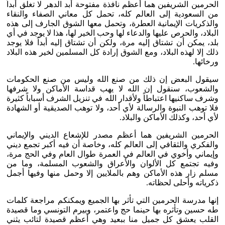
الحرمين الشريفين هما أعظم نافذة مفتوحة أبد الدهر لا تغلق أبداً
من السعودية إلى العالم كله، تحمل كل معاني الصفاء والنقاء
والذكريات الإيمانية العطرة، وتحمل معها الشوق الجارف إلى هذه
البلاد، والحرص عليها والدعاء لها وحب الخير لها، هذا لا يوجد في أي
بلد، يمكن أن تشتاق إليه مرة، ولكن أن تشتاق إليه أبداً فلا يوجد
ذلك إلا لهذه البلاد، ومع الشوق إرادة كل المسلمين لخير هذه البلاد
ورخائها.
سيقول البعض إن ذلك من صنع الله وليس من صنع الحكومات
والشعوب، سنقول إن الله لا يهب قداسة الأماكن ولا شرفها
وشرف ساكنيها اعتباطاً ولأقدار الله في تنزيل الشرف أسباباً كثيرة
فلا توهب النبوة والرسالة لأي أحد، ولا توهب الصديقية أو الشهادة
لأي أحد، وكذلك الأماكن والبلاد.
الحرمين الشريفين هما أعظم مصدر للإشعاع الديني والإيماني
والفكري والثقافي إلى العالم كله، وخاصة أن فيه أكبر تجمع ديني
وإيماني وأخوي في العالم في العمرة طوال العام وفي الحج مرة،
وفيه تجتمع كل الألوان والأعراق والشعوب المسلمة، وما من
مسلم زار هذه الأماكن وهم بالملايين إلا وحمل منها وفيها أجمل
ذكرياته وأحلى لحظاته.
إنها مدرسة الحرمين التي تأثر بها الجميع ويمكنكم مراجعة كلمات
طه حسين وتأثره بها حينما حج واعتمر، وبيرم التونسي وما قصيدة
القلب يعشق كل جميل منا ببعيد وهي أعظم قصيدة لتائب يثني