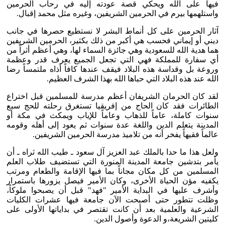
فيها على الله ويحكي قصة عودته إليه في رحاب الحرمين
واستلهمها بيرم في الحرمين الشريفين، وغيره مثل محمد إقبال.
آثار الحرمين على كل أنماط البشر لا نستطيع حصرها في جانب
ديني أو إيماني فحسب هي أكبر من ذلك بكثير، الحرمين الشريفين
هما هدية الله للسعودية وهي جائزة السماء لها، وهي أعظم أثراً من
أي سفارة للمملكة فهي التي تجعل الجميع يعرف قدر وعظمة
وروعة بل وقداسة هذه البلاد فيقف عندها كافاً أذاه ملتمساً رضا
الله عند هذه البلاد التي حباها الله بهذا الشرف العظيم.
لقد كان الحرمان الشريفان أعظم مدرسة للمسلمين قبل اختراع
الطائرات فقد كان الحاج من إفريقيا تستغرق رحلته للحج سبع
سنوات كاملة، عاماً للذهاب وعاماً للإياب ويمكث في مكة أو
المدينة يتعلم الدين واللغة عدة سنوات ثم يعود إلى أهله وقومه
عالماً فقيهاً يفخر أنه من تلاميذ مدرسة الحرمين الشريفين.
ولعل هذا ما حدا بالملك عبد العزيز آل سعود ـ طيب الله ثراه ـ أن
يأمر بتدشين جامعة المدينة المنورة التي تستضيف طلاب العلم
المسلمين من كل مكان مجاناً بما فيها الإقامة والطعام ومرتب
يكفيه مؤن الحياة الأخرى، وكان الأمير فيصل يزورها باستمرار
وأشرف عليها في البداية الأمير "فهد" قبل أن يصبحوا ملوكاً،
وظلت تتطور حتى أصبحت الآن جامعة فيها عشرات الكليات
الشرعية والعلمية بعد أن كانت تقتصر في بداياتها الأولى على
كليتين الشريعة،و الدعوة وأصول الدين.