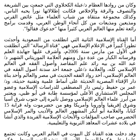
وكان من روادها العظام د/عبلة الكحلاوي التي جمعت بين الشريعة
والتصوف والرقة والإخلاص فكانت إطلالاتها نوراً يحبه الناس،
وكذلك مجموعة منتقاة من شباب العلماء مثل عائض القرني
ومذيعين ومذيعات من كل أنحاء الوطن العربي، وقدمت برامج
رائعة تعلم منها العالم العربي كثيراً منها "خدعوك فقالوا".
أما القناة الإسلامية الثانية التي انطلقت من السعودية وأحدثت
تطوراً كبيراً في الإعلام الإسلامي فهي "قناة الرسالة" التي انطلقت
في الأول من مارس سنة 2006م، وأشرف عليها جهابذة العلم
وفرسانه الكبار من عدة دول ومنهم العلامة الموريتاني الشهير د/
عبد الله بن بيه رائد علم المقاصد وأصول الفقه في العالم
الإسلامي كله، والعلامة د/علي جمعة أحد سدنة أصول الفقه في
العالم الإسلامي، أحد رواد الفقه الحديث في مصر والعالم وأحد بناة
دار الإفتاء المصرية الحديثة على أنماط علمية وتقنية حديثة، ود/
عمر بن حفيظ رئيس دار المصطفى للدراسات الإسلامية وعضو
المجلس الاستشاري الأعلى لمؤسسة طابة في أبو ظبي، ويعتبر
من أبرز علماء العالم الإسلامي ووصل تأثيره إلى جنوب شرق آسيا
وشرق إفريقيا وأوروبا وأمريكا وهو من حضرموت وله قرابة 15
كتاباً، والعلامة أبو أبكر المشهور العالم والأديب والمر الإسلامي
الحضرمي صاحب المؤلفات والأبحاث الإسلامية الفريدة والذي أنشأ
في بلاده عشرات المعاهد التربوية والتعليمية.
وقد دخلت هذه القناة كل البيوت في العالم العربي وكانت تجتمع
عليها وعلى فكرها الوسطي الأسر التي تنشد التدين الوسطي، فكم