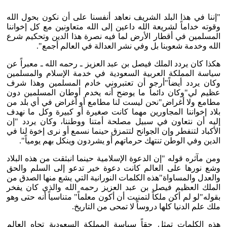
"إننا في هذا البلد الشريف نعاهد أنفسنا على أن نكون بحول الله
وقوته خداماً لشريعة الله داعين إلى الله متعاونين مع كل إخواننا
المسلمين في أقطار الأرض لما فيه نصرة هذا الدين وتحكيم شرع
الله وخدمة شعوبنا بل وفي نشر العدالة في العالم أجمع".
هكذا كان يردد الملك فيصل بن عبد العزيز ـ رحمه الله ـ معبراً عن
سياسة المملكة العربية السعودية في خدمة الإسلام والمسلمين
وكان يردد أيضاً"أرجو أن تعتبروني خادم المسلمين وهذا شرف
عظيم لي"وكان دائماً ما يوضح أنه يخدم أوطان المسلمين دون
مطامع ولا أغراض"نحن ليست لنا مطامع أو أغراض في أي بلد من
بلاد إخواننا المجاورين مهما كانت صغيرة أو كبيرة وكل ما نهدف
إليه أن نتعاون في سبيل مصلحة أمتنا ووطننا، وكان يردد "إن
الأكباد لتنفطر وإن الجوانح لتتمزق حينما نسمع أو نرى إخوة لنا في
الدين وفي الوطن تنتهك حرماتهم أو يشردون وينكل بهم يومياً".
ومن مآثره قوله "إن الدعوة الإسلامية حينما انبثقت من هذه البلاد
وشع نورها على العالم كانت دعوة خير تدعو إلى السلم والحق
والعدل والمساواة"هذه الكلمات النورانية التي يشع منها الصدق من
الملك العظيم فيصل بن عبد العزيز رحمه الله والذي كان يفخر
بقوله"لو لم أكن ملكاً لتمنيت أن أكون معلماً" متناسياً أنه حتى وهو
ملك علم الدنيا كلها دروساً لا تمحى من التاريخ.
هذه الكلمات تمثل حقاً سياسة المملكة السعودية تجاه العالم