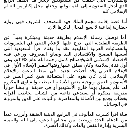
والمليارات التي جمعت من السعوديين لإنجاز هذا الملف الرائع
الذي أدخل السعودية إلى القمة وقتها وجعلها محل إكبار من العالم
الإسلامي كله.
أما قصة إقامة مجمع الملك فهد للمصحف الشريف فهي رواية
حضارية إبداعية لا يسع المجال لذكرها الآن.
أما توصيل رسالة الإسلام بطريقة حديثة ومبتكرة بعيداً عن
الطريقة التقليدية التي درج عليها الإعلام الديني في التلفزيونات
والفضائيات العربية التقليدية فقد بدأ بقناة اقرأ السعودية التي
أسسها المصلح والاقتصادي الفذ وصانع المعروف وراعي فقه
الاقتصاد الإسلامي الشيخ/صالح كامل رحمه الله عام 1998م، وهي
أول قناة إسلامية وكان يطلق عليها وقتها"سفير الإسلام الأول في
الإعلام العربي"وقد أحدثت تجديداً في نمط الدعوة والإعلام
الإسلامي الذي كان يقوم على استضافة شيخ كبير السن في
الأستوديو العتيق وتوجيه بعض الأسئلة النمطية والفتاوى المكررة
له، فلم يسجل يوماً خارج الأستوديو أو في حديقة أو ينشأ حواراً
بطريقة مبتكرة أو يستدعي داعية من الشباب يخاطب أقرانه
بخطاب يجمع بين الأصالة والمعاصرة، والثبات على الدين والمرونة
في الوسائل.
قناة اقرأ كسرت المألوف في البرامج الدينية العتيقة وأبرزت عدداً
من الدعاة الجدد وربطت بين مجالي الدعوة إلى الله والتنمية
البشرية وإدارة النفس والذات وكذلك الأسرة.