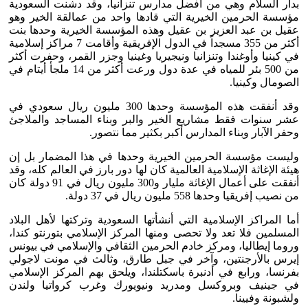
بدار السلام وهي من أفضل مدارس تنزانياً، وقد دشنت السعودية
مؤسسة الحرمين الخيرية التي قادها واحد من عمالقة الخير وهو
عقيل بن عبد العزيز بن عقيل وهذه المؤسسة الخيرية وحدها بنت
أكثر من 355 مسجداً في الدول الإفريقية وأقامت 7 مراكز إسلامية
في كينيا وأوغندا وتنزانيا ونيجيريا وغينيا وجزر القمر، وحفرت أكثر
من 500 بئر للمياه في عدة دول ورعت أكثر من 14 ملجأ أيتام في
الصومال وكينيا.
وقد أنفقت هذه المؤسسة وحدها 300 مليون ريال سعودي في
عشر سنوات فقط مشاريع الخير والبر وبناء المساجد والملاجئ
وحفر الآبار وبناء المدارس أكبر بكثير مما نتصور.
وليست مؤسسة الحرمين الخيرية وحدها في هذا المضمار بل إن
هيئة الإغاثة الإسلامية العالمية كان لها دور بارز في العالم كله، وقد
أنفقت على أعمال الإغاثة مليار و300 مليون ريال في 91 دولة كان
من نصيب إفريقيا وحدها 558 مليون ريال في 37 دولة.
أما المراكز الإسلامية التي أنشأتها السعودية وتركتها لأهل البلاد
المسلمين فلا تعد ولا تحصى ومنها المركز الإسلامي بتورنتو كندا،
وروما إيطاليا، ومركز خادم الحرمين الثقافي والإسلامي في بيونس
إيرس بالأرجنتين، وآخر في جبل طارق، وثالث في مونت لاجولي
بفرنسا، ورابع في أدنبرة باسكتلندا، ويلحق بهم المركز الإسلامي
في جينيف وبروكسل ومدريد ونيويورك وغرب كرواتيا ولندن
ولشبونة وفيينا.