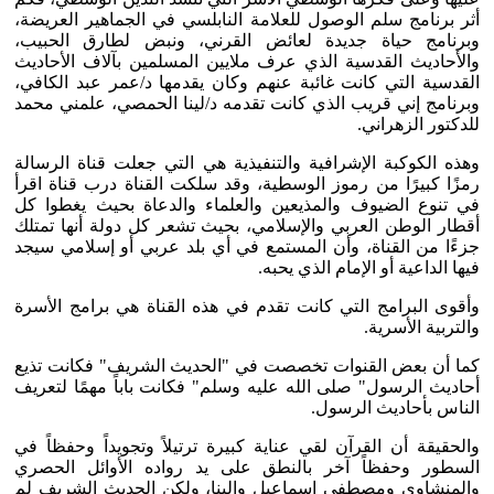
أثر برنامج سلم الوصول للعلامة النابلسي في الجماهير العريضة،
وبرنامج حياة جديدة لعائض القرني، ونبض لطارق الحبيب،
والأحاديث القدسية الذي عرف ملايين المسلمين بآلاف الأحاديث
القدسية التي كانت غائبة عنهم وكان يقدمها د/عمر عبد الكافي،
وبرنامج إني قريب الذي كانت تقدمه د/لينا الحمصي، علمني محمد
للدكتور الزهراني.
وهذه الكوكبة الإشرافية والتنفيذية هي التي جعلت قناة الرسالة
رمزًا كبيرًا من رموز الوسطية، وقد سلكت القناة درب قناة اقرأ
في تنوع الضيوف والمذيعين والعلماء والدعاة بحيث يغطوا كل
أقطار الوطن العربي والإسلامي، بحيث تشعر كل دولة أنها تمتلك
جزءًا من القناة، وأن المستمع في أي بلد عربي أو إسلامي سيجد
فيها الداعية أو الإمام الذي يحبه.
وأقوى البرامج التي كانت تقدم في هذه القناة هي برامج الأسرة
والتربية الأسرية.
كما أن بعض القنوات تخصصت في "الحديث الشريف" فكانت تذيع
أحاديث الرسول" صلى الله عليه وسلم" فكانت باباً مهمًا لتعريف
الناس بأحاديث الرسول.
والحقيقة أن القرآن لقي عناية كبيرة ترتيلاً وتجويداً وحفظاً في
السطور وحفظاً آخر بالنطق على يد رواده الأوائل الحصري
والمنشاوي ومصطفي إسماعيل والبنا، ولكن الحديث الشريف لم