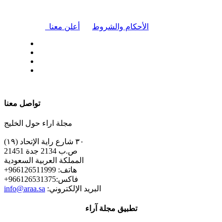
|
الأحكام والشروط
أعلن معنا
| تابعنا على
تواصل معنا
مجلة اراء حول الخليج
٣٠ شارع راية الإتحاد (١٩)
ص.ب 2134 جدة 21451
المملكة العربية السعودية
+هاتف: 966126511999
+فاكس:966126531375
:البريد الإلكتروني
info@araa.sa
تطبيق مجلة آراء