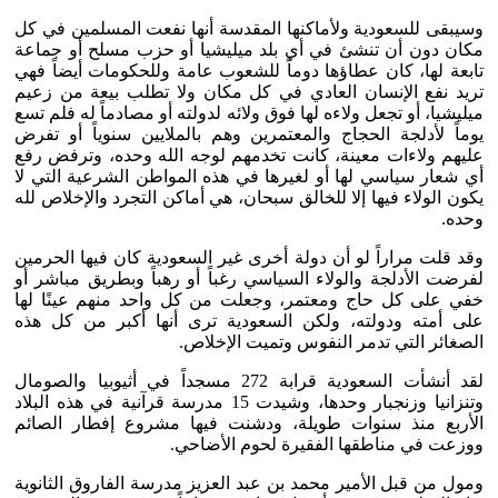
وسيبقى للسعودية ولأماكنها المقدسة أنها نفعت المسلمين في كل
مكان دون أن تنشئ في أي بلد ميليشيا أو حزب مسلح أو جماعة
تابعة لها، كان عطاؤها دوماً للشعوب عامة وللحكومات أيضاً فهي
تريد نفع الإنسان العادي في كل مكان ولا تطلب بيعة من زعيم
ميليشيا، أو تجعل ولاءه لها فوق ولائه لدولته أو مصادماً له فلم تسع
يوماً لأدلجة الحجاج والمعتمرين وهم بالملايين سنوياً أو تفرض
عليهم ولاءات معينة، كانت تخدمهم لوجه الله وحده، وترفض رفع
أي شعار سياسي لها أو لغيرها في هذه المواطن الشرعية التي لا
يكون الولاء فيها إلا للخالق سبحان، هي أماكن التجرد والإخلاص لله
وحده.
وقد قلت مراراً لو أن دولة أخرى غير السعودية كان فيها الحرمين
لفرضت الأدلجة والولاء السياسي رغباً أو رهباً وبطريق مباشر أو
خفي على كل حاج ومعتمر، وجعلت من كل واحد منهم عينًا لها
على أمته ودولته، ولكن السعودية ترى أنها أكبر من كل هذه
الصغائر التي تدمر النفوس وتميت الإخلاص.
لقد أنشأت السعودية قرابة 272 مسجداً في أثيوبيا والصومال
وتنزانيا وزنجبار وحدها، وشيدت 15 مدرسة قرآنية في هذه البلاد
الأربع منذ سنوات طويلة، ودشنت فيها مشروع إفطار الصائم
ووزعت في مناطقها الفقيرة لحوم الأضاحي.
ومول من قبل الأمير محمد بن عبد العزيز مدرسة الفاروق الثانوية