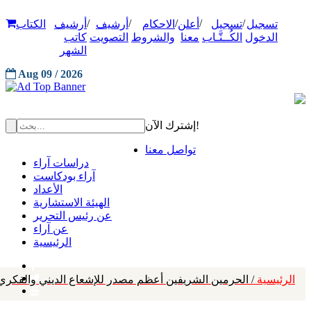
/
/
/
/
/
تسجيل
تسجيل
أعلن
الاحكام
أرشيف
أرشيف
الكتاب
الدخول
الكُــتَّـاب
معنا
والشروط
التصويت
كاتب
الشهر
Aug 09 / 2026
إشترك الآن!
تواصل معنا
دراسات آراء
آراء بودكاست
الأعداد
الهيئة الاستشارية
عن رئيس التحرير
عن آراء
الرئيسية
الرئيسية
/ الحرمين الشريفين أعظم مصدر للإشعاع الديني والفكري و