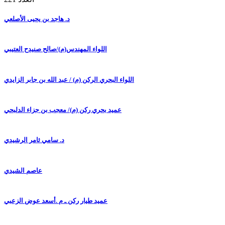
د. هاجد بن يحيى الأصلعي
اللواء المهندس(م)/صالح صنيدح العتيبي
اللواء البحري الركن (م) / عبد الله بن جابر الزايدي
عميد بحري ركن (م)/ معجب بن جزاء الدلبحي
د. سامي ثامر الرشيدي
عاصم الشيدي
عميد طيار ركن ـ م .أسعد عوض الزعبي