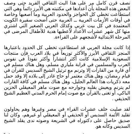
نصف قرن كامل مر على هذا البث الثقافي الفريد حتى وصف
البعض هذه المجلة بأن أعدادها في مكتبته هي الأبرز دائماً وهي التي
استطاعت تخطي كل الحواجز والحدود العربية وما أصعبها وخاصة
في أوقات الأزمات العربية ــ العربية حتى أضحت سفيرة الكويت
المعتمدة في كل بيت عربي وكذلك العربي الصغير التي اشتري
منها كل شهر عشرات الأعداد لأعطيها هدية للأطفال المرضى في
المرحلة الابتدائية لأشجعهم على القراءة.
إذا كانت مجلة العربي قد استطاعت تخطى كل الحدود باعتبارها
المنجز الثقافي الأبرز والأكثر توزيعاً في بلاد العرب فإن منتجات
السعودية الإسلامية كانت أكثر انتشاراً وأكثر نفوذاً في نفوس
العرب والمسلمين في قرابة ملياري مسلم، وهل هناك مسلم في
أي قارة من القارات إلا وترنم مع ترتيل الشيخ السديس للقرآن في
قيام رمضان، وهل هناك معتمر أو حاج غادر إلى بلاده إلا وقد حمل
معه ذكريات هذا العالم الجليل، وهل هناك مسلم في كافة القارات
لم يترنم ويعيش بقلبه وجوارحه مع صوت ماهر المعيقلي الحزين
الباكي، أو تغنى بالقرآن مع صوت إمام الحرم المدني العظيم الشيخ
الحذيفي .
لقد صليت خلف عشرات القراء في مصر وغيرها وهم يحاولون
تقليد الأئمة السديس أو الحذيفي أو المعيقلي أو غيرهم، وكان لنا
صديق حاصل على دكتوراه في الشريعة وصوته ندى يقلد الشيخ
السديس وكأنه هو.