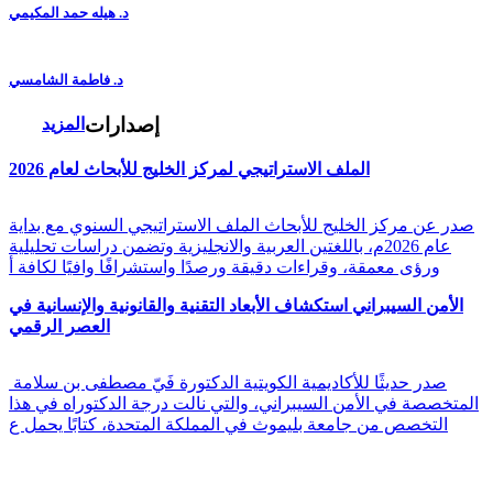
د. هيله حمد المكيمي
د. فاطمة الشامسي
إصدارات
المزيد
الملف الاستراتيجي لمركز الخليج للأبحاث لعام 2026
صدر عن مركز الخليج للأبحاث الملف الاستراتيجي السنوي مع بداية
عام 2026م، باللغتين العربية والانجليزية وتضمن دراسات تحليلية
ورؤى معمقة، وقراءات دقيقة ورصدًا واستشرافًا وافيًا لكافة أ
الأمن السيبراني استكشاف الأبعاد التقنية والقانونية والإنسانية في
العصر الرقمي
صدر حديثًا للأكاديمية الكويتية الدكتورة فَيّ مصطفى بن سلامة
المتخصصة في الأمن السيبراني، والتي نالت درجة الدكتوراه في هذا
التخصص من جامعة بليموث في المملكة المتحدة، كتابًا يحمل ع