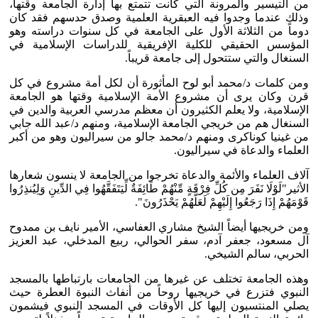
من التيسير والمرونة التي كانت تتمتع بها إدارة الجامعة وقتها،
وذلك عندما وجدوا فيه العبقرية العلمية وصدق حدسهم فقد كان
دوماً من الثلاثة الأول على الجامعة في كل سنوات دراسته وهو
المؤسس الحقيقي للكلية الإفريقية للدراسات الإسلامية في
السنغال والتي ستتحول إلى جامعة قريباً.
ومن كلمات د/محمد أبو لوح المأثورة أن لكل أمة مشروع في كل
قرن وكان يرى أن مشروع الأمة الإسلامية وقتها هو الجامعة
الإسلامية، ولا يعلم الكثيرون أن معظم مدرسي العربية والدين في
السنغال هم من خريجي الجامعة الإسلامية، ومنهم د/عبد الله جابي
من غينيا كوناكرى ومنهم د/محمد جالو من سيراليون وهو من أكبر
العلماء والدعاة في سيراليون.
آلاف العلماء والأئمة والدعاة تخرجوا من الجامعة لا ينسون شعارها
الأثير"لَوْلَا نَفَرَ مِن كُلِّ فِرْقَةٍ مِّنْهُمْ طَائِفَةٌ لِّيَتَفَقَّهُوا فِي الدِّينِ وَلِيُنذِرُوا
قَوْمَهُمْ إِذَا رَجَعُوا إِلَيْهِمْ لَعَلَّهُمْ يَحْذَرُونَ".
ومن خريجيها أيضاً الشيخ مشاري العفاسي، الأمير نايف بن ممدوح
آل مسعود، جعفر آدم، سفر الحوالي، ربيع المدخلي، عبد العزيز
الحربي، سالم الشيخي.
وهذه الجامعة تختلف عن غيرها من الجامعات بارتباطها بالمسجد
النبوي فتزرع في خريجيها روحاً من أنفاث النبوة العطرة حيث
يصلي المنتسبون إليها كل الأوقات في المسجد النبوي فيشمون