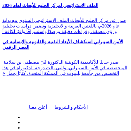
الملف الاستراتيجي لمركز الخليج للأبحاث لعام 2026
صدر عن مركز الخليج للأبحاث الملف الاستراتيجي السنوي مع بداية
عام 2026م، باللغتين العربية والانجليزية وتضمن دراسات تحليلية
ورؤى معمقة، وقراءات دقيقة ورصدًا واستشرافًا وافيًا لكافة أ
الأمن السيبراني استكشاف الأبعاد التقنية والقانونية والإنسانية في
العصر الرقمي
صدر حديثًا للأكاديمية الكويتية الدكتورة فَيّ مصطفى بن سلامة
المتخصصة في الأمن السيبراني، والتي نالت درجة الدكتوراه في هذا
التخصص من جامعة بليموث في المملكة المتحدة، كتابًا يحمل ع
|
الأحكام والشروط
أعلن معنا