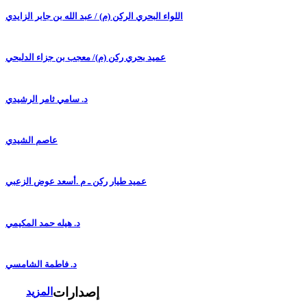
اللواء البحري الركن (م) / عبد الله بن جابر الزايدي
عميد بحري ركن (م)/ معجب بن جزاء الدلبحي
د. سامي ثامر الرشيدي
عاصم الشيدي
عميد طيار ركن ـ م .أسعد عوض الزعبي
د. هيله حمد المكيمي
د. فاطمة الشامسي
إصدارات
المزيد