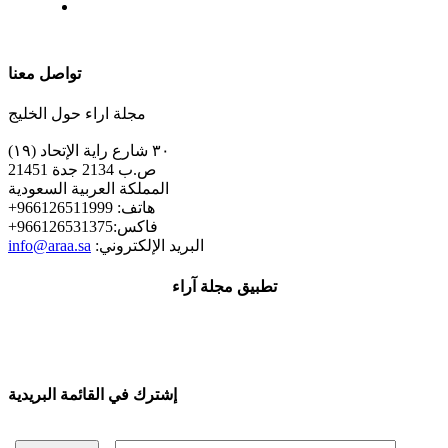
| تابعنا على
تواصل معنا
مجلة اراء حول الخليج
٣٠ شارع راية الإتحاد (١٩)
ص.ب 2134 جدة 21451
المملكة العربية السعودية
+هاتف: 966126511999
+فاكس:966126531375
:البريد الإلكتروني
info@araa.sa
تطبيق مجلة آراء
إشترك في القائمة البريدية