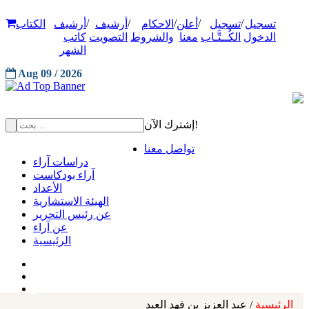
/
/
/
/
/
تسجيل
تسجيل
أعلن
الاحكام
أرشيف
أرشيف
الكتاب
الدخول
الكُــتَّـاب
معنا
والشروط
التصويت
كاتب
الشهر
Aug 09 / 2026
إشترك الآن!
تواصل معنا
دراسات آراء
آراء بودكاست
الأعداد
الهيئة الاستشارية
عن رئيس التحرير
عن آراء
الرئيسية
الرئيسية
/ عبد العزيز بن فهد العيد