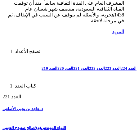
المشرف العام على القناة الثقافية سابقاً منذ أن توقفت
القناة الثقافية السعودية، منتصف شهر شعبان عام
1438هجرية، والأسئلة لم تتوقف عن السبب في الإيقاف، ثم
في مرحلة لاحقة...
المزيد
تصفح الأعداد
العدد 224
العدد 223
العدد 222
العدد 221
العدد 220
العدد 219
كتاب العدد
العدد 221
د. هاجد بن يحيى الأصلعي
اللواء المهندس(م)/صالح صنيدح العتيبي