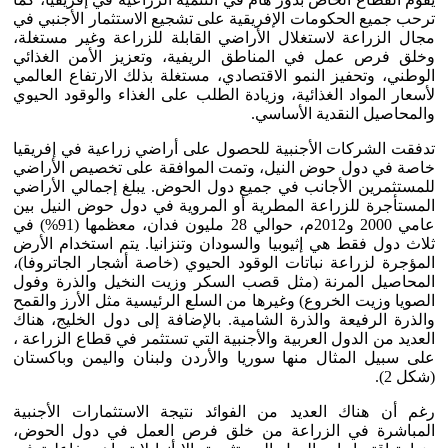
ترحب جميع الحكومات الإفريقية على تشجيع الاستثمار الأجنبي في
مجال الزراعة لاستغلال الأراضي القابلة للزراعة وغير مستغلة،
وخلق فرص عمل في المناطق الريفية، وتعزيز الأمن الغذائي
الوطني، وتحفيز النمو الاقتصادي، مستغلة بذلك الارتفاع العالمي
لأسعار المواد الغذائية، وزيادة الطلب على الغذاء والوقود الحيوي
والمحاصيل النقدية الأساسي.
تدفقت الشركات الأجنبية للحصول على أراضي زراعية في إفريقيا
خاصة في دول حوض النيل، وتمت الموافقة على تخصيص الأراضي
للمستثمرين الأجانب في جميع دول الحوض. يبلغ إجمالي الأراضي
المستأجرة للزراعة المطرية أو المروية في دول حوض النيل بين
عامي 2000 و2012م، حوالي 28 مليون فدان، معظمها (91%) في
ثلاث دول فقط هي إثيوبيا والسودان وتنزانيا. يتم استخدام الأرض
المؤجرة لزراعة نباتات الوقود الحيوي (خاصة أشجار الجاتروفا)،
المحاصيل المرنة (مثل قصب السكر وزيت النخيل والذرة وفول
الصويا وزيت الخروع) وغيرها من السلع الرئيسية مثل الأرز والقمح
والذرة الرفيعة والذرة الشامية. بالإضافة إلى دول الخليج، هناك
العديد من الدول العربية والأجنبية التي تستثمر في قطاع الزراعة ،
على سبيل المثال منها سوريا والأردن ولبنان واليمن وباكستان
(شكل 2).
رغم أن هناك العديد من الفوائد نتيجة الاستثمارات الأجنبية
المباشرة في الزراعة من خلق فرص العمل في دول الحوض،