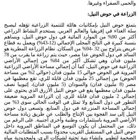
والحمى الصفراء وغيرها.
الزراعة في حوض النيل:
يتمتع حوض النيل بإمكانيات هائلة للتنمية الزراعية تؤهله ليصبح
سلة الغذاء في إفريقيا والعالم العربي. يستخدم النشاط الزراعي
أكثر من 90% من الموارد المائية في دول حوض النيل، ويساهم
بنسبة كبيرة في الناتج المحلى الإجمالي (12-43%) ويعمل به قطاع
عريض يتراوح بين 32 -94% من السكان. نظام الزراعة المطرية هو
السائد في دول الحوض عدا مصر، حيث يتم زراعة ما يقرب من 78
مليون فدان وهي تشكل أكثر من 84% من إجمالي الأراضي
الزراعية في حوض النيل، كما أن إجمالي مساحة الأراضي الزراعية
المروية في الحوض حوالي 15 مليون فدان (حوالي 2% من مساحة
الحوض) من إجمالي 25 مليون فدان قابلة للري، تقع معظمها في
مصر (8 مليون فدان) والسودان (5 مليون فدان)، إثيوبيا نصف
مليون فدان معظمها يقع في حوض النيل الأزرق الذي يحتوي على
إجمالي 2 مليون فدان قابلة للري. إن الزراعة المروية ضعيفة
التطور في دول المنابع ولا تمثل في الوقت الحالي سوى 3% من
إجمالي المساحة المنزرعة في دول المنابع. وتسعى دول حوض
النيل إلى سد الفجوة بين الإنتاج والطلب عن طريق زيادة مساحة
الأراضي المروية باستثمارات وطنية وأخرى أجنبية. على الرغم من
ذلك، من المحتمل أن يكون التوسع في المناطق المروية داخل
حوض النيل في المستقبل القريب محدودًا بسبب المتطلبات المالية
الضخمة لتطوير وإنشاء بنية تحتية لشبكات الري، ولمحدودية مياه