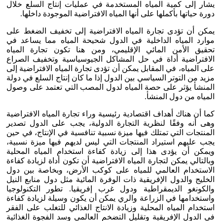
يشار إلى كمية المياه المستخدمة في عمليات إنتاج السلع خلال
دورة حياتها بأكملها على أنها المياه الافتراضية الموجودة داخلها.
يمكن أن تؤدى تجارة المياه الافتراضية إلى تخفيف الضغط على
موارد المياه الداخلية في الدول شحيحة المياه مما يساعد في
تحقيق الأمن المائي الإقليمي، ومن هنا تكون تجارة المياه
الافتراضية أداة في حل المشاكل الجيوسياسية وتخفيف الصراع
على المياه، في المقابل يمكن أن تؤدى تجارة المياه الافتراضية إلى
مزيد من التوتر السياسي بين الدول إذا ما كان إنتاج السلع في دولة
المنشأ يؤثر على حصة المياه لدول المصب التي تعتمد على وصول
المياه من دول المنشأ.
كما أن هناك أهداف اقتصادية رئيسية وراء تجارة المياه الافتراضية
وهى أنه وفقًا لنظرية التجارة الدولية، يجب على الدول تصدير
المنتجات التي تمتلك فيها ميزة نسبية تنافسية في الإنتاج، في حين
يجب عليهم استيراد المنتجات التي ليس لديهم فيها ميزة نسبية،
ويمكن أن يؤدى هذا إلى زيادة كفاءة استخدام المياه المحلية
وبالتالي يمكن لتجارة المياه الافتراضية أن تكون أداة لزيادة كفاءة
الاستخدام العالمي للمياه على كوكب الأرض، وبخاصة بين دول
الخليج والدول الإفريقية ذات الوفرة المائية مثل دول منابع النيل
والكونغو الديمقراطية ودول غرب إفريقيا. تطور التكنولوجيا
واستخدامها في الزراعة والري يمكن أن يكون وسيلة لزيادة كفاءة
استخدام المياه المحلية وزيادة الانتاج الغذائي للتغلب على الفقر
في الدول الإفريقية وتقليل التضخم العالمي وسد الفجوة الغذائية