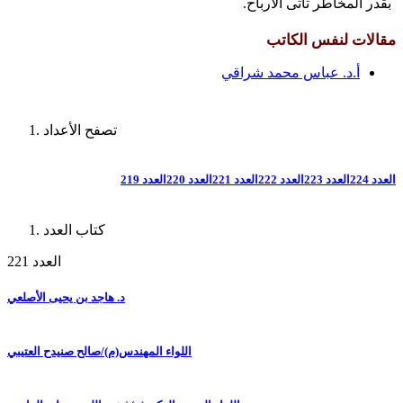
بقدر المخاطر تأتى الأرباح.
مقالات لنفس الكاتب
أ.د. عباس محمد شراقي
تصفح الأعداد
العدد 224
العدد 223
العدد 222
العدد 221
العدد 220
العدد 219
كتاب العدد
العدد 221
د. هاجد بن يحيى الأصلعي
اللواء المهندس(م)/صالح صنيدح العتيبي