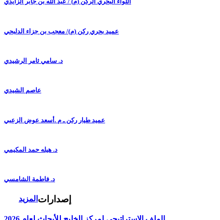
اللواء البحري الركن (م) / عبد الله بن جابر الزايدي
عميد بحري ركن (م)/ معجب بن جزاء الدلبحي
د. سامي ثامر الرشيدي
عاصم الشيدي
عميد طيار ركن ـ م .أسعد عوض الزعبي
د. هيله حمد المكيمي
د. فاطمة الشامسي
إصدارات
المزيد
الملف الاستراتيجي لمركز الخليج للأبحاث لعام 2026