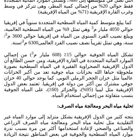
التي تصل في متوسطها إلى 80%، وتشكل الموارد المائية المتجددة
فقط حوالي 20% من إجمالي كمية المطر، وهى تتركز في وسط
وغرب القارة الإفريقية (71% من المياه الإفريقية)
كما يبلغ متوسط كمية المياه السطحية المتجددة سنوياً في إفريقيا
3
حوالي 4050 مليار م
وهي تمثل 9% من المياه السطحية العالمية،
3
ويبلغ نصيب الفرد السنوي من المياه في إفريقيا حوالي 3600 م
/
3
سنة، وهي تمثل تقريباً نصف نصيب الفرد العالمى6300 م
/سنة.
3
تشكل المياه الجوفية حوالي 15٪ (608 مليار م
) من إجمالي
الموارد المائية المتجددة في القارة الإفريقية، ومن حسن الطالع أن
الدول الإفريقية الصحراوية الفقيرة في المياه السطحية بصورة
ملحوظة حباها الله بخزانات مياه جوفية تعد من أكبر الخزانات
عالمياً مثل خزان الحجر الرملي النوبي. كما يوجد حوالي 40 خزان
جوفي مشترك بين أكثر من دولة في إفريقيا. تعتمد بعض الدول
الإفريقية مثل ليبيا (95%)، والجزائر (60٪)، على المياه الجوفية
بنسب متفاوتة من إجمالي استخدام المياه.
تحلية مياه البحر ومعالجة مياه الصرف:
يتجه كثير من الدول الإفريقية بشكل متزايد إلى موارد المياه غير
التقليدية مثل تحلية مياه البحر ومعالجة مياه الصرف الزراعي
والصناعي والصحي لإعادة استخدامها أكثر من مرة بسبب ندرة
موارد المياه السطحية والجوفية في بعض المناطق نتيجة الزيادة