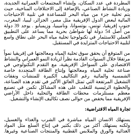
المطردة في عدد السكان، وإنشاء المجتمعات العمرانية الجديدة،
وزيادة النشاط الصناعي، بالإضافة إلى الاختلافات المناخية، حيث
يتم تحلية جزء من مياه البحر للمساعدة في تلبية الاحتياجات
المائية لبعض الدول الإفريقية مثل مصر، الجزائر، ليبيا، المغرب،
جنوب إفريقيا، تونس، بوتسوانا، وناميبيا، وزيمبابو . يوجد 39 دولة
من أصل 54 دولة لها شواطئ بحرية مما يساعد على التطبيق
العملي للاستثمار في تكنولوجيا تحلية مياه البحر على نطاق واسع
لتلبية الاحتياجات المتزايدة في المستقبل.
من المتوقع أن يحقق سوق تحلية المياه ومعالجتها في إفريقيا نمواً
مرتفعًا خلال السنوات القادمة نظراً لزيادة النمو العمراني والنشاط
الاقتصادي على السواحل الإفريقية، مع التقدم التكنولوجي في
صناعة تحلية المياه ومعالجتها وإنتاج الطاقة المتجددة خاصة
الشمسية والمائية رغم التكاليف الكبيرة للمنشآت ونفقات
التشغيل المرتفعة التي تمثل العائق الأكبر في تقدم هذه الصناعة،
والخطوة الرئيسية للتغلب على هذه المشاكل تكمن في تصنيع
معظم مستلزمات محطات الطاقة والتحلية داخل الأراضي
الإفريقية مما يخفض من حوالى نصف تكاليف الإنشاء والتشغيل.
تجارة المياه الافتراضية:
يستهلك الانسان المياه مباشرة في الشرب والغذاء والغسيل،
ولكنه يستهلك أكثر من ذلك بكثير في إنتاج السلع مثل المواد
الغذائية والورق والملابس القطنية والمنتجات الصناعية وغيرها.