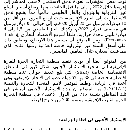
توجد بعض المؤشرات لعودة تدفق الاستثمار الأجنبي المباشر إلى
إفريقيا خلال 2022م، إلى ما قبل الجائحة، منها ارتفاع أسعار السلع
غير البترولية والبترول والغاز الطبيعي عالمياً مما يشجع تدفق
الاستثمارات إلى القارة الإفريقية، حيث ارتفع البترول من أقل من
10 دولارات/برميل في 20 أبريل 2020م، إلى حوالى 95 دولار/برميل
في منتصف فبراير 2022م، وكذلك الغاز الطبيعي من 1,5 إلى 4
دولار/مليون وحدة حرارية، طبقاً لموقع الاقتصاد التجاري (Trading
Economics)، ومن المتوقع أن يستمر هذا الارتفاع، وينطبق ذلك
على أسعار السلع غير البترولية خاصة الغذائية ومنها القمح الذى
تضاعفت أسعاره خلال العامين الماضيين.
من المتوقع أيضاً أن يؤدي تنفيذ منطقة التجارة الحرة للقارة
الإفريقية إلى تشجيع الاستثمار الأجنبي بشكل كبير في المناطق
الاقتصادية الخاصة (SEZs) التي بلغ عددها حوالي 237 منطقة
اقتصادية خاصة في 38 من 55 دولة عضو في الاتحاد الإفريقي، وهي
آخذة في الزيادة، وطبقاً لمؤتمر الأمم المتحدة للتجارة والتنمية
(UNCTAD) من المتوقع أن يزداد الاستثمار الأجنبي المباشر في
تلك المناطق بنسبة 15٪ من الدول الأعضاء في منطقة التجارة
الحرة القارية الإفريقية وبنسبة 30٪ من خارج إفريقيا.
الاستثمار الأجنبي في قطاع الزراعة
:
يقوم القطاع الخاص بدور هام في التنمية الزراعية في إفريقيا، كما