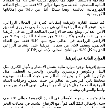
مواردها والاستثمار فيها. كما تحتوي إفريقيا على 9% من الموارد
المائية السطحية العذبة، تنتج منها حوالي 3% فقط من إنتاج الطاقة
الكهرومائية العالمية، وهذا يشكل أقل من 10% من إمكاناتها
الكهرومائية.
كما تمتلك القارة الإفريقية إمكانات كبيرة في المجال الزراعي،
حيث تتوفر التربة الزراعية التي هي مورد طبيعي ضروري لتحقيق
الأمن الغذائي، وتبلغ مساحة الأراضي الصالحة للزراعة في إفريقيا
حوالي 630 مليون هكتار (21% من مساحة القارة)، و25% من
الأراضي الزراعية في العالم، تنتج منها 10% فقط من الغذاء
العالمي، ويعتمد 50% من سكان إفريقيا على النشاط الزراعي
الذي يشكل 30% من الناتج المحلي الإجمالي (GDP).
الموارد المائية في إفريقيا:
تتمتع إفريقيا بوجود موارد مائية تشمل الأمطار والأنهار الكبرى مثل
النيل والكونغو والزمبيزي والنيجر، والبحيرات العظمى مثل
فيكتوريا ثاني أكبر بحيرات العالم من حيث المساحة، وبحيرة
تنجانيقا ثاني أكبر بحيرات العالم من حيث العمق، وخزانات المياه
الجوفية الضخمة مثل خزان الحجر الرملي النوبي الممتد بين مصر
وليبيا والسودان وتشاد.
يبلغ متوسط ​​سقوط الأمطار في القارة الإفريقية حوالي 738 مم/
3
سنة، بإجمالي 22,3 ألف كم
، مع الارتفاع الشديد في معدلات البخر