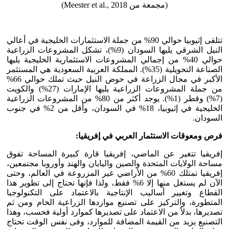
(مجمعة من Meester et al., 2018)
تتلقى إثيوبيا حوالي 90% من جملة الاستثمارات الخليجية في أعالي
النيل الشرقي يليها السودان (9%)، تشكل المشروعات الزراعية
حوالي 40% من إجمالي المشروعات الاستثمارية الخليجية يليها
الصناعة التحويلية (35%). المملكة العربية السعودية هي المستثمر
الأكبر في مجال الزراعة في حوض النيل حيث تملك حوالي 66%
من جملة المشروعات الزراعية يليها الإمارات (27%) والكويت
(7%) وقطر (1%). يوجد أكثر من 80% من المشروعات الزراعية
الخليجية في إثيوبيا، 18% في السودان، وأقل من 2% في جنوب
السودان.
فرص ومعوقات الاستثمار العربي في إفريقيا:
إفريقيا تتغير عن الماضي، إفريقيا قارة كبيرة المساحة تفوق
مساحة الولايات المتحدة والصين واليابان والهند وأوروبا مجتمعين،
إفريقيا تمتلك 60% من الأراضي غير المزروعة في العالم، وحتى
الآن لم يستغل منها إلا 6% فقط، ولذا فإنها تحتاج إلى تطوير هذا
القطاع وتغيير أساليب الإنتاجية بالاعتماد على التكنولوجيا
المتطورة، والتركيز على تصنيع مواردها الزراعية الخام ومن ثم
تصديرها، بدلاً من الاعتماد على تصديرها كموارد أولية فحسب، وهذا
التصنيع يزيد من القيمة المضافة للموارد، وفى نفس الوقت تحتاج