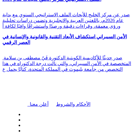
صدر عن مركز الخليج للأبحاث الملف الاستراتيجي السنوي مع بداية
عام 2026م، باللغتين العربية والانجليزية وتضمن دراسات تحليلية
ورؤى معمقة، وقراءات دقيقة ورصدًا واستشرافًا وافيًا لكافة أ
الأمن السيبراني استكشاف الأبعاد التقنية والقانونية والإنسانية في
العصر الرقمي
صدر حديثًا للأكاديمية الكويتية الدكتورة فَيّ مصطفى بن سلامة
المتخصصة في الأمن السيبراني، والتي نالت درجة الدكتوراه في هذا
التخصص من جامعة بليموث في المملكة المتحدة، كتابًا يحمل ع
|
الأحكام والشروط
أعلن معنا
| تابعنا على