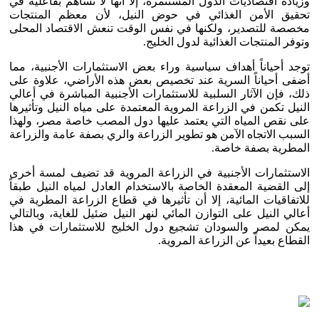
وزيادة اقتصاديات الدول المستثمرة، إلا أنها لا تساهم بفاعلية في
تحقيق الأمن الغذائي في حوض النيل، لأن معظم المنتجات
مخصصة للتصدير، ولكنها في نفس الوقت تنعش الاقتصاد المحلى
وتوفر المنتجات الغذائية لدول الخليج.
توجد أحياناً أهداف سياسية وراء بعض الاستثمارات الأجنبية، مما
أضفى أحياناً السرية عند تخصيص بعض هذه الأراضي، علاوة على
ذلك، فإن الآثار السلبية للاستثمارات الأجنبية المباشرة في أعالي
النيل تكمن في الزراعة المروية المعتمدة على مياه النيل وتأثيرها
على نقص المياه التي يعتمد عليها دول المصب خاصة مصر، ولهذا
السبب الاتجاه الآمن هو تطوير الزراعة والري بصفة عامة والزراعة
المطرية بصفة خاصة.
الاستثمارات الأجنبية في الزراعة المروية قد تضيف لمسة أخرى
إلى القضية المعقدة الخاصة بالاستخدام العادل لمياه النيل طبقاً
للاتفاقيات المائية، إلا أن تأثيرها في قطاع الزراعة المطرية في
أعالي النيل على التوازن المائي لنهر النيل ضئيل للغاية، وبالتالي
يمكن لمصر والسودان تشجيع دول الخليج للاستثمارات في هذا
القطاع بعيداً عن الزراعة المروية.