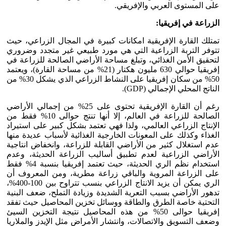
على المستوى العربي والإفريقي.
الزراعة في إفريقيا:
تمتلك القارة الإفريقية امكانات كبيرة في المجال الزراعي، حيث
تتوفر التربة الزراعية التي هي مورد طبيعي غير متجدد وضروري
لتحقيق الأمن الغذائي، وتبلغ مساحة الأراضي الصالحة للزراعة في
إفريقيا حوالي 630 مليون هكتار (21% من مساحة القارة)، ويعتمد
50% من سكان إفريقيا على النشاط الزراعي الذي يشكل 30% من
الناتج المحلي الإجمالي (GDP).
رغم أن القارة الإفريقية تحتوى على 25% من إجمالي الأراضي
الصالحة للزراعة في العالم، إلا أنها تنتج حوالى 10% فقط من
الإنتاج الزراعي العالمي، ولذا فهي تعتمد بشكل كبير على استيراد
الغذاء وكذلك على المعونات الخارجية الغذائية لأسباب عديدة منها
عدم استغلال كثير من الأراضي القابلة للزراعة، وانخفاض انتاجية
الأراضي الزراعية لعدم تطبيق أساليب الزراعة الحديثة، وعدم
استخدام نظم الري الحديثة، حيث تعتمد إفريقيا بنسبة 4% فقط
على الزراعة المروية والباقي زراعة مطرية، ومن المعروف أن
الري يمكن أن يزيد الانتاج الزراعي بنسب تتراوح بين 100-400%،
تدهور الأراضي بسبب التعرية الشديدة وزيادة التملح، ضعف البنية
التحتية خاصة الطرق والطاقة ووسائل تخزين المحاصيل حيث تفقد
إفريقيا حوالى 50% من هذه المحاصيل نتيجة التخزين السيئ
وضعف التسويق والاتصالات، وانتشار الأمراض مثل الإيدز والملاريا