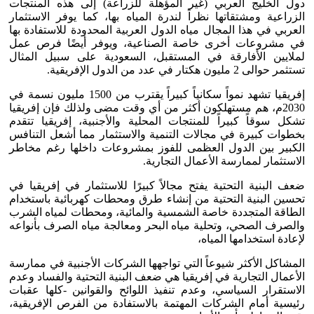
دول الخليج العربي (غير المؤهلة للزراعة) إلى هذه المنتجات
الزراعية ومشتقاتها نظراً لندرة المياه بها، كما يوفر الاستثمار
العربي في هذا المجال مياه الدول العربية المحدودة للاستفادة بها
في مشروعات أخرى خاصة الصناعية، ويوفر أيضًا فرص عمل
لملايين الأفارقة في المستقبل، السعودية على سبيل المثال
تستثمر حوالى 2 مليون هكتار في عدد من الدول الإفريقية.
إفريقيا تشهد نمواً سكانياً كبيراً يقترب من 1500 مليون نسمة في
2030م، هم مستهلكون أكثر من أي وقت مضى ولذلك فإن إفريقيا
تشكل سوقاً كبيراً للمنتجات المحلية والأجنبية، إفريقيا تتقدم
بخطوات كبيرة في مجالات التنمية والاستثمار مما أشعل التنافس
الكبير بين الدول العظمى للفوز بمشروعات داخلها رغم مخاطر
الاستثمار لممارسة الأعمال التجارية.
ضعف البنية التحتية يفتح مجالاً كبيرًا للاستثمار في إفريقيا في
تحسين البنية التحتية من إنشاء طرق ومحطات كهربائية باستخدام
الطاقة المتجددة خاصة الشمسية والمائية، ومحطات لمياه الشرب
والصرف الصحي، وتحلية مياه البحر ومعالجة مياه الصرف بأنواعه
لإعادة استخدامها المياه،
المشاكل الأكثر شيوعاً التي تواجهها الشركات الأجنبية في ممارسة
الأعمال التجارية في إفريقيا هي ضعف البنية التحتية والفساد وعدم
الاستقرار السياسي، وعدم تنفيذ اللوائح والقوانين -كلها عقبات
رئيسية أمام الشركات المهتمة بالاستفادة من الفرص الإفريقية،