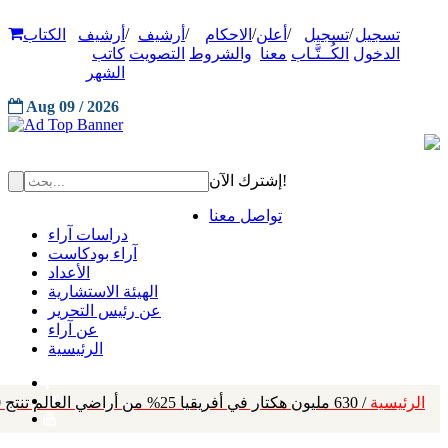
/
/
/
/
/
تسجيل
تسجيل
أعلن
الاحكام
أرشيف
أرشيف
الكتاب
الدخول
الكُــتَّـاب
معنا
والشروط
التصويت
كاتب
الشهر
Aug 09 / 2026
إشترك الآن!
تواصل معنا
دراسات آراء
آراء بودكاست
الأعداد
الهيئة الاستشارية
عن رئيس التحرير
عن آراء
الرئيسية
الرئيسية
/ 630 مليون هكتار في أفريقيا 25% من أراضي العالم تنتج 10% فقط من الغذاء