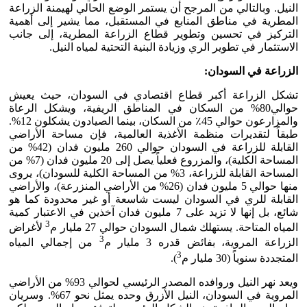
النيل. وبالتالي من المرجح أن يستمر الوضع الحالي لهيمنة الزراعة
المطرية في مناطق المنابع في المستقبل، مما يشير إلى أهمية
التركيز في تحسين وتطوير قطاع الزراعة المطرية، إلى جانب
الاستثمار في تطوير الري وزيادة البنية التحتية لمياه النيل.
الزراعة في السودان:
تشكل الزراعة أكبر قطاع اقتصادي في السودان، حيث يعيش
حوالي80% من السكان في المناطق الريفية، ويشكل الرعاة
والمزارعون حوالي 45٪ من السكان، بينما الصيادون يشكلون 12%.
طبقاً لتقديرات منظمة الأغذية العالمية، فإن مساحة الأراضي
القابلة للزراعة في السودان حوالي 260 مليون فدان (42% من
المساحة الكلية)، والمزروع فعلياً يصل إلى 20 مليون فدان (7% من
المساحة القابلة للزراعة، 3% من المساحة الكلية للسودان)، يروى
منها حوالي 5 مليون فدان (26% من الأراضي المنزرعة)، والأراضي
القابلة للري في السودان ليست شاسعة أو غير محدودة كما هو
شائع، بل إنها لا تزيد على 7 مليون فدان آخذين في الاعتبار كمية
3
المياه المتاحة. يستهلك شمال السودان حوالي 27 مليار م
لأغراض
3
الزراعة المروية، بفائض قدره 3 مليار م
من إجمالي المياه
3
المتجددة سنوياً (30 مليار م
).
ويعد نهر النيل وروافده المصدر الرئيسي لحوالي 93% من الأراضي
المروية في السودان، النيل الأزرق وحده يمثل نحو 67%. وسريان