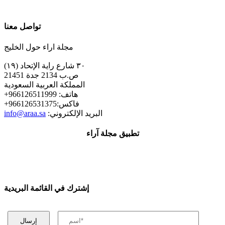
تواصل معنا
مجلة اراء حول الخليج
٣٠ شارع راية الإتحاد (١٩)
ص.ب 2134 جدة 21451
المملكة العربية السعودية
+هاتف: 966126511999
+فاكس:966126531375
:البريد الإلكتروني
info@araa.sa
تطبيق مجلة آراء
إشترك في القائمة البريدية