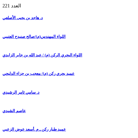
العدد 221
د. هاجد بن يحيى الأصلعي
اللواء المهندس(م)/صالح صنيدح العتيبي
اللواء البحري الركن (م) / عبد الله بن جابر الزايدي
عميد بحري ركن (م)/ معجب بن جزاء الدلبحي
د. سامي ثامر الرشيدي
عاصم الشيدي
عميد طيار ركن ـ م .أسعد عوض الزعبي