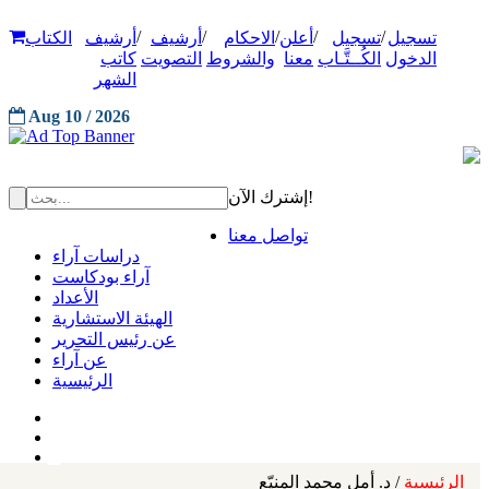
/
/
/
/
/
تسجيل
تسجيل
أعلن
الاحكام
أرشيف
أرشيف
الكتاب
الدخول
الكُــتَّـاب
معنا
والشروط
التصويت
كاتب
الشهر
Aug 10 / 2026
إشترك الآن!
تواصل معنا
دراسات آراء
آراء بودكاست
الأعداد
الهيئة الاستشارية
عن رئيس التحرير
عن آراء
الرئيسية
الرئيسية
/ د. أمل محمد المنيّع