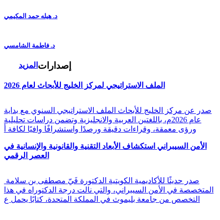
د. هيله حمد المكيمي
د. فاطمة الشامسي
إصدارات
المزيد
الملف الاستراتيجي لمركز الخليج للأبحاث لعام 2026
صدر عن مركز الخليج للأبحاث الملف الاستراتيجي السنوي مع بداية
عام 2026م، باللغتين العربية والانجليزية وتضمن دراسات تحليلية
ورؤى معمقة، وقراءات دقيقة ورصدًا واستشرافًا وافيًا لكافة أ
الأمن السيبراني استكشاف الأبعاد التقنية والقانونية والإنسانية في
العصر الرقمي
صدر حديثًا للأكاديمية الكويتية الدكتورة فَيّ مصطفى بن سلامة
المتخصصة في الأمن السيبراني، والتي نالت درجة الدكتوراه في هذا
التخصص من جامعة بليموث في المملكة المتحدة، كتابًا يحمل ع