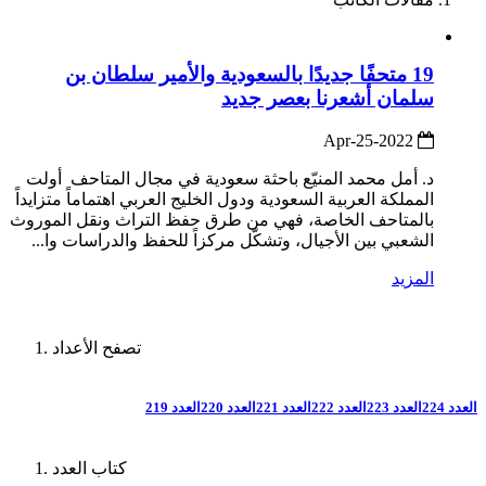
19 متحفًا جديدًا بالسعودية والأمير سلطان بن
سلمان أشعرنا بعصر جديد
2022-Apr-25
د. أمل محمد المنيّع باحثة سعودية في مجال المتاحف أولت
المملكة العربية السعودية ودول الخليج العربي اهتماماً متزايداً
بالمتاحف الخاصة، فهي من طرق حفظ التراث ونقل الموروث
الشعبي بين الأجيال، وتشكّل مركزاً للحفظ والدراسات وا...
المزيد
تصفح الأعداد
العدد 224
العدد 223
العدد 222
العدد 221
العدد 220
العدد 219
كتاب العدد