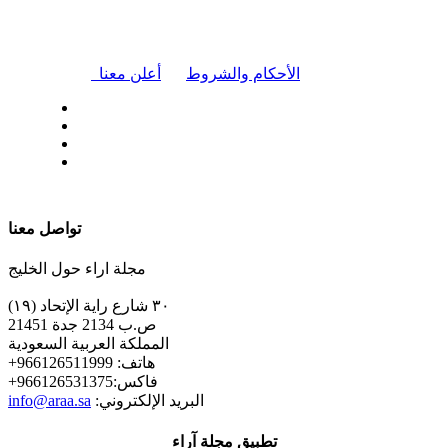
|
الأحكام والشروط
أعلن معنا
| تابعنا على
تواصل معنا
مجلة اراء حول الخليج
٣٠ شارع راية الإتحاد (١٩)
ص.ب 2134 جدة 21451
المملكة العربية السعودية
+هاتف: 966126511999
+فاكس:966126531375
:البريد الإلكتروني
info@araa.sa
تطبيق مجلة آراء