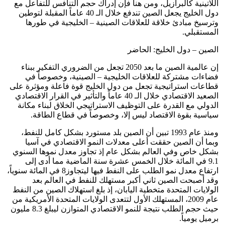
اللاتينية كالبرازيل، ومن هنا فإن إدراك حجم التنافس للتفاعل مع
دول الخليج يجعل الصين تندفع خلال الـ 40 عاماً المقبلة لتوطين
وترسيخ مبادئ خلاقة للعلاقات الصينية – الخليجية في طورها
المستقبلي.
الصين – دول الخليج: الحاضر
إن عالمية الصين ما بعد 2050 تجعل من الضروري التفكير ببناء
فضاءات مشتركة للعلاقات الخليجية – الصينية، وخصوصاً في
قطاعات استراتيجية تجعل من دول الخليج قوة فاعلة ومؤثرة على
الصعيد الاقتصادي خلال الـ 40 عاماً والتأثير في القرار الاقتصادي
الدولي مع القدرة على التوظيف الاستراتيجي الخلاق لبناء مكانة
سياسية بقوة الاقتصاد ليس إلا، وخصوصاً في قطاع الطاقة.
ومنذ عام 1993 تبين أن الصين بلد مستورد بشكل كامل للنفط،
وبما أن الصين حققت أعلى معدلات النمو الاقتصادي في آسيا
بشكل خاص وفي العالم بشكل عام إذ تجاوز معدل نموها السنوي
9.1 في المائة خلال الخمس عشرة سنة الماضية مما أدى إلى
ارتفاع معدل نمو الطلب على النفط فيها ليتجاوز8 في المائة سنوياً،
وقد أصبحت الصين ثاني أكبر مستهلك للنفط في العالم بعد
الولايات المتحدة متخطية اليابان، إذ بلغ استهلاك الصين من النفط
عام 2009، المستهلك الأول لتتعدى الولايات المتحدة الأمريكية من
حيث حجم الطلب نتيجة للنمو الاقتصادي المتوازن ليبلغ 8.3 مليون
برميل يومياً.