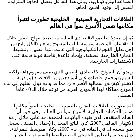
الصناعة البتروكيماوية، ويأتي هذا التفاعل بفضل الحاجة المتزايدة
للصين إلى وقود الخليج الخام.
العلاقات التجارية الصينية – الخليجية تطورت لتتبوأ
مكانتها ضمن الأسرع نمواً في العالم
ثم إن معدلات النمو الاقتصادي العالية بينت بعد انتهاج الصين خلال
الـ 40 عاماً الماضية سياسة الباب المفتوح وشعار (الكل رابح) من
أجل تذليل الفجوة التكنولوجية التي عانت منها الصين، وتنشيط
التجارة الخارجية الصينية، وإيجاد قاعدة إنتاجية قوية قائمة على
الاستثمارات الخارجية.
ويبدو أن النموذج الاقتصادي الصيني الذي يتبنى مفهوم (اشتراكية
السوق) ويجمع اقتصاده على أنموذجين من الاقتصاد (مركزية
الاشتراكية) و(رأسمالية الأطراف)، مما قد يدفع دول الخليج إلى بناء
أنموذج محاكاة لهذا الأنموذج الفريد من نوعه خلال الـ 40 عاماً
المقبلة.
لقد تطورت العلاقات التجارية الصينية – الخليجية لتتبوأ مكانتها
ضمن العلاقات التجارية الأسرع نمواً في العالم، وفي حين أن
العالم المتقدم، الذي تقوده الولايات المتحدة، قد عانى خلال أزمة
الائتمان العالمي 2007، كان الناتج المحلي الإجمالي الصيني يسجل
نمواً بنسبة 11 في المائة في عام 2007، وكان متوسط النمو لدى
دول مجلس التعاون الخليجي الغنية بالنفط (السعودية، البحرين،