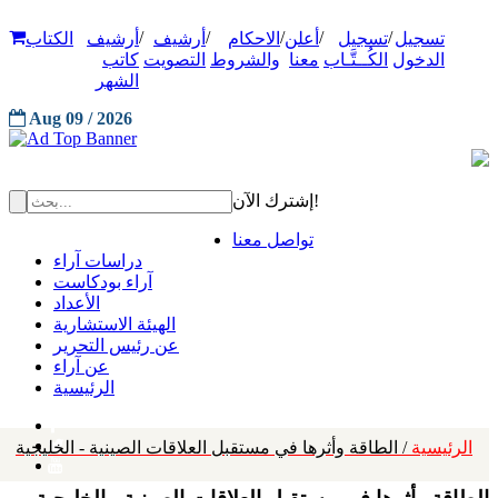
/
/
/
/
/
تسجيل
تسجيل
أعلن
الاحكام
أرشيف
أرشيف
الكتاب
الدخول
الكُــتَّـاب
معنا
والشروط
التصويت
كاتب
الشهر
Aug 09 / 2026
إشترك الآن!
تواصل معنا
دراسات آراء
آراء بودكاست
الأعداد
الهيئة الاستشارية
عن رئيس التحرير
عن آراء
الرئيسية
الرئيسية
/ الطاقة وأثرها في مستقبل العلاقات الصينية - الخليجية