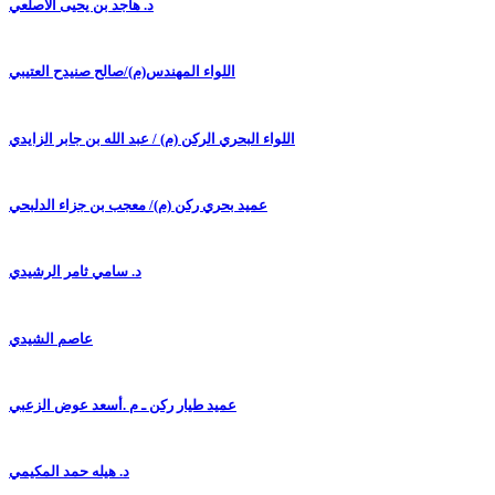
د. هاجد بن يحيى الأصلعي
اللواء المهندس(م)/صالح صنيدح العتيبي
اللواء البحري الركن (م) / عبد الله بن جابر الزايدي
عميد بحري ركن (م)/ معجب بن جزاء الدلبحي
د. سامي ثامر الرشيدي
عاصم الشيدي
عميد طيار ركن ـ م .أسعد عوض الزعبي
د. هيله حمد المكيمي