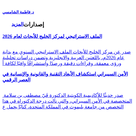
د. فاطمة الشامسي
إصدارات
المزيد
الملف الاستراتيجي لمركز الخليج للأبحاث لعام 2026
صدر عن مركز الخليج للأبحاث الملف الاستراتيجي السنوي مع بداية
عام 2026م، باللغتين العربية والانجليزية وتضمن دراسات تحليلية
ورؤى معمقة، وقراءات دقيقة ورصدًا واستشرافًا وافيًا لكافة أ
الأمن السيبراني استكشاف الأبعاد التقنية والقانونية والإنسانية في
العصر الرقمي
صدر حديثًا للأكاديمية الكويتية الدكتورة فَيّ مصطفى بن سلامة
المتخصصة في الأمن السيبراني، والتي نالت درجة الدكتوراه في هذا
التخصص من جامعة بليموث في المملكة المتحدة، كتابًا يحمل ع