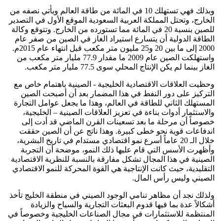
وبذلك فهي تستهلك 10 في المائة من طاقة العالم ويأتي نصفه من
الخارج، وتحتل المملكة العربية السعودية الموقع الأول في التصدير
للصين بنسبة 20 في المائة مما تستورده من الخارج. وتتوقع وكالة
الطاقة الدولية أن يتسارع استيراد الغاز في الصين من صفر عام
2000 إلى ما بين 20 و25 مليون متر مكعب قبل انتهاء عام 2015م.
واستهلكت الصين عام 2009 ما مقدار 77.9 مليار متر مكعب من
الغاز بينما لم يكن الإنتاج المحلي سوى 77.5 مليار متر مكعب.
وحظيت العلاقات الاقتصادية الخليجية - الصينية باهتمام خاص مع
التركيز على دور النفط في هذا المضمار بعد أن أصبحت الصين
المستهلك الثاني للطاقة في العالم، وهذا ما يجعل عوامل التجارة
والاستثمار أدوات بناءة في تعزيز العلاقات الصينية – الخليجية،
خصوصاً أن مرحلة ما بعد تسعينات القرن الماضي قد أدت إلى
اندفاعات قوية نحو خطى كبيرة. وهذا ناتج عن أن الصين حققت
خلال الـ 20 عاماً أسرع نمو اقتصادي مستدام في تاريخ البشرية،
وأظهرت الأسس التي قام عليها ذلك النمو، موضحة أن التجربة
الصينية في هذا المجال تشكل مفارقة بالنسبة للنظرية الاقتصادية
التقليدية، حيث كانت الإنتاجية هي القوة المحركة للنمو الاقتصادي
الصيني وليس رأس المال.
ولذلك نجد أن مظاهر تنامي الوجود الصيني في منطقة الخليج تأخذ
أشكالاً عدة بما فيها قدوم البعثات التجارية والسياح والزيادة
المنتظمة للاستثمارات في مجال الصناعات الخليجية وخصوصاً في