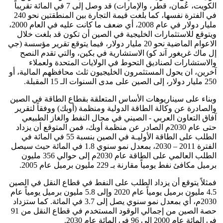
الكويت، عُمان، قطر، والإمارات) قد وصل إلى 7 في المائة تقريباً
في الفترة نفسها، كما بلغت قيمة التجارة بين المنطقتين نحو 240
مليار دولار في عام 2008، أي ضعف ما كانت عليه في العام 2000،
ويتوقع للاستثمارات الخليجية في الصين أن تكون قد بلغت خلال
الاعوام الماضية نحو 20 مليار دولار، فيما يتوقع تقرير مؤسسة (جي
إل ماك غريغور آند كو) الاستشارية في بكين، والتي تقدم النصح
والاستشارات لصناديق التحوط في الولايات المتحدة ولعملاء
آخرين، ان يحول المستثمرون الخليجيون ثلث محافظهم المالية، أو
250 مليار دولار، إلى الصين على مدى السنوات الـ 15 المقبلة.
وبناء على سيناريوهات الأساس المتعلقة بقطاع الطاقة في الصين
والصادرة عن وكالة الطاقة الدولية ومنظمة (أوبك) ووفقاً لتقرير
آفاق التعاون العربي - الصيني في مجال النفط والغاز الطبيعي
حتى عام 2030م الصادر عن منظمة أوبك، فمن المتوقع أن يزداد
الطلب على الطاقة الأوليـة في الصين بنسبة 55 في المائة في
الفترة 2011 – 2030، بمعدل نمو سنوي 1.8 في المائة حيث سيصل
الطلب العالمي على الطاقة عام 2030م إلى حوالي 356 مليون
برميل مكافئ نفط يومياً مقارنة بـ 229 مليون برميل عام 2005.
فمثلاً يتوقع أن يزداد الطلب على النفط في قطاع النقل في الصين
4.5 مليون برميل يومياً عام 2020 وإلى 5.8 مليون برميل يومياً عام
2030م، أي بمعدل نمو سنوي يصل إلى 3.7 في المائة. كما ستزداد
حصة الصين من إجمالي الوقود المستخدم في قطاع النقل من 91
في المائة عام 2000 إلى 96 في المائة عام 2030.