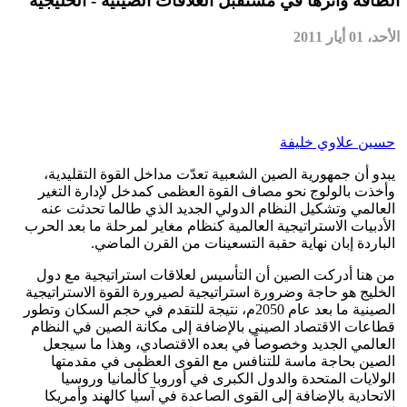
الطاقة وأثرها في مستقبل العلاقات الصينية - الخليجية
الأحد، 01 أيار 2011
حسين علاوي خليفة
يبدو أن جمهورية الصين الشعبية تعدّت مداخل القوة التقليدية،
وأخذت بالولوج نحو مصاف القوة العظمى كمدخل لإدارة التغير
العالمي وتشكيل النظام الدولي الجديد الذي طالما تحدثت عنه
الأدبيات الاستراتيجية العالمية كنظام مغاير لمرحلة ما بعد الحرب
الباردة إبان نهاية حقبة التسعينات من القرن الماضي.
من هنا أدركت الصين أن التأسيس لعلاقات استراتيجية مع دول
الخليج هو حاجة وضرورة استراتيجية لصيرورة القوة الاستراتيجية
الصينية ما بعد عام 2050م، نتيجة للتقدم في حجم السكان وتطور
قطاعات الاقتصاد الصيني بالإضافة إلى مكانة الصين في النظام
العالمي الجديد وخصوصاً في بعده الاقتصادي، وهذا ما سيجعل
الصين بحاجة ماسة للتنافس مع القوى العظمى في مقدمتها
الولايات المتحدة والدول الكبرى في أوروبا كألمانيا وروسيا
الاتحادية بالإضافة إلى القوى الصاعدة في آسيا كالهند وأمريكا