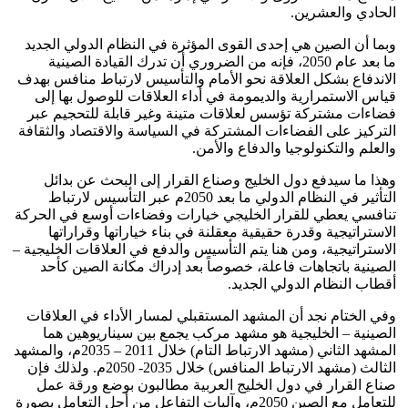
الحادي والعشرين.
وبما أن الصين هي إحدى القوى المؤثرة في النظام الدولي الجديد
ما بعد عام 2050، فإنه من الضروري أن تدرك القيادة الصينية
الاندفاع بشكل العلاقة نحو الأمام والتأسيس لارتباط منافس بهدف
قياس الاستمرارية والديمومة في أداء العلاقات للوصول بها إلى
فضاءات مشتركة تؤسس لعلاقات متينة وغير قابلة للتحجيم عبر
التركيز على الفضاءات المشتركة في السياسة والاقتصاد والثقافة
والعلم والتكنولوجيا والدفاع والأمن.
وهذا ما سيدفع دول الخليج وصناع القرار إلى البحث عن بدائل
التأثير في النظام الدولي ما بعد 2050م عبر التأسيس لارتباط
تنافسي يعطي للقرار الخليجي خيارات وفضاءات أوسع في الحركة
الاستراتيجية وقدرة حقيقية معقلنة في بناء خياراتها وقراراتها
الاستراتيجية، ومن هنا يتم التأسيس والدفع في العلاقات الخليجية –
الصينية باتجاهات فاعلة، خصوصاً بعد إدراك مكانة الصين كأحد
أقطاب النظام الدولي الجديد.
وفي الختام نجد أن المشهد المستقبلي لمسار الأداء في العلاقات
الصينية – الخليجية هو مشهد مركب يجمع بين سيناريوهين هما
المشهد الثاني (مشهد الارتباط التام) خلال 2011 – 2035م، والمشهد
الثالث (مشهد الارتباط المنافس) خلال 2035- 2050م. ولذلك فإن
صناع القرار في دول الخليج العربية مطالبون بوضع ورقة عمل
للتعامل مع الصين 2050م، وآليات التفاعل من أجل التعامل بصورة