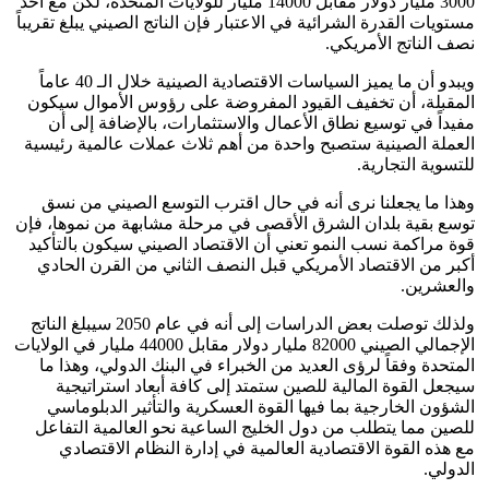
3000 مليار دولار مقابل 14000 مليار للولايات المتحدة، لكن مع أخذ
مستويات القدرة الشرائية في الاعتبار فإن الناتج الصيني يبلغ تقريباً
نصف الناتج الأمريكي.
ويبدو أن ما يميز السياسات الاقتصادية الصينية خلال الـ 40 عاماً
المقبلة، أن تخفيف القيود المفروضة على رؤوس الأموال سيكون
مفيداً في توسيع نطاق الأعمال والاستثمارات، بالإضافة إلى أن
العملة الصينية ستصبح واحدة من أهم ثلاث عملات عالمية رئيسية
للتسوية التجارية.
وهذا ما يجعلنا نرى أنه في حال اقترب التوسع الصيني من نسق
توسع بقية بلدان الشرق الأقصى في مرحلة مشابهة من نموها، فإن
قوة مراكمة نسب النمو تعني أن الاقتصاد الصيني سيكون بالتأكيد
أكبر من الاقتصاد الأمريكي قبل النصف الثاني من القرن الحادي
والعشرين.
ولذلك توصلت بعض الدراسات إلى أنه في عام 2050 سيبلغ الناتج
الإجمالي الصيني 82000 مليار دولار مقابل 44000 مليار في الولايات
المتحدة وفقاً لرؤى العديد من الخبراء في البنك الدولي، وهذا ما
سيجعل القوة المالية للصين ستمتد إلى كافة أبعاد استراتيجية
الشؤون الخارجية بما فيها القوة العسكرية والتأثير الدبلوماسي
للصين مما يتطلب من دول الخليج الساعية نحو العالمية التفاعل
مع هذه القوة الاقتصادية العالمية في إدارة النظام الاقتصادي
الدولي.