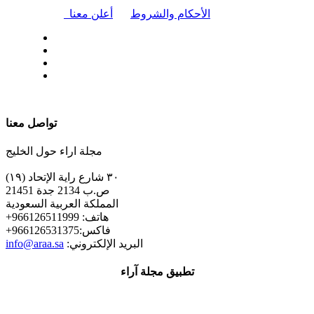
|
الأحكام والشروط
أعلن معنا
| تابعنا على
تواصل معنا
مجلة اراء حول الخليج
٣٠ شارع راية الإتحاد (١٩)
ص.ب 2134 جدة 21451
المملكة العربية السعودية
+هاتف: 966126511999
+فاكس:966126531375
:البريد الإلكتروني
info@araa.sa
تطبيق مجلة آراء