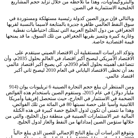
والبتروكيماويات، وهذا ما نلاحظه من خلال تزايد حجم المشاريع
الخليجية الاستثمارية في الصين.
وبالتالي فإن بروز الصين كدولة رئيسية مستهلكة ومستوردة في
سوق النفط العالمي ظاهرة جديرة بالمتابعة لاسيما بالنسبة لقربها
الجغرافي من دول الخليج العربية التي تمتلك احتياطيات نفطية
وغازية كبيرة وتتميز بقربها الجغرافي من تلك السوق، ما قد يمنحها
قيمة اقتصادية خاصة.
وتؤكد الدراسات المستقبلية أن الاقتصاد الصيني سيتقدم على
الاقتصاد الأمريكي ليصبح أكبر اقتصاد في العالم بحلول 2035م، وأن
تتضاعف أهميته بحلول العام 2050م، كي يصبح أكبر اقتصاد عالمي
بعد أن تخطى الاقتصاد الياباني في العام 2010 ليصبح ثاني أكبر
اقتصاد عالمي.
ومن المنتظر أن يبلغ حجم التجارة الصينية 6 تريليونات يوان (914
مليار دولار) في عام 2015، وستقوم الصين باستخدام هذه الفوائض
الضخمة في الاستثمار في الخارج، حيث ستحصل إفريقيا وأمريكا
اللاتينية وآسيا على حصة نسبتها 80 في المائة من تلك الفوائض،
وهذا ما نتمنى أن تكون لدول الخليج حصة كبيرة في هذه الكتلة
المالية عبر الاستثمارات الصينية في منطقة دول الخليج، والتي من
خلالها ستؤمن الصين إمداداتها من النفط والغاز لدول الخليج.
وتتوقع الدراسات أن يبلغ الناتج الإجمالي للصين الذي يبلغ حالياً