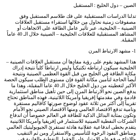
الصين – دول الخليج : المستقبل
تدلنا الدراسات المستقبلية على فك طلاسم المستقبل وفق
مصفوفات زمنية نحاول من خلالها استقراء مستقبل العلاقات
الصينية – الخليجية، عبر تأثير عامل الطاقة على الاتجاهات أو
المشاهد المستقبلية للعلاقات الخليجية – الصينية خلال الـ 40 عاماً
المقبلة.
1- مشهد الارتباط المرن
هذا المشهد يقوم على رؤية مفادها أن مستقبل العلاقات الصينية –
الخليجية سيكون ارتباطه تكتيكياً وليس ارتباطاً كلياً نتيجة إدراك
مكانة الطاقة في الخليج من قبل القوة العظمى الصينية ونتيجة
أيضاً الحاجة لتأمين مكانة القوة فإن مستوى الطلب سيكون الحصة
الأكبر لتغطيته من دول الخليج خلال الـ 40 عاماً المقبلة، وهذا ما
يدفع الصين نحو الارتباط المرن إلى حين تأهيل مناطق استثمارية
قادمة وفي مقدمتها إفريقيا وأمريكا اللاتينية، فهذه المناطق تحتاج
تقريباً إلى أكثر من ثلاثة عقود لوضوح صورتها كأقاليم مستقرة
ونامية تدفع الاقتصاد العالمي ومنها الاقتصاد الصيني نحو الأمام
وتكون بمثابة البدائل الذكية للطاقة في العالم خصوصاً أن اندفاع
الشركات النفطية الصينية للاستثمار في إفريقيا وأمريكا اللاتينية
يتقدم بخطى اندفاعية عقلانية هادئة تستقرئ الجيوبوليتيك العالمي
ومناطق النفوذ الرخوة للتأسيس والاستقرار ومن ثم التنقيب
والإنتاج ورفع علم الامتياز على الحقول النفطية والغازية في