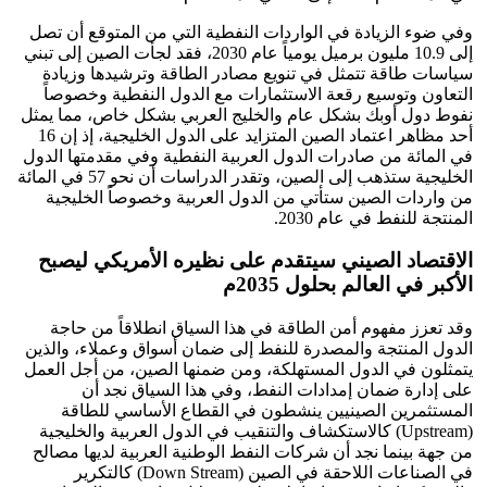
وفي ضوء الزيادة في الواردات النفطية التي من المتوقع أن تصل
إلى 10.9 مليون برميل يومياً عام 2030، فقد لجأت الصين إلى تبني
سياسات طاقة تتمثل في تنويع مصادر الطاقة وترشيدها وزيادة
التعاون وتوسيع رقعة الاستثمارات مع الدول النفطية وخصوصاً
نفوط دول أوبك بشكل عام والخليج العربي بشكل خاص، مما يمثل
أحد مظاهر اعتماد الصين المتزايد على الدول الخليجية، إذ إن 16
في المائة من صادرات الدول العربية النفطية وفي مقدمتها الدول
الخليجية ستذهب إلى الصين، وتقدر الدراسات أن نحو 57 في المائة
من واردات الصين ستأتي من الدول العربية وخصوصاً الخليجية
المنتجة للنفط في عام 2030.
الاقتصاد الصيني سيتقدم على نظيره الأمريكي ليصبح
الأكبر في العالم بحلول 2035م
وقد تعزز مفهوم أمن الطاقة في هذا السياق انطلاقاً من حاجة
الدول المنتجة والمصدرة للنفط إلى ضمان أسواق وعملاء، والذين
يتمثلون في الدول المستهلكة، ومن ضمنها الصين، من أجل العمل
على إدارة ضمان إمدادات النفط، وفي هذا السياق نجد أن
المستثمرين الصينيين ينشطون في القطاع الأساسي للطاقة
(Upstream) كالاستكشاف والتنقيب في الدول العربية والخليجية
من جهة بينما نجد أن شركات النفط الوطنية العربية لديها مصالح
في الصناعات اللاحقة في الصين (Down Stream) كالتكرير