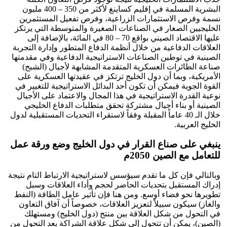
البشرية المسلمة في إقليم كساينغ لأكثر من 350 – 400 مليون
نسمة وفرص الاستثمارات الزراعية، وفرص تفعيل المستثمرين
الخليجيين الصغار في الصناعات الصغيرة والمتوسطة التي يرتكز
عليها الاقتصاد الصيني بواقع 70 – 80 في المائة، بالإضافة إلى
العلاقات الدفاعية من خلال أنظمة الدفاع المتطور وإدارة التجربة
الصينية في توطين الصناعات الاستراتيجية الدفاعية وفي مقدمتها
صناعة الطائرات العسكرية المتقدمة المشابهة لأجيال (الشبح)
الأمريكية، وبما أن دول الخليج ترتكز في عقيدتها العسكرية على
القوة الجوية فيمكن أن تكون أحد البدائل الاستراتيجية للتغيير في
نوعية القدرة الاستراتيجية في هذا المجال والاعتماد على الأجيال
الصينية أو بناء أجيال مشتركة تحقق متطلبات الدفاع الخليجي
خلال الـ 40 عاماً المقبلة وفقاً لاستقراء التحديات المستقبلية لدول
الخليج العربية.
ينبغي على صناع القرار في دول الخليج وضع ورقة عمل
للتعامل مع الصين 2050م
وبالتالي فإن كل ما تقدم سيؤسس لاستراتيجية الارتباط التام نتيجة
إدراك المستقبل بتحديات الحاضر لحجم وأداء العلاقات وسبل
تطويرها نحو فضاء أوسع. ومن هنا فإن تأثير عامل الطاقة (النفط
والغاز) سيكون سبيلاً لتعزيز العلاقات، خصوصاً أن آفاق التعاون
في التحول من شكل العلاقة بين منتج (دول الخليج) ومستهلك
(الصين)، يمكن أن تتحول إلى شكل علاقة الشراكة بعد التحول من