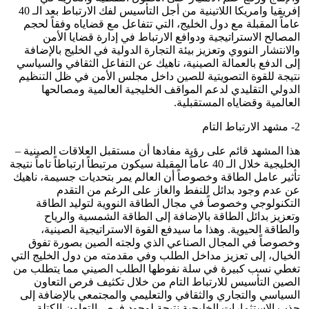
إفريقيا وامريكا اللاتينية من أجل التأسيس لفك الارتباط بعد الـ 40
عاماً المقبلة مع دول الخليج، التي تتفاعل مع قضاياه وفقاً لحجم
المصالح الاستراتيجية ودوافع الارتباط في إدارة قضايا الأمن
والانتشار النووي وتعزيز بيئة التجارة الدولية في الخليج بالإضافة
إلى الدفع بالعمالة الصينية، ناهيك عن التفاعل الثقافي والسياسي
نتيجة للقوة التصويتية للصين داخل مجلس الأمن في ظل التنظيم
الدولي التقليدي لدعم المواقف الخليجية العالمية ومصالحها
العالمية وقضاياه المستقبلية.
2- مشهد الارتباط التام
هذا المشهد قائم على رؤية مفادها أن مستقبل العلاقات الصينية –
الخليجية خلال الـ 40 عاماً المقبلة سيكون مرتبطاً ارتباطاً تاماً نتيجة
تأثير عامل الطاقة وخصوصاً أن العالم يمر بتحديات جسيمة، ناهيك
عن عدم وجود بدائل للنفط والغاز على الرغم من التقدم
التكنولوجي وخصوصاً في مجال الطاقة النووية لتوليد الطاقة
وتعزيز بدائل الطاقة بالإضافة إلى الطاقة الشمسية والرياح
والطاقة الحيوية. وهذا ما سيدفع القوة الاستراتيجية الصينية،
وخصوصاً في المجال الصناعي الذي ولجته الصين بصورة تفوق
الخيال، إلى تعزيز مداخل الطلب وفي مقدمته من دول الخليج التي
تغطي نسب كبيرة في سلة نفوطها الطلب الصيني مما يتطلب من
الصين التأسيس للارتباط التام من خلال تكثيف فرص التعاون
السياسي والتجاري والثقافي والتعليمي والمجتمعي بالإضافة إلى
جذب الاستثمارات الخليجية نتيجة لوجود فرص التعاون الكتلة