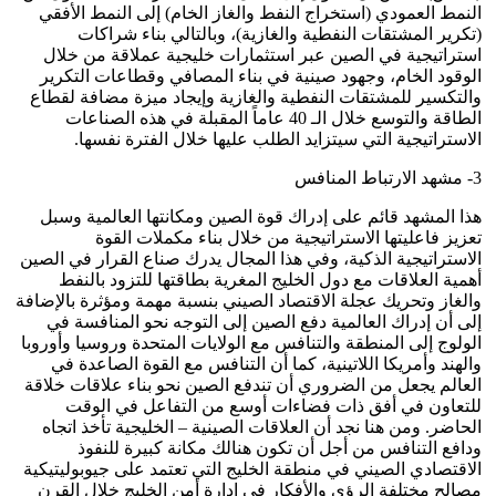
النمط العمودي (استخراج النفط والغاز الخام) إلى النمط الأفقي
(تكرير المشتقات النفطية والغازية)، وبالتالي بناء شراكات
استراتيجية في الصين عبر استثمارات خليجية عملاقة من خلال
الوقود الخام، وجهود صينية في بناء المصافي وقطاعات التكرير
والتكسير للمشتقات النفطية والغازية وإيجاد ميزة مضافة لقطاع
الطاقة والتوسع خلال الـ 40 عاماً المقبلة في هذه الصناعات
الاستراتيجية التي سيتزايد الطلب عليها خلال الفترة نفسها.
3- مشهد الارتباط المنافس
هذا المشهد قائم على إدراك قوة الصين ومكانتها العالمية وسبل
تعزيز فاعليتها الاستراتيجية من خلال بناء مكملات القوة
الاستراتيجية الذكية، وفي هذا المجال يدرك صناع القرار في الصين
أهمية العلاقات مع دول الخليج المغرية بطاقتها للتزود بالنفط
والغاز وتحريك عجلة الاقتصاد الصيني بنسبة مهمة ومؤثرة بالإضافة
إلى أن إدراك العالمية دفع الصين إلى التوجه نحو المنافسة في
الولوج إلى المنطقة والتنافس مع الولايات المتحدة وروسيا وأوروبا
والهند وأمريكا اللاتينية، كما أن التنافس مع القوة الصاعدة في
العالم يجعل من الضروري أن تندفع الصين نحو بناء علاقات خلاقة
للتعاون في أفق ذات فضاءات أوسع من التفاعل في الوقت
الحاضر. ومن هنا نجد أن العلاقات الصينية – الخليجية تأخذ اتجاه
ودافع التنافس من أجل أن تكون هنالك مكانة كبيرة للنفوذ
الاقتصادي الصيني في منطقة الخليج التي تعتمد على جيوبوليتيكية
مصالح مختلفة الرؤى والأفكار في إدارة أمن الخليج خلال القرن