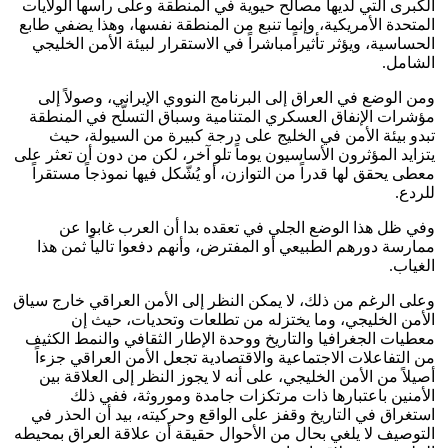
الكبرى التي لديها مصالح حيوية في المنطقة وعلى رأسها الولايات
المتحدة الأمريكية، وإنما تنبع من المنطقة نفسها، وهذا يضفي طابع
الحساسية، ويؤثر تأثيراًمباشراً في الاستقرار لبيئة الأمن الخليجي
الشامل.
ومن الوضع في العراق إلى البرنامج النووي الإيراني، وصولاً إلى
مؤشرات الإنفاق العسكري المتنامية وسباق التسلّح في المنطقة
تبدو بيئة الأمن في الخليج على درجة كبيرة من السيولة، حيث
يتزايد المؤثرون الأساسيون يوماً تلو آخر، لكن من دون أن تعثر على
معطى يحقق لها قدراً من التوازن، أو يُشّكل فيها نموذجاً مستقراً
للردع.
وفي ظل هذا الوضع الجلي في تعقده بدا أن العرب غابوا عن
ممارسة دورهم الطبيعي أو المفترض، وأنهم دفعوا تالياً ثمن هذا
الغياب.
وعلى الرغم من ذلك، لا يمكن النظر إلى الأمن العراقي خارج سياق
الأمن الخليجي، وما يختزله من تطلعات وتحديات، حيث إن
معطيات الجغرافيا والتاريخ ووحدة الإطار الثقافي والنمط الكثيف
من التفاعلات الاجتماعية والاقتصادية تجعل الأمن العراقي جزءاً
أصيلاً من الأمن الخليجي، على أنه لا يجوز النظر إلى العلاقة بين
الأمنين باعتبارها ذات مرتكزات جامدة وموروثة، ففي ذلك
استغراق في التاريخ وقفز على الواقع وحركيته، بيد أن الحذر في
التوصيف لا يلغي بحال من الأحوال حقيقة أن علاقة العراق بمحيطه