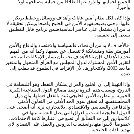
الجميع لحمايتها والذود عنها انطلاقاً من حماية مصالحهم أولاً
وأخيراً.
وإذا كان لكل نظام أمني غاياتٌ وأهداف ووسائل وخطط يرتكز
عليها، وحتى يصبحمفهوم الأمن في الخليج واضحاً ويمكن تحقيقه لا
بد من أن يشتمل على عناصر أساسيةضمن برنامج قابل للتطبيق
يسعى إلى تحقيقه.
فالأهداف لا بد من أن تحدَّد، فالسياسة والاقتصاد والدفاع والأمن
أمورمترابطة ومتشابكة لا تنفصل عن بعضها، وكما أنه من المهم
تحديد الأهداف فإن تلكالأهداف يجب أن تساير الإمكانات المتاحة
لتقرير الأمن المشترك لدول المجلس مع العراق المتحول والمتغير
ما بعد 2003، ولاتتجاوزها، لأن الإفراط في الطموح قد ينقلب إلى
ضده.
وإذا انتهينا إلى أن الخليج والعراق يملكان النفط، وهو أغلىسلعة في
التاريخ، وبسبب هذه الثروة ترتبط مصالح الدول الصناعية الكبرى
الحيوية، وأننظرية الأمن الخليجي ثبت بالفعل فشلها، وأن دول
المجلسنفسها لم تحقق سوى الحد الأدنى من التعاون الأمني
والدفاعي والسياسي والاقتصادي، بلالتجاري، نرى أنه أضحى على
الدول الخليجية الست والعراق التي يصل التشابه بينها في
كلالميادين إلى حد التطابق أن تضع في اعتبارها كافة الاحتمالات،
خصوصاً الأسوأ منها،واستيعاب الدروس والعمل على التصدي لأي
تهديد للذات الخليجية.