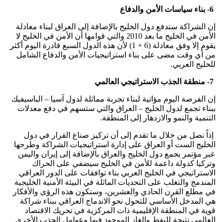
6- بناء سياسات الأمن والدفاع
إن الشراكة ستدفع دول الخليج بالإضافة إلى العراق لبناء معادلة
الأمن في الخليج ما بعد 2010 والتي قوامها أن الأمن في الخليج لا
يقوم إلا وفق معادلة (6 + 1) لأن هذه الدول السبع قادرة اليوم أكثر
من أي وقت مضى على بناء استراتيجيات الأمن والدفاع الشامل
للخليج العربي.
7- منطقة الجذب الاستراتيجي العالمي
إن الفرصة اليوم مؤاتية لبناء تجربة مماثلة لدول آسيا – الباسيفيك
ببناء تجمع لدول الخليج – العراق والتي ستسهم في دفع معدلات
التنمية والنمو والازدهار إلى المنطقة.
إذاً نصل من خلال ما تقدم إلى أن تركيز صناع القرار في دول
الخليج الست أو العراق على إدارة استراتيجيات الشراكة وطرحها
عبر مؤتمر يجمع دول الخليج والعراق بالإضافة إلى إيران واليمن
وتركيا كدولة داعمة للأمن في الخليج سيضفي على الحراك
الاستراتيجي في الخليج العربي بناء توافقات على الدور العراقي
المندمج والتغلب على التحديات الماثلة في البيئة الأمنية الخليجية
في مطلع القرن الحادي والعشرين، وستكون هذه الرؤى والأفكار
هي المدخل الأساسي للتحول نحو الاندماج العراقي ببناء شراكة
قوية في المنطقة الإقليمية ذات المركزية في تحريك الاقتصاد
العالمي نتيجة للنفط والغاز الموجود فيها وعوامل الجذب الأخرى