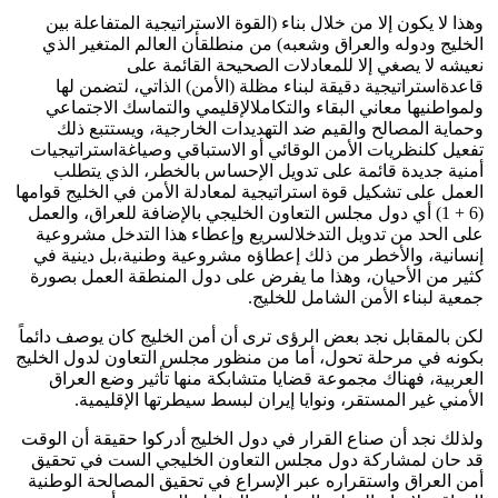
وهذا لا يكون إلا من خلال بناء (القوة الاستراتيجية المتفاعلة بين
الخليج ودوله والعراق وشعبه) من منطلقأن العالم المتغير الذي
نعيشه لا يصغي إلا للمعادلات الصحيحة القائمة على
قاعدةاستراتيجية دقيقة لبناء مظلة (الأمن) الذاتي، لتضمن لها
ولمواطنيها معاني البقاء والتكاملالإقليمي والتماسك الاجتماعي
وحماية المصالح والقيم ضد التهديدات الخارجية، ويستتبع ذلك
تفعيل كلنظريات الأمن الوقائي أو الاستباقي وصياغةاستراتيجيات
أمنية جديدة قائمة على تدويل الإحساس بالخطر، الذي يتطلب
العمل على تشكيل قوة استراتيجية لمعادلة الأمن في الخليج قوامها
(6 + 1) أي دول مجلس التعاون الخليجي بالإضافة للعراق، والعمل
على الحد من تدويل التدخلالسريع وإعطاء هذا التدخل مشروعية
إنسانية، والأخطر من ذلك إعطاؤه مشروعية وطنية،بل دينية في
كثير من الأحيان، وهذا ما يفرض على دول المنطقة العمل بصورة
جمعية لبناء الأمن الشامل للخليج.
لكن بالمقابل نجد بعض الرؤى ترى أن أمن الخليج كان يوصف دائماً
بكونه في مرحلة تحول، أما من منظور مجلس التعاون لدول الخليج
العربية، فهناك مجموعة قضايا متشابكة منها تأثير وضع العراق
الأمني غير المستقر، ونوايا إيران لبسط سيطرتها الإقليمية.
ولذلك نجد أن صناع القرار في دول الخليج أدركوا حقيقة أن الوقت
قد حان لمشاركة دول مجلس التعاون الخليجي الست في تحقيق
أمن العراق واستقراره عبر الإسراع في تحقيق المصالحة الوطنية