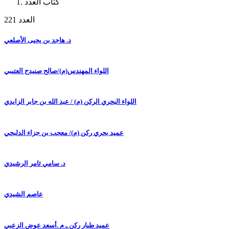
كتاب العدد
العدد 221
د. هاجد بن يحيى الأصلعي
اللواء المهندس(م)/صالح صنيدح العتيبي
اللواء البحري الركن (م) / عبد الله بن جابر الزايدي
عميد بحري ركن (م)/ معجب بن جزاء الدلبحي
د. سامي ثامر الرشيدي
عاصم الشيدي
عميد طيار ركن ـ م .أسعد عوض الزعبي