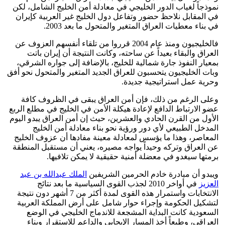
نموذجاً لغياب الدور الخليجي في معادلة أمن الخليج الشامل، لكن
في المقابل نلاحظ حضور وتفاعل دول الخليج غير العربية كإيران
في بناء معطيات العراق المتغير والمتحول ما بعد 2003.
فالخليجيون ومنذ عام 2004 قرروا من تلقاء أنفسهم العزوف عن
العراق والبقاء بعيداً عن ساحته، وكانت النتيجة أن إيران باتت
بمعيار النفوذ جارة شمالية للخليج، بالإضافة إلى جواره الشرقي،
وبات الخليجيون يتحسبون للعراق الجديد المتغير والمتحول نحو أفق
وحرية عمل استراتيجية جديدة.
وعلى الرغم من ذلك، فإن أمن العراق يبقى في الظروف كافة
عضو الارتباط الدافع لإعادة هيكلة الأمن في الخليج في مطلع الربع
الأول من القرن الحادي والعشرين، حيث إن أمن العراق يبدو اليوم
المدخل الطبيعي لأي دور ورؤية نحو بناء معادلة أمن الخليج
المعاصر، وهذا ما يؤسس لمعادلة معينة مفادها أن عزوف الخليج
عن العراق وتركه وحيداً يواجه مصيره، يعني أن مستقبل المنطقة
برمتها سيغدو في معضلة أمنية حقيقية لا يمكن تلافيها.
ويبدو أن مبادرة خادم الحرمين الشريفين
الملك عبدالله بن عبد
العزيز
في أواخر 2010 لجذب القوى السياسية ما بعد نتائج
الانتخابات واستمرار هذه القوى لمدة أكثر من 7 أشهر دون نتيجة
لتشكيل الحكومة وإجراء حوار شامل على أرض المملكة العربية
السعودية كانت البداية المشجعة للاندماج الخليجي في الوضع
العراقي، وطبعاً أخذ المسار الإيجابي والداعم للاستقرار وبناء