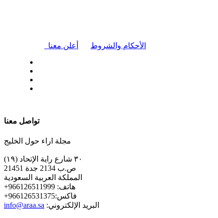
|
الأحكام والشروط
أعلن معنا
| تابعنا على
تواصل معنا
مجلة اراء حول الخليج
٣٠ شارع راية الإتحاد (١٩)
ص.ب 2134 جدة 21451
المملكة العربية السعودية
+هاتف: 966126511999
+فاكس:966126531375
:البريد الإلكتروني
info@araa.sa