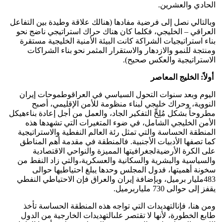
الحادي والعشرين.
وبالتالي نصل إلى فرضية مفادها (هنالك علاقة وطيدة بين التفاعل
العراقي – الخليجي، فكلما كان هناك حراك استراتيجي ناضج نحو
بناء استراتيجيات الشراكة كانت البيئة الأمنية الخليجية مستقرة
ومنتجة للنمو والازدهار والاستقرار المثمر نحو بناء الشراكات
الاستراتيجية والعكس صحيح).
أولاً: الخليج المعاصر
اليوم وبعد سنوات التحول السياسي في العراقوطموحات إيران
النووية، وحراك خليجي لبناء منظومة للأمن الإقليمي، أصبح
مطروحاً بشكل مُلِحٍّ التفكير الجاد، والعمل من أجل إعادة بناءهيكل
الأمن الخليجي الشامل، في ضوء المتغيرات التي تشهدها هذه
المنطقة الحساسة والتي تمثل رئة العالم النفطية والاستراتيجية
كما تصفها الأدبيات الأجنبية. فالمنطقة في مقدمة أهم المناطق
على الكرة الأرضيةلجغرافيتها المميزة والنواحي الاقتصادية
والسياسية والبشرية والسكانية والعسكرية،والتي زاد النفط من
سخونة أهميتها، فدول المجلس وحدها يبلغ احتياطيها حوالى
483مليار برميل، وبإضافة إيران والعراق فإن الاحتياطي النفطي
يقفز إلى حوالى 730 ملياربرميل.
ومن هنا، فإنالتهديدات التي تواجه هذه المنطقة الحساسة تأخذ
طابع الخطورة، لأنها لا تقتصر علىالتهديدات الخارجية من الدول