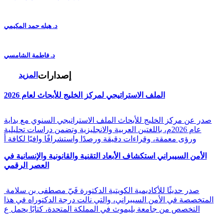
د. هيله حمد المكيمي
د. فاطمة الشامسي
إصدارات
المزيد
الملف الاستراتيجي لمركز الخليج للأبحاث لعام 2026
صدر عن مركز الخليج للأبحاث الملف الاستراتيجي السنوي مع بداية
عام 2026م، باللغتين العربية والانجليزية وتضمن دراسات تحليلية
ورؤى معمقة، وقراءات دقيقة ورصدًا واستشرافًا وافيًا لكافة أ
الأمن السيبراني استكشاف الأبعاد التقنية والقانونية والإنسانية في
العصر الرقمي
صدر حديثًا للأكاديمية الكويتية الدكتورة فَيّ مصطفى بن سلامة
المتخصصة في الأمن السيبراني، والتي نالت درجة الدكتوراه في هذا
التخصص من جامعة بليموث في المملكة المتحدة، كتابًا يحمل ع