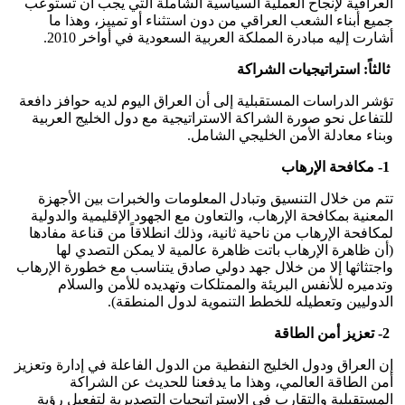
العراقية لإنجاح العملية السياسية الشاملة التي يجب أن تستوعب
جميع أبناء الشعب العراقي من دون استثناء أو تمييز، وهذا ما
أشارت إليه مبادرة المملكة العربية السعودية في أواخر 2010.
ثالثاً: استراتيجيات الشراكة
تؤشر الدراسات المستقبلية إلى أن العراق اليوم لديه حوافز دافعة
للتفاعل نحو صورة الشراكة الاستراتيجية مع دول الخليج العربية
وبناء معادلة الأمن الخليجي الشامل.
1- مكافحة الإرهاب
تتم من خلال التنسيق وتبادل المعلومات والخبرات بين الأجهزة
المعنية بمكافحة الإرهاب، والتعاون مع الجهود الإقليمية والدولية
لمكافحة الإرهاب من ناحية ثانية، وذلك انطلاقاً من قناعة مفادها
(أن ظاهرة الإرهاب باتت ظاهرة عالمية لا يمكن التصدي لها
واجتثاثها إلا من خلال جهد دولي صادق يتناسب مع خطورة الإرهاب
وتدميره للأنفس البريئة والممتلكات وتهديده للأمن والسلام
الدوليين وتعطيله للخطط التنموية لدول المنطقة).
2- تعزيز أمن الطاقة
إن العراق ودول الخليج النفطية من الدول الفاعلة في إدارة وتعزيز
أمن الطاقة العالمي، وهذا ما يدفعنا للحديث عن الشراكة
المستقبلية والتقارب في الاستراتيجيات التصديرية لتفعيل رؤية