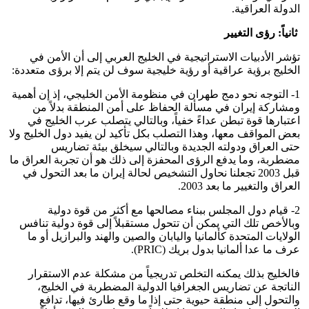
الدولة العراقية.
ثانياً: رؤى التغيير
تؤشر الأدبيات الاستراتيجية في الخليج العربي إلى أن الأمن في
الخليج برؤية عراقية أو رؤية خليجية سوف لن يتم إلا برؤى متعددة:
1- التوجه نحو دمج طهران في منظومة الأمن الخليجي، إذ إن أهمية
ومشاركة إيران في مسألة الحفاظ على أمن المنطقة بدلاً من
اعتبارها قوة تبطن عداءً خفياً، وبالتالي يتصلب عرب الخليج في
بعض المواقف معها، وهذا التصلب بكل تأكيد لن يفيد دول الخليج ولا
حتى العراق ودولته الجديدة وبالتالي سيخلق بيئة تضاريس
مضطربة، وما يدفع الرؤى المحفزة إلى ذلك هو أن تجربة العراق ما
قبل 2003 تجعلنا نحاول التشخيص لحالة إيران ما بعد التحول في
العراق والتغيير ما بعد 2003.
2- قيام دول المجلس ببناء مصالحها مع أكثر من قوة دولية
وبالأخص تلك التي يمكن أن تتحول مستقبلاً إلى قوة دولية تنافس
الولايات المتحدة كألمانيا واليابان والصين والهند والبرازيل أو ما
عرف ما عدا ألمانيا بدول بريك (PRIC).
فالخليج بذلك يمكنه التخلص تدريجياً من مشكلة عدم الاستقرار
الناتجة عن تضاريس الجغرافيا الدولية المضطربة في الخليج،
والتحول إلى منطقة حيوية حتى إذا ما وقع طارئ فيها، تدافع