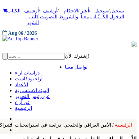
/
/
/
/
/
تسجيل
تسجيل
أعلن
الاحكام
أرشيف
أرشيف
الكتاب
الدخول
الكُــتَّـاب
معنا
والشروط
التصويت
كاتب
الشهر
Aug 06 / 2026
إشترك الآن!
تواصل معنا
دراسات آراء
آراء بودكاست
الأعداد
الهيئة الاستشارية
عن رئيس التحرير
عن آراء
الرئيسية
الرئيسية
/ الأمن العراقي والخليجي: دراسة في استراتيجيات الشراك