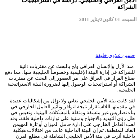
الأمن العراقي والخليجي: دراسة في استراتيجيات
الشراكة
السبت، 01 كانون2/يناير 2011
حسين علاوي خليفة
منذ الأزل والإنسان العراقي ولج بالبحث عن مقتربات ذاتية
للشراكة في إدارة البيئة الإقليمية وخصوصاً الخليجية منها، مما دفع
صناع القرار في العراق على مر العصور إلى البحث عن مقتربات
الشراكة أو استراتيجيات الوصول إليها لضرورة البيئة الاستراتيجية
الخليجية.
لقد كانت بيئة الأمن الخليجي تعاني ولا تزال من إشكاليات عديدة
في مقدمتها اللااستقرار نتيجة لتوافر وتأثير العامل الخارجي في
بناء تضاريس غير متسقة ومثقلة بالمشكلات البينية، وتعيش في
ظل رؤى التهديد والاجتياح ومبنية على توازنات داخلية قلقة، وقد
لعب العامل الخارجي على إدارة حامل الميزان أو تارة المهيمن
القائد للمنطقة، ثم إن البيئة الداخلية عانت من اختلالات هيكلية
داخلية أثرت في بيئة الأمن الخليجي الشاملة في مطلع القرن