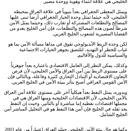
الخليجي هي علاقة انتماء وهوية ووحدة مصير.
ويمثل المعطى الجغرافي بعداً بنيوياً في علاقة العراق بمحيطه
الخليجي، لأنه حيثما تمثل وحدة الخيار الجغرافي أرضاً تبنى عليها
المصالح والتطلعات المشتركة أو تقارب ذلك، وحيثما يمثل الأمن
شرطاً لصون هذه المصالح والتطلعات، فإن أمن الخليج يغدو من
القضايا المصيرية لشعوب الخليج العربي.
لكن وحدة الربط الأيديولوجي تفوق في مداها مسألة الأمن بما هو
غياب للخطر أو التهديد، لتلتصق بجوهر الخيارات الاجتماعية
والسياسية للدول والأقاليم.
وكذلك، يمكن النظر إلى العامل الاقتصادي باعتباره بعداً جوهرياً
على مستوى الربط بين أمن العراق والأمن الخليجي، لأن فرص
التعاون الاقتصادية أو التبادل التجاري كثيرة وفاعلة، وبالتالي فإن
الأمن القومي العراقي أصبح يتأثر ببيئة الأمن في الخليج العربي.
وبدوره، يمثل النفط بعداً هيكلياً آخر على مستوى علاقة أمن العراق
بالأمن الخليجي، لأن الاقتصادات الخليجية ومنها العراق هي في
مجملها اقتصادات نفطية إما مباشرة أو بالتأثير، وحيث إن النفط
يجد ثقله في الخليج فإن أمن هذا النفط هو في التحليل المباشر أمن
الخليج الشامل.
وكما هو حال بيئة الأمن الخليجي جسّد العراق اعتباراً من عام 2003