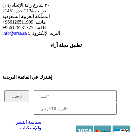
٣٠ شارع راية الإتحاد (١٩)
ص.ب 2134 جدة 21451
المملكة العربية السعودية
+هاتف: 966126511999
+فاكس:966126531375
:البريد الإلكتروني
info@araa.sa
تطبيق مجلة آراء
إشترك في القائمة البريدية
سياسة النشر
والإستكتاب