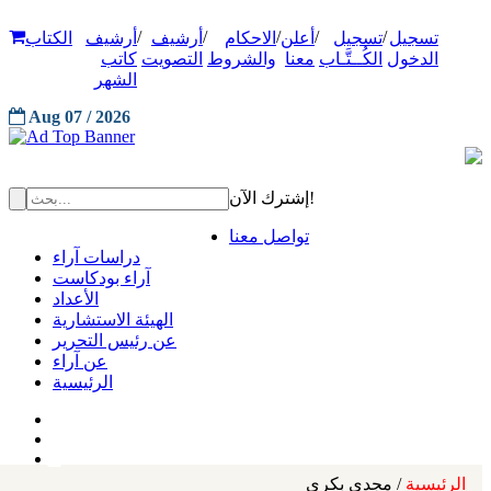
/
/
/
/
/
تسجيل
تسجيل
أعلن
الاحكام
أرشيف
أرشيف
الكتاب
الدخول
الكُــتَّـاب
معنا
والشروط
التصويت
كاتب
الشهر
Aug 07 / 2026
إشترك الآن!
تواصل معنا
دراسات آراء
آراء بودكاست
الأعداد
الهيئة الاستشارية
عن رئيس التحرير
عن آراء
الرئيسية
الرئيسية
/ مجدي بكري