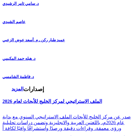
د. سامي ثامر الرشيدي
عاصم الشيدي
عميد طيار ركن ـ م .أسعد عوض الزعبي
د. هيله حمد المكيمي
د. فاطمة الشامسي
إصدارات
المزيد
الملف الاستراتيجي لمركز الخليج للأبحاث لعام 2026
صدر عن مركز الخليج للأبحاث الملف الاستراتيجي السنوي مع بداية
عام 2026م، باللغتين العربية والانجليزية وتضمن دراسات تحليلية
ورؤى معمقة، وقراءات دقيقة ورصدًا واستشرافًا وافيًا لكافة أ