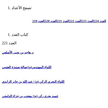
تصفح الأعداد
العدد 224
العدد 223
العدد 222
العدد 221
العدد 220
العدد 219
كتاب العدد
العدد 221
د. هاجد بن يحيى الأصلعي
اللواء المهندس(م)/صالح صنيدح العتيبي
اللواء البحري الركن (م) / عبد الله بن جابر الزايدي
عميد بحري ركن (م)/ معجب بن جزاء الدلبحي