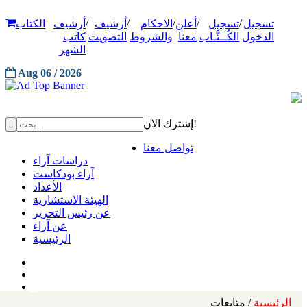
/
/
/
/
/
تسجيل
تسجيل
أعلن
الاحكام
أرشيف
أرشيف
الكتاب
الدخول
الكُــتَّـاب
معنا
والشروط
التصويت
كاتب
الشهر
Aug 06 / 2026
إشترك الآن!
تواصل معنا
دراسات آراء
آراء بودكاست
الأعداد
الهيئة الاستشارية
عن رئيس التحرير
عن آراء
الرئيسية
الرئيسية
/ متابعات