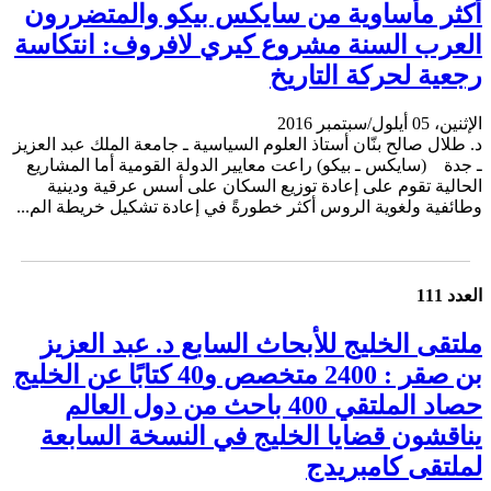
أكثر مأساوية من سايكس بيكو والمتضررون
العرب السنة مشروع كيري لافروف: انتكاسة
رجعية لحركة التاريخ
الإثنين، 05 أيلول/سبتمبر 2016
د. طلال صالح بنّان أستاذ العلوم السياسية ـ جامعة الملك عبد العزيز
ـ جدة (سايكس ـ بيكو) راعت معايير الدولة القومية أما المشاريع
الحالية تقوم على إعادة توزيع السكان على أسس عرقية ودينية
وطائفية ولغوية الروس أكثر خطورةً في إعادة تشكيل خريطة الم...
العدد 111
ملتقى الخليج للأبحاث السابع د. عبد العزيز
بن صقر : 2400 متخصص و40 كتابًا عن الخليج
حصاد الملتقي 400 باحث من دول العالم
يناقشون قضايا الخليج في النسخة السابعة
لملتقى كامبريدج