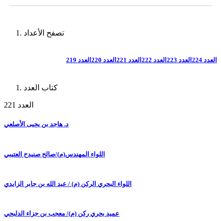
تصفح الأعداد
العدد 224
العدد 223
العدد 222
العدد 221
العدد 220
العدد 219
كتاب العدد
العدد 221
د. هاجد بن يحيى الأصلعي
اللواء المهندس(م)/صالح صنيدح العتيبي
اللواء البحري الركن (م) / عبد الله بن جابر الزايدي
عميد بحري ركن (م)/ معجب بن جزاء الدلبحي