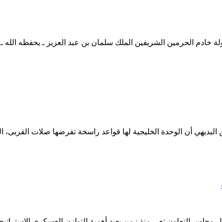
لبديهي أن الوحدة الخليجية لها قواعد راسخة تفرضها صلات القربى، الت
 مجلس التعاون تعي منذ زمن بعيد أهمية التوازن العسكري الاستراتيج