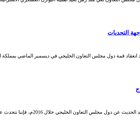
ج
د. عبدالعزيز بن عثمان بن صقر رئيس م