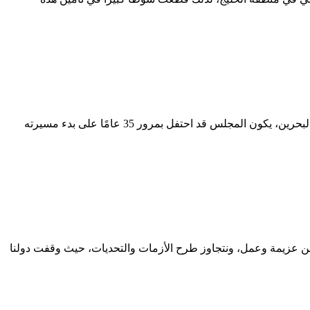
د. عبدالعزيز بن عثمان بن صقر رئيس مركز الخليج للأبحاث بعد انعقاد قمة دول مجلس التعاون الخليجي في ديسمبر الماضي بمملكة البحرين، يكون المجلس قد احتفل بمرور 35 عامًا على بدء مسيرته
ركز الخليج للأبحاث عند الحديث عن دول مجلس التعاون الخليجي خلال 2016م، فإننا نتحدث عن عزيمة وعمل، ونتجاوز طرح الأزمات والتحديات، حيث وقفت دولنا