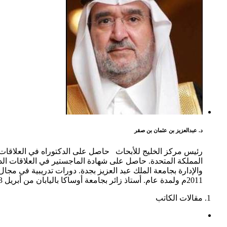
د. عبدالعزيز بن عثمان بن صقر
المملكة المتحدة. حاصل على شهادة الماجستير في العلاقات الدو
2011م ولمدة عام. أستاذ زائر بجامعة أوساكا باليابان من أبريل 2013م ولمدة عام. محاضر في العديد من الجامعات والأكاديميات العسكرية والمدنية.
مقالات الكاتب