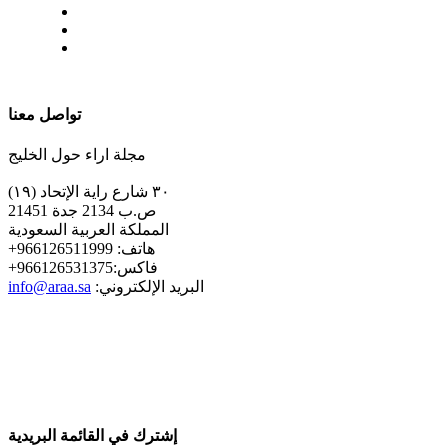
| تابعنا على
تواصل معنا
مجلة اراء حول الخليج
٣٠ شارع راية الإتحاد (١٩)
ص.ب 2134 جدة 21451
المملكة العربية السعودية
+هاتف: 966126511999
+فاكس:966126531375
:البريد الإلكتروني
info@araa.sa
إشترك في القائمة البريدية