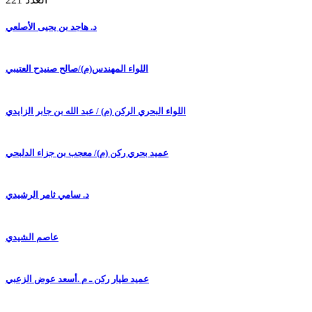
د. هاجد بن يحيى الأصلعي
اللواء المهندس(م)/صالح صنيدح العتيبي
اللواء البحري الركن (م) / عبد الله بن جابر الزايدي
عميد بحري ركن (م)/ معجب بن جزاء الدلبحي
د. سامي ثامر الرشيدي
عاصم الشيدي
عميد طيار ركن ـ م .أسعد عوض الزعبي