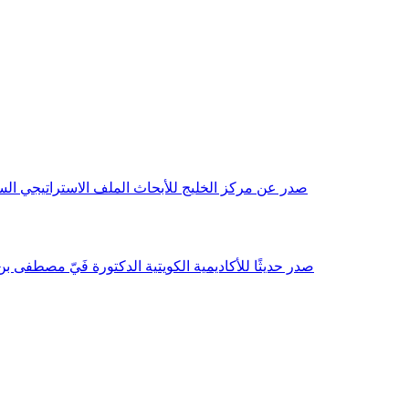
صدر عن مركز الخليج للأبحاث الملف الاستراتيجي السنوي مع بداية عام 2026م، باللغتين العربية والانجليزية وتضمن دراسات تحليلية ورؤى معمقة، 
صدر حديثًا للأكاديمية الكويتية الدكتورة فَيّ مصطفى