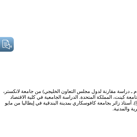
رئيس مركز الخليج للأبحاث حاصل على الدكتوراه في العلاقات الدولية (أمن الخليج: الديناميكيات والتصورات والسياسات 1968 ـ 2003م ـ دراسة مقارنة لدول مجلس التعاون الخليجي) من جامعة لانكستر،
معة كينت، المملكة المتحدة. الدراسة الجامعية في كلية الاقتصاد
ورات تدريبية في مجال القيادة والإدارة المتقدمة، (معهد الإدارة الدولي (IMD) لوزان – سويسرا). أستاذ زائر بجامعة كافوسكاري بمدينة البندقية في إيطاليا من مايو