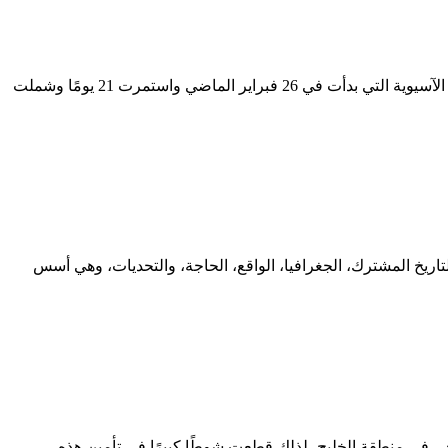
د. عبدالعزيز بن عثمان بن صقر رئيس مركز الخليج للأبحاث جولة خادم الحرمين الشريفين الملك سلمان بن عبد العزيز ـ يحفظه الله ـ الآسيوية التي بدأت في 26 فبراير الماضي واستمرت 21 يومًا وشملت
اريخ المشترك، الجغرافيا، الواقع، الحاجة، والتحديات، وهي أسس
ي في منطقة الخليج، لذلك قطعت شوطًا كبيرًا في تأمين هذه