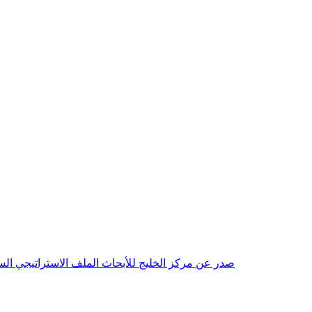
صدر عن مركز الخليج للأبحاث الملف الاستراتيجي السنوي مع بداية عام 2026م، باللغتين العربية والانجليزية وتضمن دراسات تحليلية ورؤى معمقة، 