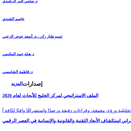
د. سامي ثامر الرشيدي
عاصم الشيدي
عميد طيار ركن ـ م .أسعد عوض الزعبي
د. هيله حمد المكيمي
د. فاطمة الشامسي
إصدارات
المزيد
الملف الاستراتيجي لمركز الخليج للأبحاث لعام 2026
راني استكشاف الأبعاد التقنية والقانونية والإنسانية في العصر الرقمي