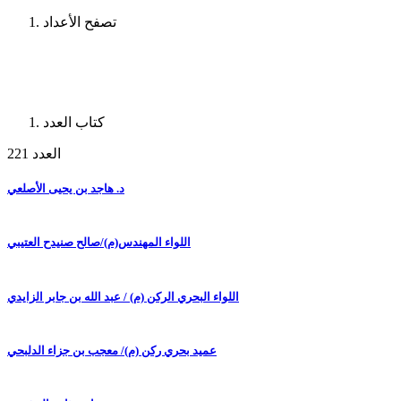
تصفح الأعداد
كتاب العدد
العدد 221
د. هاجد بن يحيى الأصلعي
اللواء المهندس(م)/صالح صنيدح العتيبي
اللواء البحري الركن (م) / عبد الله بن جابر الزايدي
عميد بحري ركن (م)/ معجب بن جزاء الدلبحي