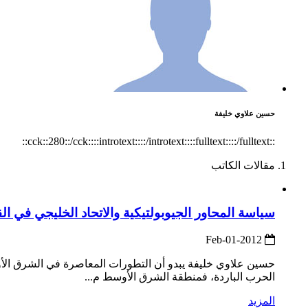
حسين علاوي خليفة
::cck::280::/cck::::introtext::::/introtext::::fulltext::::/fulltext::
مقالات الكاتب
سياسة المحاور الجيوبولتيكية والاتحاد الخليجي في القرن 21: دراسة مست
2012-Feb-01
حسين علاوي خليفة يبدو أن التطورات المعاصرة في الشرق الأوسط
الحرب الباردة، فمنطقة الشرق الأوسط م...
المزيد