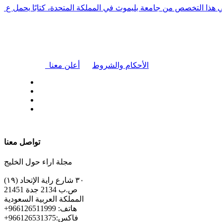
في هذا التخصص من جامعة بليموث في المملكة المتحدة، كتابًا يحمل ع
|
الأحكام والشروط
أعلن معنا
| تابعنا على
تواصل معنا
مجلة اراء حول الخليج
٣٠ شارع راية الإتحاد (١٩)
ص.ب 2134 جدة 21451
المملكة العربية السعودية
+هاتف: 966126511999
+فاكس:966126531375