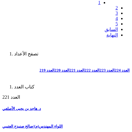
1
2
3
4
5
السابق
النهاية
تصفح الأعداد
العدد 224
العدد 223
العدد 222
العدد 221
العدد 220
العدد 219
كتاب العدد
العدد 221
د. هاجد بن يحيى الأصلعي
اللواء المهندس(م)/صالح صنيدح العتيبي