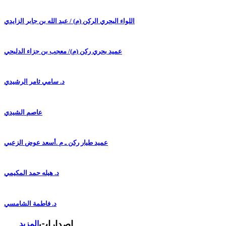
اللواء البحري الركن (م) / عبد الله بن جابر الزايدي
عميد بحري ركن (م)/ معجب بن جزاء الدلبحي
د. سامي ثامر الرشيدي
عاصم الشيدي
عميد طيار ركن ـ م .أسعد عوض الزعبي
د. هيله حمد المكيمي
د. فاطمة الشامسي
إصدارات
المزيد