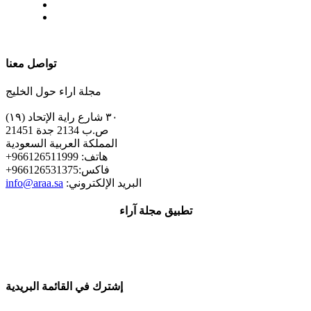
| تابعنا على
تواصل معنا
مجلة اراء حول الخليج
٣٠ شارع راية الإتحاد (١٩)
ص.ب 2134 جدة 21451
المملكة العربية السعودية
+هاتف: 966126511999
+فاكس:966126531375
:البريد الإلكتروني
info@araa.sa
تطبيق مجلة آراء
إشترك في القائمة البريدية