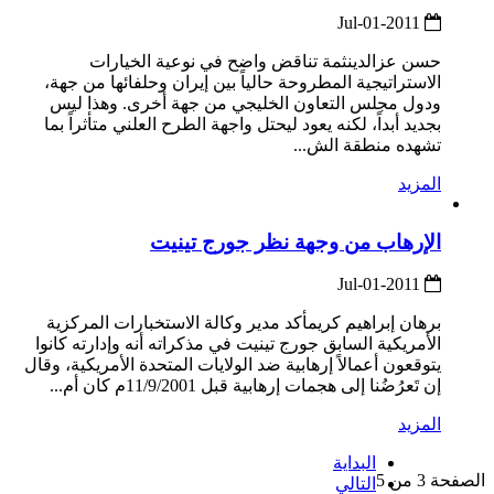
2011-Jul-01
حسن عزالدينثمة تناقض واضح في نوعية الخيارات
الاستراتيجية المطروحة حالياً بين إيران وحلفائها من جهة،
ودول مجلس التعاون الخليجي من جهة أخرى. وهذا ليس
بجديد أبداً، لكنه يعود ليحتل واجهة الطرح العلني متأثراً بما
تشهده منطقة الش...
المزيد
الإرهاب من وجهة نظر جورج تينيت
2011-Jul-01
برهان إبراهيم كريمأكد مدير وكالة الاستخبارات المركزية
الأمريكية السابق جورج تينيت في مذكراته أنه وإدارته كانوا
يتوقعون أعمالاً إرهابية ضد الولايات المتحدة الأمريكية، وقال
إن تَعرُضُنا إلى هجمات إرهابية قبل 11/9/2001م كان أم...
المزيد
البداية
الصفحة 3 من 5
التالي