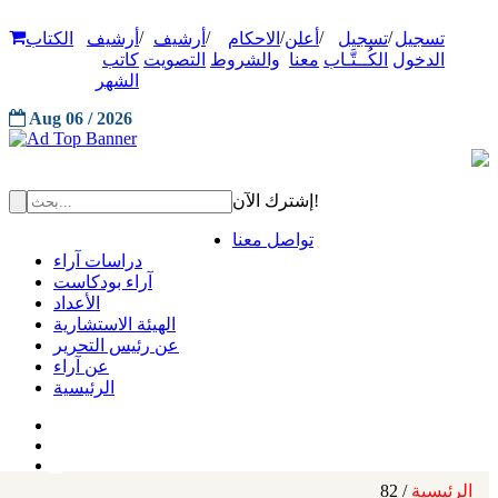
/
/
/
/
/
تسجيل
تسجيل
أعلن
الاحكام
أرشيف
أرشيف
الكتاب
الدخول
الكُــتَّـاب
معنا
والشروط
التصويت
كاتب
الشهر
Aug 06 / 2026
إشترك الآن!
تواصل معنا
دراسات آراء
آراء بودكاست
الأعداد
الهيئة الاستشارية
عن رئيس التحرير
عن آراء
الرئيسية
الرئيسية
/ 82