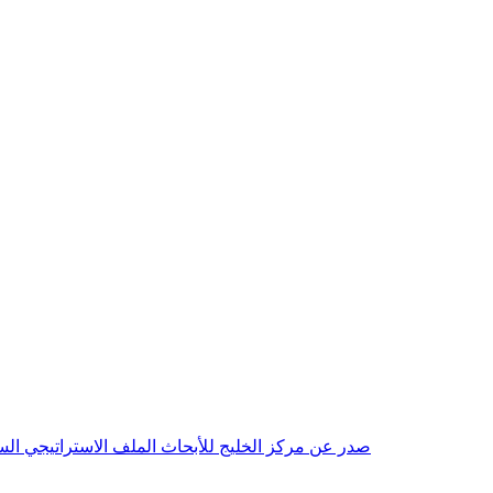
صدر عن مركز الخليج للأبحاث الملف الاستراتيجي السنوي مع بداية عام 2026م، باللغتين العربية والانجليزية وتضمن دراسات تحليلية ورؤى معمقة، 