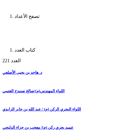
تصفح الأعداد
كتاب العدد
العدد 221
د. هاجد بن يحيى الأصلعي
اللواء المهندس(م)/صالح صنيدح العتيبي
اللواء البحري الركن (م) / عبد الله بن جابر الزايدي
عميد بحري ركن (م)/ معجب بن جزاء الدلبحي