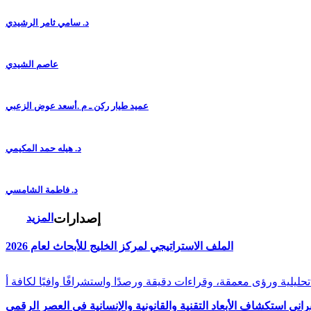
د. سامي ثامر الرشيدي
عاصم الشيدي
عميد طيار ركن ـ م .أسعد عوض الزعبي
د. هيله حمد المكيمي
د. فاطمة الشامسي
إصدارات
المزيد
الملف الاستراتيجي لمركز الخليج للأبحاث لعام 2026
راني استكشاف الأبعاد التقنية والقانونية والإنسانية في العصر الرقمي