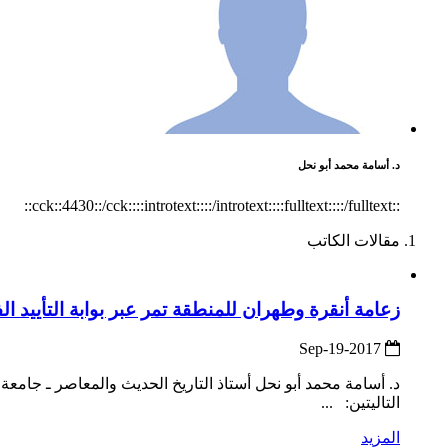
د. أسامة محمد أبو نحل
::cck::4430::/cck::::introtext::::/introtext::::fulltext::::/fulltext::
مقالات الكاتب
زعامة أنقرة وطهران للمنطقة تمر عبر بوابة التأييد ا
2017-Sep-19
د. أسامة محمد أبو نحل أستاذ التاريخ الحديث والمعاصر ـ جامعة
التاليتين: ...
المزيد