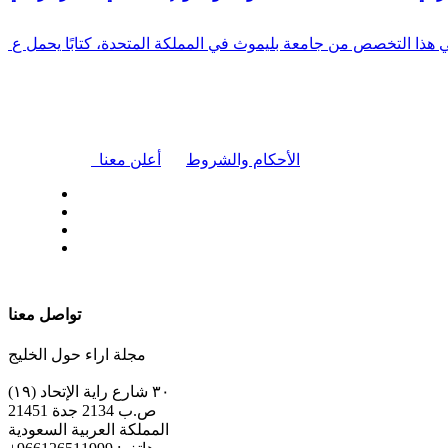
في هذا التخصص من جامعة بليموث في المملكة المتحدة، كتابًا يحمل ع
|
الأحكام والشروط
أعلن معنا
| تابعنا على
تواصل معنا
مجلة اراء حول الخليج
٣٠ شارع راية الإتحاد (١٩)
ص.ب 2134 جدة 21451
المملكة العربية السعودية