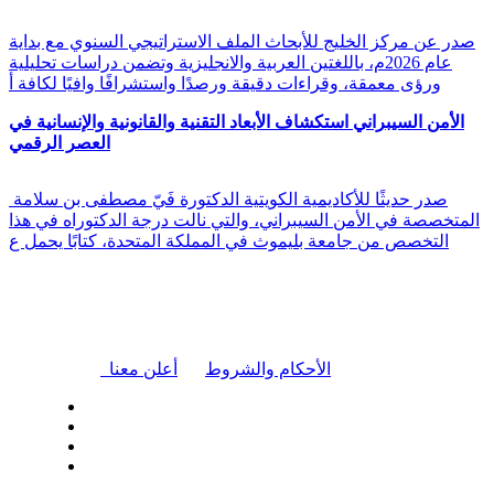
صدر عن مركز الخليج للأبحاث الملف الاستراتيجي السنوي مع بداية
عام 2026م، باللغتين العربية والانجليزية وتضمن دراسات تحليلية
ورؤى معمقة، وقراءات دقيقة ورصدًا واستشرافًا وافيًا لكافة أ
الأمن السيبراني استكشاف الأبعاد التقنية والقانونية والإنسانية في
العصر الرقمي
صدر حديثًا للأكاديمية الكويتية الدكتورة فَيّ مصطفى بن سلامة
المتخصصة في الأمن السيبراني، والتي نالت درجة الدكتوراه في هذا
التخصص من جامعة بليموث في المملكة المتحدة، كتابًا يحمل ع
|
الأحكام والشروط
أعلن معنا
| تابعنا على