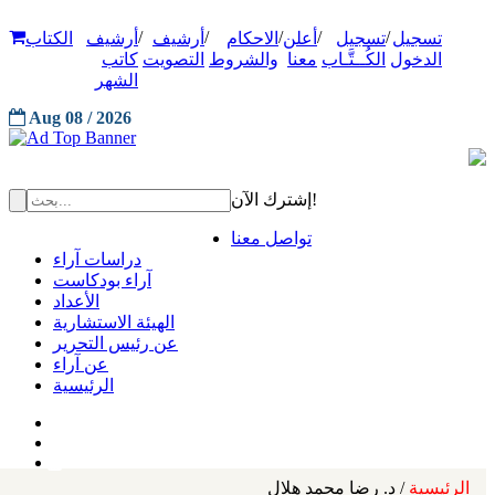
/
/
/
/
/
تسجيل
تسجيل
أعلن
الاحكام
أرشيف
أرشيف
الكتاب
الدخول
الكُــتَّـاب
معنا
والشروط
التصويت
كاتب
الشهر
Aug 08 / 2026
إشترك الآن!
تواصل معنا
دراسات آراء
آراء بودكاست
الأعداد
الهيئة الاستشارية
عن رئيس التحرير
عن آراء
الرئيسية
الرئيسية
/ د. رضا محمد هلال