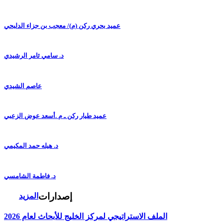
عميد بحري ركن (م)/ معجب بن جزاء الدلبحي
د. سامي ثامر الرشيدي
عاصم الشيدي
عميد طيار ركن ـ م .أسعد عوض الزعبي
د. هيله حمد المكيمي
د. فاطمة الشامسي
إصدارات
المزيد
الملف الاستراتيجي لمركز الخليج للأبحاث لعام 2026