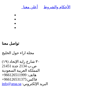
|
الأحكام والشروط
أعلن معنا
| تابعنا على
تواصل معنا
مجلة اراء حول الخليج
٣٠ شارع راية الإتحاد (١٩)
ص.ب 2134 جدة 21451
المملكة العربية السعودية
+هاتف: 966126511999
+فاكس:966126531375
:البريد الإلكتروني
info@araa.sa