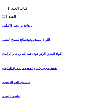
كتاب العدد
العدد 221
د. هاجد بن يحيى الأصلعي
اللواء المهندس(م)/صالح صنيدح العتيبي
اللواء البحري الركن (م) / عبد الله بن جابر الزايدي
عميد بحري ركن (م)/ معجب بن جزاء الدلبحي
د. سامي ثامر الرشيدي
عاصم الشيدي