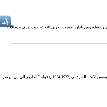
زيز التعاون بين بلدان المغرب العربي الثلاث، حيث تهدف هذه الآلية
أ.د. أحمد سليم البرصان أستاذ العلوم السياسية بجامعتي الملك عبد العزيز والحسين بن طلال سابقا يروى عن لينين زعيم الثورة البلشفية ومؤسس الاتحاد السوفيتي (1922-1924م) قوله " الطريق إلى باريس تمر