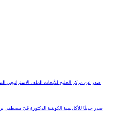
صدر عن مركز الخليج للأبحاث الملف الاستراتيجي السنوي مع بداية عام 2026م، باللغتين العربية والانجليزية وتضمن دراسات تحليلية ورؤى معمقة، 
صدر حديثًا للأكاديمية الكويتية الدكتورة فَيّ مصطفى