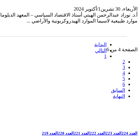
الأربعاء، 30 تشرين1/أكتوير 2024
أ.د. نوزاد عبدالرحمن الهيتي أستاذ الاقتصاد السياسي – المعهد الدبل
موارد طبيعية لاسيما الموارد الهيدروكربونية والأراضي ...
البداية
الصفحة 4 من 6
التالي
1
2
3
4
5
6
السابق
النهاية
العدد 224
العدد 223
العدد 222
العدد 221
العدد 220
العدد 219