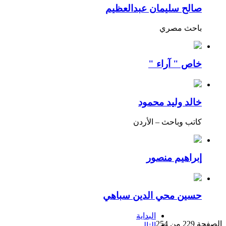
صالح سليمان عبدالعظيم
باحث مصري
خاص " آراء "
خالد وليد محمود
كاتب وباحث – الأردن
إبراهيم منصور
حسين محي الدين سباهي
البداية
الصفحة 229 من 254
التالي