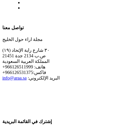
| تابعنا على
تواصل معنا
مجلة اراء حول الخليج
٣٠ شارع راية الإتحاد (١٩)
ص.ب 2134 جدة 21451
المملكة العربية السعودية
+هاتف: 966126511999
+فاكس:966126531375
:البريد الإلكتروني
info@araa.sa
إشترك في القائمة البريدية