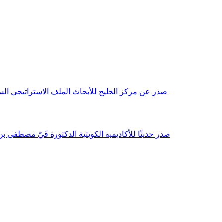
صدر عن مركز الخليج للأبحاث الملف الاستراتيجي السنوي مع بداية عام 2026م، باللغتين العربية والانجليزية وتضمن دراسات تحليلية ورؤى معمقة، 
صدر حديثًا للأكاديمية الكويتية الدكتورة فَيّ مصطفى