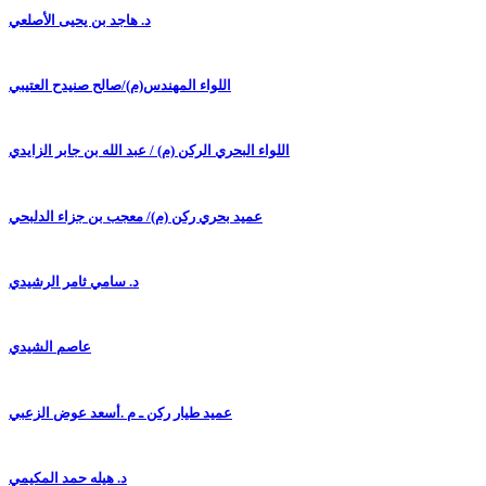
د. هاجد بن يحيى الأصلعي
اللواء المهندس(م)/صالح صنيدح العتيبي
اللواء البحري الركن (م) / عبد الله بن جابر الزايدي
عميد بحري ركن (م)/ معجب بن جزاء الدلبحي
د. سامي ثامر الرشيدي
عاصم الشيدي
عميد طيار ركن ـ م .أسعد عوض الزعبي
د. هيله حمد المكيمي