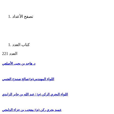
تصفح الأعداد
كتاب العدد
العدد 221
د. هاجد بن يحيى الأصلعي
اللواء المهندس(م)/صالح صنيدح العتيبي
اللواء البحري الركن (م) / عبد الله بن جابر الزايدي
عميد بحري ركن (م)/ معجب بن جزاء الدلبحي