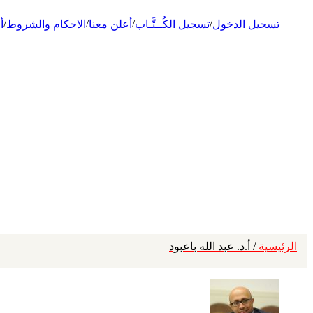
/
/
/
/
تسجيل الدخول
تسجيل الكُــتَّـاب
أعلن معنا
الاحكام والشروط
أ
الرئيسية
/ أ.د. عبد الله باعبود