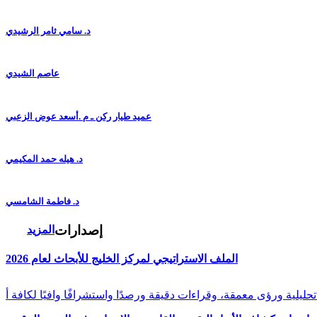
د. سامي ثامر الرشيدي
عاصم الشيدي
عميد طيار ركن ـ م .أسعد عوض الزعبي
د. هيله حمد المكيمي
د. فاطمة الشامسي
إصدارات
المزيد
الملف الاستراتيجي لمركز الخليج للأبحاث لعام 2026