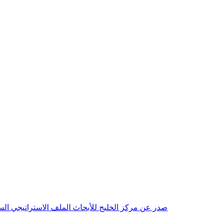
صدر عن مركز الخليج للأبحاث الملف الاستراتيجي السنوي مع بداية عام 2026م، باللغتين العربية والانجليزية وتضمن دراسات تحليلية ورؤى معمقة، 