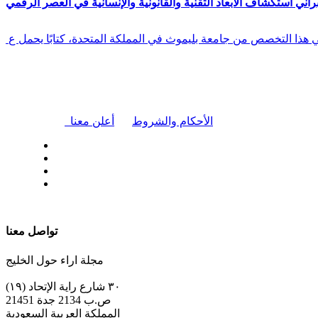
راني استكشاف الأبعاد التقنية والقانونية والإنسانية في العصر الرقمي
في هذا التخصص من جامعة بليموث في المملكة المتحدة، كتابًا يحمل ع
|
الأحكام والشروط
أعلن معنا
| تابعنا على
تواصل معنا
مجلة اراء حول الخليج
٣٠ شارع راية الإتحاد (١٩)
ص.ب 2134 جدة 21451
المملكة العربية السعودية