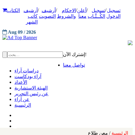
/
/
/
/
/
تسجيل
تسجيل
أعلن
الاحكام
أرشيف
أرشيف
الكتاب
الدخول
الكُــتَّـاب
معنا
والشروط
التصويت
كاتب
الشهر
Aug 09 / 2026
إشترك الآن!
تواصل معنا
دراسات آراء
آراء بودكاست
الأعداد
الهيئة الاستشارية
عن رئيس التحرير
عن آراء
الرئيسية
الرئيسية
/ معن طلاع