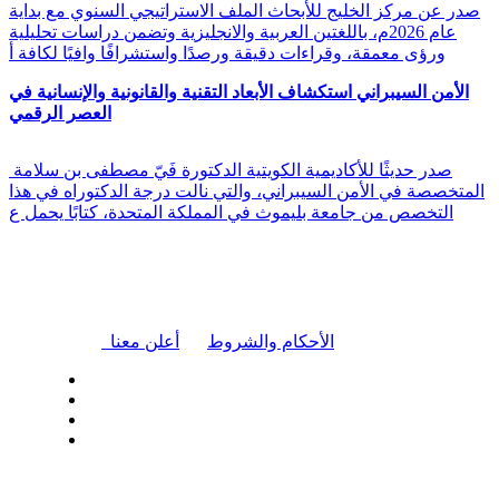
صدر عن مركز الخليج للأبحاث الملف الاستراتيجي السنوي مع بداية
عام 2026م، باللغتين العربية والانجليزية وتضمن دراسات تحليلية
ورؤى معمقة، وقراءات دقيقة ورصدًا واستشرافًا وافيًا لكافة أ
الأمن السيبراني استكشاف الأبعاد التقنية والقانونية والإنسانية في
العصر الرقمي
صدر حديثًا للأكاديمية الكويتية الدكتورة فَيّ مصطفى بن سلامة
المتخصصة في الأمن السيبراني، والتي نالت درجة الدكتوراه في هذا
التخصص من جامعة بليموث في المملكة المتحدة، كتابًا يحمل ع
|
الأحكام والشروط
أعلن معنا
| تابعنا على