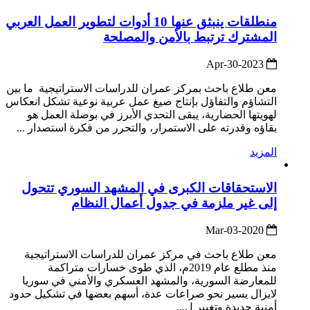
منطلقات ينبثق عنها 10 أدوات لتطوير العمل العربي
المشترك ترتبط بالأمن والمصلحة
2023-Apr-30
معن طلاع باحث بمركز عمران للدراسات الاستراتيجية ما بين
التشاؤم والتفاؤل بإنتاج صيغ عمل عربية نوعية تشكل انعكاس
لهويتها الحضارية، يبقى التحدي الأبرز في بوصلة العمل هو
بقاؤه وقدرته على الاستمرار، والتحرر من فكرة استصدار ...
المزيد
الاستحقاقات الكبرى في المشهد السوري تتحول
إلى غير ملزمة في جدول أعمال النظام
2020-Mar-03
معن طلاع باحث في مركز عمران للدراسات الاستراتيجية
منذ مطلع عام 2019م، الذي طوى خسارات متراكمة
للمعارضة السورية، والمشهد العسكري والأمني في سوريا
لايزال يسير نحو صراعات عدة، أسهم بعضها في تشكيل حدود
أمنية جديدة وتغيير ل...