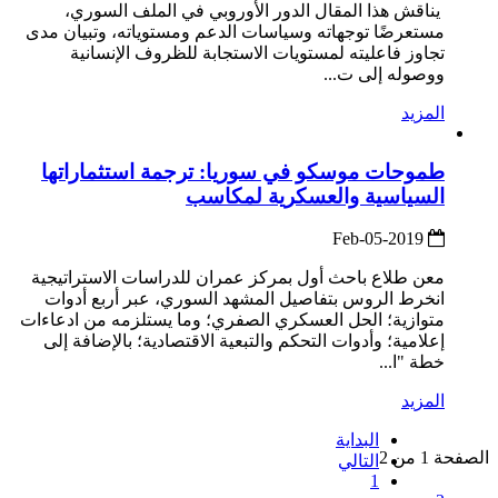
يناقش هذا المقال الدور الأوروبي في الملف السوري،
مستعرضًا توجهاته وسياسات الدعم ومستوياته، وتبيان مدى
تجاوز فاعليته لمستويات الاستجابة للظروف الإنسانية
ووصوله إلى ت...
المزيد
طموحات موسكو في سوريا: ترجمة استثماراتها
السياسية والعسكرية لمكاسب
2019-Feb-05
معن طلاع باحث أول بمركز عمران للدراسات الاستراتيجية
انخرط الروس بتفاصيل المشهد السوري، عبر أربع أدوات
متوازية؛ الحل العسكري الصفري؛ وما يستلزمه من ادعاءات
إعلامية؛ وأدوات التحكم والتبعية الاقتصادية؛ بالإضافة إلى
خطة "ا...
المزيد
البداية
الصفحة 1 من 2
التالي
1