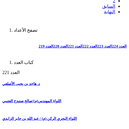
2
السابق
النهاية
تصفح الأعداد
العدد 224
العدد 223
العدد 222
العدد 221
العدد 220
العدد 219
كتاب العدد
العدد 221
د. هاجد بن يحيى الأصلعي
اللواء المهندس(م)/صالح صنيدح العتيبي
اللواء البحري الركن (م) / عبد الله بن جابر الزايدي