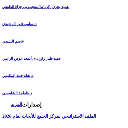
عميد بحري ركن (م)/ معجب بن جزاء الدلبحي
د. سامي ثامر الرشيدي
عاصم الشيدي
عميد طيار ركن ـ م .أسعد عوض الزعبي
د. هيله حمد المكيمي
د. فاطمة الشامسي
إصدارات
المزيد
الملف الاستراتيجي لمركز الخليج للأبحاث لعام 2026