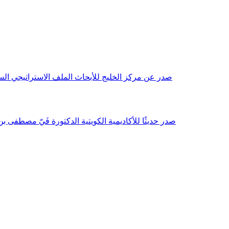
صدر عن مركز الخليج للأبحاث الملف الاستراتيجي السنوي مع بداية عام 2026م، باللغتين العربية والانجليزية وتضمن دراسات تحليلية ورؤى معمقة، 
صدر حديثًا للأكاديمية الكويتية الدكتورة فَيّ مصطفى