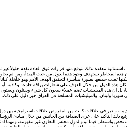
استثنائية معقدة لذلك نتوقع منها قرارات فوق العادة تقدم حلولاً غير تق
لأن هذه المخاطر تستهدف وجود هذه الدول من حيث المبدأ، ومن ثم يحا
نها تصب جميعها بصورة مباشرة لتحقيق الهدف الأهم وهو خلخلة كيانات 
ركان هذه الدول من خلال العزف على شعارات براقة خادعة وكاذبة، أو عب
يها، بل أن هذه الميليشيات تضم عملاء يبيعون كل شيء ويقتلون ويعيثون 
في سوريا ولبنان، والميليشيات المسلحة في العراق خير دليل على ذلك، 
يمة، وتغير في علاقات كانت من المفروض علاقات استراتيجية بين دول م
بع ذلك التأكيد على عرى الصداقة بين الجانبين من خلال مبادئ الرؤساء
باب تخص واشنطن فيما تبدو لدول مجلس التعاون غير مفهومة، ومهما ادع
لأفق ما يشير إلى وجود مواقف أمريكية ترسي الثقة مع دول الخليج حتى بع