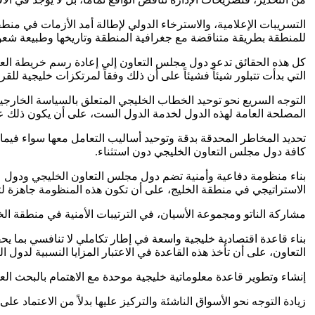
التسريبات الإعلامية، والاسترخاء الدولي لإطالة أمد الأزمات في منط
للمنطقة بطريقة متناقضة مع جغرافية المنطقة وتاريخها وطبيعة شعوبه
كل هذه الحقائق تدعو دول مجلس التعاون إلى إعادة رسم خريطة العلاق
التي بدأت تتبلور شيئاً فشيئاً على أن ذلك وفقاً لمرتكزات خليجية للق
التوجه السريع نحو توحيد الخطاب الخليجي المتعلق بالسياسة الخارجية خ
المصلحة العامة لهذه الدول لخدمة الدول الست، على أن يكون ذلك على
تحديد المخاطر المحدقة بدقة وتوحيد أساليب التعامل معها سواء فيما يت
كافة دول مجلس التعاون الخليجي دون استثناء.
بناء منظومة دفاعية وأمنية تضم دول مجلس التعاون الخليجي ودول ع
الاستراتيجي في منطقة الخليج، على أن تكون هذه المنظومة جاهزة لتس
مشاركة الناتو ومجموعة الأسيان، في الترتيبات الأمنية في منطقة الخ
التعاون، على أن تأخذ هذه القاعدة في الاعتبار المزايا النسبية لدول
إنشاء وتطوير قاعدة معلوماتية خليجية موحدة مع الاهتمام بالبحث العل
زيادة التوجه نحو الأسواق الناشئة والتركيز عليها بدلاً من الاعتماد ع