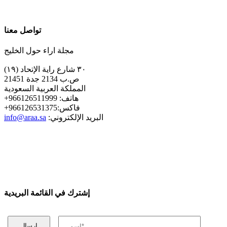
تواصل معنا
مجلة اراء حول الخليج
٣٠ شارع راية الإتحاد (١٩)
ص.ب 2134 جدة 21451
المملكة العربية السعودية
+هاتف: 966126511999
+فاكس:966126531375
:البريد الإلكتروني
info@araa.sa
إشترك في القائمة البريدية