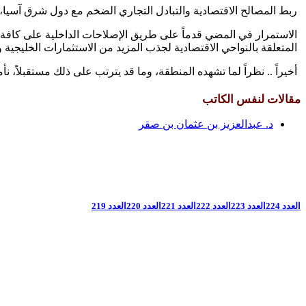
ربط المصالح الاقتصادية والتبادل التجاري الضخم مع دول شرق آسيا، با
الاستمرار في المضي قدماً على طريق الإصلاحات الداخلية على كافة ا
المتعلقة بالنواحي الاقتصادية لجذب المزيد من الاستثمارات الخليجية وا
أخيراً .. نظراً لما تشهده المنطقة، وما قد يترتب على ذلك مستقبلاً،
مقالات لنفس الكاتب
د. عبدالعزيز بن عثمان بن صقر
العدد 224
العدد 223
العدد 222
العدد 221
العدد 220
العدد 219