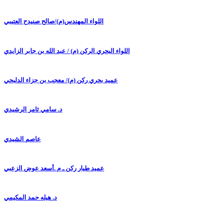
اللواء المهندس(م)/صالح صنيدح العتيبي
اللواء البحري الركن (م) / عبد الله بن جابر الزايدي
عميد بحري ركن (م)/ معجب بن جزاء الدلبحي
د. سامي ثامر الرشيدي
عاصم الشيدي
عميد طيار ركن ـ م .أسعد عوض الزعبي
د. هيله حمد المكيمي