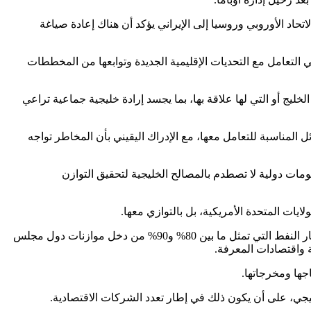
حاد الأوروبي وروسيا إلى الإيراني يؤكد أن هناك إعادة صياغة
 التعامل مع التحديات الإقليمية الجديدة وتوابعها من المخططات
لخليج أو التي لها علاقة بها، بما يجسد إرادة خليجية جماعية تراعي
ل المناسبة للتعامل معها، مع الإدراك اليقيني بأن المخاطر تواجه
ات دولية لا تصطدم بالمصالح الخليجية لتحقيق التوازن
يات المتحدة الأمريكية، بل بالتوازي معها.
بناء قاعدة اقتصادية خليجية واسعة في إطار تكاملي لا تنافسي بما يحقق توسيع القاعدة الاقتصادية وتنويع مصادر الدخل على ضوء انهيار أسعار النفط التي تمثل ما بين 80% و90% من دخل موازنات دول مجلس
ة واقتصادات المعرفة.
جها ومخرجاتها.
الخليجي، على أن يكون ذلك في إطار تعدد الشركات الاقتصادية.