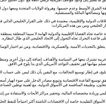
قة الشرق الأوسط وعدم حسمها، وهرولة الولايات المتحدة ومعها دول الات
ا ومصالحها الماثلة والمستقبلية.
ات الدولية والإقليمية، معتمدة في ذلك على القرار الخليجي الذاتي في
رار الخليجي ومن بين هذه المرتكزات:
اصة تجاه القضايا الإقليمية والدولية الهامة لا سيما المتعلقة بمنطقة ا
 قاعدة التحرك تجاه التحول إلى الاتحاد الخليجي الذي طال انتظاره.
علق بالتحديات الأمنية، والعسكرية، والاقتصادية، ومن ثم اختيار الوسائ
ربية تشترك معها في السياسة والأهداف، إضافة إلى دول أخرى ومنظوم
لم مهامها فور تخفيف التواجد الأمريكي الذي بدا يلوح في الأفق.
ليج، في إطار توسيع التحالفات، مع اليقين بأن ذلك ليس على حساب الولا
 التعاون، وطبيعة المنافسة في الأسواق الدولية، مع أهمية توطين الصناع
مي وزيادة مخصصاته المالية، وتحفيز مراكز الأبحاث والاستفادة من إنتا
لى الأسواق التقليدية خاصة أن الاقتصادات الناشئة أكثر احتياجاً للنفط 