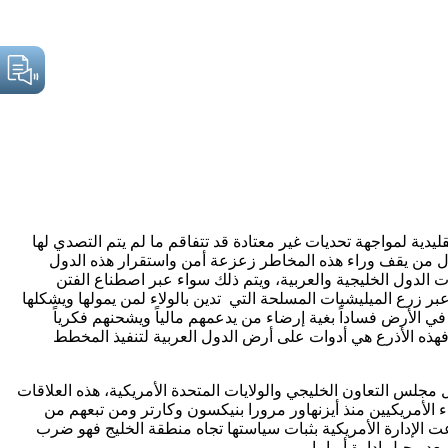
ليدية لمواجهة تحديات غير معتادة قد تتفاقم ما لم يتم التصدي لها
ول من يقف وراء هذه المخاطر زعزعة أمن واستقرار هذه الدول
الدول الخليجية والعربية، ويتم ذلك سواء عبر اصطناع الفتن
ر زرع الميليشيات المسلحة التي تدين بالولاء لمن يمولها ويشكلها
في الأرض فساداً بغية إرضاء من يدعمهم مالياً ويشحنهم فكرياً
فهذه الأذرع هي أدوات على أرض الدول العربية لتنفيذ المخطط
جلس التعاون الخليجي والولايات المتحدة الأمريكية، هذه العلاقات
 الأمريكيين منذ أيزنهاور مرورا بنيكسون وكارتر ومن تبعهم من
ت الإدارة الأمريكية بثبات سياستها تجاه منطقة الخليج فهو ضرب
د رحيل إدارة أوباما.