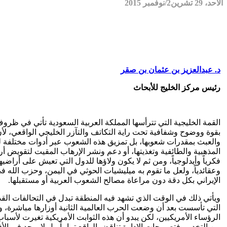
الأحد، 29 تشرين2/نوفمبر 2015
د. عبدالعزيز بن عثمان بن صقر
رئيس مركز الخليج للأبحاث
القمة الخليجية التي تترأسها المملكة العربية السعودية تأتي في ظروف 
بقوة ووضوح وشفافية تحت راية التكاتف والتآزر الخليجي الواقعي، 
والعبث بمقدرات شعوبها، بل تمزيق هذه الشعوب عبر أدوات مختلفة لك
المذهبية والطائفية وتغذيتها، أو دعم ونشر الإرهاب المقيت لتقويض أ
فكرياً وأيدلوجياً، ومن ثم لا يكون ولاؤها للدول التي تعيش على أراض
وعقائدياً، ولعل ما تقوم به ميليشيات الحوثي في اليمن، وحزب الله 
الإيراني بكل دقة دون مراعاة مصالح الشعوب العربية أو مستقبلها.
ويأتي ذلك في الوقت الذي تشهد فيه المنطقة تبدل في التحالفات القد
التي تأسست بعد أن وضعت الحرب العالمية الثانية أوزارها مباشرة، وت
الرؤساء الأمريكيين، لكن يبدو أن هذه الثوابت الأمريكية تغيرت لأس
من التخدير، فتصريحات الإدارة تناقض الواقع تماماً، بل لا يوجد في ا