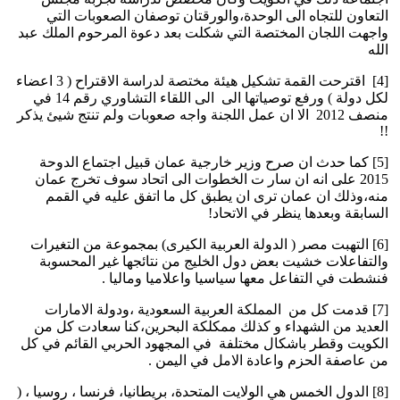
التعاون للتجاه الى الوحدة،والورقتان توصفان الصعوبات التي
واجهت اللجان المختصة التي شكلت بعد دعوة المرحوم الملك عبد
الله
[4] اقترحت القمة تشكيل هيئة مختصة لدراسة الاقتراح ( 3 اعضاء
لكل دولة ) ورفع توصياتها الى الى اللقاء التشاوري رقم 14 في
منصف 2012 الا ان عمل اللجنة واجه صعوبات ولم تنتج شيئ يذكر
!!
[5] كما حدث ان صرح وزير خارجية عمان قبيل اجتماع الدوحة
2015 على انه ان سار ت الخطوات الى اتحاد سوف تخرج عمان
منه،وذلك ان عمان ترى ان يطبق كل ما اتفق عليه في القمم
السابقة وبعدها ينظر في الاتحاد!
[6] التهبت مصر ( الدولة العربية الكيرى) بمجموعة من التغيرات
والتفاعلات خشيت بعض دول الخليج من نتائجها غير المحسوبة
فنشطت في التفاعل معها سياسيا واعلاميا وماليا .
[7] قدمت كل من المملكة العربية السعودية ،ودولة الامارات
العديد من الشهداء و كذلك ممكلكة البحرين،كنا سعادت كل من
الكويت وقطر باشكال مختلفة في المجهود الحربي القائم في كل
من عاصفة الحزم واعادة الامل في اليمن .
[8] الدول الخمس هي الولايت المتحدة، بريطانيا، فرنسا ، روسيا ، (