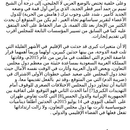
وعلى خلفية تختص بالوضع العربي لا الخليجي، إلى درجة أن الشيخ
تميم بن حمد أمير قطر الجديد، الذي يرأس أول قمة في وضعه
الجديد كأمير ، شدد على وجوب ترك ( هامش من الحرية) للدول
الأعضاء لتقرير سياساتهم تجاه الغير . لم يكن من المتوقع أن يحدث
الكثير من الإنجاز بعد تلك القمة، بل صار الحفاظ على الحد المتفق
عليه كما في السابق من تسيير المؤسسات التابعة للمجلس أقرب
إلى تقديم إنجازات.
إلا أن متغيرات كبرى قد حدثت في الإقليم في الأشهر القليلة التي
تلت قمة الدوحة، من بينها حدثين كبيرين، أولهما وربما أهمهما قرار
عاصفة الحزم التي انطلقت في مارس من عام 2015م، وقادتها
المملكة العربية السعودية بمساعدة حثيثة من معظم دول مجلس
التعاون، وبعض الدول العربية وأثارت في الوقت نفسه الآمال حيث
تتخذ دول المجلس على صعيد عملي خطوتان الأولى الاشتراك في
(ضريبة الدم) التي من المتوقع ،وقد تم بالفعل تقديمها معا، و
الثانية أن تتجاوز دول المجلس الاختلافات الصغرى للوقوف أمام
التهديدات الكبرى[7] أما الحدث الثاني فهو التوقيع على اتفاقية بين
الجمهورية الإيرانية والدول الخمس[8] التي كانت تفاوض طهران
على الملف النووي في 14 يوليو 2015م، الحدثين أطلقا ديناميات
جيوسياسية تأثرت بها دول مجلس التعاون، ولا زالت ارتداداتها
تفعل فعلها في الفضاء الإقليمي والدولي .