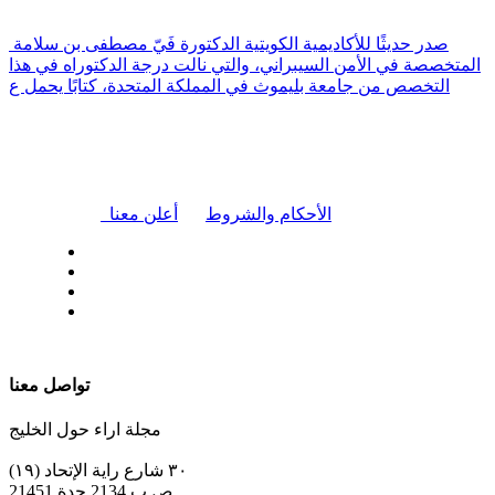
صدر حديثًا للأكاديمية الكويتية الدكتورة فَيّ مصطفى بن سلامة
المتخصصة في الأمن السيبراني، والتي نالت درجة الدكتوراه في هذا
التخصص من جامعة بليموث في المملكة المتحدة، كتابًا يحمل ع
|
الأحكام والشروط
أعلن معنا
| تابعنا على
تواصل معنا
مجلة اراء حول الخليج
٣٠ شارع راية الإتحاد (١٩)
ص.ب 2134 جدة 21451