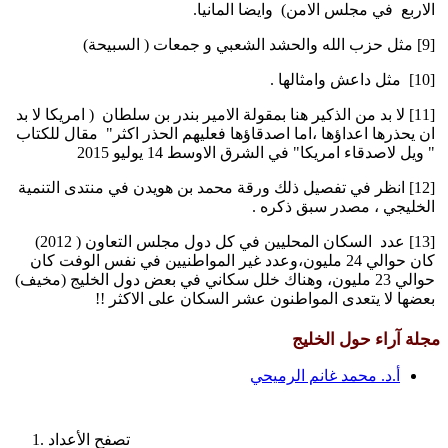
الاربع في مجلس الامن) وايضا المانيا.
[9] مثل حزب الله والحشد الشعبي و جمعات ( السبيحة)
[10] مثل داعش وامثالها .
[11] لا بد من الذكير هنا بمقولة الامير بندر بن سلطان ( امريكا لا بد
ان يحذرها اعداؤها ،اما اصدقاؤها فعليهم الحذر اكثر" مقال للكتاب
" ويل لاصدقاء امريكا" في الشرق الاوسط 14 يوليو 2015
[12] انظر في تفصيل ذلك ورقة محمد بن هويدن في منتدى التنمية
الخليجي ، مصدر سبق ذكره .
[13] عدد السكان المحليين في كل دول مجلس التعاون ( 2012)
كان حوالي 24 مليون،وعدد غير المواطنيين في نفس الوفت كان
حوالي 23 مليون، وهناك خلل سكاني في بعض دول الخليج (مخيف)
بعضها لا يتعدى المواطنون عشر السكان على الاكثر !!
مجلة آراء حول الخليج
أ.د. محمد غانم الرميحي
تصفح الأعداد