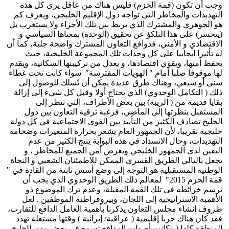
وجب أن تكون (قمة الحزم) فليس هناك من عاقل يرى كل هذه
التهديدات والمخاطر التي تواجه دول الإقليم الخليجي، ويعرف كم
هو الجوهري والمشترك الذي يربط بين تلك الأجزاء ولا يستغرب بل
(يتحسر) على هذا التلكؤ عن تحقيق (الوحدة) بمعناها السياسي و
الاقتصادي و الأمني، فدوافع التعاون المشترك واضحة جلية، كما أن
له تأثيرا ايجابيا على كل وحدات تلك المجموعة الخليجية، حيث
يحفظ أمنها، ويقوي اقتصادها، و يعدل من تركيبتها السكانية، ويقدم
لها موقوفا صلبا أمام " الهويات المفترسة" سواء كانت تحت غطاء
سني أو شيعي، وهناك طرق عديدة يمكن أن تُسلك للوصول إلى
ذلك ( التكامل الوحدوي) الذي يحتاج أولا وقبل كل شيء إلى إزالة
بقايا قديمة من ( الريبة) بين بعض الأطراف، التي تنظر إلى
المستقبل بنظرتها إلى الماضي، فرغبة ترقية التعاون بين دول
الخليج تصادف الكثير من التأييد بين القوى الاجتماعية في كل دولة
خليجية تقريبا، لأن الجمهور العام يشعر بحرارة المتغيرات وضخامة
التهديدات، وحال الانسداد في هذه البوابة ينتج الكثير من عدم
اليقين لدى الجمهور الخليجي ويعرض أمن الجميع للمخاطر ، و
يجعل بالتالي الطريق القسري الممكن للاطمئنان الشعبي و النجاة
الوطنية المستقبلية هو التوجه إلى وضع أسس ثابتة من القادة في "
قمة الحزم 2015" لمعالم ذلك الطريق الوحدوي الذي يجب أن
ترسم خرائطه في تلك القمة المقبلة، وعدم ترك الموضوع ذو
الأهمية الاستراتيجية إلى اللجان، وبيروقراطية الموظفين . لعل
ظروف إنشاء مجلس التعاون يذكرنا بأهمية العامل الدافع للتقارب،
فقد كان هناك حربا إقليمية ( عراقية/ إيرانية ) وقتها مشتعلة تهدد
المنطقة كلها ( وكانت أصوات المدافع تسمع في بعض مدن الخليج