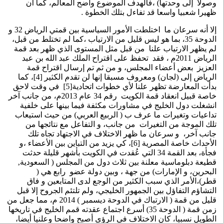
وصولا إلى وحدتها) ،فالهدف الموضوع واضح المعالم، كما أن
ظهيرا شعبيا واسعا قد تفاءل بتلك الخطوة .
إلا أنه سرعان ما اختلطت الأمور السياسية بين قمتي الرياض 32 و
الدوحة 35، بما هو ليس قليل من الارتياب ،كما لم تختلط من قبل،
لم يظهر الارتياب علنا من قبل مثل المستوى الذي ظهر بعد قمة
الرياض 2011م ، فقد تحفظ على اقتراح الملك عبد الله بن عبد
العزيز بعض أعضاء المجلس، و من ثم تم إرسال اقتراح قمة
الرياض إلى (لجان) ومعروف مسبقا إنها لن تقدم الكثير [4]، كما
بدأت المعارضة تظهر علنا لأي خطوات اتحادية[5] في وقت لاحق
خاصة قبيل انعقاد قمة الكويت رقم 34 عام 2013م، من جانب آخر
انشغلت دول الخليج في مشاورات مكثفة فيما بينها على خلفية
تداعيات وتغيرات ما عرف ب ( الربيع العربي) من حيث استيعاب
تلك الموجة من التغيرات من جانب، و التفاعل مع نتائجها من
جانب آخر، و سرعان ما ظهر الاختلاف في الاجتهاد تجاه تلك
الأحداث خاصة المصرية [6]، كي يزيد من التباين بين الأعضاء ،و
فجأة، بعد القمة 34 التي عُقدت في الكويت بأشهر قليلة حدثت
قطيعة دبلوماسية معلنة بين ثلاث دول من المجلس ( السعودية,
البحرين، و الإمارات) من جهة ، وبين دولة عضو رابع هي (
قطر)،الأمر الذي سبب الكثير من الوجع لدى المتابعين و فاق
التشاؤم التفاؤل بين الجمهور الخليجي، ولم تلتئم الجروح إلا قبل
قليل من قمة ( الارتباك في الدوحة ديسمبر ) 2014 م، مما جعل من
زمن قمة ( الدوحة 35) أسرع اجتماع عقدته قمم الخليج في تاريخها
الطويل نسبيا، كان الاختلاف في الرؤى أصبح واضحا وعلنيا أيضا،