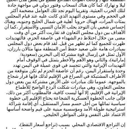
ليلا و نهارا)، كما كان هناك انسحاب وفتور دولي في مواجهة جادة
لتلك الحرب العبثية، وتقريبا اليوم نجد تلك العوامل مضخمة أكثر
في الحجم وفي مستوى التهديد الذي كانت عليه عند قيام المجلس
بمئات المرات، فهناك حروبا أهلية في شمال الخليج وجنوبه، وهناك
إحساس شعبي بأن التوحد يجلب الأمان النسبي والاستقرار ،كما أن
الأهداف بين دول مجلس التعاون قد تقاربت أكثر من أي وقت
مضى من خلال اختلاط دم الشهداء في عاصفة الحزم، فالتهديدات
ظهرت للجميع كما لم تظهر من قبل. لقد قام بعض دول المجلس
بمبادرات هامة على صعيد حفظ أمن المنطقة منها مثالان بارزان،
الأول تمثل في إرسال قوة مشتركة إلى البحرين (سعودية/
إماراتية)، والثاني وهو الأهم والأخطر يتمثل في الوقوف أمام
التهديدات الإيرانية والتي تتجسد في قوى عميلة في اليمن تهدد
وحدة واستقرار اليمن، رغم أن عاصفة الحزم لم تكن متوقعة من
الأطراف المشتبكة في الصراع في الإقليم لذلك فإنها قرار شجاع
بالموجهة. عموما تلك مبادرات على الأرض مشتركة بين بعض دول
مجلس التعاون، وهي مبادرات شكلت الردع الواضح للأطماع
الإيرانية في الإقليم، إلا أنها ليست كافية، فالمطلوب أكثر من ذلك،
فإلى جانب الخطوة العسكرية الشجاعة يحتاج الإقليم إلى خطوة
سياسية تماثلها من أجل حسم مسار المستقبل، أي إقامة شراكة
استراتيجية طويلة الأمد ومؤسسية مبنية على قيم واضحة أساسها
الاعتماد على النفس وعلى المواطن الخليجي.
إن التراجع الاقتصادي المحلي بسبب (تراجع أسعار النفط)،