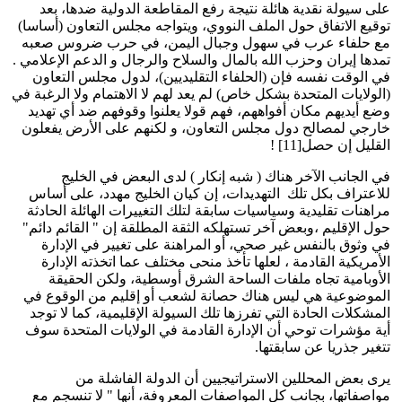
على سيولة نقدية هائلة نتيجة رفع المقاطعة الدولية ضدها، بعد
توقيع الاتفاق حول الملف النووي، ويتواجه مجلس التعاون (أساسا)
مع حلفاء عرب في سهول وجبال اليمن، في حرب ضروس صعبه
تمدها إيران وحزب الله بالمال والسلاح والرجال و الدعم الإعلامي .
في الوقت نفسه فإن (الحلفاء التقليديين)، لدول مجلس التعاون
(الولايات المتحدة بشكل خاص) لم يعد لهم لا الاهتمام ولا الرغبة في
وضع أيديهم مكان أفواههم، فهم قولا يعلنوا وقوفهم ضد أي تهديد
خارجي لمصالح دول مجلس التعاون، و لكنهم على الأرض يفعلون
القليل إن حصل[11] !
في الجانب الآخر هناك ( شبه إنكار ) لدى البعض في الخليج
للاعتراف بكل تلك التهديدات، إن كيان الخليج مهدد، على أساس
مراهنات تقليدية وسياسيات سابقة لتلك التغييرات الهائلة الحادثة
حول الإقليم ،وبعض آخر تستهلكه الثقة المطلقة إن " القائم دائم"
في وثوق بالنفس غير صحي، أو المراهنة على تغيير في الإدارة
الأمريكية القادمة ، لعلها تأخذ منحى مختلف عما اتخذته الإدارة
الأوبامية تجاه ملفات الساحة الشرق أوسطية، ولكن الحقيقة
الموضوعية هي ليس هناك حصانة لشعب أو إقليم من الوقوع في
المشكلات الحادة التي تفرزها تلك السيولة الإقليمية، كما لا توجد
أية مؤشرات توحي أن الإدارة القادمة في الولايات المتحدة سوف
تتغير جذريا عن سابقتها.
يرى بعض المحللين الاستراتيجيين أن الدولة الفاشلة من
مواصفاتها، بجانب كل المواصفات المعروفة، أنها " لا تنسجم مع