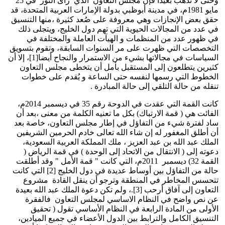
وحتى لا نذهب بعيدا فإن مجلس التعاون الذي رأى النور في 25
مايو 1981م، في مدينة أبوظبي بدولة الإمارات العربية المتحدة، قد
حقق بعض الإنجازات وهي معروفة على صُعد كثيرة ،منها التنسيق
في عدد من المجالات الحيوية التي تهم دول الخليج، ويتجلى ذلك
في ظهور عدد من المنظمات و الهيآت العاملة والمختلفة في
التخصصات التي ظهرت على مر السنوات السابقة، وتقوم بتسويق
السياسات في مجالاتها بشيء من الاستمرار والنجاح أيضا[1]، إلا أن
كثيرين يتطلعون إلى المستقبل بأمل أن يتخطى مجلس التعاون
الخطوط التي رسمها لنفسه حتى الساعة و يُقدم على خطوات
تنقله من حالة التلقي إلى حالة المبادرة .
كانت القمة التي عقدت في الدوحة رقم 35 في ديسمبر 2014م،
الفائت هي ( قمة الارتباك) بكل ما تعنيه الكلمة من معنى ،بعد أن
ساد لفترة شيء من التفاؤل في إطار مجلس التعاون، خاصة بعد
أن أطلق المغفور له إن شاء الله تعالى خادم الحرمين الشريفين
الملك عبد الله بن عبد العزيز ، ملك المملكة العربية السعودية،
دعوته إلى ( الانتقال من الاتحاد إلى الوحدة ) في قمة الرياض (
القمة 32) ديسمبر 2011م، التي كانت " قمة الأمل " وقد أطلقت
حالة من التفاؤل بين أوساط عديدة في دول الخليج [2] التي كانت
تتحسس المخاطر في المنطقة وترجو أن ينقل القادة مشروع
التعاون إلى آفاق أرحب [3].، ولم تكن دعوة الملك عبد الله بعيدة
عن نص واضح في النظام الاساسي لمجلس التعاون فالفقرة
الأولى من المادة الرابعة في النظام الأساسي تقول ( تحقيق
التنسيق الكامل والترابط بين الدول الأعضاء في جميع الميادين،