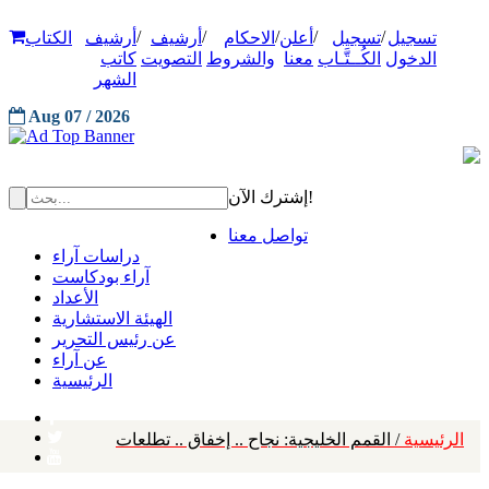
/
/
/
/
/
تسجيل
تسجيل
أعلن
الاحكام
أرشيف
أرشيف
الكتاب
الدخول
الكُــتَّـاب
معنا
والشروط
التصويت
كاتب
الشهر
Aug 07 / 2026
إشترك الآن!
تواصل معنا
دراسات آراء
آراء بودكاست
الأعداد
الهيئة الاستشارية
عن رئيس التحرير
عن آراء
الرئيسية
الرئيسية
/ القمم الخليجية: نجاح .. إخفاق .. تطلعات