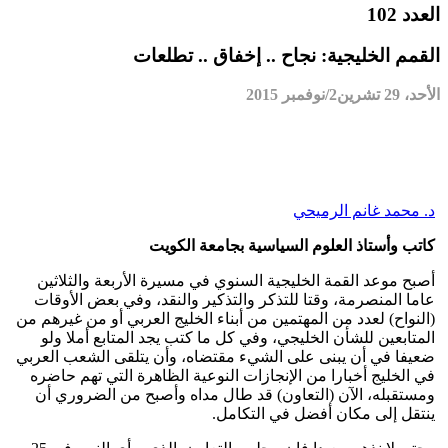
العدد 102
القمم الخليجية: نجاح .. إخفاق .. تطلعات
الأحد، 29 تشرين2/نوفمبر 2015
د. محمد غانم الرميحي
كاتب وأستاذ العلوم السياسية بجامعة الكويت
أصبح موعد القمة الخليجية السنوي في مسيرة الأربعة والثلاثين
عاما المنصرمة، وقتا للتذكر والتذكير والنقد، وفي بعض الأوقات
(النواح) لعدد من المهتمين من أبناء الخليج العربي أو من غيرهم من
المتابعين للشأن الخليجي، وفي كل ما كتب يجد المتابع أملا ولو
ضعيفا في أن يبنى على الشيء مقتضاه، وأن يتلقى الشعب العربي
في الخليج أخبارا من الإنجازات النوعية الظاهرة التي تهم حاضره
ومستقبله، الآن (التعاون) قد طال مداه وأصبح من الضروري أن
ينتقل إلى مكان أفضل في التكامل.