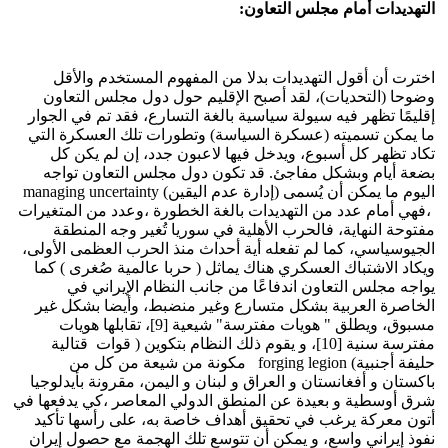
التهديدات أمام مجلس التعاون:
اخترت أن أقول التهديدات بدلا من المفهوم المستخدم والأقل
وضوحا (التحديات)، لقد أصبح الإقليم حول دول مجلس التعاون
إقليمًا تظهر فيه سيولة سياسية بالغة التسارع، فقد تم في الجوار
ما يمكن تسميته (عسكرة السياسة) وتطورات تلك العسكرة التي
تكاد تظهر كل أسبوع، ويدخل فيها لاعبون جدد، إن لم يكن كل
بضعة أيام وبشكل مفاجئ. قد تكون دول مجلس التعاون تواجه
اليوم ما يمكن أن يُسمى (إدارة عدم اليقين) managing uncertainty
،فهي أمام عدد من التهديدات بالغة الخطورة ،وعدد من المتغيرات
مفتوحة النهاية، فالحرب الأهلية في سوريا تُغير وجه المنطقة
الجيوسياسي، كما لم تفعله أية أحداث منذ الحرب العظمى الأولى،
ويكاد الاشتباك العسكري هناك يماثل ( حربا عالمية صُغرى ) كما
يواجه مجلس التعاون اندفاعًا من جانب النظام الإيراني في
الخاصرة العربية بشكل متسارع وغير منضبط، وأيضا بشكل غير
مسبوق، ويطلق " هويات مفترسة" شيعية [9]، تقابلها هويات
مفترسة سنية [10]، و يقوم ذلك النظام بتكوين ( قوات قتالية
حليفة أجنبية) forging legion مكونة من شيعة من كل من
باكستان و أفغانستان و العراق و لبنان و اليمن، مقرونة بأيدلوجيا
شرق أوسطية و بعيدة عن المنطق الدولي المعاصر ،كي يدفعها في
أتون معركة يرغب في تحقيق أهداف خاصة به، على رأسها تأكيد
نفوذ إيراني واسع، و يمكن أن تتوسع تلك الهجمة مع حصول إيران