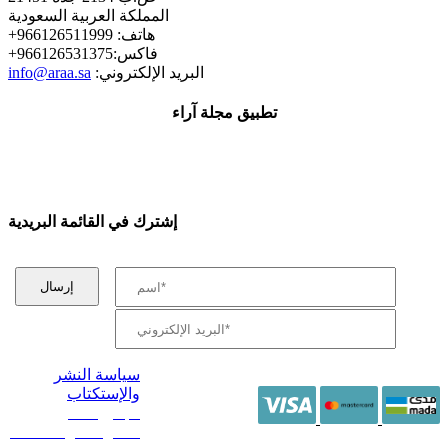
المملكة العربية السعودية
+هاتف: 966126511999
+فاكس:966126531375
:البريد الإلكتروني
info@araa.sa
تطبيق مجلة آراء
إشترك في القائمة البريدية
سياسة النشر
والإستكتاب
/ جميع الحقوق
محفوظة آراء 2014 -