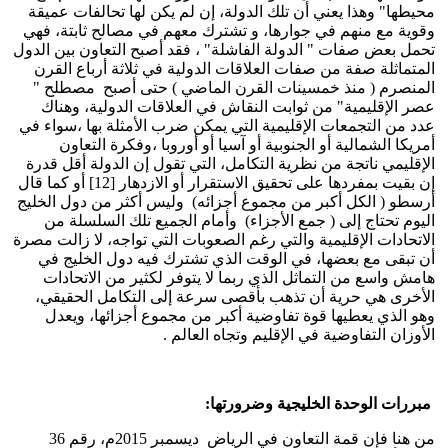
محيطها" وهذا يعني أن تلك الدولة، إن لم يكن لها تحالفات عميقة
وقوية مع منهم في جوارها، و تشترك معهم في مصالح ثابتة، فهي
تحمل بعض صفات " الدولة الفاشلة" ، فقد أصبح التعاون بين الدول
المتماثلة صفة من صفات العلاقات الدولية في ثلاثة أرباع القرن
المنصرم ( منذ خمسينات القرن الماضي ) حتى أصبح مصطلح "
عصر الإقليمية" من ثوابت النقاش في العلاقات الدولية، وهناك
عدد من التجمعات الإقليمية التي يمكن ضرب الأمثلة بها ،سواء في
أمريكا الشمالية أو الجنوبية أو آسيا أو أوروبا ،وفكرة التعاون
الإقليمي ناتجة من نظرية التكامل، التي تقول إن الدولة أقل قدرة
إن بقيت بمفردها على تحقيق الاستقرار أو الازدهار [12] أو كما قال
أرسطو ( الكل أكبر من مجموع أجزائه) وليس أكثر من دول الخليج
اليوم تحتاج إلى ( جمع الأجزاء) وأمام الجميع تلك السلسلة من
الاتحادات الإقليمية والتي رغم الصعوبات التي تواجه، لا زالت مصرة
أن تبقى مع بعضها، في الوقت الذي تشترك فيه دول الخليج في
هامش واسع من التماثل الذي ربما لا يتوفر لكثير من الاتحادات
الأخرى هي حرية أن تذهب بأقصى سرعة إلى التكامل الحقيقي،
وهو الذي يعطيها قوة تفاوضية أكبر من مجموع أجزائها، ويعدل
الأوزان التفاوضية في الإقليم وتجاه العالم .
مبررات الوحدة الخليجية وضرورتها:
من هنا فإن قمة التعاون في الرياض ديسمبر 2015م، رقم 36