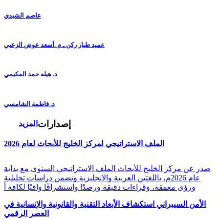
عاصم الشيدي
عميد طيار ركن ـ م .أسعد عوض الزعبي
د. هيله حمد المكيمي
د. فاطمة الشامسي
إصدارات
المزيد
الملف الاستراتيجي لمركز الخليج للأبحاث لعام 2026
صدر عن مركز الخليج للأبحاث الملف الاستراتيجي السنوي مع بداية
عام 2026م، باللغتين العربية والانجليزية وتضمن دراسات تحليلية
ورؤى معمقة، وقراءات دقيقة ورصدًا واستشرافًا وافيًا لكافة أ
الأمن السيبراني استكشاف الأبعاد التقنية والقانونية والإنسانية في
العصر الرقمي