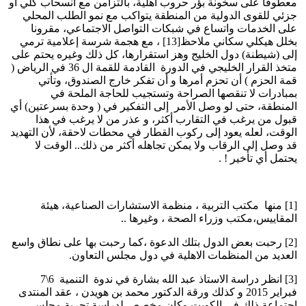
معطوفا على سخونة بؤر حروب أهلية، بالتزامن مع انسحاب كلي أو
جزئي للقوى الدولية من المنطقة يتواكب مع نمو الطلب المحلي
على الخدمات واتساع في شبكات التواصل الاجتماعي، مقرونا
بخلل هيكلي سكاني ملاحظ[13] ، مع هجمة شرسة إعلامية ترمي
إلى (شيطنة) دول الخليج وهز استقرارها، كل ذلك وغيره يحتم على
متخذ القرار الخليجي في الدورة القادمة للقمة ال 36 في الرياض (
قمة الحزم ) أن تحزم أمرها و أن تفكر خارج الصندوق، وتأتي
بمبادرات لا تنقصها الصراحة وتستجيب للحاجة الملحة في
المنطقة، حتى لو وصل الأمر إلى التفكير في ( وحدة بسرعتين) أي
قبول من يرغب في التقارب أكثر، و عذر من لا يرغب في هذا
الوقت، لعله يعود إلى ركوب القطار في محطات لاحقة، لأن التهديد
قد وصل إلى الرقاب ولا يمكن تجاهله أكثر من ذلك.. الوقت لا
يحتمل أي تأخير ! .
[1] منها مكتب التربية ، منظمة الاستشارات الصناعية، هيئة
المقاييس،مكتب وزراء الصحة ، وغيرها ..
[2] رحبت بعض الدول بتلك الدعوة ،كما رحبت بها على نطاق واسع
العديد من المنظمات الاهلية في دول مجلس التعاون.
[3] انظر دراسة الاستاذ عبد الله بشارة في ندوة التنمية 6\7
فبراير 2015 و كذلك ورقة الدكتور محمد بن هويدن ، عقد المنتدى
اجتماعة ذلك في الكويت وكان مخصص لدراسة تجربة مجلس