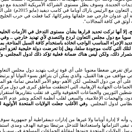
تخليها عن أمن الخليج، ول
 أي عدوان خارجي ضد حلفائها وشركائها، كما فعلت في حرب الخليج، هي
 أوثق في كافة المجالات".
ج، إلا أنها تركت تحديد قرارها بشأن مستوى التدخل في الأزمات الخ
ويا مع دول مجلس التعاون لردع والتصدي لأي تهديد خارجي .. وفي حال
 الإجراء المناسب الواجب اتخاذه باستخدام كافة السبل المتاحة، بما
تمرار ذلك، ولكن ليس هناك ضمانة فعلية تؤكد ذلك لدول المجلس. ولا 
راق تفرض ضغطا معنويا على أي قوة ترغب بتهديد دول مجلس التعاون 
 مواقف من هذا القبيل، والذي يمكن أن يترافق بسوء النوايا أو يرتبط
على أي من دول المجلس. لكن الأهم -وهو الأمر الغامض تماما- هو الم
لجماعات الجهادية الإرهابية، التي اختطفت مناطق كبرى في دول مركز
ناشطين الثوريين والجماعات الحقوقية والتي قد تقلب بتقاريرها استق
دود، والهجمات الإعلامية، والسعي لقلب أنظمة الحكم ونشر عدم الاستقر
النظامي لدول المجلس. و
في الأغلب جعلت الولايات المتحدة الأولوية ل
، وأنه لا إدارة أوباما ولا غيرها من إدارات ديمقراطية أو جمهورية سو
ى التزاماتها واستعدادها للتدخل مرتبطا بنوعية الهدف ومدى استشعار
ن ترسل الولايات المتحدة جنودها لمقاتلة الجماعات المسلحة في سوريا