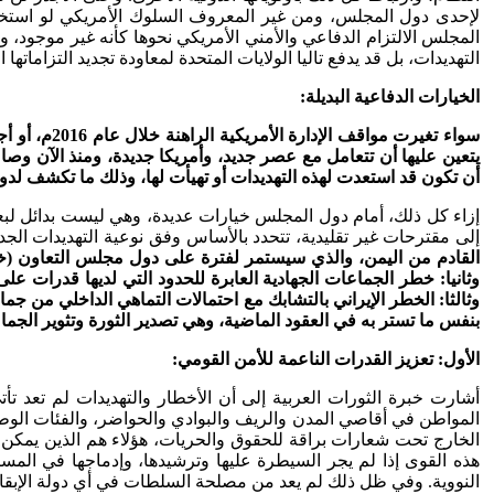
لإحدى دول المجلس، ومن غير المعروف السلوك الأمريكي لو استخدمت
المجلس الالتزام الدفاعي والأمني الأمريكي نحوها كأنه غير موجود،
التهديدات، بل قد يدفع تاليا الولايات المتحدة لمعاودة تجديد التزاما
الخيارات الدفاعية البديلة:
سواء تغيرت
يتعين عليها أن تتعامل مع عصر جديد، وأمريكا جديدة، ومنذ الآن وصاع
أن تكون قد استعدت لهذه التهديدات أو تهيأت لها، وذلك ما تكشف لدول ال
إزاء كل ذلك، أمام دول المجلس خيارات عديدة، وهي ليست بدائل لبعض
إلى مقترحات غير تقليدية، تتحدد بالأساس وفق نوعية التهديدات الجد
القادم من اليمن، والذي سيستمر لفترة على دول مجلس التعاون (خص
وثانيا: خطر الجماعات الجهادية العابرة للحدود التي لديها قدرات 
وثالثا: الخطر الإيراني بالتشابك مع احتمالات التماهي الداخلي من جم
بنفس ما تستر به في العقود الماضية، وهي تصدير الثورة وتثوير الجماع
الأول
: تعزيز القدرات الناعمة للأمن القومي:
أشارت خبرة الثورات العربية إلى أن الأخطار والتهديدات لم تعد تأتي 
المواطن في أقاصي المدن والريف والبوادي والحواضر، والفئات الوطني
الخارج تحت شعارات براقة للحقوق والحريات، هؤلاء هم الذين يمكن 
هذه القوى إذا لم يجر السيطرة عليها وترشيدها، وإدماجها في المسا
النووية. وفي ظل ذلك لم يعد من مصلحة السلطات في أي دولة الإبقاء