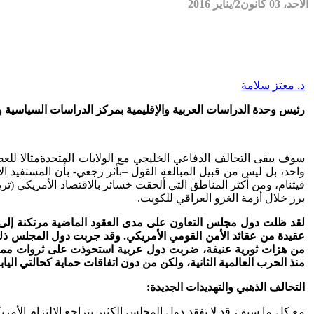
الأحد، 03 كانون2/يناير 2016
د. معتز سلامة
رئيس وحدة الدراسات العربية والإقليمية بمركز الدراسات السياسية وا
سوف يبقى التحالف الدفاعي الخليجي مع الولايات المتحدةمثالا للعص
واحد، بل ليس من قبيل المبالغة القول –بأثر رجعي- بأن المستفيد ا
فيتنام، ومن أكثر المناطق التي ألحقت خسائر بالاقتصاد الأمريكي (تر
برز خلال أزمة الغزو العراقي للكويت.
لقد ظلت دول مجلس التعاون على مدى العقود الماضية مرتكنة إلى ضما
من هزات ثورية عنيفة، ضربت دول عربية استحوذت على ثروات مماثلة م
منذ الحرب العالمية الثانية، ولكن من دون اتفاقات حماية كحالتي الي
التحالف الذهبي والتهديدات الجديدة:
مع كل ما سبق، قد لا تفقد دول المجلس الكثير بتراجع الالتزام الأم