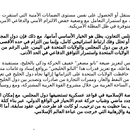
تقل أو الحصول على نفس مستوى الضمانات الأمنية التي استقرت في
س، مع استمرار التعامل مع وضعية خفض الالتزام الأمني والدفاعي الأ
متوفرة في ظل المظلة الأمريكية.
 التعاون، يظل هو الخيار الأساسي أمامها، مع ذلك فإن دول المجلس 
، أو تحلل وفك ارتباط استراتيجي كامل، وإنما بين التزام في حده الأقص
جرى بين دول المجلس والولايات المتحدة في اليمن، على الرغم من ضع
ولايات المتحدة واستمرار التوافق الدفاعي في الحد الأدنى.
مجلس لتعزيز صيغة "ناتو مصغر" خفيف الحركة وذكي بالخليج، مستفيدة م
فاعلة، مع تعزيز قدرات هذا "الناتو الخليجي" بروافع إسناد ودعامات 
 حافظت الولايات المتحدة على التزاماتها إزائها تجاه دول الخليج في تعه
ن النفط والغاز، وممرات التجارة من صادرات وتصدير بين دول الخليج وآ
 الساحة العربية من خلال مشروع القوة العربية المشتركة، ومع روسيا 
صة الإسلامية في قواعد عسكرية تستضيفها دول المجلس، مع إمكان 
دد ماضي وشباب حركة عدم الانحياز في الواقع الدولي، عبر بناء كتلة إسل
ى بما حظيت به من ترحيب، لو كانت قد طرحت في عقود سابقة، أما الآن
ة والإرهابية التي خرجت من عباءة العالم الإسلامي.