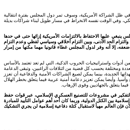
 ظل الشراكة الأمريكية، وسوف تمر دول المجلس بفترة انتقالية
مريكي، وفي الوقت نفسه الانخراط في مسار طويل لبناء شراكات بديلة
ينبغي عليها الاحتفاظ بالالتزامات الأمريكية إزائها حتى في حدها
ى والتزام الحد الأدنى، وبين التزام أخلاقي وسياسي لفظي وعدم التزام
فه، إلا أنه وفر لدول المجلس غطاء قانونيا مهما مكنها من إمرار
ن أدوات واستراتيجيات الحروب الذكية، التي لم تعد تعتمد بالأساس
متعددة ومختلفة بحسب كل قضية من ائتلافات الراغبين، وتبقى الدعامة
داتها الجديدة، بينما يمكن لصيغ الشراكات الأمنية والدفاعية أن تعزز
سيا. وأيضا يمكن تعزيز دعامة أمنية عربية فيما يتعلق بخطر الهلال
فيما يتعلق بالجهاديين وقوى الإرهاب.
التفكير في مشروعات للتصنيع العسكري الإسلامي، عبر قوات حفظ
امية بين الكتل الدولية، وربما كان أحد أهم عوامل التأييد للمبادرة
 فإن العالم مهيأ لاستقبال كتلة دفاعية إسلامية لن يجري التشكيك