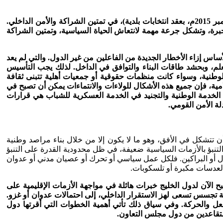
هنا تبدو أهمية الخطوات التي أقدمت عليها دولة الإمارات وسلطنة عمان (في أكتوبر 2015 م، بعقد انتخابات برلمانية)، والسعودية (في ديسمبر 2015م، بعقد انتخابات بلدية)، في تمتين الشراكة والأمن الداخلي.
برة، وتشكل جرعة مهمة لانتعاش الحياة السياسية، وتمتين الشراكة
أساس إزاء الأخطار الجديدة من الفاعلين من غير الدول. والتي لم يعد
علم، وبحشد طاقات البناء والتوافق في الداخل. لذلك يجب التأسيس
لوطنية، وسواء كانت منظمات حقوقية أو جمعيات أهلية تتبنى ثقافة
مية، فإن جميع هذه الأشكال للولاءات والانتماءات يمكن أن تصبح في
 الخدمة الوطنية والتجنيد في الخدمة العسكرية للشباب هي قرارات
ة الأمن القومي.
 أن تتشكل في الأفق، وهو ما لا يكون إلا من خلال بناء مراصد وطنية
لتنبؤ بالأزمات السياسية ضعيفة، في ظل محدودية القدرة على التنبؤ
لازل أو البراكين. فلكل عمل سياسي أو تحرك أو عصيان مدني أو عدوان
 لعدسات مكبرة أو تلسكوبات.
ح الآن لدول الخليج خبرات هائلة في مواجهة الأزمات الإقليمية على
ة تجسس تسعى لهز الاستقرار الداخلي، إلى احتمالات عدوان أو غزو.
فعل والحركة. وفي سياق ذلك تأتي أهمية الخطوات التي أقرتها دول
لمتقاعدين من دول مجلس التعاون.