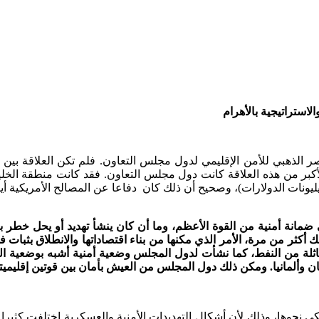
لاستراتيجية بالأهرام
ر الذهبي للأمن الإقليمي لدول مجلس التعاون. فلم تكن العلاقة بين د
لأكبر من هذه العلاقة كانت دول مجلس التعاون. فقد كانت منطقة الخ
يليونات الدولارات)، وصحيح أن ذلك كان دفاعا عن المصالح الأمريكية أي
نة أمنية من القوة الأعظم، وما أن كان ينشأ تهديد أو يحل خطر بإحد
ن النفط، كما نشأت لدول المجلس وضعية أمنية أشبه بوضعية اليابان و
ابان وألمانيا. ومكن ذلك دول المجلس من العيش بأمان بين قوتين إقلي
ريكي نحوها، وذلك لأن أشكال التهديدات الأمنية والعسكرية اختلفت كثي