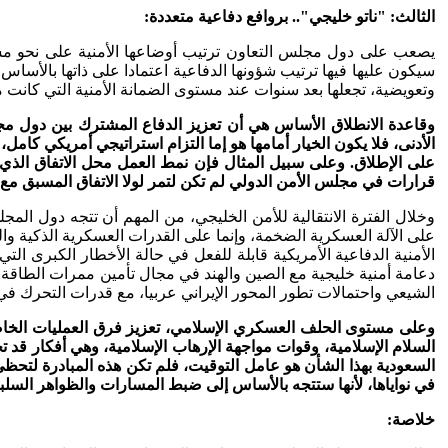
الثالث
: "ناتو خليجي".. بروافع دفاعية متعددة:
يصعب على دول مجلس التعاون ترتيب أوضاعها الأمنية على نحو مس
سيكون عليها فيها ترتيب شؤونها الدفاعية اعتمادا على ذاتها بالأسا
وتعويضية، تجعلها بعد سنوات عند مستوى الضمانة الأمنية التي كانت 
وقاعدة الانطلاق الأساس هي أن تعزيز الدفاع المشترك بين دول مجلس
الأدنى، فلا يكون الخيار أمامها هو إما التزام استراتيجي أمريكي كامل
على الإطلاق. وعلى سبيل المثال فإن نمط العمل محل الاتفاق الذي 
قرارات في مجلس الأمن الدولي لم تكن لتمر لولا الاتفاق المسبق مع ال
وخلال الفترة الانتقالية للأمن الخليجي، من المهم أن تتجه دول ال
على الآلة العسكرية الضخمة، وإنما على القدرات العسكرية الذكية وال
الأمنية الدفاعية الأمريكية قابلة للفعل في حالة الأخطار الكبرى التي
دعامة أمنية خليجية مع الصين والهند في مجال تأمين ممرات الطاقة م
الشيعي واحتمالات تطور المحور الإيراني عربيا، مع قدرات التحرك في
وعلى مستوى الحلف العسكري الإسلامي، تعزيز فرق العمليات الخا
السلام الإسلامية، وقوات مواجهة الإرهاب الإسلامية، وهي أفكار قد تج
السعودية بهذا الشأن هو عامل التوقيت، فلم تكن هذه المبادرة لتحظ
في نواياها، لأنها ستتجه بالأساس إلى ضبط المسارات والظواهر السلبي
خلاصة: