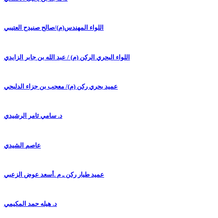
اللواء المهندس(م)/صالح صنيدح العتيبي
اللواء البحري الركن (م) / عبد الله بن جابر الزايدي
عميد بحري ركن (م)/ معجب بن جزاء الدلبحي
د. سامي ثامر الرشيدي
عاصم الشيدي
عميد طيار ركن ـ م .أسعد عوض الزعبي
د. هيله حمد المكيمي