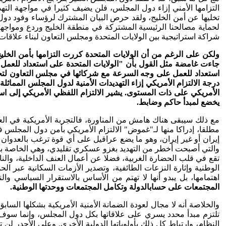
لحماية مصالحنا الرئيسية المشتركة في منطقة الخليج وردع ومواجهة
شراكة استراتيجية بين الولايات المتحدة ومجلس التعاون لبناء علاقات
ولكن على الرغم من أن الولايات المتحدة كررت التزامها بأمن الخلي
جاءت غامضة مثل القول بأن "الولايات المتحدة على استعداد للعمل س
استعداد للعمل على وجه السرعة مع شركائها في مجلس التعاون لتحديد
الأمريكي على ذات المستوى. يشير الالتزام اللفظي الأمريكي إلى اس
يخضع لمبدأ حاكم وضابط.
مع ذلك سيبقى هناك هامش من المناورة، فالتجربة الأمريكية في الع
مطلقا، إدراكا منها لـ"غموض" الالتزام الأمريكي بأمن دول المجلس في
إيران أو غير إيران، وهو ما يضع عراقيل على أي قوة ترغب بالعدوان 
والتي أصبحت أخطر من التهديد بغزو عسكري تقليدي، وهي الخاصة با
تقع في قلب الحضارة الغربية، فضلا عن أعمال العنف الداخلية، وال
الوطنية وإثارة النزعات الطائفية، وتصدير الأزمات السكانية عبر الح
اهتمامها، بل يبدو أنها لا تهتم من الأساس بالاستقرار السياسي و
المجتمعات على حساب
الدولة وتكامل المجتمعات ووحدتها الوطنية.
والخلاصة أنه لا مجال لعودة الضمانة الأمنية الأمريكية بشكلها السابق
تلتزم مبدأ محدد يسري على علاقاتها بكل دول المجلس، وإنما سوف تبق
النظام، وارتباط كل ذلك بأولوياتها الدولية الأخرى. وعلى الأجدر ل