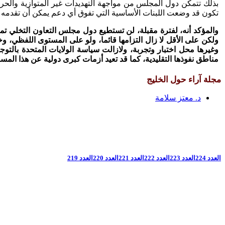
بذلك تتمكن دول المجلس من مواجهة التهديدات غير المتوازية والحر
تكون قد وضعت اللبنات الأساسية التي تفوق أي دعم يمكن أن تقدمه الو
والمؤكد أنه، لفترة مقبلة، لن تستطيع دول مجلس التعاون التخلي تماما
ولكن على الأقل لا زال التزامها قائما، ولو على المستوى اللفظي، و
وغيرها محل اختبار وتجربة، ولازالت سياسة الولايات المتحدة بالتوجه
مناطق نفوذها التقليدية، كما قد تعيد أزمات كبرى دولية عن هذا المسا
مجلة آراء حول الخليج
د. معتز سلامة
العدد 224
العدد 223
العدد 222
العدد 221
العدد 220
العدد 219