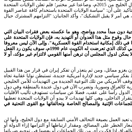
التزامها الأمني إزاء دول المجلس، فلن يضيف كثيرا في مواجهة التهديدات الجديدة. وسوف يظل مستوى الشراكة الأمريكية الجديدة مع دول الخليج من 2015م، وصاعدا غير مختبر؛ فلم تعلن الولايات المتحدة
قد حرص البيان المشترك لرؤساء وفود دول التعاون مع الرئيس باراك أوباما في كامب ديفيد (مايو 2015م) على التأكيد على أن: "سياسة الولايات المتحدة باستخدام كافة عناصر القوة
 أمر لا يقبل التشكيك"، وأكد الجانبان: "التزامهم المشترك حيال
ليجية دون مبدأ محدد وواضح، وهو ما عكسته بعض فقرات البيان التي
 وقوع مثل هذا العدوان أو التهديد به، فإن الولايات المتحدة على
 في ذلك إمكانية استخدام القوة العسكرية". وإلى الآن ليس معروفا
درجة الالتزام الأمريكي إزاء التهديدات الأمنية لدول المجلس المماثلة لتلك التي كانت موجودة سلفا، وهل إذا تعرضت دولة خليجية لغزو أجنبي كذلك الذي تعرضت له الكويت عام 1990م، سوف يكون رد الفعل
يمكن لدول المجلس أن ترهن أمنها القومي لالتزام غير مؤكد، أو لا
بغزو مماثل، ومن ثم يتعذر أن تفكر إيران في قرار من هذا القبيل
 بفكر سياسي جديد لإدارة أمريكية جديدة، تستبطن نوايا عقابية تجاه
وقف الأمريكي من تلك النوعية الجديدة من التهديدات للأمن الخليجي
ية كالعراق وسوريا، وتضرب الآن في دول عديدة بالمنطقة وفي دول
رار الدول رأسا على عقب، فضلا عن سياسات تستهدف تأليب الأقليات
ار الداخلي. وهي كلها تهديدات لا يبدو أن الولايات المتحدة تعطيها
لجماعات الإثنية والمصالح الخاصة وتحالفاتها مع القوى التحتية في
ف تعيد العمل بصيغة التحالف الأمني السابقة مع دول الخليج، وأنها لن
 الخطر على المصالح، ومقدار ارتباطها أو التزامها إزاء الدولة أو
 والعراق إذا فكرت أي من تلك الجماعات أو بعضها في توجيه ضرباتها