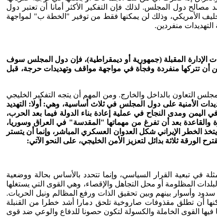
صالح دول المجلس. لذلك فإن التفكير الأكثر أمانا أن تعتبر دول
لحليف الأمريكي، وذلك لن يمكنها فقط من توفير "الخطة ب" لمواجهة
واجهة التهديدات منفردين.
عودة مجددا، ومهما كانت توجهات الإدارة المقبلة (جمهورية أو ديمقراطية)، فإن دول المجلس سوف
 يمكن أن تتركها منفردة وفجأة في مواجهة مواقف وتهديدات حرجة، قبل
لس التعاون بالداخل والخارج. ومن المهم أن يتجه التفكير الخليجي
دات الأمنية على دول المجلس في ثلاث أساسية، وهي: أولا: التهديد
ليمن ومدى النجاح في عملية إعادة بناء الدولة فيما بعد الحرب،
ة والقاعدة بعد أن تفرغ من مهماتها "المقدسة" في العراق وسوريا،
 يتخذ الخطر الإيراني شكل العدوان العسكري المباشر، وإنما أن يتستر
رح الورقة ثلاثة بدائل لتعزيز الأمن الخليجي، على النحو الآتي:
 ممثلة في تبعية القرار السياسي، وإنما تتحدد بالأساس بحالة ووضعية
بلدات المظلومة أو محل التجاهل والإقصاء، وهي القوى التي يستغلها
دود وأسوار بينهم وبين تحقيق الذات ورفع المظالم ونيل الحريات.
يمكنها أن تطلق مقذوفات صاروخية تلحق دمارا أشد خطرا من القنبلة
 فيها القوى الخاملة والكسولة لتكون حصونا للدفاع والوعي ضد قوى