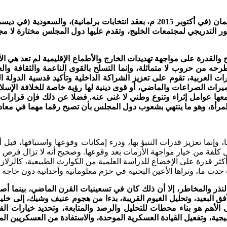
ر التدريجي لمجتمعات الخليج، وتقدم عليها دول المجلس مختارة لا مج
ح والقدرة على مواجهة تهديدات الخارج والأطماع الإقليمية لم تعد هي ال
حه من حروب لا متماثلة، وإنما التسلح بالقوى الناعمة والثقافة وال
 العربية، تقوم على تعزيز الشراكة الداخلية وتأكيد قدسية الدولة ا
يراث الصراعات والماضي، أو قوى دينية لها رؤية خاصة للخلافة الإسلا
معها عوامل إثراء وتنوع وطني لا غنى عنه. فضلا عن ذلك فإن قرارات
لمرأة، وهو ما ينتهي بشعوب دول المجلس بأن تصبح رقما مهما في معادل
وإنما تعزيز قدرات التنبؤ بها، ودرء إمكانات وقوعها واستباقها، قبل
كلفة من خيار مواجهة الأزمات بعد وقوعها. وصحيح أنه لا تزال فرص ا
 أكثر قدرة على الإخضاع للدراسة العلمية من الكوارث الطبيعية، كالز
دث ما، وتراها الأعين البحثية في حزم معلوماتية وأحداثية دون حاجة
نذر والمخاطر، إلا أن ذلك كان في تسعينيات القرن الماضي، بينما أصب
 البعيد، وتحليل الغيوم القريبة، بدءا من هجوم عنيف وشيك، إلى خلي
لأهم هو بناء محطات للتحليل والرصد والمتابعة، وتحديد خيارات ال
يجية، وتفعيل القيادة العسكرية الموحدة، والاستفادة من العسكريين ا