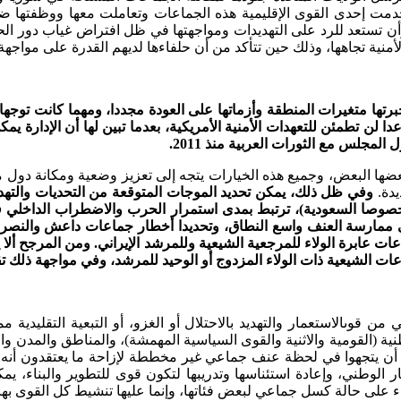
 إحدى القوى الإقليمية هذه الجماعات وتعاملت معها ووظفتها ضد م
 وأن تستعد للرد على التهديدات ومواجهتها في ظل افتراض غياب دور ا
تها الأمنية تجاهها، وذلك حين تتأكد من أن حلفاءها لديهم القدرة على م
 مواقف الإدارة الأمريكية الراهنة خلال عام 2016م، أو أجبرتها متغيرات المنطقة وأزماتها على ال
دا لن تطمئن للتعهدات الأمنية الأمريكية، بعدما تبين لها أن الإدارة
مجلس مع الثورات العربية منذ 2011.
ها البعض، وجميع هذه الخيارات يتجه إلى تعزيز وضعية ومكانة دول مج
يدة.
وفي ظل ذلك، يمكن تحديد الموجات المتوقعة من التحديات والتهدي
وصا السعودية)، ترتبط بمدى استمرار الحرب والاضطراب الداخلي في ا
على ممارسة العنف واسع النطاق، وتحديدا أخطار جماعات داعش والنصر
اعات عابرة الولاء للمرجعية الشيعية وللمرشد الإيراني. ومن المرجح ألا
ات الشيعية ذات الولاء المزدوج أو الوحيد للمرشد، وفي مواجهة ذلك تقت
من قوىالاستعمار والتهديد بالاحتلال أو الغزو، أو التبعية التقليدية
ة (القومية والاثنية والقوى السياسية المهمشة)، والمناطق والمدن وال
أن يتجهوا في لحظة عنف جماعي غير مخططة لإزاحة ما يعتقدون أنه س
ر الوطني، وإعادة استئناسها وتدريبها لتكون قوى للتطوير والبناء، 
 على حالة كسل جماعي لبعض فئاتها، وإنما عليها تنشيط كل القوى بها