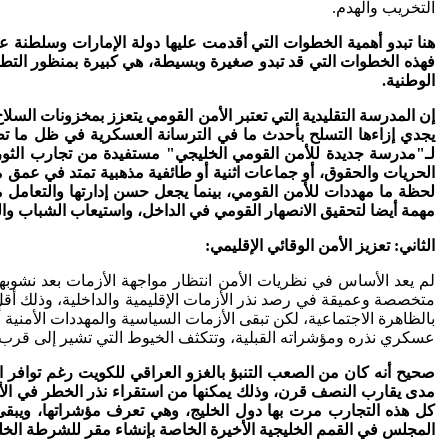
التخريب والهدم.
فهذه الخطوات التي قد تبدو صغيرة وبسيطة، هي كبيرة بمنظور التطو
الوطنية.
إن المدرسة التقليدية التي تعتبر الأمن القومي يتعزز بمخزونات السلا
يجدي إزاءها التسلح بأحدث ما في الترسانة العسكرية في ظل ما تطر
لـ"مدرسة جديدة للأمن القومي الخليجي" مستفيدة من تجارب الثورات
الحريات والحقوق، أو جماعات اثنية أو طائفية مذهبية تمتد في عمق م
لحظة ما مهددات للأمن القومي، بينما يجعل حسن إدارتها والتعامل 
مهمة أيضا لتحقيق الانصهار القومي في الداخل، واستيعاب الشباب وا
الثاني
: تعزيز الأمن الوقائي الإقليمي:
لم يعد الأساس في نظريات الأمن انتظار مواجهة الأزمات بعد نشوبها، 
متخصصة وعميقة في رصد نذر الأزمات الإقليمية والداخلية، وذلك أقل 
بالظاهرة الاجتماعية، لكن تبقى الأزمات السياسية والمهددات الأمنية
عسكري نذره ومؤشراته القبلية، وتتكثف الخيوط التي تشير إلى قرب ح
صحيح أنه كان من الصعب التنبؤ بالغزو العراقي للكويت رغم توافر ال
مدى يقارب النصف قرن، وذلك يمكنها من استقراء نذر الخطر في الأفق
كل هذه التجارب مرت بها دول الخليج، وهي تعرف مؤشراتها، ويبقى ا
المجلس في القمم الخليجية الأخيرة الخاصة بإنشاء مقر للشرطة الخل