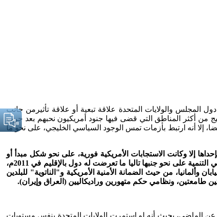
ول المجلس والولايات المتحدة علاقة تبعية أو علاقة تأثيرمن جانب
ليج من أكثر المناطق التي قضى فيها جنود أمريكيون نحبهم بعد حرب
ضا، إلا أنه ارتبط بأزمات تمس الوجود السياسي الخليجي، على نحو ما
اها إلا وكانت الاستجابات الأمريكية فورية، على نحو شكل مبدأ أو
عقيدة من عقائد الأمن القومي الأمريكي. وقد جربت دول المجلس ذلك أكثر من مرة، الأمر الذي مكنها من بناء اقتصاداتها والانطلاق بثبات في التنمية على نحو جنبها تاليا ما تعرضت له دول بالإقليم في 2011م،
ألمانيا، من حيث الضمانة الأمنية الأمريكية و"الناتوية" للبلدين
ميتين طامعتين، ونظامي حكم متهورين وراديكاليين (العراق وإيران).
را عن الماضي، بحيث أنه لو استمرت الولايات المتحدة بنفس مستويات