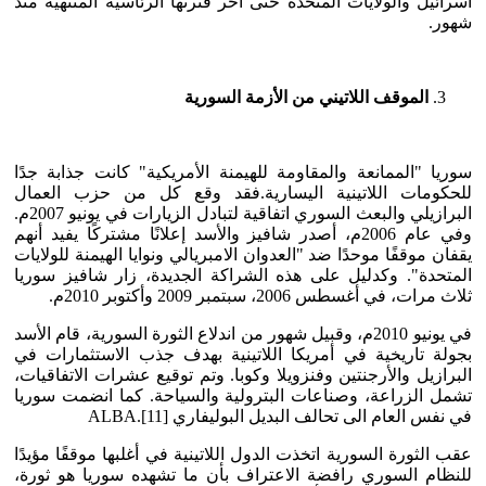
اسرائيل والولايات المتحدة حتى آخر فترتها الرئاسية المنتهية منذ
شهور.
الموقف اللاتيني من الأزمة السورية
سوريا "الممانعة والمقاومة للهيمنة الأمريكية" كانت جذابة جدًا
للحكومات اللاتينية اليسارية.فقد وقع كل من حزب العمال
البرازيلي والبعث السوري اتفاقية لتبادل الزيارات في يونيو 2007م.
وفي عام 2006م، أصدر شافيز والأسد إعلانًا مشتركًا يفيد أنهم
يقفان موقفًا موحدًا ضد "العدوان الامبريالي ونوايا الهيمنة للولايات
المتحدة". وكدليل على هذه الشراكة الجديدة، زار شافيز سوريا
ثلاث مرات، في أغسطس 2006، سبتمبر 2009 وأكتوبر 2010م.
في يونيو 2010م، وقبيل شهور من اندلاع الثورة السورية، قام الأسد
بجولة تاريخية في أمريكا اللاتينية بهدف جذب الاستثمارات في
البرازيل والأرجنتين وفنزويلا وكوبا. وتم توقيع عشرات الاتفاقيات،
تشمل الزراعة، وصناعات البترولية والسياحة. كما انضمت سوريا
في نفس العام الى تحالف البديل البوليفاري ALBA.[11]
عقب الثورة السورية اتخذت الدول اللاتينية في أغلبها موقفًا مؤيدًا
للنظام السوري رافضة الاعتراف بأن ما تشهده سوريا هو ثورة،