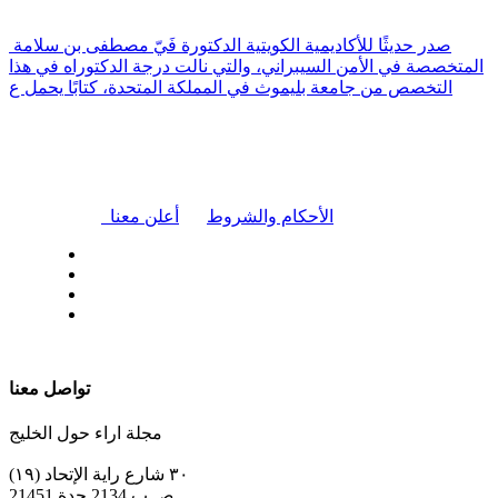
صدر حديثًا للأكاديمية الكويتية الدكتورة فَيّ مصطفى بن سلامة
المتخصصة في الأمن السيبراني، والتي نالت درجة الدكتوراه في هذا
التخصص من جامعة بليموث في المملكة المتحدة، كتابًا يحمل ع
|
الأحكام والشروط
أعلن معنا
| تابعنا على
تواصل معنا
مجلة اراء حول الخليج
٣٠ شارع راية الإتحاد (١٩)
ص.ب 2134 جدة 21451