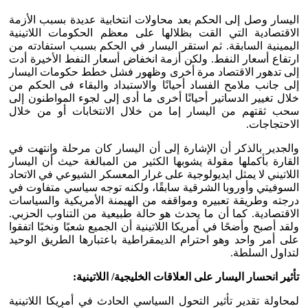
اليسار وصل إلى الحكم بعد محاولات انتخابية عديدة بسبب الأزمة
الاقتصادية التي القت بظلالها على معظم الحكومات اللاتينية
اليمينية السابقة. ثم استقر اليسار في الحكم بسبب استفادته من
ارتفاع أسعار النفط. ولكن أزمة انخفاض أسعار النفط الأخيرة أدت
إلى تدهور الاقتصاد مرة أخرى وظهور فشل خطط حكومات اليسار
إلى جانب ملامح الفساد أحيانًا والاستبداد والبقاء فى الحكم من
خلال تغيير الدساتير أحيانًا أخرى ما أدى إلى لجوء المواطنون إلى
سحب ثقتهم من اليسار إما من خلال الانتخابات أو من خلال
الاحتجاجات.
والجدير بالذكر أن الإشارة إلى أن اليسار كان مرحلة وانتهت في
القارة بأكملها مقولة يشوبها الكثير من المبالغة حيث أن اليسار
اللاتيني لا يمثل ايديولوجية على غرار المعسكر الشيوعي في الاتحاد
السوفيتي وأوروبا الشرقية سابقًا، ولكنه توجه سياسي متفاوت في
درجته وطريقة تعبيره ومواقفه من الهيمنة الأمريكية والسياسات
الاقتصادية. كما أن ما يحدث هو حالة طبيعية من التناوب الحزبي.
ولقد أصبح وأضحًا في أمريكا اللاتينية أن الجميع شعبًا ونخبًا اتفقوا
على أمر واحد وهو احترام الديمقراطية باعتبارها الطريق الوحيد
لتداول السلطة.
تأثير انحسار اليسار على العلاقات الخليجية/ اللاتينية:
لمحاولة تقدير تأثير التحول السياسي الحادث في أمريكا اللاتينية