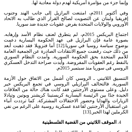
وإنما جزء من مؤامرة أمريكية لهدم دولة معادية لها.
وفي أكتوبر 2011م، امتنعت البرازيل إلى جانب الهند وجنوب
إفريقيا ولبنان عن التصويت لصالح القرار الذي طالب به الاتحاد
الأوروبي والولايات المتحدة بفرض عقوبات جديدة ضد سوريا.
اجتماع البريكس 2015م، لم يتطرق لعنف نظام الأسد وإرهابه.
بصورة عامة فإن البرازيل فى عهد الحكومة اليسارية دعمت
بوضوح سياسة روسيا في سوريا.[12] أما فنزويلا فقد ذهبت أبعد
من ذلك حيث رفضت جميع الانتقادات الصادرة عن الجمعية العامة
للأمم المتحدة بحق الحكومة السورية. وأمدت النظام السوري
بالنفط رغم العقوبات المفروضة. وأيدت صراحة التدخل العسكري
الروسي فى سوريا منذ سبتمبر 2015م.
التنسيق اللاتيني ـ الروسي كان أشمل من الاتفاق حول الأزمة
السورية. فالتحالف البرازيلي الروسي في تجمع البريكس خير
دليل. وعلى مستوى الأرجنتين فقد كانت هناك حالة من العلاقات
الجيدة جدًا بين الرئيسة اليسارية كريستينا كريشنر وبوتين وتبادلا
الزيارات والهدايا وحضور الاحتفالات المشتركة. كما ترددت أنباء
عن استقبال الأرجنتين لقاعدة عسكرية روسية على الرغم من نفي
الكرملين لهذا الخبر.[13]
الموقف اللاتيني من القضية الفلسطينية