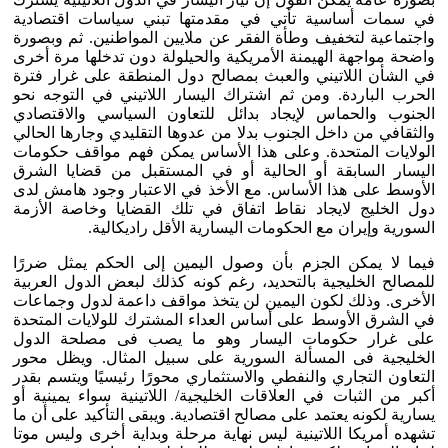
في سمات أساسية تأتي في مقدمتها تبني سياسات اقتصادية
واجتماعية لتخفيف وطأة الفقر عن ملايين المواطنين. ثم وبصورة
واضحة مواجهة الهيمنة الأمريكية والحيلولة دون تدخلها مرة أخرى
في الشأن اللاتيني والعبث بمصالح دول المنطقة على غرار فترة
الحرب الباردة. ومن ثم اشتراك اليسار اللاتيني في التوجه نحو
الجنوب والحماس لإيجاد بدائل للتعاون السياسي والاقتصادي
والثقافي من داخل الجنوب بدلا من عدوها التقليدي وجارها الحالي
الولايات المتحدة. وعلى هذا الأساس يمكن فهم مواقف حكومات
اليسار السابقة أو الحالية أو في المستقبل من قضايا الشرق
الأوسط على هذا الأساس. مع الأخذ في الاعتبار وجود هامش لدى
دول الخليج لايجاد نقاط اتفاق في تلك القضايا وخاصة الأزمة
السورية وإيران مع الحكومات اليسارية الأقل راديكالية.
فيما لا يمكن الجزم بأن وصول اليمين إلى الحكم يمثل ضررًا
للمصالح الخليجية بالتحديد، رغم كونه كذلك لبعض الدول العربية
الأخرى. وذلك لكون اليمين لن يتخذ مواقف داعمة لدول وجماعات
في الشرق الأوسط على أساس العداء المشترك للولايات المتحدة
على غرار حكومات اليسار وهو ما يصب فى مصلحة الدول
الخليجية فى المسألة السورية على سبيل المثال. ويظل محور
التعاون التجاري والنفطي والاستثماري محورًا رئيسيًا ويتسم بقدر
أكبر من الثبات في العلاقات الخليجية/ اللاتينية سواء يمينية أو
يسارية لكونه يعتمد على مصالح اقتصادية. ويبقى التأكيد على أن ما
تشهده أمريكا اللاتينية ليس نهاية مرحلة وبداية أخرى وليس موتا