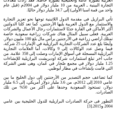
العربية بصورة عامة والخليجية بصورة خاصة. فقد زادت معدلات
التجارة البينية ـ العربية من 10 مليار دولار في 2004م (قبل عام
واحد من قمة اسبا الأولى) إلى 34.7 مليار دولار حاليًا.
تأتي البرازيل فى مقدمة الدول اللاتينية توجها نحو تعزيز التجارة
والاستثمار مع الدول العربية يليها الأرجنتين، كما تعد كلتا الدولتين
أكثر الأماكن في القارة جذبًا لاستثمارات رجال الأعمال والشركات
العربية. فعلى سبيل المثال هناك شركات زراعية سعودية خاصة
تمتلك أراضي زراعية في الأرجنتين برأس مال بلغ 100 مليون دولار.
وأيضًا بلغ عدد الشركات التجارية البرازيلية في الإمارات 25 شركة،
فيما وصل عدد الوكالات إلى 9 وكالات، أما العلامات التجارية
البرازيلية المسجلة في أسواق الإمارات وصلت إلى 358 علامة. من
جانب آخر تبلغ استثمارات شركة اودبريشت البرازيلية للإنشاءات
1.25 مليار دولار في مجمع صُحار في عُمان، وهى نفس الشركة
التي قامت بإنشاءات في مطار أبوظبي.
كما تضاعف حجم التصدير من الأرجنتين إلى دول الخليج ما بين
عامي 2010 إلى 2012م، من 3.6 مليار دولار أمريكي، إلى 6.5 مليار
دولار، تستحوذ السعودية وحدها على أكثر من 50% من تلك
الصادرات.
التطور فى حركة الصادرات البرازيلية للدول الخليجية بين عامي
2004 و2015.[3]