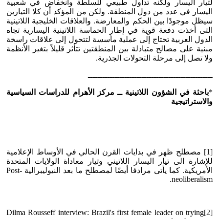
لتيار اليسار ولكنه تداول طبيعي للسلطة وانخفاض في شعبية
اليسار في عدد من دول المنطقة. ولكن من المؤكد أن كلا التيارين
سيظل موجودًا بين الحكم والمعارضة. والعلاقات الخليجية اللاتينية
التى أخذت دفعة قوية في إطار الحماسة اللاتينية اليسارية تجاه
الدول العربية تحتاج إلى عملية مأسسة لتتحول إلى علاقات راسخة
مبنية على مصالح متبادلة بين المنطقتين تتأثر قليلاً بتغير الأنظمة
ولا تصل إلى مرحلة التحولات الجذرية.
ـــــــــــــــــــــــــــــــــــــــــــــــــــ
*
باحثة في الشؤون اللاتينية ــ مركز الأهرام للدراسات السياسية
والاستراتيجية
[1] مصطلح ظهر في بدايات القرن الحالي في الأوساط الإعلامية
للإشارة الى تيار اليسار اللاتيني وتيار معاداة الولايات المتحدة
الأمريكية. كما يأتى مرادفا أيضًا لمصطلح ما بعد النيوليبرالية Post-
neoliberalism.
[2]Dilma Rousseff interview: Brazil's first female leader on trying