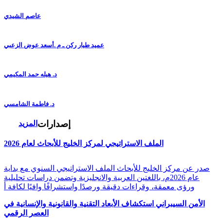
عاصم الشيدي
عميد طيار ركن ـ م .أسعد عوض الزعبي
د. هيله حمد المكيمي
د. فاطمة الشامسي
إصدارات
المزيد
الملف الاستراتيجي لمركز الخليج للأبحاث لعام 2026
صدر عن مركز الخليج للأبحاث الملف الاستراتيجي السنوي مع بداية
عام 2026م، باللغتين العربية والانجليزية وتضمن دراسات تحليلية
ورؤى معمقة، وقراءات دقيقة ورصدًا واستشرافًا وافيًا لكافة أ
الأمن السيبراني استكشاف الأبعاد التقنية والقانونية والإنسانية في
العصر الرقمي