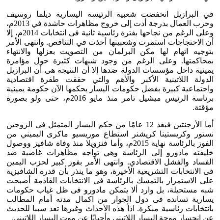
في البرازيل انخفضت شعبية الرئيسة اليسارية ديلما روسيف
وحزب العمال بدرجة أدت إلى خروج مظاهرات حاشدة في 2013م،
وعلى الرغم من نجاحها بفترة رئاسية ثانية فى انتخابات 2014م، إلا
أن الاحتجاجات استمرت وشعبيتها أخذت في التناقص. وانتهى الأمر
بتوجيه اتهام لها مكن البرلمان من التصويت بعزلها والانتهاء
بمحاكمتها. وعلى الرغم من وجود شبهات كثيرة حول مؤامرة
يمينية داخل مؤسسات الدولة ضدها إلا أن النتيجة هى أن البرازيل
الدولة اللاتينية الأكبر والأهم والتي حققت طفرة اقتصادية
واجتماعية كبيرة بفضل حكومات اليسار يحكمها الآن حكومة يمينية
برئاسة الرئيس ميشيل تامر منذ مايو 2016م، حتى ولو بصورة
مؤقتة.
أما الأرجنتين فبعد 12 عامًا من حكم اليسار المتمثل فى الزوجين
نستور وكريستينا كريشنر استطاع موريسيو ماكرى اليميني من
الفوز بالرئاسة نهاية 2015م، وأما فنزويلا منذ وفاة شافيز ووصول
خليفته مادورو إلى الرئاسة وهي تواجه مظاهرات غاضبة ضد
الفساد والفشل الاقتصادي. وانتهى الأمر بفوز كبير لحزب اليمين
فى الانتخابات التشريعية الأخيرة، وهو ما ينذر بأن قدرة الشافيزية
على الاستمرار بالتمسك بالرئاسة فى الانتخابات القادمة أصبحت
شبه مستحيلة، بل وارد ألا يتمكن مادورو فى ظل غياب حكومات
يسارية تسانده فى دول الجوار من اكمال مدته أمام المطالب
بانتخابات رئاسية مبكرة. اذاً هذه الأحداث وغيرها تعد سببا للحديث
عن انحسار موجة اليسار اللاتيني وأحيانًا عن موت اليسار اللاتيني.