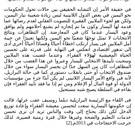
في حقيقة الأمر إن التشابه الحقيقي بين حالات تحول الحكومات
نحو اليمين في بعض الدول اللاتينية ليس زيادة شعبية تيار اليمين،
ولكن هو لجوء الملايين الفقيرة للتصويت العقابي لعدم رضائها عما
قدمه لها اليسار وكون ما تم إنجازه لم يشبع أحلامهم ولم يوافق
وعود اليسار عندما كان في المعارضة. إن التظاهرات ونتائج
الانتخابات لا تمثل توجهًا شعبيًا نحو اليمين ولكنها تعبيرًا عن خيبة
أمل الملايين فى يسار ارتكب اخطاءً أحيانًا وفسادًا أحيانًا أخرى أدى
إلى تدهور اقتصادي انعكس في النهاية على قدرته على تحسين
الحياة المعيشية لهؤلاء الفقراء. وعندما غضبت هذه الملايين
وسحبت تأييدها الانتخابي لليسار وعبروا عن هذا الغضب من خلال
المظاهرات كان من السهل جدًا أن يخسر اليسار سواء من خلال
صندوق الانتخاب أو حتى بانقلاب دستوري كما فى حالة البرازيل،
لأنه فى واقع الأمر اليسار اللاتينى لم يكن أبدًا جزء من مؤسسات
الدولة أو قوة المال أو الإعلام ومن ثم إذا ما فقد تأييد الفقراء فإن
بقاءه في السلطة يصبح شبه مستحيل.
فى اللقاء مع الرئيسة البرازيلية ديلما روسيف عقب عزلها، قالت
إن حكومتها اليسارية سعت لتحسين معيشة الفقراء وإعادة توزيع
الدخل لكن ذلك يحتاج إلى وقت والناس تريد أن ترى تحسن
خدمات التعليم والصحة وغيرها خلال فترة زمنية قصيرة، لذلك
خرجت الاحتجاجات في 2013م.[2]