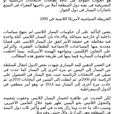
هو الجواب الموحد فى كافة بطاقات الانتخابات الرئاسية أو
التشريعية فى بقية دول المنطقة أملا من ناخبيها الفقراء فى التمتع
بانجازات اليسار فى دول الجوار.
الخريطة السياسية لأمريكا اللاتينية في 2009
يتعين التأكيد على أن حكومات اليسار اللاتيني لم تنتهج سياسات
داخلية أو خارجية متماثلة. والادعاء بأن اليسار اللاتيني كتلة واحدة
فيه مغالطة. في حقيقة الأمر اتفق جل اليسار اللاتينى على قضايا
محددة منها المساعدات الاجتماعية للطبقات الفقيرة، والتركيز
على التعاون الإقليمي، ومواجهة الهيمنة الأمريكية، بينما اختلفت
الحكومات اليسارية فيما بينها فى طريقة تحقيق هذه المطالب.
في العصر الذهبي للمد اليساري شهدت بعض الدول انتقال للسلطة
من اليسار إلى اليمين ثم مرة أخرى إلى اليسار كما حدث فى
شيلى فى الانتخابات الرئاسية حيث نجح اليسار فى الحصول على
الرئاسة عام 2006م، ثم انتقلت إلى اليمين في انتخابات 2010م، ثم
عادت مرة أخرى إلى اليسار منذ 2014 م، وهو أمر منطقي في
الدول الديمقراطية.
لكن الحديث عن ظاهرة انحسار اليسار اللاتينى وخفوت شعبيته
والتحول اللاتيني نحو اليمين ظهر بقوة خلال العامين الأخيرين.
وسبب ذلك ما حدث وما زال يحدث في أهم وأكبر ثلاث دول لاتينية
في المنطقة وهي البرازيل والأرجنتين وفنزويلا.