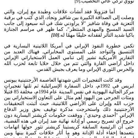
نووي تركي عالي التخصيب.[9]
أما فنزويلا فقد أنشأت علاقات وطيدة مع إيران، والتي
وصلت إلى الصداقة الكبيرة بين شافيز ونجاد، الذي كتب في برقية
التعزية في وفاة شافيز "لا يراودني شك في أنه سيعود إلى جانب
السيد المسيح والمهدي المنتظر"، كما ظهر في مراسم الجنازة
باكيا شديد التأثر لفقدانه حليفًا مهمًا له
.
[10]
تكمن خطورة النفوذ الإيراني في أمريكا اللاتينية اليسارية في
التنسيق والتواجد على المستوى المخابراتي. فهناك العديد من
التقارير الأمريكية تشير إلى تنامي العمل الاستخباراتي الإيراني
داخل أراضي القارة والتي تتم من خلال خلايا تابعة لحزب الله
والحرس الثوري الإيراني وما يعرف بجيش القدس.
وقد كانت التفجيرات التي شهدتها العاصمة الأرجنتينية بيونس
ايريس في 1992م، داخل السفارة الإسرائيلية ثم تلتها تفجيرات
مركز الجالية اليهودية في نفس المدينة عام 1994م، مخلفة 85 قتيلًا
ومئات الجرحى من اليهود أهم مثال على التعاون الاستخباراتي بين
حزب الله وإيران على الأراضي اللاتينية، حيث أثبتت التحقيقات
الأرجنتينية ذلك واستخرجت مذكرة توقيف بحق وزير الدفاع
الإيراني "أحمدي وحيدي". ووقفت حكومات كريشنر اليسارية دون
خروج أي تصريح رسمي أو إدانة نهائية ضد إيران في هذه القضية،
حتى أن الرئيسة السابقة كريستينا كريشنر تثور حولها اتهامات
بتعمدها إخفاء أدلة الإدانة وهو ما أثار خلافات كبيرة بينها وبين