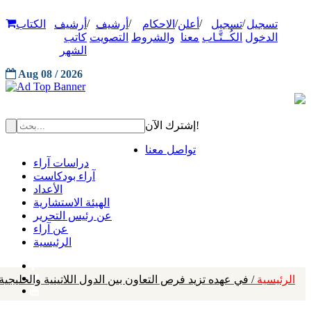
/
/
/
/
/
تسجيل
تسجيل
أعلن
الاحكام
أرشيف
أرشيف
الكتاب
الدخول
الكُــتَّـاب
معنا
والشروط
التصويت
كاتب
الشهر
Aug 08 / 2026
إشترك الآن!
تواصل معنا
دراسات آراء
آراء بودكاست
الأعداد
الهيئة الاستشارية
عن رئيس التحرير
عن آراء
الرئيسية
الرئيسية
/ في عهده تزيد فرص التعاون بين الدول اللاتينية والخليجية 