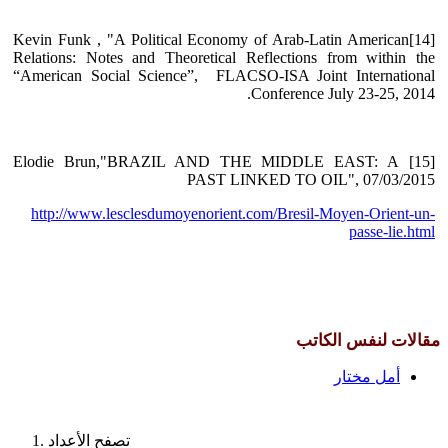
[14]Kevin Funk , "A Political Economy of Arab-Latin American
Relations: Notes and Theoretical Reflections from within the
“American Social Science”, FLACSO-ISA Joint International
Conference July 23-25, 2014.
[15] Elodie Brun,"BRAZIL AND THE MIDDLE EAST: A
PAST LINKED TO OIL", 07/03/2015
http://www.lesclesdumoyenorient.com/Bresil-Moyen-Orient-un-
passe-lie.html
مقالات لنفس الكاتب
أمل مختار
تصفح الأعداد