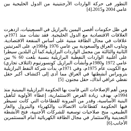
التطور فى حركة الواردات الأرجنتينية من الدول الخليجية بين
عامي 2004 و2015.[4]
في ظل حكومات أقصى اليمين بالبرازيل في السبعينيات، ازدهرت
العلاقات الاقتصادية مع الدول الخليجية. فقد نشأت منذ 1971م،
علاقات في مجال الطاقة مبنية على أساس المنفعة الاقتصادية.
وتناوب العراق والسعودية بين عامي 1976 و1984م، على المرتبتين
الثانية والثالثة من مجمل الواردات البرازيلية.كما أن البلدين سيطرا
على أغلبية الواردات النفطية البرازيلية بنسبة بلغت 60 % بين
عامي 1972 و1980م.وأنشأت البرازيل كونسورتيوم (ائتلاف تجاري)
مع الكويت عام 1975م، وفي 1971م، بدأت شركة النفط البرازيلية
بتروبراس أنشطتها في العراق مما أدى إلى اكتشاف أكبر حقل
نفطي عراقي آنذاك، حقل مجنون. [5]
ومن أهم الإصلاحات التي قامت بها الحكومة البرازيلية اليمينية منذ
1994م، بهدف زيادة الفرص الاستثمارية، إعطاء الأولوية لتأهيل
البنية الأساسية، وقدر من المرونة للقطاعات التي كانت تسيطر
فيها الحكومة كقطاعات الاتصالات والكهرباء والبترول والغاز
الطبيعي، منح صلاحيات توسعية للشركات الأجنبية، فتح الأنشطة
التعدينية والاستثمار في مجال الطاقة الكهربائية أمام المستثمرين
الأجانب.[6]