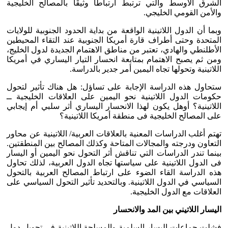
الشرق الأوسط والتي ترتبط ارتباطًا وثيقًا بالمصالح الخليجية
والأمن القومي الخليجي.
وبما أن الدول اللاتينية الواقعة من بداية الحدود الجنوبية للولايات
المتحدة وحتى أطراف قارة أمريكا الجنوبية عند التقاء المحيطين
الأطلنطي والهادي، تعتبر من مناطق الاهتمام الجديدة لدول الخليج،
ومن ثم يصبح الاهتمام بمتابعة انحسار التيار اليساري في أمريكا
اللاتينية وتحولها تجاه اليمين أمر جدير بالدراسة.
ستحاول هذه الدراسة الإجابة على تساؤل: هل هناك تأثير لتحول
حكومات الدول اللاتينية نحو اليمين على العلاقات الخليجية ــ
اللاتينية؟ أوهل يكون لهذا الانحسار اليساري أثر سلبي أم إيجابي
على المصالح الخليجية فى منطقة أمريكا اللاتينية؟
تهتم أغلب الدراسات المعنية بالعلاقات العربية/ اللاتينية عن محاور
التعاون ودرجته والمجالات المتاحة وكذلك المصالح بين المنطقتين.
بينما تندر الدراسات التي تناقش أثر التحول نحو اليمين أو اليسار
فى الدول اللاتينية على سياستها تجاه الدول العربية، لذلك تحاول
هذه الدراسة القاء الضوء على ارتباط المصالح العربية بالتحول
السياسي في الدول اللاتينية. وبالتحديد تأثير التحول السياسي على
العلاقات مع الدول الخليجية.
اليسار اللاتيني بين المد والانحسار
فشلت جماعات اليسار السلمية والمسلحة اللاتينية فى تحويل دول