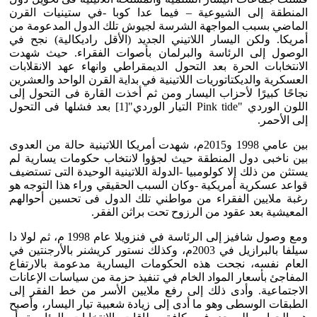
المنطقة إلى الشيوعية – فيما عدا كوبا -في ستينيات القرن
الماضي بسبب المواجهة الشرسة لجيوش تلك الدول المدعومة من
أمريكا. ولكن اليسار اللاتيني الجديد (الأقل راديكالية) نجح في
الوصول إلى الرئاسة والبرلمان بأصوات الفقراء. حيث شهدت
الانتخابات الحرة بعد التحول الديمقراطي وانهاء عهد الانقلابات
العسكرية والديكتاتوريات اللاتينية في بداية القرن الواحد والعشرين
نجاحًا كبيرًا لأحزاب اليسار ومن ثم أخذت القارة فى التحول إلى
اللون الوردي "Pink tide التيار الوردي"[1] بعد فشلها فى التحول
إلى الأحمر.
بين عامي 1998 و2015م، شهدت أمريكا اللاتينية حالة من العدوى
بين ناخبى دول المنطقة حيث لجؤوا لانتخاب حكومات يسارية لم
يستثن من ذلك إلا كولومبيا -الدولة اللاتينية الوحيدة التى تستضيف
قواعد عسكرية أمريكية -وكان السبب الحقيقي وراء هذا التوجه هو
رغبة ملايين الفقراء من مواطني تلك الدول فى تحسين أحوالهم
المعيشية بعد عقود من الرزوح تحت براثن الفقر.
ومع وصول شافيز إلى الرئاسة في فنزويلا عام 1998 م، ثم لولا دا
سيلفا بالبرازيل في 2003م، وكذلك نستور كريشنر بالأرجنتين في
العام نفسه، نجحت هذه الحكومات اليسارية مدعومة بالارتفاع
المفاجئ بأسعار المواد الخام في تنفيذ حزمة من سياسات الإعانات
الاجتماعية. وأدى ذلك إلى رفع ملايين الأسر من خط الفقر إلى
الطبقات الوسطى وهو ما أدى إلى زيادة شعبية تيار اليسار، وأصبح