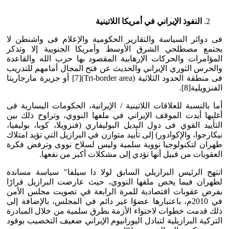
النفوذ الإيراني في أمريكا اللاتينية
فى دوائر السياسة والتقارير الحكومية والإعلام فى واشنطن لا
يجتمع مصطلحي الشرق الأوسط وأمريكا الجنوبية إلا وتذكر
المؤامرات والحركات الإرهابية المقصود بها حزب الله والقاعدة
والحرس الثوري الإيراني والحديث عن فتح المجال أمامهم للتدريب
فى منطقة الحدود الثلاثية (Tri-border area)[7] أو جزيرة مارجاريتا
الفنزويلية[8].
أما بالنسبة للعلاقات اللاتينية / الإيرانية، الحكومات اليسارية فى
أغلبها أيدت الموقف الإيراني في ملفها النووي، وتراوح ذلك بين
التأييد القوي فى دول البديل البوليفاري (فنزويلا، كوبا، بوليفيا،
نيكارجوا، والإكوادور) إلى تأييد متوازن في البرازيل التي تؤيد امتلاك
طهران لتكنولوجيا نووية سلمية وليس لسلاح نووى وترفض فكرة
العقوبات من قبيل أنها تؤدي إلى مشكلات أكبر من نفعها.
انتهج الرئيس البرازيلي السابق لولا دا سيلفا" سياسة مساندة
لطهران فيما يخص ملفها النووي، حيث عارضت البرازيل قرارًا
بفرض عقوبات اقتصادية للمرة الرابعة في تصويت مجلس الأمن
في 2010م، باعتبارها عضوًا غير دائم في المجلس، بالإضافة إلى
ذلك قدمت خطوات لاحتواء الأزمة بطرق سلمية من خلال المبادرة
التركية البرازيلية لتبادل اليورانيوم الإيراني ضعيف التخصيب بوقود