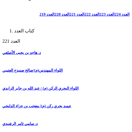
العدد 224
العدد 223
العدد 222
العدد 221
العدد 220
العدد 219
كتاب العدد
العدد 221
د. هاجد بن يحيى الأصلعي
اللواء المهندس(م)/صالح صنيدح العتيبي
اللواء البحري الركن (م) / عبد الله بن جابر الزايدي
عميد بحري ركن (م)/ معجب بن جزاء الدلبحي
د. سامي ثامر الرشيدي