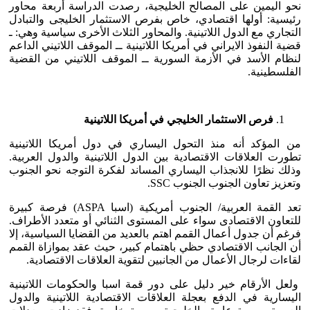
نحو اليمين على المصالح الخليجية، رصدت الدراسة أربعة محاور
رئيسية: أولها اقتصادي، خاص بفرص الاستثمار الخليجى والتبادل
التجاري مع الدول اللاتينية. والمحاور الثلاث الأخرى سياسية وهي: ـ
قضية النفوذ الايراني في أمريكا اللاتينية ــ الموقف اللاتيني الداعم
لنظام الأسد في الأزمة السورية ــ الموقف اللاتيني من القضية
الفلسطينية.
فرص الاستثمار الخليجي في أمريكا اللاتينية
من المؤكد أنه منذ التحول اليساري في دول أمريكا اللاتينية
تطورت العلاقات الاقتصادية بين الدول اللاتينية والدول العربية.
وذلك نظرًا للانجذاب اليساري المساند لفكرة التوجه نحو الجنوب
وتعزيز تعاون الجنوب الجنوب SSC.
تعد القمة العربية/ الجنوب أمريكية (اسبا ASPA) فرصة كبيرة
للتعاون الاقتصادى سواء على المستوى الثنائي أو متعدد الأطراف.
فرغم أن جدول أعمال القمم اهتم بالعديد من القضايا السياسية، إلا
أن الجانب الاقتصادي حظي باهتمام كبير، حيث عقد بموازاة القمم
لقاءات لرجال الأعمال من الجانبين لتقوية العلاقات الاقتصادية.
ولعل الأرقام خير دليل على دور قمة اسبا والحكومات اللاتينية
اليسارية في الدفع بعجلة العلاقات الاقتصادية اللاتينية والدول