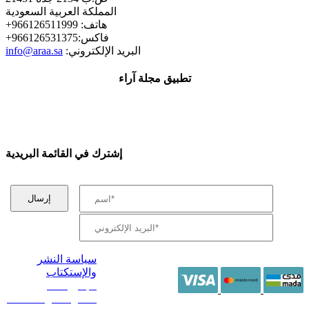
المملكة العربية السعودية
+هاتف: 966126511999
+فاكس:966126531375
:البريد الإلكتروني
info@araa.sa
تطبيق مجلة آراء
إشترك في القائمة البريدية
سياسة النشر
والإستكتاب
/ جميع الحقوق
محفوظة آراء 2014 -