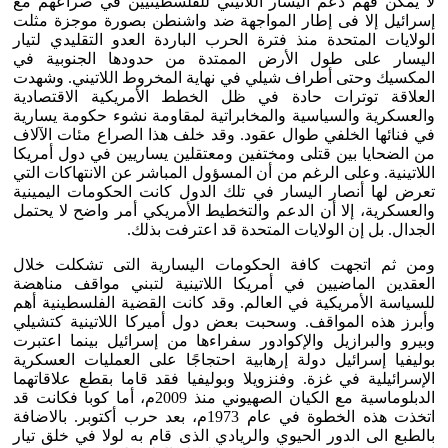
لا يمكن فهم دعم اليسار اللاتيني للفلسطينيين في صراعهم مع
إسرائيل إلا فى إطار المواجهة ضد واشنطن بصورة موجزة مثلت
الولايات المتحدة منذ فترة الحرب الباردة العدو التقليدي لتيار
اليسار على طول الأرض الممتدة من حدودها الجنوبية في
المكسيك وحتى أطراف شيلي في نهاية المخروط اللاتيني. وشهدت
العلاقة توترات حادة في ظل الخطط الأمريكية الاقتصادية
والعسكرية والسياسية والمخابراتية لمقاومة نشوء حكومة يسارية
في فنائها الخلفي طوال عقود. وقد خلف هذا الصراع مئات الآلاف
من الضحايا بين قتلى ومختفين ومعتقلين يساريين في دول أمريكا
اللاتينية. وعلى الرغم من أن المسؤول المباشر عن الانتهاكات التي
تعرض لها أنصار اليسار في تلك الدول كانت الحكومات اليمينية
والعسكرية، إلا أن الدعم والتخطيط الأمريكي أمر واضح لا يحتمل
الجدال. بل إن الولايات المتحدة قد اعترفت بذلك.
ومن ثم اتجهت كافة الحكومات اليسارية التى تشكلت خلال
العقدين الماضيين في أمريكا اللاتينية لتبني مواقف مناهضة
للسياسة الأمريكية في العالم. وقد كانت القضية الفلسطينية أهم
وأبرز هذه المواقف. وسحبت بعض دول أميركا اللاتينية كتشيلي
وبيرو والبرازيل والإكوادور سفراءها من إسرائيل بينما اعتبرت
بوليفيا إسرائيل دولة إرهابية احتجاجًا على العمليات العسكرية
الإسرائيلية في غزة. وفنزويلا وبوليفيا فقد قاما بقطع علاقاتهما
الدبلوماسية مع الكيان الصهيوني منذ 2009م، أما كوبا فكانت قد
اتخذت هذه الخطوة في عام 1973م، بعد حرب أكتوبر. بالاضافة
بالطبع الى الدور الحيوي والريادي الذى قام به لولا في خلق تيار