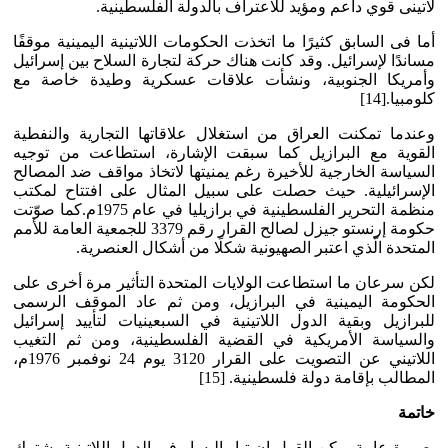
لاتينى قوي داعم ومؤيد للاعتراف بالدولة الفلسطينية.
أما فى السابق كثيرًا ما اتخذت الحكومات اللاتينية اليمينية موقفًا
مساندًا لإسرائيل. وقد كانت هناك حركة لتجارة السلاح بين إسرائيل
وأمريكا الجنوبية، ونشأت علاقات عسكرية وطيدة خاصة مع
كلومبيا.[14]
وعندما تمكنت العراق من استغلال علاقاتها التجارية والنفطية
القوية مع البرازيل كما سبقت الإشارة، استطاعت من توجيه
السياسة الخارجية للأخيرة رغم يمنيتها لاتخاذ مواقف ضد المصالح
الإسرائيلية. حيث حصلت على سبيل المثال على افتتاح لمكتب
منظمة التحرير الفلسطينية في برازيليا في عام 1975م.كما صوّتت
حكومة إرنستو جيزل لصالح القرار رقم 3379 للجمعية العامة للأمم
المتحدة الّذي اعتبر الصهيونية شكلًا من أشكال العنصرية.
لكن سرعان ما استطاعت الولايات المتحدة التأثير مرة أخرى على
الحكومة اليمينية في البرازيل، ومن ثم عاد الموقف الرسمى
للبرازيل وبقية الدول اللاتينية في السبعينيات لتأييد إسرائيل
والسياسة الأمريكية في القضية الفلسطينية، ومن ثم التغيب
اللاتيني عن التصويت على القرار 3120 يوم 24 نوفمبر 1976م،
المطالب بإقامة دولة فلسطينية. [15]
خاتمة
بصورة عامة يمكن القول إن تيار اليسار في الدول اللاتينية يشترك