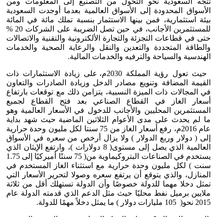
تتجه السعودية نحو التحول من التصنيع إلى المعلومات ومن
الأسواق المحدودة إلى الأسواق العالمية بعدما أوجدت السعودية
بيئة استثمارية، فمن بينها الاستثمار بنسبة تملك مائة في المائة
للمستثمرين الأجانب، في حين تصل الضريبة على الشركات 20 %
حتى في قطاعات التجزئة والتجارة الألكترونية والتقنية والاتصالات
والطاقة المتجددة والتعدين والنقل والرعاية الصحية والخدمات
الهندسية والسياحة والترفيه والخدمات المالية.
حيث تعول رؤية المملكة 2030م، على زيادة الاستثمارات ذات
القيمة المضافة وتنويع مصادر الدخل وزيادة الصادرات والتعاون
في المجالات ذات الميزة النسبية، يتزامن ذلك مع توقعات بارتفاع
أسعار الغاز في القطاع الصناعي بعد فتح القطاع لجميع
المستثمرين المحليين والأجانب للدخول في الأسعار العالمية وهو
ما لم يحدث على مدى الأعوام الثلاثين الماضية حيث شهد بداية
عام 2016م، رفع أسعار الغاز من 75 سنتا لكل مليون وحدة حرارية
إلى ( دولار وربع الدولار ) ولا يزال أرخص من سعره في الأسواق
العالمية الذي يصل إلى مستوى( 8 دولارات )، وارتفع الإيثان الذي
يستخدم في الصناعات البتروكيماوية من( 75 سنتًا أميركيًا إلى 1.75
سنت ) لكل مليون وحدة حرارية مع استثناء الغاز المستخدم في
المنازل، والذي يتوقع أن يرتفع سعره وصولا لتحرير الأسعار التي
تمثل دخلا مهما للدولة خصوصًا وأن الدولة تستهلك أقل من ثلاثة
ملايين برميل نفط محليًا حيث مثل الدعم الذي قدمته الدولة عام
2015 نحو( 105 مليارات دولار ) ما يمثل دخلاً مهمًا للدولة.