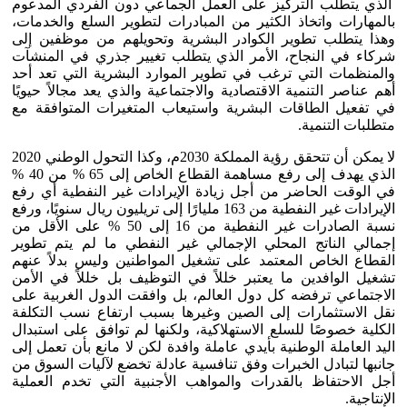
الذي يتطلب التركيز على العمل الجماعي دون الفردي المدعوم
بالمهارات واتخاذ الكثير من المبادرات لتطوير السلع والخدمات،
وهذا يتطلب تطوير الكوادر البشرية وتحويلهم من موظفين إلى
شركاء في النجاح، الأمر الذي يتطلب تغيير جذري في المنشآت
والمنظمات التي ترغب في تطوير الموارد البشرية التي تعد أحد
أهم عناصر التنمية الاقتصادية والاجتماعية والذي يعد مجالاً حيويًا
في تفعيل الطاقات البشرية واستيعاب المتغيرات المتوافقة مع
متطلبات التنمية.
لا يمكن أن تتحقق رؤية المملكة 2030م، وكذا التحول الوطني 2020
الذي يهدف إلى رفع مساهمة القطاع الخاص إلى 65 % من 40 %
في الوقت الحاضر من أجل زيادة الإيرادات غير النفطية أي رفع
الإيرادات غير النفطية من 163 مليارًا إلى تريليون ريال سنويًا، ورفع
نسبة الصادرات غير النفطية من 16 إلى 50 % على الأقل من
إجمالي الناتج المحلي الإجمالي غير النفطي ما لم يتم تطوير
القطاع الخاص المعتمد على تشغيل المواطنين وليس بدلاً عنهم
تشغيل الوافدين ما يعتبر خللاً في التوظيف بل خللاً في الأمن
الاجتماعي ترفضه كل دول العالم، بل وافقت الدول الغربية على
نقل الاستثمارات إلى الصين وغيرها بسبب ارتفاع نسب التكلفة
الكلية خصوصًا للسلع الاستهلاكية، ولكنها لم توافق على استبدال
اليد العاملة الوطنية بأيدي عاملة وافدة لكن لا مانع بأن تعمل إلى
جانبها لتبادل الخبرات وفق تنافسية عادلة تخضع لآليات السوق من
أجل الاحتفاظ بالقدرات والمواهب الأجنبية التي تخدم العملية
الإنتاجية.