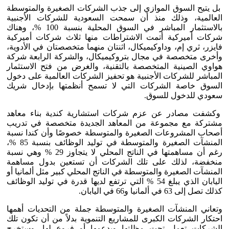
بل يتيح السوق الموازي إلى جذب الشركات الصغيرة والمتوسطة
العالمية، وذلك منذ أن سمحت السعودية للشركات الأجنبية
بالاستثمار المباشر في السوق المحلية بنسبة 100 %، وهناك
شركات أميركية أتمت الاشتراطات منها ثلاث شركات أميركية
فايزر، ثري إم، وداوكيميكال، اثنتان منهما متخصصتان في الأدوية،
وأخرى متخصصة في مجال بتروكيميكال، والشركة الرابعة شركة
هواوي الصينية المتخصصة بالتقنية، والغرض من فتح الاستثمار
المباشر للشركات الأجنبية هو تحفيز الشركات العالمية على دخول
السوق خاصة الشركات التي لا تسمح أنظمتها بإدخال شريك
سعودي للدخول للسوق.
وكشفت مصادر عن عزم شركات استشارية كندية بناء معاهد
مشتركة مع مجموعة من المعاهد الجديدة متخصصة في تدريب
أصحاب المشروعات الصغيرة والمتوسطة خصوصًا وأن كندا نسبة
المنشآت الصغيرة والمتوسطة في توليد الوظائف بنسبة 85 %،
رغم أن مساهمتها في الناتج المحلي لا يتجاوز 29 % وهي نسبة
منخفضة، لذلك على تلك الشركات أن تستعين بدول مساهمة
المنشآت الصغيرة والمتوسطة في الناتج المحلي كبير مثل ألمانيا أو
اليابان الذي يبلغ 54 % التي ترتفع لديها قدرة في توليد الوظائف
كذلك تصل إلى 63 في ألمانيا و66 في اليابان.
وتعاني المنشآت الصغيرة والمتوسطة جملة من التحديات أهمها
احتكار الشركات الكبرى للمشاريع التنموية بدلاً من أن تكون تلك
الشركات تعمل تحت مظلتها وبدعمها أو فروع لها، وستخرج