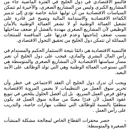
فالنمو الاقتصادي في دول الخليج في الفترة الماضية جاء من
المشاريع الكبرى وليس من المشاريع الصغرى، والأخيرة لم تتمكن
السياسات الاقتصادية من أن توليها عناية خاصة تؤدي إلى تدمير
الكفاءة الاقتصادية والاستدامة المالية وتصبح غير قادرة على
تشغيل العمالة الوطنية أو لا تشعر العمالة الوطنية بالأمان
الوظيفي لأن المشاريع الصغرى مهددة بالفشل أو ضعف مداخيلها
بسبب ضعف إنتاجيتها وعدم قدرتها على المنافسة للمنتجات
المماثلة لن تتمكن دول الخليج من تحقيق التحول الاقتصادي.
فالتنمية الاقتصادية هي دائمًا نتيجة الاستثمار الحكيم والمستدام في
رأس المال البشري والمادي، فيجب على دول الخليج أن تغير
مسار سياستها الاقتصادية لأن المشاريع الصغرى والمتوسطة هي
التي تستوعب العمالة الوطنية وهي التي تولد الوظائف على الأمد
البعيد.
ويجب أن تدرك دول الخليج أن العقد الاجتماعي في خطر وأن
تحرير سوق العمل من التنظيمات لا يضمن المرونة الاقتصادية
وخلق فرص العمل السريع، بل إن أفضل الحلول يتلخص في تنويع
عقود العمل، لأن قدرًا معينًا من صلابة سوق العمل قد يكون
منطقيًا بالنسبة للوظائف التي تتطلب مهارات خاصة، والتدريب
على رأس العمل .
- حصر محفزات القطاع الخاص لمعالجة مشكلة المنشآت
الصغيرة والمتوسطة: