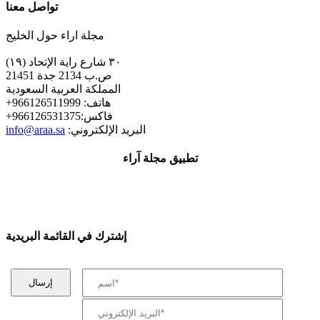
تواصل معنا
مجلة اراء حول الخليج
٣٠ شارع راية الإتحاد (١٩)
ص.ب 2134 جدة 21451
المملكة العربية السعودية
+هاتف: 966126511999
+فاكس:966126531375
:البريد الإلكتروني
info@araa.sa
تطبيق مجلة آراء
إشترك في القائمة البريدية