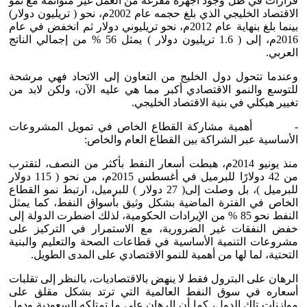
قرارات في ظل وجود أجهزة مفرغة من العمل غير متوائمة مع نمو
الاقتصاد الخليجي الذي بلغ حجمه عام 2002م، نحو ( تريليون دولار)
بينما بلغ بنهاية عام 2012م، نحو تريليوني دولار ثم انخفض في عام
2016م، إلى ( 1.6 تريليون دولار ) يمثل 56 % من إجمالي الناتج
العربي.
وعندما تتحول دول الخليج من التعاون إلى الاتحاد فهي مرشحة
للتوسع والنمو الاقتصادي أكبر مما هي عليه الآن، ولكن لابد من
تغيير هيكلي في بنية الاقتصاد الخليجي.
- أهمية مشاركة القطاع الخاص في تمويل المشروعات
الأساسية عبر الشراكة بين القطاع العام والخاص:
منذ يونيو 2014م، هبطت أسعار النفط بأكثر من النصف، لتقترب
من 42 دولارًا للبرميل في أغسطس 2015م، من نحو ( 115 دولار
للبرميل )، بل وصلت إلى( 27 دولار ) للبرميل، ارتبط نمو القطاع
الخاص في الفترة الماضية بشكل وثيق بأسواق النفط، كما يمثل
النفط نحو 85 % من الإيرادات الحكومية، لذلك اضطرت الدولة إلى
خفض النفقات غير الضرورية، مع الاستمرار في التركيز على
مشروعات التنمية الأساسية في قطاعات الصحة والتعليم والبنية
التحتية، لما لها من أهمية للنمو الاقتصادي على المدى الطويل.
الرهان على البترول فقط لا ينهض بالاقتصاديات، بالنظر إلى تقلبات
أسعاره في سوق النفط العالمية التي ترتد بشكل مقلق على
موازنات تلك الدول، كما أن الرهان على ما تمتلكه السعودية ودول