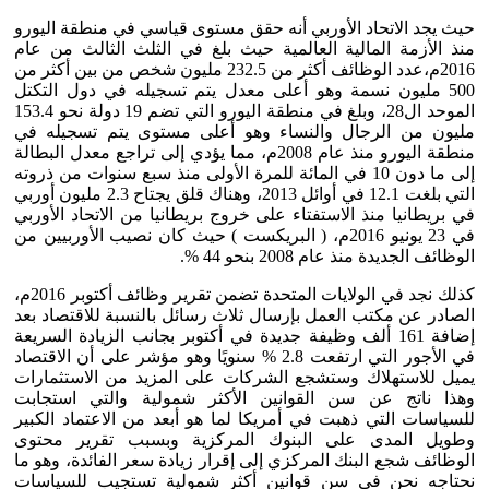
حيث يجد الاتحاد الأوربي أنه حقق مستوى قياسي في منطقة اليورو
منذ الأزمة المالية العالمية حيث بلغ في الثلث الثالث من عام
2016م،عدد الوظائف أكثر من 232.5 مليون شخص من بين أكثر من
500 مليون نسمة وهو أعلى معدل يتم تسجيله في دول التكتل
الموحد ال28، وبلغ في منطقة اليورو التي تضم 19 دولة نحو 153.4
مليون من الرجال والنساء وهو أعلى مستوى يتم تسجيله في
منطقة اليورو منذ عام 2008م، مما يؤدي إلى تراجع معدل البطالة
إلى ما دون 10 في المائة للمرة الأولى منذ سبع سنوات من ذروته
التي بلغت 12.1 في أوائل 2013، وهناك قلق يجتاح 2.3 مليون أوربي
في بريطانيا منذ الاستفتاء على خروج بريطانيا من الاتحاد الأوربي
في 23 يونيو 2016م، ( البريكست ) حيث كان نصيب الأوربيين من
الوظائف الجديدة منذ عام 2008 بنحو 44 %.
كذلك نجد في الولايات المتحدة تضمن تقرير وظائف أكتوبر 2016م،
الصادر عن مكتب العمل بإرسال ثلاث رسائل بالنسبة للاقتصاد بعد
إضافة 161 ألف وظيفة جديدة في أكتوبر بجانب الزيادة السريعة
في الأجور التي ارتفعت 2.8 % سنويًا وهو مؤشر على أن الاقتصاد
يميل للاستهلاك وستشجع الشركات على المزيد من الاستثمارات
وهذا ناتج عن سن القوانين الأكثر شمولية والتي استجابت
للسياسات التي ذهبت في أمريكا لما هو أبعد من الاعتماد الكبير
وطويل المدى على البنوك المركزية وبسبب تقرير محتوى
الوظائف شجع البنك المركزي إلى إقرار زيادة سعر الفائدة، وهو ما
نحتاجه نحن في سن قوانين أكثر شمولية تستجيب للسياسات