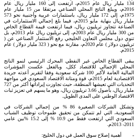
134 مليار ريال عام 2015م، ارتفعت إلى 160 مليار ريال عام
2016م، ويبلغ الناتج المحلي الصناعي مرتفعًا من 15 مليار عام
1975م، إلى 172 مليار ريال، باستثمارات عربية وأجنبية نحو 573
مليار ريال بنهاية مايو 2015م، فيما بلغ إجمالي الاستثمارات في
الصناعة تتجاوز تريليون ريال، فيما ارتفعت قيمة القطاع الخاص
من 300 مليار ريال عام 2003م، إلى تريليون ريال عام 2013م، بل
تنوي دول مجلس التعاون الخليجي رفع الاستثمار الصناعي عن (
تريليون دولار ) عام 2020م، مقارنة مع نحو ( 323 مليار دولار ) عام
2015م.
يبقى القطاع الخاص غير النفطي المحرك الرئيسي لنمو الناتج
المحلي الإجمالي للاقتصاد ككل، وبالفعل عكست المؤشرات
المالية العامة لأكبر 100 شركة سعودية وفقا لتقرير أعدته جريدة
الاقتصادية لعام 2015م، قوة ومتانة الاقتصاد السعودي في مواجهة
التحديات التي تعيشها المنطقة، حيث تجاوزت إيراداتها أكثر من 727
مليار ريال، بأصول 3.66 تريليون ريال، وهو ما يسهم في تعزيز ثبات
الاقتصاد الوطني على المدى الطويل.
وتشكل الشركات الصغيرة 86 % من إجمالي الشركات في
السعودية، التي لم تتمكن من تحقيق طموحات توظيف الشباب
السعودي التي ارتفعت فقط من 10.9 % إلى 15.2 %بين عامي
2011- 2013م.
- أهمية إصلاح سوق العمل في دول الخليج: