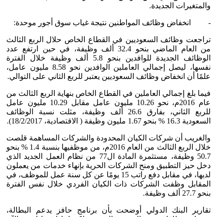
والمتغيرات الجديدة.
- انخفاض وظائف المواطنين نتيجة غياب سوق أجور موحدة:
تراجعت وظائف السعوديين في القطاع الخاص حلال الربع الثالث
من العام الماضي بنحو 32.4 ألف وظيفة، في حين ارتفع عدد
الوظائف الجديدة للوافدين بنحو 5.8 ألف وظيفة خلال الفترة
نفسها، ليصل إجمالي العاملين الوافدين نحو 8.58 مليون عامل،
علمًا أن انخفاض وظائف السعوديين يعتبر للربع الثاني على التوالي.
فيما بلغ إجمالي العاملين في القطاع الخاص بنهاية الربع الثالث من
عام 2016م، نحو 10.26 مليون عامل مقابل 10.29 مليون عامل
للربع الثاني، بفارق 26.6 ألف وظيفة، مثلت نسبة الوظائف
السعودية 16.3 % بنحو 1.67 مليون وظيفة ( الاقتصادية، 18/2/2017).
والغريب أن شركات الكيان المحدودة والشركات المساهمة قلصت
خلال الربع الثالث من العام 2016م، من موظفيها بنسبة 1.4 % بنحو
50.7 وظيفة، مستثمرة المادة ال77 من نظام العمل الجديد الذي
دخل حيز التطبيق ومنح الشركات الحرية بإنهاء خدمات من يعملون
لديها، في مقابل دفع راتب 15 يومًا عن كل سنة عمل للموظف، في
المقابل وظفت الشركات ذات الكيان الفردي خلال نفس الفترة
بنحو 27.7 ألف وظيفة.
تقارير البنك الدولي أوضحت بأن برنامج حافز يدعم البطالة،