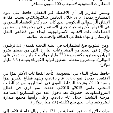
المطارات السعودية لاستيعاب 100 مليون مسافر.
وتشير التقارير إلى أن الاقتصاد غير النفطي حافظ على نموه
المتسارع بمعدل 5 % خلال العامين 2015و2016م، بسبب كفاءة
الإنفاق الرأسمالي الحكومي الذي كان أحد ركائز الاقتصاد السعودي
في الأعوام الأخيرة، حيث جرى الاستثمار في مجموعة واسعة من
القطاعات ذات الأهمية الاستراتيجية، ابتداء من قطاعي النقل
والإسكان وانتهاء بقطاعي الطاقة والخدمات المالية.
ومن المتوقع ضخ استثمارات في البنية التحتية بقيمة ( 1.1 تريليون
دولار ) في العديد من المشروعات البارزة، التي من ضمنها مترو
الرياض، ومترو مكة، بقيمة ( 23 مليار دولار و 7 مليارات دولار على
التوالي)، ومشروع محطة الشقيق لتوليد الكهرباء بقيمة ( 3.3 مليار
دولار).
حافظ قطاع البناء في السعودية، كأحد القطاعات الأكثر نموًا في
الاقتصاد، بمعدل نمو 6.6 % عام 2015م، وشهد قطاع التكرير نموًا
بنسبة 10 %، ونتيجة النشاط القوي في المشاريع، وزيادة الطلب
المحلي عامي 2015و 2016م، حققت نمو قوي في قطاع
البتروكيماويات، خصوصًا بعد دخول عدد من المشاريع الصناعية
مرحلة التشغيل خلال عام 2015م، وعلى رأسها مجمع صدارة
للبتروكيماويات الذي يبلغ تكلفته ( 20 مليار دولار ).
وزادت الإيرادات غير النفطية من 131 مليار ريال عام 2014م، إلى