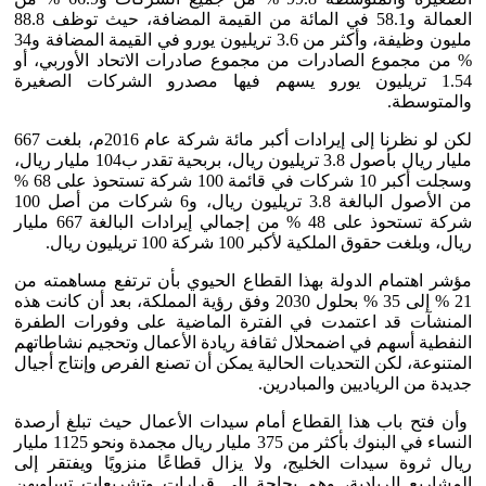
العمالة و58.1 في المائة من القيمة المضافة، حيث توظف 88.8
مليون وظيفة، وأكثر من 3.6 تريليون يورو في القيمة المضافة و34
% من مجموع الصادرات من مجموع صادرات الاتحاد الأوربي، أو
1.54 تريليون يورو يسهم فيها مصدرو الشركات الصغيرة
والمتوسطة.
لكن لو نظرنا إلى إيرادات أكبر مائة شركة عام 2016م، بلغت 667
مليار ريال بأصول 3.8 تريليون ريال، بربحية تقدر ب104 مليار ريال،
وسجلت أكبر 10 شركات في قائمة 100 شركة تستحوذ على 68 %
من الأصول البالغة 3.8 تريليون ريال، و6 شركات من أصل 100
شركة تستحوذ على 48 % من إجمالي إيرادات البالغة 667 مليار
ريال، وبلغت حقوق الملكية لأكبر 100 شركة 100 تريليون ريال.
مؤشر اهتمام الدولة بهذا القطاع الحيوي بأن ترتفع مساهمته من
21 % إلى 35 % بحلول 2030 وفق رؤية المملكة، بعد أن كانت هذه
المنشآت قد اعتمدت في الفترة الماضية على وفورات الطفرة
النفطية أسهم في اضمحلال ثقافة ريادة الأعمال وتحجيم نشاطاتهم
المتنوعة، لكن التحديات الحالية يمكن أن تصنع الفرص وإنتاج أجيال
جديدة من الرياديين والمبادرين.
وأن فتح باب هذا القطاع أمام سيدات الأعمال حيث تبلغ أرصدة
النساء في البنوك بأكثر من 375 مليار ريال مجمدة ونحو 1125 مليار
ريال ثروة سيدات الخليج، ولا يزال قطاعًا منزويًا ويفتقر إلى
المشاريع الريادية، وهم بحاجة إلى قرارات وتشريعات تساويهن