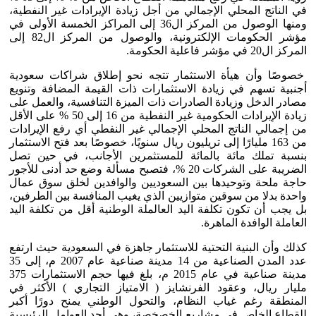
في الناتج المحلي الإجمالي من أجل زيادة الإيرادات غير النفطية،
ومنها الوصول من المركز ال36 إلى المراكز الخمسة الأولى في
مؤشر الحكومات الإلكترونية، والوصول من المركز ال82 إلى
المركز ال20 في مؤشر فاعلية الحكومة.
خصوصًا وأن هيأة الاستثمار تتجه نحو إطلاق شراكات سعودية
أجنبية تسهم في زيادة الاستثمارات ذات القيمة المضافة وتنويع
مصادر الدخل وزيادة الصادرات ذات الميزة التنافسية، والعمل على
زيادة الإيرادات الحكومية غير النفطية من 16 إلى 50 % على الأقل
من إجمالي الناتج المحلي الإجمالي غير النفطي أي رفع الإيرادات
من 163 مليارًا إلى تريليون ريال سنويًا، خصوصًا بعد فتح الاستثمار
بنسبة تملك مائة بالمائة للمستثمرين الأجانب، في حين تصل
الضريبة على الشركات 20 %، فتصبح مسألة وضع حد أدنى للأجور
حاجة ملحة وتوحيدها بين السعوديين والوافدين لخلق سوق عمال
واحدة بدلا من سوقين متوازيين الذي يغيب المنافسة بين الطرفين،
بل يجب أن تكون تكلفة اليد العالملة الوطنية أقل من تكلفة اليد
العاملة الوافدة الماهرة.
كذلك وأن البنية التحتية للاستثمار جاهزة في السعودية حيث ارتفع
عدد المدن الصناعية من 14 مدينة صناعية عام 2007 م، إلى 35
مدينة صناعية في عام 2015 م، بلغ فيها حجم الاستثمارات 375
مليار ريال، وعقود الفرنشايز ( الامتياز التجاري ) الأكثر في
المنطقة رغم غياب النظام، والتحول الوطني يمنح دورًا أكبر
للقطاع الخاص في مشاريع الخصخصة، وهي أحد العوامل الرئيسية