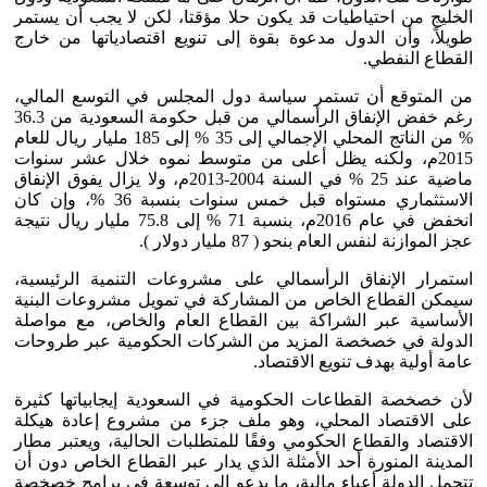
الخليج من احتياطيات قد يكون حلا مؤقتا، لكن لا يجب أن يستمر
طويلاً، وأن الدول مدعوة بقوة إلى تنويع اقتصادياتها من خارج
القطاع النفطي.
من المتوقع أن تستمر سياسة دول المجلس في التوسع المالي،
رغم خفض الإنفاق الرأسمالي من قبل حكومة السعودية من 36.3
% من الناتج المحلي الإجمالي إلى 35 % إلى 185 مليار ريال للعام
2015م، ولكنه يظل أعلى من متوسط نموه خلال عشر سنوات
ماضية عند 25 % في السنة 2004-2013م، ولا يزال يفوق الإنفاق
الاستثماري مستواه قبل خمس سنوات بنسبة 36 %، وإن كان
انخفض في عام 2016م، بنسبة 71 % إلى 75.8 مليار ريال نتيجة
عجز الموازنة لنفس العام بنحو ( 87 مليار دولار ).
استمرار الإنفاق الرأسمالي على مشروعات التنمية الرئيسية،
سيمكن القطاع الخاص من المشاركة في تمويل مشروعات البنية
الأساسية عبر الشراكة بين القطاع العام والخاص، مع مواصلة
الدولة في خصخصة المزيد من الشركات الحكومية عبر طروحات
عامة أولية بهدف تنويع الاقتصاد.
لأن خصخصة القطاعات الحكومية في السعودية إيجابياتها كثيرة
على الاقتصاد المحلي، وهو ملف جزء من مشروع إعادة هيكلة
الاقتصاد والقطاع الحكومي وفقًا للمتطلبات الحالية، ويعتبر مطار
المدينة المنورة أحد الأمثلة الذي يدار عبر القطاع الخاص دون أن
تتحمل الدولة أعباء مالية، ما يدعو إلى توسعة في برامج خصخصة