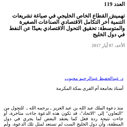
العدد 119
تهميش القطاع الخاص الخليجي في صياغة تشريعات
التنمية أخر التكامل الاقتصادي الصناعات الصغيرة
والمتوسطة: تحقيق التحول الاقتصادي بعيدًا عن النفط
في دول الخليج
الأحد، 07 أيار 2017
د. عبدالحفيظ عبدالرحيم محبوب
أستاذ بجامعة أم القرى بمكة المكرمة
منذ دعوة الملك عبد الله بن عبد العزيز ـ يرحمه الله ـ للتحول من
"التعاون" إلى "الاتحاد"، قد تكون هذه الدعوة جاءت متأخرة، أو
جاءت نتيجة ردة فعل كما يعتقد البعض لما يجري في دول
المنطقة، وأن دول الخليج الست لم تستعد لمثل تلك الدعوة، ولم