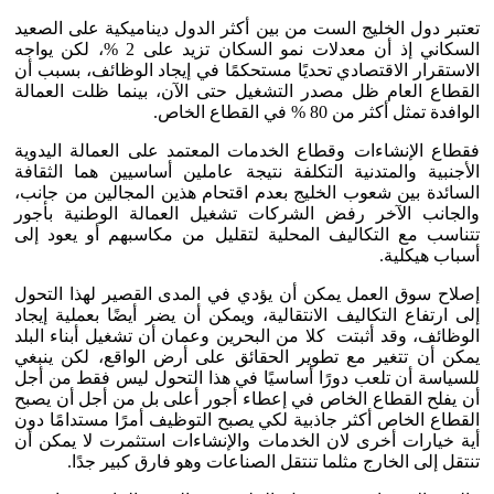
تعتبر دول الخليج الست من بين أكثر الدول ديناميكية على الصعيد
السكاني إذ أن معدلات نمو السكان تزيد على 2 %، لكن يواجه
الاستقرار الاقتصادي تحديًا مستحكمًا في إيجاد الوظائف، بسبب أن
القطاع العام ظل مصدر التشغيل حتى الآن، بينما ظلت العمالة
الوافدة تمثل أكثر من 80 % في القطاع الخاص.
فقطاع الإنشاءات وقطاع الخدمات المعتمد على العمالة اليدوية
الأجنبية والمتدنية التكلفة نتيجة عاملين أساسيين هما الثقافة
السائدة بين شعوب الخليج بعدم اقتحام هذين المجالين من جانب،
والجانب الآخر رفض الشركات تشغيل العمالة الوطنية بأجور
تتناسب مع التكاليف المحلية لتقليل من مكاسبهم أو يعود إلى
أسباب هيكلية.
إصلاح سوق العمل يمكن أن يؤدي في المدى القصير لهذا التحول
إلى ارتفاع التكاليف الانتقالية، ويمكن أن يضر أيضًا بعملية إيجاد
الوظائف، وقد أثبتت كلا من البحرين وعمان أن تشغيل أبناء البلد
يمكن أن تتغير مع تطوير الحقائق على أرض الواقع، لكن ينبغي
للسياسة أن تلعب دورًا أساسيًا في هذا التحول ليس فقط من أجل
أن يفلح القطاع الخاص في إعطاء أجور أعلى بل من أجل أن يصبح
القطاع الخاص أكثر جاذبية لكي يصبح التوظيف أمرًا مستدامًا دون
أية خيارات أخرى لان الخدمات والإنشاءات استثمرت لا يمكن أن
تنتقل إلى الخارج مثلما تنتقل الصناعات وهو فارق كبير جدًا.