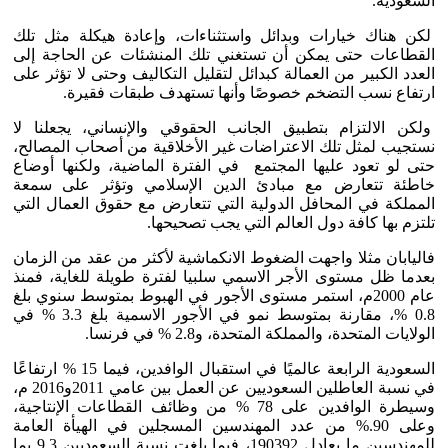
السعودية.
لكن هناك خيارات وبدائل واستثناءات، وإعادة هيكلة مثل تلك
القطاعات حتى يمكن أن تستغني تلك المنشئات عن الحاجة إلى
العدد الكبير من العمالة كبدائل لتقليل التكاليف وحتى لا تؤثر على
ارتفاع نسب التضخم خصوصًا وأنها تستهدف طبقات فقيرة.
ولكن الالتزام بتطبيق الجانب الحقوقي والإنساني، يجعلنا لا
نستجيب لمثل تلك الاعتراضات غير الأخلاقية من أصحاب المصالح،
حتى لو تعود عليها المجتمع في الفترة الماضية، ولكنها أوضاع
خاطئة تتعارض مع مبادئ الدين الإسلامي وتؤثر على سمعة
المملكة في المحافل الدولية التي تتعارض مع حقوق العمال التي
تلتزم بها كافة دول العالم التي يجب تصحيحها.
فاليابان مثلا واجهت الضغوط الانكماشية لأكثر من عقد من الزمان
بعدما ظل مستوى الأجر الاسمي سلبيا لفترة طويلة للغاية، فمنذ
عام 2000م، استمر مستوى الأجور في الهبوط بمتوسط سنوي بلغ
0.8 %، مقارنة بمتوسط نمو في الأجور الاسمية بلغ 3.3 % في
الولايات المتحدة، والمملكة المتحدة، و2.8 % في فرنسا.
السعودية الرابعة عالميًا في استقبال الوافدين، فيما 15 % ارتفاعًا
في نسبة العاطلين السعوديين عن العمل بين عامي 2011و2016 م،
وسيطرة الوافدين على 78 % من وظائف القطاعات الإنتاجية،
وعلى 90.% من عدد المهندسين المسجلين في الهيأة العامة
للمهندسين ما يعادل 190392، فيما بلغت نسبة السعوديين 9.3 بما