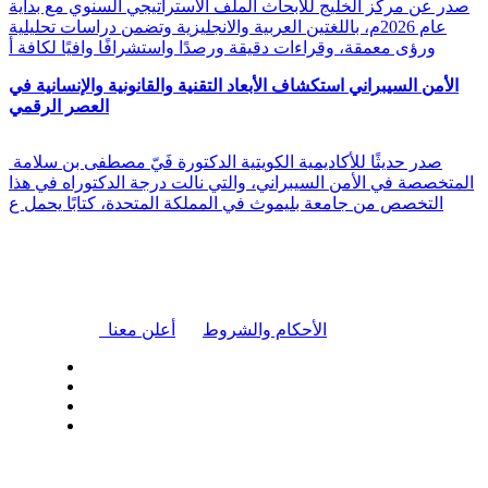
صدر عن مركز الخليج للأبحاث الملف الاستراتيجي السنوي مع بداية
عام 2026م، باللغتين العربية والانجليزية وتضمن دراسات تحليلية
ورؤى معمقة، وقراءات دقيقة ورصدًا واستشرافًا وافيًا لكافة أ
الأمن السيبراني استكشاف الأبعاد التقنية والقانونية والإنسانية في
العصر الرقمي
صدر حديثًا للأكاديمية الكويتية الدكتورة فَيّ مصطفى بن سلامة
المتخصصة في الأمن السيبراني، والتي نالت درجة الدكتوراه في هذا
التخصص من جامعة بليموث في المملكة المتحدة، كتابًا يحمل ع
|
الأحكام والشروط
أعلن معنا
| تابعنا على