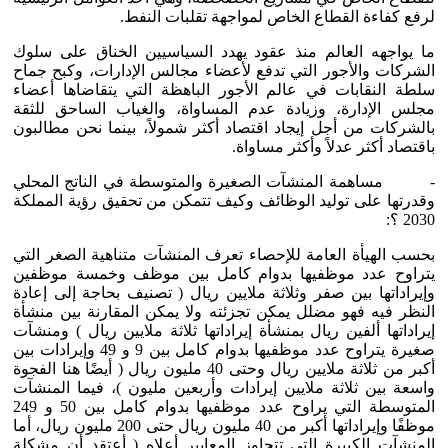
لرفع كفاءة القطاع الخاص لمواجهة تقلبات النفط.
ما يواجهه العالم منذ عقود يهدد السياسيين الخناق على سلوك
الشركات والأجور التي تدفع لأعضاء مجالس الإدارات، وكبح جماح
سلطة النقابات في عالم الأجور الباهظة التي يتقاضاها أعضاء
مجلس الإدارة، وزيادة عدم المساواة، والغياب الساحق للثقة
بالشركات من أجل إيجاد اقتصاد أكثر شمولاً، بينما نحن مطالبون
باقتصاد أكثر عدلاً وأكثر مساواة.
- مساهمة المنشآت الصغيرة والمتوسطة في الناتج المحلي
وقدرتها على توليد الوظائف وكيف تتمكن من تحقيق رؤية المملكة
2030 ؟:
بحسب الهيأة العامة للإحصاء تعرف المنشآت متناهية الصغر التي
يتراوح عدد موظفيها بدوام كامل بين موظف وخمسة موظفين
وإيراداتها بين صفر وثلاثة ملايين ريال ( تصنيف بحاجة إلى إعادة
النظر فيه فهو مضلل يمكن تجزئته ولا يمكن المقارنة بين منشأة
إيراداتها ألفين ريال بمنشأة إيراداتها ثلاثة ملايين ريال ) ومنشآت
صغيرة يتراوح عدد موظفيها بدوام كامل بين 9 و 49 وإيرادات بين
أكبر من ثلاثة ملايين ريال وحتى 40 مليون ريال ( أيضًا هنا الفجوة
واسعة بين ثلاثة ملايين إيرادات وأربعين مليون )، فيما المنشآت
المتوسطة التي يراوح عدد موظفيها بدوام كامل بين 50 و 249
موظفًا وإيراداتها أكبر من 40 مليون ريال حتى 200 مليون ريال، أما
المنشآت الكبيرة التي تتجاوز المعايير أعلاه ( أعتقد أن مشكلة