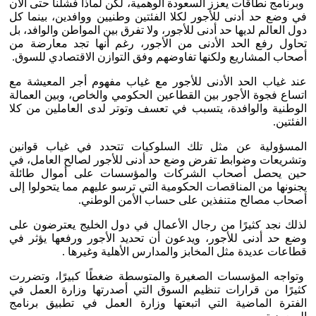
وبرنامج نطاقات يعزز السعودة الوهمية، لكن لماذا فشلنا حتى الآن
في وضع حد أدنى للأجور لكلا الفئتين وطنيين ووافدين، بينما كل
دول العالم لديها حد أدنى للأجور، ولا تفرق بين المواطن والوافد، بل
تحاول رفع الحد الأدنى من الأجور، رغم أنها تجد معارضة من
أصحاب المشاريع ولكنها تفاوضهم وفق التوازن الاقتصادي للسوق.
عند غياب الحد الأدنى للأجور مع غياب مفهوم أجر المعيشة مع
اتساع فجوة الأجور بين القطاعين الحكومي والخاص، وبين العمالة
الوطنية والوافدة، يتسبب في تعسف وتوتر لدى العاملين من كلا
الفئتين.
المسؤولية عن مثل تلك السلوكيات تتحدد في غياب قوانين
وتشريعات وضوابط تفرض وضع حد أدنى للأجور لصالح العامل، في
حين يحصل أصحاب الشركات والمؤسسات على أموال طائلة
يجنونها من المناقصات الحكومية التي ترسو عليهم مما يتحولوا إلى
أصحاب مصالح متنفذين على حساب الأمن الوطني.
لذلك نجد كثيرًا من رجال الأعمال في دول الخليج يعترضون على
وضع حد أدنى للأجور، ويدعون أن تحديد الأجور ورفعها يؤثر في
قطاعات عديدة مثل المخابز والمدارس الأهلية وغيرها .
وتواجه المؤسسات الصغيرة والمتوسطة ضغطًا كبيرًا، وتضررت
كثيرًا من قرارات تنظيم السوق التي أصدرتها وزارة العمل في
الفترة الماضية التي اتبعتها وزارة العمل في تطبيق برنامج