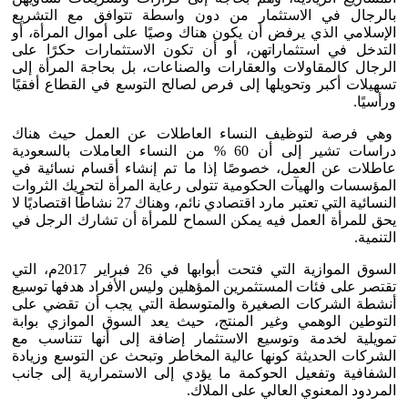
بالرجال في الاستثمار من دون واسطة تتوافق مع التشريع
الإسلامي الذي يرفض أن يكون هناك وصيًا على أموال المرأة، أو
التدخل في استثماراتهن، أو أن تكون الاستثمارات حكرًا على
الرجال كالمقاولات والعقارات والصناعات، بل بحاجة المرأة إلى
تسهيلات أكبر وتحويلها إلى فرص لصالح التوسع في القطاع أفقيًا
ورأسيًا.
وهي فرصة لتوظيف النساء العاطلات عن العمل حيث هناك
دراسات تشير إلى أن 60 % من النساء العاملات بالسعودية
عاطلات عن العمل، خصوصًا إذا ما تم إنشاء أقسام نسائية في
المؤسسات والهيآت الحكومية تتولى رعاية المرأة لتحريك الثروات
النسائية التي تعتبر مارد اقتصادي نائم، وهناك 27 نشاطًا اقتصاديًا لا
يحق للمرأة العمل فيه يمكن السماح للمرأة أن تشارك الرجل في
التنمية.
السوق الموازية التي فتحت أبوابها في 26 فبراير 2017م، التي
تقتصر على فئات المستثمرين المؤهلين وليس الأفراد هدفها توسيع
أنشطة الشركات الصغيرة والمتوسطة التي يجب أن تقضي على
التوطين الوهمي وغير المنتج، حيث يعد السوق الموازي بوابة
تمويلية لخدمة وتوسيع الاستثمار إضافة إلى أنها تتناسب مع
الشركات الحديثة كونها عالية المخاطر وتبحث عن التوسع وزيادة
الشفافية وتفعيل الحوكمة ما يؤدي إلى الاستمرارية إلى جانب
المردود المعنوي العالي على الملاك.