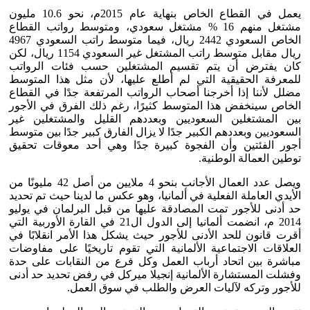
يعمل في القطاع الخاص بنهاية عام 2015م، نحو 10.6 مليون
مشتغل منهم 16 % مشتغل سعودي، ومتوسط رواتب القطاع
الخاص السعودي 2442 ريال، فيما متوسط راتب السعودي 4967
ريال مقابل متوسط راتب المشتغل غير السعودي 1154 ريال، لكن
كان يفترض أن يتم تقسيم المشتغلين حسب فئات الرواتب
للمعرفة الحقيقية التي لم أطلع عليها، لأن مثل هذا المتوسط
مضلل لأننا إذا أخرجنا أصحاب الرواتب المرتفعة جدًا في القطاع
الخاص سينخفض هذا المتوسط كثيرًا، رغم ذلك الفرق في الأجور
بين المشتغلين السعوديين وبعددهم القليل والمشتغلين غير
السعوديين وبعددهم الكبير جدًا لا يزال الفارق كبير جدًا بين متوسط
أجور الفئتين وأن الفجوة كبيرة جدًا وهي أحد معوقات تحقيق
توطين العمالة الوطنية.
ويصل عدد العمال الأجانب بنحو 4 ملايين من أصل 42 مليونًا من
الأيدي العاملة الفعلية في ألمانيا، وهو عكس ما لدينا حيث تم تحديد
حد أدنى للأجور تمت المصادقة عليها من قبل البرلمان في يوليو
2014 م، انضمت ألمانيا إلى الدول ال21 في القارة الأوربية التي
أقرت قانون للحد الأدنى للأجور حيث يشكل هذا الأمر انقلابًا في
العلاقات الاجتماعية الألمانية التي تقوم تاريخيًا على مفاوضات
مباشرة بين اتحاد أرباب العمل وكل فرع من النقابات على حدة
وفشلت المستشارة الألمانية إنجيلا ميركل في رفض تحديد حد أدنى
للأجور وتركه لآليات العرض والطلب في سوق العمل.