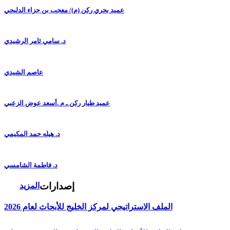
عميد بحري ركن (م)/ معجب بن جزاء الدلبحي
د. سامي ثامر الرشيدي
عاصم الشيدي
عميد طيار ركن ـ م .أسعد عوض الزعبي
د. هيله حمد المكيمي
د. فاطمة الشامسي
إصدارات
المزيد
الملف الاستراتيجي لمركز الخليج للأبحاث لعام 2026