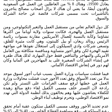
يعادل 19500، وهناك 8 % من العاطلين عن العمل في السعودية
وافدون أيضًا، ما يعني أن هناك لا يزال أصحاب مصالح يتاجرون
بالتأشيرات تحت مسمى شركات فائضة عن حاجة الشركة
والسوق.
كل دول العالم تعاني من مستقبل العمل والتغير التكنولوجي، ومن
مستقبل العمل والهجرة، فكانت سنوات ولاية أوباما من أكثرها
تشاؤما وكآبة بالنسبة للعمال الأمريكيين مقارنة بسنوات رئاسة
الرئيس رونالد ريغان، أو بيل كلينتون، وهي كانت مثيرة للقلق،
وتسعى شركات وادي السيلكون إلى استغلال نفوذها في مواجهة
تقييد الهجرة لكن وفق أجور متساوية ومنافسة متكافئة بين العامل
الأمريكي والمهاجر والتنافس فقط حول المهارة، لذلك هناك طفرة
في إنشاء الشركات الصغيرة على يد المهاجرين في ألمانيا وكان
لهم دور في إنعاش الاقتصاد الألماني.
فيما فشلت سياسات وزارة العمل بسبب غياب أجور لسوق موحد
بدلا من تعدد الأسواق وفق تعدد الأجور حيث فشلت محاولات وزارة
العمل في خطتها لرفع سقف الغرامات على التستر ولم تكن
رادعة لأن التستر خلف مسمى الكفيل لقاء دفع مبالغ زهيدة
للكفلاء يعتاشون عليها وهم يخالفون بذلك أنظمة الدولة التي تهدد
نمو الاقتصاد الوطني، وتحرم توظيف أبناء الوطن.
عدم تحديد الأجور ووقف مسمى الكفيل ستكون عقبة أمام تحقق
رؤية المملكة في رفع مساهمة القطاع الخاص من 40 % إلى 65 %