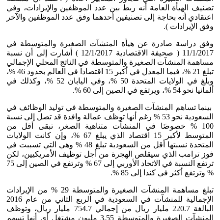
تصنيف الهيأة العامة أنه ربط بين عدد الموظفين والإيرادات، وفي
اعتقادي أنه بحاجة إلى تصنيفين أحدهما وفق عدد الموظفين والآخر
وفق الإيرادات ).
وفق دراسة صادرة عن هيأة المنشآت الصغيرة والمتوسطة في
11/1/2017 ( صحيفة الاقتصادية 12/1/2017 ) أشارت إلى أن نسبة
مساهمة المنشآت الصغيرة والمتوسطة في الناتج المحلي الإجمالي
تبلغ 21 %، فيما المعدل في أكبر 15 اقتصادا في العالم بحدود 46 %،
وبلغ في الولايات المتحدة 50 %، وفي اليابان 52 %، وكذلك في
ألمانيا نحو 54 %، ويرتفع في الصين إلى 60 %.
بينما تساهم المنشآت الصغيرة والمتوسطة في توليد الوظائف في
السعودية نحو 53 % رغم أنها توظف عمالة وافدة قد تصل إلى نسبة
100 % خصوصًا في المنشآت متناهية الصغر، تبقى أقل من
المتوسط لأكبر 15 اقتصاد الذي يبلغ 67 %، وإن كانت الولايات
المتحدة نسبتها أقل من السعودية تبلغ 48 % وهي التي تسببت في
فوز ترامب الذي سيقلص الهجرة من أجل توظيف الأمريكيين، لكن
ترتفع النسبة في الاتحاد الأوربي إلى 67 % وترتفع في الصين إلى 75
% وترتفع أكثر في كندا إلى 85 %.
تبلغ مساهمة المنشآت الصغيرة والمتوسطة 29 % من الإيرادات
الإجمالية للمنشآت في السعودية في الربع الثاني من عام 2016
البالغة 220.7 مليار ريال من إجمالي 754.7 مليار ريال، وتوظف
المنشآت الصغيرة والمتوسطة 3.55 مليون مشتغل أي أنها تسهم