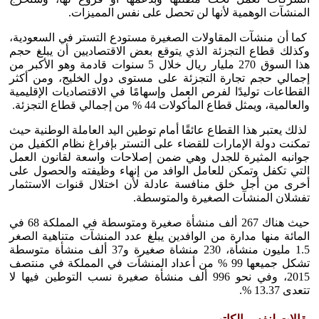
المنشآت الوهمية لأنها لن تحصل على نفس المميزات.
كما أن منشآت المقاولات الصغيرة مستودع التستر في السعودية،
وكذلك قطاع التجزئة الذي يتوقع بعض الاقتصاديين أن يبلغ حجم
هذا السوق 270 مليار ريال خلال 5 سنوات قادمة وهو الأكبر من
إجمالي حجم تجارة التجزئة على مستوى دول الخليج، ومن أكثر
القطاعات توليدًا لفرص العمل وإسهامًا في الاقتصاديات الإقليمية
والعالمية، ويمثل قطاع المأكولات 44 % من إجمالي قطاع التجزئة.
لذلك يعتبر هذا القطاع عائقًا أمام توطين اليد العاملة الوطنية حيث
تمكنت دولة الإمارات للقضاء على التستر بإفراغ نظام الكفيل من
جوانبه المثيرة للجدل وهي ضمن إصلاحات واسعة لقانون العمل
التي تكفل وتمكن للعامل الوافد من إنهاء وظيفته والحصول على
أخرى من أجل خلق منافسة عادلة لأن اختلال قنوات الاستثمار
تفشلان المنشآت الصغيرة والمتوسطة.
حيث هناك 267 ألف منشأة صغيرة ومتوسطة في المملكة 68 في
المائة منها مدارة من الوافدين يبلغ عدد المنشآت متناهية الصغر
1.5 مليون منشأة، 230 منشاة صغيرة و37 ألف منشأة متوسطة
تشكل جميعها 99 % من أعداد المنشآت في المملكة في منتصف
2015، وفي نحو 996 ألف منشأة صغيرة نسب التوطين فيها لا
تتعدى 13.37 %.