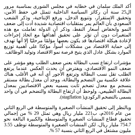
أكد الملك سلمان في خطابه في مجلس الشورى بمناسبة مرور
ال25 سنة أن ركائز السياسة الداخلية تتمثل في حفظ الأمن،
وتحقيق الاستقرار، وتنويع الدخل، ورفع الإنتاجية، وذكر الشعب
السعودي بأن العالم يمر بمتقلبات اقتصادية شديدة أدت إلى ضعف
النمو وانخفاض أسعار النفط، وذكر أن الدولة تعاملت مع هذه
المتغيرات دون أن تؤثر على تحقيق أهدافها مع اتخاذ إجراءات
لإعادة هيكلة اقتصادها قد يكون بعضها مؤلمًا مرحليًا إلا أنها تهدف
إلى حماية الاقتصاد من مشكلات أسوأ، مؤكدًا على أهمية توزيع
الموارد بشكل عادل الذي يتيح فرصة نمو الاقتصاد وتوليد الوظائف.
مؤشرات ارتفاع نسب البطالة يعني ضعف الطلب وهو مؤشر على
ضعف النمو الاقتصادي، ويفترض أن يحدث العكس عندما يرتفع
الطلب تقل نسب البطالة وترتفع الأجور أي أنه في الأغلب هناك
علاقة عكسية بين التضخم والبطالة، ووجد أن معدل بطالة مستقر
ينسجم مع معدل تضخم ثابت يسميه بعض الاقتصاديين بمعدل
البطالة الطبيعي، ولوحظ أن ارتفاع البطالة والتضخم في آن واحد
يسمى بالتضخم الركودي( stagflation).
وبالنظر إلى تحقيق المنشآت الصغيرة والمتوسطة في الربع الثاني
من عام 2016م، ب221 مليار ريال وهي تمثل 29 % من إجمالي
تحقيق قطاع المنشآت الصغيرة والمتوسطة والكبيرة البالغة نحو
754.7 مليار ريال، لكن المنشآت الصغيرة والمتوسطة توظف 3.55
مليون مشتغل في الربع الثاني بنسبة 57 %.