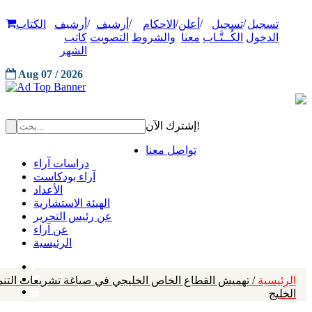
/
/
/
/
/
تسجيل
تسجيل
أعلن
الاحكام
أرشيف
أرشيف
الكتاب
الدخول
الكُــتَّـاب
معنا
والشروط
التصويت
كاتب
الشهر
Aug 07 / 2026
إشترك الآن!
تواصل معنا
دراسات آراء
آراء بودكاست
الأعداد
الهيئة الاستشارية
عن رئيس التحرير
عن آراء
الرئيسية
الرئيسية
/ تهميش القطاع الخاص الخليجي في صياغة تشريعات التنمية
الخليج