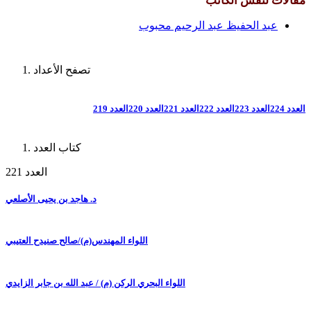
مقالات لنفس الكاتب
عبد الحفيظ عبد الرحيم محبوب
تصفح الأعداد
العدد 224
العدد 223
العدد 222
العدد 221
العدد 220
العدد 219
كتاب العدد
العدد 221
د. هاجد بن يحيى الأصلعي
اللواء المهندس(م)/صالح صنيدح العتيبي
اللواء البحري الركن (م) / عبد الله بن جابر الزايدي