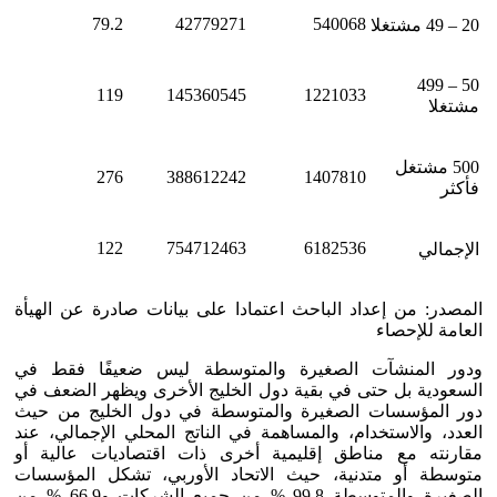
79.2
42779271
540068
20 – 49 مشتغلا
50 – 499
119
145360545
1221033
مشتغلا
500 مشتغل
276
388612242
1407810
فأكثر
122
754712463
6182536
الإجمالي
المصدر: من إعداد الباحث اعتمادا على بيانات صادرة عن الهيأة
العامة للإحصاء
ودور المنشآت الصغيرة والمتوسطة ليس ضعيفًا فقط في
السعودية بل حتى في بقية دول الخليج الأخرى ويظهر الضعف في
دور المؤسسات الصغيرة والمتوسطة في دول الخليج من حيث
العدد، والاستخدام، والمساهمة في الناتج المحلي الإجمالي، عند
مقارنته مع مناطق إقليمية أخرى ذات اقتصاديات عالية أو
متوسطة أو متدنية، حيث الاتحاد الأوربي، تشكل المؤسسات
الصغيرة والمتوسطة 99.8 % من جميع الشركات و66.9 % من