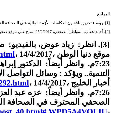
المراجع
[1]. رؤساء تحرير يناقشون انعكاسات الأزمة المالية على الصحافة الخليجية، 29/5/2009، متاح على موقع صحيفة الوسط
[2]. أحمد عقاب، المواطن الصحفي، 25/2/2017، متاح على موقع صحيفة الأيام البحرينية
موقع دنيا الوطن
، 14/4/2017،
.html
7:23م. وانظر أيضاً: الدكتور إ
التنمية.. ويؤكد : وسائل التواصل 
أخبار الخليج
، 14/4/2017،
292.html
7:26م. وانظر أيضاً: عزه عبد ا
الصحفي المحترف في الصحافة العر
log-post_40.html#.WPD5A4VOLIU
،