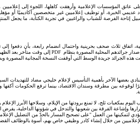
ا على عاتق المؤسسات الإعلامية وأرهقت كاهلها، اللجوء إلى إعلامي
ديمي الخبرة، أو توظيف إعلاميين غير متخصصين أكاديميًا أو مؤهلي
يل إتاحة الفرصة للشباب والراغبين في تجربة الكتابة، ما يجعل الم
ة، اتفاق ثلاث صحف بحرينية واحتمال انضمام رابعة، بأن دفعوا إلى
الفرصة أمام انتعاش الاشتراكات من جديد، ويقوم الاتفاق 
 هذه الجرائد جريدة الوسط التي أوقفت النسخة المجانية المصورة وبدأت تس
وينادي بعضها الآخر بأهمية التأسيس لإعلام خليجي مضاد للتهديدات السي
ائه يومًا تلو الآخر نظرًا لوقوعه بين مطرقة وسندان الاقتصاد، بينما ترفع الحك
.
وم بمكعبات ثلج، لا تمنع برودتها من الإيلام، وسلاحها الأبرز الإعلام وا
ارها وإشاعة الفرقة بين شعوبها والتدخل في شؤونها الداخلية، يفرض ال
من المسؤولية والشفافية والأمانة والموضوعية"[20]، ما يؤدي لتمكينها من العمل "على تصحيح المسار
لإعلاميين من خلال إنشاء كادر وظيفي خاص بهم، أسوة بالوظائف القضا