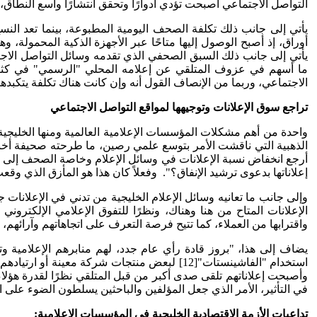
التواصل الاجتماعي أصبحت تؤدي أدوارًا وتحقق انتشارًا واسع النطاق، ل
يأتي إلى جانب ذلك تكلفة الصحف اليومية المطبوعة، بينما تعد الن
أوراق، إذ أصبح الوصول إليها متاحًا عبر الأجهزة الذكية المحمو
يأتي إلى جانب ذلك السبق الصحفي الذي تقدمه وسائل التواصل الاجت
ما أسهم في عزوف المتلقي عن إعلامه المحلي "الرسمي" في كثير م
الاجتماعي، وربما من الإنصاف القول أنه وإن كانت هناك تكلفة يتكب
تراجع سوق الإعلانات وتوجيهها لمواقع التواصل الاجتماعي
الذهبية التي ناقشت الأمر بتوسع علمي رصين، ما طرحته صحيفة أخبار
أرجع انخفاض نسبة الإعلانات في وسائل الإعلام وخاصة الصحف إلى ان
إعلاناتها بدعوى ترشيد الإنفاق؟". وفعلاً كان هذا هو المأزق الذي وق
وإلى جانب ما تعانيه وسائل الإعلام الخليجية من تدني في الإعلانات 
الإعلانات المتاح من هنا وهناك، ونظرًا للتفوق الإعلامي الإلكترون
واقترابها من العملاء، كما تتيح فرصة التعرف على اتجاهاتهم وآرائهم، إض
استخدام "الفاشينستات"[12] لبعض منتجات شركة 
وأصبحت إعلاناتهم تلقى صدى أكبر من قبل المتلقي نظرًا لقدرة هؤلاء
في التأثير، الأمر الذي جعل المؤلفين والباحثين يسلطون الضوء على الأ
تداعيات الأزمة الاقتصادية الخليجية في المؤسسات الإعلامية: