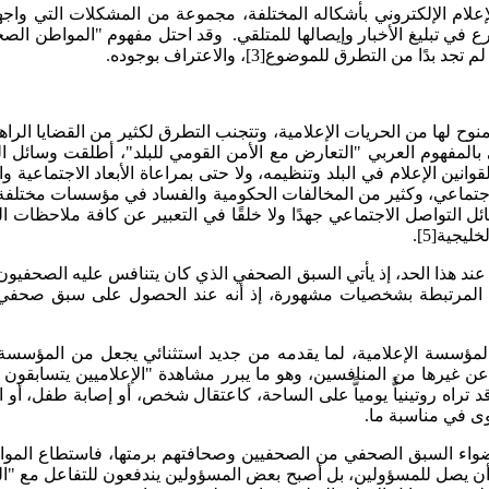
علام الإلكتروني بأشكاله المختلفة، مجموعة من المشكلات التي واجهته
 التطرق للموضوع[3]، والاعتراف بوجوده.
ح لها من الحريات الإعلامية، وتتجنب التطرق لكثير من القضايا الراهن
 بالمفهوم العربي "التعارض مع الأمن القومي للبلد"، أطلقت وسائل 
نين الإعلام في البلد وتنظيمه، ولا حتى بمراعاة الأبعاد الاجتماعية 
 الاجتماعي، وكثير من المخالفات الحكومية والفساد في مؤسسات مختلفة
ئل التواصل الاجتماعي جهدًا ولا خلقًا في التعبير عن كافة ملاحظ
وني عند هذا الحد، إذ يأتي السبق الصحفي الذي كان يتنافس عليه ا
صوصًا المرتبطة بشخصيات مشهورة، إذ أنه عند الحصول على سبق صحفي
لمؤسسة الإعلامية، لما يقدمه من جديد استثنائي يجعل من المؤسسة ا
 عن غيرها من المنافسين، وهو ما يبرر مشاهدة "الإعلاميين يتسابقو
 في مناسبة ما.
ء السبق الصحفي من الصحفيين وصحافتهم برمتها، فاستطاع المواطن 
 أن يصل للمسؤولين، بل أصبح بعض المسؤولين يندفعون للتفاعل مع "الصح