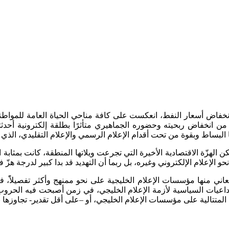
ّاء انخفاض أسعار النفط، انعكست على كافة مناحي الحياة العامة للموا
ن انخفاض ربحيته وحضوره الجماهيري متأثرًا بطلقة إلكترونية أحدثته
ا البساط وبقوة من تحت أقدام الإعلام الرسمي والإعلام التقليدي، ال
صر مشكلة الإعلام تلك على دول الخليج العربية وحسب[1]، ولكن الهزّة الاقتصادية الأخيرة التي تجرع
 الإعلام الإلكتروني وغيره، بل ربما أن التهديد قد بدا كبير لدرجة هز
عاني منها مؤسسات الإعلام الخليجية على نحو ممنهج وأكثر تفصيلاًً، 
لتداعيات السياسية لأزمة الإعلام الخليجي، في زمن أصبحت فيه الحروب 
لمتتالية على مؤسسات الإعلام الخليجي، أو –على أقل تقدير- تجاوزها ب