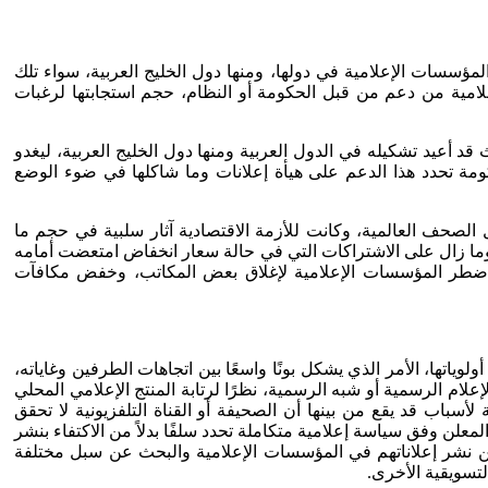
المؤسسات الإعلامية في دولها، ومنها دول الخليج العربية، سواء تلك
امية من دعم من قبل الحكومة أو النظام، حجم استجابتها لرغبات
وث قد أعيد تشكيله في الدول العربية ومنها دول الخليج العربية، ليغدو
قًا بالسلطة، فنسبة من أرباح الإعلانات التي تعول عليها المؤسسات الإعلامية ترجع إلى الإعلانات الحكومية[13]، والحكومة تحدد هذا الدعم على هيأة إعلانات وما شاكلها في ضوء الوضع
ثل الصحف العالمية، وكانت للأزمة الاقتصادية آثار سلبية في حجم ما
 وما زال على الاشتراكات التي في حالة سعار انخفاض امتعضت أمامه
 اضطر المؤسسات الإعلامية لإغلاق بعض المكاتب، وخفض مكافآت
اتها، الأمر الذي يشكل بونًا واسعًا بين اتجاهات الطرفين وغاياته،
ام الرسمية أو شبه الرسمية، نظرًا لرتابة المنتج الإعلامي المحلي
سباب قد يقع من بينها أن الصحيفة أو القناة التلفزيونية لا تحقق
علن وفق سياسة إعلامية متكاملة تحدد سلفًا بدلاً من الاكتفاء بنشر
عن نشر إعلاناتهم في المؤسسات الإعلامية والبحث عن سبل مختلفة
لتسويقية الأخرى.