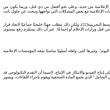
ات الإعلامية من جديد، وعلى نحو أفضل من ذي قبل، وربما يكون من
ات الإعلامية مع بعض المشكلات التي تواجهها وتبحث عن حلول باتت
أن تلجأ مؤسسات الصحف الورقية لبيع النسخ الإلكترونية من صحيفتها على موقعها الرسمي الإلكتروني على غرار ما فعلت جريدة الوسط البحرينية[22]، ولكن ذلك يتطلب جهدًا خليجيًا جماعيًا لاتخاذ قرار
 من قبل وزارات الإعلام أو إجماعًا. غير أن ذلك يستلزم رفع مستوى
وم"، وغيرها كثير، ولعله أسلوبًا مناسبًا تتبعه المؤسسات الإعلامية
نتاج الفيديو والابتكار في الإنتاج، لاسيما أن التقدم التكنولوجي قد
 الشامل" الذي يجمع المادة الصحفية ويقوم بإجراء اللقاءات، ويصور