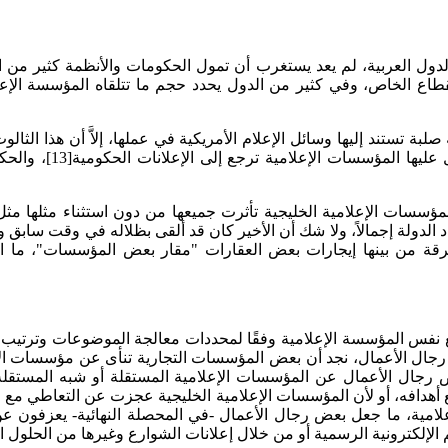
ي الدول العربية، لم يعد يستغرب أن تمول الحكومات والأنظمة كثير من 
اع الخاص، وفي كثير من الدول يحدد حجم ما تتلقاه المؤسسة الإعل
صلبة تستند إليها وسائل الإعلام الأمريكية في عملها، إلاَّ أن هذا الثال
مرتبطًا ارتباطًا وثي
 المؤسسات الإعلامية الخليجية تأثرت جميعها من دون استثناء مثلها م
لدولة إجمالاً، ولا شك أن الأخير كان قد ألقى بظلاله في وقت سابق
تفرقة من بينها إيجارات بعض العقارات "مقار بعض المؤسسات"، ما
نفس المؤسسة الإعلامية وفقًا لمحددات معالجة الموضوعات وترتيب أولوي
ى رجال الأعمال، نجد أن بعض المؤسسات التجارية تنأى عن مؤسسات الإعل
رجال الأعمال عن المؤسسات الإعلامية المستقلة أو شبه المستقلة لأ
أهدافه، أو لأن المؤسسات الإعلامية الخليجية عجزت عن التعاطي مع الم
لامية، ما جعل بعض رجال الأعمال -في المحصلة النهائية- يعزفون 
لإلكترونية الرسمية أو من خلال إعلانات الشوارع وغيرها من الحلول ا