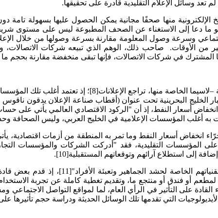
م تعد وسائل الإعلام التقليدية قادرة على تحقيقها.
سخ الإلكترونية منها صحفًا مجانية يمكن الحصول عليها بسهولة تام
لة، وهو ما دعا إلى الاستغناء عن الصحف المطبوعة ليس على مستوى
ماعي وسرعة وصول المعلومة مقارنة بسرعة وصولها من خلال الإعلام ال
ن الأوقات. صاحب ذلك، الوهم الذي تبيعه شركات الاتصالات، والتي
دها المشترك في شركات الاتصالات، فإنها تبقى منخفضة مقارنة بحجم م
واحدة من أهم مشكلات المؤسسات الإعلامية العالمية ومنها الخلي
 الخليج البحرينية تحت عنوان (أقطاب صناعة الإعلان يدقون ناقوس ا
خفاض أسعار النفط، إذ أن "الركود الاقتصادي العالمي يأتي على حساب
عت به أغلب المؤسسات الإعلامية في الخليج العربي، وليس الصحافة وحدها[
جرّاء انخفاض أسعار النفط وما تمر به المنطقة من أزمات اقتصادية، ي
ي على المؤسسات التقليدية، فقد "أدركت الشركات والمؤسسات التجارية أ
افة إلى استطلاع آرائهم وتوقعاتهم المستقبلية[10].
يضاف إلى هذا، "بروز قادة رأي عام جدد، لهم م
معينة أو ارتيادهم لمطعم أو فندق أو منتجع ما، وتقديم تغطية كاملة عن تجربة ال
 القادة على التأثير في الرأي العام، لما لمواقع التواصل الاجتماعي 
يديولوجيات التي تقدمها تلك الوسائل الحديثة ودراسة حجم تأثيرها على ا