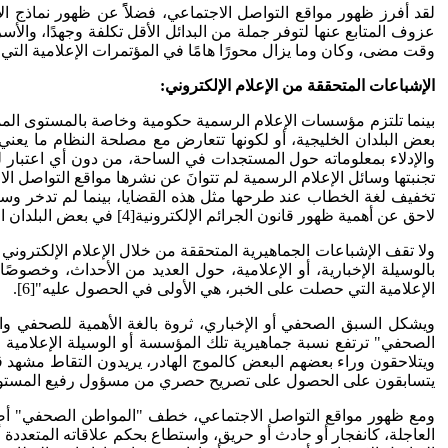
لقد أفرز ظهور مواقع التواصل الاجتماعي، فضلاًً عن ظهور نماذج الإ
وقت مضى، وكان وما يزال محورًا هامًا في المؤتمرات الإعلامية التي لم تجد بدًا من
الإشباعات المتحققة من الإعلام الإلكتروني:
بينما تلتزم مؤسسات الإعلام الرسمية حكومية وخاصة بالمستوى الممنو
بعض البلدان الخليجية، أو لكونها تتعارض مع مصلحة النظام ما يعني
والإدلاء بمعلوماته حول المستجدات في الساحة، من دون أي اعتبار لقوا
تجنبتها وسائل الإعلام الرسمية لم تتوانَ عن نشرها مواقع التواصل
تخفيف لغة الخطاب عند طرحها مثل هذه القضايا، بينما لم تدخر وسا
لاحق عن أهمية ظهور قانون الجرائم الإلكترونية[4] في بعض البلدان الخليجية[5].
ولا تقف الإشباعات الجماهيرية المتحققة من خلال الإعلام الإلكتر
بالوسيلة الإخبارية، أو الإعلامية، حول العديد من الأحداث، وخ
الإعلامية التي حصلت على الخبر، هي الأولى في الحصول عليه"[6].
ويشكل السبق الصحفي أو الإخباري، ثروة بالغة الأهمية للصحفي وا
الصحفي" ترتفع نسبة جماهيرية تلك المؤسسة أو الوسيلة الإعلامية
يتسابقون على الحصول على تصريح حصري من مسؤول رفيع المستوى
ومع ظهور مواقع التواصل الاجتماعي، خطف "المواطن الصحفي" أضوا
العاجلة، كانفجار أو حادث أو حريق، واستطاع بحكم علاقاته المتعددة