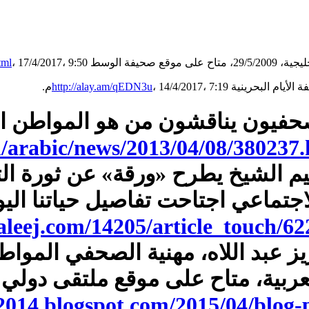
، 17/4/2017، 9:50ص.
tml
، 14/4/2017، 7:19م.
http://alay.am/qEDN3u
/arabic/news/2013/04/08/380237
براهيم الشيخ يطرح «ورقة» عن ثورة 
الاجتماعي اجتاحت تفاصيل حياتنا ال
leej.com/14205/article_touch/62
لعزيز عبد اللاه، مهنية الصحفي المو
بية، متاح على موقع ملتقى دولي
ce2014.blogspot.com/2015/04/b