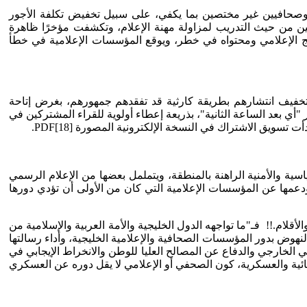
ين وصحافيين غير مختصين بما يكفي، على سبيل تخفيض تكلفة الأجور
ن من حيث التدريب لمزاولة مهنة الإعلام، وتكشفت مؤخرًا ظاهرة
نتج الإعلامي ومحتواه في خطر، ويوقع المؤسسات الإعلامية في خطأ
 تخفيف انتشارهم بطريقة كارثية قد تفقدهم جمهورهم، بغرض إتاحة
على تأخير إصدار جرائدهم المحلية المصورة بنظام PDF إلى وقت متأخر بعد الظهر "أي بعد الساعة الثانية"، بذريعة إعطاء أولوية للقراء المشتركين في
ويق الاشتراك في النسخة الإلكترونية المصورة PDF[18].
اسية والأمنية الراهنة بالمنطقة، ويتململ بعضها من الإعلام الرسمي
ومات أكفها ودعمها عن المؤسسات الإعلامية التي كان من الأولى أن تؤدي دورها
لأقلام.!! فـ"ما تواجهه الدول الخليجية والأمة العربية والإسلامية من
نهوض بدور المؤسسات الصحافية والإعلامية الخليجية، وأداء رسالتها
 بالحدّ من التضليل الإعلامي الخارجي والدفاع عن المصالح العليا للوطن والانخراط الإيجابي في
ئية والعسكرية، كون الصحفي أو الإعلامي لا يقل دوره عن العسكري