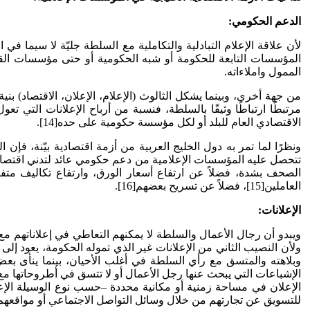
الدعم الحكومي:
لأن علاقة الإعلام التبادلية والتكاملية مع السلطة جليّة لا سيما ف
المؤسسات التابعة للحكومة أو شبه الحكومية أو حتى مؤسسات القط
الممول واملاءاته.
من جهة أخرى، وبينما يشكل الثالوث (الإعلام، الإعلان، الاقتصاد) بنية 
الاقتصادي العام للبلد أو لكل مؤسسة حكومية على حده[14].
ونظرًا لما تمر به دول الخليج العربية من أزمة اقتصادية بيّنة، فإن
تتحصل عليه المؤسسات الإعلامية من دعم حكومي عائد لتدني اقتصاد ا
الصحف بشدة، فضلاً عن ارتفاع أسعار الورق، وارتفاع تكاليف م
العاملين[15]، فضلاً عن تسريح بعضهم[16].
الإعلانات:
ويبدو أن رجال الأعمال والسلطة لا يمكنهم التعاطي في إعلاناتهم مع 
ولأن النصيب الثاني من الإعلانات غير الذي تموله الحكومة، يعود إل
وبلاهته والمتسق مع رأي السلطة في أغلب الأحيان، بينما ينأى بعض 
الإشباعات التي يبحث عنها رجل الأعمال أو لا تتسق في أطروحاتها مع 
الإعلان في مساحة زمنية أو مكانية محددة –حسب نوع الوسيلة الإع
للتسويق عن تجارتهم من خلال وسائل التواصل الاجتماعي أو مواقعهم ا