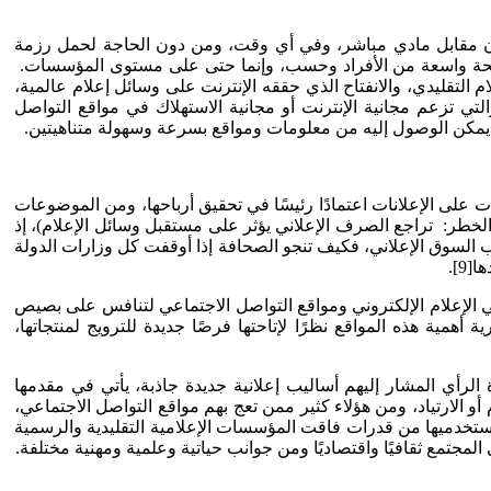
ة دون مقابل مادي مباشر، وفي أي وقت، ومن دون الحاجة لحمل رزمة
 شريحة واسعة من الأفراد وحسب، وإنما حتى على مستوى المؤسسات.
تقليدي، والانفتاح الذي حققه الإنترنت على وسائل إعلام عالمية،
 تزعم مجانية الإنترنت أو مجانية الاستهلاك في مواقع التواصل
ا يمكن الوصول إليه من معلومات ومواقع بسرعة وسهولة متناهيتين.
جية –لاسيما الخاصة منها، تراجع الإعلانات[8]؛ إذ تعتمد أغلب تلك المؤسسات على الإعلانات اعتمادًا رئيسًا في تحقيق أرباحها، ومن الموضوعات
لخطر: تراجع الصرف الإعلاني يؤثر على مستقبل وسائل الإعلام)، إذ
 السوق الإعلاني، فكيف تنجو الصحافة إذا أوقفت كل وزارات الدولة
9].
أتي الإعلام الإلكتروني ومواقع التواصل الاجتماعي لتنافس على بصيص
همية هذه المواقع نظرًا لإتاحتها فرصًا جديدة للترويج لمنتجاتها،
نابرهم الإعلامية وتقنياتهم الخاصة لحشد الجماهير وتعبئة الأفراد"[11]، إذ قدم بعض قادة الرأي المشار إليهم أساليب إعلانية جديدة جاذبة، يأتي في مقدمها
استخدام أو الارتياد، ومن هؤلاء كثير ممن تعج بهم مواقع التواصل الاجتماعي،
ومستخدميها من قدرات فاقت المؤسسات الإعلامية التقليدية والرسمية
لمجتمع ثقافيًا واقتصاديًا ومن جوانب حياتية وعلمية ومهنية مختلفة.