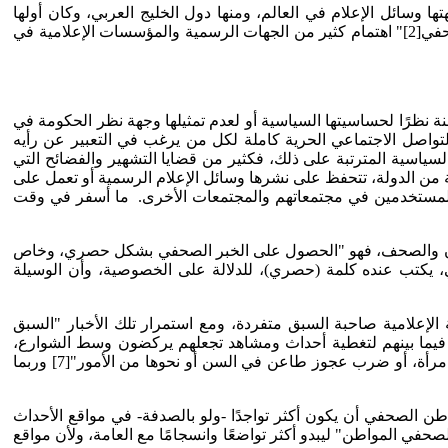
ا وسائل الإعلام في العالم، ومنها دول الخليج العربي، وكان أولها
عزوف المتابع عنها لتوفر جملة من البدائل الأقل تكلفة وجهدًا، والأسرع في تبليغ الأخبار وإيصالها للمتلقي. وقد احتل مفهوم "المواطن الصحفي[2]" اهتمام كثير من الجهات الرسمية والمؤسسات الإعلامية في
ة نظرًا لحساسيتها السياسية أو لعدم تمثيلها وجهة نظر الحكومة في
التواصل الاجتماعي الحرية كاملة لكل من يرغب في التعبير عن رأيه
والسياسية المترتبة على ذلك، فكثير من قضايا التشهير والفضائح التي
 من الدولة، تتحفظ على نشرها وسائل الإعلام الرسمية أو تعمل على
ات المستخدمين في مجتمعاتهم والمجتمعات الأخرى. ما أسفر في وقت
لصحفيون والصحف، فهو "الحصول على الخبر الصحفي بشكل حصري، وخاص
، يكتب عنده كلمة (حصري)، للدلالة على الخصوصية، وأن الوسيلة
لإعلامية صاحبة السبق متفردة، ومع استمرار تلك الأخبار "السبق
ن فيما بينهم لتغطية أحداث ومشاهد تجعلهم يركضون وسط الشوارع،
ويتلاحقون وراء بعضهم البعض كالموج الهادر، يريدون التقاط مشهد قد تراه روتينياًّ يومياًّ على الساحة، كاعتقال شخص، أو إصابة طفل، أو امرأة، أو ضرب عجوز طاعن في السن أو نحوها من الأمور"[7] وربما
الصحفي أن يكون أكثر تواجدًا -ولو بالصدفة- في مواقع الأحداث
في المواطن" ليبدو أكثر تواضعًا وانسجامًا مع العامة، ولأن مواقع