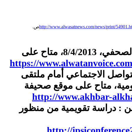
http://www.alwasatnews.com/news/print/54901.h
[3]. انظر: زياد عوض، بالفيديو: صحفيون يناقشون من هو المواطن الصحفي، 8/4/2013، متاح على
https://www.alwatanvoice.com
التواصل الاجتماعي أمام ملتقى
يومية، متاح على موقع صحيفة
http://www.akhbar-alkha
اطن : دراسة تقويمية من منظور
http://ipsiconferen