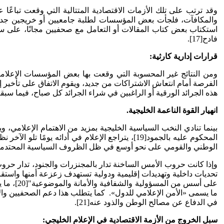
وقد ترتب على تلك الأزمات الاقتصادية المتتالية التي وقعت تباعً
والمكافآت، فلجأت بعض المؤسسات لطلبة جامعيين أو خريجين جدد ع
استكتاب بعض كتاب المقالات أو التعامل مع صحفيين مجانًا، على سب
فادح[17].
قرارات إدارية كارثية:
ومن النتائج غير المحسوبة التي وقعت بها بعض المؤسسات الإعلامي
هذه الجرائد الورقية أو الراغبين في شراء الجرائد كل صباح، فيما سبقت
انهيار القوة الناعمة الخليجية.
بينما تنادي النخب السياسية الخليجية بمزيد من الاهتمام الإعلامي، 
المحكوم عليه بالجمود[19]، يتراجع الإعلام في أد
الوطني والقومي على نحو أوسع في ظل الظروف السياسية المحتدمة
وإذا كانت حروب الأمس الساخنة تدار بالمجنزرات والجنود، تدار حروب الي
تحديات داخلية وتهديدات إقليمية ودولية تستهدف زعزعة أمنها واستقر
على أسس 
ما يسمى «الأمن الإعلامي للدول». كما يتطلب هذا دعم الصحفيين وا
في الدفاع عن مصالح الوطن والذود عنه[21].
سبل الخروج من الأزمة الاقتصادية في الإعلام الخليجي: