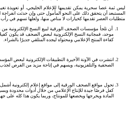
ليس ثمة عصا سحرية يمكن تقديمها للإعلام الخليجي، أو تعويذة تغي
المستبعد أن يتحقق ذلك على النحو المأمول حتى وإن حدثت انفراجة 
متطلبات العصر تقدمها كخيارات لا مناص منها، ولعلها تسهم في رأب 
موحد، فمجانية النسخ الإلكترونية لبعض الصحف قد يكون كفيلاً
كفاءة المنتج الإعلامي ومحتواه ليجده المتلقي جديرًا بالشراء.
انتشرت في الآونة الأخيرة التطبيقات الإلكترونية لبعض المؤسسا
الصحفية والتلفزيونية، ويسهم في إتاحة مزيد من الفرص لجذب 
تحول مواقع الصحف الورقية إلى مواقع إعلام إلكترونية أشمل، لا 
كفل فرصًا جيدة للإنتاج الإعلامي من خلال أدوات محدودة وبسي
المادة ويخرجها ويخضعها للمونتاج، وربما يكون هذا كله على ج