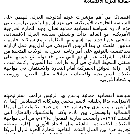
حمائية العزلة الاقتصادية
اقتصاديًا: من أهم مؤشرات عودة أيدلوجية العزلة، لتهيمن على
السياسة الخارجية الأمريكية، في عهد إدارة الرئيس ترامب، تبني
هذه الإدارة لسياسة اقتصادية حمائية تطال أوجه التجارة الخارجية
الأمريكية، مع العالم. بدأت واشنطن سياسة العزلة الاقتصادية،
بالتخلي عن العديد من إسهاماتها التكاملية، مع شركاء تجاريين،
دوليين. مُلفتٌ أن يبدأ الرئيس الأمريكي في أول يوم عمل لإدارته
بعد تنصيبه بالتوقيع على أمر رئاسي تخرج به الولايات المتحدة من
اتفاقية الشراكة عبر الهادي التي تضم ١٢ دولة تقع جميعها على
ضفتي المحيط الهادي في أربع قارات، عدا الصين.. وكانت تهدف
إلى إزالة العوائق الجمركية أمام التجارة والاستثمار، في مواجهة
تكتلات استراتيجية واقتصادية عملاقة، مثل: الصين.. وروسيا،
والاتحاد الأوربي.
سياسة اقتصادية حمائية يدشن بها الرئيس ترامب استراتيجيته
الانعزالية، بدءًا بحلفائه الاستراتيجيين وشركائه الاقتصاديين. كما أن
الرئيس ترامب أبدى توجهه لمراجعة أهم صيغة تكاملية في أمريكا
الشمالية والوسطى، بين بلاده وكندا والمكسيك (النافتا)، التي
أنشئت ١٩٩٢م، وأصبحت سارية المفعول ١٩٩٤م، من أجل مواجهة
التكتلات الاقتصادية الناشئة مثل الاتحاد الأوربي، بإقامة منطقة
تجارية حرة بين الدول الثلاث. اتفاقية التجارة الحرة لدول أمريكا