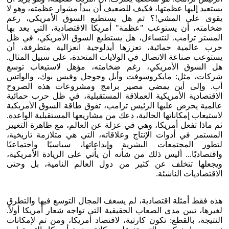
يستعيد إليها عظمتها، فكيف للضعيف أن يبدأ مشوار عظمته، وهو لا
يقوى على المشي!؟ ثم هل يستطيع السوق الأمريكي، رغم
ضخامته، أن يستوعب "عظمة" أمريكا الاقتصادية، التي يعد بها
المستر ترامب. لنتساءل، هل يستطيع السوق الأمريكي، في ظل
حرب عالمية حمائية، تعززها أيدلوجية انعزالية متطرفة، أن
يستوعب صناعة الاتصال في الولايات المتحدة، على سبيل المثال.
هل السوق الأمريكي، رغم ضخامته، مؤهل لاستيعاب توسع
شركات، مثل: مايكروسوفت وأبل وجوجل وفيس بوك، والواتس
أب. وإلى أين يمضي مصير برامج ومشروعات هذه الصروح
الاقتصادية الأمريكية العملاقة المستقبلية، في ظل حرب حمائية
عالمية يحرض عليها الرئيس ترامب، تفوق طاقة السوق الأمريكية
لاستيعاب إمكاناتها الحالية، دعك من مشاريعها المستقبلية الواعدة.
ثم ماذا تفعل أمريكا، وهي في عزلة عن العالم، مع ظاهرة التغيير
المستمر في أدوات الإنتاج وعلاقاته، التي هي متلازمة تاريخية،
لتطور المجتمعات البشرية وإبداعاتها، سياسيًا واجتماعيًا
واقتصاديًا... أليس ذلك من شأنه أن يأتي على الريادة الأمريكية،
ويجعلها تتخلف عن كثير من دول العالم النامية، بل وحتى
الاقتصاديات الناشئة.
هذه فقط أمثلة اقتصادية، لم يسعف المجال التوسع فيها والتطرق
لغيرها، تبين مدى الصعاب الحقيقية التي تواجه شعار أمريكا أولاً.
النتيجة، بالقطع: تكون كارثية، لاقتصاد أمريكا، ومن ثم لإمكانات