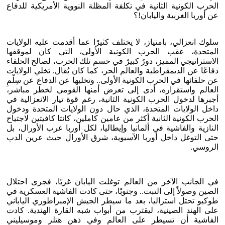
الحرب الكونية الثانية في تكلفة المظلة النووية الأمريكية للدفاع
عن أوربا الغربية واليابان!؟
سلوك انعزالي، بامتياز، لا يختلف كثيرًا عما أقدمت عليه الولايات
المتحدة، عقب الحرب الكونية الأولى، التي كان لموقفها
الاستراتيجي المميز، دورٌ كبيرٌ في حسم تلك الحرب، لصالح الحلفاء
دفاعًا عن الديمقراطية والعالم الحر، كما كان يُقال. تخلي الولايات
عن حلفائها في الحرب الكونية الأولى.. وتخليها عن الدفاع عن سِلْمِ
العالم واستقراره، أدى إلى تعرض أمنها القومي لخطر مباشر،
أجبرها لدخول الحرب الكونية الثانية، رغم قوة تيار الانعزالية في
داخل الولايات المتحدة، الذي حال دون الولايات المتحدة ودخول
الحرب الكونية الثانية أكثر من عامين كاملين، كانتا كافيتين لاجتياح
النازية والفاشية في ألمانيا وإيطاليا، لكل أوربا غرب الأورال، بل
حتى التوغل داخل أوربا الآسيوية، شرق الأورال حيث عرين الدب
الروسي.
في الجانب الآخر من العالم توغلت اليابان غربًا، فجرى احتلال
الصين وصولاً إلى التبت.. وجنوبًا، حتى كادت الفاشية العسكرية في
طوكيو تحتل استراليا، بعد ما سيطر الجيش الإمبراطوري الياباني
على الهند الصينية، ليقترب من أبواب شبه القارة الهندية. كادت
الفاشية أن تسيطر على العالم وفي ذهن هتلر وموسيليني