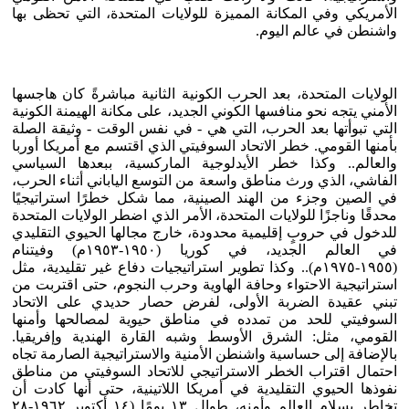
الأمريكي وفي المكانة المميزة للولايات المتحدة، التي تحظى بها
واشنطن في عالم اليوم.
الولايات المتحدة، بعد الحرب الكونية الثانية مباشرةً كان هاجسها
الأمني يتجه نحو منافسها الكوني الجديد، على مكانة الهيمنة الكونية
التي تبوأتها بعد الحرب، التي هي - في نفس الوقت - وثيقة الصلة
بأمنها القومي. خطر الاتحاد السوفيتي الذي اقتسم مع أمريكا أوربا
والعالم.. وكذا خطر الأيدلوجية الماركسية، ببعدها السياسي
الفاشي، الذي ورث مناطق واسعة من التوسع الياباني أثناء الحرب،
في الصين وجزء من الهند الصينية، مما شكل خطرًا استراتيجيًا
محدقًا وناجزًا للولايات المتحدة، الأمر الذي اضطر الولايات المتحدة
للدخول في حروبٍ إقليمية محدودة، خارج مجالها الحيوي التقليدي
في العالم الجديد، في كوريا (١٩٥٠-١٩٥٣م) وفيتنام
(١٩٥٥-١٩٧٥م).. وكذا تطوير استراتيجيات دفاع غير تقليدية، مثل
استراتيجية الاحتواء وحافة الهاوية وحرب النجوم، حتى اقتربت من
تبني عقيدة الضربة الأولى، لفرض حصار حديدي على الاتحاد
السوفيتي للحد من تمدده في مناطق حيوية لمصالحها وأمنها
القومي، مثل: الشرق الأوسط وشبه القارة الهندية وإفريقيا.
بالإضافة إلى حساسية واشنطن الأمنية والاستراتيجية الصارمة تجاه
احتمال اقتراب الخطر الاستراتيجي للاتحاد السوفيتي من مناطق
نفوذها الحيوي التقليدية في أمريكا اللاتينية، حتى أنها كادت أن
تخاطر بسلام العالم وأمنه، طوال ١٣ يومًا (١٤ أكتوبر ١٩٦٢-٢٨