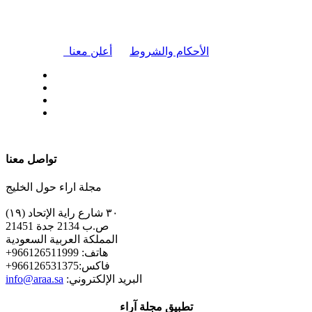
|
الأحكام والشروط
أعلن معنا
| تابعنا على
تواصل معنا
مجلة اراء حول الخليج
٣٠ شارع راية الإتحاد (١٩)
ص.ب 2134 جدة 21451
المملكة العربية السعودية
+هاتف: 966126511999
+فاكس:966126531375
:البريد الإلكتروني
info@araa.sa
تطبيق مجلة آراء