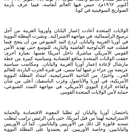
أكتوبر ١٩٦٢م)، حبس فيها العالم أنفاسه، فيما عرف بأزمة
الصواريخ السوفيتية في كوبا.
الولايات المتحدة أعادت إعمار اليابان وأوروبا الغربية من أجل
ترسيخ الرأسمالية، في مواجهة الاشتراكية.. ونشرت المظلة النووية
في أوربا الغربية واليابان، لردع المد الشيوعي من أن ينجح فيما
فشلت فيه الأيدلوجية الفاشية والنازية، للتوسع حتى تهديد الأمن
القومي الأمريكي مباشرةً، داخل أمريكا نفسها. بعبارة أخرى:
حققت الولايات المتحدة منافع اقتصادية وسياسية كبيرة من خطة
مارشال لإعادة إعمار أوربا الغربية واليابان.. ومكاسب سياسية
عريضة من جراء تزعمها لما سمي، في فترة الحرب الباردة، للعالم
الحر... وأخيرًا، من الناحية الاستراتيجية، امتداد المظلة النووية
الأمريكية، في أوربا والأناضول وغرب الباسفيك، أعلى من شأن
وكفاءة الرادع النووي الأمريكي، في مواجهة التمدد الشيوعي،
حماية لأمن الولايات المتحدة القومي.
باختصار: أوربا واليابان لم تطلبا المعونة الاقتصادية والحماية
الاستراتيجية لهما من قبل أمريكا، حتى يأتي الرئيس ترامب ليطلب
تسديد فاتورة كل ذلك من الأوربيين واليابانيين.. كما أن الأوربيين
واليابانيين، وخاصة الأوربيين، لم يعتمدوا على المظلة النووية