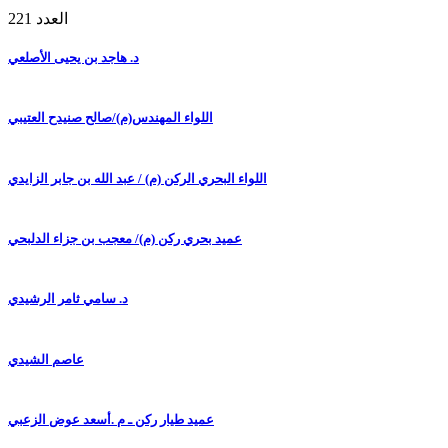
العدد 221
د. هاجد بن يحيى الأصلعي
اللواء المهندس(م)/صالح صنيدح العتيبي
اللواء البحري الركن (م) / عبد الله بن جابر الزايدي
عميد بحري ركن (م)/ معجب بن جزاء الدلبحي
د. سامي ثامر الرشيدي
عاصم الشيدي
عميد طيار ركن ـ م .أسعد عوض الزعبي