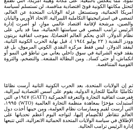
نموه، مما ينعكس بالتبعية: على مكانة وهيبة أمريكا، التي تطمع
لتحتل مكانتها الكونية قوىً اقتصادية منافسة، لن تستسلم لسياسة
أمريكا الحمائية، وستستغل عزلة الولايات المتحدة عن العالم،
لتمضي في استراتيجيتها التكاملية الليبرالية. الاتحاد الأوربي واليابان
والصين، مرشحة لإقامة اقتصاد عالمي موازٍ، لو أصرت إدارة
الرئيس ترامب المضي في سياستها الحمائية، مما قد يأتي على
نظام الدولار، الذي يحكم العالم اقتصاديًا، بموجب اتفاقية بريتون
وودز النقدية ( ٢٢ يوليو ١٩٤٤ )، قبل نهاية الحرب الكونية الثانية،
ليفقد الدولار، ليس فقط مركزه النقدي الكوني المرموق، بل قد
يفقد قوته الشرائية في سوق داخلي يعاني من تباطؤ في النمو أو
انكماش، أو حتى كساد.. ومن البطالة المقنعة.. والتضخم، والثروة
القومية المتناقصة.
ثم إن الولايات المتحدة، بعد الحرب الكونية الثانية أرست نظامًا
تكامليًا عالميًا للتجارة الدولية، يقوم على أسس اقتصادية ليبرالية،
ففرضت اتفاقية التجارة والتعرفة الجمركية (GATT) ١٩٤٧م، التي
اُستبدلت مؤخرًا بمعاهدة منظمة التجارة العالمية (WTO) ١٩٩٥،
التي أرست لقيم وممارسات نظام العولمة، ومن حينها أخذت دول
العالم تتقاطر للانْضِمام إليها، لتواجه اليوم أعظم تحدياتها على
الإطلاق في سياسة الولايات المتحدة الحمائية الانعزالية، التي تتبعها
إدارة الرئيس ترامب الحالية.