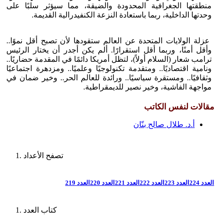
منطقتها الجغرافية المحدودة والضيقة، مما سيؤثر سلبًا على
وحدتها الداخلية، ربما باستعادة النزعة الكنفيدرالية القديمة.
عزلة الولايات المتحدة عن العالم ستقودها لأن تصبح أقل نموًا..
وأقل أمنًا، وربما أقل استقرارًا. ألم يكن أجدر أن يختار الرئيس
ترامب شعار (السلام أولاً)، لتظل أمريكا دائمًا في المقدمة حضاريًا..
ونامية اقتصاديًا.. ومتقدمة تكنولوجيًا وعلميًا.. ومزدهرة اجتماعيًا
وثقافيًا.. ومستقرة سياسيًا.. ورائدة للعالم الحر.. وخير ضمان في
مواجهة الفاشية، وخير نصير للديمقراطية.
مقالات لنفس الكاتب
أ.د. طلال صالح بنّان
تصفح الأعداد
العدد 224
العدد 223
العدد 222
العدد 221
العدد 220
العدد 219
كتاب العدد