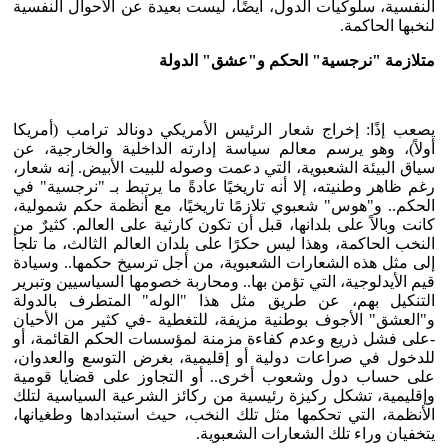
النفسية، سلوكيات الدول، أيضًا، ليست بعيدة عن الأحوال النفسية
لنخبها الحاكمة.
متلازمة "نرجسية" الحكم و"عشق" الدولة
يصعب إذًا: إخراج شعار الرئيس الأمريكي دونالد ترامب (أمريكا
أولاً)، وهو يرسم معالم سياسة إدارته الداخلية والخارجية، عن
سياق البيئة الشعبوية، التي دعمت وصوله للبيت الأبيض. إنه شعار،
رغم ظاهر وطنيته، إلا أنه تاريخيًا عادةً ما يرتبط بـ "نرجسية" في
الحكم.. و"هوس" شعبوي تلازمًا تاريخيًا، مع أنظمة حكم شمولية،
كانت وبالاً على بلدانها، قبل أن تكون كارثية على العالم. كثيرٌ من
النخب الحاكمة، وهذا ليس حكرًا على بلدان العالم الثالث، ما تلجأ
إلى مثل هذه الشعارات الشعبوية، من أجل ترسيخ حكمها.. وسيادة
قيم الأيدلوجية، التي تؤمن بها.. ومحاربة خصومها السياسيين وتبرير
التنكيل بهم، عن طريق مثل هذا "الوله" المتطرف بالدولة
و"العشق" الأجوف بوطنية مزيفة، للتغطية -في كثير من الأحيان
-على فشل ذريع وعدم كفاءة مزمنة لمؤسسات الحكم القائمة، أو
للدخول في صراعات دولية أو إقليمية، بغرض التوسع والعدوان،
على حساب دول وشعوب أخرى.. أو التجاوز على قضايا قومية
وإقليمية، تشكل ركيزة رئيسية من ركائز الشرعية السياسية لتلك
الأنظمة، التي تحكمها مثل تلك النخب، حيث استبدادها وطغيانها،
يتخفيان وراء تلك الشعارات الشعبوية.