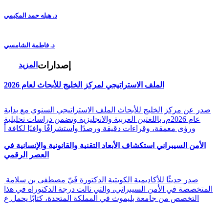
د. هيله حمد المكيمي
د. فاطمة الشامسي
إصدارات
المزيد
الملف الاستراتيجي لمركز الخليج للأبحاث لعام 2026
صدر عن مركز الخليج للأبحاث الملف الاستراتيجي السنوي مع بداية
عام 2026م، باللغتين العربية والانجليزية وتضمن دراسات تحليلية
ورؤى معمقة، وقراءات دقيقة ورصدًا واستشرافًا وافيًا لكافة أ
الأمن السيبراني استكشاف الأبعاد التقنية والقانونية والإنسانية في
العصر الرقمي
صدر حديثًا للأكاديمية الكويتية الدكتورة فَيّ مصطفى بن سلامة
المتخصصة في الأمن السيبراني، والتي نالت درجة الدكتوراه في هذا
التخصص من جامعة بليموث في المملكة المتحدة، كتابًا يحمل ع