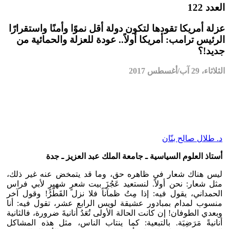
العدد 122
عزلة أمريكا تقودها لتكون دولة أقل نموًا وأمنًا واستقرارًا
الرئيس ترامب: أمريكا أولاً.. عودة للعزلة والحمائية من
جديد!؟
الثلاثاء، 29 آب/أغسطس 2017
د. طلال صالح بنّان
أستاذ العلوم السياسية ـ جامعة الملك عبد العزيز ـ جدة
ليس هناك شعار في ظاهره حق، وما قد يتمخض عنه غير ذلك،
مثل شعار: نحن أولاً. لنستعيد عَجُزَ بيت شعرٍ شهيرٍ لأبي فراس
الحمداني، يقول فيه: إذا مِتُ ظمآناً فلا نزل القَطّرُ! وقول آخر
منسوب لمدام بمبادور عشيقة لويس الرابع عشر، تقول فيه: أنا
وبعدي الطوفان! إن كانت الحالة الأولى تُعَدُ أنانيةَ ضرورة، فالثانية
أنانيةً مَرَضِيَة. بالتبعية: كما ينتاب الناس، مثل هذه المشاكل