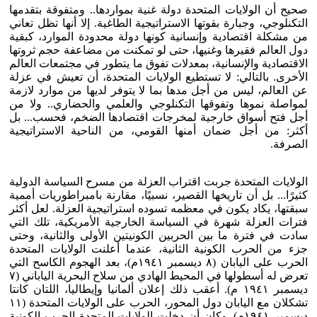
صحيح أن الولايات المتحدة دولة غنية بمواردها.. ومتفوقة بتقدمها
التكنلوجي، وجبارة بقوتها الاستراتيجية الطاغية. إلا أنها تظل تعاني
من مشكلة اقتصادية وإنسانية كونها دولة محدودة الموارد، كبقية
دول العالم فقيرها وغنيها، حتى لو تمكنت من مضاعفة حجم ثروتها
الاقتصادية والإنسانية، بمعدلات تفوق ما يتطور في مجتمعات العالم
الأخرى. بالتالي: لا تستطيع الولايات المتحدة، أن تعيش في عزلة
عن العالم، ليس من أجل مدها بما لا يتوفر لديها من موارد لازمة
لمواصلة نموها وتفوقها التكنلوجي والعلمي والحضاري.. ولا من
أجل فتح أسواق خارجية لمخرجات اقتصادها الضخم، فحسب... بل
أكثر: من أجل ضمان أمنها القومي، من الناحية الاستراتيجية
الصرفة.
الولايات المتحدة جربت اقتراب العزلة من مسرح السياسة الدولية
كثيرًا... بل أن تاريخها القصير، نسبيًا، مقارنة بامبراطوريات أممية
سبقتها، يكاد يكون في معظمه تسوده استراتيجية العزلة. لعل أكثر
فترات العزلة شهرة في السياسة الخارجية الأمريكية، تلك التي
سادت في فترة ما بين الحربين الكونيتين الأولى والثانية، وحتى
جزء من الحرب الكونية الثانية، عندما أعلنت الولايات المتحدة
الحرب على اليابان (٨ ديسمبر ١٩٤١م)، بعد الهجوم الكاسح التي
تعرض له أسطولها في المحيط الهادي من سلاح البحرية الياباني (٧
ديسمبر ١٩٤١ م). أعقب ذلك إعلان ألمانيا وإيطاليا، اللتان كانتا
تشكلان مع اليابان دول المحور، الحرب على الولايات المتحدة (١١
ديسمبر ١٩٤١م). وكان أن دخلت الولايات المتحدة الحرب الكونية