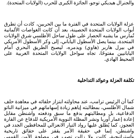
والجنرال هيديكي توجو، الجائزة الكبرى للحرب (الولايات المتحدة).
عزلة الولايات المتحدة في الفترة ما بين الحربين، كادت أن تطرق
أبواب الولايات المتحدة الحصينة، بعد أن كانت الغواصات الألمانية
تُمارس ما يشبه الحصار على طول ساحل الأطلسي شرق الولايات
المتحدة، بينما يصل الأسطول الياباني، إلى وكر الأسطول الأمريكي
في بيرل هاربر (هاوي) ويدمره، ليصبح الطريق البحري أمام
اليابانيين مفتوحًا، تجاه سواحل الولايات المتحدة الغربية على
المحيط الهادي.
تكلفة العزلة وعوائد التداخلية
كما أن الرئيس ترامب، عند محاولته ابتزاز حلفائه في معاهدة حلف
شمال الأطلسي، بمطالبته إياهم زيادة إسهاماتهم في ميزانية الناتو
الدفاعية، بل ومطالبتهم بدفع ما سبق ودفعته واشنطن مقابل
إعادة إعمار أوربا ونشر المظلة النووية الأمريكية للدفاع عن القارة
العجوز، كما يُطلق عليها رواد التيار الانعزالي للمحافظين الجدد في
واشنطن، إنما في حقيقة الأمر يقفز على حقائق تاريخية
واستراتيجية، كانت ولا زالت تصب في مصلحة الأمن القومي