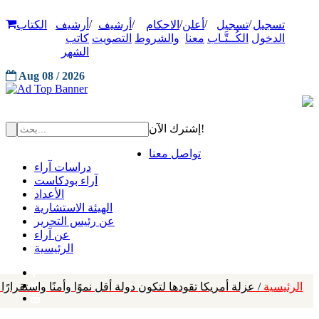
/
/
/
/
/
تسجيل
تسجيل
أعلن
الاحكام
أرشيف
أرشيف
الكتاب
الدخول
الكُــتَّـاب
معنا
والشروط
التصويت
كاتب
الشهر
Aug 08 / 2026
إشترك الآن!
تواصل معنا
دراسات آراء
آراء بودكاست
الأعداد
الهيئة الاستشارية
عن رئيس التحرير
عن آراء
الرئيسية
الرئيسية
/ عزلة أمريكا تقودها لتكون دولة أقل نموًا وأمنًا واستقرارًا