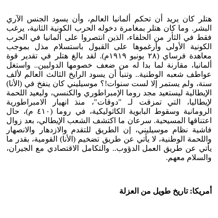
هتلر كان يريد أن تحكم ألمانيا العالم، وأن يسود الجنس الآري
البشر. وما كان هتلر بمغامرة دخوله الحرب الكونية الثانية، يرغب
فقط في الثأر من الحلفاء، الذين انتصروا على ألمانيا في الحرب
الكونية الأولى وأرغموها على القبول باستسلام مذل بموجب
معاهدة فرساي (٢٨ يونيو ١٩١٩م). لقد بالغ هتلر في تقدير قوة
ألمانيا، مقارنة لما بدا له من ضعف خصومها الدوليين.. واستغل
عواطف شعبه الوطنية.. وتنبأ أن يسود الرايخ الثالث العالم لألف
سنة، ولم يستمر إلا لست سنوات!؟ موسيليني كان ينفخ في (الأنا)
الإيطالية ليستعيد مجد روما الإمبراطوري والكنسي، وليعيد اللحمة
لإيطاليا، التي تمزقت لـ "دوقات"، منذ انهيار الامبراطورية
الرومانية وسقوط البابوية الكاثوليكية، في روما (٤١٠ م)، حال
اعتناقها المسيحية. سرعان ما اكتشف الشعب الإيطالي، بعد زوال
فاشية نظام موسيليني، إن الطريق للتقدم والازدهار والانصهار
واللحمة الوطنية، لا يأتي عن طريق تضخيم (الأنا) القومية، بقدر ما
يأتي عن طريق العمل الدؤوب.. والتكامل الاقتصادي مع الجيران،
والسلام معهم.
أمريكا: تاريخ طويل من العزلة