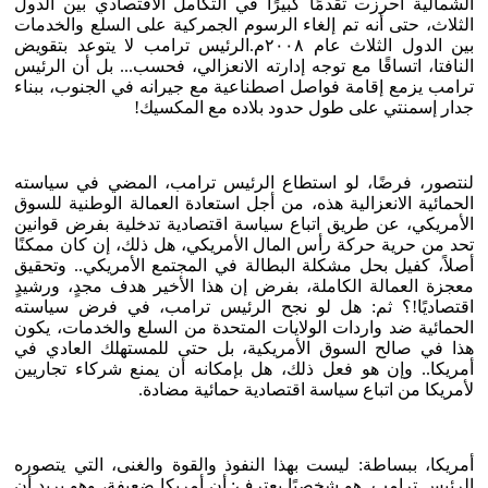
الشمالية أحرزت تقدمًا كبيرًا في التكامل الاقتصادي بين الدول
الثلاث، حتى أنه تم إلغاء الرسوم الجمركية على السلع والخدمات
بين الدول الثلاث عام ٢٠٠٨م.الرئيس ترامب لا يتوعد بتقويض
النافتا، اتساقًا مع توجه إدارته الانعزالي، فحسب... بل أن الرئيس
ترامب يزمع إقامة فواصل اصطناعية مع جيرانه في الجنوب، ببناء
جدار إسمنتي على طول حدود بلاده مع المكسيك!
لنتصور، فرضًا، لو استطاع الرئيس ترامب، المضي في سياسته
الحمائية الانعزالية هذه، من أجل استعادة العمالة الوطنية للسوق
الأمريكي، عن طريق اتباع سياسة اقتصادية تدخلية بفرض قوانين
تحد من حرية حركة رأس المال الأمريكي، هل ذلك، إن كان ممكنًا
أصلاً، كفيل بحل مشكلة البطالة في المجتمع الأمريكي.. وتحقيق
معجزة العمالة الكاملة، بفرض إن هذا الأخير هدف مجدٍ، ورشيدٍ
اقتصاديًا!؟ ثم: هل لو نجح الرئيس ترامب، في فرض سياسته
الحمائية ضد واردات الولايات المتحدة من السلع والخدمات، يكون
هذا في صالح السوق الأمريكية، بل حتى للمستهلك العادي في
أمريكا.. وإن هو فعل ذلك، هل بإمكانه أن يمنع شركاء تجاريين
لأمريكا من اتباع سياسة اقتصادية حمائية مضادة.
أمريكا، ببساطة: ليست بهذا النفوذ والقوة والغنى، التي يتصوره
الرئيس ترامب. هو شخصيًا يعترف: أن أمريكا ضعيفة، وهو يريد أن