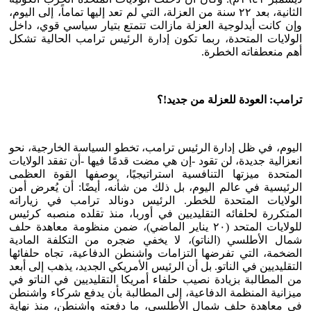
الثانية، بعد ٢٢ سنة من العزلة، التي لم تعد إليها تماماً، إلى اليوم،
وإن كانت أيدلوجية العزلة مازالت تتمتع بتيار سياسي قوي، داخل
الولايات المتحدة، ربما تكون إدارة الرئيس ترامب الحالية تشكل
أهم منعطفاته الخطرة.
ترامب: العودة للعزلة من جديد!؟
اليوم، في ظل إدارة الرئيس ترامب، تخطو السياسة الخارجية، نحو
انعزالية جديدة، لن تقود -إن هي مضت قدمًا فيها -أن تفقد الولايات
المتحدة ميزتها التنافسية استراتيجيًا، بوصفها القوة العظمى
الرئيسية في عالم اليوم، بل ذلك من شأنه، أيضًا: أن يُعرض أمن
الولايات المتحدة للخطر. الرئيس دونالد ترامب في زياراته
المتكررة لحلفائه التقليديين في أوربا، منذ تقلده منصبه كرئيس
للولايات المتحد (٢٠ يناير الماضي)، ضمن منظومة معاهدة حلف
شمال الأطلسي (الناتو)، لا يخفي ضجره من التكلفة المادية
الضخمة، التي تفرضها التزامات واشنطن الدفاعية، تجاه حلفائها
التقليديين في الناتو. بل أن الرئيس الأمريكي الجديد، يذهب إلى أبعد
من المطالبة بزيادة نصيب حلفاء أمريكا التقليديين في الناتو في
ميزانية المنظمة الدفاعية، إلى المطالبة بأن يدفع شركاء واشنطن
في معاهدة حلف شمال الأطلسي، ما دفعته واشنطن، منذ نهاية