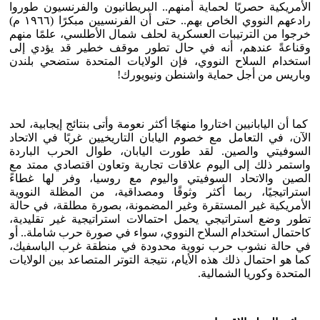
الأمريكية حصريًا لحماية أمنهم.. البريطانيون والفرنسيون طوروا
رادعهم النووي الخاص بهم.. حتى أن الفرنسيين مبكرًا (١٩٦٦ م)
خرجوا من الترتيبات العسكرية لحلف شمال الأطلسي، علمًا منهم
وقناعةً عندهم، أنه في حال تطور موقف خطير قد يؤدي إلى
استخدام السلاح النووي، فإن الولايات المتحدة ستضحي بلندن
وباريس من أجل حماية واشنطن ونيويورك!
كما أن اليابانيين اختاروا منهجًا أكثر نعومة وأتى بنتائج إيجابية، لحد
الآن، في التعامل مع خصوم اليابان التاريخيين غربًا في الاتحاد
السوفيتي والصين. لقد طورت اليابان، طوال الحرب الباردة
واستمر ذلك إلى اليوم علاقات تجارية وتعاون اقتصادي ممتد مع
الصين والاتحاد السوفيتي واليوم مع روسيا، وفر لها غطاءً
استراتيجيًا، ربما أكثر وثوقًا ومصداقية، من المظلة النووية
الأمريكية غير المستقرة وغير المضمونة، بصورة مطلقة، في حالة
تطور وضع استراتيجي يحمل احتمالات استراتيجية غير تقليدية،
كاحتمال استخدام السلاح النووي، سواء في صورة حرب شاملة.. أو
في حالة نشوب حرب نووية محدودة في منطقة غرب الباسفيك،
كما هو احتمال ذلك هذه الأيام، نتيجة التوتر المتصاعد بين الولايات
المتحدة وكوريا الشمالية.