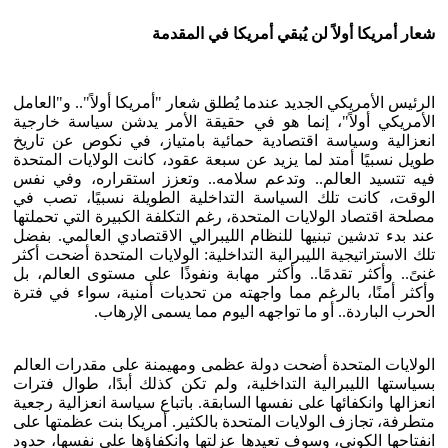
شعار أمريكا أولاً لن يُبقي أمريكا في المقدمة
الرئيس الأمريكي الجديد عندما يُطلق شعار "أمريكا أولاً".. و"العامل
الأمريكي أولاً"، إنما هو في حقيقة الأمر يدشن سياسة خارجية
انعزالية وسياسة اقتصادية حمائية بامتياز، في نكوص عن تاريخ
طويل نسبيًا أمتد لما يزيد عن سبعة عقود، كانت الولايات المتحدة
فيه تتسيد العالم.. وتدعم سلامه.. وتعزز استقراره، وفي نفس
الوقت، كانت تلك السياسة التداخلية الطويلة نسبيًا، تصب في
مصلحة اقتصاد الولايات المتحدة، رغم التكلفة الكبيرة التي تحملتها
عند بدء تدشين تبنيها للنظام الليبرالي الاقتصادي العالمي. بفضل
تلك الاستراتيجية الليبرالية التداخلية: الولايات المتحدة أضحت أكثر
غنىً.. وأكثر تقدمًا.. وأكثر مهابة ونفوذًا على مستوى العالم، بل
وأكثر أمنًا، بالرغم مما واجهته من تحديات أمنية، سواء في فترة
الحرب الباردة.. أو ما تواجهه اليوم مما يسمى الإرهاب.
الولايات المتحدة أضحت دولة عظمى ومهيمنة على مقدرات العالم
بسياستها الليبرالية التداخلية، ولم تكن كذلك أبدًا، طوال فترات
انعزالها وانكفائها على نفسها السابقة. باتباع سياسة انعزالية رجعية
متطرفة، تجازف الولايات المتحدة بالكثير. أمريكا بنت عظمتها على
انفتاحها الكوني، وسوف تعيدها عزلتها وانكفاؤها على نفسها، حدود