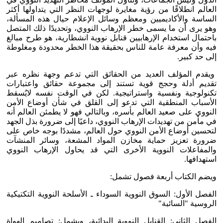
العالم انطلاقًا من رؤية مغايرة لوجهات النظر التي يتداولها أكثر
الساسة والأكاديميين ومعظم وسائل الإعلام حيال هذه المسألة،
وهو يرى أن ما يسمى خطر الإرهاب النووي، وتحديدًا ذلك المتصل
باحتمال استخدام الإرهابيين قنابل نووية انشطارية، هو طرح مبالغ
فيه وأن معرفة عامة للناس بحقيقة هذا الخطر محدودة ومغلوطة
إلى حد كبير.
ويقدم المؤلف العديد من الحقائق التي تدعم وجهة نظره عبر
تقديم أدلة وحجج قوية تستند إلى مجموعة حقائق واعتبارات
تكنولوجية ونفسية واستراتيجية. لكن في الوقت نفسه لايُسقط
الأسباب المنطقية التي تدعو إلى القلق في شأن أوضاع الأمن
النووي على صعيد العالم بأسره، وبالتالي فهو لا يطمئن العالم أنه
في مأمن من تهديدات الإرهاب النووي، داعيًا إلى ضرورة بذل الجهد
لتحسين أوضاع الأمن النووي حول العالم، مشددًا بوجه خاص على
ضرورة تعزيز حماية مخازن المواد المشعة، وسائر المنشآت
والمفاعلات النووية الأخرى التي قد يحاول الإرهاب النووي
استهدافها.
ويضم الكتاب أربعة فصول تشمل:
الفصل الأول: السوق النووية السوداء ـ الأسلحة النووية التكتيكية
الروسية "السائبة"
الفصل الثاني: القنابل النووية البدائية، ويشمل: تصاميم الهواة