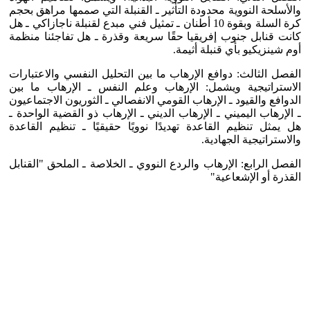
والأسلحة النووية محدودة التأثير ـ القنبلة التي صممها مراهق بحجم
كرة السلة وبقوة 10 أطنان ـ تمثيل فني مبدع لقنبلة ناجازاكي ـ هل
كانت قنابل جنوب إفريقيا حقًا سريعة وقذرة ـ هل تفاجئنا منظمة
أوم شينزيكيو بأي قنبلة أثيمة.
الفصل الثالث: دوافع الإرهاب ما بين التحليل النفسي والاعتبارات
الاستراتيجية ويشمل: الإرهاب وعلم النفس ـ الإرهاب ما بين
الدوافع والقيود ـ الإرهاب القومي الانفصالي ـ الثوريون الاجتماعيون
ـ الإرهاب اليميني ـ الإرهاب الديني ـ الإرهاب ذو القضية الواحدة ـ
هل يمثل تنظيم القاعدة تهديدًا نوويًا حقيقيًا ـ تنظيم القاعدة
والاستراتيجية الجهادية.
الفصل الرابع: الإرهاب والردع النووي ـ الخلاصة ـ الملحق "القنابل
القذرة أو الإشعاعية"