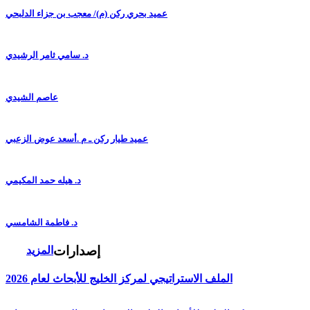
عميد بحري ركن (م)/ معجب بن جزاء الدلبحي
د. سامي ثامر الرشيدي
عاصم الشيدي
عميد طيار ركن ـ م .أسعد عوض الزعبي
د. هيله حمد المكيمي
د. فاطمة الشامسي
إصدارات
المزيد
الملف الاستراتيجي لمركز الخليج للأبحاث لعام 2026