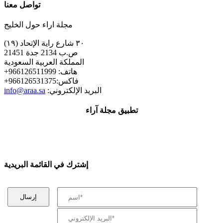
تواصل معنا
مجلة اراء حول الخليج
٣٠ شارع راية الإتحاد (١٩)
ص.ب 2134 جدة 21451
المملكة العربية السعودية
+هاتف: 966126511999
+فاكس:966126531375
:البريد الإلكتروني
info@araa.sa
تطبيق مجلة آراء
إشترك في القائمة البريدية