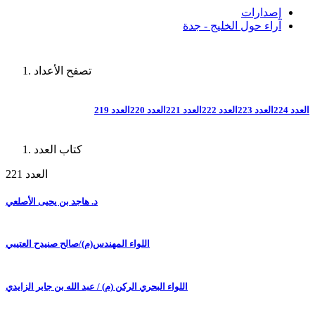
إصدارات
آراء حول الخليج - جدة
تصفح الأعداد
العدد 224
العدد 223
العدد 222
العدد 221
العدد 220
العدد 219
كتاب العدد
العدد 221
د. هاجد بن يحيى الأصلعي
اللواء المهندس(م)/صالح صنيدح العتيبي
اللواء البحري الركن (م) / عبد الله بن جابر الزايدي