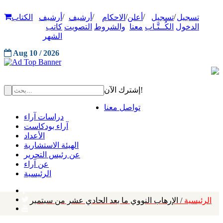
/
/
/
/
/
تسجيل
تسجيل
أعلن
الاحكام
أرشيف
أرشيف
الكتاب
الدخول
الكُــتَّـاب
معنا
والشروط
التصويت
كاتب
الشهر
Aug 10 / 2026
إشترك الآن!
تواصل معنا
دراسات آراء
آراء بودكاست
الأعداد
الهيئة الاستشارية
عن رئيس التحرير
عن آراء
الرئيسية
الرئيسية
/ الإرهاب النووي ما بعد الحادي عشر من سبتمبر