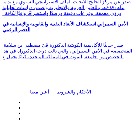
صدر عن مركز الخليج للأبحاث الملف الاستراتيجي السنوي مع بداية
عام 2026م، باللغتين العربية والانجليزية وتضمن دراسات تحليلية
ورؤى معمقة، وقراءات دقيقة ورصدًا واستشرافًا وافيًا لكافة أ
الأمن السيبراني استكشاف الأبعاد التقنية والقانونية والإنسانية في
العصر الرقمي
صدر حديثًا للأكاديمية الكويتية الدكتورة فَيّ مصطفى بن سلامة
المتخصصة في الأمن السيبراني، والتي نالت درجة الدكتوراه في هذا
التخصص من جامعة بليموث في المملكة المتحدة، كتابًا يحمل ع
|
الأحكام والشروط
أعلن معنا
| تابعنا على