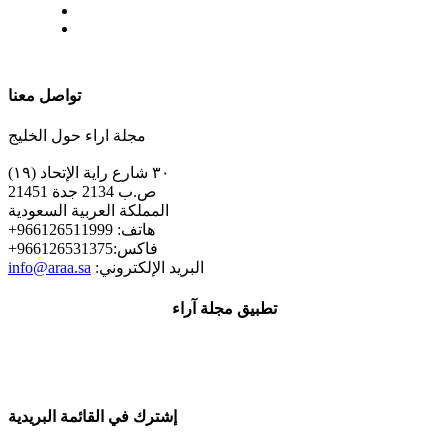
| تابعنا على
تواصل معنا
مجلة اراء حول الخليج
٣٠ شارع راية الإتحاد (١٩)
ص.ب 2134 جدة 21451
المملكة العربية السعودية
+هاتف: 966126511999
+فاكس:966126531375
:البريد الإلكتروني
info@araa.sa
تطبيق مجلة آراء
إشترك في القائمة البريدية