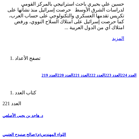
حسين علي بحيري باحث استراتيجي بالمركز القومي
لدراسات الشرق الأوسط حرصت إسرائيل منذ نشأتها على
تكريس تقدمها العسكري والتكنولوجي على حساب العرب،
كما حرصت إسرائيل على امتلاك السلاح النووي، ورفض
امتلاك أي من الدول العربية ...
المزيد
تصفح الأعداد
العدد 224
العدد 223
العدد 222
العدد 221
العدد 220
العدد 219
كتاب العدد
العدد 221
د. هاجد بن يحيى الأصلعي
اللواء المهندس(م)/صالح صنيدح العتيبي