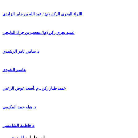
اللواء البحري الركن (م) / عبد الله بن جابر الزايدي
عميد بحري ركن (م)/ معجب بن جزاء الدلبحي
د. سامي ثامر الرشيدي
عاصم الشيدي
عميد طيار ركن ـ م .أسعد عوض الزعبي
د. هيله حمد المكيمي
د. فاطمة الشامسي
المزيد