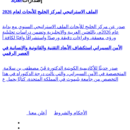
إصدارات
الملف الاستراتيجي لمركز الخليج للأبحاث لعام 2026
صدر عن مركز الخليج للأبحاث الملف الاستراتيجي السنوي مع بداية
عام 2026م، باللغتين العربية والانجليزية وتضمن دراسات تحليلية
ورؤى معمقة، وقراءات دقيقة ورصدًا واستشرافًا وافيًا لكافة أ
الأمن السيبراني استكشاف الأبعاد التقنية والقانونية والإنسانية في
العصر الرقمي
صدر حديثًا للأكاديمية الكويتية الدكتورة فَيّ مصطفى بن سلامة
المتخصصة في الأمن السيبراني، والتي نالت درجة الدكتوراه في هذا
التخصص من جامعة بليموث في المملكة المتحدة، كتابًا يحمل ع
|
الأحكام والشروط
أعلن معنا