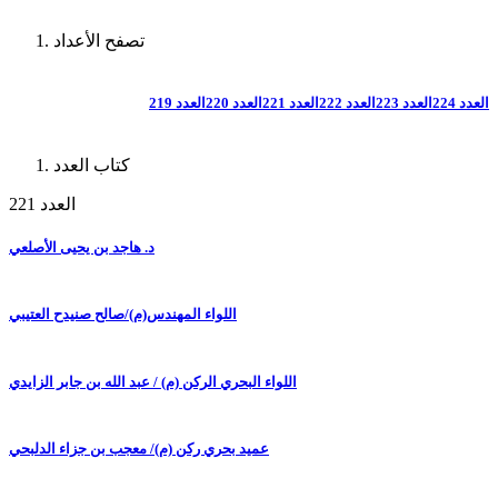
تصفح الأعداد
العدد 224
العدد 223
العدد 222
العدد 221
العدد 220
العدد 219
كتاب العدد
العدد 221
د. هاجد بن يحيى الأصلعي
اللواء المهندس(م)/صالح صنيدح العتيبي
اللواء البحري الركن (م) / عبد الله بن جابر الزايدي
عميد بحري ركن (م)/ معجب بن جزاء الدلبحي