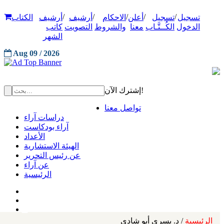
/
/
/
/
/
تسجيل
تسجيل
أعلن
الاحكام
أرشيف
أرشيف
الكتاب
الدخول
الكُــتَّـاب
معنا
والشروط
التصويت
كاتب
الشهر
Aug 09 / 2026
إشترك الآن!
تواصل معنا
دراسات آراء
آراء بودكاست
الأعداد
الهيئة الاستشارية
عن رئيس التحرير
عن آراء
الرئيسية
الرئيسية
/ د. يسري أبو شادي