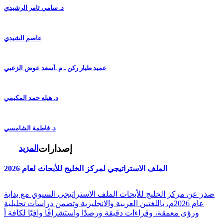
د. سامي ثامر الرشيدي
عاصم الشيدي
عميد طيار ركن ـ م .أسعد عوض الزعبي
د. هيله حمد المكيمي
د. فاطمة الشامسي
إصدارات
المزيد
الملف الاستراتيجي لمركز الخليج للأبحاث لعام 2026
صدر عن مركز الخليج للأبحاث الملف الاستراتيجي السنوي مع بداية
عام 2026م، باللغتين العربية والانجليزية وتضمن دراسات تحليلية
ورؤى معمقة، وقراءات دقيقة ورصدًا واستشرافًا وافيًا لكافة أ