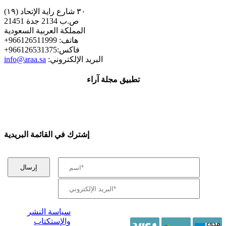
٣٠ شارع راية الإتحاد (١٩)
ص.ب 2134 جدة 21451
المملكة العربية السعودية
+هاتف: 966126511999
+فاكس:966126531375
:البريد الإلكتروني
info@araa.sa
تطبيق مجلة آراء
إشترك في القائمة البريدية
سياسة النشر
والإستكتاب