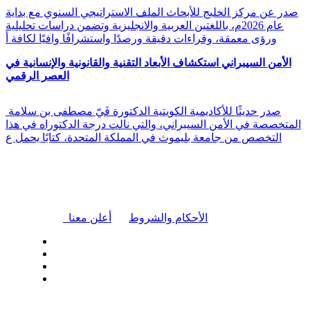
صدر عن مركز الخليج للأبحاث الملف الاستراتيجي السنوي مع بداية
عام 2026م، باللغتين العربية والانجليزية وتضمن دراسات تحليلية
ورؤى معمقة، وقراءات دقيقة ورصدًا واستشرافًا وافيًا لكافة أ
الأمن السيبراني استكشاف الأبعاد التقنية والقانونية والإنسانية في
العصر الرقمي
صدر حديثًا للأكاديمية الكويتية الدكتورة فَيّ مصطفى بن سلامة
المتخصصة في الأمن السيبراني، والتي نالت درجة الدكتوراه في هذا
التخصص من جامعة بليموث في المملكة المتحدة، كتابًا يحمل ع
|
الأحكام والشروط
أعلن معنا
| تابعنا على