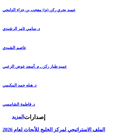
عميد بحري ركن (م)/ معجب بن جزاء الدلبحي
د. سامي ثامر الرشيدي
عاصم الشيدي
عميد طيار ركن ـ م .أسعد عوض الزعبي
د. هيله حمد المكيمي
د. فاطمة الشامسي
إصدارات
المزيد
الملف الاستراتيجي لمركز الخليج للأبحاث لعام 2026