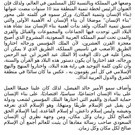
وضعها في المملكة وبالنسبة لكل المسلمين في العالم، ولذلك فإن
العنوان الرئيس لخطة تنمية المنطقة منذ 10 سنوات مضت عنوانها
(بناء الإنسان وتنمية المكان)، وركز سموه في كلمته على محور
"بناء الإنسان" موضحًا أن بناء الإنسان له الأهمية الأولى والتي
تسبق تنمية المكان، ولقد بدأت أهمية بناء الإنسان منذ نشأة هذه
البلاد التي توحدت فيها الجماعات والمجموعات والقبائل والقرى
والمدن تحت اسم المملكة العربية السعودية، المشروع الذي أصبح
معجزة القرن العشرين، لأن الملك المؤسس ورجاله اختاروا
الطريق الأصعب في تأسيس المملكة، الطريق الذي لا يمكن أن
يتجرأ عليه في ذلك الوقت إلا الملك عبد العزيز ابن عبد الرحمن
ورجاله، فقد اختاروا أن يكون دستور هذه البلاد هو القرآن والسنة،
وأن تكون كلمة التوحيد هي راية هذه البلاد، واختاروا المنهج والنهج
الإسلامي في كل أمر يقومون به ، عكس ما كان سائدًا في منطقة
الشرق والدول العربية آنذاك.
وأضاف سمو الأمير خالد الفيصل، لذلك كان علينا جميعًا العمل
على بناء الإنسان اجتماعيًا، سياسيًا، اقتصاديًا، على بناء الإنسان
حماية المبادئ والقيم التي اختارها الملك المؤسس لشعب ودولة
لن يقبل غير الإسلام طريقًا ومنهجًا، وهو الإسلام الذي نعرفه
ونعيشه وليس إسلام داعش، أو إسلام القاعدة، إنما الإسلام الحق
الصالح لكل زمان وكل مكان، ومن وجهة نظري أن الإنسان
السعودي صاحب رسالة مفادها أن يثبت للعالم أجمع أن الإسلام
صالح لكل مكان وكل زمان.