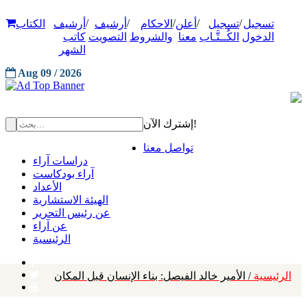
/
/
/
/
/
تسجيل
تسجيل
أعلن
الاحكام
أرشيف
أرشيف
الكتاب
الدخول
الكُــتَّـاب
معنا
والشروط
التصويت
كاتب
الشهر
Aug 09 / 2026
إشترك الآن!
تواصل معنا
دراسات آراء
آراء بودكاست
الأعداد
الهيئة الاستشارية
عن رئيس التحرير
عن آراء
الرئيسية
الرئيسية
/ الأمير خالد الفيصل: بناء الإنسان قبل المكان