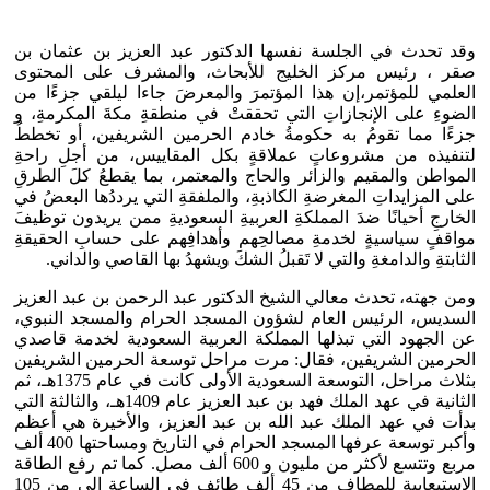
وقد تحدث في الجلسة نفسها الدكتور عبد العزيز بن عثمان بن
صقر ، رئيس مركز الخليج للأبحاث، والمشرف على المحتوى
العلمي للمؤتمر،إن هذا المؤتمرَ والمعرضَ جاءا ليلقي جزءًا من
الضوءِ على الإنجازاتِ التي تحققتْ في منطقةِ مكةَ المكرمةِ، و
جزءًا مما تقومُ به حكومةُ خادم الحرمين الشريفين، أو تخططُ
لتنفيذه من مشروعاتٍ عملاقةٍ بكل المقاييس، من أجلِ راحةِ
المواطن والمقيم والزائر والحاج والمعتمر، بما يقطعُ كلَ الطرقِ
على المزايداتِ المغرضةِ الكاذبةِ، والملفقةِ التي يرددُها البعضُ في
الخارجِ أحيانًا ضدَ المملكةِ العربيةِ السعوديةِ ممن يريدون توظيفَ
مواقفٍ سياسيةٍ لخدمةِ مصالحِهم وأهدافِهم على حسابِ الحقيقةِ
الثابتةِ والدامغةِ والتي لا تَقبلُ الشكَ ويشهدُ بها القاصي والداني.
ومن جهته، تحدث معالي الشيخ الدكتور عبد الرحمن بن عبد العزيز
السديس، الرئيس العام لشؤون المسجد الحرام والمسجد النبوي،
عن الجهود التي تبذلها المملكة العربية السعودية لخدمة قاصدي
الحرمين الشريفين، فقال: مرت مراحل توسعة الحرمين الشريفين
بثلاث مراحل، التوسعة السعودية الأولى كانت في عام 1375هـ، ثم
الثانية في عهد الملك فهد بن عبد العزيز عام 1409هـ، والثالثة التي
بدأت في عهد الملك عبد الله بن عبد العزيز، والأخيرة هي أعظم
وأكبر توسعة عرفها المسجد الحرام في التاريخ ومساحتها 400 ألف
مربع وتتسع لأكثر من مليون و 600 ألف مصل. كما تم رفع الطاقة
الاستيعابية للمطاف من 45 ألف طائف في الساعة إلى من 105