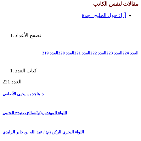
مقالات لنفس الكاتب
آراء حول الخليج - جدة
تصفح الأعداد
العدد 224
العدد 223
العدد 222
العدد 221
العدد 220
العدد 219
كتاب العدد
العدد 221
د. هاجد بن يحيى الأصلعي
اللواء المهندس(م)/صالح صنيدح العتيبي
اللواء البحري الركن (م) / عبد الله بن جابر الزايدي