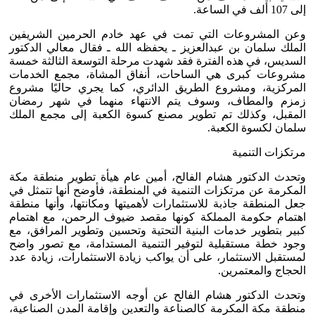
إلى 107 ألف في الساعة.
وعن المشروعات التي تمت في عهد خادم الحرمين الشريفين
الملك سلمان بن عبدالعزيز ـ يحفظه الله ـ فقال معالي الدكتور
السديس، في هذه الفترة فقد شهدت مرحلة التوسعة الثالثة خمسة
مشروعات كبرى هي الساحات، أنفاق المشاة، مجمع الخدمات
المركزية، ومشروع الطريق الدائري، كما يجري حاليًا مشروع
زمزم والمطاف، وسوف يتم الانتهاء منهما في شهر رمضان
المقبل، وكذلك تم تطوير مصنع كسوة الكعبة إلى مجمع الملك
سلمان لكسوة الكعبة.
مرتكزات التنمية
وتحدث الدكتور هشام الفالح، أمين عام هيأة تطوير منطقة مكة
المكرمة عن مرتكزات التنمية في المنطقة، فأوضح أنها تتمثل في
جعل المنطقة جاذبة للاستثمارات لأهميتها ومكانتها، وأنها منطقة
اهتمام حكومة المملكة كونها مقصد ضيوف الرحمن، مع اهتمام
كبير بتطوير خدمات البنية التحتية وتحسين وتطوير المرافق، مع
وجود خطة مستقبلية لتوفير التنمية المستدامة، مع تصور واضح
لمستقبل الاستثمار، على أن يواكب زيادة الاستثمارات، زيادة عدد
الحجاج والمعتمرين.
وتحدث الدكتور هشام الفالح عن أوجه الاستثمارات الأخرى في
منطقة مكة المكرمة كالصناعة والتعدين وإقامة المدن الصناعية،