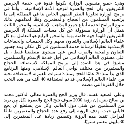
وهي: جميع منسوبي الوزارة يكونوا قدوة في خدمة الحرمين
الشريفين، وأن الحج والعمرة لتوحيد الأمة الإسلامية، ، وأننا في
برامج الوزارة تجاوزنا النظر الفقهي الخاص بنا في المملكة إلى ما
يرتضيه المسلمون من الحجاج والمعتمرين وفقًا لمذاهبهم لذلك
تتنوع البرامج لخدمة أتباع جميع المذاهب الإسلامية، والمحور الثالث
يتمثل أن الوزارة مسؤولة عن كل مساجد المملكة إلا الحرمين
الشريفين فلهما جهة خاصة بهما، والمحور الرابع هو التعامل مع كل
علماء العالم الإسلامي والتعاون معهم وكل الجمعيات والجماعات
الإسلامية تحقيقًا لرسالة خدمة المسلمين في كل مكان ومد جسور
التعاون والمحبة والقرب ليس على مستوى منطقتنا فقط ، بل
على مستوى العالم الإسلامي من أجل خدمة الإسلام والمسلمين،
مشيرًا في هذا الصدد إلى برامج المملكة لاستضافة الحجاج
والمعتمرين من مختلف نواحي العالم الإسلامي، ومنها البرنامج
الذي بدأ منذ 20 عامًا للحج ومنذ 3 سنوات للعمرة، لاستضافة نخبة
من علماء العالم الإسلامي قد تم استضافة 40 ألف من هذه النخب
خلال الفترة التي مضت
وعلى الصعيد نفسه، قال وزير الحج والعمرة معالي الدكتور محمد
بن صالح بنتن، إن رؤية 2030 سوف تتيح الحج والعمرة لكل من يريد
من المسلمين من شتى دول العالم، وكل من يستطع أن يحج
فليأتي حيث تهدف الرؤية إلى رفع عدد الحجاج والمعتمرين طبقًا
لمراحل تنفيذ هذه الرؤية وتتضمن زيادة عدد المعتمرين إلى
30مليون معتمر سنويًا.