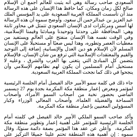
السعودي صاحب رسالة وهي أنه يثبت للعالم أجمع أن الإسلام
صالح لكل زمان ومكان، كما حافظ هذا الإنسان على هذه الرسالة
منذ أن تأسست المملكة العربية السعودية على يد المؤسس الملك
عبد العزيز بن عبدالرحمن آل سعود، وأوضح سموه أن هذه الرسالة
لها أسس ومرتكزات لدى الإنسان السعودي تتمثل في محاور ثابتة
وهي: المحافظة على وحدتنا وتوحيدنا ومبادئنا وقيمنا الإسلامية،
وفي الوقت نفسه هذا الإنسان منفتح على العالم ويستفيد من
معطيات العصر وتطوره، وهذا ليس صعبًا أو مستحيلًا على الإنسان
المسلم لأن الإسلام هو دين العدل والإنسانية، إضافة إلى التوحيد
والقيم والمعتقدات الإسلامية التي ترفع من شأن الإنسان، فالإسلام
يتضمن كل المبادئ التي يتغنى بها الغرب والشرق ، وعليه لا
مستحيل أمام المسلمين أن يكون لهم نظامهم الإسلامي وأن
ينجحوا في ذلك كما نجحت المملكة العربية السعودية.
جاء ذلك في كلمة سمو الأمير خالد الفيصل أمام الجلسة الرئيسية
لمؤتمر ومعرض إعمار منطقة مكة المكرمة بجدة يوم 27 ديسمبر
الماضي بحضور نخبة من أصحاب السمو الأمراء، وأصحاب
السماحة والفضيلة العلماء، وأصحاب المعالي الوزراء وكبار
المسؤولين المعنيين بإعمار منطقة مكة المكرمة.
وأكد صاحب السمو الملكي الأمير خالد الفيصل في كلمته أمام
الجلسة الرئيسية للمؤتمر على أهمية إعمار وتطوير منطقة مكة
المكرمة، وأعلن عن عقد هذا المؤتمر بصفة دائمة سنويًا، وقال
سموه : إن أهمية هذه المنطقة تحتم علينا جميعًا التركيز على