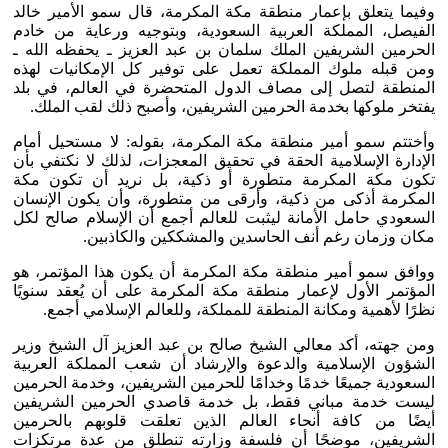
وفيما يتعلق بإعمار منطقة مكة المكرمة، قال سمو الأمير خالد
الفيصل، المملكة العربية السعودية، وبتوجيه ورعاية من خادم
الحرمين الشريفين الملك سلمان بن عبد العزيز ـ يحفظه الله ـ
ومن قبله ملوك المملكة تعمل على توفير كل الإمكانيات لهذه
المنطقة لتصل إلى مصاف الدول المتحضرة في العالم، في بلد
يفتخر ملوكها بخدمة الحرمين الشريفين، وأصبح ذلك لقب الملك.
وأختتم سمو أمير منطقة مكة المكرمة، بقوله: لا مستحيل أمام
الإدارة الإسلامية الحقة في تحقيق المعجزات، لذلك لا نكتفي بأن
تكون مكة المكرمة متطورة أو ذكية، بل نريد أن تكون مكة
المكرمة أذكى من ذكية، وأرقى من متطورة، وأن يكون الإنسان
السعودي حامل الأمانة ليثبت للعالم أجمع أن الإسلام صالح لكل
مكان وزمان رغم أنف الحاسدين والمشككين والكاذبين.
ووافق سمو أمير منطقة مكة المكرمة أن يكون هذا المؤتمر، هو
المؤتمر الأول لإعمار منطقة مكة المكرمة على أن يُعقد سنويًا
نظرًا لأهمية ومكانة المنطقة للمملكة، وللعالم الإسلامي أجمع.
ومن جهته، أكد معالي الشيخ صالح بن عبد العزيز آل الشيخ وزير
الشؤون الإسلامية والدعوة والإرشاد أن شعب المملكة العربية
السعودية جميعًا خدمًا وخدامًا للحرمين الشريفين، وخدمة الحرمين
ليست خدمة مباني فقط، بل خدمة قاصدي الحرمين الشريفين
أيضًا من كافة أنحاء العالم الذين تعلقت قلوبهم بالحرمين
الشريفين، موضحًا أن فلسفة وزارته تنطلق من عدة مرتكزات