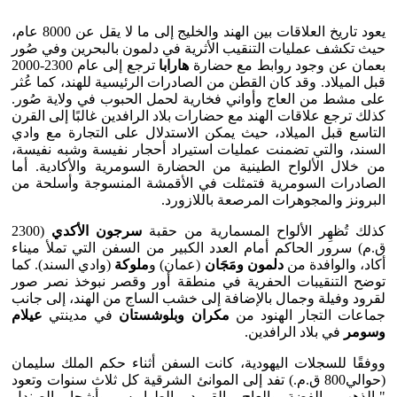
يعود تاريخ العلاقات بين الهند والخليج إلى ما لا يقل عن 8000 عام،
حيث تكشف عمليات التنقيب الأثرية في دلمون بالبحرين وفي صُور
بعمان عن وجود روابط مع حضارة
هارابا
ترجع إلى عام 2300-2000
قبل الميلاد. وقد كان القطن من الصادرات الرئيسية للهند، كما عُثر
على مشط من العاج وأواني فخارية لحمل الحبوب في ولاية صُور.
كذلك ترجع علاقات الهند مع حضارات بلاد الرافدين غالبًا إلى القرن
التاسع قبل الميلاد، حيث يمكن الاستدلال على التجارة مع وادي
السند، والتي تضمنت عمليات استيراد أحجار نفيسة وشبه نفيسة،
من خلال الألواح الطينية من الحضارة السومرية والأكادية. أما
الصادرات السومرية فتمثلت في الأقمشة المنسوجة وأسلحة من
البرونز والمجوهرات المرصعة باللازورد.
كذلك تُظهِر الألواح المسمارية من حقبة
سرجون الأكدي
(2300
ق.م) سرور الحاكم أمام العدد الكبير من السفن التي تملأ ميناء
أكاد، والوافدة من
دلمون ومَجَان
(عمان) و
ملوكة
(وادي السند). كما
توضح التنقيبات الحفرية في منطقة أور وقصر نبوخذ نصر صور
لقرود وفيلة وجمال بالإضافة إلى خشب الساج من الهند، إلى جانب
جماعات التجار الهنود من
مكران وبلوشستان
في مدينتي
عيلام
وسومر
في بلاد الرافدين.
ووفقًا للسجلات اليهودية، كانت السفن أثناء حكم الملك سليمان
(حوالي800 ق.م.) تفد إلى الموانئ الشرقية كل ثلاث سنوات وتعود
"بالذهب والفضة والعاج والقرود والطواويس وأشجار الصندل