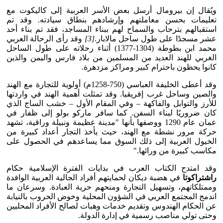
ويُقال إن بيرومال أرسل بعض الأسر العربية إلى كاليكوت مع
تعليمات بحسن معاملتهم وإرشادهم بنطاق سيادته. وقد تم
استقبالهم بترحاب والسماح لهم ببناء المساجد، فقد تم بناء أحد
عشر مسجدًا على طول ساحل مالابار.
[3]
وقد رأى الرحالة العربي
محمد ابن بطوطة (1304-1377) أثناء رحلاته على طول الساحل
الغربي للهند العديد من المسلمين من بلاد فارس واليمن والذين
كانوا يحظون باحترام كبير ومراكز مزدهرة.
وقد أعطى الخليفة العباسي (750-1258م) أولوية للتجارة مع الهند
والصين وساحل غرب إفريقيا. وقد تمثلت أهمية الهند في واردتها
للأرز والتوابل والفاكهة – وفي المقام الأول – خشب الساج الذي
كان ضروريًا لبناء السفن. كما سافر ماركو بولو إلى ظفار في
عمان عام 1290 ووصفها بأنها "مدينة عظيمة ونبيلة وراقية، تشهد
حركة مرور نشطة مع الهند، حيث يأخذ التجار أعداد كبيرة من
الخيول العربية إلى ذلك السوق مما يساعدهم في الحصول على
مكاسب كبيرة من ورائها."
وقد امتدح الكتاب العرب في بدايات الفترة الإسلامية حكام
راشتراكوتا
في هضبة ديكان لحمايتهم أفراد الجالية العربية الوافدة
وممتلكاتهم، وتسهيل التجارة ومنحهم حرية العبادة. وسرعان ما
اندمج المجتمع العربي في الشؤون المحلية وخوض الحروب بالنيابة
عن الحكام الهندوس وتقديم خدمات وهبات لصالح الأفراد المحليين
وحتى تولي مناصب رسمية في إدارة الدولة.