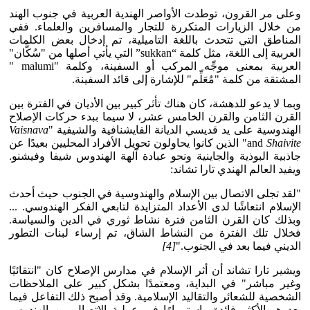
وعلى مر القرون، توطدت الأواصر الهندية العربية في جنوب الهند
من خلال الزيارات المتكررة للتجار والمسافرين والعلماء. ففي
المناطق التي تتحدث باللغة التاميلية، تم إدخال بعض الكلمات
العربية إلى اللغة، مثل كلمة “sukkan” التي يأتي أصلها من "سُكَّان"
العربية بمعنى موجِّه المركب أو السفينة، وكلمة "malumi "
المشتقة من كلمة "مُعَلِّم" للإشارة إلى قائد السفينة.
وبما لا يدعو للدهشة، كان هناك تأثر كبير بين الأديان في الفترة بين
القرن الثامن والقرن الخامس عشر، لا سيما ببدء حركات الإصلاح
الهندوسية على يد قديسي الديانة الفايشنافية والشيفية "
Vaisnava
Shaivite
and
" الذين كانوا يحاولون تحويل الأفراد المحليين بعيدًا عن
جاذبية البوذية والجاينية ونحو عبادة آلهة الهندوس شيفا وفيشنو.
ويفيد العالم الهندي تارا تشاند:
"لقد تجلى الاتصال بين الإسلام والهندوسية في الجنوب حيث أحدث
الإسلام انتعاشًا لدى الأعداد المتزايدة لتابعي الفكر الهندوسي. ...
وبذلك كان القرن الثامن فترة نشاط ثوري في الدين والسياسة.
فخلال تلك الفترة من النشاط الشاق، تم إرساء لبنات التطور
الديني فيما بعد في الجنوب."
[4]
ويشير تارا تشاند أن أثر الإسلام في مدارس الإصلاح كان "انتقائيًا
وغير مباشر" في البداية، ومعتمدًا بشكل كبير على الملاحظات
الشخصية للشعائر والتقاليد الإسلامية. وقد أصبح ذلك التفاعل فيما
بعد هو الأكثر فائدة واستمرارًا في عملية الاتصال بين الهندوس