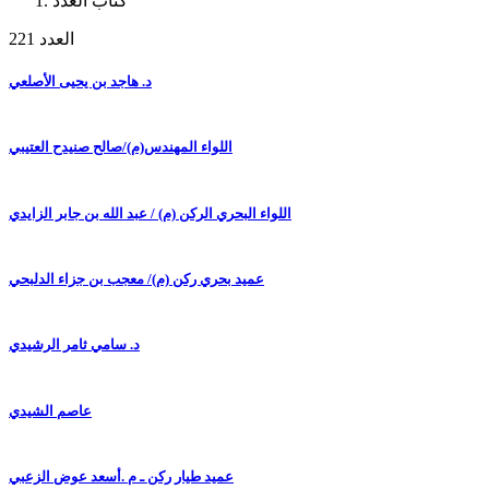
كتاب العدد
العدد 221
د. هاجد بن يحيى الأصلعي
اللواء المهندس(م)/صالح صنيدح العتيبي
اللواء البحري الركن (م) / عبد الله بن جابر الزايدي
عميد بحري ركن (م)/ معجب بن جزاء الدلبحي
د. سامي ثامر الرشيدي
عاصم الشيدي
عميد طيار ركن ـ م .أسعد عوض الزعبي