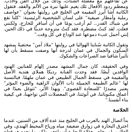
عن تفاعلهم مع معضلة الشتات، وذلك من خلال الفن والأدب.
ومعظم ردود الأفعال تلك يغيم عليها نبرة من الألم والفقد. فتقول
الكاتبة آشا آيرز المقيمة في الخليج في روايتها بعنوان "عواصف
رملية وأمطار صيفية" على لسان الشخصية الرئيسية: "كلنا نقع
في شباك القدر... لم أرغب يومًا في أن أسافر للخارج، ولكنني
فعلت. لقد كنتُ مضطرة. فقد كنتُ متزوجة حديثًا في ذلك الحين.
إنني أحمل عبء دموعها عند الوداع في كل وقت."
وتقول الكاتبة سُناينا الهواليا في روايتها "ملاذ آمن" محتفيةً بمشهد
السكون والجمال في عمان لدرجة أنها وصفت مسقط بأن لها
تأثيراَ شافيا ضد الصراعات والشكوك.
وفي الحقيقة، كان جمال المشهد مصدر إلهام للفنانين الهنود
الوافدين أيضًا. فقد وجدت الفنانة رديكا هملاي هندية الأصل
والمقيمة في مسقط الجمال الطبيعي في عمان ملهمًا. فبالنسبة
لها "عالم الطبيعة الجميلة ذات الألوان الزاهية والضوء المؤثر"
يعتبر مصدرًا "للسعادة القصوى". وبهذا الأثر، "تتوغل بعيدًا في
أعماق مكنوناتنا، في أنوثتنا، في المعضلات التي تواجهنا، في كيفية
بناء أنفسنا."
الخلاصة
بدأ اتصال الهند بالعرب في الخليج منذ عدة آلاف من السنين، عندما
اخترق البحارة في زوارق ضعيفة مياه ورياح المحيط الهندي، وفي
الغالب، لم يخلف هؤلاء البحارة أسماءهم ولكن ما نجده هو قطع