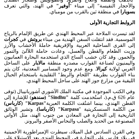
والأحجار النفيسة" إلى ميناء "
أوفير"
في الهند، والتي تعرف
بسوبارا
في منطقة ثين بالقرب من مومباي.
الروابط التجارية الأولى
لقد تيسرت الملاحة عبر المحيط الهندي عن طريق الإلمام بالرياح
الموسمية. فقد انتقلت السفن الهندية من ميناء
بروتش
في
كجرات
إلى القرى الساحلية العربية والإفريقية حاملةَ الأخشاب والأرز
وزيت الطعام والقطن والعسل، وعادت حاملة اللآلئ والتمور
والخمور. وقد كان خشب الساج الذي استخدمه البحارة العمانيون
واليمنيون لصناعة القوارب مصدره منطقة
مالابار
على الساحل
الغربي لولاية
كيرالا
. ومع عدم وجود المسامير المعدنية، كان يتم
بناء القوارب بطريقة "اللحام والربط" التقليدية باستخدام الحبال
الليفية من مزارع جوز الهند على ساحل المحيط الهندي.
وفي الكتب الموجودة في مكتبة الملك الآشوري آشوربانيبال (توفى
عام 626 ق.م.(، استُخدمت كلمة
"
Sindhu
" (سندهو
) للإشارة إلى
القطن الهندي، بينما اشتُقت الكلمة العبرية
"
Karpas
"
(كارباس)
من الكلمة السنسكريتية "
Karpasa
" (كارباسا)
. وتشير الوثائق
التاريخية إلى التجارة في المعادن من جنوب الهند، مثل الأواني
المصنوعة من الحديد والصلب والنحاس الأصفر والبرونز.
وفي القرن السادس قبل الميلاد، سيطرت الإمبراطورية الأخمينية
في بلاد فارس على التجارة في المحيط الهندي بعد الاستيلاء على