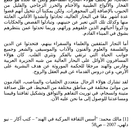
الفخار والألواح الطينية والأختام والخرز الزجاجي والقليل من
الحبوب بالإضافة إلى المجوهرات. ولكن يمكننا أن نتخيل أنهم قضوا
عدة أشهر معًا في البحار العالية، تحادثوا وأنشدوا الأغاني، العابثة
منها وكذلك تلك التي تعبر عن حنينهم، وتبادلوا القصص والحكايات
وذكروا أحبائهم الذين خلفوهم ورائهم، وربما تحدثوا عمن ينتظرهم
بشوق في الميناء القادم.
أما التجار المثقفين والعلماء والسفراء بينهم، فتحدثوا عن الدين
والفلسفة والعلوم والفنون والآداب والموسيقى والشعر وجميع
جوانب الحياة التي ترتقي بالفكر وتثري القلب. كان هؤلاء
المسافرون الأوائل على البحار العالية من شبه الجزيرة العربية
وفارس والهند مرجعًا للحكمة الموروثة عن هدف البشرية على
الأرض، وعن دروس القدماء عن قيم العقل والروح.
لقد تشارك هؤلاء الرجال متعددي الخلفيات والمناصب، القادمون
من موانئ مختلفة في مناطق مختلفة من المحيط، في ظل صداقة
متينة وانسجام، في توريث التفاهم والتوافق وتشكيل ثقافتنا وقيمنا
ومساعدتنا للوصول إلى ما نحن عليه الآن.
[1] مالك محمد: "أسس الثقافة المركبة في الهند" – كتب آكار – نيو
دلهي، 2007 – ص58