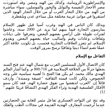
والإمبراطورية الرومانية، وكذلك بين الهند ومصر. وقد استوردت
مصر الأحجار النفيسة والتوابل والبخور والموسلين، سواء مباشرة
من الهند من خلال التجار العرب أو من خلال التجار الهنود الذين
استقروا في موانئ عربية مختلفة مثل ميناءي عدن وسُقطرة.
وبذلك كان الناس في الهند وغرب آسيا قبل ظهور الإسلام
يمارسون التجارة فيما بينهم لما يزيد عن 2000 سنة، وعاشوا
لفترات طويلة على أراضي بعضهم البعض، وتعرفوا على ديانات
وثقافات وعادات وقيم وأساليب حياة بعضهم البعض. وبقدوم
الإسلام، لم تتعزز العلاقات التجارية فحسب، بل تكونت علاقة أكثر
عمقًا تضم انتماءً دينيَا وثقافيًا ترسخ بمرور الوقت.
التفاعل مع الإسلام
كان الاتصال الأول للمسلمين العرب مع شمال الهند عند فتح السند
بجعلها جزءًا من الخلافة الإسلامية في 718-800 م. وكما أشار العالم
الهندي مالك محمد، لم يكن هذا الفتح ذا أهمية سياسية على وجه
الخصوص، ولكن كانت قيمته الثقافية "عميقة وممتدة". وأردف
قائلاً إن "العرب اندهشوا من تفوق حضارة الهند. فقد كان سمو
الأفكار الفلسفية الهندية وثراء الفكر الهندي اكتشافًا غريبًا عليهم."
[1]
وقد نتج عن التواجد العسكري تفاعل مثمر للغاية بين الحضارتين
عندما تُرجمت المعارف الهندية القديمة في مجالات الطب والفلك