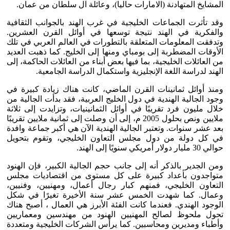
المشايخ المتهادنة (الامارات حاليا)، وعائلة آل سلطان من عمان.
وقد تأثرت الجماعات الخليجية في غرب الهند بالجوانب الثقافية
والفكرية في الهند نتيجة توسعها في أوائل القرن العشرين.
وتدفقت المعلومات المتعلقة بالتطورات في العالم العربي في تلك
الأوقات المضطربة إلى بومباي ومنها إلى الخليج. كما ذهبت العديد
من العائلات الخليجية، بما فيها بعض أبناء من العائلات الحاكمة، إلى
الهند لدراسة اللغة الإنجليزية واستكمال الدراسة الجامعية.
ومنذ أوائل ثمانينات القرن الماضي، كانت هناك زيادة كبيرة في
وجود الجالية الهندية في دول الخليج العربية، فقد بدأت الجالية من
خلال مليون فرد تقريبًا في أوائل الثمانينيات، وتزايدت إلى ثلاثة
ملايين ونص بحلول 2005 م، إلى أن وصلت إلى ثمانية ملايين تقريبًا
بعد عشر سنوات. وتعتبر الجالية الهندية الآن هي أكبر جماعة وافدة
في كل دولة من دول مجلس التعاون الخليجي، وتقوم بتحويل
حوالي 30 مليار دولار أمريكي سنويًا إلى الهند.
ومن الجدير بالذكر أنه إلى جانب حجم الجالية الكبير، فإن الهنود
متواجدون بأعداد كبيرة على كل مستوى من اقتصاديات مجلس
التعاون الخليجي، فمنهم كبار رجال أعمال، ومهنيين، وفنيين،
وعمال. كما شهدت الخمس عشر سنة الأخيرة تغيرًا في شكل
الوجود الهندي. فعندما كانت الفئة الأبرز هي العمال ، أصبح هناك
تحول ملحوظ لصالح المهنيين الهنود من مهندسين ومعماريين
وأطباء ومديرين ومحاسبين. كما يرأس الشركات الخليجية ومتعددة