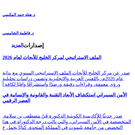
د. هيله حمد المكيمي
د. فاطمة الشامسي
إصدارات
المزيد
الملف الاستراتيجي لمركز الخليج للأبحاث لعام 2026
صدر عن مركز الخليج للأبحاث الملف الاستراتيجي السنوي مع بداية
عام 2026م، باللغتين العربية والانجليزية وتضمن دراسات تحليلية
ورؤى معمقة، وقراءات دقيقة ورصدًا واستشرافًا وافيًا لكافة أ
الأمن السيبراني استكشاف الأبعاد التقنية والقانونية والإنسانية في
العصر الرقمي
صدر حديثًا للأكاديمية الكويتية الدكتورة فَيّ مصطفى بن سلامة
المتخصصة في الأمن السيبراني، والتي نالت درجة الدكتوراه في هذا
التخصص من جامعة بليموث في المملكة المتحدة، كتابًا يحمل ع