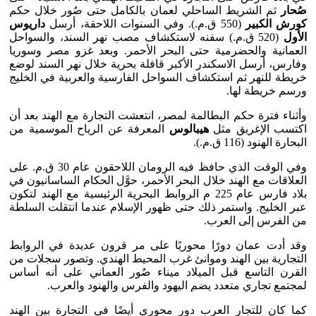
صُحار
ثم الشريط الساحلي لعمان بالكامل حتى صُور خلال حكم
كورش الكبير
(550 ق.م.). وفي السنوات اللاحقة، أرسل
داريوس
الأول
(520 ق.م.) سفنه لاستكشاف مصب نهر السند، والسواحل
العمانية والحضرمية حتى البحر الأحمر. وبعد غزو مصر وسوريا
وفارس، أرسل الاسكندر الأكبر قافلة بحرية خلال نهر السند لوضع
خريطة للنهر ثم استكشاف السواحل الفارسية والعربية في الخليج
ورسم خريطة لها.
وأثناء فترة حكم البطالمة لمصر، انتعشت التجارة مع الهند بعد أن
اكتسب الإغريق مثل
هيبالوس
المعرفة عن الرياح الموسمية من
البحارة الهنود (116 ق.م.).
وفي الوقت الذي حافظ فيه الرومان اللاحقون عام 30 ق.م. على
العلاقات مع الهند خلال البحر الأحمر، حوَّل الحكام الساسانيون في
بلاد فارس عام 225 م الروابط البحرية الرئيسية مع الهند لتكون
عبر الخليج. واستمر ذلك حتى ظهور الإسلام عندما انتقلت السلطة
من الفرس إلى العرب.
وقد أدت عمان دورًا محوريًا على مر قرون عديدة في الروابط
التجارية بين الهند وموانئ غرب المحيط الهندي. وتصور سجلات من
القرن التاسع قبل الميلاد ميناء صُور العماني على أنه أساس
لمجتمع تجاري متعدد يضم اليهود والفرس والهنود والعرب.
كما كان للتجار العرب دور محوري أيضًا في التجارة بين الهند