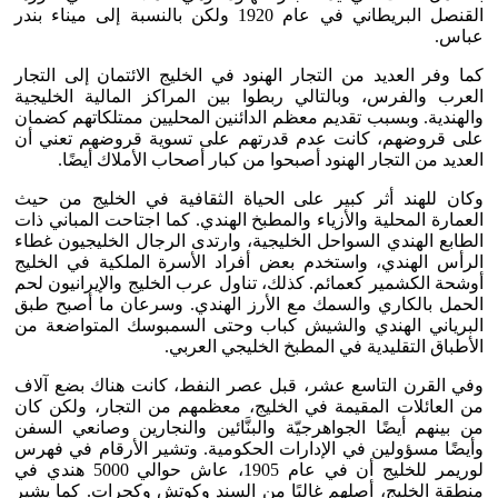
القنصل البريطاني في عام 1920 ولكن بالنسبة إلى ميناء بندر
عباس.
كما وفر العديد من التجار الهنود في الخليج الائتمان إلى التجار
العرب والفرس، وبالتالي ربطوا بين المراكز المالية الخليجية
والهندية. وبسبب تقديم معظم الدائنين المحليين ممتلكاتهم كضمان
على قروضهم، كانت عدم قدرتهم على تسوية قروضهم تعني أن
العديد من التجار الهنود أصبحوا من كبار أصحاب الأملاك أيضًا.
وكان للهند أثر كبير على الحياة الثقافية في الخليج من حيث
العمارة المحلية والأزياء والمطبخ الهندي. كما اجتاحت المباني ذات
الطابع الهندي السواحل الخليجية، وارتدى الرجال الخليجيون غطاء
الرأس الهندي، واستخدم بعض أفراد الأسرة الملكية في الخليج
أوشحة الكشمير كعمائم. كذلك، تناول عرب الخليج والإيرانيون لحم
الحمل بالكاري والسمك مع الأرز الهندي. وسرعان ما أصبح طبق
البرياني الهندي والشيش كباب وحتى السمبوسك المتواضعة من
الأطباق التقليدية في المطبخ الخليجي العربي.
وفي القرن التاسع عشر، قبل عصر النفط، كانت هناك بضع آلاف
من العائلات المقيمة في الخليج، معظمهم من التجار، ولكن كان
من بينهم أيضًا الجواهرجيّة والبنَّائين والنجارين وصانعي السفن
وأيضًا مسؤولين في الإدارات الحكومية. وتشير الأرقام في فهرس
لوريمر للخليج أن في عام 1905، عاش حوالي 5000 هندي في
منطقة الخليج، أصلهم غالبًا من السند وكوتش وكجرات. كما يشير