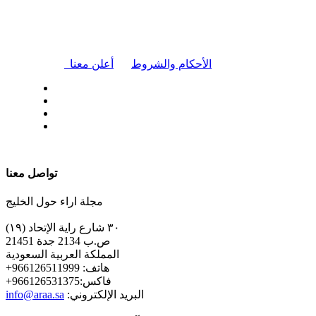
|
الأحكام والشروط
أعلن معنا
| تابعنا على
تواصل معنا
مجلة اراء حول الخليج
٣٠ شارع راية الإتحاد (١٩)
ص.ب 2134 جدة 21451
المملكة العربية السعودية
+هاتف: 966126511999
+فاكس:966126531375
:البريد الإلكتروني
info@araa.sa