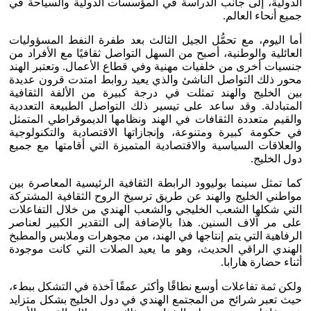
الدولية، إلى جانب الدراسة في المؤسسات الدولية والسياحة في
جميع أنحاء العالم.
أما اليوم، مع تحمُّل الجيل الثالث بعد طفرة النفط المسؤوليات
العائلية والوطنية، أصبح من السهل التواصل ثقافيًا مع الأفراد من
جنسيات أخرى من خلفيات مهنية وفي قطاع الأعمال. وتعتبر الهند
محور ذلك التواصل الناشئ والذي يعيد روابط امتدت قرون عديدة
بين الخليج والهند تمثلت في درجة كبيرة من الألفة الثقافية
المتبادلة. وقد ساعد على تيسير ذلك التواصل الطبيعة التعددية
والقيم متعددة الثقافات في الهند ونظامها الديموقراطي المتمثل
في حكومة كبيرة ومتنوعة، وإنجازاتها الاقتصادية والتكنولوجية
والعلاقات السياسية والاقتصادية المتميزة التي أقامتها مع جميع
دول الخليج.
كما تمثل سينما بوليوود الرابطة الثقافية الرئيسية المعاصرة بين
مواطني الخليج والهند عن طريق ترسيخ الروح الثقافية المشتركة
التي شكلها الشعب الخليجي والشعب الهندي من خلال التفاعلات
على مر آلاف السنين. هذا بالإضافة إلى التقدير الكبير لعناصر
الرفاهية التي يتم إنتاجها في الهند، من مجوهرات وملابس والمطبخ
الهندي الراقي الحديث، وهو ما يعيد الصلات التي كانت موجودة
أثناء حضارة هارابا.
ولكن ثمة تفاعلات أوسع نطاقًا وأكثر عمقًا آخذة في التشكل ببطء،
حيث تعبر شرائح من المجتمع الهندي في دول الخليج بشكل متزايد