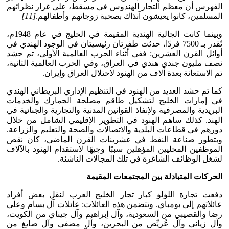
الفهرس أن معظم التجار الهندوس في مسقط، على غرار نظرائهم
المسلمين، كانوا يعيشون آنذاك بصحبة زوجاتهم وأطفالهم.
[11]
وبينما كانت الجالية الهندية المقيمة في الخليج في عام 1948م،
تُقدر بـ 7500 فردًا، حدثت طفرتان رئيسيتان في الوجود الهندي في
أوائل القرن العشرين: ففي أثناء الحرب العالمية الأولى، تم حشد
نصف مليون جندي هندي في العراق، وفي الحرب العالمية الثانية،
تم الاستعانة بعدة آلاف من الهنود لاحتلال العراق وإيران.
كما تم حشد العديد من الهنود في التنظيم الإداري البريطاني الهندي
في إمارات الخليج لتشكيل طاقم مصلحة الجمارك والخدمات
البريدية والمصرفية ولإنفاذ القوانين المدنية والتجارية والجنائية في
الهند. كذلك ساهم الهنود في التطوير الإقليمي الشامل من خلال
دورهم في قطاعات البلدية والاتصالات والصحة والتعليم والزراعة.
وبتطور صناعة النفط في عشرينات القرن الماضي، كان نقص
الموظفين المحليين المؤهلين سببًا وجيهًا لاستقدام الهنود بالآلاف
لشغل الوظائف الشاغرة في تلك المجالات الناشئة.
الحركات المتبادلة بين المجتمعات المقيمة
دفعت تجارة اللؤلؤ كبار تجار الخليج العرب لنقل بعض أفراد
عائلاتهم إلى بومباي. وتتضمن هذه العائلات: عائلات آل بسام وعلي
رضا والقصيبي من السعودية، وآل إبراهيم وآل جيناي من الكويت،
وآل زياني وآل عُريِّض من البحرين، وآل مضفى وآل صايغ من