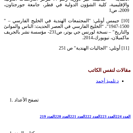
والإقليمية، كلية الشؤون الدولية في قطر، جامعة جورجتاون،
2009، ص1
[10] جيمس أونلي: "المجتمعات الهندية في الخليج الفارسي – "
1500-1947”، “الخليج الفارسي في العصر الحديث: الناس والموانئ
والتاريخ" – نسخة لورنس جي بوتر، ص231- مؤسسة نشر بالجريف
ماكميلان، نيويورك،2014.
[11] أونلي: "الجاليات الهندية" ص 251
مقالات لنفس الكاتب
د.تلميذ أحمد
تصفح الأعداد
العدد 224
العدد 223
العدد 222
العدد 221
العدد 220
العدد 219