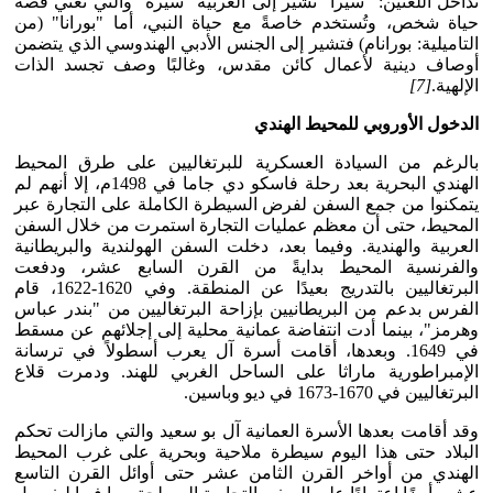
تداخل اللغتين: "سيرا" تشير إلى العربية "سيرة" والتي تعني قصة
حياة شخص، وتُستخدم خاصةً مع حياة النبي، أما "بورانا" (من
التاميلية: بورانام) فتشير إلى الجنس الأدبي الهندوسي الذي يتضمن
أوصاف دينية لأعمال كائن مقدس، وغالبًا وصف تجسد الذات
الإلهية.
[7]
الدخول الأوروبي للمحيط الهندي
بالرغم من السيادة العسكرية للبرتغاليين على طرق المحيط
الهندي البحرية بعد رحلة فاسكو دي جاما في 1498م، إلا أنهم لم
يتمكنوا من جمع السفن لفرض السيطرة الكاملة على التجارة عبر
المحيط، حتى أن معظم عمليات التجارة استمرت من خلال السفن
العربية والهندية. وفيما بعد، دخلت السفن الهولندية والبريطانية
والفرنسية المحيط بدايةً من القرن السابع عشر، ودفعت
البرتغاليين بالتدريج بعيدًا عن المنطقة. وفي 1620-1622، قام
الفرس بدعم من البريطانيين بإزاحة البرتغاليين من "بندر عباس
وهرمز"، بينما أدت انتفاضة عمانية محلية إلى إجلائهم عن مسقط
في 1649. وبعدها، أقامت أسرة آل يعرب أسطولاً في ترسانة
الإمبراطورية ماراثا على الساحل الغربي للهند. ودمرت قلاع
البرتغاليين في 1670-1673 في ديو وباسين.
وقد أقامت بعدها الأسرة العمانية آل بو سعيد والتي مازالت تحكم
البلاد حتى هذا اليوم سيطرة ملاحية وبحرية على غرب المحيط
الهندي من أواخر القرن الثامن عشر حتى أوائل القرن التاسع