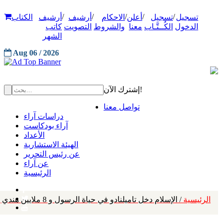
/
/
/
/
/
تسجيل
تسجيل
أعلن
الاحكام
أرشيف
أرشيف
الكتاب
الدخول
الكُــتَّـاب
معنا
والشروط
التصويت
كاتب
الشهر
Aug 06 / 2026
إشترك الآن!
تواصل معنا
دراسات آراء
آراء بودكاست
الأعداد
الهيئة الاستشارية
عن رئيس التحرير
عن آراء
الرئيسية
الرئيسية
/ الإسلام دخل تاميلنادو في حياة الرسول و 8 ملايين هندي بالخليج تحويلاتهم 30 مليارًا