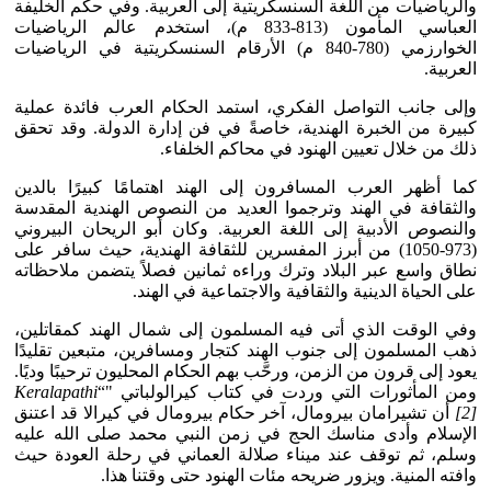
والرياضيات من اللغة السنسكريتية إلى العربية. وفي حكم الخليفة
العباسي المأمون (813-833 م)، استخدم عالم الرياضيات
الخوارزمي (780-840 م) الأرقام السنسكريتية في الرياضيات
العربية.
وإلى جانب التواصل الفكري، استمد الحكام العرب فائدة عملية
كبيرة من الخبرة الهندية، خاصةً في فن إدارة الدولة. وقد تحقق
ذلك من خلال تعيين الهنود في محاكم الخلفاء.
كما أظهر العرب المسافرون إلى الهند اهتمامًا كبيرًا بالدين
والثقافة في الهند وترجموا العديد من النصوص الهندية المقدسة
والنصوص الأدبية إلى اللغة العربية. وكان أبو الريحان البيروني
(973-1050) من أبرز المفسرين للثقافة الهندية، حيث سافر على
نطاق واسع عبر البلاد وترك وراءه ثمانين فصلاً يتضمن ملاحظاته
على الحياة الدينية والثقافية والاجتماعية في الهند.
وفي الوقت الذي أتى فيه المسلمون إلى شمال الهند كمقاتلين،
ذهب المسلمون إلى جنوب الهند كتجار ومسافرين، متبعين تقليدًا
يعود إلى قرون من الزمن، ورحَّب بهم الحكام المحليون ترحيبًا وديًا.
ومن المأثورات التي وردت في كتاب كيرالولباتي "
“
Keralapathi
[2]
أن تشيرامان بيرومال، آخر حكام بيرومال في كيرالا قد اعتنق
الإسلام وأدى مناسك الحج في زمن النبي محمد صلى الله عليه
وسلم، ثم توقف عند ميناء صلالة العماني في رحلة العودة حيث
وافته المنية. ويزور ضريحه مئات الهنود حتى وقتنا هذا.