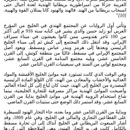
العربية جزءًا من امبراطورية بريطانيا الهندية لعدة أجيال حتى
انسحاب بريطانيا من الهند. فالهند والهنود كانا يمثلان القوة والهيبة.
"
[10]
وتأتي أول الروايات عن المجتمع الهندي في الخليج من المؤرخ
العربي أبو زايد حسن والذي يشير في كتابه سنة 916 م إلى أكثر
من 100 تاجر هندوسي ممن كانوا يعيشون في ميناء سيراف
الإيراني. وقد انتقل ذلك المجتمع إلى كيش ثم إلى ميناء الخليج
الرئيسي وبعدها إلى هرمز وبندر عباس ومسقط. ويعود أصل
المجتمع الإيراني في مسقط، غالبًا من منطقة كوتش، إلى القرن
الخامس عشر، ويليه مجتمع المنامة في القرن السابع عشر،
ومجتمع لواتي من السند في سبعينيات القرن الثامن عشر.
وفي الوقت الذي كانت تستورد فيه موانئ الخليج الأقمشة والمواد
الغذائية والأخشاب والمعادن من الهند، كان اللؤلؤ المادة الرئيسية
المصدرة من الخليج إلى الهند، حيث كان تُباع إلى كل أنحاء العالم.
وأصبحت الموانئ الهندية مراكز مصرفية للتجارة الخليجية، بينما
شاع استخدام الروبية الهندية في موانئ الخليج بدايةً من القرن
السابع عشر، وقد استمر ذلك الوضع حتى ستينات القرن الماضي.
وبدايةً من القرن الثامن عشر وما بعده، جاء التجار الهنود للسيطرة
على القطاعين التجاري والمالي في الخليج. وفي عام 1869، وقد
أشار المبعوث البريطاني في الخليج آنذاك إلى أن تجارة مسقط
بالكامل كانت في يد التجار الهنود، وهي الملاحظة التي كررها