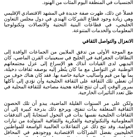
الجنسيات في المنطقة اليوم المئات من الهنود.
فضلاً عن ذلك، ظهرت صفة جديدة في المشهد الاقتصادي الإقليمي
وهي زيادة وجود قطاع الشركات الهندي في دول مجلس التعاون
الخليجي، في قطاعات البنية التحتية والاتصالات وتكنولوجيا
المعلومات والخدمات المتنوعة.
الانعزال والتواصل الثقافي
مع الموجة الأولى من تدفق الملايين من الجماعات الوافدة إلى
النطاقات الجغرافية في الخليج في سبعينيات القرن الماضي، كان
البديهي لدى القيادات آنذاك هو الإسراع إلى عزل مجتمعاتهم
الوطنية عن التواصل مع ما كان ينُظر إليه بوصفه ثقافات دخيلة،
بما بها من قيم وأساليب حياتية خاصة بها. فقد كان هناك خوف من
أن تغطي تلك الثقافة على الثقافة الخليجية وأن تؤدي إلى تآكلها
بمرور الوقت إلى أن تنتج ثقافة هجينة مصاحبة للثقافة المحلية في
ظل تعدد التأثيرات الخارجية.
ولكن على مر السنوات القليلة الماضية، يبدو أن تلك الحصون
الثقافية المنغلقة بدأت تنفتح، ويرجع ذلك بدرجة كبيرة إلى أن
الثقافات الخليجية نفسها بدأت في التحول استجابةً إلى التدفقات
المعلوماتية والتكنولوجية والفكرية والثقافية المتولدة من تيارات
العولمة. وقد نتج ذلك عن التفاعلات العالمية الواسعة للمواطنين
الخليجيين بفضل الشراكات الاقتصادية ووجودهم في المحافل