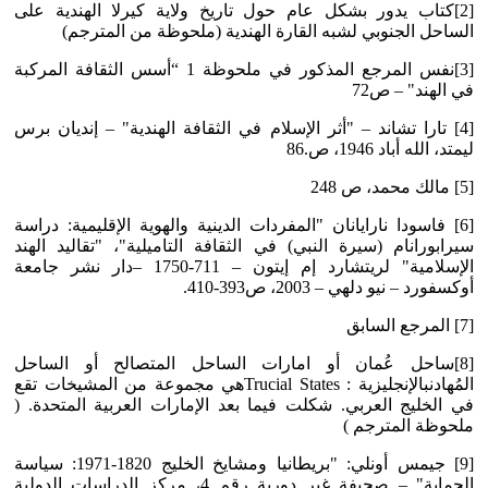
[2]كتاب يدور بشكل عام حول تاريخ ولاية كيرلا الهندية على
الساحل الجنوبي لشبه القارة الهندية (ملحوظة من المترجم)
[3]نفس المرجع المذكور في ملحوظة 1 “أسس الثقافة المركبة
في الهند" – ص72
[4] تارا تشاند – "أثر الإسلام في الثقافة الهندية" – إنديان برس
ليمتد، الله أباد 1946، ص.86
[5] مالك محمد، ص 248
[6] فاسودا نارايانان "المفردات الدينية والهوية الإقليمية: دراسة
سيرابورانام (سيرة النبي) في الثقافة التاميلية"، "تقاليد الهند
الإسلامية" لريتشارد إم إيتون – 711-1750 –دار نشر جامعة
أوكسفورد – نيو دلهي – 2003، ص393-410.
[7] المرجع السابق
[8]ساحل عُمان أو امارات الساحل المتصالح أو الساحل
المُهادنبالإنجليزية : Trucial Statesهي مجموعة من المشيخات تقع
في الخليج العربي. شكلت فيما بعد الإمارات العربية المتحدة. (
ملحوظة المترجم )
[9] جيمس أونلي: "بريطانيا ومشايخ الخليج 1820-1971: سياسة
الحماية" – صحيفة غير دورية رقم 4، مركز الدراسات الدولية