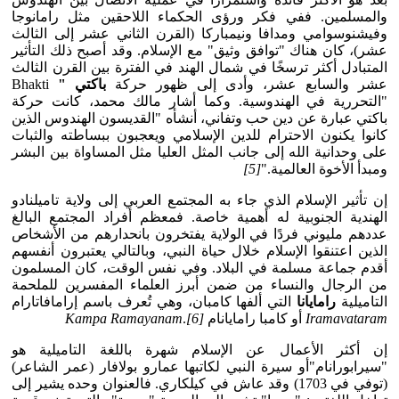
والمسلمين. ففي فكر ورؤى الحكماء اللاحقين مثل رامانوجا
وفيشنوسوامي ومدافا ونيمباركا (القرن الثاني عشر إلى الثالث
عشر)، كان هناك "توافق وثيق" مع الإسلام. وقد أصبح ذلك التأثير
المتبادل أكثر ترسخًا في شمال الهند في الفترة بين القرن الثالث
عشر والسابع عشر، وأدى إلى ظهور حركة
باكتي "
Bhakti
"التحررية في الهندوسية. وكما أشار مالك محمد، كانت حركة
باكتي عبارة عن دين حب وتفاني، أنشأه "القديسون الهندوس الذين
كانوا يكنون الاحترام للدين الإسلامي ويعجبون ببساطته والثبات
على وحدانية الله إلى جانب المثل العليا مثل المساواة بين البشر
ومبدأ الأخوة العالمية."
[5]
إن تأثير الإسلام الذي جاء به المجتمع العربي إلى ولاية تاميلنادو
الهندية الجنوبية له أهمية خاصة. فمعظم أفراد المجتمع البالغ
عددهم مليوني فردًا في الولاية يفتخرون بانحدارهم من الأشخاص
الذين اعتنقوا الإسلام خلال حياة النبي، وبالتالي يعتبرون أنفسهم
أقدم جماعة مسلمة في البلاد. وفي نفس الوقت، كان المسلمون
من الرجال والنساء من ضمن أبرز العلماء المفسرين للملحمة
التاميلية
رامايانا
التي ألفها كامبان، وهي تُعرف باسم إرامافاتارام
Iramavataram
أو كامبا رامايانام
[6]
.
Kampa Ramayanam
إن أكثر الأعمال عن الإسلام شهرة باللغة التاميلية هو
"سيرابورانام"أو سيرة النبي لكاتبها عمارو بولافار (عمر الشاعر)
(توفي في 1703) وقد عاش في كيلكاري. فالعنوان وحده يشير إلى