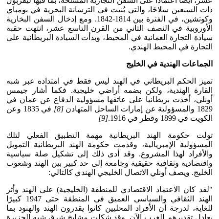
عشر، أيضًا اعتمادًا على السفن التجارية المسلحة، بما فيها ليفربول
ذات السبعين سلاحًا، والتي بُنيت في الترسانة البحرية في بومباي
وكوتشين، في الفترة بين 1814-1842. ومع إدخال السفن البخارية
الأوروبية في النصف الثاني من القرن التاسع عشر، انتهت حقبة
سيادة التجارة العمانية في المحيط، وبدأت السيادة البريطانية على
التجارة في المحيط الهندي.
الجماعات الهندية في الخليج
تميز الحكم البريطاني في الهند ليس فقط في امتداده عبر شبه
القارة الهندية، ولكن بضمه أراضي خليجية. فكما أشار جيمس
أونلي، أخذت بريطانيا على عاتقها مسؤولية الدفاع عن عمان في
1829 والمسؤولية عن إمارات الساحل المتهادن
[8]
في 1835 وعن
الكويت في 1899 وقطر في 1916.
[9]
تولت حكومة الهند البريطانية مهمة التطبيق الفعلي لتلك
المسؤولية الإمبريالية، وقدمت حكومة الهند البريطانية التمويل
والأفراد لهذا المشروع. وقد أدى ذلك إلى تشكيل صلة سياسية
واقتصادية وثقافية حقيقية وجامعة إلى حد كبير بين الهند وشعوب
الخليج. ويصف أونلي الاتصال الخليجي الهندي كالتالي:
"لقد كان الاعتماد الاقتصادي للمنطقة (الخليجية) على الهند وأثر
الهند الثقافي والسياسي العميق في المنطقة حتى 1947 كبيرًا
للغاية، لدرجة أن الأفراد المحليين كانوا يقدرون الهند والهنود بما
يعادل تقديرهم للغرب الآن. وقد شكلت مشايخ شرق شبه الجزيرة