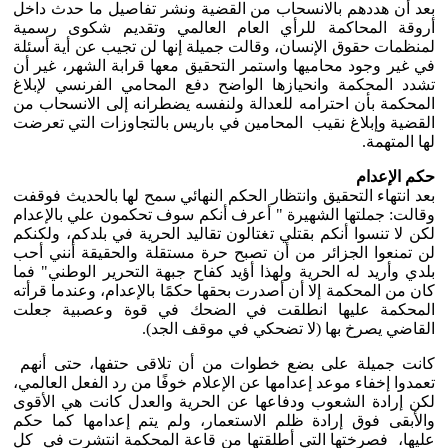
بعد أن هددهم بالانسحاب من القضية ونشر تفاصيل ما حدث داخل
أروقة المحاكمة للرأي العام العالمي وتقديم شكوى رسمية
لمنظمات حقوق الإنسان، وقالت جميلة إنها لن تجيب عن أية أسئلة
في غير وجود محاميها واستمر التحقيق معها قرابة الشهر، غير أن
تشدد المحكمة وانحيازها الواضح دفع المحامي الفرنسي لإبلاغ
المحكمة بأن احترامه للعدالة ولنفسه يضطرانه إلى الانسحاب من
القضية وإبلاغ نقيب المحامين في باريس بالتجاوزات التي تعرضت
لها المتهمة.
حكم الإعدام
بعد انتهاء التحقيق وانتظار الحكم النهائي سمح لها بالحديث فوقفت
وقالت: جملتها الشهيرة " أعرف أنكم سوف تحكمون علي بالإعدام
لكن لا تنسوا أنكم بقتلي تغتالون تقاليد الحرية في بلدكم، ولكنكم
لن تمنعوا الجزائر من أن تصبح حرة مستقلة والحقيقة أنني أحب
بلدي وأريد له الحرية ولهذا أؤيد كفاح جبهة التحرير الوطني" فما
كان من المحكمة إلا أن أصدرت بحقها حكمًا بالإعدام، وعندما قرأته
المحكمة عليها انطلقت في الضحك في قوة وعصبية جعلت
القاضي يصرخ بها (لا تضحكي في موقف الجد).
كانت جميلة على بضع خطوات من أن تلاقى حتفها، حتى أنهم
تعمدوا إخفاء موعد إعدامها عن الإعلام خوفًا من رد الفعل العالمي،
لكن إرادة الشعوب ودفاعها عن الحرية والعدل كانت هي الأقوى
والأبقى فوق إرادة ظلم الاستعمار، ولم يتم إعدامها كما حكم
عليها، فصرختها التي أطلقتها من قاعة المحكمة انتشرت في كل