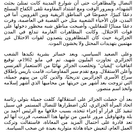
النضال والمظاهرات حتى أن شوارع المدينة كانت تمتلئ بجثث
الشهداء، وبمرور الوقت ومع اشتداد المقاومة تلقى الكفاح المسلح
دعمًا كبيرًا، خصوصًا في المناطق الريفية وبين القرويين. أما في
المدن، فإن الأحياء الشعبية مثل حي القصبة في العاصمة، وفرت
دعمًا ممتازًا للمقاتلين، وأصبحت مناطق شبه محظور دخولها على
قوات الاحتلال. وكانت المظاهرات العارمة تندلع في المدن
الجزائرية حيث كان المتظاهرون يتصدون لقوات الاحتلال غير
مهتمين بتهديدات المحتل ولا يخشون الموت.
وعلى الصعيد السياسي، وبعد خسائر بشرية تكبدها الشعب
الجزائري تجاوزت المليون شهيد، تم في مايو 1962م، توقيع
اتفاقيات "إيفيان" وتخلصت الجزائر نهائيًا من الاستعمار الفرنسي
وأعلن الاستقلال. ومع تقدم سير المفاوضات، قامت باريس بإطلاق
سراح الأسرى الجزائريين تدريجيًا، والذين كان من بينهم جميلة،
التي تزوجت بعد أشهر من حريتها من محاميها الذي أشهر إسلامه
واتخذ اسم منصور.
بعد أن حصلت الجزائر على استقلالها، كلفت جميلة بتولي رئاسة
اتحاد المرأة الجزائري، لكن اضطرارها للنضال المستمر في سبيل
تنفيذ كل قرار أو إجراء تتخذه، بسبب خلافها مع الرئيس أحمد بن
بلة وقتهاوقبل مرور عامين من توليها هذا المنصب، قررت أنها لم
تعد قادرة على احتمال المزيد من المعاناة، فاستقالت وتركت
العمل العام، لتعيش حياة هادئة متوارية بعيدة عن صخب السياسة.