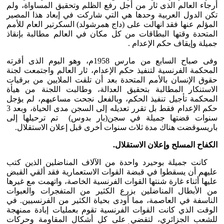
أرجاء العالم الذى ثار من أجل رفع الظلم وتحقيق المساواة، ولم
تكن الدول العربية وحدها هي التي شاركت في إبعاد هذا المصير
المؤلم عنها فقد انهالت على (داج همرشولد) السكرتير العام للأمم
المتحدة وقتها البطاقات من كل مكان في العالم مطالبة بإنقاذ
جميلة وإيقاف حكم الإعدام .
وفى صباح السابع من مارس 1958م، وهو اليوم الذى أقرته
المحكمة الفرنسية لتنفيذ حكم الإعدام، ثار العالم واجتمعت لجنة
حقوق الإنسان بالأمم المتحدة بعد أن تلقت الملايين من برقيات
الاستنكار المطالبة بتحقيق العدالة، وطالبت اللجنة من هيأة
المحكمة تأجيل تنفيذ الحكم، وبالفعل نجحت مساعيهم، لم يؤجل
حكم الإعدام فقط بل تقرر تعديله إلى السجن مدى الحياة، وبعد 3
سنوات قضتها جميلة في سجن(بار بدوس) تم ترحيلها إلى
باريسوقضت هناك مدة ثلاث سنوات أخرى قبل إعلان الاستقلال.
الكفاح المسلح وإعلان الاستقلال.
كانت جميلة بوحيرد واحدة من الآلاف المناضلين الذين كتب
عليهم أن يسقطوا في قبضة القوات الاستعمارية فقد ألقي القبض
عليها أثناء غارة شنتها القوات الفرنسية الخاصة، واتهمت مع غيرها
من الأبطال المناضلين بزرع الكثير من المتفجرات والعبوات
الناسفة في العاصمة، مما أودى بحياة الكثير من الفرنسيين. في
الوقت الذي كانت القوات الفرنسية تقوم بعمليات إبادة ممنهجة
للشعب الجزائري، لتقضي على كل أشكال المقاومة وحركات