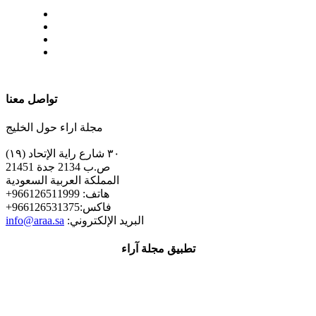
| تابعنا على
تواصل معنا
مجلة اراء حول الخليج
٣٠ شارع راية الإتحاد (١٩)
ص.ب 2134 جدة 21451
المملكة العربية السعودية
+هاتف: 966126511999
+فاكس:966126531375
:البريد الإلكتروني
info@araa.sa
تطبيق مجلة آراء