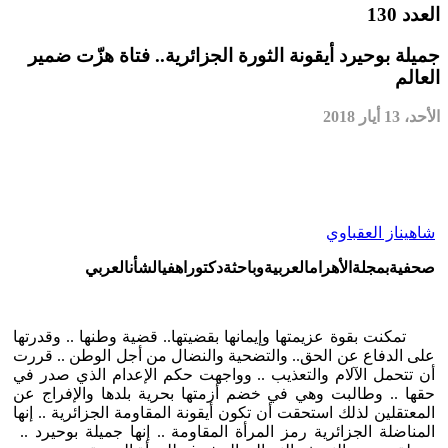
العدد 130
جميلة بوحيرد أيقونة الثورة الجزائرية.. فتاة هزّت ضمير
العالم
الأحد، 13 أيار 2018
شاهيناز العقباوي
صحفية
بمجلة
الأهرام
العربية
وباحثة
دكتوراه
في
الشأن
العربي
تمكنت بقوة عزيمتها وإيمانها بقضيتها.. قضية وطنها .. وقدرتها
على الدفاع عن الحق.. والتضحية والنضال من أجل الوطن .. قررت
أن تتحمل الآلام والتعذيب .. وواجهت حكم الإعدام الذي صدر في
حقها .. وطالبت وهي في خضم أزمتها بحرية بلدها والإفراج عن
المعتقلين لذلك استحقت أن تكون أيقونة المقاومة الجزائرية .. إنها
المناضلة الجزائرية رمز المرأة المقاومة .. إنها جميلة بوحيرد ..