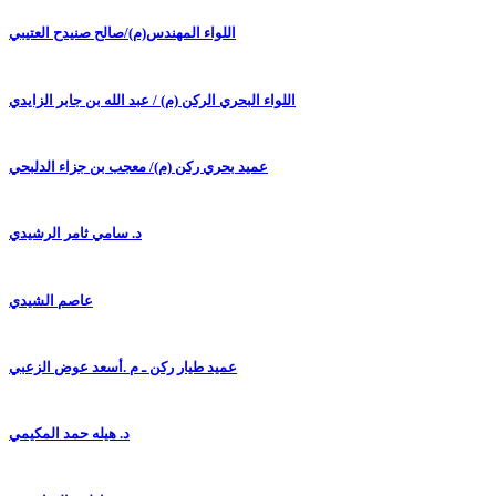
اللواء المهندس(م)/صالح صنيدح العتيبي
اللواء البحري الركن (م) / عبد الله بن جابر الزايدي
عميد بحري ركن (م)/ معجب بن جزاء الدلبحي
د. سامي ثامر الرشيدي
عاصم الشيدي
عميد طيار ركن ـ م .أسعد عوض الزعبي
د. هيله حمد المكيمي