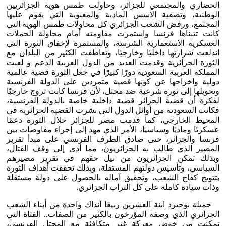
الحضاري والمجتمعي للجزائر، وحاولت طمس هوية الجزائريين
الوطنية، وتصفية الأسس المادية والمعنوية التي يقوم عليها
المجتمع، ورفض الشعب الجزائري كل محاولات طمس الهوية التي
كانت تتبناها فرنسا واستمرت مقاومته أمام محاولة الحملات
العسكرية الاستعمارية الشرسة، والمستمرة لإخفاق الثورة التي
اندلعت شرارتها داخليًا وخارجيًا، وتعاطفت الكثير من البلدان مع
الثورة الجزائرية وقدمت العديد من الدول العربية الدعم و لعبت
المملكة العربية السعودية دورًا كبيرًا في جعل الثورة قضية عالمية
دولية واخراجها عن كونها قضية متمردين على الدولة الفرنسية
وتحويلها إلى ثورة شرعية ضد محتل، لأن فرنسا كانت تروج خارجيًا
لفكرة أن قضية الجزائر قضية داخلية خاصة بالدولة الفرنسية،
فكانت السعودية من أوائل الدول التي نشرت القضية الجزائرية في
المحيط الخارجي، كما قدمت مصر للجزائر خلال الثورة دعمًا
عسكريًا وماديًا وسياسيًا، الأمر الذي مهد إلى إجراء مفاوضات بين
فرنسا والجزائر، حتى صادق الطرف الفرنسي على مبدأ تقرير
المصير الذي طالب به الجزائريون، مما أدى إلى وقف القتال،
وبذلك تمكن الجزائريون من نيل حقهم في تقرير مصيرهم
السياسي، وتأسيس دولتهم المستقلة، وبذلك تحققت أهداف الثورة
بتتويج كفاح الشعب، وتحقيق آماله بالحصول على دولة مستقلة
وذات سيادة كاملة على كل التراب الجزائري.
جميلة بوحيرد ابنة العشرين ربيعًا آنذاك واحدة من أبناء الشعب
الجزائري الذي وصفة المؤرخون بالكثير من الصفات.. الفتاة التي
تمكنت من خوض معركة غير متكافئة مع المحتل الفرنسي،