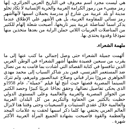
هي ليست مجرد اسم معروف في التاريخ العربي الجزائري، إنها
رمز مضيء من رموز الكرامة العربية والحرية الإنسانية لا تكاد تخلو
مدينة أو بلد عربية من شارع أو مدرسة يحملان اسمها لأنهاأشهر
رمز نسائي للمقاومة العربية، بل هي الأشهر علي الإطلاق عندما
يذكر اسما لمناضلة عربية ينير تاريخها، أصبحت شعلة إلهام للكثير
من المناضلات العربيات اللاتي حملن الراية من بعدها متخذين منها
نموذجًا وقدوة يحتذى بها.
ملهمة الشعراء.
ألهمت جميلة الشعراء حتى وصل إجمالي ما كتب عنها إلى ما
يقرب من سبعين قصيدة نظمها أشهر الشعراء في الوطن العربي
الذين تنافسوا في كتابة القصائد التي أشادت بما قامت به من نضال
ضد المستعمر الفرنسي، فمن بدر شاكر السياب إلى محمد مهدي
الجواهري مرورًا بنزار قباني وصلاح عبدالصبور وغيرهم، ولم تترك
السينما المصرية قصتها حيث أنتج لها فيلم "جميلة"، عام 1958و
الذى يحكى تفاصيل نضالها، وحقق نجاحًا عربيًا كبيرًا وحصد الكثير
من الجوائز المصرية والعربية والعالمية وعلى المستوى الدولي
حظيت بالكثير من الحفاوة والتكريم من كل البلدان العربية
والعالمية خلال عقدي الستينات و السبعينات وحتى وقتنا هذا لايزال
العالم العربي يحتفي بها كلما ذكر اسمها لحقت به علامات المجد
والعظمة والقوة فأصبحت بشهادة الجميع المرأة العربية الأكثر
شهرة .