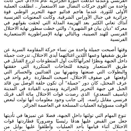
الفرنسي وعندما اندلعت الثورة الجزائرية عام 1954م، التي كانت
واحدة من أقوى حركات النضال ضد الاستعمار .. انطلقت العملية
الأولى للثورة، عندما هاجم فدائيو جبهة التحرير الوطني قوة
جزائرية في جبال الأوراس الشرقية. وكانت المعنويات الفرنسية
آنذاك تعاني الكثير بعد الهزيمة المذلة التي لحقت بقواتهم في
معركة "ديان بيان فو الشهيرة"، والتي خطت سطور نهاية الاحتلال
الفرنسي للهند الصينية، وبالتالي نهاية الإمبراطورية الاستعمارية
الفرنسية
وقتها أصبحت جميلة واحدة من نساء حركة المقاومة السرية عن
طريق شقيقها وعمها اللذين اغتالتهما أيدي الاحتلال، تدرجت جميلة
داخل الجبهة ونظرًا لجرأتهاكانت أول المتطوعات لزرع القنابل في
طريق الاستعمار ونتيجة للنجاحات المتكررة التي حققتها
والبطولات التي صنعتها وشهرتها بين الفدائيين والخسائر التي
أوقعتها في صفوف الاحتلال، أصبحت المطاردة رقم واحد في
عرف المحتل، كان دور "جميلة" أن تكون حلقة الوصل بين قائد
الجبل في جبهة التحرير الجزائرية ومندوب القيادة في المدينة
(ياسيف السعدي) الذى رصدت قوات الاحتلال مائة ألف فرنك
فرنسي مقابل رأسه، إلى جانب وجود معلومات أنها تولت لبعض
الوقت مسؤولية العمليات المسلحة في العاصمة الجزائر.
تنوع المهام التي تولتها داخل الجبهة، فضلا عن تميزها في تأديتها
جعل من القبض عليها هدفًا رئيسيًا وضروريًا فطاردتها قوات
الاحتلال أثناء قيامها بأحد العمليات وأطلقوا عليها بوابل من