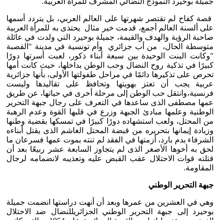
جميلة بوحيرد النموذج النضالي المشرف للمرأة العربية.
قصة كفاح لم تقتصر شهرتها على العالم العربي، بل يتردد أسمها
على ألسنة العالم أجمع، قدمت خير مثال يحتذى به للمرأة العربية
صاحبة الرؤية والهدف والقيمة، جميلة بوحيرد التي ولدت في عائلة
متوسطة الحال، من أب جزائري وأم تونسية في مدينة "القصبة
"وكانت البنت الوحيدة بين سبعة أبناء ذكور، لعبت أسرتها دورًا
كبيرًا في تذكية روح النضال وحب الوطن بداخلها، حيث كانت أمها
تحرص على تذكيرها دائمًا في مراحل طفولتها الأولى، بأنها جزائرية
عربية يجب أن تعتز بهويتها وتحافظ على تقاليدها وليست
فرنسية،وانتقل حب الوطن إلى مرحلة أخرى في حياتها، عن طريق
عمها مصطفى الذى ساعدها في التعرف على رجال جبهة التحرير
الوطنية وعلمها مبادئ الجبهة وزرع في قلبها القوة وعدم الرهبة
من المحتل، ولعب استشهاده دورًا كبيرًا في تمسكها بقضية وطنها
وزيادة إيمانها بتحريره من قبضة المحتل الغاشم الذى يقتل أبناءه
الشرفاء بدم بارد، أزمتها في الفقد لم تنته بموت عمها فسرعان ما
لحق به أخوها الأصغر الذى لم يتجاوز السابعة عشر ربيعًا بعد أن
قتلته قوات الاحتلال عقب القبض عليه وتعذيبه لانضمامه لرجال
المقاومة.
جبهة التحرير الوطني
وهي في العشرين من عمرها وبعد أن أنهت دراستها انضمت جميلة
بوحيرد إلى جبهة التحرير الوطني الجزائريللنضال ضد الاحتلال