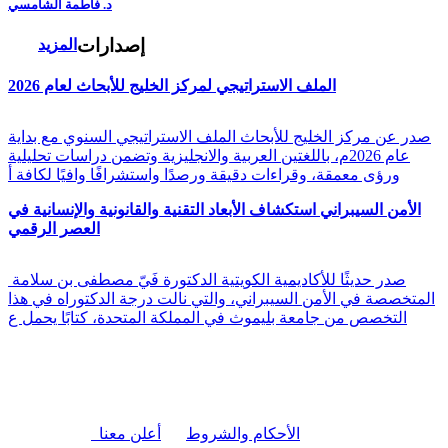
د. فاطمة الشامسي
إصدارات
المزيد
الملف الاستراتيجي لمركز الخليج للأبحاث لعام 2026
صدر عن مركز الخليج للأبحاث الملف الاستراتيجي السنوي مع بداية
عام 2026م، باللغتين العربية والانجليزية وتضمن دراسات تحليلية
ورؤى معمقة، وقراءات دقيقة ورصدًا واستشرافًا وافيًا لكافة أ
الأمن السيبراني استكشاف الأبعاد التقنية والقانونية والإنسانية في
العصر الرقمي
صدر حديثًا للأكاديمية الكويتية الدكتورة فَيّ مصطفى بن سلامة
المتخصصة في الأمن السيبراني، والتي نالت درجة الدكتوراه في هذا
التخصص من جامعة بليموث في المملكة المتحدة، كتابًا يحمل ع
|
الأحكام والشروط
أعلن معنا