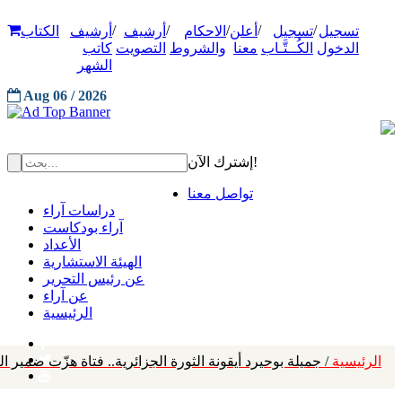
/
/
/
/
/
تسجيل
تسجيل
أعلن
الاحكام
أرشيف
أرشيف
الكتاب
الدخول
الكُــتَّـاب
معنا
والشروط
التصويت
كاتب
الشهر
Aug 06 / 2026
إشترك الآن!
تواصل معنا
دراسات آراء
آراء بودكاست
الأعداد
الهيئة الاستشارية
عن رئيس التحرير
عن آراء
الرئيسية
الرئيسية
/ جميلة بوحيرد أيقونة الثورة الجزائرية.. فتاة هزّت ضمير ال