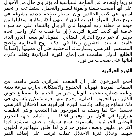
تواريها وابتعادها عن الساحة السياسية لم يؤثر بأي حال من الأحوال
على أنها أصبحت شعلة وأيقونة للصبر والتحمل، استطاعت أن تحفر
اسمها في كتب الخالدين وأن تسطر صفحة جديدة مشرفة في
تاريخ نضال المرأة العربية الذى لا ينتهي أبدًا، إنكارها وتقليلها من
قيمة ما فعلته رفع أسهمها لدى الرجال والنساء على حد سواء
خاصة أنها كانت كثيرة الترديد ( إن ما قمت به كان واجبي تجاه
دولتي )، عبر تاريخ الجزائر النضالي الطويل لم تنسى الدور الذى
قامت به بنت العشرين ربيعًا في تذكية روح المقاومة وفضح
المستعمر الفرنسي وممارساته الوحشية حتى إن قضيتها وإكسابها
الطابع الدولي ساهمت في إنجاح الثورة الجزائرية وتخليد ذكرى
أبنائها على صفحات من نور .
الثورة الجزائرية
أجمع المؤرخون على أن الشعب الجزائري يتميز بالعديد من
الصفات الفريدة فهويأبى الخضوع والاستكانة، يحارب بنزعة دينية
وطنية شعاره تضحيتنا للوطن خير من الحياة لذا استطاع خوض
الكثير من الحروب الضارية وخرج منها بعزة وتمكين يتساوى في
ذلك نساؤه ورجاله، وكانت الثورة الجزائرية ضد الاحتلال الفرنسي
تجسيدًا حيًا لما وصف به المؤرخون هذا الشعب والتي انطلقت
شرارتها في الأول من نوفمبر 1954 م، بقيادة جبهة التحرير
الوطني الجزائرية، واستمرت سبع سنوات ونصف استشهد فيها
أكثر من مليون ونصف مليون جزائري لذا أطلق عليها ثورة المليون
شهيد، وخلال فترة الاحتلال عملت فرنسا على إيقاف النمو