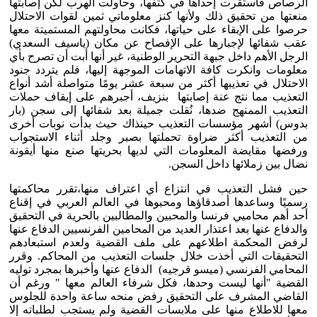
الرصاص فاستقرت إحداها في كتفها، وحاولت الهرب لكن إصابتها
منعتها من تحقيق ذلك ولأنها كنز معلوماتي ثمين لقوات الاحتلال
حرصوا على الإبقاء على حياتها، فكانت محاولتهم المستميتة معها
عقب شفائها لإجبارها على الإفصاح عن مكان (ياسيف السعدي)
الرجل الأهم داخل جبهة التحرير الوطنية، غير أنها أبت أن تصرح بأي
معلومات وانكرت كافة الاتهامات الموجهة إليها، فلم يتردد جنود
الاحتلال في تعذيبها أكثر من سبعة عشر يومًا متواصلة أشد أنواع
التعذيب مما نتج عنة إصابتها بنزيف، أجبرهم على إيقاف حملات
التعذيب الممنهج ضدها، نُقلت جميلة بعد شفائها إلى سجن (بار
بدوس) أشهر مؤسسات التعذيب حينذاك حيث بدأت نوبات أخرى
من التعذيب أكثر ضراوة تحملتها بصبر وجلد أثناء الاستجواب
ورفضها مقايضة المعلومات التي لديها بحريتها صنع منها أيقونة
نضال بين زملائها داخل السجن.
حين فشل التعذيب في انتزاع أي اعتراف منها،تقرر محاكمتها
رسميًا وساعدها أصدقاؤها ومحبوها في العالم العربي في إقناع
أحد أهم محاميي فرنسا والمحبين والمطالبين بالحرية في التحقيق
والدفاع عنها بعد اعتذار العديد من المحامين الفرنسيين الدفاع عنها
لرفض المحكمة اطلاعهم على ملف القضية ولعدم استبعادهم
التحقيقات التي أخذت خلال جلسات التعذيب من المحاكم. وقرر
المحامي الفرنسي (ميسو قرجيه) الدفاع عنها وأخبرها بمجرد توليه
القضية "أنها ليست وحدها، فكل شرفاء العالم معها " ورغم أن
القاضي المشرف على التحقيق رفض منحه ساعة واحدة للجلوس
معها للاطلاع منها على ملابسات القضية ولم يستجب لطلباته إلا