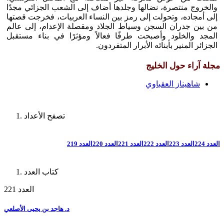
والخروج منتصرة، نضالها وجلدها أضاف إلى الشعب الجزائي مجدًا
إلى أمجاده، وتحولت إلى رمز بين النساء العربيات، فخرجت قصتها
من بين جدران السجن وسياط الجلاد ومقصلة الإعدام، إلى عالم
المجد والخلود وأصبحت طرفًا فعالاً ومؤثرًا في بناء مستقبل
الجزائر المنير بأبنائه الأبرار المتفردون.
مجلة آراء حول الخليج
شاهيناز العقباوي
تصفح الأعداد
العدد 224
العدد 223
العدد 222
العدد 221
العدد 220
العدد 219
كتاب العدد
العدد 221
د. هاجد بن يحيى الأصلعي