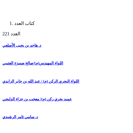
كتاب العدد
العدد 221
د. هاجد بن يحيى الأصلعي
اللواء المهندس(م)/صالح صنيدح العتيبي
اللواء البحري الركن (م) / عبد الله بن جابر الزايدي
عميد بحري ركن (م)/ معجب بن جزاء الدلبحي
د. سامي ثامر الرشيدي