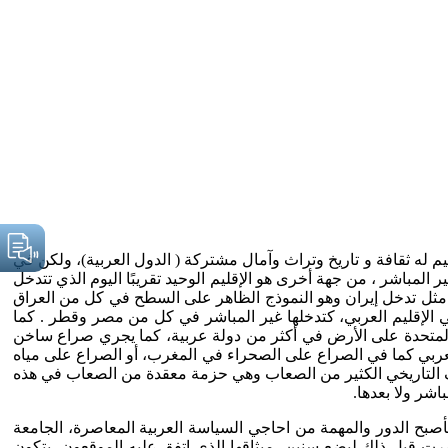
يم له ثقافة و تاريخ وتراث وآمال مشتركة ( الدول العربية)، ولكن في
لمباشر ، من جهة أخرى هو الإقليم الوحيد تقريبًا اليوم الذي تتدخل
، مثل تدخل إيران وهو النموذج الظاهر على السطح في كل من العراق
ي الإقليم العربي، كتدخلها غير المباشر في كل من مصر وقطر . كما
المتحدة على الأرض في أكثر من دولة عربية، كما يجري صراع ساخن
عربي كما في الصراع على الصحراء في المغرب، أو الصراع على مياه
ربي المشترك في هذا المنعطف التاريخي الكثير من الصعاب وهي حزمة معقدة من الصعاب في هذه
اشر ولا بعدها.
هدت الجامعة العربية تغيرًا في دورها ومهماتها، فأصبح الدور والمهمة من احاجي السياسة العربية المعاصرة، الجامعة
ان بالقاهرة، بعد تمهيد ومفاوضات استمرت قبل ذلك لبضع سنين، ميثاقها الذي اتفق عليه الموقعون، يتكون