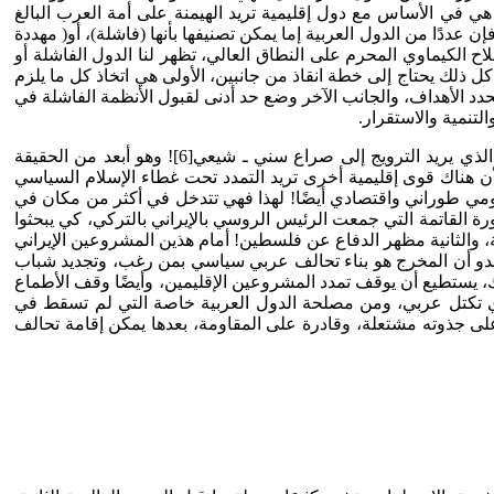
 في الأساس مع دول إقليمية تريد الهيمنة على أمة العرب البالغ
ًا من الدول العربية إما يمكن تصنيفها بأنها (فاشلة)، أو( مهددة
لاح الكيماوي المحرم على النطاق العالي، تظهر لنا الدول الفاشلة أو
 ذلك يحتاج إلى خطة انقاذ من جانبين، الأولى هي اتخاذ كل ما يلزم
دد الأهداف، والجانب الآخر وضع حد أدنى لقبول الأنظمة الفاشلة في
تنمية والاستقرار.
إيران، التي هي مصدر تهديد حقيقي للنظام العربي برمته، وهو تهديد استراتيجي وقومي واقتصادي، على عكس ما يصوره الإعلام المزيف الذي يريد الترويج إلى صراع سني ـ شيعي[6]! وهو أبعد من الحقيقة
أن هناك قوى إقليمية أخرى تريد التمدد تحت غطاء الإسلام السياسي
مي طوراني واقتصادي أيضًا! لهذا فهي تتدخل في أكثر من مكان في
 القاتمة التي جمعت الرئيس الروسي بالإيراني بالتركي، كي يبحثوا
دمان أداتين، الأولى مذهبية، والثانية مظهر الدفاع عن فلسطين! أمام هذين المشروعين الإيراني
بدو أن المخرج هو بناء تحالف عربي سياسي بمن رغب، وتجديد شباب
، يستطيع أن يوقف تمدد المشروعين الإقليمين، وأيضًا وقف الأطماع
الجديد، أو هدف أي تكتل عربي، ومن مصلحة الدول العربية خاصة التي لم تسقط في
ى جذوته مشتعلة، وقادرة على المقاومة، بعدها يمكن إقامة تحالف