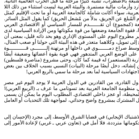
عة بالاضطراب، تشبه كثيرًا مرحلة ما قبل الحرب العالمية الثانية.
وأزمات مالية مستمرة. والبيئة العربية ليست استثناء من ذلك اللا
عربية، سواء أكانت شاملة كالجامعة العربية أو ما تحت الإقليم كمثل
لمُبلغ عن الحريق، بدلاً من مُشعل الحريق) كما يقول المثل السائر.
ة (كمجموع) أن تقـــــــدم للمسار السياسي أو الاقتصادي العربي
ا، فقوة الجامعة وضعفها من قوة مكوناتها ومن الإرادة السياسية لدى
ير مطروح اليوم على المستوى الإداري وهو بحد ذاته قليل، بمعنى أن
ى تمويل، وكلاهما متعذر في هذه البيئة التي حولنا أو صعب المنال،
وسط صراع دمـــــــوي في داخلها أو مرتهنة إلــــــــى قـــــــــــوة
لى الوضع العربي المتدهور فهي قوية بقوة أعضائها وضعيفة أيضًا
اربة (المستعمر) له قيمة كما كان، وحتى مشروع (مناصرة فلسطين)
 إنشائه، دخل أيضًا مرحلة (البيات) النسبي بسبب الخلاف بين بعض
جتهادات السياسية لما بعد مرحلة ما سمي بالربع العربي!
ول القادرة، من القادرين في الدول العربية لا يوجد اليوم غير مصر
منظومة الجامعة العربية بعد تسونامي ما عرف بـ (الربيع العربي)!
 المحيطة، أو عجز داخلي اقتصادي. المطلوب اليوم ما يمكن أن يسمى
مل المشترك بمشروع واضح وحداثي، لمواجهة تلك التحديات أو العامل
شتباك الإيجابي) في قضايا الشرق الأوسط، إلى مجرد (الإحسان إلى
تها مترددة، فلا أمل في (تعاون عربي ـ غربي) لإعادة الأمور إلى