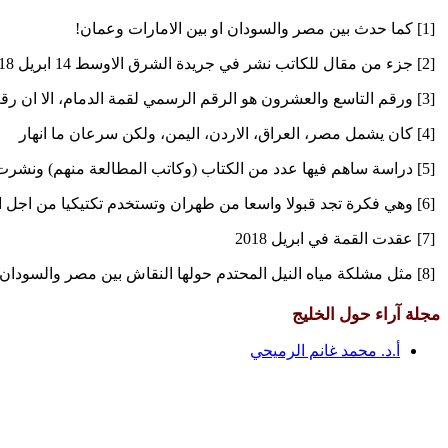
[1] كما حدث بين مصر والسودان او بين الامارات وعمان!
[2] جزء من مقال للكاتب نشر في جريدة الشرق الاوسط 14 ابريل 2018 م.
[3] ورقم التاسع والعشرون هو الرقم الرسمي لقمة الدمام، الا ان رقم القمم (ان حسبنا غير العادية) هي أكثر من ذلك
[4] كان يشمل مصر، العراق، الاردن، اليمن، ولكن سرعان ما انهار
[5] دراسة ساهم فيها عدد من الكتاب (وكاتب المطالعة منهم) ونشرت في الاهرام القاهرة 24 يونيو 2016
[6] وهي فكرة تجد قبولا واسعا من طهران وتستخدم تكتيكيا من اجل الحشد والتجنيد
[7] عقدت القمة في ابريل 2018
[8] مثل مشلكة مياه النيل المحتدم حولها النقاش بين مصر والسودان واثيوبيا
مجلة آراء حول الخليج
أ.د. محمد غانم الرميحي