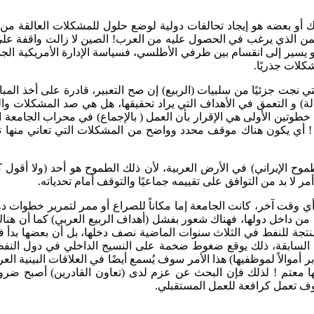
أو بعضه هو إيجاد تحالفات دولية لوضع حلول للمشكلات العالقة من حرو
ثمن الذي يرغب في الحصول عليه من العرب! الصين لا زالت واقفة على ب
 يسير إلى انقسام بين طرفي الأطلسي، فسياسة الإدارة الأمريكية الجدية
لات جذريًا.
 نجت جزئيًا من سلبيات (الربيع) إن صح التعبير، قادرة على أخذ المبا
لة) و التعمق في الأهداف التي يراد تحقيقها، هل هي صد المشكلات والتق
طوتين الأولى هي الإقرار بأن العمل ( بالإجماع) في محراب الجامعة ال
اق ! أي يكون هناك موقف محدد وواضح من المشكلات التي تعاني منها
ح الإيراني) في الأرض العربية، لأن ذلك الطموح هو أحد (ولا أقول
 لا بد من التوافق على تقييمه جماعيًا والتوقف أمام تحدياته.
وقت آخر، كانت الجامعة إما مكاناً للصراع أو ممر لتمرير خطوات دولي
يأتي من داخل دولها، فهناك شعور بفشل (أهداف الربيع العربي) كما أن 
لمنتجة للنفط في الثلاث سنوات الماضية نصف دخلها، بل أن بعضها بدأ 
لة السابقة، ذلك يوقع ضغوط ضخمة على النسيج الداخلي في دول النف
ر أموالاً لموظفيها) هذا الأمر سوف يُسمع أيضًا في العلاقات البينية
ها معتم ! لذلك فإن البحث عن عزم لدى (تعاون القادرين) أصبح ضرور
ف تعمل كرافعة للعمل المستقبلي.