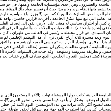
امعة يشعر بانها (نظام يريد ولا يريد)! حيث أن تفسير مواد ذلك الميث
دام القوة لفض المنازعات البينية) كما نص (لا يجوزاتباع سياسية خارج
العامة التي نبع منها ميثاق الجامعة ، أفردت قرارين خاصين، واحد لفلس
ح كبير، أو اختراق سياسي له معنى على الأرض، يقود إلى إنصاف الفلسط
ام) في إشارة واضحة لإدانة التصفيات و الملاحقات والتطهير العرقي الت
لبنان السيادي، هو قرار مختطف، ويُسير في الغالب من طهران . كان 
ع اليوم وبعد مسيرة ثلاثة أرباع القرن نرى أن هذا التنظيم الإقليمي ل
ر هذا المنتدى، وإصدار القرارات، ثم ينسى الجميع أن ينفذ منها ما اتفق
سيرة السابقة / فنبني تحالفات يمكن أن تسمى (تحالف الراغبين) في م
عيش، و بطريقة مدروسة وممنهجة . وقد حدث في السنوات الأخيرة (أك
ة العربية) كمثل (مجلس التعاون الخليجي) الذي يصادف اليوم عقبات بع
لجامعة العربية، كانت دولها المستقلة تواجه (الآخر المستعمر) الذي 
الغرب، وكان
امعة، ليصبح أكثر ثلاث مرات من عدد المؤسسين. اليوم الأمة في خطر ، 
م وتضحيات كبرى، كما استمرت المواجهة مع إسرائيل لعقود طويلة، حت