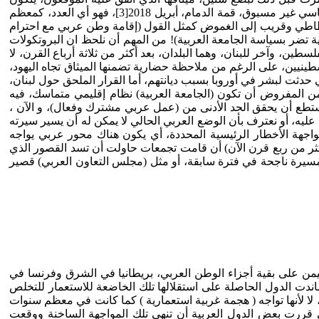
من عشرين مادة، وثلاث ملاحق، غير الديباجة. وعقدت القمة العربية التاسعة والعشرون، وهي إحدى مؤسسات الجامعة وأهمها، في جو سياسي غير مسبوق، قمة الدمام، أبريل 2018[3]، فهو أي العدد، كمعظم
اق مطاطي وقريب إلى الغموض كمثل القول (إقامة وطن عربي مع احترام
ية تضر بسياسة الجامعة العربية)! من المهم أن نلحظ ان البروتكولات
طين، وآخر للبنان، وهما البلدان، بعد أكثر من ثلاثة أرباع القرن، لا
ينيين، على الرغم من ملاحظة حضارية تضمنها الميثاق تجاه اليهود،
ي حدثت لبشر في أوروبا بسبب ديانتهم، أما القرار الملحق حول لبنان،
من المفروض أن تكون (الجامعة العربية) نظام إقليمي متماسك، فيه
م يستطع أن يحقق الحد الأدنى من (عمل عربي مشترك وفعال)، و الآن ،
 عليه، أو نعترف بأن الوضع العربي الحالي لا يمكن له أن يسير سيرته
واجهة الأخطار الرئيسية المحددة، أي يكون هناك محور عربي يواجه
ثر من ربع قرن الآن) أن قامت تجمعات حاولت أن تسد القصور الذي
د مسيرة ناجحة في فترة سابقة، أو مثل (مجلس التعاون العربي) قصير
يهيمن على بقية أجزاء الوطن العربي، بريطانيا في الشرق وفرنسا في
ت الدول المستقلة عام 1945م، هي سبع دول، تساند تلك الدول أو بعضها، بشكل أو بآخر، فيما سمي بعصر التحرر العربي[5]، ساندت الدول الحاصلة على استقلالها تلك الخاضعة للاستعمار للتخلص
لا لأنها تواجه ( هجمة غربية استعمارية ) كما كانت في معظم سنوات
ى قررت بعض الدول العربية أن تنهي تلك المواجهة الساخنة ووقعت