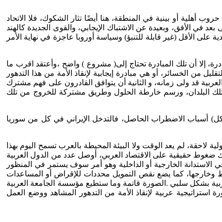
ب أهلية أو بينية في المنطقة، هنا أيضًا تثار الشكوك، فلا الاتحاد
عد في الأفق، وبعيدة عن الاشتباك الإيجابي، والقوى الجديدة كالهند
 على الأقل (غير قابلة للتنبؤ) وسياسة أوروبا عاجزة في نهاية الأمر
درة، إلا أن تلك المبادرة تحتاج إلى( مشروع ) واضح ،وأعتقد اقرب ما
ليل من الخسائر، أو هي مبادرة إيجابية لإنقاذ الأمة من هذا التدهور
عربية قد ولى زمانه، و الثانية أن يتوافق القادرون على فهم مشترك
 تلك البلدان، ورسم خارطة الحلول وطريق مشتركة للخروج من تلك
 كل) أسباب الاضطراب الحاصل، فالتدخل الإيراني في كل من سوريا
ة لاحقة، لم يعد الوقت ولا البيئة المحيطة بالعرب تسمح اليوم بهذا
هناك ضغوط حقيقية على الاقتصاد العربي، أوصل عدد من الدول العربية
في الاستدانة الخارجية أو الداخلية وهو أمر سوف يستمر في المنظور
ط وخارجها، كما يضع نقص التمويل محددات للإقراض أو المساعدات
 العربية بشكل سلبي .الصورة قاتمة وما ستطيع مؤسسة الجامعة العربية
ة استراتيجية عربية لإنقاذ الأمة من التدهور المشاهد ووضع العمل