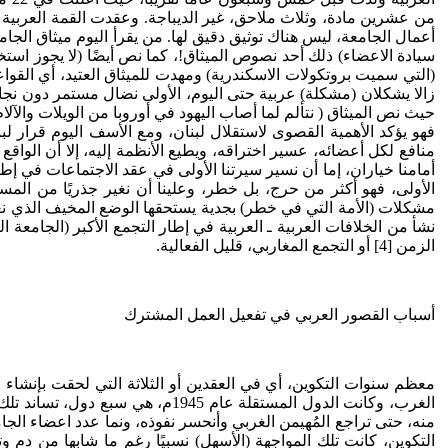
أعمال الجامعة، ليس هناك توثيق دقيق لها. من يقرأ اليوم ميثاق الج
سيادة الاعضاء) ذلك أحد نصوص الميثاق!، كما نص أيضًا (لا يجوز استخ
(التي سميت بروتكولات الاسكندرية) ومهدت للميثاق العتيد، أي القواعد 
زالا يشكلان (مشكلة) عربية حتى اليوم، الأولى نضال مستمر دون نجا
حيث نص الميثاق ( نتألم لما أصاب اليهود في أوروبا من الويلات والآل
فهو يؤكد الأهمية القصوى لاستقلال لبنان، ومع الأسف اليوم قرار 
منافع لكل أعضائه، عسير اختراقه، ويطيع الأنظمة إليه، إلا أن الواق
أمامنا خياران، إما أن نسير سيرتنا الأولى في عقد الاجتماعات في إطا
الأولى، فهو أكثر من حرج، بل خطر، وعلينا أن نغير جذريًا من الم
مشكلات (الأمة التي في خطر) بجدية يستحقها الوضع المخيف الذي ن
نشأ من الخلافات العربية ـ العربية في إطار التجمع الأكبر (الجامع
الزمن [4] أو التجمع المغاربي، قليل الفعالية.
أسباب القصور العربي في تفعيل العمل المشترك
معظم سنوات التكوين، أي في العقدين أو الثلاثة التي لحقت بإنشاء ا
منه، حتى تراجع المُهيمن الغربي وأنحسر نفوذه، ونما عدد اعضاء الج
التكوين، كانت تلك المواجهة (الأسهل) نسبيًا رغم ما شابها من د