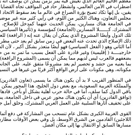
معظم أقاليم العالم الذي نعيش فيه يمر بزمن يمكن أن يوصف أنه زمن 
اضطراب في الأمن العالمي، وانشطار حاد في المواقف تجاه القضايا ا
يقين، بل إنها تكاد تصبح بؤرة الصراع في عالم ما بعد سقوط الاتحاد 
مجلس التعاون، وهناك الكثير من اللوم، في رأيي كثير منه غير موضوعي
في الجامعة هناك مسارين، يمكن الحديث عنهما كمدخل للإصلاح، الأو
المشترك. كــــــلا المسارين (الجامعة) كمؤسسة و (تأثيرها السياسي)
تلك الدول وأيضًا المشروع الذي يمكن أن يقال عنه إنه ( الرافعة) ل
ذلك الإصلاح الذي تحدث عنه البعض في زمن سابق لم يعد حتى مطروحًا 
أما الثاني وهو ( الفعل السياسي) فهو أيضًا متعذر بشكل أكبر ، لأن الدو
خارجيــــة ( إقليمية) وغير قادرة على الفعل بسبب ما تمر به من
بضعفهم فالعرب ليس لديهم مما يمكن أن يسمى (المشروع الرافعة)، 
بما يعنيه من حشد و تحصير لم يعد مشروعًا متفق عليه. على الجانب
مكوناته، وهي مكونات على أرض الواقع أكثر قربًا من غيرها في النسي
في المنظور القريب لا بد أن يكون هناك ما يسمى (تعاون القادرين) م
والمملكة العربية السعودية، مع بعض دول الخليج، هذا المحور يمكن 
باقي الدول كما سلف، أما في حالة حرب أهلية بشكل أو بآخر، قادها 
(توافق القادرين) أي أن يكون هناك محور عربي في داخل الجامعة، يش
على تخفيف آثارها السلبية على العمل العربي المشترك، وخلق أمل جديد 
القوى الغربية الكبرى بشكل عام تنسحب من المشاركة في دفع أثمان 
اللاجئين) القادمين من الشرق الأوسط، بل وفي بعض الأوقات مطاردت
مسارها السابق أو الانتقال بها إلى مكان أفضل.