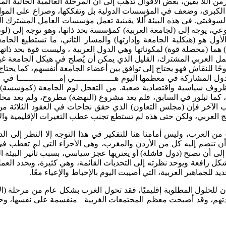
اللا يقين، بعض الأقوال تذهب إلى أن المرحلة العالمية الحالية المشب
لكبرى، وضعف في المؤسسات الدولية بل وتفككها، وصراع على الموارد 
السوفيتي. في هذه البيئة أللا يقينية تعمل مؤسسات العامل المشترك ال
، يوجه إلى (لجامعة العربية) كمؤسسة بحد ذاتها، وهو توجه إلى (لوم ا
ل هو (هيكلية الجامعة وإدارتها) والمسار الثاني، ما تستطيع الجامع
 هما (محصلة قوة) لمكوناتها وهي الدول العربية ، وليست قوة بحد ذاته
لعمل العربي المشترك، القليل الذي يمكن أن يُصلح في هيكل الجامعة غ
للنقاش فهو يحتاج إلى توافق بين أعضاء الجامعة أنفسهم، كما يحتاج إل
ل المشاركة في معظمها اليوم هــــــــــــــــي إمــــــــــــــــا في 
 ظروف سياسية واقتصادية صعبة. من التعجل لوم الجامعة (كمؤسسة) ع
كما تبلور في السابق، فلم يعد مشروع (النهضة) مطروح، ولم يعد مح
 الآخر فإن (مجلس التعاون) الذي حقق نجاحات في العقود الثلاثة من
ج العربي، ولكن حتى هذه لم تستطع تجنب عطب التغيرات الإقليمية والا
ن العرب، وليس أمامنا هنا للتفكير في هذا التوجه إلا النظر إلى الد
أن تنضم إليه كل من الأردن والمغرب، وهي الأجزاء التي لم تعطب في 
إلى أن تصبح (دول فاشلة) أو يعتريها عجز سياسي، بسبب تأثير البيئة
كل رافعة ويوحد نظرته إلى التحديات القائمة، وهي كثيرة، ويحدد الع
للجماهير العربية، التي أصيبت اليوم بالإحباط والإعياء معًا.
للحلول المطلوبة إقليميًا، فقد تحول الغرب بشكل عام من مرحلة (الا
هم، وقد أصبحت معظم المجتمعات الغربية منقسمة على نفسها، وحكوما