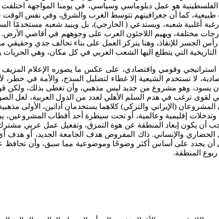
الفلسطينية هو عمل دبلوماسي وسياسي، في يومنا المواجهة اختلفت هي
يعية، كما أن جغرافيتهم تتوسط الغرب والشرق، وفي نفس الوقت فإن عدد
 رغبة أغلبية شعبه، ويستدعي ( الخارجي)، بل ويبيد شعبه مستخدمًا الس
درجات مختلفة، ويهيم اللاجئون العرب على وجوههم في أقاصي الأرض. كل
 رأس الجسر للإنقاذ، وهنا يتركز العمل على بناء تحالف جدي وحقيقي مح
تاريخية التي يتطلع اليها الشعب العربي في كل مكان، وهي الحريات وال
ادية، لا تستخدم الشيعية إلا غطاء لتضليل السذج، والأمة في خطر، ل
 أن يسود، وهو مشروع من جديد ليس مذهبي، وأن تغطى بذلك، ولكن قو
 لقوى ترغب في هدم السلم الأهلي لعدد من الدول العربية، لعل الصورة
ي (العربي) خير دليل على ذلك التدخل السافر[7]. هذان المشروعان (الإيراني والتركي) كلاهما يستخ
وتدخلات إقليمية وعالمية، أو تحت سيطرة أحد أقطاب المشروعين، ي
د يجب أن يكون إبعاد المنطقة عن هوة التمزق، وتفعيل عمل عربي مشترك
بية [8]كما يستطيع أن يقدم البديل الحضاري والإنساني. ذاك المفروض هدف الجامعة 
 أن يجدد على أساس أكثر وضوحًا وموضوعية مما سبق، وأن تحافظ عل
ربوع المنطقة.