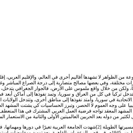
عة من الظواهر لا تشهدها أقاليم أخرى في العالم، والإقليم العربي، إقل
ت مختلفة، وفي بعضها مصالح متضاربة إلى درجة الصراع المباشر وغير ا
يًا، ولكن من خلال واقع ملموس على الأرض، فالجوار الجغرافي يتدخل
خل تركيا في كل من العراق و سوريا، وتمد نفوذها إلى أماكن أبعد ف
تحادية في سوريا، وأمتد نفوذها إلى مناطق أخرى، وتتدخل الولايات 
يا على وجه العموم لا الحصر، وتبرز الحساسيات كي يشتت المشهد ال
تى الخلاف المعلن على مسلسلات تلفزيونية![1] امام هذا المشهد المعقد تواجه فرضية العمل الع
كثير من دوله بعد الحربين العالميتين الأولى والثانية من الاستعمار المب
بدأ العرب يعوا أهمية تنظيم أنفسهم فأنشأوا الجامعة العربية، في مسيرتها الطويلة [2]ش
العربية ولدت قبل خمس وسبعون عامًا تقريبًا، حيث أعلنت في 22 مارس 1945م، في قصر الزعفر