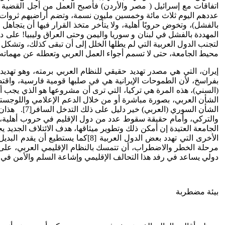
اتفاقات مع إسرائيل ( مصر والأردن) فأصبح العمل من أجل القضية 
عددهم اليوم ثلاث مائة وخمسين مليون نسمة، وتضم أراضيهم ثروات طب
بالفشل)، وتخوض حروبًا أهلية، ولا يتأخر متخذ القرار فيها أن يتجاهل
المهددة بالفشل في لبنان و سوريا واليمن وحتى العراق وليبيا! على 
لتجنب الدول العربية التي لم يطلها الخلل إلى أن تبقى كذلك، وتشكل
محيط الجامعة، حتى لا تسمم أجواء العمل العربي وتعطله عن مهماته ال
بفراسخ، لأن الطموحات الإيرانية هي في صلبها قومية فارسية، واقتص
(السني)، هذه المرة هي تركيا، التي ترى أن مشروعها هو الذي يجب
الشأن العربي، بصورة مباشرة أو من خلال الدعم الإعلامي واللوجستي
الشأن السور
والتركي، وأمام حقيقة سقوط عدد من دول الإقليم في حروب أهلية، 
الجامعة العتيدة إن أمكن ذلك وتطوير ميثاقها، هدف الائتلاف الجدي
الأخرى التي تهدد بعض الدول العر
مرحلة الخطر والاضطراب، أن تتمسك بالنظام الإقليمي العربي، على
دولي يساعد في رفد هذا التحالف الإقليمي وإشاعة السلم والأمن في 
بيئة مضطربة