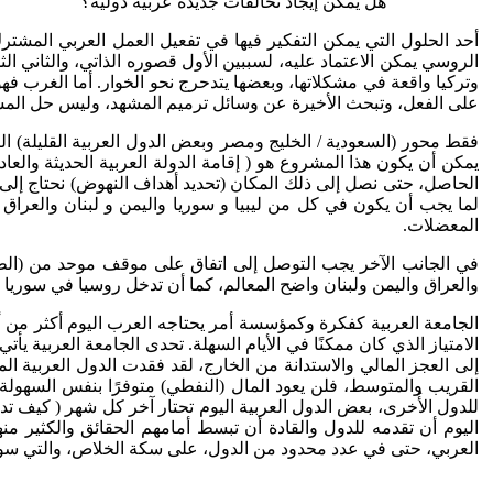
هل يمكن إيجاد تحالفات جديدة عربية دولية؟
أحد الحلول التي يمكن التفكير فيها في تفعيل العمل العربي المشترك 
الروسي يمكن الاعتماد عليه، لسببين الأول قصوره الذاتي، والثاني ال
وتركيا واقعة في مشكلاتها، وبعضها يتدحرج نحو الخوار. أما الغرب فهو
على الفعل، وتبحث الأخيرة عن وسائل ترميم المشهد، وليس حل المشك
فقط محور (السعودية / الخليج ومصر وبعض الدول العربية القليلة) التي
يمكن أن يكون هذا المشروع هو ( إقامة الدولة العربية الحديثة والعاد
الحاصل، حتى نصل إلى ذلك المكان (تحديد أهداف النهوض) نحتاج إلى خ
لما يجب أن يكون في كل من ليبيا و سوريا واليمن و لبنان والعر
المعضلات.
في الجانب الآخر يجب التوصل إلى اتفاق على موقف موحد من (الطمو
والعراق واليمن ولبنان واضح المعالم، كما أن تدخل روسيا في سوريا أمر
الجامعة العربية كفكرة وكمؤسسة أمر يحتاجه العرب اليوم أكثر من أي 
الامتياز الذي كان ممكنًا في الأيام السهلة. تحدى الجامعة العربية 
إلى العجز المالي والاستدانة من الخارج، لقد فقدت الدول العربية ا
القريب والمتوسط، فلن يعود المال (النفطي) متوفرًا بنفس السهو
للدول الأُخرى، بعض الدول العربية اليوم تحتار آخر كل شهر ( كيف تدب
اليوم أن تقدمه للدول والقادة أن تبسط أمامهم الحقائق والكثير من
العربي، حتى في عدد محدود من الدول، على سكة الخلاص، والتي سو