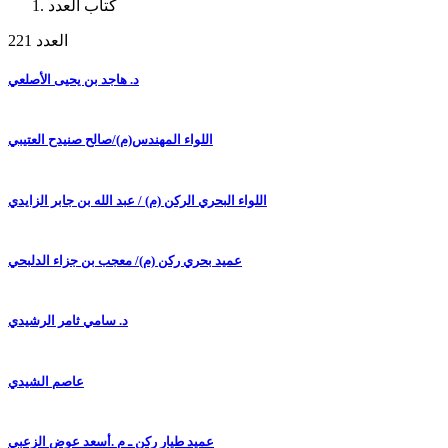
كتاب العدد
العدد 221
د. هاجد بن يحيى الأصلعي
اللواء المهندس(م)/صالح صنيدح العتيبي
اللواء البحري الركن (م) / عبد الله بن جابر الزايدي
عميد بحري ركن (م)/ معجب بن جزاء الدلبحي
د. سامي ثامر الرشيدي
عاصم الشيدي
عميد طيار ركن ـ م .أسعد عوض الزعبي