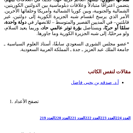
يتضمن اعترافًا متبادلاً وعلاقات دبلوماسية بين الدولتين الكوريتين،
الشمالية والجنوبية، وبين كوريا الشمالية وأمريكا وحلفائها الآخرين.
الأمر الذي يرسخ انقسام شبه الجزيرة الكورية إلى دولتين، غير
قابلتين– في المديين القصير والمتوسط – للانصهار في
دولة واحدة،
سلمًا أو حربًا،
ويستأصل
بؤرة توتر عالمي حاد،
وربما يعيد السلام،
ولو مرحليًا، إلى شبه الجزيرة الكورية وما جاورها.
*عضو مجلس الشورى السعودي سابقًا، أستاذ العلوم السياسية ـ
جامعة الملك عبد العزيز ـ جدة ـ المملكة العربية السعودية.
مقالات لنفس الكاتب
أ.د. صدقه بن يحيى فاضل
تصفح الأعداد
العدد 224
العدد 223
العدد 222
العدد 221
العدد 220
العدد 219