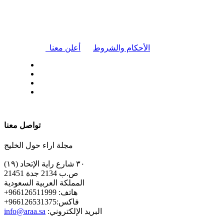
|
الأحكام والشروط
أعلن معنا
| تابعنا على
تواصل معنا
مجلة اراء حول الخليج
٣٠ شارع راية الإتحاد (١٩)
ص.ب 2134 جدة 21451
المملكة العربية السعودية
+هاتف: 966126511999
+فاكس:966126531375
:البريد الإلكتروني
info@araa.sa