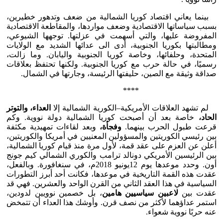
بينما يعاني اقتصاد كوريا الشمالية من ضعف وتدهور خطيرين،
بسبب سياساتها الاقتصادية وضعف مواردها، والمقاطعة الاقتصادية
المفروضة عليها، والتي أسهمت في عزلتها. توجهها الشيوعي،
ومطالبتها بكوريا الجنوبية، أدى الى عدائها الشديد مع الولايات
المتحدة، وحلفائها، وخاصة كوريا الجنوبية واليابان. وما زالت،
رسميًا، في حالة حرب مع كوريا الجنوبية. ولكنها تحتفظ بعلاقات
صداقة وثيقة مع الصين، حليفتها الرئيسة، وجارتها في الشمال.
****
لم تشهد العلاقات الأمريكية–الكورية الشمالية إلا
العداء،
والتوتر
الحاد،
خاصة بعد أن أصبحت كوريا الشمالية دولة نووية. وكم
قرعت طبول الحرب بينهما.
وفجأة،
وبعد لقاءات تمهيدية مكثفة
بين رئيسي الكوريتين والمسؤولين المعنيين في أمريكا والكوريتين،
أعلن عن العزم على عقد قمة، لأول مرة منذ قيام كوريا الشمالية،
بين الرئيسين الأمريكي دونالد ترامب والكوري الشمالي كيم جونج
أون. وحدد موعدها يوم 12يونيو 2018م، في سنغافورة. وبالفعل،
عقدت هذه القمة التاريخية في موعدها، فكانت أحد أبرز التطورات
السياسية في هذا العقد الثاني من القرن الواحد والعشرين. فهي قد
عقدت بين
لاعبين سياسيين هامين
، بل خصمين نوويين لدودين،
استمر عداؤهما لأكثر من نصف قرن. وأوشك هذا العداء أن تتمخض
عنه حربًا نووية شعواء.