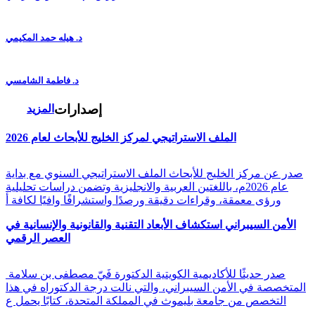
د. هيله حمد المكيمي
د. فاطمة الشامسي
إصدارات
المزيد
الملف الاستراتيجي لمركز الخليج للأبحاث لعام 2026
صدر عن مركز الخليج للأبحاث الملف الاستراتيجي السنوي مع بداية
عام 2026م، باللغتين العربية والانجليزية وتضمن دراسات تحليلية
ورؤى معمقة، وقراءات دقيقة ورصدًا واستشرافًا وافيًا لكافة أ
الأمن السيبراني استكشاف الأبعاد التقنية والقانونية والإنسانية في
العصر الرقمي
صدر حديثًا للأكاديمية الكويتية الدكتورة فَيّ مصطفى بن سلامة
المتخصصة في الأمن السيبراني، والتي نالت درجة الدكتوراه في هذا
التخصص من جامعة بليموث في المملكة المتحدة، كتابًا يحمل ع