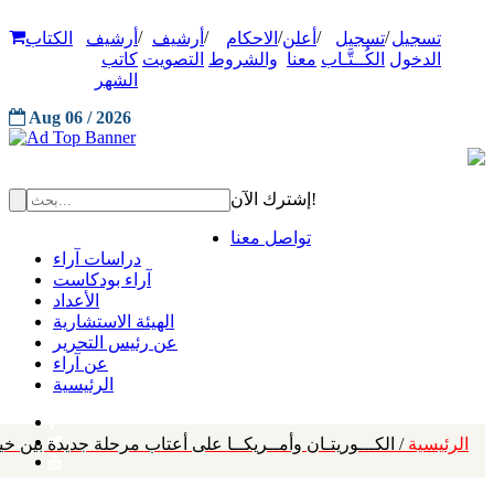
/
/
/
/
/
تسجيل
تسجيل
أعلن
الاحكام
أرشيف
أرشيف
الكتاب
الدخول
الكُــتَّـاب
معنا
والشروط
التصويت
كاتب
الشهر
Aug 06 / 2026
إشترك الآن!
تواصل معنا
دراسات آراء
آراء بودكاست
الأعداد
الهيئة الاستشارية
عن رئيس التحرير
عن آراء
الرئيسية
الرئيسية
/ الكـــوريتـان وأمــريكــا على أعتاب مرحلة جديدة بين خي