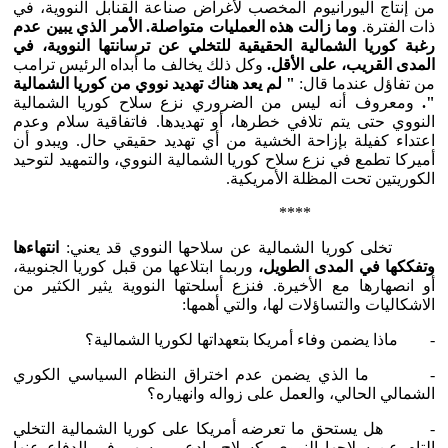
من إنتاج اليورانيوم المخصب لأغراض صناعة القنابل النووية، في
ذات الفترة.
وما زالت هذه العمليات متواصلة. الأمر الذي يبين عدم
رغبة كوريا الشمالية الحقيقية للتخلي عن ترسانتها النووية، في
المدى القريب، على الأقل.
وكل ذلك يخالف ما أبداه الرئيس ترامب
من تفاؤل عندما قال:
" لم يعد هناك تهديد نووي من كوريا الشمالية
".
ومعروف أنه ليس من الضروري نزع سلاح كوريا الشمالية
النووي حتى يتم تلافي خطرها، أو تهديدها. فاتفاقية سلام وعدم
اعتداء كفيلة بإزاحة الخشية من أي تهديد حقيقي حال. ويبدو أن
أميركا تطمع في نزع سلاح كوريا الشمالية النووي، والتمهيد لتوحيد
الكوريتين تحت المظلة الأمريكية.
****
تخلى كوريا الشمالية عن سلاحها النووي قد يعني:
انتهاءها
وتفككها في المدى الطويل،
وربما ابتلاعها من قبل كوريا الجنوبية،
أو انصهارها مع الأخيرة. فنزع أسلحتها النووية يثير الكثير من
الاشكاليات والتساؤلات لها، والتي أهمها:
- ماذا يضمن وفاء أمريكا بتعهداتها لكوريا الشمالية؟
- ما الذي يضمن عدم اختراق النظام السياسي الكوري
الشمالي الحالي، والعمل على زواله وانهياره؟
- هل يستحق ما تعرضه أمريكا على كوريا الشمالية التخلي
التام عن سلاحها النووي، كسلاح رادع ... يسهم في الدفاع عنها