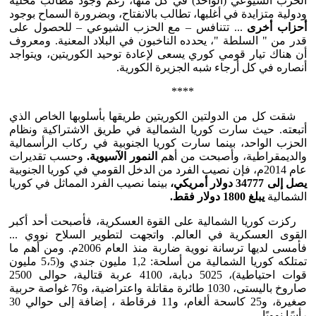
الحزب الشيوعي (الواحد) في كل منها، رغم وجود مطالب محلية
ودولية متزايدة في أغلبها، تطالب بالانفتاح، وبضرورة السماح بوجود
أحزاب أخرى
... تتنافس – مع الحزب الشيوعي – للحصول على
قدر من " السلطة "، يحدده الناخبون في البلاد المعنية. ومعروف
أن هناك تيار قومي كوري يسعى لإعادة توحيد الكوريتين، ويتواجد
أنصاره في كل أرجاء شبه الجزيرة الكورية.
****
شقت كل من الدولتين الكوريتين طريقها بأسلوبها الخاص الذي
أتبعته. حيث سارت كوريا الشمالية في طريق الاشتراكية ونظام
الحزب الواحد، بينما سارت كوريا الجنوبية في ركاب الرأسمالية
والديمقراطية، وأصبحت من أهم
النمور الآسيوية.
وحسب تقديرات
عام 2014م، فإن نصيب الفرد من الدخل القومي في كوريا الجنوبية
يصل إلى 34777 دولار أمريكي،
بينما نصيب الفرد المماثل في كوريا
الشمالية
يبلغ 1800 دولار فقط.
ركزت كوريا الشمالية على القوة العسكرية، فأصبحت أحد أكبر
القوى العسكرية في العالم. واتجهت لتطوير السلاح نووي ...
فأمسى لديها ترسانة نووية ضاربة منذ العام 2006م. ومن أهم ما
تمتلكه كوريا الشمالية من أسلحة: 1,2 مليون جندي و(5،5 مليون
قوات احتياطية)، 5025 دبابة، 4100 عربة قتالية، حوالى 2500
صاروخ باليستى، 1030 طائرة مقاتلة واعتراضية، و76 غواصة حربية
صغيرة، و25 كاسحة ألغام، و11 فرقاطة ، إضافة إلى حوالي 30
رأسًا نوويًا .