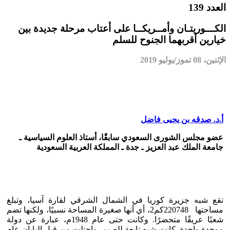
العدد 139
الكـــوريتـان وأمــريكــا على أعتاب مرحلة جديدة بين
خيارين أقربهما الجنوح للسلم
الإثنين، 08 تموز/يوليو 2019
أ.د. صدقه بن يحيى فاضل
عضو مجلس الشورى السعودي سابقًا، أستاذ العلوم السياسية ـ
جامعة الملك عبد العزيز ـ جدة ـ المملكة العربية السعودية
تقع شبه جزيرة كوريا في الشمال الشرقي لقارة آسيا، وتبلغ
مساحتها 220748كم2، أي أنها صغيرة المساحة نسبيًا، ولكنها تضم
شعبًا عريقًا متحضرًا. وكانت حتى عام 1948م، عبارة عن دولة
موحدة واحدة. كانت شبه تابعة للصين، واحتلت من قبل اليابان عام