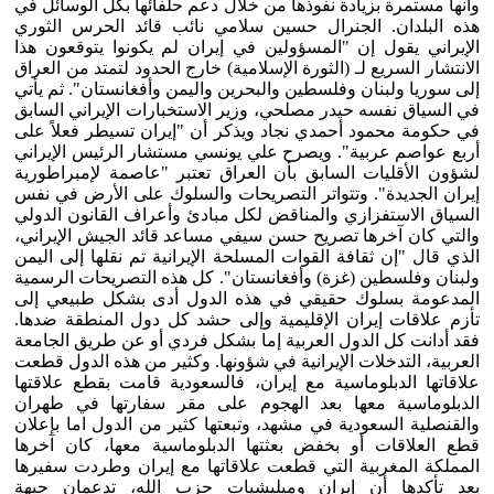
وأنها مستمرة بزيادة نفوذها من خلال دعم حلفائها بكل الوسائل في
هذه البلدان. الجنرال حسين سلامي نائب قائد الحرس الثوري
الإيراني يقول إن "المسؤولين في إيران لم يكونوا يتوقعون هذا
الانتشار السريع لـ (الثورة الإسلامية) خارج الحدود لتمتد من العراق
إلى سوريا ولبنان وفلسطين والبحرين واليمن وأفغانستان". ثم يأتي
في السياق نفسه حيدر مصلحي، وزير الاستخبارات الإيراني السابق
في حكومة محمود أحمدي نجاد ويذكر أن "إيران تسيطر فعلاً على
أربع عواصم عربية". ويصرح علي يونسي مستشار الرئيس الإيراني
لشؤون الأقليات السابق بأن العراق تعتبر "عاصمة لإمبراطورية
إيران الجديدة". وتتواتر التصريحات والسلوك على الأرض في نفس
السياق الاستفزازي والمناقض لكل مبادئ وأعراف القانون الدولي
والتي كان آخرها تصريح حسن سيفي مساعد قائد الجيش الإيراني،
الذي قال "إن ثقافة القوات المسلحة الإيرانية تم نقلها إلى اليمن
ولبنان وفلسطين (غزة) وأفغانستان". كل هذه التصريحات الرسمية
المدعومة بسلوك حقيقي في هذه الدول أدى بشكل طبيعي إلى
تأزم علاقات إيران الإقليمية وإلى حشد كل دول المنطقة ضدها.
فقد أدانت كل الدول العربية إما بشكل فردي أو عن طريق الجامعة
العربية، التدخلات الإيرانية في شؤونها. وكثير من هذه الدول قطعت
علاقاتها الدبلوماسية مع إيران، فالسعودية قامت بقطع علاقتها
الدبلوماسية معها بعد الهجوم على مقر سفارتها في طهران
والقنصلية السعودية في مشهد، وتبعتها كثير من الدول اما بإعلان
قطع العلاقات أو بخفض بعثتها الدبلوماسية معها، كان آخرها
المملكة المغربية التي قطعت علاقاتها مع إيران وطردت سفيرها
بعد تأكدها أن إيران وميليشيات حزب الله، تدعمان جبهة