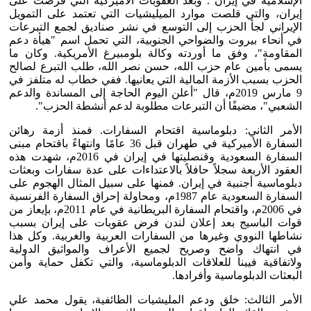
الإسلامية في إيران". وبعد العقوبات الأميركية التي فُرضت على
إيران، والتي قلصت موارد الميليشيات التي تعتمد على التمويل
الإيراني لجأ الحزب إلى التوسع في نشر صناديق لجمع التبرعات
في أنحاء بيروت والضواحي الجنوبية، التي تحمل اسم "هيأة دعم
المقاومة"، وفق ما أوردته وكالة بلومبيرغ الأمريكية. وكان ما
يسمى بأمين عام حزب الله، حسن نصر الله، طلب التبرع لصالح
الحزب بسبب الأزمة المالية التي يعانيها. ففي خطاب له متلفز في
9 مارس 2019م، قال "أعلن اليوم الحاجة إلى المساندة والدعم
الشعبي"، مضيفًا أن التبرعات مطلوبة لدعم أنشطة الحزب".
الأمر الثاني: دبلوماسية اقتحام السفارات. فمنذ أزمة رهائن
السفارة الأميركية في طهران قبل 36 عامًا وانتهاءً باقتحام مبنى
السفارة السعودية وقنصليتها في إيران في 2016م، شهدت هذه
العقود الأربعة سجلاً حافلاً بالاعتداءات على عدة سفارات وبعثات
دبلوماسية أجنبية في إيران. فمنها على سبيل المثال الهجوم على
السفارة السعودية عام 1987م، ومحاولة إحراق السفارة الفرنسية
في 2006م، واقتحام السفارة البريطانية في عام 2011م، بإيعاز من
قوات الباسيج بعد إعلان لندن فرض عقوبات على إيران بسبب
نشاطها النووي وغيرها من السفارات العربية والغربية. وكل هذا
في انتهاك واضح وصريح لجميع الأعراف والمواثيق الدولية
ولاتفاقية فيينا للعلاقات الدبلوماسية، والتي تكفل حماية وأمن
البعثات الدبلوماسية وأفرادها.
الأمر الثالث: خلق ودعم المليشيات الطائفية، يقول محمد علي