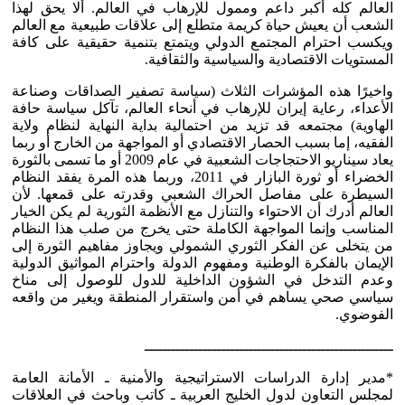
العالم كله أكبر داعم وممول للإرهاب في العالم. ألا يحق لهذا
الشعب أن يعيش حياة كريمة متطلع إلى علاقات طبيعية مع العالم
ويكسب احترام المجتمع الدولي ويتمتع بتنمية حقيقية على كافة
المستويات الاقتصادية والسياسية والثقافية.
واخيرًا هذه المؤشرات الثلاث (سياسة تصفير الصداقات وصناعة
الأعداء، رعاية إيران للإرهاب في أنحاء العالم، تآكل سياسة حافة
الهاوية) مجتمعه قد تزيد من احتمالية بداية النهاية لنظام ولاية
الفقيه، إما بسبب الحصار الاقتصادي أو المواجهة من الخارج أو ربما
يعاد سيناريو الاحتجاجات الشعبية في عام 2009 أو ما تسمى بالثورة
الخضراء أو ثورة البازار في 2011، وربما هذه المرة يفقد النظام
السيطرة على مفاصل الحراك الشعبي وقدرته على قمعها. لأن
العالم أدرك أن الاحتواء والتنازل مع الأنظمة الثورية لم يكن الخيار
المناسب وإنما المواجهة الكاملة حتى يخرج من صلب هذا النظام
من يتخلى عن الفكر الثوري الشمولي ويجاوز مفاهيم الثورة إلى
الإيمان بالفكرة الوطنية ومفهوم الدولة واحترام المواثيق الدولية
وعدم التدخل في الشؤون الداخلية للدول للوصول إلى مناخ
سياسي صحي يساهم في أمن واستقرار المنطقة ويغير من واقعه
الفوضوي.
ـــــــــــــــــــــــــــــــــــــــــــــــــــــــ
*مدير إدارة الدراسات الاستراتيجية والأمنية ـ الأمانة العامة
لمجلس التعاون لدول الخليج العربية ـ كاتب وباحث في العلاقات