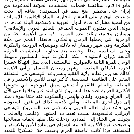
مايو 2019م، لمناقشة هجمات المليشيات الحوثية المدعومة من
إيران على محطتي ضخ نفط في السعودية؛ إضافة إلى بحث
تداعيات الهجوم على السفن التجارية بالمياه الإقليمية للإمارات،
من أهمية مشاركة قادة الدول العربية والإسلامية البالغ عددها 57
دولة، الذين يمثلون "الصوت الجماعي للعالم العربي والإسلامي"
ويمثلون مجتمعين ثلث عدد البشرية. كما تأتي الأهمية أيضًا من
الرمزية التي يحملها الزمان والمكان، فانعقاد القمم في مكة
المكرمة وفي شهر رمضان له دلالته ومؤشراته الروحية والفكرية
وحتى السياسية أيضًا، وخاصة بعد محاولة الميليشيات الحوثية
التابعة لإيران لاستهداف مكة المكرمة قبلة المسلمين ومهبط
الوحي للمرة الثانية بالصواريخ الباليستية، الذي يمثل انتهاكًا خطيرًا
لحرمة الأماكن المقدسة وشهر رمضان الفضيل. وتأتي الأهمية
كذلك بعد بروز نظام ولاية الفقيه بمشروعه التوسعي في المنطقة
القائم على الطائفية السياسية، كأكبر تهديد للأمن والاستقرار في
المنطقة وللعالم. فالقمم أتت في سياق المواجهة التي تخوضها
الأكثرية العربية لصد هذا المشروع الذي امتد عبر وكلائها حتى الآن
إلى العراق وسوريا ولبنان واليمن، والسكوت عنه حتمًا سوف يمتد
إلى دول أخرى بالمنطقة. وتأتي الأهمية كذلك في قدرة السعودية
في حشد دول العالم العربي والإسلامي ضد المشروع التوسعي
الإيراني. فالسعودية بسبب تعقيدات المشهد الإقليمي والعالمي،
تحولت من الحياد إلى المبادرة ودخلت بكل ثقلها لحماية مصالحها
وأصبحت تقود الأكثرية العربية للإسهام في إعادة الأمن والاستقرار
للمنطقة. فإذا كانت عاصفة الحزم وضعت حدًا عسكريًا للتمدد