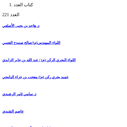
كتاب العدد
العدد 221
د. هاجد بن يحيى الأصلعي
اللواء المهندس(م)/صالح صنيدح العتيبي
اللواء البحري الركن (م) / عبد الله بن جابر الزايدي
عميد بحري ركن (م)/ معجب بن جزاء الدلبحي
د. سامي ثامر الرشيدي
عاصم الشيدي