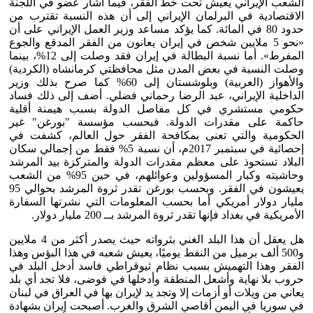
الشعب الإيراني يعيش تحت خط الفقر، فيما أشار عضو في اللجنة
الاقتصادية في البرلمان الإيراني إلى أن هذه النسبة تقترب من
حدود 80 في المائة. كما يؤكد مساعد وزير العمل الإيراني على أن
«نحو 5 ملايين شخص في إيران يعانون من الفقر المدقع والجوع
المفرط». أما نسبة البطالة في إيران فقد وصلت إلى 12%، بينما
وصلت النسبة في بعض المدن مثل محافظتي كرمانشاه (الكردية)
والأهواز (العربية) وبلوشستان إلى 60% كما صرح بذلك وزير
الداخلية الإيراني، عبد الرضا رحماني فضلي. أضف إلى ذلك فساد
حكومي مستشري في كل مفاصل الدولة بسبب هيمنة أقلية
حاكمة على مقدرات الدولة. فبحسب مؤسسة "بورغن" غير
الحكومية والتي تعنى بمكافحة الفقر حول العالم، كشفت في
إحصائية في سبتمبر 2017م، أن نسبة 5% فقط من إجمالي سكان
البلاد تستحوذ على معظم مقدرات الدولة والمتركزة بيد المرشد
وحاشيته وكبار المسؤولين وعوائلهم، في حين 95% من الشعب
يعيشون في الفقر. وبحسب بورغن تقدر ثروة المرشد بحوالي 95
مليار دولار أمريكي أما بحسب المعلومات التي نشرتها السفارة
الأمريكية في بغداد فإنها تقدر ثروة المرشد بــ 200 مليار دولار.
هل يعقل أن هذا البلد الغني بثرواته حيث يصدر أكثر من 4 ملايين
و500 ألف برميل من النفط يوميًا، يعيش شعبه في هذا البؤس وهذا
الفقر وهذا التهميش بسبب نظام ثيوقراطي فاسد أدخل البلد في
حروب بلا نهاية وأشعل المنطقة وأدخلها في فوضى، فلا تجد أي بلد
يعاني من ويلات أو أزمات إلا وتجد يد لإيران بها في العراق في لبنان
في سوريا في اليمن أقاصي الشرق والغرب. أصبحت إيران بشهادة