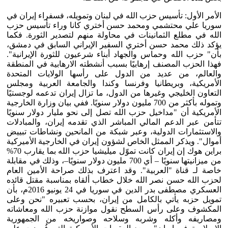
الأمر الأول: تأسيس حزب الله في لبنان وتمويله، فسفراء إيران في
سوريا علي محتشمي ومحمد حسن أختري كانا وراء تأسيس حزب
الله في مطلع الثمانينات في محاولة منهم لتصدير الثورة. فكما
يؤكد ذلك محمد حسن أختري السفير الإيراني السابق في دمشق،
بأن" حزب الله وحماس والجهاد أبناء شرعيون للثورة الإيرانية".
فهذا الحزب المصنف إرهابيًا بسبب أنشطته الارهابية في المنطقة
والعالم، من عديد من الدول على رأسها الولايات المتحدة
الأمريكية، وبريطانيا وفرنسا وكندا والجامعة العربية ومجلس
التعاون الخليجي وغيرها من الدول، ما تزال إيران تدعمه لوجستيًا
وتموله بأكثر من 700 مليون دولار سنويًا. ففي بيان وزارة الخارجية
الأمريكية أن "مداخيل حزب الله تصل إلى نحو مليار دولار سنويًا
تتأمن عبر الدعم المالي المباشر الذي تقدمه إيران، والمبادلات
والاستثمارات الدولية، وعبر شبكة من المانحين ونشاطات تبييض
أموال". ويذكر الممثل الخاص لشؤون إيران في الخارجية الأميركية
براين هوك إن إيران كانت تموّل ميليشيا حزب الله بما يقارب 70%
من ميزانيتها سنويًا – أي 700 مليون دولار سنويًا–، وذلك في مقابلة
خاصة لـ قناة "العربية". وقد اعترف بذلك صراحة الأمين العام
لحزب الله حسن نصر الله خلال خطاب ألقاه بمناسبة مقتل قائده
العسكري مصطفى بدر الدين في سوريا في 24 يونيو 2016م، بأن
تمويل حزبه يأتي بالكامل من إيران، بحسب تعبيره "نحن وعلى
المكشوف وعلى رأس السطح نقول موازنة حزب الله ومعاشاته
ومصاريفه وأكله وشربه وسلاحه وصواريخه من الجمهورية