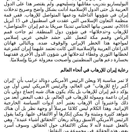
البوليساريو بتدريب مقاتليها وتسليحهم. ولم يقتصر هذا على الدول
العربية بل حتى الدول الإسلامية أدانت بشكل واضح وصريح تدخلات
إيران في شؤونها الداخلية ودعمها المتواصل للإرهاب. ففي قمة
منظمة التعاون الإسلامي التي عقدت في اسطنبول في 15 أبريل
2016م، تضمن بيانها الختامي تنديدًا صريحًا بدعم إيران «المتواصل»
للإرهاب و«تدخلاتها» في شؤون دول المنطقة. ثم جاءت قمم
الرياض وقمم مكة لتعمل على حشد خليجي عربي إسلامي
لمواجهة هذا الخطر الإيراني والوقوف ضده. وبالتالي فهاتان
الذراعان العربية والإسلامية التي كانت تعتمد عليهما إيران كشرعية
لخطابها الثوري وغطاء لتدخلاتها في شؤون الدول الأخرى فقدتهما
بخسارة دعم هاتين المنظمتين وأصبحت معزولة عربيًا وإسلاميًا.
رعاية إيران للإرهاب في أنحاء العالم
لا تمر مناسبة إلا ويعلن الرئيس الأمريكي دونالد ترامب بأن "إيران
أكبر راعٍ للإرهاب" في العالم، والرئيس الأمريكي ليس أول من
يؤكد دعم إيران للإرهاب بل يكاد يكون هناك شبه إجماع دولي بأن
إيران داعمة وممولة للإرهاب في العالم، بل ذهب البعض أبعد من
ذلك واعتبروا أن الإرهاب يعتبر أحد أدوات السياسة الخارجية
الإيرانية. وهذا الكلام ليس كلامًا مرسلاً أو وجهة نظر بل أن هناك
شواهد كثيرة ومثبتة ولا يمكن إنكارها أو الالتفاف عليها. وكما يقول
الرئيس الأمريكي الأسبق رونالد ريغان "الحقائق أشياء عنيدة". وهي
بالفعل عنيدة لأنه لا يمكن الالتفاف حول الحقائق. وسوف أسرد
بعض هذه الحقائق في مجموعة من النقاط: