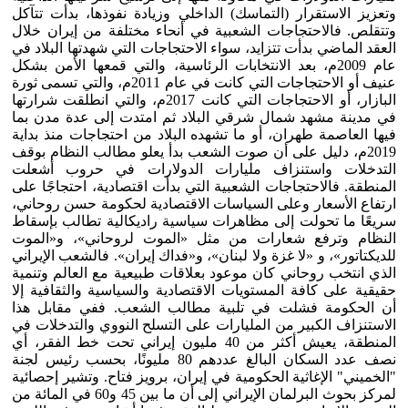
وتعزيز الاستقرار (التماسك) الداخلي وزيادة نفوذها، بدأت تتآكل
وتتقلص. فالاحتجاجات الشعبية في أنحاء مختلفة من إيران خلال
العقد الماضي بدأت تتزايد، سواء الاحتجاجات التي شهدتها البلاد في
عام 2009م، بعد الانتخابات الرئاسية، والتي قمعها الأمن بشكل
عنيف أو الاحتجاجات التي كانت في عام 2011م، والتي تسمى ثورة
البازار، أو الاحتجاجات التي كانت 2017م، والتي انطلقت شرارتها
في مدينة مشهد شمال شرقي البلاد ثم امتدت إلى عدة مدن بما
فيها العاصمة طهران، أو ما تشهده البلاد من احتجاجات منذ بداية
2019م، دليل على أن صوت الشعب بدأ يعلو مطالب النظام بوقف
التدخلات واستنزاف مليارات الدولارات في حروب أشعلت
المنطقة. فالاحتجاجات الشعبية التي بدأت اقتصادية، احتجاجًا على
ارتفاع الأسعار وعلى السياسات الاقتصادية لحكومة حسن روحاني،
سريعًا ما تحولت إلى مظاهرات سياسية راديكالية تطالب بإسقاط
النظام وترفع شعارات من مثل «الموت لروحاني»، و«الموت
للديكتاتور»، و «لا غزة ولا لبنان»، و«فداك إيران». فالشعب الإيراني
الذي انتخب روحاني كان موعود بعلاقات طبيعية مع العالم وتنمية
حقيقية على كافة المستويات الاقتصادية والسياسية والثقافية إلا
أن الحكومة فشلت في تلبية مطالب الشعب. ففي مقابل هذا
الاستنزاف الكبير من المليارات على التسلح النووي والتدخلات في
المنطقة، يعيش أكثر من 40 مليون إيراني تحت خط الفقر، أي
نصف عدد السكان البالغ عددهم 80 مليونًا، بحسب رئيس لجنة
"الخميني" الإغاثية الحكومية في إيران، برويز فتاح. وتشير إحصائية
لمركز بحوث البرلمان الإيراني إلى أن ما بين 45 و60 في المائة من