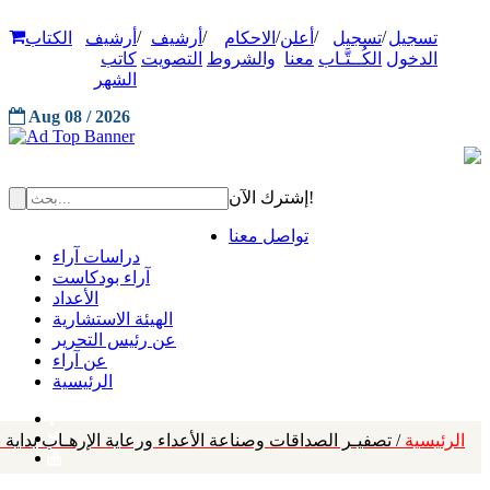
/
/
/
/
/
تسجيل
تسجيل
أعلن
الاحكام
أرشيف
أرشيف
الكتاب
الدخول
الكُــتَّـاب
معنا
والشروط
التصويت
كاتب
الشهر
Aug 08 / 2026
إشترك الآن!
تواصل معنا
دراسات آراء
آراء بودكاست
الأعداد
الهيئة الاستشارية
عن رئيس التحرير
عن آراء
الرئيسية
الرئيسية
/ تصفيـر الصداقات وصناعة الأعداء ورعاية الإرهـاب بداية نه