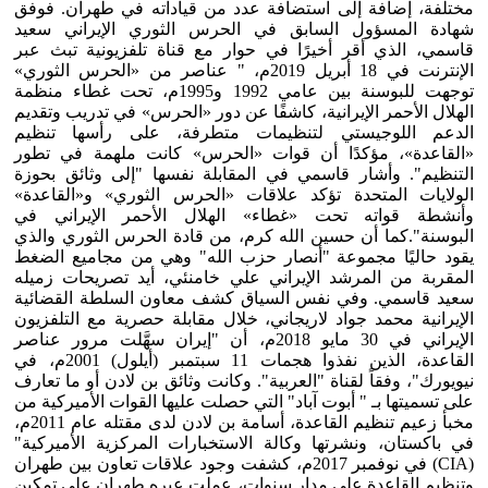
مختلفة، إضافة إلى استضافة عدد من قياداته في طهران. فوفق
شهادة المسؤول السابق في الحرس الثوري الإيراني سعيد
قاسمي، الذي أقر أخيرًا في حوار مع قناة تلفزيونية تبث عبر
الإنترنت في 18 أبريل 2019م، " عناصر من «الحرس الثوري»
توجهت للبوسنة بين عامي 1992 و1995م، تحت غطاء منظمة
الهلال الأحمر الإيرانية، كاشفًا عن دور «الحرس» في تدريب وتقديم
الدعم اللوجيستي لتنظيمات متطرفة، على رأسها تنظيم
«القاعدة»، مؤكدًا أن قوات «الحرس» كانت ملهمة في تطور
التنظيم". وأشار قاسمي في المقابلة نفسها "إلى وثائق بحوزة
الولايات المتحدة تؤكد علاقات «الحرس الثوري» و«القاعدة»
وأنشطة قواته تحت «غطاء» الهلال الأحمر الإيراني في
البوسنة".كما أن حسين الله كرم، من قادة الحرس الثوري والذي
يقود حاليًا مجموعة "أنصار حزب الله" وهي من مجاميع الضغط
المقربة من المرشد الإيراني علي خامنئي، أيد تصريحات زميله
سعيد قاسمي. وفي نفس السياق كشف معاون السلطة القضائية
الإيرانية محمد جواد لاريجاني، خلال مقابلة حصرية مع التلفزيون
الإيراني في 30 مايو 2018م، أن "إيران سهَّلت مرور عناصر
القاعدة، الذين نفذوا هجمات 11 سبتمبر (أيلول) 2001م، في
نيويورك"، وفقاً لقناة "العربية". وكانت وثائق بن لادن أو ما تعارف
على تسميتها بـ " أبوت آباد" التي حصلت عليها القوات الأميركية من
مخبأ زعيم تنظيم القاعدة، أسامة بن لادن لدى مقتله عام 2011م،
في باكستان، ونشرتها وكالة الاستخبارات المركزية الأميركية"
(CIA) في نوفمبر 2017م، كشفت وجود علاقات تعاون بين طهران
وتنظيم القاعدة على مدار سنوات، عملت عبره طهران على تمكين