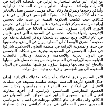
مع إيران عبر ضابط استخبارات إيراني في القنصلية الإيرانية في
الإمارات وإمدادها بمعلومات تتعلق بالقوات المسلحة الإماراتية
وأماكن وجودها وتمركزها. وكان سالم موسى خميس يعمل بالتخابر
منذ عام 2008م، مرورًا كذلك بشبكة التجسس في اليمن في عام
2012م، حيث كشفت الحكومة اليمنية عن ست خلايا تجسس
إيرانية مرتبطة بمركز قيادة ويشرف عليها ضابط سابق في الحرس
الثوري الإيراني مسؤول على عمليات الخلايا في اليمن والقرن
الإفريقي. وانتهاء بشبكة التجسس في السعودية التي قبض عليهم
في عام 2013م، وبلغ عددهم 28 شخصًا. وتذكر التحقيقات نقلاً عن
صحيفة "الشرق الأوسط"، أن "سفارة إيران في الرياض، وقنصليتها
في جدة، والمندوبية الإيرانية في منظمة التعاون الإسلامي، شاركوا
في عملية التجسس في السعودية. وغيرها من شبكات التجسس
في الدول العربية والإسلامية والعالمية. وبالتالي فالبعثات
الدبلوماسية الإيرانية في العالم تحولت من بعثات تعمل على تمثيلها
والدفاع عن مصالحها وتسهيل شؤون مواطنيها المقيمين في الدول
المضيفة الى بؤر للتجسس والإرهاب وحيك المؤامرات.
الأمر السادس، فرق الاغتيالات أو شبكة الاغتيالات الإيرانية، إيران
خلال العقود الأربعة الماضية انتهجت سلسلة ممنهجة في عمليات
الاغتيال التي ارتكبتها ضد السفراء والدبلوماسيين، وكذلك ضد
الخصوم المعارضين السياسيين الإيرانيين. كان آخرها محاولة
اغتيال السفير السعودي السابق لدى العراق، ثامر السبهان في
2016م، وقبل ذلك في عام 2011م، تورطت في اغتيال الدبلوماسي
السعودي حسن القحطاني في مدينة كراتشي وكذلك محاولة