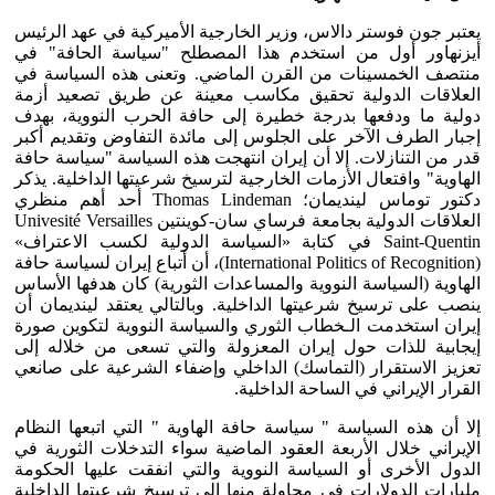
يعتبر جون فوستر دالاس، وزير الخارجية الأميركية في عهد الرئيس
أيزنهاور أول من استخدم هذا المصطلح "سياسة الحافة" في
منتصف الخمسينات من القرن الماضي. وتعنى هذه السياسة في
العلاقات الدولية تحقيق مكاسب معينة عن طريق تصعيد أزمة
دولية ما ودفعها بدرجة خطيرة إلى حافة الحرب النووية، بهدف
إجبار الطرف الآخر على الجلوس إلى مائدة التفاوض وتقديم أكبر
قدر من التنازلات. إلا أن إيران انتهجت هذه السياسة "سياسة حافة
الهاوية" وافتعال الأزمات الخارجية لترسيخ شرعيتها الداخلية. يذكر
دكتور توماس لينديمان؛ Thomas Lindeman أحد أهم منظري
العلاقات الدولية بجامعة فرساي سان-كوينتين Univesité Versailles
Saint-Quentin في كتابة «السياسة الدولية لكسب الاعتراف»
(International Politics of Recognition)، أن أتباع إيران لسياسة حافة
الهاوية (السياسة النووية والمساعدات الثورية) كان هدفها الأساس
ينصب على ترسيخ شرعيتها الداخلية. وبالتالي يعتقد لينديمان أن
إيران استخدمت الـخطاب الثوري والسياسة النووية لتكوين صورة
إيجابية للذات حول إيران المعزولة والتي تسعى من خلاله إلى
تعزيز الاستقرار (التماسك) الداخلي وإضفاء الشرعية على صانعي
القرار الإيراني في الساحة الداخلية.
إلا أن هذه السياسة " سياسة حافة الهاوية " التي اتبعها النظام
الإيراني خلال الأربعة العقود الماضية سواء التدخلات الثورية في
الدول الأخرى أو السياسة النووية والتي انفقت عليها الحكومة
مليارات الدولارات في محاولة منها إلى ترسيخ شرعيتها الداخلية