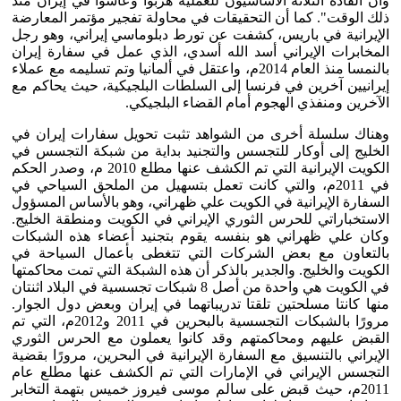
وأن القادة الثلاثة الأساسيون للعملية هربوا وعاشوا في إيران منذ
ذلك الوقت". كما أن التحقيقات في محاولة تفجير مؤتمر المعارضة
الإيرانية في باريس، كشفت عن تورط دبلوماسي إيراني، وهو رجل
المخابرات الإيراني أسد الله أسدي، الذي عمل في سفارة إيران
بالنمسا منذ العام 2014م، واعتقل في ألمانيا وتم تسليمه مع عملاء
إيرانيين آخرين في فرنسا إلى السلطات البلجيكية، حيث يحاكم مع
الآخرين ومنفذي الهجوم أمام القضاء البلجيكي.
وهناك سلسلة أخرى من الشواهد تثبت تحويل سفارات إيران في
الخليج إلى أوكار للتجسس والتجنيد بداية من شبكة التجسس في
الكويت الإيرانية التي تم الكشف عنها مطلع 2010 م، وصدر الحكم
في 2011م، والتي كانت تعمل بتسهيل من الملحق السياحي في
السفارة الإيرانية في الكويت علي ظهراني، وهو بالأساس المسؤول
الاستخباراتي للحرس الثوري الإيراني في الكويت ومنطقة الخليج.
وكان علي ظهراني هو بنفسه يقوم بتجنيد أعضاء هذه الشبكات
بالتعاون مع بعض الشركات التي تتغطى بأعمال السياحة في
الكويت والخليج. والجدير بالذكر أن هذه الشبكة التي تمت محاكمتها
في الكويت هي واحدة من أصل 8 شبكات تجسسية في البلاد اثنتان
منها كانتا مسلحتين تلقتا تدريباتهما في إيران وبعض دول الجوار.
مرورًا بالشبكات التجسسية بالبحرين في 2011 و2012م، التي تم
القبض عليهم ومحاكمتهم وقد كانوا يعملون مع الحرس الثوري
الإيراني بالتنسيق مع السفارة الإيرانية في البحرين، مرورًا بقضية
التجسس الإيراني في الإمارات التي تم الكشف عنها مطلع عام
2011م، حيث قبض على سالم موسى فيروز خميس بتهمة التخابر