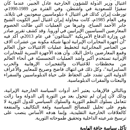
اغتيال وزير الدولة للشؤون الخارجية عادل الجبير، عندما كان
سفيرًا للسعودية في واشنطن. وفي الفترة من 1989-1990م،
تورطت إيران كذلك في اغتيال 4 دبلوماسيين سعوديين في تايلاند.
وفي العام 1985م، كانت محاولة إيران اغتيال أمير الكويت الشيخ
جابر الأحمد الصباح، وغيرها من العمليات التي طالت الخصوم
المعارضين السياسيين الإيرانيين في أوروبا. وقد كشف تقرير صادر
عن وزارة الدفاع الأمريكية "البنتاغون" في عام 2013م، أكد فيه
"أن أجهزة المخابرات الإيرانية لديها شبكة مكونة من عشرات آلاف
من العناصر المخابراتية لتخطيط عمليات الاغتيالات حول العالم
وقمع المعارضين داخل البلاد. وأن هذه الأجهزة السرية للمخابرات
الإيرانية تستخدم أكبر وأشد العمليات التجسسيّة في أنحاء العالم
من مخططات للاغتيالات والتفجيرات الإرهابية والحرب
السايبرانية"، وكل ذلك في انتهاك فاضح وصريح للمعايير والأعراف
الدولية التي تشدد على الحفاظ على حياة الدبلوماسيين والسفراء
والبعثات والمقرات الدبلوماسية.
وبالتالي فالإرهاب يعتبر أحد أدوات السياسة الخارجية الإيرانية،
وذلك لأن إيران لم تتحول بعد من الثورة إلى الدولة وما زالت
تتعامل بسلوك النظم الثورية والسلوك السياسي للدول الثورية لا
يقوم على تحليل للمصالح السياسية ولغة التكاليف والمنفعة
كالعلاقات الخارجية التقليدية، وإنما هدفه الأساس ينصب على
ترسيخ شرعيته الداخلية وتحقيق طموحاته الثورية.
تآكل سياسة حافة الهاوية