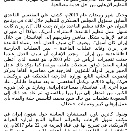
التنظيم الإرهابي من أجل خدمة مصالحها.
وخلال شهر رمضان عام 2019م، كشف علي الفقعسي القاعدي
السابق-مسؤول المجلس العسكري للتنظيم خلال لقاء في برنامج
الليوان عن علاقة تنظيم القاعدة بإيران حيث قال "إن إيران كانت
تسهل عمل تنظيم القاعدة؛ لاستنزاف أمريكا، مؤكدًا أن طهران
تدعم الإرهاب بشكل مباشر، وطريقهم إلى أفغانستان من خلال
إيران كان أسهل". ويضيف "أن سيف العدل -أحد زعماء القاعدة
في إيران وقائد عمليات القاعدة – يدير العمليات الخارجية
لـ«القاعدة» من إيران". وتجدر الإشارة أن سيف العدل عندما
حدثت تفجيرات الرياض في عام 2003م، هو نفسه الذي أعطى
إشارة التنفيذ، (وفق تسجيلات هاتفية موثقة) كما يؤكد ذلك عادل
الجبير وزير الدولة للشؤون الخارجية في محاضرة ألقاها بمركز
إيغمونت البحثي، التابع لوزارة الخارجية البلجيكية في بروكسل،
في22 يوليو 2016م. ويكمل الفقعسي أنه بعد سقوط طالبان، عاد
مرة أخرى إلى أفغانستان بمساعدة إيرانية، وشارك بن لادن هروبه
الكبير، من قندهار إلى تورا بورا وباكستان، ثم عاد بعد ذلك إلى
السعودية بتعليمات من خالد شيخ محمد، لتأسيس خلية والقيام بأي
عمل إرهابي كبير وعمليات اختطاف.
وتقول كاثرين باور، المستشارة السابقة حول شؤون إيران في
مكتب تمويل الإرهاب والجرائم المالية التابع لوزارة الخزانة
الأمريكية، في تصريح لها في قناة العربية في 22 مايو 2017م، إن
"علاقة إيران بالقاعدة نشأت قبل أحداث 11 سبتمبر حيث كانت