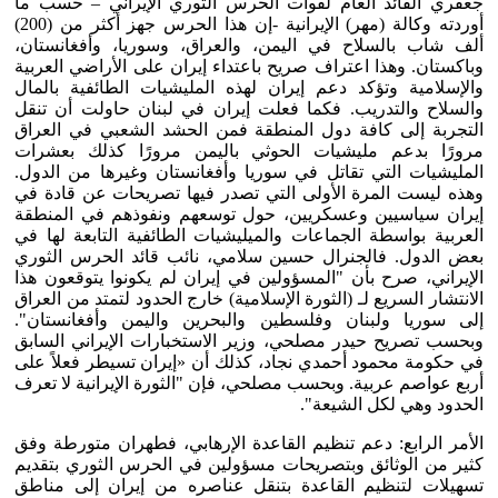
جعفري القائد العام لقوات الحرس الثوري الإيراني – حسب ما
أوردته وكالة (مهر) الإيرانية -إن هذا الحرس جهز أكثر من (200)
ألف شاب بالسلاح في اليمن، والعراق، وسوريا، وأفغانستان،
وباكستان. وهذا اعتراف صريح باعتداء إيران على الأراضي العربية
والإسلامية وتؤكد دعم إيران لهذه المليشيات الطائفية بالمال
والسلاح والتدريب. فكما فعلت إيران في لبنان حاولت أن تنقل
التجربة إلى كافة دول المنطقة فمن الحشد الشعبي في العراق
مرورًا بدعم مليشيات الحوثي باليمن مرورًا كذلك بعشرات
المليشيات التي تقاتل في سوريا وأفغانستان وغيرها من الدول.
وهذه ليست المرة الأولى التي تصدر فيها تصريحات عن قادة في
إيران سياسيين وعسكريين، حول توسعهم ونفوذهم في المنطقة
العربية بواسطة الجماعات والميليشيات الطائفية التابعة لها في
بعض الدول. فالجنرال حسين سلامي، نائب قائد الحرس الثوري
الإيراني، صرح بأن "المسؤولين في إيران لم يكونوا يتوقعون هذا
الانتشار السريع لـ (الثورة الإسلامية) خارج الحدود لتمتد من العراق
إلى سوريا ولبنان وفلسطين والبحرين واليمن وأفغانستان".
وبحسب تصريح حيدر مصلحي، وزير الاستخبارات الإيراني السابق
في حكومة محمود أحمدي نجاد، كذلك أن «إيران تسيطر فعلاً على
أربع عواصم عربية. وبحسب مصلحي، فإن "الثورة الإيرانية لا تعرف
الحدود وهي لكل الشيعة".
الأمر الرابع: دعم تنظيم القاعدة الإرهابي، فطهران متورطة وفق
كثير من الوثائق وبتصريحات مسؤولين في الحرس الثوري بتقديم
تسهيلات لتنظيم القاعدة بتنقل عناصره من إيران إلى مناطق