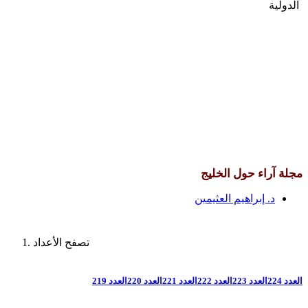
الدولية
مجلة آراء حول الخليج
د. إبراهيم العثيمين
تصفح الأعداد
العدد 224
العدد 223
العدد 222
العدد 221
العدد 220
العدد 219