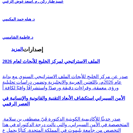
عميد طيار ركن ـ م .أسعد عوض الزعبي
د. هيله حمد المكيمي
د. فاطمة الشامسي
إصدارات
المزيد
الملف الاستراتيجي لمركز الخليج للأبحاث لعام 2026
صدر عن مركز الخليج للأبحاث الملف الاستراتيجي السنوي مع بداية
عام 2026م، باللغتين العربية والانجليزية وتضمن دراسات تحليلية
ورؤى معمقة، وقراءات دقيقة ورصدًا واستشرافًا وافيًا لكافة أ
الأمن السيبراني استكشاف الأبعاد التقنية والقانونية والإنسانية في
العصر الرقمي
صدر حديثًا للأكاديمية الكويتية الدكتورة فَيّ مصطفى بن سلامة
المتخصصة في الأمن السيبراني، والتي نالت درجة الدكتوراه في هذا
التخصص من جامعة بليموث في المملكة المتحدة، كتابًا يحمل ع