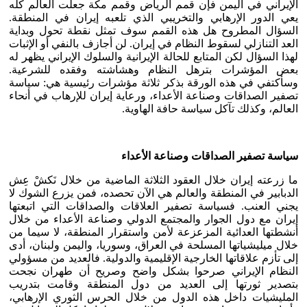
الإيراني في اليمن فإن قمم الرياض وقمم مكة جعلت العالم كله
يعي الدور الإرهابي والتخريبي الذي تلعبه إيران في المنطقة.
السؤال المطروح هل هذه القمم سوف تمثل نقطة تحول وبداية
العد التنازلي لسقوط النظام في إيران. لن أجازف بالنفي أو الإثبات
لهذا السؤال لكن المتابع للحالة الإيرانية والسلوك الإيراني يظهر له
بعض المؤشرات بترهل النظام وهشاشته وفقده للشرعية.
وسأكتفي في هذه الورقة بذكر ثلاثة مؤشرات رئيسية هي: سياسة
تصفير الصداقات وصناعة الأعداء، ورعاية إيران للإرهاب في أنحاء
العالم، وكذلك تآكل سياسة حافة الهاوية.
سياسة تصفير الصداقات وصناعة الأعداء
ما زرعته إيران خلال العقود الثلاثة الماضية من خلال نَكشْ عِش
الدبابير في المنطقة والعالم هي الآن تحصده، فمن يزرع الشوك ﻻ
يجني العنب. فسياسة تصفير العلاقات والصداقات التي اتبعتها
إيران مع دول الجوار والمجتمع الدولي وصناعة الأعداء من خلال
أنشطتها العدائية المزعزعة لأمن واستقرار المنطقة، لا سيما من
خلال ميليشياتها المسلحة في العراق، وسوريا، واليمن ولبنان، أدى
إلى تأزم علاقاتها الخارجية الإقليمية والدولية. فالعديد من مسؤولي
النظام الإيراني صرحوا بشكل واضح وصريح أن طهران نجحت
بتصدير ثورتها إلى العديد من دول المنطقة وقامت بتدريب
المليشيات داخل هذه الدول من خلال الحرس الثوري الإرهابي،