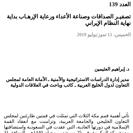
العدد 139
تصفيـر الصداقات وصناعة الأعداء ورعاية الإرهـاب بداية
نهاية النظام الإيراني
الخميس، 11 تموز/يوليو 2019
د. إبراهيم العثيمين
مدير إدارة الدراسات الاستراتيجية والأمنية ـ الأمانة العامة لمجلس
التعاون لدول الخليج العربية ـ كاتب وباحث في العلاقات الدولية
تأتي أهمية قمم مكة الثلاث التي تمثلت في قمتين طارئتين لمجلس
التعاون الخليجي والجامعة العربية، وتزامنت مع انعقاد القمة
الإسلامية في دورتها العادية، التي عقدت في السعودية واستضافتها
مدينة مكة المكرمة، في 25 من شهر رمضان 1440هــ، الموافق 31