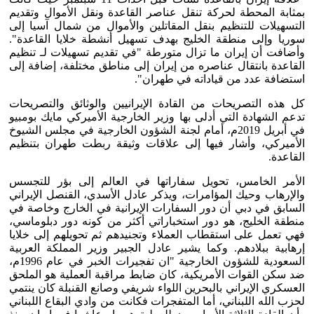
بمثابة المحطة لحركة تنقل عناصر القاعدة ونقل الأموال وتقديم
التسهيلات للتنظيم بنقل المقاتلين والأموال من شمال آسيا إلى
سوريا وإلى منطقة الخليج بهدف تسهيل أنشطة خلايا القاعدة".
وأضافت أن إيران ما تزال متورطة "في تقديم تسهيلات لـ تنظيم
القاعدة بانتقال عناصره من إيران إلى مناطق مختلفة، إضافة إلى
استضافة عدد من قياداته في طهران".
كل هذه التصريحات من القادة الإيرانيين والوثائق والتصريحات
تدعم الشهادة التي أدلى بها وزير الخارجية الأميركي مايك بومبيو
في أبريل 2019م، أمام لجنة الشؤون الخارجية في مجلس الشيوخ
الأميركي، وأشار فيها إلى علاقات وثيقة ربطت طهران بتنظيم
القاعدة.
الأمر الخامس، تحويل سفاراتها في العالم إلى بؤر للتجسس
والإرهاب وحيك المؤامرات، ويذكر عادل الأسدي، القنصل الإيراني
السابق في دبي أن دور السفارات الإيرانية في الخارج وخاصة في
منطقة الخليج، هو دور استخباراتي أكثر من كونه دور دبلوماسي،
فهي تعمل على استقطاب العملاء وتجنيدهم ثم تحويلهم إلى خلايا
إرهابية ببلادهم. وكما يشير عادل الجبير وزير المملكة العربية
السعودية للشؤون الخارجية "ان تفجيرات الخبر في عام 1996م،
ضد سكن القوات الأمريكية، كان ضابط مراقبة العملية هو الملحق
العسكري الإيراني بالبحرين اللواء شريفي وصانع القنبلة كان ينتمي
لحزب الله اللبناني، أما المتفجرات فكانت من وادي البقاع اللبناني