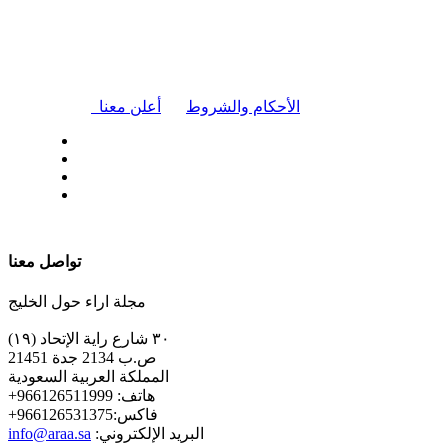
|
الأحكام والشروط
أعلن معنا
| تابعنا على
تواصل معنا
مجلة اراء حول الخليج
٣٠ شارع راية الإتحاد (١٩)
ص.ب 2134 جدة 21451
المملكة العربية السعودية
+هاتف: 966126511999
+فاكس:966126531375
:البريد الإلكتروني
info@araa.sa