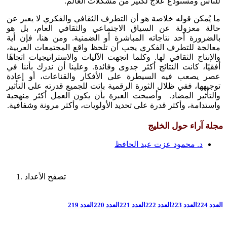
للناس ومستودع علاج لكثير من مشكلات العالم.
ما يُمكن قوله خلاصة هو أن التطرف الثقافي والفكري لا يعبر عن
حالة معزولة عن السياق الاجتماعي والثقافي العام، بل هو
بالضرورة أحد نتاجاته المباشرة أو الضمنية. ومن هنا، فإن أية
معالجة للتطرف الفكري يجب أن تلحظ واقع المجتمعات العربية،
والإنتاج الثقافي لها. وكلما اتجهت الآليات والاستراتيجيات اتجاهًا
أفقيًا، كانت النتائج أكثر جدوى وفائدة. وعلينا أن ندرك بأننا في
عصر يصعب فيه السيطرة على الأفكار والقناعات، أو إعادة
توجيهها، ففي ظلال الثورة الرقمية باتت للجميع قدرته على التأثير
والتأثير المضاد. وأصبحت العبرة بأن يكون العمل أكثر منهجية
واستدامة، وأكثر قدرة على تحديد الأولويات، وأكثر مرونة وشفافية.
مجلة آراء حول الخليج
د. محمود عزت عبد الحافظ
تصفح الأعداد
العدد 224
العدد 223
العدد 222
العدد 221
العدد 220
العدد 219