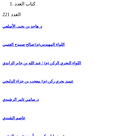
كتاب العدد
العدد 221
د. هاجد بن يحيى الأصلعي
اللواء المهندس(م)/صالح صنيدح العتيبي
اللواء البحري الركن (م) / عبد الله بن جابر الزايدي
عميد بحري ركن (م)/ معجب بن جزاء الدلبحي
د. سامي ثامر الرشيدي
عاصم الشيدي