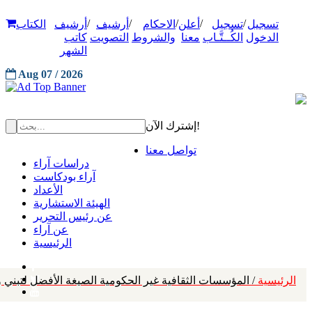
/
/
/
/
/
تسجيل
تسجيل
أعلن
الاحكام
أرشيف
أرشيف
الكتاب
الدخول
الكُــتَّـاب
معنا
والشروط
التصويت
كاتب
الشهر
Aug 07 / 2026
إشترك الآن!
تواصل معنا
دراسات آراء
آراء بودكاست
الأعداد
الهيئة الاستشارية
عن رئيس التحرير
عن آراء
الرئيسية
الرئيسية
/ المؤسسات الثقافية غير الحكومية الصيغة الأفضل لتبني و