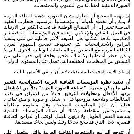
الصورة الذهنية المتبادلة بين الشعوب والمجتمعات.
إن مهمة التصحيح أو التعامل بشأن الصورة الذهنية للثقافة العربية
لا يمكن أن تخضع للدولة أو مؤسساتها الرسمية، فتجارب العقود
الماضية تشير إلى أن المصالح الوطنية قد تحدث الكثير من الارتباك
في العمل الثقافي والإعلامي. وعليه فإن المؤسسات الثقافية غير
الحكومية بكافة أشكالها هي الصيغة الأكثر فاعلية في تبني وتنفيذ
البرامج والاستراتيجيات التي تستهدف تصحيح المفهوم الغربي
للثقافة العربية مع التنسيق مع المنظمات الوطنية الأخرى التي لا
يمكن حظر أنشطتها بلا شك، فنحن بحاجة إلى قدر أعلى من
التنسيق بين المنظمات المختلفة التي تعمل على المستوى الدولي.
إن تلك الاستراتيجيات المستقبلية لابد أن تراعي الأسس التالية:
أن تعتمد نظرة المؤسسات الثقافية العربية الاستراتيجية للتغيير
على ما يمكن تسميته "صناعة الصورة البديلة" بدلاً من الانشغال
بردود الأفعال ومحاولات الترقيع
. فبدلاً من الإغراق في تفنيد
المغالطات وملاحقة مروجيها في أي شكل أو صورة أو منتج ثقافي،
فعلينا أن نقدم المعلومات الصحيحة وفق منظومة متكاملة
ومستمرة غير منقطعة. وكذلك أن تسلك المؤسسات الثقافية
سياسة النفس الطويل ولا ترتهن للعمل الوقتي أو البرامج الثقافية
قصيرة الأجل الذي قد تنجح نجاحًا وقتيًا وليس نجاحًا مستديمًا.
أن تتوجه البرامج والمنتجات الثقافية العربية والتي ستعمل على