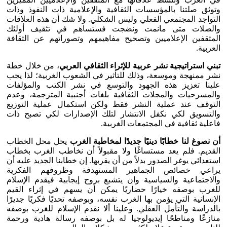
وتوثق صلتنا بالمؤسسات الثقافية والإعلامية ذات النفوذ وذات
التواجد المجتمعي الفعلي وليس الشكلي. ولا شك أن هذه العلاقات
والصلات متى مانمت ونضجت فستساهم في تثقيف أولئك
المثقفين الإعلاميين وتصحيح مفاهيمهم وتصوراتهم عن الثقافة
العربية.
تبني استراتيجية نشر عربية للإثراء الثقافي العربي
، من خلال خطة
نشر ممنهجة وموسعة، وذلك للتأثير في الشعوب الغربية؛ لذا يجب
علينا تعزيز هذه الجهود والتوسع في نشر الكتب والمؤلفات
والمسرحيات والمجلات الثقافية بلغات أجنبية المترجمة، وعدم
التوقف عند عملية النشر فقط ولكن استكمال عملية التوزيع
والتسويق لكي نكفل الانتشار لتلك الإصدارات لكي تصبح ذات
فاعلية ثقافية في المجتمعات الغربية.
أن نصوغ لنا خطابًا دينيًا جديدًا لمخاطبة الغرب
يحل محل الخطاب
القديم. فلم يعد مستساغًا ولا مقبولاً أن نخاطب الغرب بخطاب
استعدائي يوغر الصدور بدلاً من أن يقربها. إن خطابنا الجديد عليه أن
يراعي خصائص الجماهير المستهدفة وظروفهم الفكرية
والاجتماعية والسياسية وان يتشبع بروح إيجابية فيقدم الإسلام
للغرب بوصفه خيارًا حضاريًا يمكن أن يسهم في إثراء القيم
الإنسانية التي يؤمن بها الغرب نفسه، وبوصفه تحديًا فكريًا جديرًا
بالدراسة والتأمل العقلي. وعلينا ألا نقدم الإسلام للغرب بوصفه
منازعًا ومناطحًا إيديولوجيا له بل بوصفه رسالة هادية ورحمة