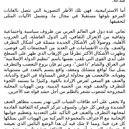
مبدعة.
أما الاستراتيجية، فهي تلك الأطر التصورية التي تتصل بالغايات
المرجو بلوغها مستقبلا في مجال ما، وتشمل الآليات المثلى
لتحقيقها.
تعاني عدة دول في العالم العربي من ظروف سياسية واجتماعية
وثقافية من الانعزال الثقافي، إلى الدول الفاشلة، إلى الحروب
الأهلية، ووصولاً إلى الأشكال الجديدة متمثلة في أشكال التطرف
والعنف. وأدت الانقسامات في العديد من المجتمعات إلى فوضى،
وظهرت الأشكال الأكثر تطرفًا من الإرهاب الذي ظهر على السطح
على أيدي القوى التي تلقب نفسها باسم "تنظيم الدولة الإسلامية"
في العراق والشام "داعش"، ومن ثم فإن بزوغ التعصب والتطرف
يمثل نبذًا لواقع متشابك ومعقد، واقع يتسم بالتعدد في مستوياته
وهوياته. فالتعصب هو محاولة لرفض المساواة في النوع والديانة،
والعنف هو السعي لفرض الإرادة بالقوة. وكثيرًا ما يستمد اللجوء
للتطرف والعنف قوته من الحمية الدينية، ومن الهويات المحلية
المجروحة لشعوب تشعر بالظلم من أجل حشد قواه ضد الآخرين.
ولا يخفى على أحد طاقات الشباب التي تهدر بسبب مظاهر العنف
الشديدة ورفض كل حوار، ولسوف تتركز المعركة الثقافية القادمة
لمجابهة التطرف والعنف في التأكيد على التعددية وتعظيم جوانبها
الإيجابية مع الاعتراف بالمجموعة المركبة من الهويات التي يمتلكها
كل فرد فينا. ومما لا شك فيه أن هذا الوضع البائس الذي تعيشه
المجتمعات العربية، أصبحت فيه الثقافة جزئية ثانوية، وتدهورت