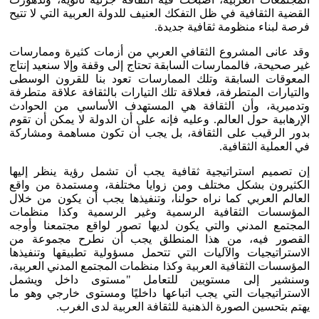
القضية الثقافية في ظل التفكك العنيف للدولة العربية التي لا تتيح
فرصة لبناء منظومة ثقافية جديدة.
وقد عانى المشروع الثقافي العربي من أزمات كثيرة وممارسات
غير صحيحة، فالممارسات السابقة تحتاج إلى وقفة وإلا سنعيد إنتاج
المعوقات السابقة وتلك الممارسات تعود بنا للقرون الوسطى
والتيارات المتطرفة، فعلاقة تلك التيارات بالثقافة علاقة متطرفة
وتدميرية، وأن الثقافة هي المستهدف الأساسي من الحوادث
الإرهابية حول العالم. وعليه فإنه على أن الدولة لا يمكن أن تقوم
بدور الرقيب على الثقافة، بل يجب أن تكون مساهمة ومشاركة
في العملية الثقافية.
إن تصميم استراتيجية ثقافية يجب أن تشمل رؤية ينظر إليها
الكثيرون بشكل مختلف ومن زوايا مختلفة، ومستمدة من واقع
العالم العربي كما نراه حولنا، وتنفيذها يجب أن يكون من خلال
المؤسسات الثقافية الرسمية وغير الرسمية وكذا منظمات
المجتمع المدني والتي يكون لديها تصور لواقع مجتمعنا وأوجه
القصور فيه، من هذا المنطلق يجب أن نطرح مجموعة من
الاستراتيجيات والآليات التي تتحمل مسؤولية تطبيقها وتنفيذها
المؤسسات الثقافية العربية وكذا منظمات المجتمع المدني العربية،
وسنشير إلى مستويين للتعامل "مستوى داخل ويشمل
الاستراتيجيات التي يجب اتباعها داخليًا ومستوى خارجي وهو ما
يهتم بتحسين الصورة الذهنية للثقافة العربية لدى الغرب.