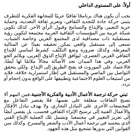
أولاً: على المستوى الداخلي
يجب أن يكون هناك برنامجًا ثقافيًا عربيًا للمجابهة الفكرية للتطرف
يتبنى حركة جادة للتجديد الثقافي، وتعزيز ثقافة التعددية، وحماية
حرية التعبير، والإبداع والتسامح وقبول الرأي الآخر. كذلك تكوين
شبكة عربية بين المؤسسات الثقافية العربية مجتمعة لتكوين رؤية
مستقبلية ذات مصداقية لدى المجتمع العربي وخاصة الشباب،
تسعى إلى مستقبل واقعي يمكن تحقيقه بعيدًا عن المثالية
المفرطة. وكذلك ضرورة وضع التكيُّف، كشرط أساسي للإبداع
الثقافي العربي العصري، ليوافق الإنتاج الذوق العربي، ويلائم الجو
العربي، وفي هذا الميدان تجد الأصالة مجالاً ملائمًا لها أيضًا،
فالاعتماد على الموروث قد يفتح الطريق إلى الإبداع. ولكي يتحقق
التواصل بين الماضي والمستقبل في إطار استمرارية خلاقة، فلابد
من استيعاب العلوم الاجتماعية وتطبيقها على الواقع بدون إحجام أو
تردد.
تبني حركة ترجمة الأعمال الأدبية والفكرية الأجنبية
،فمن المهم ألا
تصبح الثقافات منغلقة على نفسها، فلا يقتصر التفاعل مع
المجتمعات الأخرى على التبادل التجاري، ولا يهدف تبادل الأفكار
والأعمال الفنية إلى ترسيخ الإثراء الثقافي فحسب، بل يفضي أيضًا
إلى تعزيز التغيير في مجتمعنا. وتشمل تلك العملية الإنتاج الفني
الذي يتجسد في ترجمة أعمال الأدب والشعر والمسرح. وكذلك سن
القوانين التي بدورها تشجيع مثل هذه الجهود.