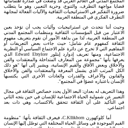
المجتمع المدني في العالم العربي قد وضعت في صدارة اهتماماتها
قضايا مواجهة التطرف، والتنوع، وحرية التعبير، وهو ما يتطلب
ضرورة التفكير في الاستراتيجيات الثقافية والآليات الفعالة لمجابهة
التطرف الفكري في المنطقة العربية.
وحيث أننا نتحدث عن استراتيجيات وآليات يجب أن تؤخذ بعين
الاعتبار من قبل المؤسسات الثقافية ومنظمات المجتمع المدني
في المنطقة العربية، لذا من بداهة الأمور أن نقوم بتعريف مفهوم
الثقافة كمفهوم عام شامل؛ حيث جاءت بعض التعريفات أو
المفاهيم التي لا تخرج عن دائرة علم الاجتماع السياسي أو النظرية
الاجتماعية، ومنها تعريف إدوارد إبتلور Edward Ebtylore الذي
يعرفها بأنها "مجموعة من المعارف المتداخلة والمعتقدات والفن
والأخلاق وبعض الآفاق والقيم الإنسانية، ويشير إلى أنها "هو ذلك
الكل المرتب الذي يشمل المعرفة والمعتقدات والفن والأخلاق
والقانون والأعراف والقدرات والعادات الأخرى التي يكتسبها
الإنسان باعتباره عضوًا في المجتمع".
وهذا التعريف له بعدان: البعد الأول يحدد خصائص الثقافة في مجال
التعبير عن شمولية الحياة الاجتماعية للإنسان في حين يتجه الثاني
في التأكيد على أن الثقافة تتحقق بالاكتساب، وهي ذات بعد
اجتماعي.
أما كلوكهورن C.Kllikhorn، فيعرف الثقافة بأنها: "منظومة
القيم الموجودة في وسائل الحياة المختلفة التي توصّل إليها الإنسان