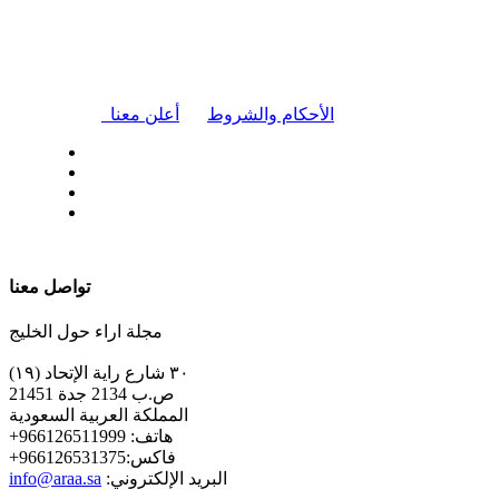
|
الأحكام والشروط
أعلن معنا
| تابعنا على
تواصل معنا
مجلة اراء حول الخليج
٣٠ شارع راية الإتحاد (١٩)
ص.ب 2134 جدة 21451
المملكة العربية السعودية
+هاتف: 966126511999
+فاكس:966126531375
:البريد الإلكتروني
info@araa.sa