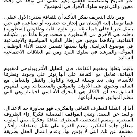
عبر التاريخ والمتضمنة العقلي وغير عقلي التي توجد في وقت
معين، والتي توجه سلوك الأفراد في المجتمع".
ومن ذلك التعريف يمكن التأكيد أن للثقافة بعدين: الأول عقلي،
فيما توصل إليه الإنسان من إنجازات حضارية أو صناعية، في حين
يتمثل غير العقلي فيما تلقنه من علوم نقلية وطقوس (أسطورية)
دخلت هي الأخرى في الأسطورة وأضحت جزءًا هامًا من مكوناته
الثقافية، وكلاهما موجود في إطار الدائرة السياسية والاجتماعية
في موضوع الدراسة، وأنها ببعديها تتضمن تحديد الأداء الوظيفي
الموجَّه والمرشد في سلوك الفرد ومن ثم العلاقات الاجتماعية
السائدة.
وفيما يتعلق بمفهوم الثقافة، فإن التحليل الأنثروبولوجي لمفهوم
الثقافة، تعامل مع الثقافة على أنها تؤثر على وجودنا ونظرتنا
للأشياء، وهي تعد وسيلة للرؤية والتأويل والنظر والتعامل مع
العالم، وتحتوي على الأدوات والمواثيق والمعتقدات. ومن المفهوم
السابق نجد أن الأفكار هي المحرك الأساسي لحياتنا، وهي التي
تنظم المواثيق بجميع أنواعها.
أما إذا انتقلنا للتطرف الثقافي والفكري، فهو مجاوزة حد الاعتدال،
والبعد عن القصد، وتبني المواقف المتصلبة فكريًا إزاء الظروف
المتغيرة. وتتسم الشخصية المتطرفة ثقافيًا وفكريًا، ببني أسلوب
منغلق جامد للتفكير، وعدم القدرة على تقبل معتقدات وأفكار
مختلفة عن تلك التي لا يؤمن بها، وعدم إعمال العقل بطريقة