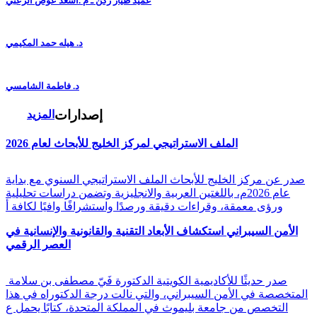
عميد طيار ركن ـ م .أسعد عوض الزعبي
د. هيله حمد المكيمي
د. فاطمة الشامسي
إصدارات
المزيد
الملف الاستراتيجي لمركز الخليج للأبحاث لعام 2026
صدر عن مركز الخليج للأبحاث الملف الاستراتيجي السنوي مع بداية
عام 2026م، باللغتين العربية والانجليزية وتضمن دراسات تحليلية
ورؤى معمقة، وقراءات دقيقة ورصدًا واستشرافًا وافيًا لكافة أ
الأمن السيبراني استكشاف الأبعاد التقنية والقانونية والإنسانية في
العصر الرقمي
صدر حديثًا للأكاديمية الكويتية الدكتورة فَيّ مصطفى بن سلامة
المتخصصة في الأمن السيبراني، والتي نالت درجة الدكتوراه في هذا
التخصص من جامعة بليموث في المملكة المتحدة، كتابًا يحمل ع