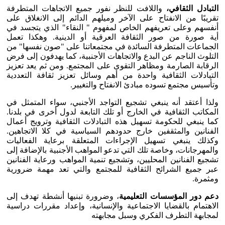
التبادل الثقافي،
واللافت للنظر نفور جميع الاتجاهات المتطرفة
تقريبًا من الانفتاح على الآخر وميلهم الدائم إلى الانغلاق على
أنفسهم وعلى تعريفهم الخاص لمفهوم " النقاء" الذي يتجسد في
أية صورة من صور الثقافة العرقية أو الدينية. وهكذا تعمل
الجماعات المتطرفة السائدة في مجتمعاتنا على "صون نفسها" من
التلوث الناجم عن البدع والاتجاهات الأجنبية، كما يهدفون إلى فرض
الرقابة الصارمة ومظاهر التقوى على المجتمع. ومن ثم يعد تعزيز
التبادلات الثقافية واحدة من أهم وسائل تعزيز ثقافة التعددية
وتأسيس مجتمع تسوده مبادئ الانفتاح والتغيير.
ولذا أعتقد أنه ينبغي تشجيع التواجد الأجنبي، سواء المتمثل في
المكاتب الثقافية في الخارج أو تلك التابعة لدول أخرى في بلدنا.
كما ينبغي للحكومة تسهيل هذه التبادلات الثقافية وترويج أعمال
الفنانين والمثقفين خارج حدودهم السياسية في كلا الاتجاهين.
وكذلك ينبغي تسهيل الإجراءات المتعلقة برعاية الفعاليات
والمهرجانات، وخاصة تلك التي تدعو المواهب الأجنبية بالإضافة إلى
تشجيع الفنانين المحليين، وتشجيع تنمية المواهب ورعاية الفنانين
عبر جميع الشرائح الثقافية للمجتمع والتي تعد مهمة ضرورية
ومثمرة.
دعم دور المؤسسات التعليمية
، وضرورة تبنيها أنشطة تهدف إلى
الاهتمام بالقضايا الاجتماعية والإنسانية، وإعداد مقررات دراسية
لمجابهة التطرف الفكري وسبل مجابهته