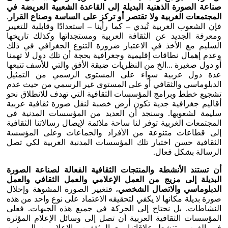
صناعة الصورة الذهنية البديلة إلى القاعدة الشعبية العريضة في
المجتمعات الغربية ولا تقتصر أو تركز على الساسة وصناع القرار
.
فإن الشعوب الغربية تُبدي – كما رأينا – استعدادًا وقابلية للتغيير
ومعرفة الجديد عن الثقافة العربية ومستجداتها وكذلك تاريخها
السليم مع الأخذ في الاعتبار ضرورة التنوع الجغرافي في ذلك
وعدم إهمال نطاقات إقليمية وجغرافية بحجة أن تلك دول لا تهمنا
أو دول صغيرة ...الخ من النظريات ضيقة الأفق والتي للأسف تتبعها
عدة دول عربية سواء على المستوى الرسمي من التمثيل
الدبلوماسي والثقافي أو على المستوى غير الرسمي من حيث عدم
تشجيع خطط وبرامج المؤسسات الثقافية التي تهدف للانطلاق نحو
أقاليم جغرافية جدية تكون أرض خصبة لنقل صورة ثقافية عربية
سليمة لشعوبها. وسنجد أن العديد من المؤسسات المدنية في
المجتمعات الغربية توفر لنا ساحة ملائمة لإيصال رسالاتنا الثقافية
إلى قطاعات متنوعة من الأفراد والجماعات وعلى المؤسسة
الثقافية حسن اختيار تلك المؤسسات المدنية الغربية لكي تصل
الرسالة بشكل فعال.
أن تستند الأنشطة والمنتجات الثقافية الفعالة لصناعة الصورة
البديلة إلى مزيج من العمل الإعلامي والعمل الثقافي والعمل
الدبلوماسي والاتصال الشخصي
، فتغيير الصورة المشوهة وإحلال
صورة بديلة مكانها لا يكفي لتحقيقه الاعتماد على نوع واحد من هذه
النشاطات. بل نحتاج إلى الحركة في جميع هذه الجبهات. فعلى
المؤسسات الثقافية العربية أن تصل إلى وسائل الإعلام المؤثرة
في الغرب وتنشط علاقاتها مع المثقفين والإعلاميين المميزين