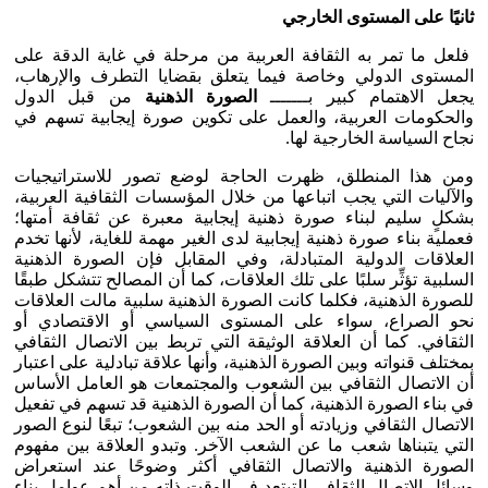
ثانيًا على المستوى الخارجي
فلعل ما تمر به الثقافة العربية من مرحلة في غاية الدقة على
المستوى الدولي وخاصة فيما يتعلق بقضايا التطرف والإرهاب،
يجعل الاهتمام كبير بـــــــ
الصورة الذهنية
من قبل الدول
والحكومات العربية، والعمل على تكوين صورة إيجابية تسهم في
نجاح السياسة الخارجية لها.
ومن هذا المنطلق، ظهرت الحاجة لوضع تصور للاستراتيجيات
والآليات التي يجب اتباعها من خلال المؤسسات الثقافية العربية،
بشكلٍ سليم لبناء صورة ذهنية إيجابية معبرة عن ثقافة أمتها؛
فعملية بناء صورة ذهنية إيجابية لدى الغير مهمة للغاية، لأنها تخدم
العلاقات الدولية المتبادلة، وفي المقابل فإن الصورة الذهنية
السلبية تؤثِّر سلبًا على تلك العلاقات، كما أن المصالح تتشكل طبقًا
للصورة الذهنية، فكلما كانت الصورة الذهنية سلبية مالت العلاقات
نحو الصراع، سواء على المستوى السياسي أو الاقتصادي أو
الثقافي. كما أن العلاقة الوثيقة التي تربط بين الاتصال الثقافي
بمختلف قنواته وبين الصورة الذهنية، وأنها علاقة تبادلية على اعتبار
أن الاتصال الثقافي بين الشعوب والمجتمعات هو العامل الأساس
في بناء الصورة الذهنية، كما أن الصورة الذهنية قد تسهم في تفعيل
الاتصال الثقافي وزيادته أو الحد منه بين الشعوب؛ تبعًا لنوع الصور
التي يتبناها شعب ما عن الشعب الآخر. وتبدو العلاقة بين مفهوم
الصورة الذهنية والاتصال الثقافي أكثر وضوحًا عند استعراض
وسائل الاتصال الثقافي التيتعد في الوقت ذاته من أهم عوامل بناء