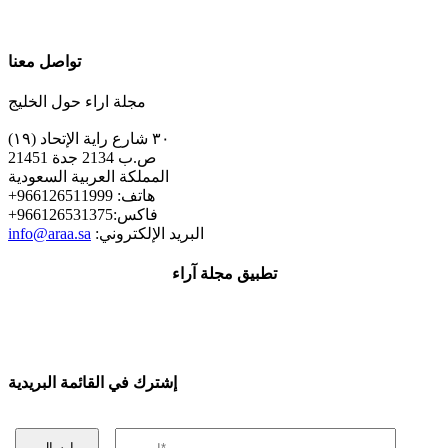
تواصل معنا
مجلة اراء حول الخليج
٣٠ شارع راية الإتحاد (١٩)
ص.ب 2134 جدة 21451
المملكة العربية السعودية
+هاتف: 966126511999
+فاكس:966126531375
:البريد الإلكتروني
info@araa.sa
تطبيق مجلة آراء
إشترك في القائمة البريدية