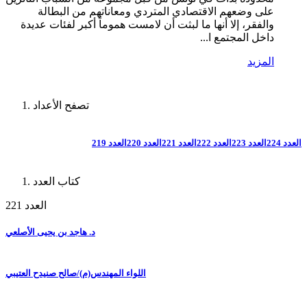
على وضعهم الاقتصادي المتردي ومعاناتهم من البطالة
والفقر، إلا أنها ما لبثت أن لامست هموماً أكبر لفئات عديدة
داخل المجتمع ا...
المزيد
تصفح الأعداد
العدد 224
العدد 223
العدد 222
العدد 221
العدد 220
العدد 219
كتاب العدد
العدد 221
د. هاجد بن يحيى الأصلعي
اللواء المهندس(م)/صالح صنيدح العتيبي