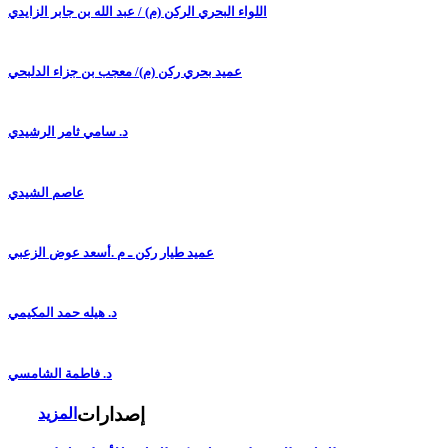
اللواء البحري الركن (م) / عبد الله بن جابر الزايدي
عميد بحري ركن (م)/ معجب بن جزاء الدلبحي
د. سامي ثامر الرشيدي
عاصم الشيدي
عميد طيار ركن ـ م .أسعد عوض الزعبي
د. هيله حمد المكيمي
د. فاطمة الشامسي
إصدارات
المزيد