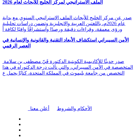
الملف الاستراتيجي لمركز الخليج للأبحاث لعام 2026
صدر عن مركز الخليج للأبحاث الملف الاستراتيجي السنوي مع بداية
عام 2026م، باللغتين العربية والانجليزية وتضمن دراسات تحليلية
ورؤى معمقة، وقراءات دقيقة ورصدًا واستشرافًا وافيًا لكافة أ
الأمن السيبراني استكشاف الأبعاد التقنية والقانونية والإنسانية في
العصر الرقمي
صدر حديثًا للأكاديمية الكويتية الدكتورة فَيّ مصطفى بن سلامة
المتخصصة في الأمن السيبراني، والتي نالت درجة الدكتوراه في هذا
التخصص من جامعة بليموث في المملكة المتحدة، كتابًا يحمل ع
|
الأحكام والشروط
أعلن معنا
| تابعنا على