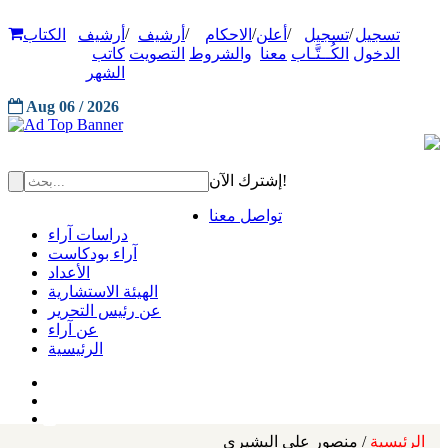
/
/
/
/
/
تسجيل
تسجيل
أعلن
الاحكام
أرشيف
أرشيف
الكتاب
الدخول
الكُــتَّـاب
معنا
والشروط
التصويت
كاتب
الشهر
Aug 06 / 2026
إشترك الآن!
تواصل معنا
دراسات آراء
آراء بودكاست
الأعداد
الهيئة الاستشارية
عن رئيس التحرير
عن آراء
الرئيسية
الرئيسية
/ منصور علي البشيري