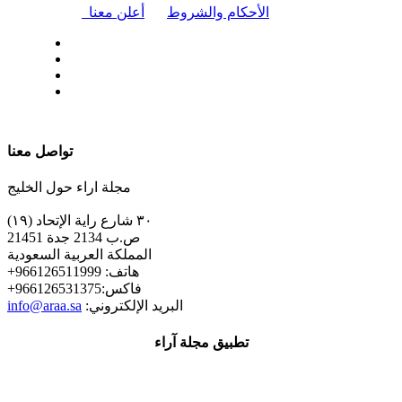
|
الأحكام والشروط
أعلن معنا
| تابعنا على
تواصل معنا
مجلة اراء حول الخليج
٣٠ شارع راية الإتحاد (١٩)
ص.ب 2134 جدة 21451
المملكة العربية السعودية
+هاتف: 966126511999
+فاكس:966126531375
:البريد الإلكتروني
info@araa.sa
تطبيق مجلة آراء