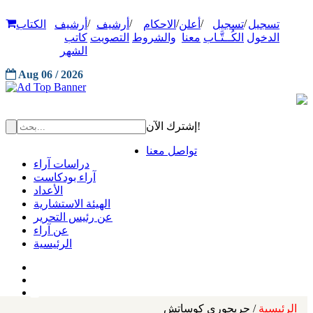
/
/
/
/
/
تسجيل
تسجيل
أعلن
الاحكام
أرشيف
أرشيف
الكتاب
الدخول
الكُــتَّـاب
معنا
والشروط
التصويت
كاتب
الشهر
Aug 06 / 2026
إشترك الآن!
تواصل معنا
دراسات آراء
آراء بودكاست
الأعداد
الهيئة الاستشارية
عن رئيس التحرير
عن آراء
الرئيسية
الرئيسية
/ جريجوري كوساتش