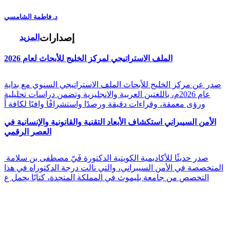
د. فاطمة الشامسي
إصدارات
المزيد
الملف الاستراتيجي لمركز الخليج للأبحاث لعام 2026
صدر عن مركز الخليج للأبحاث الملف الاستراتيجي السنوي مع بداية
عام 2026م، باللغتين العربية والانجليزية وتضمن دراسات تحليلية
ورؤى معمقة، وقراءات دقيقة ورصدًا واستشرافًا وافيًا لكافة أ
الأمن السيبراني استكشاف الأبعاد التقنية والقانونية والإنسانية في
العصر الرقمي
صدر حديثًا للأكاديمية الكويتية الدكتورة فَيّ مصطفى بن سلامة
المتخصصة في الأمن السيبراني، والتي نالت درجة الدكتوراه في هذا
التخصص من جامعة بليموث في المملكة المتحدة، كتابًا يحمل ع