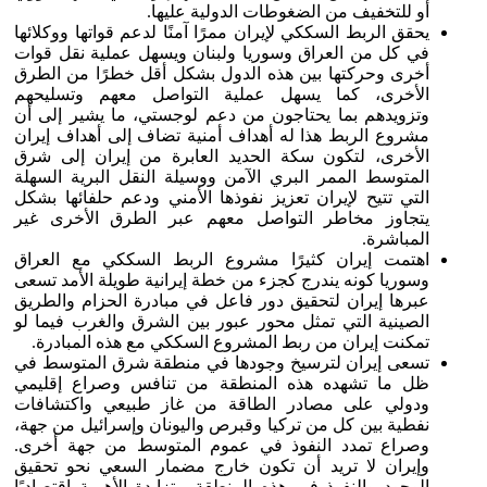
أو للتخفيف من الضغوطات الدولية عليها.
يحقق الربط السككي لإيران ممرًا آمنًا لدعم قواتها ووكلائها
في كل من العراق وسوريا ولبنان ويسهل عملية نقل قوات
أخرى وحركتها بين هذه الدول بشكل أقل خطرًا من الطرق
الأخرى، كما يسهل عملية التواصل معهم وتسليحهم
وتزويدهم بما يحتاجون من دعم لوجستي، ما يشير إلى أن
مشروع الربط هذا له أهداف أمنية تضاف إلى أهداف إيران
الأخرى، لتكون سكة الحديد العابرة من إيران إلى شرق
المتوسط الممر البري الآمن ووسيلة النقل البرية السهلة
التي تتيح لإيران تعزيز نفوذها الأمني ودعم حلفائها بشكل
يتجاوز مخاطر التواصل معهم عبر الطرق الأخرى غير
المباشرة.
اهتمت إيران كثيرًا مشروع الربط السككي مع العراق
وسوريا كونه يندرج كجزء من خطة إيرانية طويلة الأمد تسعى
عبرها إيران لتحقيق دور فاعل في مبادرة الحزام والطريق
الصينية التي تمثل محور عبور بين الشرق والغرب فيما لو
تمكنت إيران من ربط المشروع السككي مع هذه المبادرة.
تسعى إيران لترسيخ وجودها في منطقة شرق المتوسط في
ظل ما تشهده هذه المنطقة من تنافس وصراع إقليمي
ودولي على مصادر الطاقة من غاز طبيعي واكتشافات
نفطية بين كل من تركيا وقبرص واليونان وإسرائيل من جهة،
وصراع تمدد النفوذ في عموم المتوسط من جهة أخرى.
وإيران لا تريد أن تكون خارج مضمار السعي نحو تحقيق
الوجود والنفوذ في هذه المنطقة متزايدة الأهمية اقتصاديًا