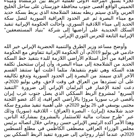
كجزء يسبق المرحلة الأولى لعملية الربط بين كرمنشاه وميناء
الخميني الواقع أقصى جنوب محافظة خوزستان على ساحل الخليج
العربي والذي سيتم ربطه بمنفذ الشلامجة الذي يربط بسكة حديد
مع ميناء البصرة ثم عبر الحدود العراقية السورية لتصل سكة
الحديد إلى ميناء اللاذقية السوري، وأحالت الحكومة الإيرانية تنفيذ
السكك الحديدية على أراضيها إلى شركة "بنياد المستضعفين"
الإيرانية التابعة للحرس الثوري الإيراني.
وأوضح مساعد وزير الطرق والتنمية الحضرية الإيراني خير الله
خادمي في يوليو 2019م، أن الحكومة الإيرانية تتفاوض مع الحكومة
العراقية من أجل استلام الأراضي اللازمة للبدء بتنفيذ خط السكة
الحديد من الشلامجة إلى ميناء البصرة، وأن إيران ستتحمل تكلفة
هذه السكة وهي تقوم بتنفيذها، مثلما أعلنت أنها ستنفذ القسم
الآخر الذي سيمتد من البصرة إلى الحدود السورية وتدفع تكاليفه
على أن تستردها من العراق في وقت لاحق، وفي يوليو 2020م،
دعت لجنة الإعمار في البرلمان الإيراني إلى ضرورة "التنفيذ
السريع" لمشروع الربط السككي الذي يصل جنوب غرب إيران
بأقصى غرب سوريا مرورًا بالأراضي العراقية، إذ أكد عضو اللجنة
مجتبى يوسفي في 26 يوليو 2020م، على أهمية تنفيذ مشروع سكة
حديد شلامجة (إيران) - البصرة (العراق) - اللاذقية (سوريا) وذلك
عبر "طرح سندات مالية للاستثمار بالمشروع بمشاركة الناس،
وهذا الأمر أكده الرئيس الإيراني حسن روحاني خلال اتصاله برئيس
مجلس الوزراء العراقي مصطفى الكاظمي في مطلع أغسطس
2020م، عندما أشار روحاني إلى ضرورة تنفيذ الربط السككي بين