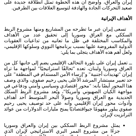
إيران والعراق، وأوضح أن هذه الخطوة تمثل انطلاقة جديدة على
صعيد التحركات الجادة والهادفة لتوسيع العلاقات بين الطرفين.
الأهداف الإيرانية
تسعى إيران عبر ما تطرحه من المشاريع ومنها مشروع الربط
السككي مع العراق وسوريا إلى تحقيق عدد من الأهداف
والمكاسب المختلفة في ظل ما تعانيه من تداعيات العقوبات
الدولية المفروضة عليها بسبب برنامجها النووي وسلوكها الإقليمي،
ولعل أهم هذه الأهداف يتجلى بما يلي:
ــ تعمل إيران على بلورة التحالف الإقليمي يضم إلى جانبها كل من
العراق وسوريا ولبنان، تعده "تحالفًا استراتيجيًا" لمواجهة ما تراه
إيران "تهديدات أجنبية" و"إرساء الأمن المستدام في المنطقة" على
حد تعبير مستشار المرشد الأعلى يحيى رحيم صفوي، والذي وصف
هذا المحور أيضًا بأنه: "محور اقتصادي وسياسي وأمني ودفاعي في
مواجهة الكيان الصهيوني وأمريكا"، ويُعد مشروع الربط السكك
الحديدية مع العراق وسوريا وصولاً البحر المتوسط أحد أهداف
وأدوات محور إيران الإقليمي وأنه على حد توصيف يحيى رحيم
صفوي يبلور مفهومًا جيواقتصاديًا يمنح مليارات الدولارات من عوائد
الترانزيت لإيران.
يمثل مشروع الربط السككي بين إيران والعراق وسوريا
جزءًا من مشروع الممر البري الاستراتيجي لإيران الذي