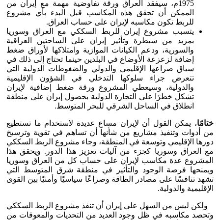
1975م، سيفقد العراق ورقة تفاوضية مهمة مع إيران من
الممكن أن تحقق هذه المكاسب قبل البدء بأي مشروع
للربط تكون مكاسبه لإيران على حساب العراق.
يتسبب مشروع إيران للربط السككي مع العراق وسوريا
بمزيد من سيطرة وتأثير إيران على الساحتين العراقية
والسورية، ودعم الكيانات الموازية وامتلاكها لأوراق ضغط
إضافة لزعزعة الأوضاع في البلدين حينما تحتاج إلى ذلك في
سياق صراعها الإقليمي والدولي والضغوطات الدولية التي
تتعرض جراء سلوكها التدخلي في الشؤون الإقليمية
والدولية، وسيعطي المشروع ورقة ضغط إضافية لإيران
تشكل خطرًا على التجارة الدولية بحصول إيران على منطقة
انطلاق في الساحل الشرقي للبحر المتوسط.
ختامًا
، يمكن القول أن لإيران مساع عديدة لاستخدام ما تستطيع
من أدوات وتنفيذ مشاريع من شأنها أن تساهم في تقوية وترسيخ
دورها الإقليمي وتوسعة في المنطقة، وجاء مشروع الربط السككي
مع العراق وسوريا كجزء من آليات تعزيز هذا الدور. ويحقق هذا
المشروع عدة مكاسب لإيران على حساب كل من العراق وسوريا
ويمنحها فرصة الوجود والتأثير في منطقة شرق المتوسط التي
تشهد تنافسًا على مصادر الطاقة وصراعًا سياسيًا وأمنيًا بين القوى
الإقليمية والدولية.
ولكن ليس من السهل على إيران أن تنفذ مشروع الربط السككي
وتحصد مكاسبه في ظل وجود العديد من التحديات والمعوقات من