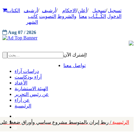
/
/
/
/
/
تسجيل
تسجيل
أعلن
الاحكام
أرشيف
أرشيف
الكتاب
الدخول
الكُــتَّـاب
معنا
والشروط
التصويت
كاتب
الشهر
Aug 07 / 2026
إشترك الآن!
تواصل معنا
دراسات آراء
آراء بودكاست
الأعداد
الهيئة الاستشارية
عن رئيس التحرير
عن آراء
الرئيسية
الرئيسية
/ ربط إيران بالمتوسط مشروع سياسي وأوراق ضغط على 