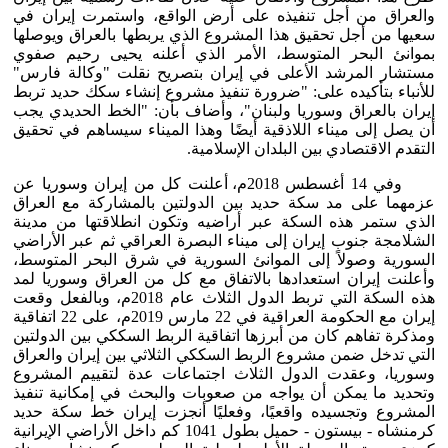
والعراق من أجل تنفيذه على أرض الواقع، واستمرت إيران في
سعيها من أجل تحقيق هذا المشروع الذي يربطها بالعراق ويوصلها
بموانئ البحر المتوسط، الأمر الذي أعلنه يحيى رحيم صفوي
مستشار المرشد الأعلى في إيران بتصريح نقلت "وكالة فارس"
للأنباء بتأكيده على: "ضرورة تنفيذ مشروع إنشاء سكك حديد تربط
إيران بالعراق وسوريا ولبنان"، وأضاف بأن: "الخط الحديدي يجب
أن يصل إلى ميناء اللاذقية أيضًا وهذا الميناء سيساهم في تحقيق
التقدم الاقتصادي بين البلدان الإسلامية.
وفي 14 أغسطس 2018م، أعلنت كل من إيران وسوريا عن
عزمهما على مد سكة حديد بين الدولتين بالمشاركة مع العراق
الذي ستمر هذه السكة عبر أراضيه وتكون انطلاقتها من مدينة
الشلامجة جنوب إيران إلى ميناء البصرة العراقي ثم عبر الأراضي
السورية وصولاً إلى الموانئ السورية في شرق البحر المتوسط،
وأعلنت إيران استعدادها بالاتفاق مع كل من العراق وسوريا لمد
هذه السكة التي تربط الدول الثلاث عام 2018م، وبالفعل وقعت
إيران مع الحكومة العراقية في 22 مارس 2019م، على 22 اتفاقية
ومذكرة تفاهم كان من أبرزها اتفاقية الربط السككي بين الدولتين
التي تدخل ضمن مشروع الربط السككي الثلاثي بين إيران والعراق
وسوريا، وعقدت الدول الثلاث اجتماعات عدة لتقييم المشروع
وتحديد ما يمكن أن يواجه من صعوبات والبحث في إمكانية تنفيذ
المشروع وتجسيده واقعيًا، وفعليًا أنجزت إيران خط سكة حديد
كرمنشاه - بيستون - حميل بطول 1041 كم داخل الأراضي الإيرانية