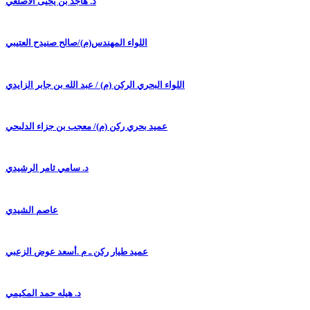
د. هاجد بن يحيى الأصلعي
اللواء المهندس(م)/صالح صنيدح العتيبي
اللواء البحري الركن (م) / عبد الله بن جابر الزايدي
عميد بحري ركن (م)/ معجب بن جزاء الدلبحي
د. سامي ثامر الرشيدي
عاصم الشيدي
عميد طيار ركن ـ م .أسعد عوض الزعبي
د. هيله حمد المكيمي