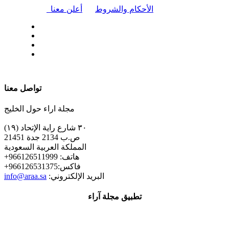
|
الأحكام والشروط
أعلن معنا
| تابعنا على
تواصل معنا
مجلة اراء حول الخليج
٣٠ شارع راية الإتحاد (١٩)
ص.ب 2134 جدة 21451
المملكة العربية السعودية
+هاتف: 966126511999
+فاكس:966126531375
:البريد الإلكتروني
info@araa.sa
تطبيق مجلة آراء