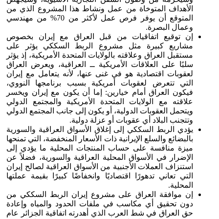
الأهداف المتوخاة من عمل ونشاط هذا المشروع الذي من
المتوقع أن يوفر فرص عمل لأكثر من 70% من مهندسي
وعمال البصرة.
إن توقيع اتفاقيات من قبل العراق مع إيران بخصوص
مشاريع كبيرة مثل مشروع الربط السككي يؤثر على
مستقبل العراق وعلاقته بالولايات المتحدة الأمريكية، إذ يؤثر
سلبًا على العلاقات الأمريكية ــ العراقية، ويعرض العراق
لعقوبات اقتصادية هو في غنى عنها، لأنه يتعامل مع إيران
التي تتعرض لعقوبات أمريكية بسبب برنامجها النووي،
فيكون العراق أمام خيارين: إما أن يكون مع إيران ويخسر
علاقته مع الولايات المتحدة الأمريكية والمجتمع الدولي
ويتحمل العقوبات الدولية، أو يكون إلى جانب المجتمع الدولي
وتتجنب البلاد أي عقوبات أو عزلة دولية.
يؤدي الربط السككي إلى إغلاق الأسواق العراقية والسورية
بالبضائع والسلع الإيرانية ذات الأسعار المنخفضة، التي تمنحها
ميزة منافسة على حساب المنتجات المحلية ما يؤدي إلى
الإضرار في الأسواق المحلية العراقية والسورية، فضلاً عن
استنزاف العملات الأجنبية من الأسواق العراقية لصالح إيران
التي تعاني تدهورًا اقتصاديًا وانخفاضًا كبيرًا بقيمة عملتها
المحلية.
إن موافقة العراق على مشروع إيران الربط السككي من
دون تحقيق أي مكاسب في ملفات الحدود والمياه وإعادة
حق العراق في شط العرب الذي أهدرته اتفاقية الجزائر عام