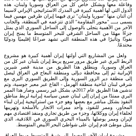
وفاعلة معها وبشكل خاص كل من العراق وسوريا ولبنان، هذه
الدول التي لها أهمية كبيرة في المدرك الاستراتيجي الإيراني لاسيما
أن اثنان منها "سوريا ولبنان" ترى فيهما إيران طرفين مهمين فيما
يسمى بــــ "محور المقاومة" الذي تتزعمه في المنطقة، والجانب
الآخر من الأهمية يتجلى بالوصول إلى الساحل السوري الذي يمثل
جزءًا مهمًا من الساحل الشرقي للبحر المتوسط ما يمنح إيران
نفوذًا وتأثيرًا في هذه المنطقة التي تشهد صراعًا إقليميًا ودوليًا
محتدمًا.
ولعل من المشاريع التي أولتها إيران أهمية كبيرة هو مشروع
الربط البري عبر طريق مرور سريع يربط إيران بلبنان عبر كل من
العراق وسوريا، وينطلق هذا الطريق من مدينة قصر شيرين
الإيرانية ثم إلى محافظة ديإلى ومنطقة البعاج في العراق ليصل
إلى منطقة دير الزور السورية وإلى الطريق السوري البري مع
شرقي لبنان لناحية منطقة الهرمل - القاع عبر معبر جوسية، وتم
تدشين هذا الطريق عام 2017م، بشكل غير رسمي وصار هذا الممر
البري ممتدًا من إيران إلى لبنان ضمن سياسة إيرانية لربط مناطق
النفوذ بشكل مباشر مع بعضها وهو جزء من استراتيجية إيران لبناء
المحاور، وممر للنفوذ، وأحد ممرات الاتجار بالأسلحة وتهريبها
لحلفاء إيران ووكلائها، وجزء من طريق تجاري ومنفذ اقتصادي مهم
لإيران وممر يوصلها بالميناء البحري السوري في اللاذقية، الذي
يمثل موطئ قدم إيران على شواطئ البحر الأبيض المتوسط.
مشروع إيران الآخر للوصول إلى شرق المتوسط وربط العراق