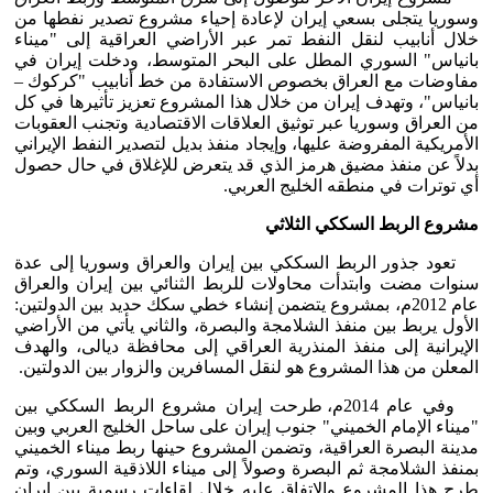
وسوريا يتجلى بسعي إيران لإعادة إحياء مشروع تصدير نفطها من
خلال أنابيب لنقل النفط تمر عبر الأراضي العراقية إلى "ميناء
بانياس" السوري المطل على البحر المتوسط، ودخلت إيران في
مفاوضات مع العراق بخصوص الاستفادة من خط أنابيب "كركوك –
بانياس"، وتهدف إيران من خلال هذا المشروع تعزيز تأثيرها في كل
من العراق وسوريا عبر توثيق العلاقات الاقتصادية وتجنب العقوبات
الأمريكية المفروضة عليها، وإيجاد منفذ بديل لتصدير النفط الإيراني
بدلاً عن منفذ مضيق هرمز الذي قد يتعرض للإغلاق في حال حصول
أي توترات في منطقه الخليج العربي.
مشروع الربط السككي الثلاثي
تعود جذور الربط السككي بين إيران والعراق وسوريا إلى عدة
سنوات مضت وابتدأت محاولات للربط الثنائي بين إيران والعراق
عام 2012م، بمشروع يتضمن إنشاء خطي سكك حديد بين الدولتين:
الأول يربط بين منفذ الشلامجة والبصرة، والثاني يأتي من الأراضي
الإيرانية إلى منفذ المنذرية العراقي إلى محافظة ديالى، والهدف
المعلن من هذا المشروع هو لنقل المسافرين والزوار بين الدولتين.
وفي عام 2014م، طرحت إيران مشروع الربط السككي بين
"ميناء الإمام الخميني" جنوب إيران على ساحل الخليج العربي وبين
مدينة البصرة العراقية، وتضمن المشروع حينها ربط ميناء الخميني
بمنفذ الشلامجة ثم البصرة وصولاً إلى ميناء اللاذقية السوري، وتم
طرح هذا المشروع والاتفاق عليه خلال لقاءات رسمية بين إيران