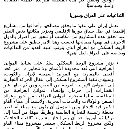
وأمنيًا وسياسيًا.
التداعيات على العراق وسوريا
تعمل إيران على تنفيذ ما يحقق مصالحها وأهدافها من مشاريع
إقليمية في ظل سياق دورها الإقليمي وتعزيز مكانتها بغض النظر
عما تحقق هذه المشاريع من مكاسب أو تلحق من أضرار بالدول
الأخرى، فما يهمها مصالحها فحسب وهذا الأمر ينطبق على مشروع
الربط السككي مع العراق الذي يترتب عليه العديد من التداعيات
وبخاصة على العراق، لعل أهمها:
يؤثر مشروع الربط السككي سلبًا على نشاط الموانئ
العراقية التي تُعد محدودة الأعماق ولا تتجاوز 12 متر كحد
أقصى بالمقارنة مع الموانئ العميقة لإيران والكويت،
وسيؤدي تنفيذ المشروع السككي إلى انتقال الحركة التجارية
إلى الموانئ الإيرانية القريبة من البصرة ومن ثم نقلها عبر
القطارات إلى حرمان وإقصاء الموانئ العراقية من
المنافسة، مثلما سيحرم الموانئ العراقية من أجور وعوائد
السفن والوكالات والخدمات البحرية، ولاسيما أن ميناء الفاو
الكبير قيد الإنجاز ومن المؤمل أن يكون مع ميناء أم قصر
محطة رئيسية للتجارة العالمية وطريقًا مهمًا من آسيا إلى
تركيا ثم أوروبا بعد أن يتم إنجاز مشروع "القناة الجافة"،
ولكن مشروع الربط السككي سيضر بمشروع ميناء الفاو
وسيحرمه من وصول السفن التجارية الآسيوية، وسيجهض