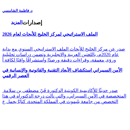
د. فاطمة الشامسي
إصدارات
المزيد
الملف الاستراتيجي لمركز الخليج للأبحاث لعام 2026
صدر عن مركز الخليج للأبحاث الملف الاستراتيجي السنوي مع بداية
عام 2026م، باللغتين العربية والانجليزية وتضمن دراسات تحليلية
ورؤى معمقة، وقراءات دقيقة ورصدًا واستشرافًا وافيًا لكافة أ
الأمن السيبراني استكشاف الأبعاد التقنية والقانونية والإنسانية في
العصر الرقمي
صدر حديثًا للأكاديمية الكويتية الدكتورة فَيّ مصطفى بن سلامة
المتخصصة في الأمن السيبراني، والتي نالت درجة الدكتوراه في هذا
التخصص من جامعة بليموث في المملكة المتحدة، كتابًا يحمل ع