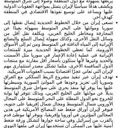
يربطها بسهولة مع دول المنطقة وصولاً إلى شرق المتوسط
ويكشف هدفًا سياسيًا لإيران يتمثل بمواجهة العقوبات الدولية
عليها ويساعد على توسيع نفوذها الاقتصادي في المنطقة
كهدفٍ آخر.
تسعى إيران من خلال الخطوط الحديدية إيصال نفطها إلى
سوريا وموانئها على البحر المتوسط بسهولة بعيدًا عن
المجازفة ومخاطر الخليج العربي، وبكلفة نقل أقل من
وسائل النقل الأخرى، وكذلك سهولة إيصال السلع والبضائع
الإيرانية إلى المياه الدافئة في المتوسط ومن ثم إلى الأسواق
الأوروبية، كما تعطي الخطوط الحديدية ميزة للمنتجات
الإيرانية في عملية إعادة الإعمار في سوريا مثل الأسمنت
والحديد وغيرها لأنها ستكون بأسعار أقل مقارنة مع منتجات
الدول المنافسة الأخرى، مثلما تشكل مصدر استثماري مهم
لإيران التي تعاني عجزًا اقتصاديًا بسبب العقوبات الأمريكية.
تهدف إيران عبر تنفيذ مشروع الربط السككي مع العراق
وسوريا إلى تعزيز وجودها في الموانئ السورية وسيطرتها
عليها بما يوفر لها منفذ بحري على سواحل شرق المتوسط
بديلاً عن موانئها على الخليج العربي، وبذلك تتوفر لها بوابة
للخروج نحو الدول المطلة على البحر المتوسط على المجال
الأوروبي شمال المتوسط ومجال شمال إفريقيا على جنوبه،
فيوفر لإيران أوراق ضغط ضد المصالح الأمريكية في هذين
المجالين المؤثرين في أوروبا وإفريقيا، ويوفر لها موطئ قدم
بالقرب من إسرائيل وفي ساحة جوارها لتشكل ورقة ضغط
أمنية عليها من الممكن أن تستخدمها إيران في ملفها النووي