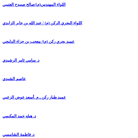
اللواء المهندس(م)/صالح صنيدح العتيبي
اللواء البحري الركن (م) / عبد الله بن جابر الزايدي
عميد بحري ركن (م)/ معجب بن جزاء الدلبحي
د. سامي ثامر الرشيدي
عاصم الشيدي
عميد طيار ركن ـ م .أسعد عوض الزعبي
د. هيله حمد المكيمي
د. فاطمة الشامسي