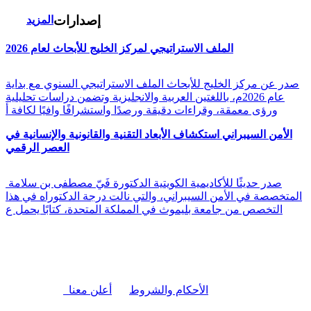
إصدارات
المزيد
الملف الاستراتيجي لمركز الخليج للأبحاث لعام 2026
صدر عن مركز الخليج للأبحاث الملف الاستراتيجي السنوي مع بداية
عام 2026م، باللغتين العربية والانجليزية وتضمن دراسات تحليلية
ورؤى معمقة، وقراءات دقيقة ورصدًا واستشرافًا وافيًا لكافة أ
الأمن السيبراني استكشاف الأبعاد التقنية والقانونية والإنسانية في
العصر الرقمي
صدر حديثًا للأكاديمية الكويتية الدكتورة فَيّ مصطفى بن سلامة
المتخصصة في الأمن السيبراني، والتي نالت درجة الدكتوراه في هذا
التخصص من جامعة بليموث في المملكة المتحدة، كتابًا يحمل ع
|
الأحكام والشروط
أعلن معنا