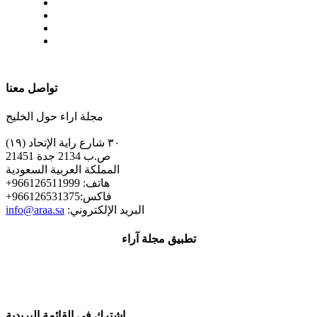
| تابعنا على
تواصل معنا
مجلة اراء حول الخليج
٣٠ شارع راية الإتحاد (١٩)
ص.ب 2134 جدة 21451
المملكة العربية السعودية
+هاتف: 966126511999
+فاكس:966126531375
:البريد الإلكتروني
info@araa.sa
تطبيق مجلة آراء
إشترك في القائمة البريدية