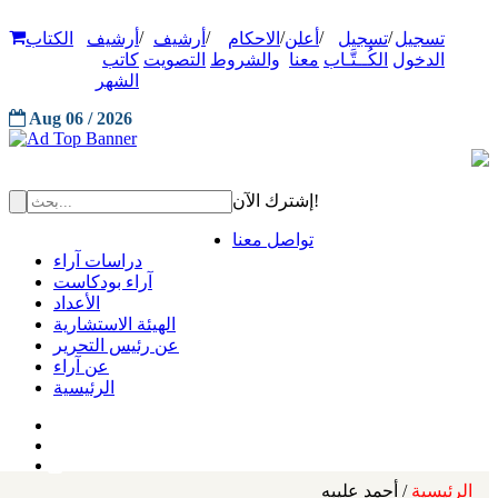
/
/
/
/
/
تسجيل
تسجيل
أعلن
الاحكام
أرشيف
أرشيف
الكتاب
الدخول
الكُــتَّـاب
معنا
والشروط
التصويت
كاتب
الشهر
Aug 06 / 2026
إشترك الآن!
تواصل معنا
دراسات آراء
آراء بودكاست
الأعداد
الهيئة الاستشارية
عن رئيس التحرير
عن آراء
الرئيسية
الرئيسية
/ أحمد عليبه