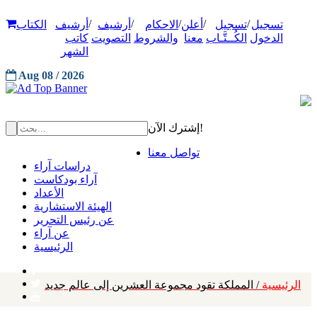
/
/
/
/
/
تسجيل
تسجيل
أعلن
الاحكام
أرشيف
أرشيف
الكتاب
الدخول
الكُــتَّـاب
معنا
والشروط
التصويت
كاتب
الشهر
Aug 08 / 2026
إشترك الآن!
تواصل معنا
دراسات آراء
آراء بودكاست
الأعداد
الهيئة الاستشارية
عن رئيس التحرير
عن آراء
الرئيسية
الرئيسية
/ المملكة تقود مجموعة العشرين إلى عالم جديد