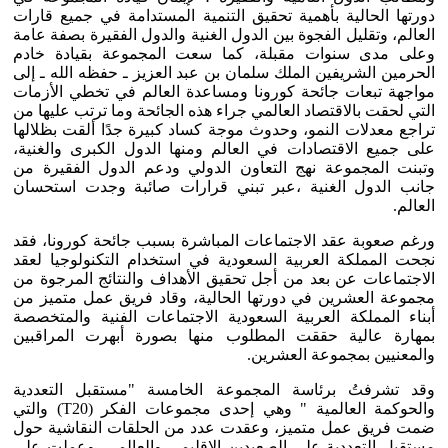
دورتها الحالية بأهمية تحقيق التنمية المستدامة في جميع قارات
العالم، وتقليل الفجوة بين الدول الغنية والدول الفقيرة بصفة عامة
وعلى مدى سنوات مقبلة، كما سعت المجموعة بقيادة خادم
الحرمين الشريفين الملك سلمان بن عبد العزيز ـ حفظه الله ـ إلى
مواجهة تبعات جائحة كورونا ومساعدة العالم في تخطي الأزمات
التي لحقت بالاقتصاد العالمي جراء هذه الجائحة وما ترتب عليها من
تراجع معدلات النمو، وحدوث موجة كساد كبيرة جدًا ألقت بظلالها
على جميع الاقتصادات في العالم ومنها الدول الكبرى والغنية،
وتبنت المجموعة نهج التعاون الدولي ودعم الدول الفقيرة من
جانب الدول الغنية ،عبر تبني قرارات صائبة وجدت استحسان
العالم.
ورغم صعوبة عقد الاجتماعات المباشرة بسبب جائحة كورونا، فقد
نجحت المملكة العربية السعودية في استخدام التكنولوجيا لعقد
الاجتماعات عن بعد من أجل تحقيق الأهداف والنتائج المرجوة من
مجموعة العشرين في دورتها الحالية، وقاد فريق عمل متميز من
أبناء المملكة العربية السعودية الاجتماعات الفنية والمتخصصة
بمهارة عالية حققت المطلوب منها بصورة أبهرت المراقبين
والمعنيين بمجموعة العشرين.
وقد تشرفتُ برئاسة المجموعة الخامسة "مستقبل التعددية
والحوكمة العالمية " وهي إحدى مجموعات الفكر (T20) والتي
ضمت فريق عمل متميز، وعقدت عدد من الحلقات النقاشية حول
مستقبل التعددية على الصعيدين الإقليمي والعالمي، وعملت على