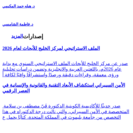
د. هيله حمد المكيمي
د. فاطمة الشامسي
إصدارات
المزيد
الملف الاستراتيجي لمركز الخليج للأبحاث لعام 2026
صدر عن مركز الخليج للأبحاث الملف الاستراتيجي السنوي مع بداية
عام 2026م، باللغتين العربية والانجليزية وتضمن دراسات تحليلية
ورؤى معمقة، وقراءات دقيقة ورصدًا واستشرافًا وافيًا لكافة أ
الأمن السيبراني استكشاف الأبعاد التقنية والقانونية والإنسانية في
العصر الرقمي
صدر حديثًا للأكاديمية الكويتية الدكتورة فَيّ مصطفى بن سلامة
المتخصصة في الأمن السيبراني، والتي نالت درجة الدكتوراه في هذا
التخصص من جامعة بليموث في المملكة المتحدة، كتابًا يحمل ع