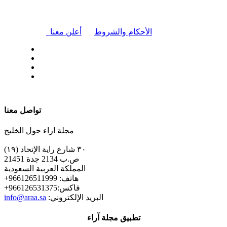
|
الأحكام والشروط
أعلن معنا
| تابعنا على
تواصل معنا
مجلة اراء حول الخليج
٣٠ شارع راية الإتحاد (١٩)
ص.ب 2134 جدة 21451
المملكة العربية السعودية
+هاتف: 966126511999
+فاكس:966126531375
:البريد الإلكتروني
info@araa.sa
تطبيق مجلة آراء