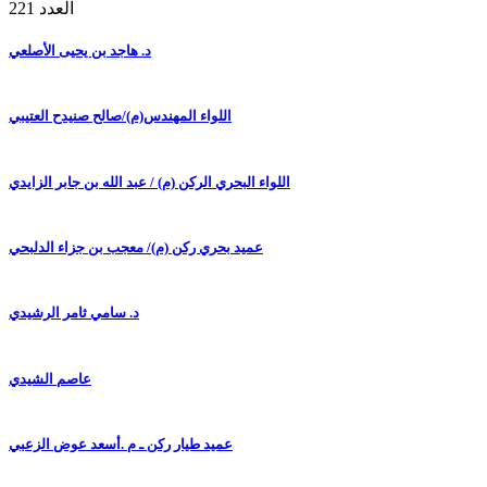
العدد 221
د. هاجد بن يحيى الأصلعي
اللواء المهندس(م)/صالح صنيدح العتيبي
اللواء البحري الركن (م) / عبد الله بن جابر الزايدي
عميد بحري ركن (م)/ معجب بن جزاء الدلبحي
د. سامي ثامر الرشيدي
عاصم الشيدي
عميد طيار ركن ـ م .أسعد عوض الزعبي