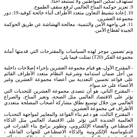
تستهدف تمكين المواطنين ولا تستبعد أحدًا.
9. تعزيز حوكمة المناخ العالمي لرفع سقف الطموح.
10. إعادة تنشيط التعاون متعدد الأطراف أثناء جائحة كوفيد-19: دور
مجموعة العشرين.
11. في واجهة الأمن والتنمية- معالجة الهشاشة عن طريق الحوكمة
الجيدة لقطاع الأمن.
وتم تضمين موجز لهذه السياسات والمقترحات التي قدمتها أمانة
مجموعة الفكر (T20) تمثلت فيما يلي:
- المقترح الأول، هو قيام مجموعة العشرين بإجراء إصلاحات داخلية
من أجل ضمان استدامة وشرعية النظام متعدد الأطراف القائم
على قواعد تحسين التعددية بين أعضاء مجموعة العشرين وغير
الأعضاء على حد سواء.
- المقترح الثاني، هو أن تتصدى مجموعة العشرين للتحديات التي
تؤثر على الاقتصاد العالمي مثل الصحة، وتغير المناخ، والصراع
العالمي من خلال توسيع نطاق مشاركة أصحاب المصلحة متعددي
الأطراف في مجموعة العشرين.
- المقترح الثالث، هو دعم بناء القواعد والمعايير لمواجهة التحديات
العالمية الجديدة التي تؤثر على الاقتصاد العالمي مثل الذكاء
الاصطناعي والفضاء الإلكتروني، وتطوير برامج بناء القدرات في
الدبلوماسية الإلكترونية والذكاء الاصطناعي للجهات الفاعلة ،