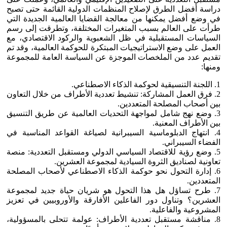
دراسة أفضل الطرق لإصلاح المنظمات الدولية القائمة حتى تصبح
في وضع أفضل يمكنها من معالجة القضايا العالمية الجديدة التي
طرأت على العالم بسبب المتغيرات المختلفة، وتطرقت إلى رسم
السياسات المستقبلية في ظل الشعبوية والركود الاقتصادي، مع
العمل على وضع الاستراتيجيات المبتكرة للحوكمة العالمية، وقد تم
تقديم عدد من الملخصات الموجزة عن السياسة العامة للمجموعة
ومنها:
1. اللجنة التنسيقية لحوكمة الذكاء الاصطناعي.
2. فرق العمل المشاركة: تنشيط تعددية الأطراف من خلال التعاون
بين أصحاب المصلحة المتعددين.
3. وضع نهج شامل لمواجهة التحديات العالمية عن طريق التنسيق
بين الأطراف المعنية.
4. انتهاج الدبلوماسية السيبرانية لصياغة القواعد المناسبة في
الفضاء السيبراني.
5. وضع رؤية للاقتصاد السياسي الدولي ومستقبل التعددية: منصة
تعاونية لصناديق الثروة السيادية لمجموعة العشرين.
6. إدارة التحول نحو حوكمة الذكاء الاصطناعي لأصحاب المصلحة
المتعددين.
7. طرح تساؤل هل هذا التحول هو شريان حياة جديد لمجموعة
العشرين؟ وتناول دور الفاعلين الأفارقة والأوروبيين في تعزيز
المشروعية والفاعلية.
8. مناقشة مستقبل تعددية الأطراف: عولمة تتحلى بالمسؤولية،