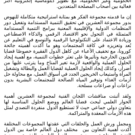
الحكومية وغير الحكومية، مع تطوير دبلوماسية إلكترونية أكثر
فعالية بين أصحاب المصلحة المتعددين.
إن ما قدمته مجموعة الفكر هو بمثابة استراتيجية متكاملة للنهوض
بدور مجموعة العشرين في تحقيق التنمية المستدامة وتفعيل دور
المنظمات الدولية والإقليمية المعنية ببرامج التنمية المستدامة
المتمثلة في التحول نحو الاقتصاد الرقمي والذكاء الاصطناعي
وزيادة الاعتماد على التكنولوجيا الرقمية والتوسع في التعليم عن
بُعد وتعزيزه في كافة المجتمعات وهو ما أكدت أهميته جائحة
كورونا، مع تخفيف الأعباء عن كاهل الدول الفقيرة خصوصًا قضايا
الديون الخارجية وتأثيرها على تعثر خطوات التنمية، مع أهمية إيجاد
الحلول العملية والواقعية لأزمة تغير المناخ وما يترتب عليها من
أضرار، وكذلك إيجاد الحلول العملية لقضايا العمل والبطالة وتشغيل
المرأة واستيعاب الخريجين الجدد في أسواق العمل، مع محاولة حل
أزمات الغذاء وتوفير المياه الصالحة للمجتمعات البشرية بدون
نزاعات أو صراعات مسلحة.
ولقد أثبتت مناقشات اللجان الفنية لمجموعة العشرين أهمية
الحوار العلمي لبحث قضايا العالم ووضع الحلول المناسبة لها
بتعاون دولي جماعي حيث لا تستطيع الدول منفردة التصدي لمثل
هذه الأزمات المعقدة والمتراكمة.
ومجمل ورش العمل والحلقات التي عقدتها المجموعات المختلفة
أكدت أهمية التعاون بين مختلف دول العالم خاصة بين الدول