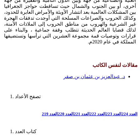
الغنية والصناعية من جهة وبين الدول النامية والفقيرة من جهة
أخرى، أو بين الجنوب والشمال حيث تساقطت حواجز الجغرافيا
بين المشكلات العالمية بعد انتشار الأوبئة والأمراض العابرة للحدود،
وكذلك الحروب والصراعات المسلحة التي أوجدت تدفقات الهجرة
غير الشرعية والهروب من مناطق الحروب إلى الملاذات الآمنة،
لذلك قضايا العالم الحديثة تتطلب وقفة جماعية ، والبناء على
قرارات وتوصيات قمة مجموعة العشرين التي ترأسها وتستضيفها
المملكة في عام 2020م.
مقالات لنفس الكاتب
د. عبدالعزيز بن عثمان بن صقر
تصفح الأعداد
العدد 224
العدد 223
العدد 222
العدد 221
العدد 220
العدد 219
كتاب العدد