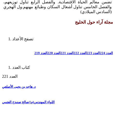
تضمن معالم الحياة الاقتصادية. والفصل الرابع تناول توزيعهم،
والفصل الخامس تناول أشغال السكان وطبائع مهنهم.ول الهجري
(السادس الميلادي)
مجلة آراء حول الخليج
تصفح الأعداد
العدد 224
العدد 223
العدد 222
العدد 221
العدد 220
العدد 219
كتاب العدد
العدد 221
د. هاجد بن يحيى الأصلعي
اللواء المهندس(م)/صالح صنيدح العتيبي