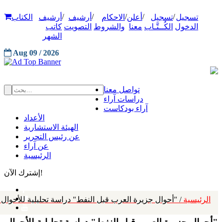
/
/
/
/
/
تسجيل
تسجيل
أعلن
الاحكام
أرشيف
أرشيف
الكتاب
الدخول
الكُــتَّـاب
معنا
والشروط
التصويت
كاتب
الشهر
Aug 09 / 2026
تواصل معنا
دراسات آراء
آراء بودكاست
الأعداد
الهيئة الاستشارية
عن رئيس التحرير
عن آراء
الرئيسية
إشترك الآن!
الرئيسية
/ "أحوال جزيرة العرب قبل النفط" دراسة تحليلية للأحوال 