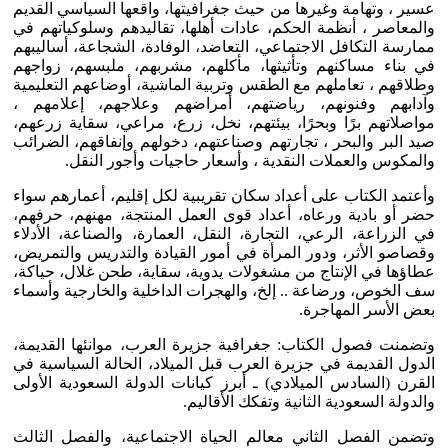
عسير ، وتهامة وغيرها من حيث جغرافيتها، واقعها السياسي القديم
والمعاصر ، أنظمة الحكم، عادات أهلها، تقاليدهم وسلوكياتهم في
ممارسة التكافل الاجتماعي، التعاضد، الوفادة، الشجاعة، أساليبهم
في بناء مساكنهم وتأثيثها، مأكلهم، مشربهم، ملبسهم، زواجهم
وطلاقهم ، تعاملهم مع الطقس وتربية الماشية، أوضاعهم التعليمية
وآدابهم وفنونهم، رياضتهم، أمراضهم وعلاجهم، إعلامهم ،
مواصلاتهم برًا وبحرًا، بيئتهم، نخل، زرع، مراعي، سقاية زرعهم،
صيد البر والبحر ، تجارتهم وصناعتهم، دخولهم وإنفاقهم، الضرائب
والمكوس والعملات النقدية ، وأسعار حاجيات وأجور النقل.
وأعتمد الكتاب على أعداد سكان تقريبية لكل إقليم، أعمارهم سواء
حضر أو بادية ورعاه، أعداد قوى العمل المنتجة، مهنهم، حرفهم،
في الزراعة، الرعي، التجارة، النقل، العمارة، والصناعة، الأدلاء
وقصاصو الأثر، ودور المرأة في أمور القيادة والتدريس والتمريض،
عطاؤها في الإنتاج من مشغولات يدوية، سقاية، طحن غلال، حياكة،
سف الخوص، ورضاعة .. إلخ، والهجرات الداخلية والخارجية وأسماء
بعض الأسر المهاجرة.
وتضمنت فصول الكتاب: جغرافية جزيرة العرب، موانئها القديمة،
الدول القديمة في جزيرة العرب قبل الميلاد، الحالة السياسية في
القرن (السادس الميلادي) ـ أبرز كيانات الدولة السعودية الأولى
والدولة السعودية الثانية وتفكك الأقاليم.
وتضمن الفصل الثاني معالم الحياة الاجتماعية، والفصل الثالث