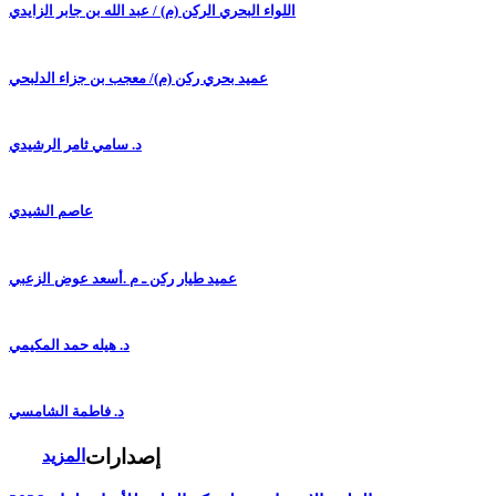
اللواء البحري الركن (م) / عبد الله بن جابر الزايدي
عميد بحري ركن (م)/ معجب بن جزاء الدلبحي
د. سامي ثامر الرشيدي
عاصم الشيدي
عميد طيار ركن ـ م .أسعد عوض الزعبي
د. هيله حمد المكيمي
د. فاطمة الشامسي
إصدارات
المزيد