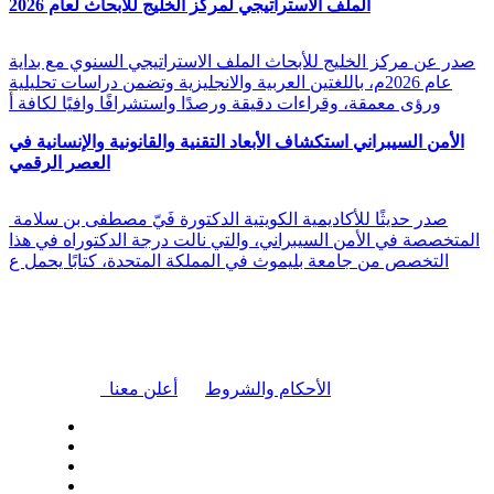
الملف الاستراتيجي لمركز الخليج للأبحاث لعام 2026
صدر عن مركز الخليج للأبحاث الملف الاستراتيجي السنوي مع بداية
عام 2026م، باللغتين العربية والانجليزية وتضمن دراسات تحليلية
ورؤى معمقة، وقراءات دقيقة ورصدًا واستشرافًا وافيًا لكافة أ
الأمن السيبراني استكشاف الأبعاد التقنية والقانونية والإنسانية في
العصر الرقمي
صدر حديثًا للأكاديمية الكويتية الدكتورة فَيّ مصطفى بن سلامة
المتخصصة في الأمن السيبراني، والتي نالت درجة الدكتوراه في هذا
التخصص من جامعة بليموث في المملكة المتحدة، كتابًا يحمل ع
|
الأحكام والشروط
أعلن معنا
| تابعنا على