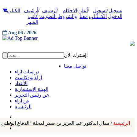
/
/
/
/
/
تسجيل
تسجيل
أعلن
الاحكام
أرشيف
أرشيف
الكتاب
الدخول
الكُــتَّـاب
معنا
والشروط
التصويت
كاتب
الشهر
Aug 06 / 2026
إشترك الآن!
تواصل معنا
دراسات آراء
آراء بودكاست
الأعداد
الهيئة الاستشارية
عن رئيس التحرير
عن آراء
الرئيسية
الرئيسية
/ مقال الدكتور عبد العزيز بن صقر لمجلة "الدفاع الوطني 