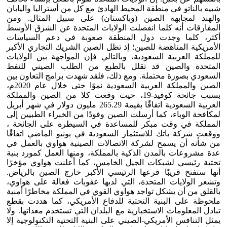
شبيه بالناتو في منطقة المحيط الهادئ مع كل من أستراليا واليابان
والهند لمجابهة الصين (وباكستان) على سبيل المثال. ومن
المفارقات أنه كلما انفصلت الولايات المتحدة عن الشرق الأوسط
أكثر، كلما وجدت دول المنطقة صعوبة في دعم السياسات
الأمريكية المناهضة للصين؛ إذ تظل الصين الشريك التجاري الأكبر
للمملكة العربية السعودية، وبالتالي فإن المواجهة بين الولايات
المتحدة والصين قد تقلل بالطبع من الطلب الصيني للنفط
السعودي بصورة محتملة. ومع ذلك، فلقد شهدت برامج التعاون بين
الصين والمملكة العربية السعودية نموًا حتى خلال عام 2020م،
بسبب جائحة كوفيد-19، حيث وقعت كلا من الصين والمملكة
العربية السعودية اتفاقًا بقيمة 265.29 مليون دولار في شهر أبريل
لمكافحة الوباء، كما أرسلت الصين وفودًا من الخبراء الطبيين إلى
المملكة في وقت مبكر للمساعدة في السيطرة على الجائحة ،
ووقعت شركة باتك للاستثمار السعودية في يونيو الماضي اتفاقًا
من شأنه أن يسمح لشركة الاتصالات الصينية هواوي بالعمل في
عدة مشروعات بالمدن الذكية بالمملكة، ومنها العمل كمورد بنية
تحتية رئيسي لشبكات الجيل الخامس، كما أعلنت هواوي مؤخرًا
أنها ستفتح قريبًا فرعها الرئيسي الأكبر خارج الصين بالرياض.
وتشعر الولايات المتحدة، التي لديها عقوبات فعالة على هواوي،
بالقلق من أن يشكل تواجد هواوي القوي في المملكة مخاطرًا أمنية
ملحوظة على البنية التحتية للدفاع الأمريكي، كما هددت بقطع
تبادل المعلومات الاستخبارية مع البلدان التي تستخدم معداتها. ولا
يمثل التنافس الأمريكي-الصيني على البنية التحتية التكنولوجية إلا