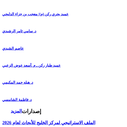
عميد بحري ركن (م)/ معجب بن جزاء الدلبحي
د. سامي ثامر الرشيدي
عاصم الشيدي
عميد طيار ركن ـ م .أسعد عوض الزعبي
د. هيله حمد المكيمي
د. فاطمة الشامسي
إصدارات
المزيد
الملف الاستراتيجي لمركز الخليج للأبحاث لعام 2026