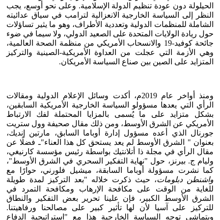
الحيلولة دون عودة تنظيم الدولة الإسلامية. وعلى نحو أوسع، يجب
النظر إلى السياسة الخارجية الانعزالية لترامب في سياق عدائيته
الشاملة للمنظمات الدولية وتعددية الأطراف، وهو ما يثير تساؤلات
حول ريادة الولايات المتحدة على الصعيد الدولي، ولا سيما في ضوء
جائحة كوفيد-19 والانسحاب الأمريكي من منظمة الصحة العالمية،
وهي الأزمة التي عجلت من العداوة الأمريكية-الصينية والتركيز
المتزايد على الصين بين صناع السياسة الأمريكان.
ومنذ أواخر عام 2019م، أكدت وسائل الإعلام الدولية ومقالات
الرأي التي يعدها مسؤولو السياسة الخارجية الأمريكية السابقين،
بشكل متزايد على ما يُسمى بالمزايا المحتملة لفك الارتباط
الأمريكي عن الشرق الأوسط، ومن ذلك مقال صحيفة وول ستريت
جورنال الذي أعده مسؤول إدارة أوباما السابق، مارتين إنديك،
بعنوان " الشرق الأوسط لم يعد يستحق كل هذا العناء"ـ فضلًا عن
مقال الرأي في مجلة ذا أتلانتيك بواسطة رئيس مؤسسة كارنيغي،
وليام ج. بيرنز، حول "نهاية التفكير السحري في الشرق الأوسط"،
كما نشرت مسؤولة أوباما السابقة، ميشيل فلورني، حوارًا مع
واشنطن دبلومات
، حيث ذكرت خلاله "بعد التركيز لمدة طويلة
للغاية من الوقت على مكافحة الإرهاب ومكافحة التمرد في
الشرق الأوسط الكبير، فإن علينا تحرير بعض التفكير والنطاق
للتركيز على آسيا لأن لها تأثير كبير على مصالحنا ورفاهيتنا.
ويتماشى توجه السياسة الخارجية هذا مع "استراتيجية الدفاع