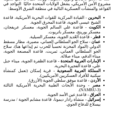
مشروع الأمن الأمريكي، يشغل الولايات المتحدة حاليًا التواجد في
القواعد والمنشآت العسكرية التالية في منطقة الشرق الأوسط:
البحرين
- القيادة المركزية للقوات البحرية الأمريكية، قاعدة
الشيخ عيسى الجوية، قاعدة المحرق الجوية.
الكويت
- قاعدة علي السالم الجوية، معسكر عريفجان،
معسكر بورينج، معسكر باتريوت.
قطر
- قاعدة العُديد الجوية، معسكر السيلية.
عمان -
سلاح الجو السلطاني العماني، مصيرة، مطار مسقط
الدولي (المواد المخزنة تحسباً للحرب تم إيداعها هنا)، سلاح
الجو السلطاني العماني، ثمريت، قاعدة المصنعة الجوية،
ميناء الدقم، ميناء صلالة.
الإمارات العربية المتحدة -
قاعدة الظفرة الجوية، ميناء جبل
علي، قاعدة الفجيرة البحرية.
المملكة العربية السعودية -
قرية إسكان (تعمل كمنشأة
سكنية للأفراد العسكريين الأمريكيين).
الأردن -
قاعدة موفق سلطي الجوية (الأزرق).
مصر -
وحدة الأبحاث الطبية البحرية الأمريكية الثالثة
(NAMRU-3).
العراق -
قاعدة عين الأسد الجوية.
إسرائيل -
منشأة رادار ديمونا، قاعدة مشابم الجوية / مدرسة
بيسلاع للدفاع الجوي.