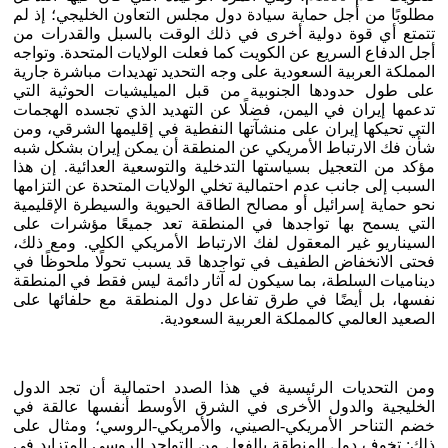
مطلوبًا من أجل حماية سيادة دول مجلس التعاون الخليجي؛ إذ لم
تتمتع أي قوة دولية أخرى في ذلك الوقت بالسبل والقدرات من
أجل الدفاع السريع عن الكويت كما فعلت الولايات المتحدة. وتواجه
المملكة العربية السعودية على وجه التحديد تهديدات مباشرة جارية
على طول حدودها الجنوبية من قبل الميليشيات الحوثية التي
تدعمها إيران في اليمن، فضلًا عن التهديد الذي تجسده الهجمات
التي تحيكها إيران على منشآتها النفطية في إقليمها الشرقي، ومن
شأن فك الارتباط الأمريكي عن المنطقة أن يمكن إيران بشكل شبه
مؤكد من التعجيل بسياستها التدخلية والتوسعية العدائية. إن هذا
السبب إلى جانب عدم احتمالية تخلي الولايات المتحدة عن التزامها
نحو حماية إسرائيل أو مصالح الطاقة الحيوية والسيطرة الإقليمية
التي يسمح بها تواجدها في المنطقة تعد جميعًا مؤشرات على
السيناريو غير المعقول لفك الارتباط الأمريكي الكلي. ومع ذلك،
فحتى الانخفاض الطفيف في تواجدها قد يسبب تحولًا ملحوظًا في
ديناميات السلطة، بما سيكون له آثار دائمة ليس فقط في المنطقة
نفسها، بل أيضًا في طرق تفاعل دول المنطقة مع حلفائها على
الصعيد العالمي كالمملكة العربية السعودية.
ومن التحديات الرئيسية في هذا الصدد احتمالية أن تجد الدول
الخليجية والدول الأخرى في الشرق الأوسط أنفسها عالقة في
خضم التناحر الأمريكي-الصيني، والأمريكي-الروسي؛ ومثال على
ذلك: تخوف دول المنطقة بالفعل من التواجد الروسي المتزايد في