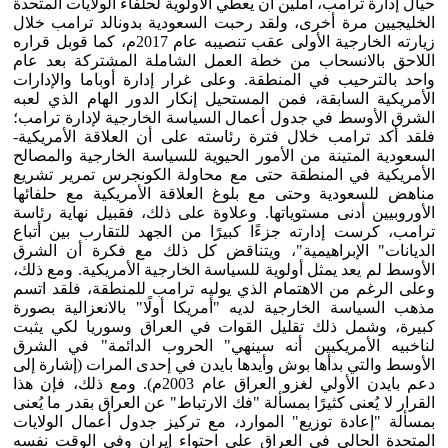
حيال إدارة ترامب، آملين أن يعطي الأولوية لحلفاء الولايات المتحدة
الخليجيين مرة أخرى، ولقد رحبت السعودية بدونالد ترامب خلال
زيارته الخارجية الأولى عقب تنصيبه عام 2017م، كما قوبل قراره
اللاحق بالانسحاب من خطة العمل الشاملة المشتركة بعد عام
واحد بالترحيب في المنطقة. وعلى غرار إدارة أوباما والإدارات
الأمريكية السابقة، فمن المستحيل إنكار الدور الهام الذي لعبه
الشرق الأوسط في جدول أعمال السياسة الخارجية لإدارة ترامب؛
فلقد أكد ترامب خلال فترة رئاسته على أن العلاقة الأمريكية-
السعودية المتينة من الأمور الحيوية للسياسة الخارجية والمصالح
الأمريكية في المنطقة حتى مع محاولة الكونجرس تمرير تشريع
مناهض للسعودية وحتى مع بلوغ العلاقة الأمريكية مع حلفائها
الأوروبيين أدنى مستوياتها. وعلاوة على ذلك، فقبيل نهاية رئاسة
ترامب، كرست إدارته جزءًا كبيرًا من الجهد للتقارب بين أتباع
الديانات" الإبراهيمية"، ويتناقض كل ذلك مع فكرة أن الشرق
الأوسط لم يعد يمثل أولوية للسياسة الخارجية الأمريكية. ومع ذلك،
وعلى الرغم من الاهتمام الذي يوليه ترامب للمنطقة، فلقد اتسم
مذهب السياسة الخارجية لديه "أمريكا أولًا" بالانعزالية بصورة
كبيرة، وشمل ذلك تقليل القوات في العراق وسوريا لكي يثبت
لناخبيه الأمريكيين أنه سينهي" الحروب الدائمة" في الشرق
الأوسط والتي بدأها بوش وأيدها بايدن في إحدى المرات (إشارة إلى
دعم بايدن الأولي لغزو العراق عام 2003م). ومع ذلك، فإن هذا
القرار لا يُعنى كثيرًا بمسألة "فك الارتباط" عن العراق بقدر ما يُعنى
بمسألة "إعادة توزيع" الموارد، مع تركيز جدول أعمال الولايات
المتحدة الحالي في العراق على احتواء إيران وفي الوقت نفسه