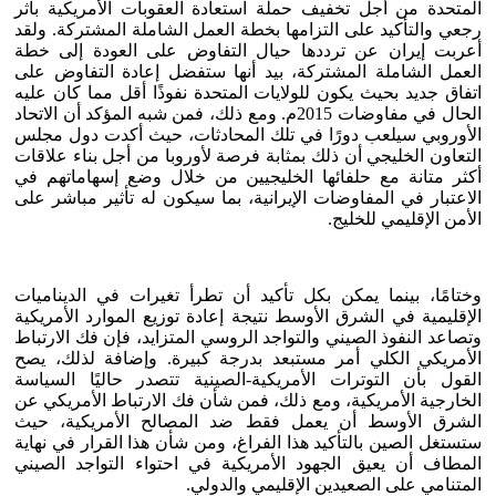
المتحدة من أجل تخفيف حملة استعادة العقوبات الأمريكية بأثر
رجعي والتأكيد على التزامها بخطة العمل الشاملة المشتركة. ولقد
أعربت إيران عن ترددها حيال التفاوض على العودة إلى خطة
العمل الشاملة المشتركة، بيد أنها ستفضل إعادة التفاوض على
اتفاق جديد بحيث يكون للولايات المتحدة نفوذًا أقل مما كان عليه
الحال في مفاوضات 2015م. ومع ذلك، فمن شبه المؤكد أن الاتحاد
الأوروبي سيلعب دورًا في تلك المحادثات، حيث أكدت دول مجلس
التعاون الخليجي أن ذلك بمثابة فرصة لأوروبا من أجل بناء علاقات
أكثر متانة مع حلفائها الخليجيين من خلال وضع إسهاماتهم في
الاعتبار في المفاوضات الإيرانية، بما سيكون له تأثير مباشر على
الأمن الإقليمي للخليج.
وختامًا، بينما يمكن بكل تأكيد أن تطرأ تغيرات في الديناميات
الإقليمية في الشرق الأوسط نتيجة إعادة توزيع الموارد الأمريكية
وتصاعد النفوذ الصيني والتواجد الروسي المتزايد، فإن فك الارتباط
الأمريكي الكلي أمر مستبعد بدرجة كبيرة. وإضافة لذلك، يصح
القول بأن التوترات الأمريكية-الصينية تتصدر حاليًا السياسة
الخارجية الأمريكية، ومع ذلك، فمن شأن فك الارتباط الأمريكي عن
الشرق الأوسط أن يعمل فقط ضد المصالح الأمريكية، حيث
ستستغل الصين بالتأكيد هذا الفراغ، ومن شأن هذا القرار في نهاية
المطاف أن يعيق الجهود الأمريكية في احتواء التواجد الصيني
المتنامي على الصعيدين الإقليمي والدولي.