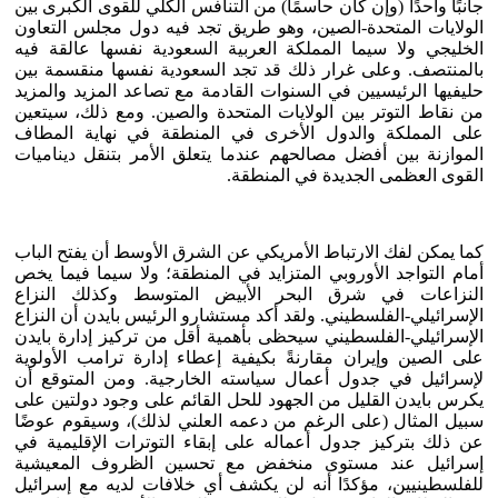
جانبًا واحدًا (وإن كان حاسمًا) من التنافس الكلي للقوى الكبرى بين
الولايات المتحدة-الصين، وهو طريق تجد فيه دول مجلس التعاون
الخليجي ولا سيما المملكة العربية السعودية نفسها عالقة فيه
بالمنتصف. وعلى غرار ذلك قد تجد السعودية نفسها منقسمة بين
حليفيها الرئيسيين في السنوات القادمة مع تصاعد المزيد والمزيد
من نقاط التوتر بين الولايات المتحدة والصين. ومع ذلك، سيتعين
على المملكة والدول الأخرى في المنطقة في نهاية المطاف
الموازنة بين أفضل مصالحهم عندما يتعلق الأمر بتنقل ديناميات
القوى العظمى الجديدة في المنطقة.
كما يمكن لفك الارتباط الأمريكي عن الشرق الأوسط أن يفتح الباب
أمام التواجد الأوروبي المتزايد في المنطقة؛ ولا سيما فيما يخص
النزاعات في شرق البحر الأبيض المتوسط وكذلك النزاع
الإسرائيلي-الفلسطيني. ولقد أكد مستشارو الرئيس بايدن أن النزاع
الإسرائيلي-الفلسطيني سيحظى بأهمية أقل من تركيز إدارة بايدن
على الصين وإيران مقارنةً بكيفية إعطاء إدارة ترامب الأولوية
لإسرائيل في جدول أعمال سياسته الخارجية. ومن المتوقع أن
يكرس بايدن القليل من الجهود للحل القائم على وجود دولتين على
سبيل المثال (على الرغم من دعمه العلني لذلك)، وسيقوم عوضًا
عن ذلك بتركيز جدول أعماله على إبقاء التوترات الإقليمية في
إسرائيل عند مستوى منخفض مع تحسين الظروف المعيشية
للفلسطينيين، مؤكدًا أنه لن يكشف أي خلافات لديه مع إسرائيل