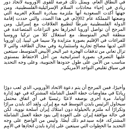
في النطاق العام، ويمثل ذلك فرصة للقوى الأوروبية لاتخاذ دور
ريادي في إحياء محادثات السلام الإسرائيلية-الفلسطينية، ومن
جهتها أكدت السعودية أنها ملتزمة بمبادرة السلام العربية التي
وضعتها المملكة عام 2002م، في هذا الصدد، والتي حددت إقامة
الدولة الفلسطينية شرطًا لتطبيع العلاقات مع إسرائيل. ومن
المرجح أن تواصل أوروبا انجرارها نحو النزاعات المتصاعدة في
منطقة البحر المتوسط، مع استغلال كلا من تركيا وروسيا
للفراغات في الإقليم بصورة متزايدة ولا سيما في ليبيا. إن أوروبا
التي لديها مصالح تجارية واستثمارية وفي مجال الطاقة، والتي لا
تزال تعاني من تدفقات الهجرة عبر البحر الأبيض المتوسط، سيتعين
عليها التصرف بصورة استراتيجية من أجل الاحتفاظ بمستوى
مناسب من الأمن على طول حدودها الجنوبية، وعلى وجه التحديد
في سياق تقليص التواجد الأمريكي.
وأخيرًا، فمن المرجح أن يتم دعوة الاتحاد الأوروبي، الذي لعب دورًا
رياديًا في مفاوضات خطة العمل الشاملة المشتركة في عهد إدارة
أوباما، مرة أخرى بوصفه لاعبًا رئيسيًا في أي اتفاق محتمل
سيحاول الرئيس بايدن التوسط فيه مع إيران. ولقد أكد بايدن مرارًا
وتكرارًا أنه ملتزم بالحيلولة دون امتلاك إيران أسلحة نووية، لكن
في حالة موافقة إيران على العودة إلى بنود خطة العمل الشاملة
المشتركة، فإنه سيدعم ذلك أيضًا. وليس من الواضح على وجه
التحديد ما الخطوات التي سيتعين على إدارة بايدن اتخاذها في الأمم