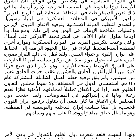
في الدوائر السياسية في واشنطن. وفي الواقع كان للشرق
الأوسط دورًا ملحوظًا في السياسة الخارجية لإدارة أوباما، بما في
ذلك تعزيز الديمقراطية في المنطقة استجابةً إلى "الربيع العربي"
والدور الأمريكي في التدخلات العسكرية في ليبيا، وسوريا،
والتصدي لتنظيم الدولة الإسلامية وتوقيع الاتفاق النووي الإيراني
وعمليات مكافحة الإرهاب في اليمن وما إلى ذلك. ومع هذا، بدأ
أوباما بحلول عام 2011م، في استراتيجية "التركيز على آسيا"،
والتي وعدت بتكريس المزيد من الموارد العسكرية وموارد أخرى
لمنطقة آسيا-المحيط الهادئ في إطار الجهود الرامية إلى الحفاظ
على توازن القوى واحتواء الصين، ولقد نُظر إلى ذلك القرار بصورة
كبيرة على أنه تحول موازِ بعيدًا عن تركيز سياسة أمريكا الخارجية
على الشرق الأوسط ومنحه الأولوية، وهو الأمر الذي صبغ جزءًا
كبيرًا من أوائل القرن الحادي والعشرين عقب أحداث الحادي عشر
من سبتمبر. ولم يلق توقيع خطة العمل الشاملة المشتركة عام
2015م، استحسان الدول في المنطقة، ولا سيما مجلس التعاون
الخليج، فقد رأوا في الاتفاق تجاهلاً لمخاوفهم الأمنية نظرًا لعدم
رغبة أوباما في إشراكهم في المفاوضات، ولقد احتجت دول
المجلس بأن الاتفاق ما كان ينبغي أن يتناول برنامج إيران النووي
فحسب، بل أيضًا سياسة إيران التدخلية والتوسعية في المنطقة،
وهو ما يظل خطرًا مباشرًا ووشيكًا على أمنهم وسيادتهم.
ولهذا السبب، فلقد شعرت دول الخليج بالتفاؤل في بادئ الأمر