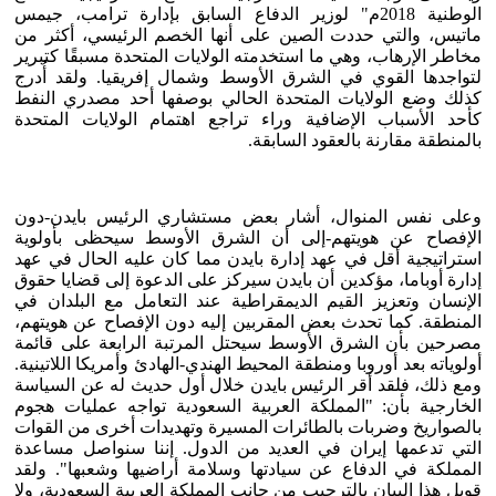
الوطنية 2018م" لوزير الدفاع السابق بإدارة ترامب، جيمس
ماتيس، والتي حددت الصين على أنها الخصم الرئيسي، أكثر من
مخاطر الإرهاب، وهي ما استخدمته الولايات المتحدة مسبقًا كتبرير
لتواجدها القوي في الشرق الأوسط وشمال إفريقيا. ولقد أُدرج
كذلك وضع الولايات المتحدة الحالي بوصفها أحد مصدري النفط
كأحد الأسباب الإضافية وراء تراجع اهتمام الولايات المتحدة
بالمنطقة مقارنة بالعقود السابقة.
وعلى نفس المنوال، أشار بعض مستشاري الرئيس بايدن-دون
الإفصاح عن هويتهم-إلى أن الشرق الأوسط سيحظى بأولوية
استراتيجية أقل في عهد إدارة بايدن مما كان عليه الحال في عهد
إدارة أوباما، مؤكدين أن بايدن سيركز على الدعوة إلى قضايا حقوق
الإنسان وتعزيز القيم الديمقراطية عند التعامل مع البلدان في
المنطقة. كما تحدث بعض المقربين إليه دون الإفصاح عن هويتهم،
مصرحين بأن الشرق الأوسط سيحتل المرتبة الرابعة على قائمة
أولوياته بعد أوروبا ومنطقة المحيط الهندي-الهادئ وأمريكا اللاتينية.
ومع ذلك، فلقد أقر الرئيس بايدن خلال أول حديث له عن السياسة
الخارجية بأن: "المملكة العربية السعودية تواجه عمليات هجوم
بالصواريخ وضربات بالطائرات المسيرة وتهديدات أخرى من القوات
التي تدعمها إيران في العديد من الدول. إننا سنواصل مساعدة
المملكة في الدفاع عن سيادتها وسلامة أراضيها وشعبها". ولقد
قوبل هذا البيان بالترحيب من جانب المملكة العربية السعودية، ولا