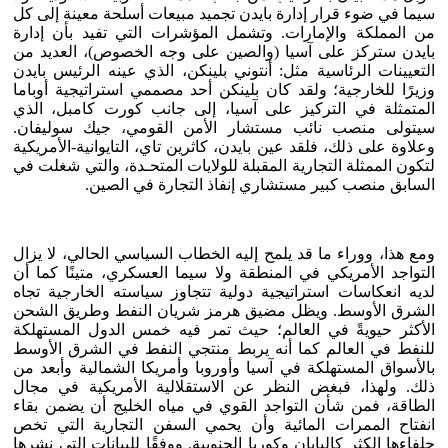
سيما في ضوء قرار إدارة بايدن تجميد مبيعات أسلحة معينة إلى كل
من المملكة والإمارات. وتشمل المؤشرات التي تفيد بأن إدارة
بايدن ستركز على آسيا (والصين على وجه الخصوص)، العديد من
التعيينات الرئاسية مثل: أنتوني بلينكن، الذي عينه الرئيس بايدن
وزيرًا للخارجية؛ ولقد كان بلينكن أحد مصممي استراتيجية أوباما
المتمثلة في التركيز على آسيا، إلى جانب كورت كامبل، الذي
سيتولى منصب نائب مستشار الأمن القومي، جيك سوليفان.
وعلاوة على ذلك، فلقد عين بايدن، كاثرين تاي، التايوانية-الأمريكية
لتكون الممثلة التجارية المقبلة للولايات المتحـدة، والتي شغلت في
السابق منصب كبير مستشاري إنفاذ التجارة في الصين.
ومع هذا، ووراء ما قد يلمح إليه الخطاب السياسي الحالي، لا يزال
التواجد الأمريكي في المنطقة ولا سيما العسكري، متينًا كما أن
لديه انعكاسات استراتيجية دولية تتجاوز سياسته الخارجية تجاه
الشرق الأوسط. ويظل مضيق هرمز شريان النفط وطريق الشحن
الأكثر حيويةً في العالم؛ حيث تمر فيه خمس الدول المستهلكة
للنفط في العالم كما أنه يربط منتجي النفط في الشرق الأوسط
بالأسواق المستهلكة في آسيا وأوروبا وأمريكا الشمالية وأبعد من
ذلك. ولهذا، فبغض النظر عن الاستقلالية الأمريكية في مجال
الطاقة، فمن شأن التواجد القوي في مياه الخليج أن يضمن بقاء
انفتاح الممرات المائية وأن يحمي السفن التجارية التي تخص
حلفاءها الكثر كاليابان وكوريا الجنوبية. ووفقًا للبيانات التي نشرها