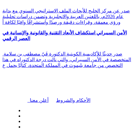
صدر عن مركز الخليج للأبحاث الملف الاستراتيجي السنوي مع بداية
عام 2026م، باللغتين العربية والانجليزية وتضمن دراسات تحليلية
ورؤى معمقة، وقراءات دقيقة ورصدًا واستشرافًا وافيًا لكافة أ
الأمن السيبراني استكشاف الأبعاد التقنية والقانونية والإنسانية في
العصر الرقمي
صدر حديثًا للأكاديمية الكويتية الدكتورة فَيّ مصطفى بن سلامة
المتخصصة في الأمن السيبراني، والتي نالت درجة الدكتوراه في هذا
التخصص من جامعة بليموث في المملكة المتحدة، كتابًا يحمل ع
|
الأحكام والشروط
أعلن معنا
| تابعنا على