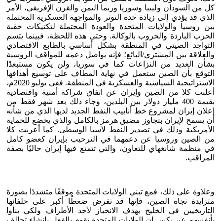
كل من السودان وليبيا وسوريا وربما اليمن والقرن الإفريقي، الأمر
الذي قد يؤدي إلى زيادة حدة التوتر والمواجهة العسكرية المحتملة
بين روسيا والولايات المتحدة والعودة المحتملة لتكتيكات حقبة
الحرب الباردة والحروب بالوكالة. وحتى هذه اللحظة، فبينما يتسم
التواجد الصيني في المنطقة بشكل أساسي بالطابع الاقتصادي
والعلاقة بين المشتري/البائع؛ فإنه يواصل دعمه للمواقف الروسية
بشأن العديد من النزاعات كما في سوريا، ولن يكون مستبعدًا
التوقع بأن الصين ستعمل في نهاية المطاف على توسيع أهدافها
الاستراتيجية السياسية والعسكرية في المنطقة. ففي يوليو 2020م،
أعلنت كلا من الصين وإيران عن اتفاق شراكة أمنية واقتصادية
بقيمة 400 مليار دولار بين البلدين، وجاء ذلك بعد شهر فقط من
إعلان إيران لمشروع خط أنابيب النفط الجديد لديها الذي من شأنه
أن يسمح لإيران بتجاوز مضيق هرمز بالكامل والذي يخضع للحماية
الأمريكية وذلك في تصدير النفط لآسيا الوسطى. كما أعربت كلا
من الصين وروسيا عن دعمهما في الترحيب بإيران كعضو كامل
في منظمة شانغهاي للتعاون، والتي تتمتع فيها إيران حاليًا بصفة
المراقب.
وعلاوة على ذلك، فمع تبني الولايات المتحدة موقفًا متشددًا بصورة
متزايدة تجاه الصين، فإنها قد تفرض ضغطًا أكبر على حلفائها
التاريخيين في الخليج بهدف الانحياز لأحد الأطراف ولكي ينأوا
بأنفسهم عن بكين. إن الولايات المتحدة تقوم بالفعل بإنشاء تحالف