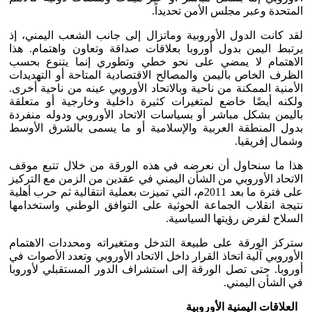
المتحدة وعبر مجلس الأمن تحديداً.
لقد كانت الدول الأوروبية وماتزال إلى جانب الشعب اليمني، إذ
يرتبط اليمن بدول أوروبا بعلاقات صداقة وتعاون واهتمام. هذا
الاهتمام لا يمضي على نحو خطي وتطوري إنما يتنوع بحسب
الظرف الخاص باليمن والمصالح الاقتصادية المتاحة أو التهديدات
الأمنية الممكنة من ناحية وبالاتحاد الأوروبي عينه من ناحية أخرى.
ولكنه أيضًا خاضع لمتغيرات كثيرة داخلية وخارجية أو متعلقة
باليمن بشكل مباشر أو بسياسات الاتحاد الأوروبي ودوله منفردة
بدول المنطقة العربية والإسلامية أو ما يسمى بالشرق الأوسط
وشمال إفريقيا.
هذا ما سنحاول أن نعرضه في هذه الورقة من خلال تتبع موقف
الاتحاد الأوروبي من الشأن اليمني في عقدين من الزمن مع التركيز
على فترة ما بعد 2011م، التي تميزت بعملية انتقالية ثم حرب أهلية
نتيجة انقلاب الجماعة الحوثية على التوافق الوطني واستخدامها
السلاح لفرض رؤيتها السياسية.
ستركز الورقة على طبيعة التدخل ومتغيراته ومحددات الاهتمام
الأوروبي آلية اتخاذ القرار داخل الاتحاد الأوروبي وتعدد الأصوات في
أوروبا. حتى تصل الورقة إلى استشراف الدور المستقبلي لأوروبا
في الشأن اليمني.
العلاقات اليمنية الأوروبية