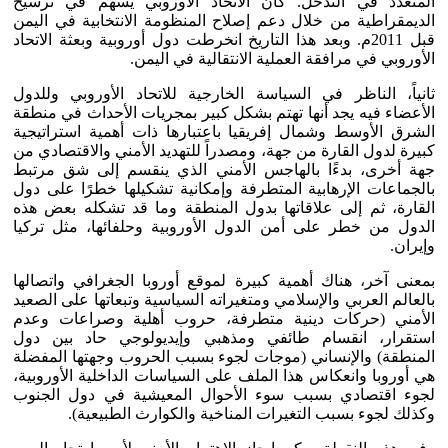
المتعدد في التدخل. كان الاتحاد الأوروبي يسهم في ترسيخ
الديمقراطية من خلال دعم إصلاح المنظومة الانتخابية في اليمن
قبل 2011م. وبعد هذا التاريخ انخرطت دول أوروبية وبعثة الاتحاد
الأوروبي في مرافقة العملية الانتقالية في اليمن.
ثانياً، الناظر في السياسة الخارجية للاتحاد الأوروبي وللدول
الأعضاء فيه يجد أنها تهتم بشكل كبير بمجريات الأحداث في منطقة
الشرق الأوسط وشمال إفريقيا باعتبارها ذات أهمية استراتيجية
كبيرة لدول القارة من جهة، ومصدراً للتهديد الأمني والاقتصادي من
جهة أخرى، بدءًا بالهاجس الأمني الذي ينقسم إلى شق مرتبط
بالجماعات الإرهابية المتطرفة وإمكانية تشكيلها خطرًا على دول
القارة، ثم إلى علاقاتها بدول المنطقة وما قد تشكله بعض هذه
الدول من خطر على أمن الدول الأوروبية وحلفائها، مثل تركيا
وإيران.
بمعنى آخر، هناك أهمية كبيرة لموقع أوروبا الجغرافي واتصالها
بالعالم العربي والإسلامي ومتغيراته السياسية وتبعاتها على الصعيد
الأمني (حركات دينية متطرفة، حروب أهلية وصراعات وعدم
استقرار، انقسام طائفي ومذهبي وإيديولوجي حاد بين دول
المنطقة) والإنساني (موجات لجوء بسبب الحروب وجهتها المفضلة
هي أوروبا وانعكاس هذا الملف على السياسات الداخلية الأوروبية،
لجوء اقتصادي بسبب سوء الأحوال المعيشية في دول الجنوب
وكذلك لجوء بسبب التغيرات المناخية والكوارث الطبيعية).