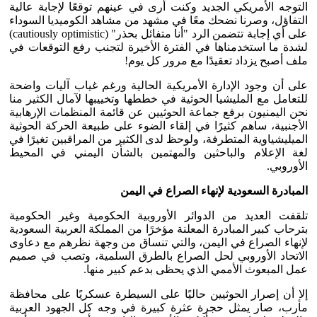
التوجه الأمريكي الجديد وكنت أرى في عينهم توقعًا لإجابة عالية
التفاؤل، وصرنا نضحك معًا في مشهد من مشاهد الكوميديا السوداء
على أي إجابة تتضمن الرد "أنا متفائل بحذر" (cautiously optimistic)
لشدة ما استخدمناها في الفترة الأخيرة لتجنب رفع التوقعات في
ملف أصبح يزداد تعقيدًا مع مرور كل يوم!
على أن وجود الإدارة الأمريكية الحالية ورغم غياب آليات واضحة
للتعامل مع المليشيا الحوثية في خططها وتخييبها لآمال الكثير منا
نحن اليمنيون برفع جماعة الحوثيين عن قائمة المنظمات الإرهابية
الأجنبية، ساهم كثيرًا في إلقاء الضوء على طبيعة الحركة الحوثية
الميليشياوية المتطرفة، ولوحظ لدى الكثير من المراقبين تغيرًا في
لغة الإعلام والباحثين والمهتمين بالشأن اليمني في المحيط
الأوروبي.
المبادرة السعودية لإنهاء الصراع في اليمن
تلقفت العديد من الدوائر الأوروبية الحكومية وغير الحكومية
بترحاب كبير المبادرة المعلنة مؤخرًا من المملكة العربية السعودية
لإنهاء الصراع في اليمن، والتي تنساق من وجهة نظرهم مع دعاوى
الاتحاد الأوروبي لحل الصراع بالطرق السلمية، وتصب في صميم
عمل المبعوث الأممي الذي يحظى بدعم كبير منها.
إلا أن إصرار الحوثيين حاليًا على السيطرة عسكريًا على محافظة
مأرب، صار يمثل حجرة عثرة كبيرة في وجه كل الجهود العربية