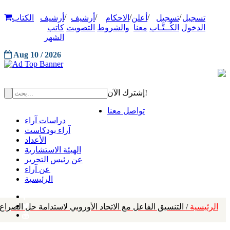
/
/
/
/
/
تسجيل
تسجيل
أعلن
الاحكام
أرشيف
أرشيف
الكتاب
الدخول
الكُــتَّـاب
معنا
والشروط
التصويت
كاتب
الشهر
Aug 10 / 2026
إشترك الآن!
تواصل معنا
دراسات آراء
آراء بودكاست
الأعداد
الهيئة الاستشارية
عن رئيس التحرير
عن آراء
الرئيسية
الرئيسية
/ التنسيق الفاعل مع الاتحاد الأوروبي لاستدامة حل الصراع