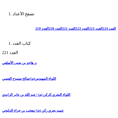
تصفح الأعداد
العدد 224
العدد 223
العدد 222
العدد 221
العدد 220
العدد 219
كتاب العدد
العدد 221
د. هاجد بن يحيى الأصلعي
اللواء المهندس(م)/صالح صنيدح العتيبي
اللواء البحري الركن (م) / عبد الله بن جابر الزايدي
عميد بحري ركن (م)/ معجب بن جزاء الدلبحي