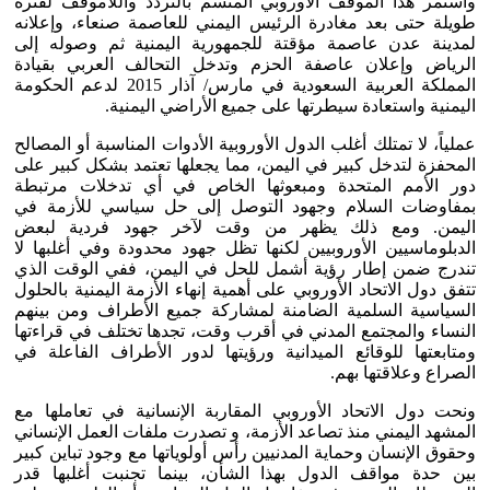
واستمر هذا الموقف الأوروبي المتسم بالتردد واللاموقف لفترة
طويلة حتى بعد مغادرة الرئيس اليمني للعاصمة صنعاء، وإعلانه
لمدينة عدن عاصمة مؤقتة للجمهورية اليمنية ثم وصوله إلى
الرياض وإعلان عاصفة الحزم وتدخل التحالف العربي بقيادة
المملكة العربية السعودية في مارس/ آذار 2015 لدعم الحكومة
اليمنية واستعادة سيطرتها على جميع الأراضي اليمنية.
عملياً، لا تمتلك أغلب الدول الأوروبية الأدوات المناسبة أو المصالح
المحفزة لتدخل كبير في اليمن، مما يجعلها تعتمد بشكل كبير على
دور الأمم المتحدة ومبعوثها الخاص في أي تدخلات مرتبطة
بمفاوضات السلام وجهود التوصل إلى حل سياسي للأزمة في
اليمن. ومع ذلك يظهر من وقت لآخر جهود فردية لبعض
الدبلوماسيين الأوروبيين لكنها تظل جهود محدودة وفي أغلبها لا
تندرج ضمن إطار رؤية أشمل للحل في اليمن، ففي الوقت الذي
تتفق دول الاتحاد الأوروبي على أهمية إنهاء الأزمة اليمنية بالحلول
السياسية السلمية الضامنة لمشاركة جميع الأطراف ومن بينهم
النساء والمجتمع المدني في أقرب وقت، تجدها تختلف في قراءتها
ومتابعتها للوقائع الميدانية ورؤيتها لدور الأطراف الفاعلة في
الصراع وعلاقتها بهم.
ونحت دول الاتحاد الأوروبي المقاربة الإنسانية في تعاملها مع
المشهد اليمني منذ تصاعد الأزمة، و تصدرت ملفات العمل الإنساني
وحقوق الإنسان وحماية المدنيين رأس أولوياتها مع وجود تباين كبير
بين حدة مواقف الدول بهذا الشأن، بينما تجنبت أغلبها قدر