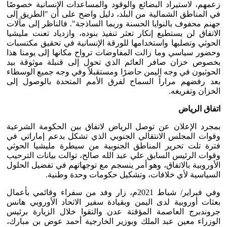
زعمهم، لاستيراد البضائع والوقود والمساعدات الإنسانية خصوصًا
في المناطق الشمالية من البلد، دليل واضح على أن "الطريق إلى
جهنم محفوف بالنوايا الحسنة وربما الساذجة". فالناظر إلى مآلات
الاتفاق لن يستطيع إنكار تعثر تنفيذ بنوده، وازدياد تعنت مليشيا
الحوثي وتصلبها واستخدامها للورقة الإنسانية في تحقيق مكتسبات
وحضور سياسي وما زالت المفاوضات ترواح مكانها إلى يومنا هذا
بخصوص خزان صافر العائم الذي تحول إلى قنبلة موثوقة بيد
الحوثيون في وجه اليمن حاضرًا ومستقبلاً وفي وجه جميع الوسطاء
بعد رفضهم مراراً السماح لفرق الأمم المتحدة بالوصول إلى
الخزان وتفريغه.
اتفاق الرياض
بمجرد الإعلان عن توصل الرياض لاتفاق بين الحكومة الشرعية
وقوات المجلس الانتقالي الجنوبي الذي تشكل بدعم إماراتي في
فترة تلت تحرير المناطق الجنوبية من سيطرة مليشيا الحوثي
وقوات الرئيس السابق علي عبد الله صالح، توالت بيانات الترحيب
الأوروبية بالاتفاق، وهو أمر ينسجم مع توجهاتهم في تفضيل الحلول
السياسية لأي خلافات، وتشكيل حكومات وحدة وطنية.
وفي فبراير/ شباط 2021م، زار وفد من سفراء وقائمي بأعمال
بعثات أوروبية لدى اليمن وبقيادة سفير الاتحاد الأوروبي هانس
جروندبرج العاصمة المؤقتة عدن والتقوا خلال الزيارة برئيس
الوزراء معين عبد الملك وبوزير الخارجية أحمد عوض بن مبارك،