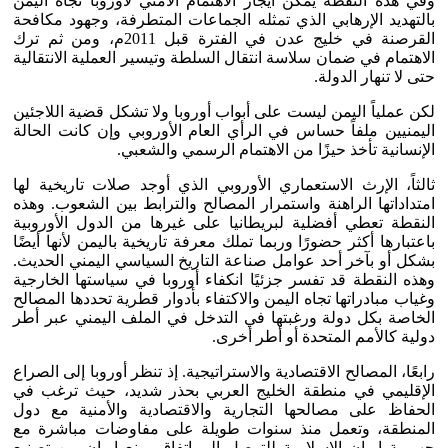
وفي هذه النقطة يمكن ايجاز الاهتمام الأمني لأوروبا تجاه اليمن
بالتهديد الإرهابي الذي تمثله الجماعات المتطرفة، وجهود مكافحة
القرصنة في خليج عدن في الفترة قبل 2011م، ومن ثم ترك
الاهتمام في ضمان سلاسة انتقال السلطة وتيسير العملية الانتقالية
حتى لا تنهار الدولة.
لكن عملياً اليمن ليست على أبواب أوروبا ولا تشكل قضية اللاجئين
اليمنيين ملفاً حساس في الرأي العام الأوروبي وإن كانت الحالة
الإنسانية تأخذ حيزًا من الاهتمام الرسمي والشعبي.
ثالثاً، الإرث الاستعماري الأوروبي الذي أوجد صلات تاريخية لها
امتداداتها الراهنة واستمرار المصالح والترابط بين الشعوب. وهذه
النقطة تعطي أفضلية لبريطانيا على غيرها من الدول الأوروبية
باعتبارها أكثر حضورًا وربما تملك معرفة تاريخية باليمن لأنها أيضًا
بشكل أو بآخر أحد عوامل صناعة التاريخ السياسي اليمني الحديث.
وهذه النقطة قد تفسر جزئيًا انكفاء أوروبا في سياستها الخارجية
وغياب مبادراتها تجاه اليمن والاكتفاء بأدوار قطرية تحددها المصالح
الخاصة بكل دولة ورغبتها في التدخل في الملف اليمني عبر أطر
دولية كالأمم المتحدة أو أطر أخرى.
رابعًا، المصالح الاقتصادية والاستراتيجية. إذ تنظر أوروبا إلى الصراع
الإقليمي في منطقة الخليج العربي بحذر شديد، حيث ترغب في
الحفاظ على مصالحها التجارية والاقتصادية والأمنية مع دول
المنطقة، وتعمل منذ سنوات طويلة على مفاوضات مباشرة مع
جهورية إيران الإسلامية للتوصل إلى اتفاق يمنع إيران من تصنيع