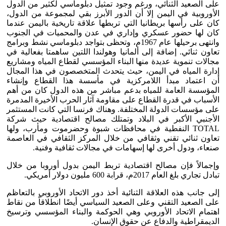
على الصعيد الثنائي، ورغم وجود تمثيل دبلوماسي لكثير من الدول
الأوروبية في اليمن إلا أن الدور الأبرز بقي لمجموعة من الدول،
كان على رأسها بريطانيا التي تربطها علاقة تاريخية باليمن عندما
كان لها حضور عسكري وإداري في عدن والمحميات في الجنوب
وانتهى برحيلها عام 1967م، وتحظى بتواجد دبلوماسي نشط وبرامج
تعاون ثنائي. إضافة إلى ألمانيا وهولندا اللتين ساهمتا بفعالية في
مجالات تنموية عديدة منها البناء المؤسسي لقطاع المياه ومشاريع
إدارة المياه في اليمن، حيث يتحدث المتخصصون في هذا المجال
أن اعتماد مبدأ اللامركزية في مأسسة هذا القطاع وإنشاء
المؤسسة العامة للمياه بدعم مباشر من هذه الدول كان من أهم
الأسباب في قدرة القطاع على مقاومة آثار الحرب الأخيرة المدمرة
على مؤسسات الدولة المختلفة. وهناك فرنسا التي كانت المستثمر
الأجنبي الأكبر في البلاد وتمتلك مصالح اقتصادية حيث شركة
TOTAL النفطية في محافظات شبوة وحضرموت ومأرب، ولها
تعاون ثنائي تقني وثقافي من خلال المركز الثقافي في العاصمة
صنعاء، ودول أخرى لها إسهامات في مجالات ثقافية وفنية.
وإجمالاً فإن مصالح اقتصادية تربط اليمن بدول أوروبا من خلال
تبادل تجاري بلغ العام 2017م، قرابة 600 مليون دولار أمريكي.
إلى جانب هذه العلاقة الثنائية أخذ دور الاتحاد الأوروبي بالتعاظم
على الصعيد التقني وعلى الصعيد السياسي أيضًا انطلاقاً من نقاط
اهتمام الاتحاد الأوروبي وهي الحوكمة والبناء المؤسسي وترسيخ
الديمقراطية والدفاع عن حقوق الإنسان.