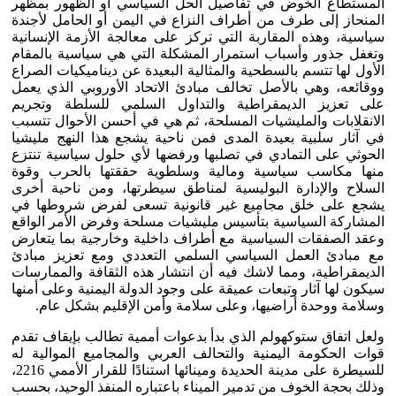
المستطاع الخوض في تفاصيل الحل السياسي أو الظهور بمظهر
المنحاز إلى طرف من أطراف النزاع في اليمن أو الحامل لأجندة
سياسية، وهذه المقاربة التي تركز على معالجة الأزمة الإنسانية
وتغفل جذور وأسباب استمرار المشكلة التي هي سياسية بالمقام
الأول لها تتسم بالسطحية والمثالية البعيدة عن ديناميكيات الصراع
ووقائعه، وهي بالأصل تخالف مبادئ الاتحاد الأوروبي الذي يعمل
على تعزيز الديمقراطية والتداول السلمي للسلطة وتجريم
الانقلابات والمليشيات المسلحة، ثم هي في أحسن الأحوال تتسبب
في آثار سلبية بعيدة المدى فمن ناحية يشجع هذا النهج مليشيا
الحوثي على التمادي في تصلبها ورفضها لأي حلول سياسية تنتزع
منها مكاسب سياسية ومالية وسلطوية حققتها بالحرب وقوة
السلاح والإدارة البوليسية لمناطق سيطرتها، ومن ناحية أخرى
يشجع على خلق مجاميع غير قانونية تسعى لفرض شروطها في
المشاركة السياسية بتأسيس مليشيات مسلحة وفرض الأمر الواقع
وعقد الصفقات السياسية مع أطراف داخلية وخارجية بما يتعارض
مع مبادئ العمل السياسي السلمي التعددي ومع تعزيز مبادئ
الديمقراطية، ومما لاشك فيه أن انتشار هذه الثقافة والممارسات
سيكون لها آثار وتبعات عميقة على وجود الدولة اليمنية وعلى أمنها
وسلامة ووحدة أراضيها، وعلى سلامة وأمن الإقليم بشكل عام.
ولعل اتفاق ستوكهولم الذي بدأ بدعوات أممية تطالب بإيقاف تقدم
قوات الحكومة اليمنية والتحالف العربي والمجاميع الموالية له
للسيطرة على مدينة الحديدة ومينائها استنادًا للقرار الأممي 2216،
وذلك بحجة الخوف من تدمير الميناء باعتباره المنفذ الوحيد، بحسب