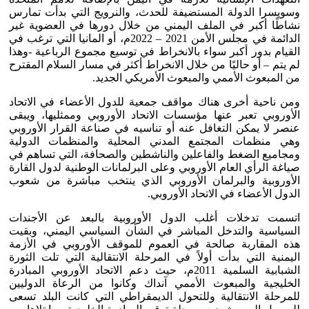
وسويسرا الدولة المستضيفة للحدث، والنرويج التي بدأت تمارس
نشاطًا أكبر في الملف اليمني من خلال دورها في العضوية غير
الدائمة في مجلس الأمن 2021 – 2022م، أو المانيا التي ترغب في
القيام بدور أكبر سواء بالانخراط في توسيع مجموع الرباعية -وهذا
لم يتم – أو حاليًا من خلال الانخراط أكثر في مسار السلام المقترح
من المبعوث الأممي والمبعوث الأمريكي الجديد.
ومن ناحية أخرى هناك مواقف جمعية للدول الأعضاء في الاتحاد
الأوروبي تعبر عنها مؤسسات الاتحاد الأوروبي وممثليها، ويبقى
عنصر لا يمكن التغافل عنه أو تناسيه في صناعة القرار الأوروبي
وهي منظمات المجتمع المدني المحلية والمنظمات الدولية
ومجاميع الضغط والفاعلين والناشطين والصحافة، التي تساهم في
صياغة الرأي العام الأوروبي وعلى البرلمانات الوطنية لدول القارة
الأوروبية والبرلمان الأوروبي الذي ينتخب مباشرة من شعوب
الدول الأعضاء في الاتحاد الأوروبي.
اتسمت تدخلات أغلب الدول الأوروبية بالبعد عن الأجندات
السياسية والتدخل المباشر في الشأن السياسي اليمني، وبقيت
هذه المقاربة صالحة في العموم للموقف الأوروبي في الأزمة
اليمنية التي بدأت أولاً في المرحلة الانتقالية التي تلت الثورة
الشبابية السلمية 2011م، حيث دعم الاتحاد الأوروبي المبادرة
الخليجية والمبعوث الأممي آنداك وكانوا من الرعاة الدوليين
للمرحلة الانتقالية وللتحول الديمقراطي التي كانت البلد تسعى