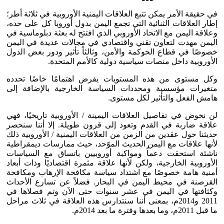
في حقيقة الأمر يمكن تتبع العلاقات اليمنية الأوروبية في ثلاثة أطر؛
إطار العلاقات الثنائية التي تجمع اليمن بدول أوروبا كل على حده،
وعلاقة اليمن مع الاتحاد الأوروبي الذي افتتح له بعثة دبلوماسية في
اليمن مهدت لتعاون تقني واقتصادي في مجالات عديدة في اليمن
خصوصًا في قطاع الحوكمة والأمن، وثالثاً تأثير ودور بعض الدول
الأوروبية داخل منصات سياسية دولية كالأمم المتحدة.
وكل مستوى من هذه المستويات يفرض اهتمامًا خاصًا تحدده
متغيرات مؤسسية ومحددات السياسة الخارجية بالإضافة إلى
هامش الفعل والتأثير لكل مستوى.
لن نخوض في تفاصيل العلاقات اليمينة / الأوروبية تاريخيًا، فهي
علاقة ضاربة في القدم وتعود إلى قرون طويلة. إلا أننا سنحصر
حديثنا حول عقدين من الزمن من العلاقات اليمنية / الأوروبية ذلك
لأنها علاقات مع اليمن الحديث الموّحد، حيث ممارسات ديمقراطية
ناشئة استحقت دعماً ومواكبة أوروبيين باتساق مع السياسات
الأوروبية الخارجية، ولكن لأنها علاقة مثمرة اقتصاديًا وذات أبعاد
أمنية هامة خصوصًا مع اشتداد سياسة مكافحة الإرهاب ومكافحة
القرصنة في محيط اليمن في البحار. فضلاً عن تسارع الأحداث
وكثافتها في اليمن في عشر سنوات حتى الآن وتم فصلاها في
2011 و2014م، بمعنى أننا سنتدارس هذه العلاقة في ثلاث مراحل
ما قبل 2011م، وما بعدها وفترة ما بعد 2014م.