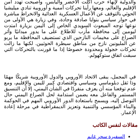
والدولية لإنهاء حرب أكلت الأخضر واليابس، وأصبحت تهدد أمن
الإقليم والعالم، ومعها رأينا تحركات أممية و أوروبية تنادي ميليشيا
الحوثي بالتوقف عن الأعمال العسكرية العدائية والانخراط مباشرة
في حوار سياسي بنوايا صادقة وجادة، وفي زيارة هي الأولى من
نوعها توجه المبعوث السويدي الخاص إلى اليمن بزيارة امتدت
ليومين إلى محافظة مأرب للاطلاع على ما يدور ميدانيًا وأثر
الصراع على مخيمات النازحين الذي تستضيف المحافظة ما يربو
عن المليونين نازح من مناطق سيطرة الحوثيين. لكنها ما زالت
تحركات خجولة ومحدودة خصوصًا إذا ما قورنت بالتحركات التي
سبقت اتفاق ستوكهولم.
في المجمل، يبقى الاتحاد الأوروبي والدول الأوروبية شريكًا مهمًا
وذا ثقل دبلوماسي وسياسي واقتصادي كبير لليمن والإقليم، ومع
عدم توقعنا منه أن يعزف منفردًا في الشأن اليمني، إلا أن التنسيق
المستمر والفاعل معه يضمن استدامة لحل الصراع اليمني حال
التوصل إليه، ويسمح باستعادة الدور الأوروبي المهم في الحوكمة
والبناء المؤسسي والتنمية وتعزيز الديمقراطية في مرحلة إعادة
الإعمار.
مقالات لنفس الكاتب
السفيرة سحر غانم