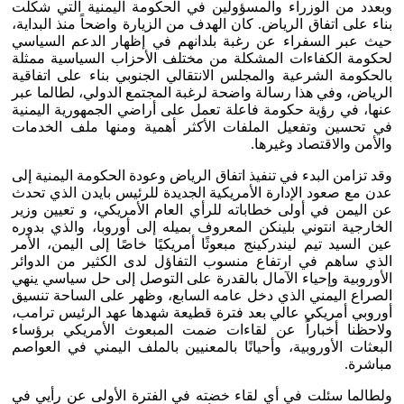
وبعدد من الوزراء والمسؤولين في الحكومة اليمنية التي شكلت
بناء على اتفاق الرياض. كان الهدف من الزيارة واضحاً منذ البداية،
حيث عبر السفراء عن رغبة بلدانهم في إظهار الدعم السياسي
لحكومة الكفاءات المشكلة من مختلف الأحزاب السياسية ممثلة
بالحكومة الشرعية والمجلس الانتقالي الجنوبي بناء على اتفاقية
الرياض، وفي هذا رسالة واضحة لرغبة المجتمع الدولي، لطالما عبر
عنها، في رؤية حكومة فاعلة تعمل على أراضي الجمهورية اليمنية
في تحسين وتفعيل الملفات الأكثر أهمية ومنها ملف الخدمات
والأمن والاقتصاد وغيرها.
وقد تزامن البدء في تنفيذ اتفاق الرياض وعودة الحكومة اليمنية إلى
عدن مع صعود الإدارة الأمريكية الجديدة للرئيس بايدن الذي تحدث
عن اليمن في أولى خطاباته للرأي العام الأمريكي، و تعيين وزير
الخارجية انتوني بلينكن المعروف بميله إلى أوروبا، والذي بدوره
عين السيد تيم ليندركينج مبعوثًا أمريكيًا خاصًا إلى اليمن، الأمر
الذي ساهم في ارتفاع منسوب التفاؤل لدى الكثير من الدوائر
الأوروبية وإحياء الآمال بالقدرة على التوصل إلى حل سياسي ينهي
الصراع اليمني الذي دخل عامه السابع، وظهر على الساحة تنسيق
أوروبي أمريكي عالي بعد فترة قطيعة شهدها عهد الرئيس ترامب،
ولاحظنا أخباراً عن لقاءات ضمت المبعوث الأمريكي برؤساء
البعثات الأوروبية، وأحيانًا بالمعنيين بالملف اليمني في العواصم
مباشرة.
ولطالما سئلت في أي لقاء خضته في الفترة الأولى عن رأيي في