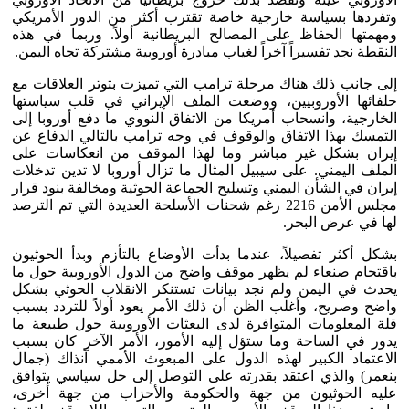
وتفردها بسياسة خارجية خاصة تقترب أكثر من الدور الأمريكي
ومهمتها الحفاظ على المصالح البريطانية أولاً. وربما في هذه
النقطة نجد تفسيراً آخراً لغياب مبادرة أوروبية مشتركة تجاه اليمن.
إلى جانب ذلك هناك مرحلة ترامب التي تميزت بتوتر العلاقات مع
حلفائها الأوروبيين، ووضعت الملف الإيراني في قلب سياستها
الخارجية، وانسحاب أمريكا من الاتفاق النووي ما دفع أوروبا إلى
التمسك بهذا الاتفاق والوقوف في وجه ترامب بالتالي الدفاع عن
إيران بشكل غير مباشر وما لهذا الموقف من انعكاسات على
الملف اليمني. على سيبيل المثال ما تزال أوروبا لا تدين تدخلات
إيران في الشأن اليمني وتسليح الجماعة الحوثية ومخالفة بنود قرار
مجلس الأمن 2216 رغم شحنات الأسلحة العديدة التي تم الترصد
لها في عرض البحر.
بشكل أكثر تفصيلاً، عندما بدأت الأوضاع بالتأزم وبدأ الحوثيون
باقتحام صنعاء لم يظهر موقف واضح من الدول الأوروبية حول ما
يحدث في اليمن ولم نجد بيانات تستنكر الانقلاب الحوثي بشكل
واضح وصريح، وأغلب الظن أن ذلك الأمر يعود أولاً للتردد بسبب
قلة المعلومات المتوافرة لدى البعثات الأوروبية حول طبيعة ما
يدور في الساحة وما ستؤل إليه الأمور، الأمر الآخر كان بسبب
الاعتماد الكبير لهذه الدول على المبعوث الأممي آنذاك (جمال
بنعمر) والذي اعتقد بقدرته على التوصل إلى حل سياسي يتوافق
عليه الحوثيون من جهة والحكومة والأحزاب من جهة أخرى،