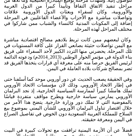
للوصول إليه. وشهدت مرحلة توقيع المبادرة الخليجية وما تلاها من
مراحل تنفيذ الاتفاق التفافاً وتأييداً كبيراً من الدول الغربية
والأوروبية، وكان لسفراء وبعثات الدول الأوروبية علاقات
وتواصلات مباشرة مع الأحزاب والأعضاء الفاعليين في المرحلة
إضافة إلى المكونات المدنية كالنساء والشباب ممن شاركوا في
مختلف المراحل لهذه المرحلة.
وكان لبعضهم ممن كانت تربط بلادهم مصالح اقتصادية مباشرة
مع اليمن تواصلات حثيثة بصانعي القرار على كافة المستويات في
تلك المرحلة. يحضرني منها التردد الكبير لأحد السفراء على فريق
بناء الدولة في مؤتمر الحوار الوطني (2013_2014م) ودعوته الدائمة
لرئيس الفريق حرصاً منه على معرفة أي قرارات يتخذها الفريق قد
تضر بمصالح شركات بلاده العاملة في اليمن.
وفي الحقيقة يصعب الحديث عن دور أوروبي موحد كما أسلفنا حتى
في إطار الاتحاد الأوروبي. وذلك لان مؤسسات الاتحاد الأوروبي
تملك هامشًا كبيراً لممارسة السياسية الخارجية، إذ نجد البرلمان
الأوروبي يمارس سياسة خارجية ويطرح مواقف متفردة قياسًا
بالمفوضية التي لا تملك دور وزارة خارجية. يتضح هذا الأمر من
خلال اقتصار تناول البرلمان الأوروبي للشأن اليمني بموضوع بيع
السلاح للمملكة العربية السعودية دون الخوض في تفاصيل الصراع
في اليمن ومعرفة حقيقته.
فضلاً عن أن الأزمة اليمنية ترافقت مع تحولات كبيرة في البيت
الأوروبي عينه ونقصد بذلك خروج بريطانيا من الاتحاد الأوروبي