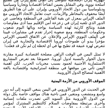
أسلحة نووية، وفي المقابل يضمن انفتاحاً اقتصادياً وتجارياً وسياسياً
ودبلوماسياً بين دول الاتحاد الأوروبي وإيران. على أن هذا الطريق
أيضًا محفوف بالمخاطر والأزمات، حيث تعامل الاتحاد الأوروبي مع
الملف الإيراني بمعزل عن بقية الفاعلين في المنطقة وتغاضى عن
الدور الذي تلعبه إيران في زعزعة أمن الإقليم مما أدى مفاوضات
هشة ونتائج كارثية لهذه السياسة يواجه وبالها اليوم شعوب
وحكومات المنطقة، ومع صعوبة إحراز تقدم في مشاورات فيينا
في الملف النووي الإيراني والإعلان عن الاتفاق الصيني الإيراني
مؤخراً يبدو أن طموحات أوروبا الاقتصادية والتجارية في إيران
تتعرض لهزة عنيفة قد تطيح بها في أي لحظة إن لم تكن قد فعلت!
لا تمثل اليمن في الوقت الراهن مصلحة اقتصادية كبيرة مقارنة
بدول الجوار بالنسبة لدول أوروبا، خصوصًا بعد تعرض المشاريع
الاستثمارية الأجنبية لجمود بسبب مجريات الحرب. لكن أهمية
اليمن تأتي من موقعها في منطقة استراتيجية واقتصادية بالغة
الأهمية لمصالح الدول الأوروبية.
الموقف الأوروبي من الأزمة اليمنية
في الحديث عن الدور الأوروبي في اليمن ينبغي التنويه إلى أنه دور
واسع ومتشعب ومتغير، فمن ناحية هناك مواقف خاصة بكل دولة
من الدول الأوروبية مثل السويد التي تصدرت ملفات إنسانية
وأخرى مرتبطة بمفاوضات السلام كالتنظيم المشترك لمؤتمر
التعهدات الإنسانية للأزمة في اليمن بالإضافة للأمم المتحدة