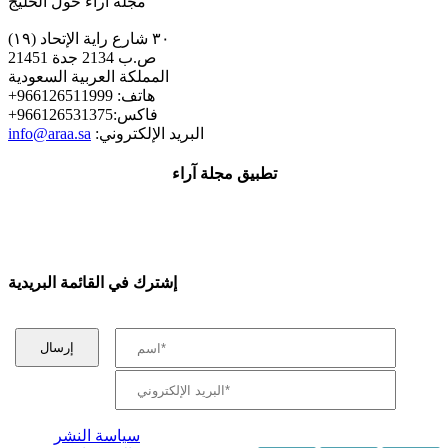
مجلة اراء حول الخليج
٣٠ شارع راية الإتحاد (١٩)
ص.ب 2134 جدة 21451
المملكة العربية السعودية
+هاتف: 966126511999
+فاكس:966126531375
:البريد الإلكتروني
info@araa.sa
تطبيق مجلة آراء
إشترك في القائمة البريدية
سياسة النشر