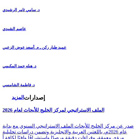
د. سامي ثامر الرشيدي
عاصم الشيدي
عميد طيار ركن ـ م .أسعد عوض الزعبي
د. هيله حمد المكيمي
د. فاطمة الشامسي
إصدارات
المزيد
الملف الاستراتيجي لمركز الخليج للأبحاث لعام 2026
صدر عن مركز الخليج للأبحاث الملف الاستراتيجي السنوي مع بداية
عام 2026م، باللغتين العربية والانجليزية وتضمن دراسات تحليلية
ورؤى معمقة، وقراءات دقيقة ورصدًا واستشرافًا وافيًا لكافة أ