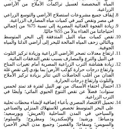
المياه المخصصة لغسيل تراكمات الأملاح من الأراضي
الزراعية.
إيقاف جميع مشروعات استصلاح الأراضي والتوسع الزراعي
في مصر ونقص كبير في كميات مياه المصارف الزراعية.
زيادة الفجوة الغذائية المصرية إلى نسبة 75% من إجمالي
احتياجاتنا من الغذاء بدلاً من 55% حاليًا.
نقص كميات مياه النيل المتدفقة إلى البحر المتوسط
وبالتالي زحف المياه المالحة للبحر إلى أراضي الدلتا والمياه
الجوفية.
ارتفاع معدلات تصحر الأراضي الزراعية وزيادة تركيز التلوث
في النيل والترع والمصارف بسبب نقص التدفقات المائية.
زيادة هشاشة الترب الزراعية المصرية أمام تغيرات المناخ
وارتفاع درجات حرارة كوكب الأرض؛ بما يؤدي إلى نقص غلة
الفدان من أغلب الحاصلات التي تتأثر بزيادة تركيز الأملاح
والتلوث وارتفاع درجات الحرارة.
احتمال اختفاء الأسماك من نهر النيل لفترة قد تمتد لخمس
سنوات؛ فضلاً عن نقص التنوع الحيوي المائي؛ وأيضًا في
الترب الزراعية.
تحميل الاقتصاد المصري بأعباء إضافية لإنشاء محطات تحلية
على البحر المتوسط تخصص للاستهلاك المنزلي والصناعي
والسياحي في المدن الساحلية (العريش؛ وبورسعيد؛
ودمياط؛ ورشيد؛ والإسكندرية؛ ومطروح؛ والسلوم؛
والسويس؛ وسفاجا؛ والقصير؛ وجميع مدن البحر الأحمر)