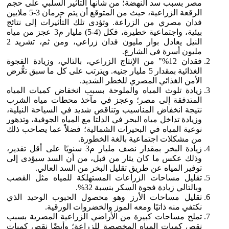
مصر بسبب سد النهضة؛ من شأنها التأثير السلبي على حجم
الرقعة الزراعية، حيث من المتوقع أن يتم حرمان 3-5 ملايين
فدان مصري من الزراعة. وتؤدى تلك التأثيرات إلى نتائج
بيئية، واجتماعية خطيرة، فكل (4-5) مليار م3 عجز من مياه
النيل يعادل بوار مليون فدان زراعي، ومن ثم، تشريد 2
مليون أسرة في الشارع.
فقدان 12%" من الإنتاج الزراعي، بالتالي، وزيادة الفجوة
الغذائية بمقدار 5 مليار جنيه. ويترتب على كل ما سبق تعُّرض
الأمن الغذائي المصري للخطر الشديد.
زيادة تلوث المياه والملوحة بسبب انخفاض كميات المياه
المتدفقة إلى مصر؛ وعجز في مآخذ محطات مياه الشرب
نتيجة انخفاض المناسيب وتناقص شديد في السياحة النيلية،
وزيادة تداخل مياه البحر في الدلتا مع المياه الجوفية، وتدهور
نوعية المياه في البحيرات الشمالية؛ فضلاً عما يصاحب ذلك
من مشكلات اجتماعية بالغة الخطورة.
زيادة البخر بمقدار نصف مليار م3 سنويًا على أقل تقدير،
وذلك عكس ما كان يثار من قبل، من أن السد سيؤدى إلى
توفير المياه عن طريق تقليل البخر من السد العالي.
تقليل مساحات الزراعات المستهلكة للمياه مثل القصب
وبالتالي زيادة فجوة السكر بنسبة 32%.
تقليل مساحات الأرز وهو محصول الحبوب الوحيد الذي
نكتفي منه ذاتيًا ومعه الموز والخضروات الورقية.
تملح مساحات كبيرة من الأراضي الزراعية المصرية بسبب
نقص كميات المياه المخصصة للزراعة؛ وأيضًا نقص كميات