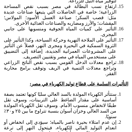
لتوفير مياه النيل للزراعة.
ارتفاع نسب البطالة في مصر بسبب نقص المساحة
الزراعية؛ خاصة في الحاصلات التي يتبعها صناعات عديدة
مثل: قصب السكر؛ صناعة العسل الأسود؛ المولاس؛
المقشات؛ والأرز ومضاربه والصناعات الغذائية الأخرى.
التأثير على كميات المياه الجوفية ومنسوبها على جانبي
المجرى.
التأثير على الملاحة النهرية وحركة السياحة، وكذا التأثير على
الثروة السمكية في البحيرة ومجرى النهر، فضلاً عن التأثير
على المشروعات العمرانية الجديدة، إضافة إلى التضييق
على مستخدمي المياه في مصر وتقنيين التصريف.
تراجع معدلات الدخل القومي بسبب نقص الناتج الزراعي
وتراجع معدلات التنمية في الريف وتوقف برامج محاربة
الفقر.
التأثيرات السلبية على قطاع توليد الكهرباء في مصر:
ستتأثر الكهرباء المولدة بالسد العالي سلبًا كونها تعتمد بصفة
أساسية على مقدار الضاغط على التربينات، وسوف تقل
طبقًا لانخفاض منسوب الأمام. وسوف تقل الكهرباء المولدة
من السد العالي وخزان أسوان بنسبة تتراوح ما بين ٢٥ و٣٠٪
سنويًا.
إن عدم امتلاء بحيرة ناصر بالمياه؛ سيؤدي إلى انخفاض أو
انعدام التوليد المائي للكهرباء، فيتحول النهر إلى ترعة