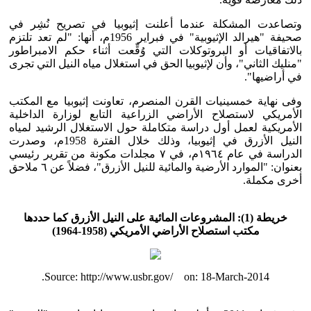
وتصاعدت المشكلة عندما أعلنت إثيوبيا في تصريح نُشِر في
صحيفة "هيرالد الإثيوبية" في فبراير 1956م، أنها: "لم تعد تلتزم
بالاتفاقيات أو البروتوكلات التي وُقِّعت أثناء حكم الامبراطور
"منليك الثاني"، وأن لإثيوبيا الحق في استغلال مياه النيل التي تجرى
في أراضيها".
وفى نهاية خمسينيات القرن المنصرم، تعاونت إثيوبيا مع المكتب
الأمريكي لاستصلاح الأراضي الزراعية التابع لوزارة الداخلية
الأمريكية لعمل أول دراسة متكاملة حول الاستغلال الرشيد لمياه
النيل الأزرق في إثيوبيا، وذلك خلال الفترة 1958م، وصدرت
الدراسة في عام ١٩٦٤م، في ٧ مجلدات مكونة من تقرير رئيسي
بعنوان: "الموارد الأرضية والمائية للنيل الأزرق"، فضلاً عن ٦ ملاحق
أخرى مكملة.
خريطة (1): المشروعات المائية على النيل الأزرق كما حددها
مكتب استصلاح الأراضي الأمريكي (1958-1964)
Source: http://www.usbr.gov/ on: 18-March-2014.