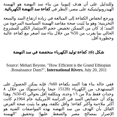
وللتدليل على أن هدف إثيوبيا من بناء سد النهضة هو الهيمنة
الهيدروبوليتيكية على مصر، النظر في
كفاءة سد النهضة الكهربائية
.
ويرجع انخفاض الكفاءة إلى المبالغة في زيادة ارتفاع السد والسعة
التخزينية؛ وهو ما يُثبت صحة مقاصد الهيمنة السياسية المرجوة من
السد؛ إذ كان من الممكن تخفيض حجم الاستثمار الكلي للمشروع
الحالي بما يقرب من 50% من خلال بناء سد أصغر مع كفاءة عالية
وخطورة أقل.
شكل (6): كفاءة
توليد
الكهرباء
منخفضة
في
سد
النهضة
Source: Mehari Beyene, "How Efficient is the Grand Ethiopian
Renaissance Dam?",
International Rivers
, July 20, 2011.
ففي حالة بناء هذا السد بكفاءة 60%، فإنه يمكن الحصول على
المستهدف من الكهرباء (15128 جيجا وات/سنويًا) من خلال ٨
وحدات فقط بدلاً من ١٦ وحدة، وبتكلفة أقل بحوالي 45-50%. وهذا
يؤكد أن خصائص السد في الدراسة الأمريكية عام 1964م كانت
أكثر ملاءمة وأكثر كفاءة؛ وأقل تكلفة، وهو ما يثبت صحة الفرض
القائل بأن الهدف من سد النهضة بهذه المواصفات الفنية هو
الإضرار بمصالح مصر والضغط عليها؛ وتحقيق "الهيمنة