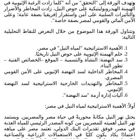
و
تهدف الورقة إلى "التحقق" من أنه "كلما زادت الرغبة الإثيوبية في
الهيمنة الهيدروبوليتيكية على حوض النيل، زادت المخاطر والأضرار
والتأثيرات السلبية على أمن واستقرار إفريقيا بصفة عامة؛ وعلى
الأمن المائي والقومي لمصر بصفة خاصة".
وتتناول الورقة هذا الموضوع من خلال التعرض للنقاط التحليلية
التالية:
الأهمية الاستراتيجية "لمياه النيل" في مصر.
حلم الهيمنة الإثيوبية على حوض النيل تاريخيًا.
سد النهضة: النشأة والتسمية – الموقع –الخصائص الفنية –
تطور البناء.
المخاطر الداخلية لسد النهضة الإثيوبي على الأمن القومي
المصري.
المخاطر والتهديدات الخارجية الاستراتيجية لسد النهضة
الإثيوبي.
آليات إدارة أزمة "سد النهضة".
أولاً: الأهمية الاستراتيجية لمياه النيل في مصر:
يحتل نهر النيل مكانةً محوريةً في حياة مصر والمصريين. ويستمد
نهر النيل أهميته للمصريين من كونه المصدر الرئيسي للمياه العذبة
في مصر، فوفق تقديرات البنك الدولي، تعتمد مصر على مياهه
اعتمادًا يكاد يكون كليًا في الاستعمالات الزراعية والصناعية