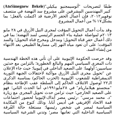
طبقًا لتصريحات "أتوسيمجنيو بيكيلي"(
AtoSimegnew Bekele
)
كبير المهندسين المشرفين على مشروع سد النهضة في منتصف
نوفمبر٢٠١٢، فإن أعمال الحفر الأرضية قد اكتملت بالفعل؛ بما
يشكِّل١٧ % من أعمال المشروع.
وقد بدأت أعمال التحويل المؤقت لمجرى النيل الأزرق في ٢٨ مايو
٢٠١٣م لمواصلة عملية بناء الجسم الرئيسي لسد النهضة؛ بما في
ذلك أعمال حفر قناة التحويل؛ ومدخل ومخرج قناة التحويل؛ والسد
المؤقت؛ على أن تعود مياه النهر إلى مسارها الطبيعي بعد الانتهاء
من إنشاء السد.
وقد حرصت الحكومة الإثيوبية على أن تأتي هذه الخطة الهندسية
ذات المغزى السياسي المهم والبالغ الخطورة؛ بالتزامن مع حدثين
سياسيين؛ أولهما: على الصعيد الداخلي في إثيوبيا؛ حيث جاء الإعلان
عن "تحويل مجرى النيل الأزرق مواكبة لاحتفالات الجبهة الثورية
الديمقراطية للشعوب الإثيوبية (الحزب الحاكم) بمناسبة الذكرى
الـ٢٢ لوصول الائتلاف الحاكم إلى السلطة عقب الإطاحة بنظام
"منجستو هيلاماريام" في ٢٨مايو١٩٩١م، أما الحدث الثاني؛ فهو
على الصعيد الخارجي؛ حيث تزامن حدث تحويل المجرى مع زيارة
"د. محمد مرسي" -رئيس مصر آنذاك-لإثيوبيا لحضور اجتماعات
قمة الاتحاد الإفريقي في أديس أبابا. وذلك كنوع من المكايدة
السياسية لمصر في شخص رئيسها؛ مستغلة حالة الفُرقة
السياسية الداخلية التي تعانيها مصر؛ وتدني الشرعية السياسية