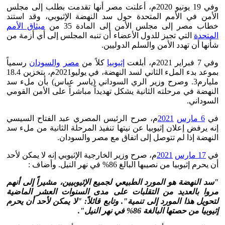
وفي 19 يونيو 2020م، أعلنت مصر أنها تقدمت بطلب إلى مجلس
الأمن في الأمم المتحدة حول سد النهضة الإثيوبي، وقد استند
خطاب مصر إلى مجلس الأمن إلى المادة 35 من
ميثاق الأمم
المتحدة
التي تجيز للدول الأعضاء أن تنبه المجلس إلى أي أزمة من
شأنها أن تهدد الأمن والسلم الدوليين.
وفي 7 فبراير 2021م، أبلغت
إثيوبيا
كلاً من
مصر
والسودان
رسمياً
بموعد بدء الملء الثاني لسد النهضة، في يوليو2021م، بتخزين 18.4
مليارم3. وصرح وزير الري السوداني (ياسر عباس) بأن ملء سد
النهضة في مرحلته الثانية يشكل تهديداً مباشراً على الأمن القومي
السوداني.
في
6 مارس
2021
م، صرح الرئيس المصري عبد الفتاح السيسي
إنه يرفض إعلان إثيوبيا عن نيتها تنفيذ المرحلة الثانية من ملء سد
النهضة إذا لم تتوصل إلى اتفاق مع مصر والسودان.
في
17 مارس
2021
م، صرح وزير الخارجية الإثيوبي إنه لا يمكن لأحد
أن يحرم إثيوبيا من نصيبها البالغ 86% في نهر النيل. وأضاف :
"سد النهضة هو المورد الطبيعي لجميع الإثيوبيين، مشيراً إلى أنهم
مروا بالعديد من التقلبات على مدى السنوات العشر الماضية
لتحويل هذا المورد إلى تنمية". وتابع قائلاً: "لا يمكن لأحد أن يحرم
إثيوبيا من حصتها البالغة 86% في نهر النيل
".