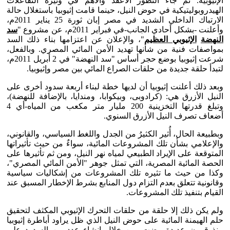
الإثيوبية. ثم جاء التطور الأعقد والأهم في وتيرة التفاعلات
الهيدروبوليتيكية في حوض النيل، حينما قامت إثيوبيا باستغلال حالة
الارتباك الداخلي الشديد في مصر إبان ثورة 25 يناير 2011م،
وأعلنت -بشكل أحادي الجانب-في فبراير 2011م، عن مشروع "
سد
النهضة
الإثيوبي العظيم
"، والإعلان عن اعتزامها بناء ذلك السد
بمواصفات فنية من شأنها تهديد الأمن المائي المصري. وبالفعل،
شرعت إثيوبيا بوضع حجر أساس "سد النهضة" في 2 أبريل 2011م،
لتبدأ حلقة جديدة من حلقات الصراع المائي بين مصر وإثيوبيا.
وبعد ذلك أعلنت إثيوبيا أن لديها خطة لبناء أربعة سدود أخرى على
النيل الأزرق هي: (كرادوبى، وبيكوابا، ومندايا، بالإضافة للنهضة)،
وتبلغ قدرتها التخزينية 200 مليار متر مكعب من المياه-أي 4
أضعاف تصرف النيل الأزرق السنوي.
وبطبيعة الحال، أُثير الكثيرُ من الجدل واللغط السياسي، والقانوني،
والإعلامي بشأن تلك المشروعات المائية، سواءٌ من حيث تأثيراتها
المتوقعة على الإيراد الطبيعي لمياه نهر النيل، ومن ثم تأثيرها على
الحصة المائية المصرية، التي تمثل جوهر "الأمن المائي المصري"،
وكذا من حيث ما تثيره تلك المشروعات من إشكاليات سياسية
وقانونية تتعلق بعدم التزام دول المنابع بشرط الإخطار المسبق عند
القيام بتنفيذ تلك المشروعات.
ولم يكن ذلك إلا حلقة من حلقات التحرك الإثيوبي المكثف لتحقيق
حلم الهيمنة المائية على حوض النيل الذي ظل يراود أباطرة إثيوبيا
منذ قرون عديدة مضت، من خلال إنشاء عدد من السدود على