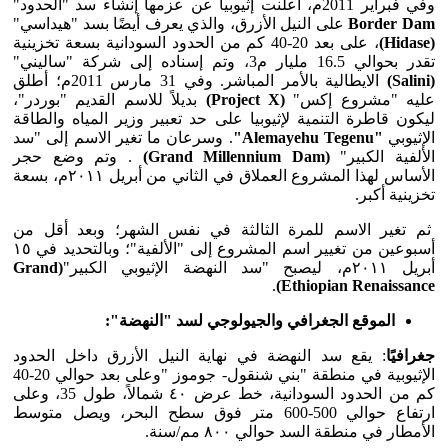
وفي فبراير 2011م، أعلنت إثيوبيا عن عزمها إنشاء سد "الحدود"
Border Dam
على النيل الأزرق، والذي يعرف أيضًا بسد "هيداسي"
(Hidase)
، على بعد 20-40 كم من الحدود السودانية بسعة تخزينية
تقدر بحوالي 16.5 مليار م3، وتم إسناده إلى شركة "ساليني"
(Salini)
الايطالية بالأمر المباشر. وفي 31 مارس 2011م؛ أطلق
عليه "مشروع إكس"
(Project X)
بديلاً للاسم القديم "بوردر"،
ليكون قاطرة التنمية لإثيوبيا على حد تعبير وزير المياه والطاقة
الإثيوبي
"Alemayehu Tegenu"
. وسرعان ما تغير الاسم إلى "سد
الألفية الكبير"
(Grand Millennium Dam)
. وتم وضع حجر
الأساس لهذا المشروع العملاق في الثاني من أبريل ٢٠١١م، بسعة
تخزينية أكبر.
ثم تغير الاسم للمرة الثالثة في نفس الشهر؛ وبعد أقل من
أسبوعين من تغيير اسم المشروع إلى "الألفية"؛ وبالتحديد في ١٥
أبريل ٢٠١١م، ليصبح "سد النهضة الإثيوبي الكبير"
(Grand
.
Ethiopian Renaissance)
الموقع
الجغرافي والجيولوجي
لسد "النهضة":
جغرافيًا
: يقع سد النهضة في نهاية النيل الأزرق داخل الحدود
الإثيوبية في منطقة "بني شنقول- جوموز "وعلى بعد حوالي 20-40
كم من الحدود السودانية، خط عرض ٤٠ شمالاً، طول 35، وعلى
ارتفاع حوالي 500-600 متر فوق سطح البحر، ويصل متوسط
الأمطار في منطقة السد حوالي ٨٠٠ مم/سنة.