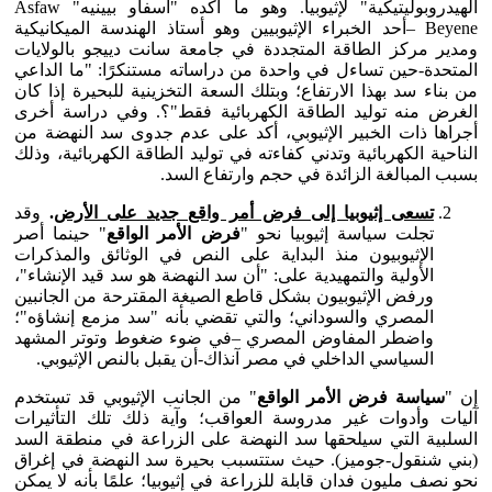
الهيدروبوليتيكية" لإثيوبيا. وهو ما أكده "آسفاو بيينيه" Asfaw
Beyene –أحد الخبراء الإثيوبيين وهو أستاذ الهندسة الميكانيكية
ومدير مركز الطاقة المتجددة في جامعة سانت دييجو بالولايات
المتحدة-حين تساءل في واحدة من دراساته مستنكرًا: "ما الداعي
من بناء سد بهذا الارتفاع؛ وبتلك السعة التخزينية للبحيرة إذا كان
الغرض منه توليد الطاقة الكهربائية فقط"؟. وفي دراسة أخرى
أجراها ذات الخبير الإثيوبي، أكد على عدم جدوى سد النهضة من
الناحية الكهربائية وتدني كفاءته في توليد الطاقة الكهربائية، وذلك
بسبب المبالغة الزائدة في حجم وارتفاع السد.
تسعى إثيوبيا إلى فرض أمر واقع جديد على الأرض
.
وقد
تجلت سياسة إثيوبيا نحو "
فرض الأمر الواقع
" حينما أصر
الإثيوبيون منذ البداية على النص في الوثائق والمذكرات
الأولية والتمهيدية على: "أن سد النهضة هو سد قيد الإنشاء"،
ورفض الإثيوبيون بشكل قاطع الصيغة المقترحة من الجانبين
المصري والسوداني؛ والتي تقضي بأنه "سد مزمع إنشاؤه"؛
واضطر المفاوض المصري –في ضوء ضغوط وتوتر المشهد
السياسي الداخلي في مصر آنذاك-أن يقبل بالنص الإثيوبي.
إن "
سياسة فرض الأمر الواقع
" من الجانب الإثيوبي قد تستخدم
آليات وأدوات غير مدروسة العواقب؛ وآية ذلك تلك التأثيرات
السلبية التي سيلحقها سد النهضة على الزراعة في منطقة السد
(بني شنقول-جوميز). حيث ستتسبب بحيرة سد النهضة في إغراق
نحو نصف مليون فدان قابلة للزراعة في إثيوبيا؛ علمًا بأنه لا يمكن