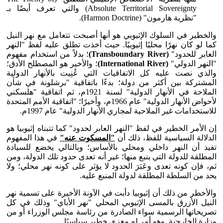
Absolute Territorial Sovereignty) والتي تعرف أيضًا بـ
"نظرية هارمون" (Harmon Doctrine).
والخطير في السلوك الإثيوبي هو أنها أصبحت تتعامل مع نهر النيل
كما لو كان نهرًا محليًا إثيوبيًا. حيث أخذت تطلق عليه لفظ "النهر
العابر للحدود"
(Transboundary River)
؛ بدلاً من استخدام مفهوم
"النهر الدولي"
(International River)
؛ والأخير هو المصطلح الأدق؛
والذي نصت عليه كل الاتفاقيات التي عُنِيت بالأنهار الدولية
المشتركة بين أكثر من دولة؛ بدءًا باتفاقية "برشلونة في شأن
الملاحة في الأنهار الدولية" لسنة 1921م، ثم اتفاقية "هلسكني
لأحواض الأنهار الدولية" عام 1966م، وأخيرًا؛ "اتفاقية الأمم المتحدة
للاستخدامات غير الملاحية لمجاري الأنهار الدولية" عام 1997م.
إن الأمر الخطير في لفظ "النهر العابر لحدود" كما تتبناه إثيوبيا هو
الدلالة السياسية للفظ، ذلك أن
"المسكوت عنه"
في هذا المفهوم
تفيد أن النهر داخلي ومحلي بالأساس؛ وبالتالي يخضع للسيادة
المطلقة للدولة التي ينبع منها؛ غير أنه تعدى حدود تلك الدولة، ومن
ثم، فإن كونه تعدى وعَبَرَ الحدود لا يؤثر على كونه نهر محلي؛ ولا
يحد من السلطة المطلقة لدولة المنبع عليه.
والأخطر من ذلك أن إثيوبيا دأبت في الآونة الأخيرة على تسمية نهر
النيل الأزرق بالمسى الإثيوبي المحلي "نهر الأباي" وذلك في كل
تصريحاتها الرسمية سواء الصادرة من رئاسة مجلس الوزراء أو من
وزارة الخارجية. وهو أمر له مغزى خطير سياسيًا.