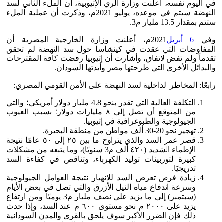
في اليوم نفسه، أعلنت وزارة الري الإثيوبية، أن الملء الثاني لسد
النهضة سيتم في موعده، يوليو 2021م، وذكرت أن عملية الملء
ستتم بمقدار 13.5 مليار م3.
وفي
6 أبريل
2021م، أعلنت وزارة الخارجية المصرية أن
المفاوضات التي عقدت في كينشاسا حول سد النهضة لم تحقق
تقدماً ولم تفض لاتفاق، وأشارت أن إثيوبيا رفضت كافة المقترحات
والبدائل الأخرى التي طرحتها مصر وأيدتها السودان.
رابعًا: المخاطر الداخلية لسد النهضة على الأمن القومي المصري:
التكلفة العالية التي تقدر بنحو 4.8 مليار دولار أمريكي؛ والتي
من المتوقع أن تصل إلى ٨ مليارات دولار؛ بسبب العيوب
الجيولوجية والطبوغرافية في إثيوبيا.
تهجير نحو 20-30 ألف مواطن من منطقة البحيرة.
قصر عمر السد والذي يتراوح ما بين ٢٥ إلى ٥٠ عامًا نتيجة
الإطماء الشديد (٤٢٠ ألف م3 سنويًا)، وما يتبعه من مشكلات
كبيرة لتوربينات توليد الكهرباء، وتناقص في كفاءة السد
تدريجيًا.
زيادة فرص تعرض السد للانهيار نتيجة العوامل الجيولوجية
وسرعة اندفاع مياه النيل الأزرق والتي تصل في بعض الأيام
(سبتمبر) إلى ما يزيد على نصف مليار م3 يوميًا ومن ارتفاع
يزيد على ٢٠٠٠ م نحو مستوى ٦٠٠ م عند السد، وإذا حدث
ذلك فإن الضرر الأكبر سوف يلحق بالقرى والمدن السودانية