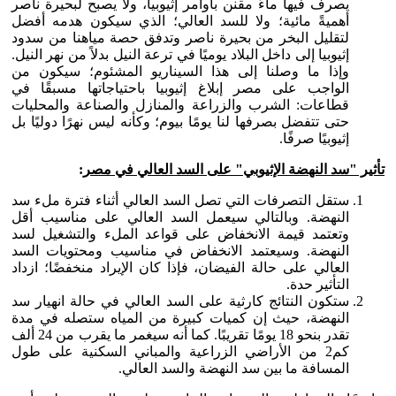
يصرف فيها ماءً مقنن بأوامر إثيوبيا، ولا يصبح لبحيرة ناصر
أهميةً مائية؛ ولا للسد العالي؛ الذي سيكون هدمه أفضل
لتقليل البخر من بحيرة ناصر وتدفق حصة مياهنا من سدود
إثيوبيا إلى داخل البلاد يوميًا في ترعة النيل بدلاً من نهر النيل.
وإذا ما وصلنا إلى هذا السيناريو المشئوم؛ سيكون من
الواجب على مصر إبلاغ إثيوبيا باحتياجاتها مسبقًا في
قطاعات: الشرب والزراعة والمنازل والصناعة والمحليات
حتى تتفضل بصرفها لنا يومًا بيوم؛ وكأنه ليس نهرًا دوليًا بل
إثيوبيًا صرفًا.
تأثير "سد النهضة الإثيوبي" على السد العالي في مصر
:
ستقل التصرفات التي تصل السد العالي أثناء فترة ملء سد
النهضة. وبالتالي سيعمل السد العالي على مناسيب أقل
وتعتمد قيمة الانخفاض على قواعد الملء والتشغيل لسد
النهضة. وسيعتمد الانخفاض في مناسيب ومحتويات السد
العالي على حالة الفيضان، فإذا كان الإيراد منخفضًا؛ ازداد
التأثير حدة.
ستكون النتائج كارثية على السد العالي في حالة انهيار سد
النهضة، حيث إن كميات كبيرة من المياه ستصله في مدة
تقدر بنحو 18 يومًا تقريبًا. كما أنه سيغمر ما يقرب من 24 ألف
كم2 من الأراضي الزراعية والمباني السكنية على طول
المسافة ما بين سد النهضة والسد العالي.