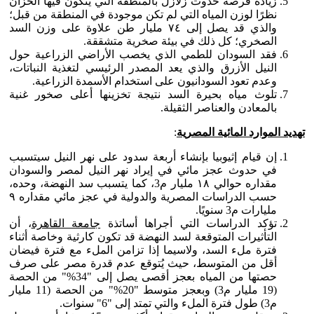
زيادة فرصة حدوث زلازل بالمنطقة التي يتكون فيها الخزان
نظرًا لوزن المياه التي لم تكن موجودة في المنطقة من قبل؛
والذي قد يصل إلى ٧٤ مليار طن علاوة على وزن السد
الصخري؛ كل ذلك في بيئة صخرية متشققة.
فقد السودان للطمي الذي يخصب الأراضي الزراعية حول
النيل الأزرق والذي يعد المصدر الرئيسي لتغذية النباتات،
وعدم تعود السودانيون على استخدام الأسمدة الزراعية.
تلوث مياه بحيرة السد نتيجة تخزينها أعلى صخور غنية
بالمعادن والعناصر الثقيلة.
تهديد الموارد المائية المصرية
:
إن قيام إثيوبيا بإنشاء أربعة سدود على نهر النيل سيتسبب
في حدوث عجز مائي في إيراد نهر النيل لمصر والسودان
مقداره حوالي ١٨ مليار م3، كما يتسبب سد النهضة، وحده،
حسب الدراسات المصرية والدولية في عجز مائي مقداره ٩
مليارات م3 سنويًا.
تؤكد الدراسات التي أجراها أساتذة
جامعة القاهرة
، أن
التأثيرات المتوقعة لسد النهضة قد تكون كارثية وخاصة أثناء
فترة ملء السد، ولاسيما إذا تزامن الملء مع فترة فيضان
أقل من المتوسط، حيث يُتوقع عدم قدرة مصر على صرف
حصتها من المياه بعجز أقصى يصل إلى "34%" من الحصة
(19 مليار م3) وبعجز متوسط "20%" من الحصة (11 مليار
م3) طول فترة الملء والتي تمتد إلى "6" سنوات.