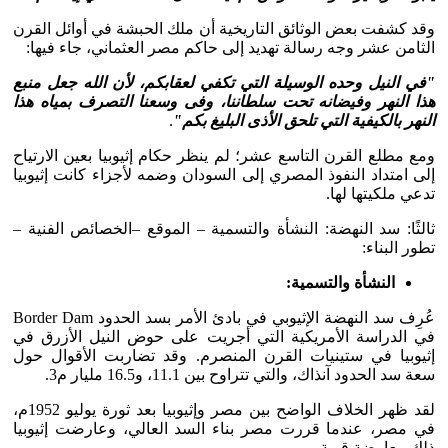
وقد كشفت بعض الوثائق التاريخية أن ملك الحبشة في أوائل القرن
الثامن عشر وجه رسالة تهديد إلى حاكم مصر العثماني، جاء فيها:
"في النيل وحده الوسيلة التي تكفي لعقابكم، لأن الله جعل منبع
هذا النهر وفيضانه تحت سلطاننا، وفى وسعنا التصرف بمياه هذا
النهر بالكيفية التي تلحق الأذى البليغ بكم"
.
ومع مطلع القرن التاسع عشر؛ لم ينظر حكام إثيوبيا بعين الارتياح
إلى امتداد النفوذ المصري إلى السودان وضمه لأجزاء كانت إثيوبيا
تدعي ملكيتها لها.
ثالثًا: سد النهضة: النشأة والتسمية – الموقع –الخصائص الفنية –
تطور البناء:
النشأة والتسمية:
عُرِف سد النهضة الإثيوبي في بادئ الأمر بسد الحدود Border Dam
في الدراسة الأمريكية التي أجريت على حوض النيل الأزرق في
إثيوبيا في ستينيات القرن المنصرم. وقد تضاربت الأقوال حول
سعة سد الحدود آنذاك، والتي تتراوح بين 11.1، و16.5 مليار م3.
لقد ظهر الخلاف الواضح بين مصر وإثيوبيا بعد ثورة يوليو 1952م،
في مصر، عندما قررت مصر بناء السد العالي، وعارضت إثيوبيا
ذلك معارضة قوية.