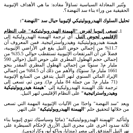
وتُثير المعادلة السياسية تساؤلاً مفاده: ما هي الأهداف الإثيوبية
الحقيقية من وراء بناء سد النهضة؟.
تحليل السلوك الهيدروبوليتيكي لإثيوبيا حيال سد "النهضة":
تسعى إثيوبيا لفرض "الهيمنة الهيدروبوليتيكية" على النظام
الإقليمي لحوض النيل
. أي ترجمة الهيمنة الهيدروليكية إلى
هيمنة هيدروبوليتيكية وهيدرواستراتيجية. فمن المعروف أن
11.7% من إجمالي حوض النيل يقع في الأراضي الإثيوبية،
فضلاً عن أن المرتفعات الإثيوبية تستقطب حوالي 35.5% من
إجمالي حجم الهطول المطري على حوض النيل (حوالي 590
مليار م3 سنويًا من إجمالي الهطول المطري المقدر بنحو
1661 مليار م3 سنويًا). والأهم من ذلك أن 84.5% من إجمالي
الإيراد المائي السنوي لنهر النيل يتدفق من المنابع الإثيوبية
(71 مليار م3 من جملة 84 مليار م3). ومن ثم، تسعى إلى
ترجمة تلك الهيمنة الهيدروليكية إلى
"هيمنة هيدروبوليتيكية
وهيدرواستراتيجية"
على النظام الإقليمي لنهر النيل.
ويعد "سد النهضة" واحدًا من الآليات الإثيوبية المهمة التي تسعى
من خلالها لتحقيق حلم "
الهيمنة الهيدروبوليتيكية
" على النهر.
ولتأكيد "الهيمنة الهيدروبوليتيكية" (مائيًا وسياسيًا)، تنوي إثيوبيا بناء
ثلاثة سدود أخرى على مجرى النيل الأزرق لإحكام السيطرة على
نهر النيل المتدفق إلى مصر (مندايا، وباكو أبو، وكارادوبى).