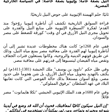
النيل بصفة عامة؛ وإثيوبيا بصفة خاصة؛ في السياسة الخارجية
المصرية
.
ثانيًا: حلم الهيمنة الإثيوبية على حوض النيل تاريخيًا:
قراءة السوابق التاريخية تكشف أن أباطرة إثيوبيا روّجوا؛ منذ
القدم؛ لفكرة "السيطرة الإثيوبية على منابع النيل والقدرة على
تحويل مجرى النيل الأزرق في أي وقت" كورقة للضغط على مصر
والسودان.
ففي عام 1268م؛ كانت هناك مخطوطات عديدة تشير إلى أن
أباطرة إثيوبيا لهم القدرة على معاقبة مصر بمنع مياه النيل، وذلك
عن طريق قوتهم الدينية والروحية، وكانوا يستغلون فترات الجفاف
ونقص مياه الفيضان لينسبوها إلى قدرتهم على معاقبة مصر.
وفي ظل حكم "داوود بن يوسف" ملك الحبشة (1381-1411م) لم
يكتف بالتهديد بتحويل مياه النيل الأزرق، بل شن هجوماً على حدود
مصر، وبلغ أسوان مستغلاً بذلك حالة الفوضى التي كانت تعانيها
البلاد في عهد السلطان "برقوق المملوكي".
وفي عام 1680م هدد الملك الإثيوبي الحبشي "تكلا هايمانوت" مصر
قائلاً:
"إن النيل سيكون كافيًا لمعاقبتك، فحيث أن الله قد وضع في أيدينا
ينبوعه وبحيرته ونماءه، ومن ثم، يمكننا أن نستخدمه في إيذائكم".