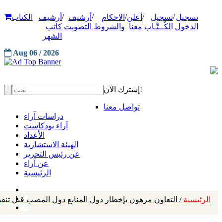
/
/
/
/
/
تسجيل
تسجيل
أعلن
الاحكام
أرشيف
أرشيف
الكتاب
الدخول
الكُــتَّـاب
معنا
والشروط
التصويت
كاتب
الشهر
Aug 06 / 2026
إشترك الآن!
تواصل معنا
دراسات آراء
آراء بودكاست
الأعداد
الهيئة الاستشارية
عن رئيس التحرير
عن آراء
الرئيسية
الرئيسية
/ التعاون مرهون بإخطار دول المنابع دول المصب قبل تنف