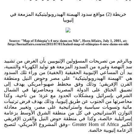
خريطة (2) مواقع سدود الهيمنة الهيدروبوليتيكية المزمعة في
إثيوبيا
Source: "Map of Ethiopia’s 4 new dams on Nile", Horn Affairs, July 1, 2001, at:
http://hornaffairs.com/en/2011/07/01/leaked-map-of-ethiopias-4-new-dams-on-nile/
وبالرغم من تصريحات المسؤولين الإثيوبيين بأن الغرض من تشييد
سد النهضة وغيره من السدود المزمعة هو توليد الكهرباء والتنمية،
بيد أن المساعي الإثيوبية الحقيقية (الخفية) من وراء تلك السدود
هي "الهيمنة الهيدروبوليتيكية" على مصر وحوض النيل ومنطقة
القرن الإفريقي؛ وذلك وفق مخطط صهيو-أمريكي يهدف إلى
تضييق الخناق على الدولة المصرية ومحاصرتها في الشمال
الشرقي بإسرائيل ومشكلات الحدود مع غزة؛ من ناحية، وكذا
محاصرتها من الجنوب عن طريق إثيوبيا، وذلك بهدف فرض ترتيبات
مائية وتسويات سياسية واستراتيجية على مصر، وتغيير معادلة
التوازن الاستراتيجي في كل من منطقة الشرق الأوسط بزعامة
إسرائيلية خالصة، وكذا في منطقة حوض النيل والقرن الإفريقي
الكبير Greater Horn of Africa –وفق المشروع الأمريكي- لتصبح
الزعامة إثيوبية خالصة.