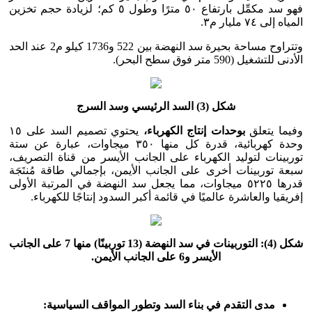
فهو سد مكمِّل بارتفاع ٥٠ مترًا وطول ٥ كم؛ لزيادة حجم تخزين
المياه إلى ٧٤ مليار م٣.
وتتراوح مساحة بحيرة سد النهضة بين 522 و1736 كيلو م2 عند الحد
الأدنى للتشغيل (590 متر فوق سطح البحر).
شكل (3) السد الرئيسي وسد السرج
وفيما يتعلق
بوحدات
إنتاج
الكهرباء،
يحتوي تصميم السد على ١٥
وحدة كهربائية، قدرة كل منها ٣٥٠ ميجاوات، عبارة عن ستة
توربينات لتوليد الكهرباء على الجانب الأيسر من قناة التصريف،
سبعة توربينات أخرى على الجانب الأيمن، بإجمالي طاقة مُنتَجَة
قدرها ٥٢٢٥ ميجاوات، مما يجعل سد النهضة في المرتبة الأولى
إفريقيا والعاشرة عالميًا في قائمة أكبر السدود إنتاجًا للكهرباء.
شكل (4): التوربينات في سد النهضة (13 توربينًا) منها 7 على الجانب
الأيسر و6 على الجانب الأيمن.
مدى التقدم في بناء السد وتطور المواقف السياسية: