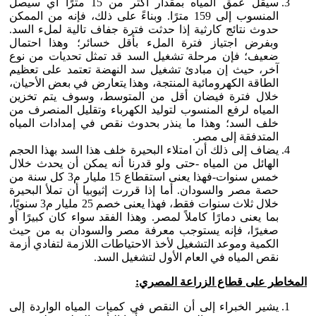
سيقل عمق المياه بمقدار أكثر من 15 مترًا أي سيصل
المنسوب إلى 159 مترًا. وبناءً على ذلك، فإنه من الممكن
حدوث نتائج كارثية إذا حدثت فترة جفاف تالية لملء السد.
وبفرض اجتياز فترة الملء بأقل خسائر؛ وهذا احتمال
ضعيف؛ فإن مرحلة تشغيل السد قد تمثل تحديات من نوع
آخر، حيث إن مبادئ تشغيل سد النهضة تعتمد على تعظيم
الطاقة الكهرومائية المنتجة، وهذا يتعارض في بعض الأحيان،
خلال فترة فيضان أقل من المتوسط، وسوف يتم تخزين
المياه لرفع المنسوب لتوليد الكهرباء وتقليل المنصرف من
خلف السد؛ وهذا ما ينذر بحدوث نقص في إمدادات المياه
المتدفقة إلى مصر.
يضاف إلى ذلك أن امتلاء البحيرة خلف هذا السد بهذا الحجم
الهائل من المياه -حتى ولو قدرنا أنه يمكن أن يحدث خلال
خمس سنوات-فهذا يعنى استقطاع 15 مليار م3 كل سنة من
حصة مصر والسودان. أما إذا قررت إثيوبيا أن تملأ البحيرة
خلال ثلاث سنوات فقط، فهذا يعنى خصم 25 مليار م3 سنويًا،
بما يعنى دمارًا كاملاً لمصر. وهذا الفقد سواء كان كبيرًا أو
صغيرًا، فإنه يستوجب معرفة مصر والسودان به من حيث
الكمية وموعد التشغيل لأخذ الاحتياطات اللازمة لتفادي أزمة
نقص المياه في العام الأول لتشغيل السد.
المخاطر على قطاع الزراعة المصري:
يشير الخبراء إلى أن النقص في كميات المياه الواردة إلى