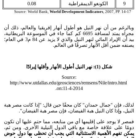
9
الكونغو الديمقراطية
0.08
Source: World Bank,
World Development Indicators
, 2007, PP. 14-17
وبالرغم من أن نهر النيل هو أطول أنهار إفريقيا والعالم، ذلك أن
مجراه يمتد لمسافة 6695 كم كما جاء في الموسوعة البريطانية،
بيد أن الإيراد المائي لنهر النيل والذي لا يزيد عن 84 م3 في العام؛
يصنفه ضمن أقل الأنهار تصرفًا في العالم.
شكل (1): نهر النيل أطول الأنهار وأقلها إيرادًا
Source:
http://www.utdallas.edu/geosciences/remsens/Nile/intro.html
on:11-4-2014.
لذلك، فإن "جمال حمدان" كان محقًا حين قال: "إذا كانت مصر هبة
النيل، وإذا كان النيل هبة الفيضان، فإن مصر هبة الفيضان".
فمصر لا يوجد على إقليمها أي من منابعه، مما حتم عليها أن تكون
دومًا على علاقة خاصة مع باقي الدول النيلية الأخرى. ومن ثم،
يمكن تفهم الأهمية الاستثنائية التي يجب أن تحظى بها دول حوض