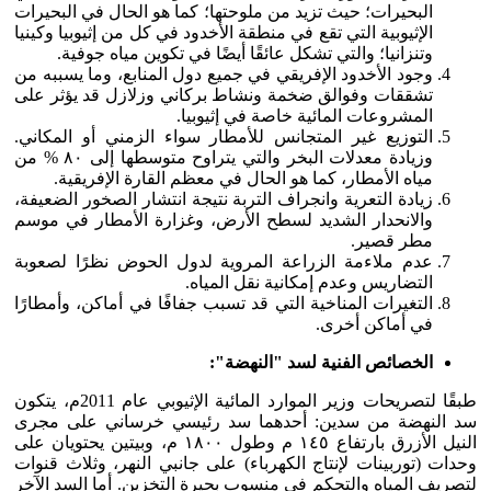
البحيرات؛ حيث تزيد من ملوحتها؛ كما هو الحال في البحيرات
الإثيوبية التي تقع في منطقة الأخدود في كل من إثيوبيا وكينيا
وتنزانيا؛ والتي تشكل عائقًا أيضًا في تكوين مياه جوفية.
وجود الأخدود الإفريقي في جميع دول المنابع، وما يسببه من
تشققات وفوالق ضخمة ونشاط بركاني وزلازل قد يؤثر على
المشروعات المائية خاصة في إثيوبيا.
التوزيع غير المتجانس للأمطار سواء الزمني أو المكاني.
وزيادة معدلات البخر والتي يتراوح متوسطها إلى ٨٠ % من
مياه الأمطار، كما هو الحال في معظم القارة الإفريقية.
زيادة التعرية وانجراف التربة نتيجة انتشار الصخور الضعيفة،
والانحدار الشديد لسطح الأرض، وغزارة الأمطار في موسم
مطر قصير.
عدم ملاءمة الزراعة المروية لدول الحوض نظرًا لصعوبة
التضاريس وعدم إمكانية نقل المياه.
التغيرات المناخية التي قد تسبب جفافًا في أماكن، وأمطارًا
في أماكن أخرى.
الخصائص
الفنية
لسد "النهضة":
طبقًا لتصريحات وزير الموارد المائية الإثيوبي عام 2011م، يتكون
سد النهضة من سدين: أحدهما سد رئيسي خرساني على مجرى
النيل الأزرق بارتفاع ١٤٥ م وطول ١٨٠٠ م، وبيتين يحتويان على
وحدات (توربينات لإنتاج الكهرباء) على جانبي النهر، وثلاث قنوات
لتصريف المياه والتحكم في منسوب بحيرة التخزين. أما السد الآخر