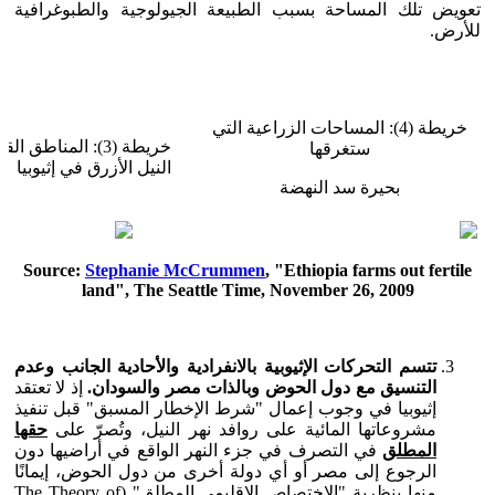
تعويض تلك المساحة بسبب الطبيعة الجيولوجية والطبوغرافية
للأرض.
خريطة (4): المساحات الزراعية التي
خريطة (3): المناط
ستغرقها
النيل الأزرق في إثيوبيا
بحيرة سد النهضة
Source:
Stephanie McCrummen
, "Ethiopia farms out fertile
land", The Seattle Time, November 26, 2009
تتسم التحركات الإثيوبية بالانفرادية والأحادية الجانب وعدم
التنسيق مع دول الحوض وبالذات مصر والسودان.
إذ لا تعتقد
إثيوبيا في وجوب إعمال "شرط الإخطار المسبق" قبل تنفيذ
مشروعاتها المائية على روافد نهر النيل، وتُصرّ على
حقها
المطلق
في التصرف في جزء النهر الواقع في أراضيها دون
الرجوع إلى مصر أو أي دولة أخرى من دول الحوض، إيمانًا
منها بنظرية "الاختصاص الإقليمي المطلق" (The Theory of