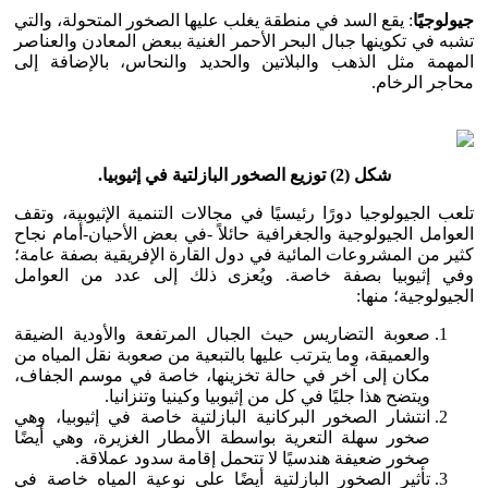
جيولوجيًا
: يقع السد في منطقة يغلب عليها الصخور المتحولة، والتي
تشبه في تكوينها جبال البحر الأحمر الغنية ببعض المعادن والعناصر
المهمة مثل الذهب والبلاتين والحديد والنحاس، بالإضافة إلى
محاجر الرخام.
شكل (2) توزيع الصخور البازلتية في إثيوبيا.
تلعب الجيولوجيا دورًا رئيسيًا في مجالات التنمية الإثيوبية، وتقف
العوامل الجيولوجية والجغرافية حائلاً -في بعض الأحيان-أمام نجاح
كثير من المشروعات المائية في دول القارة الإفريقية بصفة عامة؛
وفي إثيوبيا بصفة خاصة. ويُعزى ذلك إلى عدد من العوامل
الجيولوجية؛ منها:
صعوبة التضاريس حيث الجبال المرتفعة والأودية الضيقة
والعميقة، وما يترتب عليها بالتبعية من صعوبة نقل المياه من
مكان إلى آخر في حالة تخزينها، خاصة في موسم الجفاف،
ويتضح هذا جليًا في كل من إثيوبيا وكينيا وتنزانيا.
انتشار الصخور البركانية البازلتية خاصة في إثيوبيا، وهي
صخور سهلة التعرية بواسطة الأمطار الغزيرة، وهي أيضًا
صخور ضعيفة هندسيًا لا تتحمل إقامة سدود عملاقة.
تأثير الصخور البازلتية أيضًا على نوعية المياه خاصة في