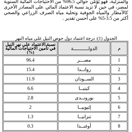
والمنزلية، فهو يُؤمِّن حوالي 96.5% من الاحتياجات المائية السنوية
لمصر، في حين لا تزيد نسبة الاعتماد المائي على المصادر الأخرى
كالأمطار والمياه الجوفية وتحلية مياه الصرف الزراعي والصحي
أكثر من 3.5-5% على أحسن تقدير .
الجدول (1): درجة اعتماد دول حوض النيل على مياه النهر
نسبة الاعتماد على نهر النيل
م
الدولــــــــــة
في تأمين الاحتياجات المائية
(%)
1
مصـــر
96.4
2
روانــدا
15.4
3
الســودان
11.9
4
كينيــا
6.6
5
بورونــدى
2.8
6
إثيوبيــا
2
7
تنزانيــا
1.3
8
أوغنــدا
0.3