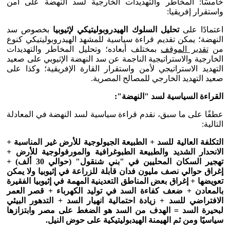
خامسًا: المخاطر والتهديدات الخارجية لسد النهضة على أمن
واستقرار إفريقيا:
اعتمادًا على
تحليل السلوك الهيدروبوليتيكي لإثيوبيا
بخصوص سد
النهضة؛ يمكن تقديم قراءة سياسية للمشهد الهيدروبوليتيكي كنوع
من
تقدير الموقف
بمختلف أبعاده؛ وتحليل المخاطر والتهديدات
الخارجية والاستراتيجية الناجمة عن سد النهضة الإثيوبي على صعيد
التهديد الاستراتيجي لأمن واستقرار القارة الإفريقية؛ وكذا على
صعيد التهديد الخارجي للمصالح المصرية.
القراءة السياسية لسد "النهضة":
عطفًا على ما سبق، نقدم قراءة سياسية لسد النهضة في المعادلة
التالية:
التكلفة العالية للسد + الطبيعة الجيولوجية للأرض غير المناسبة +
الانحدار الشديد والطبيعة الطبوغرافية والمورفولوجية للأرض +
تهجير السكان المحليين في "بني شنقول" (حوالي 30 ألف) +
إغراق حوالي نصف مليون فدان قابلة للزراعة في إثيوبيا ولا يمكن
تعويضها + إغراق بعض المناطق التعدينية المهمة في إثيوبيا الفقيرة
بالمعادن + ضعف كفاءة السد في توليد الكهرباء + قصر العمر
الافتراضي للسد + زيادة احتمالية انهيار السد + التدهور البيئي
لبحيرة السد = الهدف من السد هو الضغط على مصر وابتزازها
سياسيًا ومن ثم الهيمنة الهيدبوليتيكية على حوض النيل.