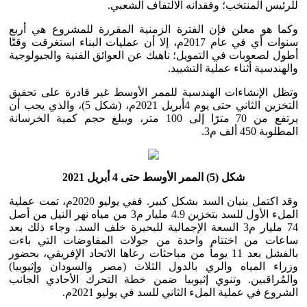
للرئيس المنتخب؛ وفقدانه الالتفاف الشعبي.
وكما هو معلن فإن الفترة الزمنية المقررة للمشروع هي أربع
سنوات أي في عام 2017م، إلا أن عمليات البناء استغرقت وقتًا
أطول لصعوبات في التمويل؛ ناهيك عن العوائق الفنية والجيولوجية
والهندسية أثناء عملية التشييد.
وتظل الإنشاءات الهندسية للممر الأوسط غير قادرة على تحقيق
التخزين الثاني حتى يوم 4أبريل 2021م، (شكل 5)، والذي يجب أن
يرتفع من 70 مترًا إلى 100 متر، ويبلغ حجم كمية الخرسانة
المطلوبة 450 ألف م3.
شكل (5) الممر الأوسط حتى 4 أبريل 2021
وقد اكتمل بنيان السد بشكل كبير. ففي يوليو 2020م، تمت عملية
الملء الأول للسد بتخزين 4.9 مليار م3 من مياه نهر النيل من أصل
74 مليار م3 السعة الإجمالية للبحيرة خلف السد. وجاء ذلك بعد
ساعات من اختتام واحدة من جولات المفاوضات التي باءت
بالفشل بعد 11 يوماً من مباحثات رعاها الاتحاد الإفريقي، بحضور
وزراء المياه والري بالدول الثلاث (مصر والسودان وإثيوبيا)
والمُراقبين. وتنوي إثيوبيا ضمن خطة التحرك الأحادي الجانب
الشروع في عملية الملء الثاني للسد في يوليو 2021م.