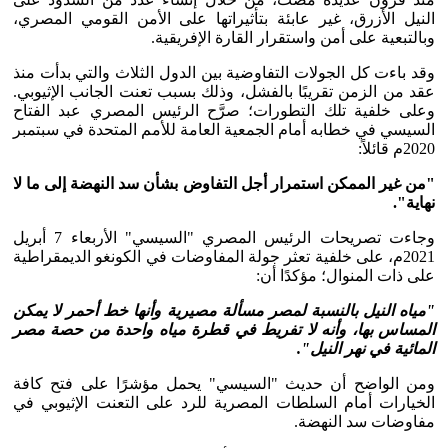
النيل الأزرق، غير عابئة بتأثيراتها على الأمن القومي المصري،
وبالتبعية على أمن واستقرار القارة الإفريقية.
وقد باءت كل الجولات التفاوضية بين الدول الثلاث والتي بدأت منذ
عقد من الزمن تقريبًا بالفشل، وذلك بسبب تعنت الجانب الإثيوبي.
وعلى خلفية تلك التطورات؛ صرَّح الرئيس المصري عبد الفتاح
السيسي في خطابه أمام الجمعية العامة للأمم المتحدة في سبتمبر
2020م قائلاً:
"من غير الممكن استمرار أجل التفاوض بشأن سد النهضة إلى ما لا
نهاية".
وجاءت تصريحات الرئيس المصري "السيسي" الأربعاء 7 أبريل
2021م، على خلفية تعثر جولة المفاوضات في الكونغو الديمقراطية
على ذات المنوال؛ مؤكدًا أن:
"مياه النيل بالنسبة لمصر مسألة مصيرية وأنها خط أحمر لا يمكن
المساس بها، وأنه لا تفريط في قطرة مياه واحدة من حصة مصر
المائية في نهر النيل".
ومن الواضح أن حديث "السيسي" يحمل مؤشرًا على فتح كافة
الخيارات أمام السلطات المصرية للرد على التعنت الإثيوبي في
مفاوضات سد النهضة.