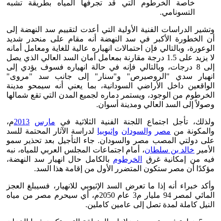
خاصة الخرطوم التي قد تجرفها المياه بطريقة تشبه
التسونامي.
وتشير الدراسات الفنية الأولية التي أعدت لتقييم سد النهضة إلى
أن الخطورة الأكبر في سد النهضة أنه مقام على منحدر شديد
الوعورة، وبالتالي فإن احتمالات انهياره عالية للغاية ومعامل أمانه
لا يزيد على 1.5 درجة مقارنة بمعامل أمان السد العالي الذي يصل
إلى 8 درجات، وبالتالي فإنه في حالة انهياره فسوف يؤدي إلى
انهيار سدي "الروصيرص" و"سنار" إلى جانب سد "مروى"
الواقعين داخل الأراضي السودانية، بما يعني أنه سيمحو مدينة
الخرطوم من الوجود، ويستمر دماره لجميع المدن التي تقع شمالها
وصولاً إلى السد العالي ومدينة أسوان.
ولذلك، تأجل اجتماع اللجنة الفنية الثلاثية في
مارس
2013
م،
والمكونة من
مصر
والسودان
وإثيوبيا
لدراسة الآثار المحتمة للسد
على دولتي المصب مصر والسودان. جاء التأجيل بعد تحذير سمو
الأمير
خالد بن سلطان
، أمام اجتماعات المجلس العربي للمياه، نبه
فيه من إمكانية غرق
الخرطوم
بالكامل حال انهيار سد النهضة،
مؤكدًا أن مصر ستكون المتضرر الأول من إقامة هذا السد.
وأكد خبراء أنه إذا ما تعرض السد الإثيوبي للانهيار، فسيبلغ العجز
المائي لمصر 94 مليار م3 عام 2050م، أي سيحرم مصر من مياه
النيل كاملة لمدة تصل إلى عامين كاملين.