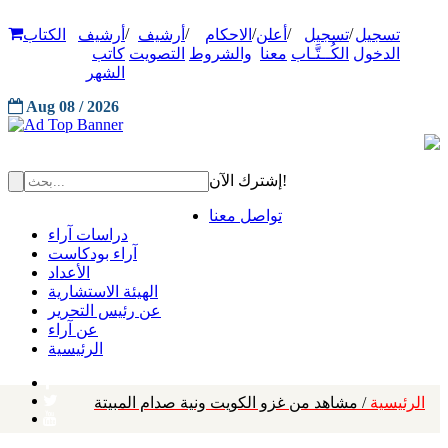
/
/
/
/
/
تسجيل
تسجيل
أعلن
الاحكام
أرشيف
أرشيف
الكتاب
الدخول
الكُــتَّـاب
معنا
والشروط
التصويت
كاتب
الشهر
Aug 08 / 2026
إشترك الآن!
تواصل معنا
دراسات آراء
آراء بودكاست
الأعداد
الهيئة الاستشارية
عن رئيس التحرير
عن آراء
الرئيسية
الرئيسية
/ مشاهد من غزو الكويت ونية صدام المبيتة