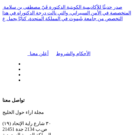
صدر حديثًا للأكاديمية الكويتية الدكتورة فَيّ مصطفى بن سلامة
المتخصصة في الأمن السيبراني، والتي نالت درجة الدكتوراه في هذا
التخصص من جامعة بليموث في المملكة المتحدة، كتابًا يحمل ع
|
الأحكام والشروط
أعلن معنا
| تابعنا على
تواصل معنا
مجلة اراء حول الخليج
٣٠ شارع راية الإتحاد (١٩)
ص.ب 2134 جدة 21451
المملكة العربية السعودية