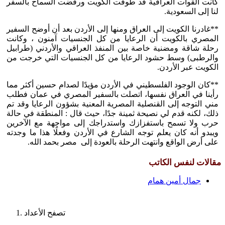
كانت القوات العراقية قد طوقت الكويت ورفضت السماح بالسفر
لنا إلى السعودية.
**غادرنا الكويت إلى العراق ومنها إلى الأردن بعد أن أوضح السفير
المصري بالكويت أن الرعايا من كل الجنسيات آمنون ، وكانت
رحلة شاقة ومضنية خاصة بين المنفذ العراقي والأردني (طرابيل
والرطبى) وسط حشود الرعايا من كل الجنسيات التي خرجت من
الكويت عبر الأردن.
**كان الوجود الفلسطيني في الأردن مؤيدًا لصدام حسين أكثر مما
رأينا في العراق نفسها، اتصلت بالسفير المصري في عمان فطلب
مني التوجه إلى القنصلية المصرية المعنية بشؤون الرعايا وقد تم
ذلك، لكنه قدم لي نصيحة ثمينة جدًا، حيث قال : المنطقة في حالة
حرب ولا تسمح باستفزازك واستدراجك إلى مواجهة مع الآخرين
ويبدو أنه كان يعلم توجه الشارع في الأردن وفعلًا هذا ما وجدته
على أرض الواقع وانتهت الرحلة بالعودة إلى مصر بحمد الله.
مقالات لنفس الكاتب
جمال أمين همام
تصفح الأعداد