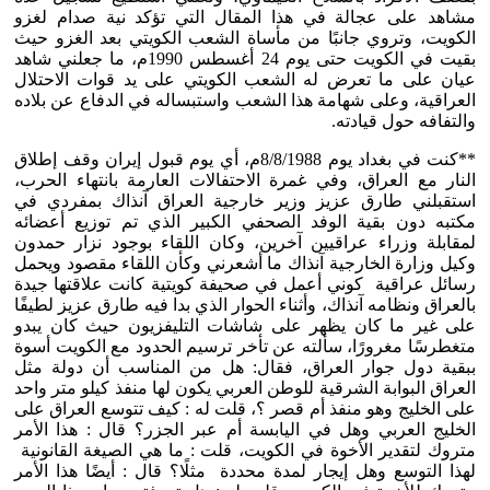
مشاهد على عجالة في هذا المقال التي تؤكد نية صدام لغزو
الكويت، وتروي جانبًا من مأساة الشعب الكويتي بعد الغزو حيث
بقيت في الكويت حتى يوم 24 أغسطس 1990م، ما جعلني شاهد
عيان على ما تعرض له الشعب الكويتي على يد قوات الاحتلال
العراقية، وعلى شهامة هذا الشعب واستبساله في الدفاع عن بلاده
والتفافه حول قيادته.
**كنت في بغداد يوم 8/8/1988م، أي يوم قبول إيران وقف إطلاق
النار مع العراق، وفي غمرة الاحتفالات العارمة بانتهاء الحرب،
استقبلني طارق عزيز وزير خارجية العراق آنذاك بمفردي في
مكتبه دون بقية الوفد الصحفي الكبير الذي تم توزيع أعضائه
لمقابلة وزراء عراقيين آخرين، وكان اللقاء بوجود نزار حمدون
وكيل وزارة الخارجية آنذاك ما أشعرني وكأن اللقاء مقصود ويحمل
رسائل عراقية كوني أعمل في صحيفة كويتية كانت علاقتها جيدة
بالعراق ونظامه آنذاك، وأثناء الحوار الذي بدا فيه طارق عزيز لطيفًا
على غير ما كان يظهر على شاشات التليفزيون حيث كان يبدو
متغطرسًا مغرورًا، سألته عن تأخر ترسيم الحدود مع الكويت أسوة
ببقية دول جوار العراق، فقال: هل من المناسب أن دولة مثل
العراق البوابة الشرقية للوطن العربي يكون لها منفذ كيلو متر واحد
على الخليج وهو منفذ أم قصر ؟، قلت له : كيف تتوسع العراق على
الخليج العربي وهل في اليابسة أم عبر الجزر؟ قال : هذا الأمر
متروك لتقدير الأخوة في الكويت، قلت : ما هي الصيغة القانونية
لهذا التوسع وهل إيجار لمدة محددة مثلًا؟ قال : أيضًا هذا الأمر