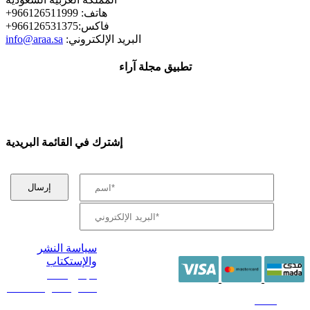
+هاتف: 966126511999
+فاكس:966126531375
:البريد الإلكتروني
info@araa.sa
تطبيق مجلة آراء
إشترك في القائمة البريدية
سياسة النشر
والإستكتاب
/ جميع الحقوق
محفوظة آراء 2014 -
2026