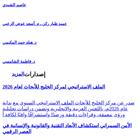
عاصم الشيدي
عميد طيار ركن ـ م .أسعد عوض الزعبي
د. هيله حمد المكيمي
د. فاطمة الشامسي
إصدارات
المزيد
الملف الاستراتيجي لمركز الخليج للأبحاث لعام 2026
صدر عن مركز الخليج للأبحاث الملف الاستراتيجي السنوي مع بداية
عام 2026م، باللغتين العربية والانجليزية وتضمن دراسات تحليلية
ورؤى معمقة، وقراءات دقيقة ورصدًا واستشرافًا وافيًا لكافة أ
الأمن السيبراني استكشاف الأبعاد التقنية والقانونية والإنسانية في
العصر الرقمي