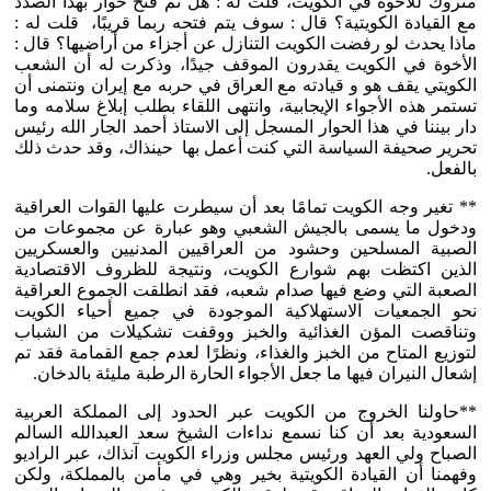
متروك للأخوة في الكويت، قلت له : هل تم فتح حوار بهذا الصدد
مع القيادة الكويتية؟ قال : سوف يتم فتحه ربما قريبًا، قلت له :
ماذا يحدث لو رفضت الكويت التنازل عن أجزاء من أراضيها؟ قال :
الأخوة في الكويت يقدرون الموقف جيدًا، وذكرت له أن الشعب
الكويتي يقف هو و قيادته مع العراق في حربه مع إيران ونتمنى أن
تستمر هذه الأجواء الإيجابية، وانتهى اللقاء بطلب إبلاغ سلامه وما
دار بيننا في هذا الحوار المسجل إلى الاستاذ أحمد الجار الله رئيس
تحرير صحيفة السياسة التي كنت أعمل بها حينذاك، وقد حدث ذلك
بالفعل.
** تغير وجه الكويت تمامًا بعد أن سيطرت عليها القوات العراقية
ودخول ما يسمى بالجيش الشعبي وهو عبارة عن مجموعات من
الصبية المسلحين وحشود من العراقيين المدنيين والعسكريين
الذين اكتظت بهم شوارع الكويت، ونتيجة للظروف الاقتصادية
الصعبة التي وضع فيها صدام شعبه، فقد انطلقت الجموع العراقية
نحو الجمعيات الاستهلاكية الموجودة في جميع أحياء الكويت
وتناقصت المؤن الغذائية والخبز ووقفت تشكيلات من الشباب
لتوزيع المتاح من الخبز والغذاء، ونظرًا لعدم جمع القمامة فقد تم
إشعال النيران فيها ما جعل الأجواء الحارة الرطبة مليئة بالدخان.
**حاولنا الخروج من الكويت عبر الحدود إلى المملكة العربية
السعودية بعد أن كنا نسمع نداءات الشيخ سعد العبدالله السالم
الصباح ولي العهد ورئيس مجلس وزراء الكويت آنذاك، عبر الراديو
وفهمنا أن القيادة الكويتية بخير وهي في مأمن بالمملكة، ولكن