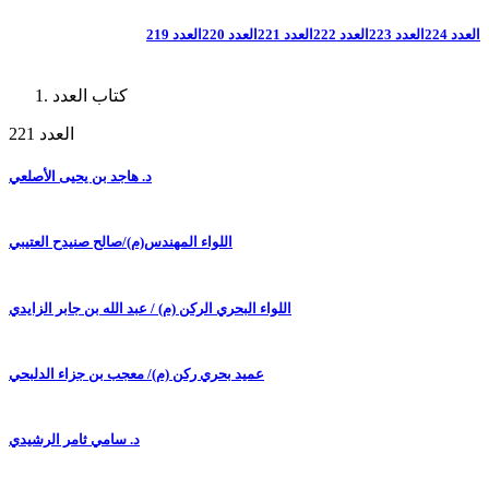
العدد 224
العدد 223
العدد 222
العدد 221
العدد 220
العدد 219
كتاب العدد
العدد 221
د. هاجد بن يحيى الأصلعي
اللواء المهندس(م)/صالح صنيدح العتيبي
اللواء البحري الركن (م) / عبد الله بن جابر الزايدي
عميد بحري ركن (م)/ معجب بن جزاء الدلبحي
د. سامي ثامر الرشيدي