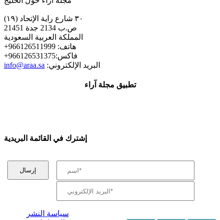
مجلة اراء حول الخليج
٣٠ شارع راية الإتحاد (١٩)
ص.ب 2134 جدة 21451
المملكة العربية السعودية
+هاتف: 966126511999
+فاكس:966126531375
:البريد الإلكتروني
info@araa.sa
تطبيق مجلة آراء
إشترك في القائمة البريدية
سياسة النشر