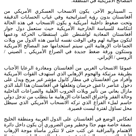
المصالح الأمريكية في المنطقة.
ــ السيناريو الآخر، يكون الانسحاب العسكري الأمريكي من
أفغانستان بدون رؤية استراتيجية وفي غياب الحسابات الدقيقة
وتحت ضغوط داخلية أمريكية و يكون الانسحاب في هذه الحالة
انتكاسة للسياسة الخارجية الأمريكية حيث ستعمل دول جوار
أفغانستان المعادية لواشنطن على استقطاب الحركة ودعمها
لتكون موالية لهم وفي الوقت نفسه لتأمين هذه الدول من ويلات
الجماعات الإرهابية التي سيتم استخدامها ضد المصالح الأمريكية
وستكون ورقة ضغط جديدة في الصراع الأمريكي ـ الصيني /
الروسي / الإيراني.
عمومًا الانسحاب الغربي من أفغانستان ومغادرة الرعايا الأجناب
بطريقة مرتبكة والهجوم الإرهابي الذي استهدف القوات الأمريكية
وأفراد من أفغانستان في مطار كابول مؤشر غير مريح ويدل على
دخول عناصر داعش خرسان وتغلغلها في أفغانستان هذا البلد الذي
مازال يعاني من تأثير ويلات الحروب الأهلية والصراعات الداخلية
وحالة الفقر واختراق الجماعات الإرهابية ما يتطلب من تدخل دولي
حاسم لملء الفراغ الذي تركه الانسحاب الأمريكي الذي سيظل
محل تساؤل لفترة ليست قصيرة.
انعكاس الوضع في أفغانستان على الدول العربية ومنطقة الخليج
بصفة خاصة مهم جدًا وخطير ومن الضروري أن يكون داخل دائرة
الاهتمام والمراقبة عن كثب حتى لا تتكرر مأساة موجة الإرهاب