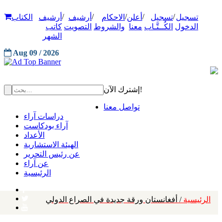
/
/
/
/
/
تسجيل
تسجيل
أعلن
الاحكام
أرشيف
أرشيف
الكتاب
الدخول
الكُــتَّـاب
معنا
والشروط
التصويت
كاتب
الشهر
Aug 09 / 2026
إشترك الآن!
تواصل معنا
دراسات آراء
آراء بودكاست
الأعداد
الهيئة الاستشارية
عن رئيس التحرير
عن آراء
الرئيسية
الرئيسية
/ أفغانستان ورقة جديدة في الصراع الدولي