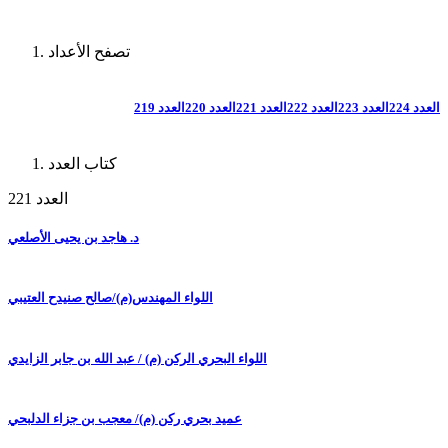
تصفح الأعداد
العدد 224
العدد 223
العدد 222
العدد 221
العدد 220
العدد 219
كتاب العدد
العدد 221
د. هاجد بن يحيى الأصلعي
اللواء المهندس(م)/صالح صنيدح العتيبي
اللواء البحري الركن (م) / عبد الله بن جابر الزايدي
عميد بحري ركن (م)/ معجب بن جزاء الدلبحي