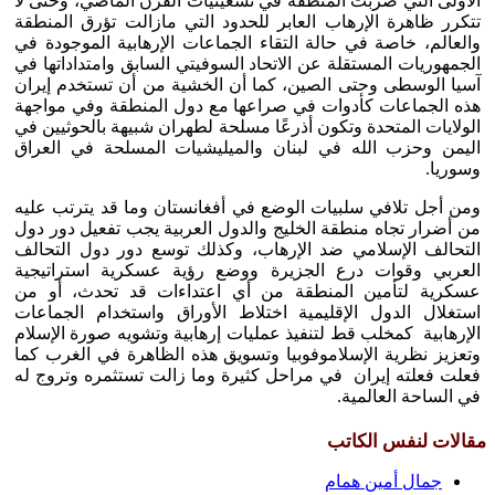
الأولى التي ضربت المنطقة في تسعينيات القرن الماضي، وحتى لا
تتكرر ظاهرة الإرهاب العابر للحدود التي مازالت تؤرق المنطقة
والعالم، خاصة في حالة التقاء الجماعات الإرهابية الموجودة في
الجمهوريات المستقلة عن الاتحاد السوفيتي السابق وامتداداتها في
آسيا الوسطى وحتى الصين، كما أن الخشية من أن تستخدم إيران
هذه الجماعات كأدوات في صراعها مع دول المنطقة وفي مواجهة
الولايات المتحدة وتكون أذرعًا مسلحة لطهران شبيهة بالحوثيين في
اليمن وحزب الله في لبنان والميليشيات المسلحة في العراق
وسوريا.
ومن أجل تلافي سلبيات الوضع في أفغانستان وما قد يترتب عليه
من أضرار تجاه منطقة الخليج والدول العربية يجب تفعيل دور دول
التحالف الإسلامي ضد الإرهاب، وكذلك توسع دور دول التحالف
العربي وقوات درع الجزيرة ووضع رؤية عسكرية استراتيجية
عسكرية لتأمين المنطقة من أي اعتداءات قد تحدث، أو من
استغلال الدول الإقليمية اختلاط الأوراق واستخدام الجماعات
الإرهابية كمخلب قط لتنفيذ عمليات إرهابية وتشويه صورة الإسلام
وتعزيز نظرية الإسلاموفوبيا وتسويق هذه الظاهرة في الغرب كما
فعلت فعلته إيران في مراحل كثيرة وما زالت تستثمره وتروج له
في الساحة العالمية.
مقالات لنفس الكاتب
جمال أمين همام