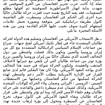
صلة إذا كانت حرب تحرير افغانستان من الغزو السوفيتي قد
شهدت بداية انهيار الامبراطورية السوفيتية ثم أفولها مطلع
التسعينات، فقد يعيد التاريخ نفسه حيث قفزت حركة طالبان حاليًا
مرة أخرى إلى الحكم في أفغانستان وسيطرت على العاصمة
كابول بطريقة دراماتيكية غير متوقعة وبصورة تحمل علامات
استفهام كثيرة سوف تجيب عليها الأيام القادمة ومن بين هذه
الأسئلة المحيرة ما يلي:
ــ هل الانسحاب الأمريكي من أفغانستان وتسليم هذه الدولة لحركة
طالبان المتشددة جاء في إطار تكتيك أمريكي لفتح جبهات صراع
بين جماعات الإسلام السياسي الراديكالية المتشددة مع كل من
إيران وروسيا والصين وتكون بذلك فصلت واشنطن بين دول
التحالف الجديد الذي يتشكل حاليًا بين إيران وروسيا والصين بزرع
بؤرة توتر من جماعة طالبان التي لن تلتقي مع جيرانها لاختلاف
المذهب والعقيدة، ولتكون الحركة شوكة في جسد هذا التحالف
الذي يواجه النفوذ الأمريكي، وإذا كان هذا التفكير قائم لدى صانع
القرار في الإدارة الأمريكية يتطلب الأمر دعم واشنطن لهذه
الحركة لتمكينها من حكم أفغانستان وحمايتها من الاستقطاب
الصيني / الروسي / الإيراني وضمان ولاء الحركة للولايات المتحدة
الأمريكية، وكذلك لضمان عدم سيطرة داعش والقاعدة على حركة
طالبان وهم حلفاء الأمس للحركة، وما لم تؤثر واشنطن على قرار
حركة طالبان وبقاء النفوذ الأمريكي في كابول سوف تخرج
أفغانستان عن السيطرة وتتحول إلى بؤرة إرهاب جديدة تهدد