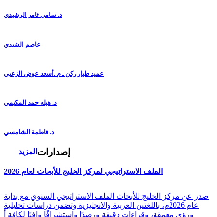
د. سامي ثامر الرشيدي
عاصم الشيدي
عميد طيار ركن ـ م .أسعد عوض الزعبي
د. هيله حمد المكيمي
د. فاطمة الشامسي
إصدارات
المزيد
الملف الاستراتيجي لمركز الخليج للأبحاث لعام 2026
صدر عن مركز الخليج للأبحاث الملف الاستراتيجي السنوي مع بداية
عام 2026م، باللغتين العربية والانجليزية وتضمن دراسات تحليلية
ورؤى معمقة، وقراءات دقيقة ورصدًا واستشرافًا وافيًا لكافة أ